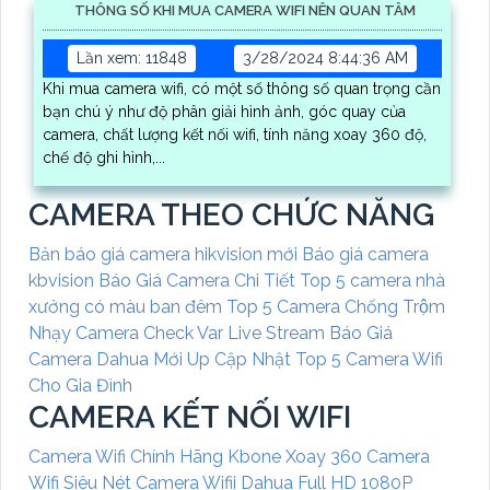
THÔNG SỐ KHI MUA CAMERA WIFI NÊN QUAN TÂM
Lần xem: 11848
3/28/2024 8:44:36 AM
Khi mua camera wifi, có một số thông số quan trọng cần
bạn chú ý như độ phân giải hình ảnh, góc quay của
camera, chất lượng kết nối wifi, tính năng xoay 360 độ,
chế độ ghi hình,...
CAMERA THEO CHỨC NĂNG
Bản báo giá camera hikvision mới
Báo giá camera
kbvision
Báo Giá Camera Chi Tiết
Top 5 camera nhà
xưởng có màu ban đêm
Top 5 Camera Chống Trộm
Nhạy
Camera Check Var Live Stream
Báo Giá
Camera Dahua Mới Up Cập Nhật
Top 5 Camera Wifi
Cho Gia Đình
CAMERA KẾT NỐI WIFI
Camera Wifi Chính Hãng Kbone Xoay 360
Camera
Wifi Siêu Nét
Camera Wifii Dahua Full HD 1080P