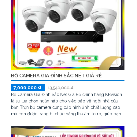
BỘ CAMERA GIA ĐÌNH SẮC NÉT GIÁ RẺ
7,000,000 ₫
13,540,000 ₫
Bộ Camera Gia Đình Sắc Nét Giá Rẻ chính hãng KBvision
là sự lựa chọn hoàn hảo cho việc bảo vệ ngôi nhà của
bạn Trọn bộ camera cung cấp hình ảnh chất lượng cao
mà còn được trang bị chức năng thu âm to rõ, giúp bạn
không bỏ lỡ bất kỳ tiếng động nào xảy ra trong phạm vi
quan sát Với chuẩn nén H.265+ hồng ngoại thông minh
lên đến 30m kèm tính năng Phát hiện con người hỗ trợ