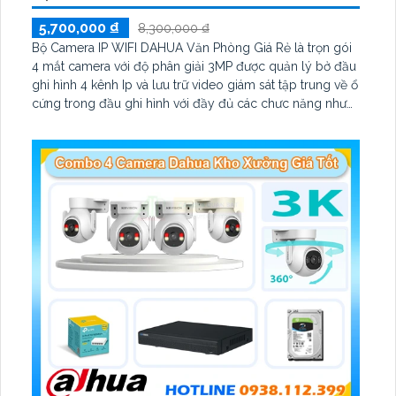
5,700,000 ₫
8,300,000 ₫
Bộ Camera IP WIFI DAHUA Văn Phòng Giá Rẻ là trọn gói
4 mắt camera với độ phân giải 3MP được quản lý bở đầu
ghi hình 4 kênh Ip và lưu trữ video giám sát tập trung về ổ
cứng trong đầu ghi hình với đầy đủ các chưc năng như
AI Phát hiện chuyển động, đàm thoại âm thanh 2 chiều và
giám sát có màu vào ban đêm