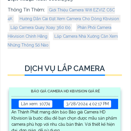
Thông Tin Thêm:
Giới Thiệu Camera Wifi EZVIZ C6C
4K
Hường Dẫn Cài Đặt Xem Camera Cho Dòng Kbvision
Lắp Camera Quay Xoay 360 Độ
Phân Phối Camera
Hikvision Chính Hãng
Lắp Camera Nhà Xưởng Cần Xem
Những Thông Số Nào
DỊCH VỤ LẮP CAMERA
BÁO GIÁ CAMERA HD KBVISION GIÁ RẺ
Lần xem: 10774
3/28/2024 4:02:17 PM
An Thành Phát mang đến bảo Báo giá Camera HD
Kbvision là bước đầu để bạn chọn được mẫu sản phẩm
camera phù hợp với nhu cầu bản thân. Với thiết kế hiện
đại, đơn giản, dễ sử dụng,...