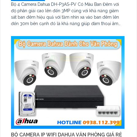
Bộ 4 Camera Dahua DH-P3AS-PV Có Màu Ban Đêm với
độ phân giải cao lên đến 3MP cùng với khả năng giám
sát ban đêm hiệu quả với tầm nhìn xa vào ban đêm lên
đến 30m bên cạnh đó là khả năng giúp đàm thoại âm
thanh 2 chiều và báo động răng de chủ động khi phát
hiện xâm nhập
BỘ CAMERA IP WIFI DAHUA VĂN PHÒNG GIÁ RẺ