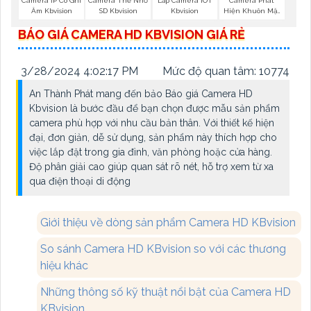
Camera Phát
Camera IP Có Ghi
Camera Thẻ Nhớ
Lắp Camera IOT
Hiện Khuôn Mặt
Âm Kbvision
SD Kbvision
Kbvision
Kbvision
BÁO GIÁ CAMERA HD KBVISION GIÁ RẺ
3/28/2024 4:02:17 PM
Mức độ quan tâm: 10774
An Thành Phát mang đến bảo Báo giá Camera HD
Kbvision là bước đầu để bạn chọn được mẫu sản phẩm
camera phù hợp với nhu cầu bản thân. Với thiết kế hiện
đại, đơn giản, dễ sử dụng, sản phẩm này thích hợp cho
việc lắp đặt trong gia đình, văn phòng hoặc cửa hàng.
Độ phân giải cao giúp quan sát rõ nét, hỗ trợ xem từ xa
qua điện thoại di động
Giới thiệu về dòng sản phẩm Camera HD KBvision
So sánh Camera HD KBvision so với các thương
hiệu khác
Những thông số kỹ thuật nổi bật của Camera HD
KBvision