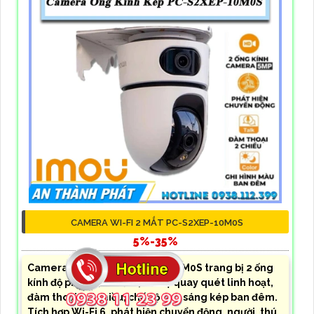
CAMERA WI-FI 2 MẮT PC-S2XEP-10M0S
5%-35%
Camera wifi Imou PC-S2XEP-10M0S trang bị 2 ống
kính độ phân giải 10MP, hỗ trợ quay quét linh hoạt,
đàm thoại hai chiều, chế độ ánh sáng kép ban đêm.
Tích hợp Wi-Fi 6, phát hiện chuyển động, người, thú