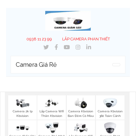
0938 11 23 99
LẮP CAMERA PHAN THIẾT
Camera Giá Rẻ
Camera 2k Ip
Lắp Camera Wifi
Camera Kbvision
Camera Kbvision
Kbvision
Thân Kbvision
Ban Đêm Có Màu
360 Toàn Cảnh