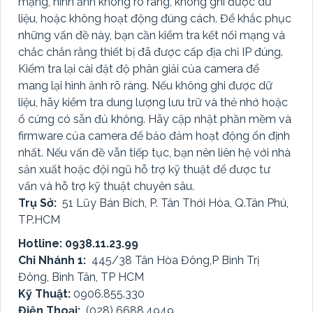
mạng, hình ảnh không rõ ràng, không ghi được dữ
liệu, hoặc không hoạt động đúng cách. Để khắc phục
những vấn đề này, bạn cần kiểm tra kết nối mạng và
chắc chắn rằng thiết bị đã được cấp địa chỉ IP đúng.
Kiểm tra lại cài đặt độ phân giải của camera để
mang lại hình ảnh rõ ràng. Nếu không ghi được dữ
liệu, hãy kiểm tra dung lượng lưu trữ và thẻ nhớ hoặc
ổ cứng có sẵn đủ không. Hãy cập nhật phần mềm và
firmware của camera để bảo đảm hoạt động ổn định
nhất. Nếu vấn đề vẫn tiếp tục, bạn nên liên hệ với nhà
sản xuất hoặc đội ngũ hỗ trợ kỹ thuật để được tư
vấn và hỗ trợ kỹ thuật chuyên sâu.
Trụ Sở:
51 Lũy Bán Bích, P. Tân Thới Hòa, Q.Tân Phú,
TP.HCM
Hotline: 0938.11.23.99
Chi Nhánh 1:
445/38 Tân Hòa Đông,P Bình Trị
Đông, Bình Tân, TP HCM
Kỹ Thuật:
0906.855.330
Điện Thoại:
(028) 6688.4949