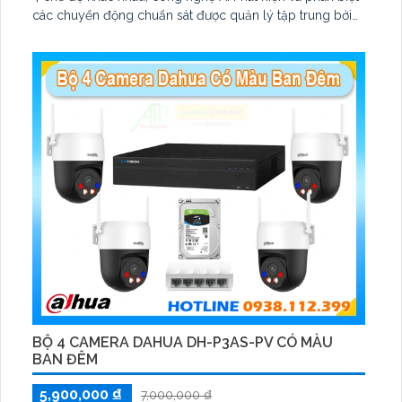
các chuyển động chuẩn sát được quản lý tập trung bởi
đầu ghi hình IP WiFi
BỘ 4 CAMERA DAHUA DH-P3AS-PV CÓ MÀU
BAN ĐÊM
5,900,000 ₫
7,000,000 ₫