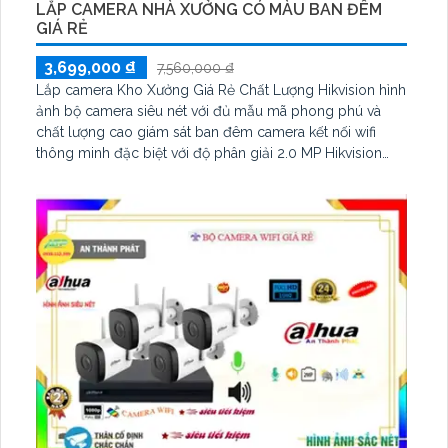
LẮP CAMERA NHÀ XƯỞNG CÓ MÀU BAN ĐÊM
GIÁ RẺ
3,699,000 ₫
7,560,000 ₫
Lắp camera Kho Xưởng Giá Rẻ Chất Lượng Hikvision hình
ảnh bộ camera siêu nét với đủ mẫu mã phong phú và
chất lượng cao giám sát ban đêm camera kết nối wifi
thông minh đặc biệt với độ phân giải 2.0 MP Hikvision
mang đến cho khách hàng sự lựa chọn đa dạng Mẫu mã
đẹp giá cả phải chăng là điểm mạnh của sản phẩm
camera kho hàng nhà xưởng tại An Thành Phát.