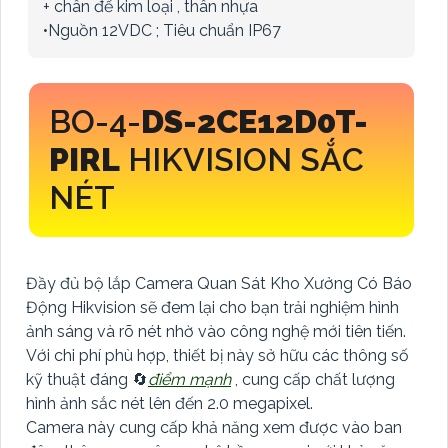
+ chân đế kim loại , thân nhựa
•Nguồn 12VDC ; Tiêu chuẩn IP67
BO-4-
DS-2CE12D0T-
PIRL
HIKVISION SẮC
NÉT
Đầy đủ bộ lắp Camera Quan Sát Kho Xưởng Có Báo
Động Hikvision sẽ đem lại cho bạn trải nghiệm hình
ảnh sáng và rõ nét nhờ vào công nghệ mới tiên tiến.
Với chi phí phù hợp, thiết bị này sở hữu các thông số
kỹ thuật đáng 🔄
điểm mạnh
, cung cấp chất lượng
hình ảnh sắc nét lên đến 2.0 megapixel.
Camera này cung cấp khả năng xem được vào ban