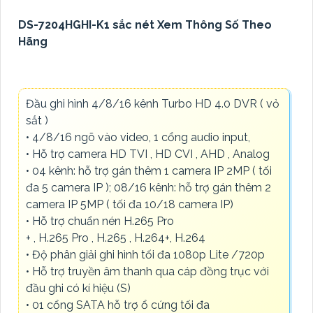
DS-7204HGHI-K1 sắc nét Xem Thông Số Theo
Hãng
Đầu ghi hình 4/8/16 kênh Turbo HD 4.0 DVR ( vỏ
sắt )
• 4/8/16 ngõ vào video, 1 cổng audio input,
• Hỗ trợ camera HD TVI , HD CVI , AHD , Analog
• 04 kênh: hỗ trợ gán thêm 1 camera IP 2MP ( tối
đa 5 camera IP ); 08/16 kênh: hỗ trợ gán thêm 2
camera IP 5MP ( tối đa 10/18 camera IP)
• Hỗ trợ chuẩn nén H.265 Pro
+ , H.265 Pro , H.265 , H.264+, H.264
• Độ phân giải ghi hình tối đa 1080p Lite /720p
• Hỗ trợ truyền âm thanh qua cáp đồng trục với
đầu ghi có kí hiệu (S)
• 01 cổng SATA hỗ trợ ổ cứng tối đa