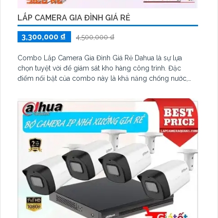
LẮP CAMERA GIA ĐÌNH GIÁ RẺ
3,300,000 ₫
4,500,000 ₫
Combo Lắp Camera Gia Đình Giá Rẻ Dahua là sự lựa
chọn tuyệt vời để giám sát kho hàng công trình. Đặc
điểm nổi bật của combo này là khả năng chống nước,
giúp camera hoạt động ổn định ngay cả trong điều kiện
thời tiết khắc nghiệt.
Combo gồm các thiết bị chất lượng cao, bao gồm
camera, đầu ghi hình, và các phụ kiện đi kèm