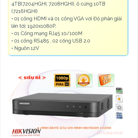
4TB(7204HGHI, 7208HGHI), ổ cứng 10TB
(7216HGHI)
• 01 cổng HDMI và 01 cổng VGA với Độ phân giải
lên tới: 1920x1080P,
• 01 Cổng mạng RJ45 10/100M
• 01 cổng RS485 , 02 cổng USB 2.0
• Nguồn 12V