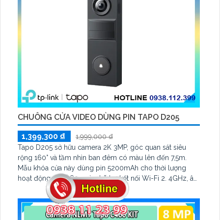
CHUÔNG CỬA VIDEO DÙNG PIN TAPO D205
1,399,300 ₫
1,999,000 ₫
Tapo D205 sở hữu camera 2K 3MP, góc quan sát siêu
rộng 160° và tầm nhìn ban đêm có màu lên đến 7,5m.
Mẫu khóa cửa này dùng pin 5200mAh cho thời lượng
hoạt động đến 180 ngày, hỗ trợ kết nối Wi-Fi 2. 4GHz, âm
thanh hai chiều và lưu trữ qua thẻ microSD tối đa 512GB