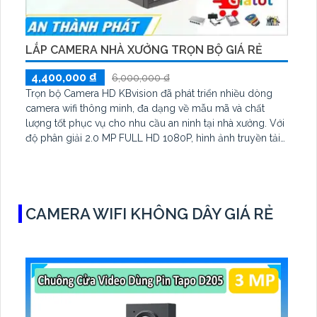
LẮP CAMERA NHÀ XƯỞNG TRỌN BỘ GIÁ RẺ
4,400,000 ₫
6,000,000 ₫
Trọn bộ Camera HD KBvision đã phát triển nhiều dòng
camera wifi thông minh, đa dạng về mẫu mã và chất
lượng tốt phục vụ cho nhu cầu an ninh tại nhà xưởng. Với
độ phân giải 2.0 MP FULL HD 1080P, hình ảnh truyền tải
qua camera rõ nét, sắc sảo, giúp người dùng quan sát dễ
dàng
CAMERA WIFI KHÔNG DÂY GIÁ RẺ