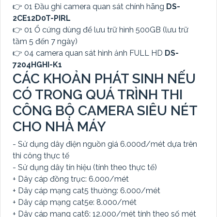
👉 01 Đầu ghi camera quan sát chính hãng
DS-
2CE12D0T-PIRL
👉 01 Ổ cứng dùng để lưu trữ hình 500GB (lưu trữ
tầm 5 đến 7 ngày)
👉 04 camera quan sát hình ảnh FULL HD
DS-
7204HGHI-K1
CÁC KHOẢN PHÁT SINH NẾU
CÓ TRONG QUÁ TRÌNH THI
CÔNG BỘ CAMERA SIÊU NÉT
CHO NHÀ MÁY
- Sử dụng dây điện nguồn giá 6.000đ/mét dựa trên
thi công thực tế
- Sử dụng dây tín hiệu (tính theo thực tế)
+ Dây cáp đồng trục: 6.000/mét
+ Dây cáp mạng cat5 thường: 6.000/mét
+ Dây cáp mạng cat5e: 8.000/mét
+ Dây cáp mạng cat6: 12.000/mét tính theo số mét