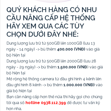
QUÝ KHÁCH HÀNG CÓ NHU
CẦU NÂNG CẤP HỆ THỐNG
HÃY XEM QUA CÁC TÙY
CHỌN DƯỚI ĐÂY NHÉ:
Dung lượng lưu trữ từ 500GB lên 1000GB (lưu 13
ngày - 14 ngày) -> bù thêm
400.000 (VNĐ)
vào giá
bộ hiện tại
Dung lượng lưu trữ từ 500GB lên 2000GB (lưu 28
ngày - 29 ngày) -> bù thêm
1.500.000 (VNĐ
) vào giá
bộ hiện tại
Mở rộng hệ thống camera từ đầu ghi hình 4 kênh lên
đầu ghi hình 8 kênh -> bù thêm
1.000.000 (VNĐ)
vào
giá bộ hiện tại
Bạn cần nâng cấp hơn thế nữa thì hãy gọi cho chúng
tôi qua số
hotline 0938.112.399
để được tư vấn kỹ
hơn nha.