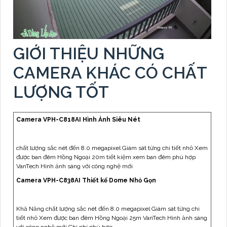
GIỚI THIỆU NHỮNG
CAMERA KHÁC CÓ CHẤT
LƯỢNG TỐT
Camera VPH-C818AI Hình Ảnh Siêu Nét
chất lượng sắc nét đến 8.0 megapixel Giám sát từng chi tiết nhỏ Xem
được ban đêm Hồng Ngoại 20m tiết kiệm xem ban đêm phù hợp
VanTech Hình ảnh sáng với công nghệ mới
Camera VPH-C838AI Thiết kế Dome Nhỏ Gọn
Khả Năng chất lượng sắc nét đến 8.0 megapixel Giám sát từng chi
tiết nhỏ Xem được ban đêm Hồng Ngoại 25m VanTech Hình ảnh sáng