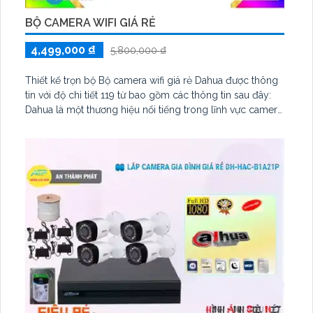
BỘ CAMERA WIFI GIÁ RẺ
4,499,000 ₫
5,800,000 ₫
Thiết kế trọn bộ Bộ camera wifi giá rẻ Dahua được thông
tin với độ chi tiết 119 từ bao gồm các thông tin sau đây:
Dahua là một thương hiệu nổi tiếng trong lĩnh vực camera
an ninh, và bộ camera wifi giá rẻ đến từ Dahua cũng
không hề thua kém. Với mẫu mã phong phú và đa dạng,
người dùng có thể lựa chọn theo sở thích của mình. Đặc
biệt, camera có độ phân giải 2