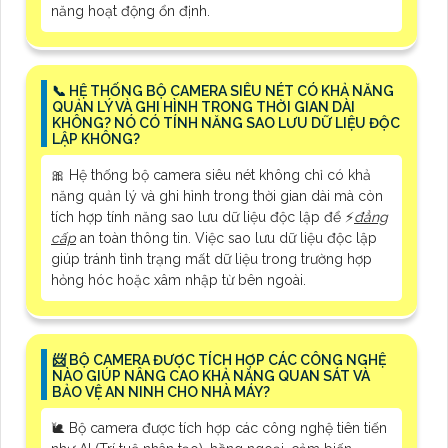
năng hoạt động ổn định.
📞 HỆ THỐNG BỘ CAMERA SIÊU NÉT CÓ KHẢ NĂNG
QUẢN LÝ VÀ GHI HÌNH TRONG THỜI GIAN DÀI
KHÔNG? NÓ CÓ TÍNH NĂNG SAO LƯU DỮ LIỆU ĐỘC
LẬP KHÔNG?
🎀 Hệ thống bộ camera siêu nét không chỉ có khả
năng quản lý và ghi hình trong thời gian dài mà còn
tích hợp tính năng sao lưu dữ liệu độc lập để ️⚡
đẳng
cấp
an toàn thông tin. Việc sao lưu dữ liệu độc lập
giúp tránh tình trạng mất dữ liệu trong trường hợp
hỏng hóc hoặc xâm nhập từ bên ngoài.
📨 BỘ CAMERA ĐƯỢC TÍCH HỢP CÁC CÔNG NGHỆ
NÀO GIÚP NÂNG CAO KHẢ NĂNG QUAN SÁT VÀ
BẢO VỆ AN NINH CHO NHÀ MÁY?
🐌 Bộ camera được tích hợp các công nghệ tiên tiến