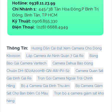
Hotline: 0938.11.23.99
Chi Nhánh 1:
445/38 Tân Hòa Đông,P Bình Trị
Đông, Bình Tân, TP HCM
Kỹ Thuật:
0906.855.330
Điện Thoại:
(028) 6688.4949
Thông Tin:
Hường Dẫn Cài Đặt Xem Camera Cho Dòng
Kbvision
Lắp Camera An Ninh Quận 7 Giá Rẻ
Bảng
Báo Giá Camera Vantech
Camera Dahua Báo Động
Chuẩn DH-SD2A200HB-GN-AW-PV-S2
Camera Quan Sát
Gia Đình Giá Rẻ
Trọn Gói Camera Ngoài Trời Chính
Hãng
Bộ 4 Camera Gia Đình Thu âm
Bộ Camera Giám
Sát Chợ Ban Đêm Có Màu
Trọn bộ 4 camera giám sát kho
hàng