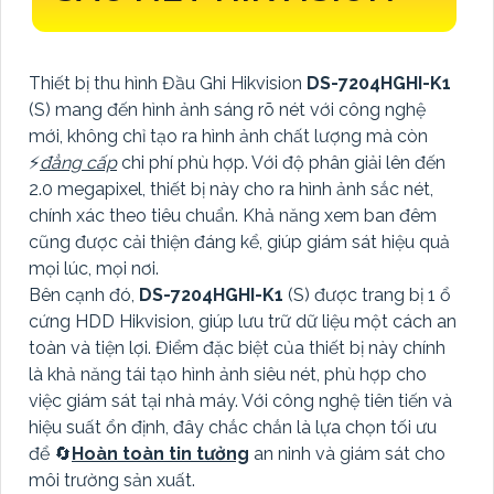
Thiết bị thu hình Đầu Ghi Hikvision
DS-7204HGHI-K1
(S) mang đến hình ảnh sáng rõ nét với công nghệ
mới, không chỉ tạo ra hình ảnh chất lượng mà còn
️⚡
đẳng cấp
chi phí phù hợp. Với độ phân giải lên đến
2.0 megapixel, thiết bị này cho ra hình ảnh sắc nét,
chính xác theo tiêu chuẩn. Khả năng xem ban đêm
cũng được cải thiện đáng kể, giúp giám sát hiệu quả
mọi lúc, mọi nơi.
Bên cạnh đó,
DS-7204HGHI-K1
(S) được trang bị 1 ổ
cứng HDD Hikvision, giúp lưu trữ dữ liệu một cách an
toàn và tiện lợi. Điểm đặc biệt của thiết bị này chính
là khả năng tái tạo hình ảnh siêu nét, phù hợp cho
việc giám sát tại nhà máy. Với công nghệ tiên tiến và
hiệu suất ổn định, đây chắc chắn là lựa chọn tối ưu
để 🔄
Hoàn toàn tin tưởng
an ninh và giám sát cho
môi trường sản xuất.