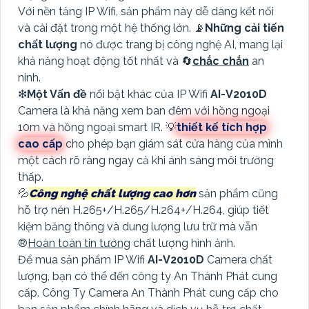
Với nền tảng IP Wifi, sản phẩm này dễ dàng kết nối
và cài đặt trong một hệ thống lớn. 📡
Những cải tiến
chất lượng
nó được trang bị công nghệ AI, mang lại
khả năng hoạt động tốt nhất và 🔄
chắc chắn
an
ninh.
❇
Một Vấn đề
nổi bật khác của IP Wifi
AI-V2010D
Camera là khả năng xem ban đêm với hồng ngoại
10m và hồng ngoại smart IR. 💡
thiết kế tích hợp
cao cấp
cho phép bạn giám sát cửa hàng của mình
một cách rõ ràng ngay cả khi ánh sáng môi trường
thấp.
💦
Công nghệ chất lượng cao hơn
sản phẩm cũng
hỗ trợ nén H.265+/H.265/H.264+/H.264, giúp tiết
kiệm băng thông và dung lượng lưu trữ mà vẫn
®️
Hoàn toàn tin tưởng
chất lượng hình ảnh.
Để mua sản phẩm IP Wifi
AI-V2010D
Camera chất
lượng, bạn có thể đến công ty An Thành Phát cung
cấp. Công Ty Camera An Thành Phát cung cấp cho