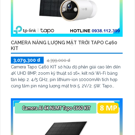
CAMERA NĂNG LƯỢNG MẶT TRỜI TAPO C460
KIT
3,079,300 ₫
4,399,000 ₫
Camera Tapo C460 KIT sở hữu độ phân giải cao lên đến
4K UHD 8MP, zoom kỹ thuật số 16×, kết nối Wi-Fi băng
tần kép 2. 4/5 GHz, pin lithium-ion 10000mAh tích hợp
cùng tấm pin năng lượng mặt trời 5. 2V/2. 5W. Tapo
C460 KIT cũng hỗ trợ quan sát ban đêm màu với cảm
biến Starlight, tầm nhìn lên đến 15 m