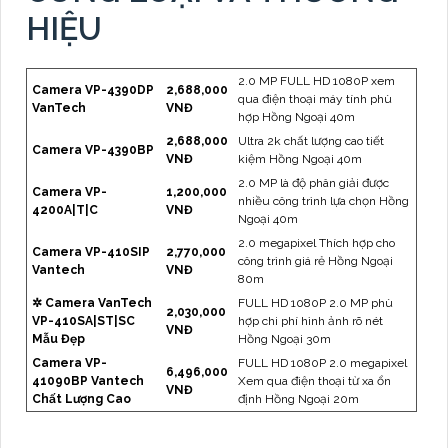
HIỆU
2.0 MP FULL HD 1080P xem
Camera VP-4390DP
2,688,000
qua điện thoại máy tính phù
VanTech
VNĐ
hợp Hồng Ngoại 40m
2,688,000
Ultra 2k chất lượng cao tiết
Camera VP-4390BP
VNĐ
kiệm Hồng Ngoại 40m
2.0 MP là độ phân giải được
Camera VP-
1,200,000
nhiều công trình lựa chọn Hồng
4200A|T|C
VNĐ
Ngoại 40m
2.0 megapixel Thích hợp cho
Camera VP-410SIP
2,770,000
công trình giá rẻ Hồng Ngoại
Vantech
VNĐ
80m
✲ Camera VanTech
FULL HD 1080P 2.0 MP phù
2,030,000
VP-410SA|ST|SC
hợp chi phí hình ảnh rõ nét
VNĐ
Mẫu Đẹp
Hồng Ngoại 30m
Camera VP-
FULL HD 1080P 2.0 megapixel
6,496,000
41090BP Vantech
Xem qua điện thoại từ xa ổn
VNĐ
Chất Lượng Cao
định Hồng Ngoại 20m