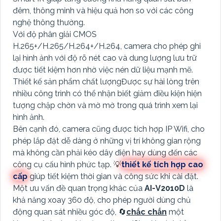
đêm, thông minh và hiệu quả hơn so với các công
nghệ thông thường.
Với độ phân giải CMOS
H.265+/H.265/H.264+/H.264, camera cho phép ghi
lại hình ảnh với độ rõ nét cao và dung lượng lưu trữ
được tiết kiệm hơn nhờ việc nén dữ liệu mạnh mẽ.
Thiết kế sản phẩm chất lượngĐược sự hài lòng trên
nhiều công trình có thể nhận biết giảm điều kiện hiện
tượng chập chờn và mờ mờ trong quá trình xem lại
hình ảnh.
Bên cạnh đó, camera cũng được tích hợp IP Wifi, cho
phép lắp đặt dễ dàng ở những vị trí không gian rộng
mà không cần phải kéo dây điện hay dùng đến các
công cụ cấu hình phức tạp. 💡
thiết kế tích hợp cao
cấp
giúp tiết kiệm thời gian và công sức khi cài đặt.
Một ưu vấn đề quan trọng khác của
AI-V2010D
là
khả năng xoay 360 độ, cho phép người dùng chủ
động quan sát nhiều góc độ, 🔄
chắc chắn
một