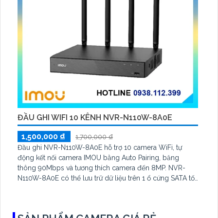
ĐẦU GHI WIFI 10 KÊNH NVR-N110W-8A0E
1,500,000 ₫
1,700,000 ₫
Đầu ghi NVR-N110W-8A0E hỗ trợ 10 camera WiFi, tự
động kết nối camera IMOU bằng Auto Pairing, băng
thông 90Mbps và tương thích camera đến 8MP. NVR-
N110W-8A0E có thể lưu trữ dữ liệu trên 1 ổ cứng SATA tối
đa 16TB, 2 cổng USB và dùng phần mềm Imou Life