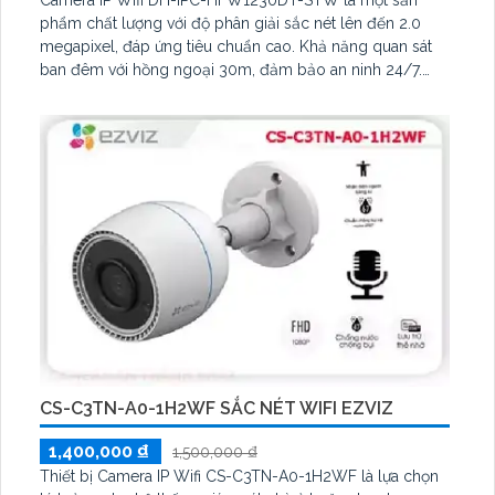
phẩm chất lượng với độ phân giải sắc nét lên đến 2.0
megapixel, đáp ứng tiêu chuẩn cao. Khả năng quan sát
ban đêm với hồng ngoại 30m, đảm bảo an ninh 24/7.
Được tích hợp công nghệ IP Wifi tiên tiến, không giảm
chất lượng truyền dẫn
CS-C3TN-A0-1H2WF SẮC NÉT WIFI EZVIZ
1,400,000 ₫
1,500,000 ₫
Thiết bị Camera IP Wifi CS-C3TN-A0-1H2WF là lựa chọn