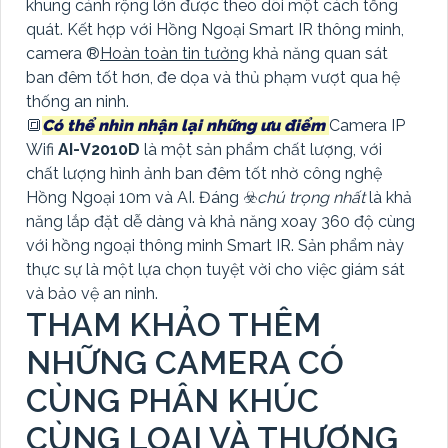
khung cảnh rộng lớn được theo dõi một cách tổng
quát. Kết hợp với Hồng Ngoại Smart IR thông minh,
camera ®️
Hoàn toàn tin tưởng
khả năng quan sát
ban đêm tốt hơn, đe dọa và thủ phạm vượt qua hệ
thống an ninh.
🔳
Có thể nhìn nhận lại những ưu điểm
Camera IP
Wifi
AI-V2010D
là một sản phẩm chất lượng, với
chất lượng hình ảnh ban đêm tốt nhờ công nghệ
Hồng Ngoại 10m và AI. Đáng ☣️
chú trọng nhất
là khả
năng lắp đặt dễ dàng và khả năng xoay 360 độ cùng
với hồng ngoại thông minh Smart IR. Sản phẩm này
thực sự là một lựa chọn tuyệt vời cho việc giám sát
và bảo vệ an ninh.
THAM KHẢO THÊM
NHỮNG CAMERA CÓ
CÙNG PHÂN KHÚC
CÙNG LOẠI VÀ THƯƠNG