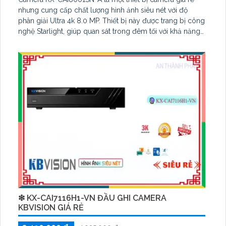
nhưng cung cấp chất lượng hình ảnh siêu nét với độ
phân giải Ultra 4k 8.0 MP. Thiết bị này được trang bị công
nghệ Starlight, giúp quan sát trong đêm tối với khả năng
hồng ngoại lên đến 30m. Camera có thiết kế màu sắt
trong sáng, sắc nét, thân kim loại IP POE chống bụi, phù
hợp cho việc giám sát cảnh quan trong nhà và ngoài trời
❇ KX-CAI7116H1-VN ĐẦU GHI CAMERA
KBVISION GIÁ RẺ