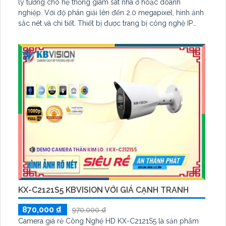
lý tưởng cho hệ thống giám sát nhà ở hoặc doanh
nghiệp. Với độ phân giải lên đến 2.0 megapixel, hình ảnh
sắc nét và chi tiết. Thiết bị được trang bị công nghệ IP
Wifi tiên tiến, cho phép xem qua mạng không dây một
cách thuận tiện
KX-C2121S5 KBVISION VỚI GIÁ CẠNH TRANH
870,000 ₫
970,000 ₫
Camera giá rẻ Công Nghệ HD KX-C2121S5 là sản phẩm