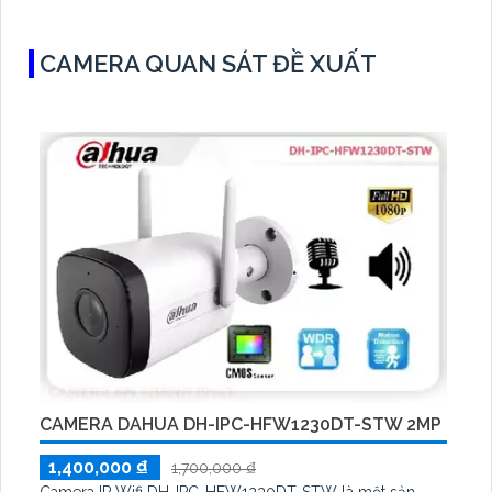
CAMERA QUAN SÁT ĐỀ XUẤT
CAMERA DAHUA DH-IPC-HFW1230DT-STW 2MP
1,400,000 ₫
1,700,000 ₫
Camera IP Wifi DH-IPC-HFW1230DT-STW là một sản