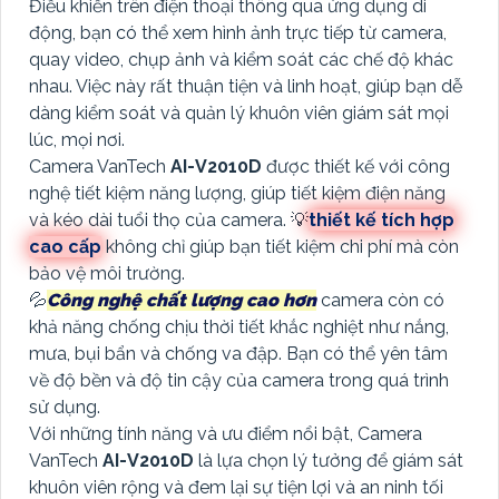
Điều khiển trên điện thoại thông qua ứng dụng di
động, bạn có thể xem hình ảnh trực tiếp từ camera,
quay video, chụp ảnh và kiểm soát các chế độ khác
nhau. Việc này rất thuận tiện và linh hoạt, giúp bạn dễ
dàng kiểm soát và quản lý khuôn viên giám sát mọi
lúc, mọi nơi.
Camera VanTech
AI-V2010D
được thiết kế với công
nghệ tiết kiệm năng lượng, giúp tiết kiệm điện năng
và kéo dài tuổi thọ của camera. 💡
thiết kế tích hợp
cao cấp
không chỉ giúp bạn tiết kiệm chi phí mà còn
bảo vệ môi trường.
💦
Công nghệ chất lượng cao hơn
camera còn có
khả năng chống chịu thời tiết khắc nghiệt như nắng,
mưa, bụi bẩn và chống va đập. Bạn có thể yên tâm
về độ bền và độ tin cậy của camera trong quá trình
sử dụng.
Với những tính năng và ưu điểm nổi bật, Camera
VanTech
AI-V2010D
là lựa chọn lý tưởng để giám sát
khuôn viên rộng và đem lại sự tiện lợi và an ninh tối