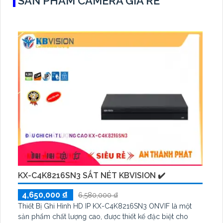
SẢN PHẨM CAMERA GIÁ RẺ
KX-C4K8216SN3 SẮT NÉT KBVISION ✔️
4,650,000 ₫
6,580,000 ₫
Thiết Bị Ghi Hình HD IP KX-C4K8216SN3 ONVIF là một
sản phẩm chất lượng cao, được thiết kế đặc biệt cho