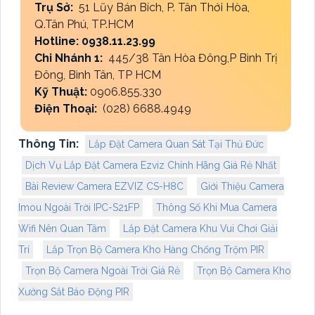
Trụ Sở:
51 Lũy Bán Bích, P. Tân Thới Hòa,
Q.Tân Phú, TP.HCM
Hotline: 0938.11.23.99
Chi Nhánh 1:
445/38 Tân Hòa Đông,P Bình Trị
Đông, Bình Tân, TP HCM
Kỹ Thuật:
0906.855.330
Điện Thoại:
(028) 6688.4949
Thông Tin:
Lắp Đặt Camera Quan Sát Tại Thủ Đức
Dịch Vụ Lắp Đặt Camera Ezviz Chính Hãng Giá Rẻ Nhất
Bài Review Camera EZVIZ CS-H8C
Giới Thiệu Camera
Imou Ngoài Trời IPC-S21FP
Thông Số Khi Mua Camera
Wifi Nên Quan Tâm
Lắp Đặt Camera Khu Vui Chơi Giải
Trí
Lắp Trọn Bộ Camera Kho Hàng Chống Trộm PIR
Trọn Bộ Camera Ngoài Trời Giá Rẻ
Trọn Bộ Camera Kho
Xưởng Sắt Báo Động PIR