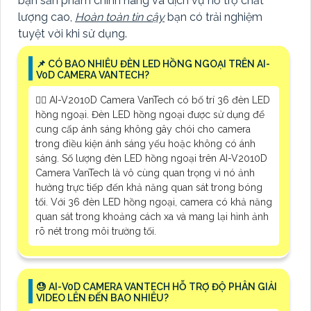
bạn sản phẩm chính hãng và dịch vụ hỗ trợ chất
lượng cao,
Hoàn toàn tin cậy
bạn có trải nghiệm
tuyệt vời khi sử dụng.
📌 CÓ BAO NHIÊU ĐÈN LED HỒNG NGOẠI TRÊN AI-
V0D CAMERA VANTECH?
🙆‍♀️ AI-V2010D Camera VanTech có bố trí 36 đèn LED
hồng ngoại. Đèn LED hồng ngoại được sử dụng để
cung cấp ánh sáng không gây chói cho camera
trong điều kiện ánh sáng yếu hoặc không có ánh
sáng. Số lượng đèn LED hồng ngoại trên AI-V2010D
Camera VanTech là vô cùng quan trọng vì nó ảnh
hưởng trực tiếp đến khả năng quan sát trong bóng
tối. Với 36 đèn LED hồng ngoại, camera có khả năng
quan sát trong khoảng cách xa và mang lại hình ảnh
rõ nét trong môi trường tối.
😓 AI-V0D CAMERA VANTECH HỖ TRỢ ĐỘ PHÂN GIẢI
VIDEO LÊN ĐẾN BAO NHIÊU?