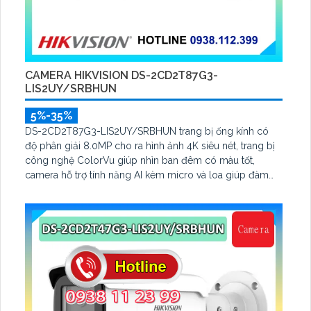
CAMERA HIKVISION DS-2CD2T87G3-
LIS2UY/SRBHUN
5%-35%
DS-2CD2T87G3-LIS2UY/SRBHUN trang bị ống kính có
độ phân giải 8.0MP cho ra hình ảnh 4K siêu nét, trang bị
công nghệ ColorVu giúp nhìn ban đêm có màu tốt,
camera hỗ trợ tính năng AI kèm micro và loa giúp đàm
thoại, hỗ trợ tính năng AcuSearch kèm đầu ghi hình