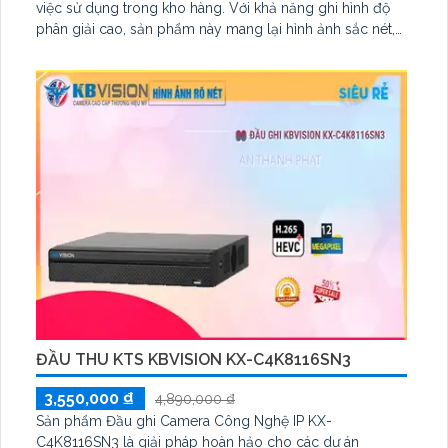
việc sử dụng trong kho hàng. Với khả năng ghi hình độ
phân giải cao, sản phẩm này mang lại hình ảnh sắc nét,
đặc biệt là trong điều kiện ánh sáng yếu và ban đêm.
Thiết bị này cũng được trang bị hai ổ cứng, giúp lưu trữ
dữ liệu một cách dễ dàng
ĐẦU THU KTS KBVISION KX-C4K8116SN3
3,550,000 ₫
4,890,000 ₫
Sản phẩm Đầu ghi Camera Công Nghệ IP KX-
C4K8116SN3 là giải pháp hoàn hảo cho các dự án