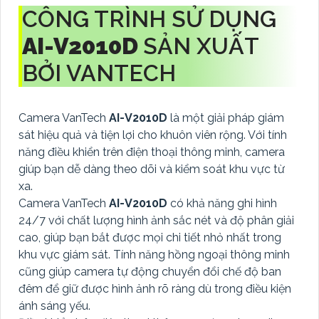
CÔNG TRÌNH SỬ DỤNG
AI-V2010D
SẢN XUẤT
BỞI VANTECH
Camera VanTech
AI-V2010D
là một giải pháp giám
sát hiệu quả và tiện lợi cho khuôn viên rộng. Với tính
năng điều khiển trên điện thoại thông minh, camera
giúp bạn dễ dàng theo dõi và kiểm soát khu vực từ
xa.
Camera VanTech
AI-V2010D
có khả năng ghi hình
24/7 với chất lượng hình ảnh sắc nét và độ phân giải
cao, giúp bạn bắt được mọi chi tiết nhỏ nhất trong
khu vực giám sát. Tính năng hồng ngoại thông minh
cũng giúp camera tự động chuyển đổi chế độ ban
đêm để giữ được hình ảnh rõ ràng dù trong điều kiện
ánh sáng yếu.