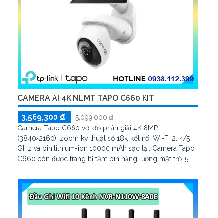
CAMERA AI 4K NLMT TAPO C660 KIT
3,569,300 ₫
5,099,000 ₫
Camera Tapo C660 với độ phân giải 4K 8MP
(3840×2160), zoom kỹ thuật số 18×, kết nối Wi-Fi 2. 4/5
GHz và pin lithium-ion 10000 mAh sạc lại. Camera Tapo
C660 còn được trang bị tấm pin năng lượng mặt trời 5.
2V 2. 5W, tích hợp AI phát hiện người, thú cưng, phương
tiện, lưu trữ thẻ microSD tối đa 512 GB