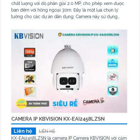
chất lượng với độ phân giải 2.0 MP, cho phép xem được
ban đêm với hồng ngoại 30m. Đây là một lựa chọn lý
tưởng cho các dự án dân dụng. Camera này sử dụng
công nghệ AHD, CVI, TVI, BCS và ít gặp sự cố, mang lại
hiệu suất ổn định và tin cậy
CAMERA IP KBVISION KX-EAI2458LZSN
Liên hệ
LIÊN HỆ
KX-EAi2458LZSN là camera IP Camera KBVISION với cảm