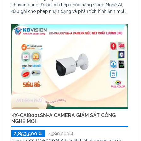
chuyên dụng. Được tích hợp chức năng Công Nghệ AI,
đầu ghi cho phép nhận dạng và phân tích hình ảnh một
cách thông minh. Sử dụng công nghệ ONVIF, đầu ghi hổ
trợ eSATA, giúp tăng cường khả năng lưu trữ dữ liệu. Đặc
biệt, với công nghệ SMD Plus, sản phẩm có khả năng
phân tích hình ảnh thiếu sáng và xem ban đêm
KX-CAI8001SN-A CAMERA GIÁM SÁT CÔNG
NGHỆ MỚI
2,853,500 ₫
4,390,000 ₫
Camera KX-CAi8001SN-A là một thiết bị camera giá rẻ