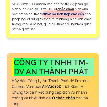
💎 AI-V2010D Camera VanTech hỗ trợ độ phân giải
video lên đến 4K Ultra HD, 🔄
chắc chắn
hình ảnh
sắc nét và chi tiết. 💡
thiết kế tích hợp cao cấp
cho
phép người dùng thưởng thức những hình ảnh chất
lượng cao và rõ nét, giúp cải thiện trải nghiệm quan
sát và giám sát.
CÔNG TY TNHH TM-
DV AN THÀNH PHÁT
Hãy đến Công ty An Thành Phát để tìm mua
Camera VanTech
AI-V2010D
Tiết Kiệm ✲.
Chúng tôi cam kết cung cấp dịch vụ nhanh
chóng và nhiệt tình để 🔄
chắc chắn
bạn hài
lòng.