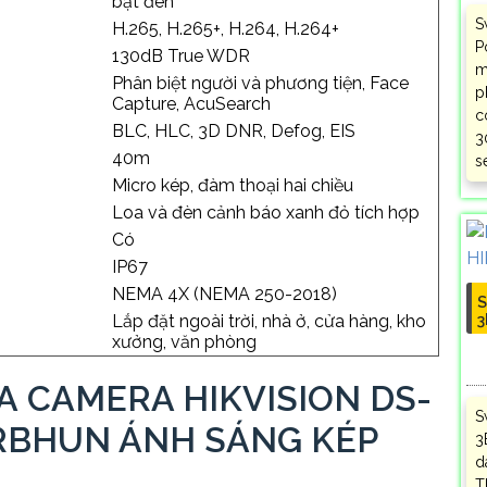
bật đèn
S
H.265, H.265+, H.264, H.264+
P
130dB True WDR
m
Phân biệt người và phương tiện, Face
p
Capture, AcuSearch
c
BLC, HLC, 3D DNR, Defog, EIS
3
40m
s
Micro kép, đàm thoại hai chiều
Loa và đèn cảnh báo xanh đỏ tích hợp
Có
IP67
NEMA 4X (NEMA 250-2018)
S
Lắp đặt ngoài trời, nhà ở, cửa hàng, kho
3
xưởng, văn phòng
A CAMERA HIKVISION DS-
S
RBHUN ÁNH SÁNG KÉP
3
d
T