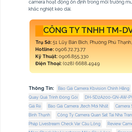
camera hoạt động ổn định trong môi trường mưa 
khắc nghiệt kéo dài.
CÔNG TY TNHH TM-DV
Trụ Sở:
51 Lũy Bán Bích, Phường Phú Thạnh
Hotline:
0906.72.73.77
Kỹ Thuật:
0906.855.330
Điện Thoại:
(028) 6688.4949
Thông Tin:
Báo Giá Camera Kbvision Chính Hãng
Quay Quá Trình Đóng Gói
DH-SD2A200-GN-AW-PV 
Giá Rẻ
Báo Giá Camera Jtech Mới Nhất
Camera 
Bình Thạnh
Công Ty Camera Quan Sat Tai Nha Tra
Pháp Livestream Check Var Cầu Lông
Review Came