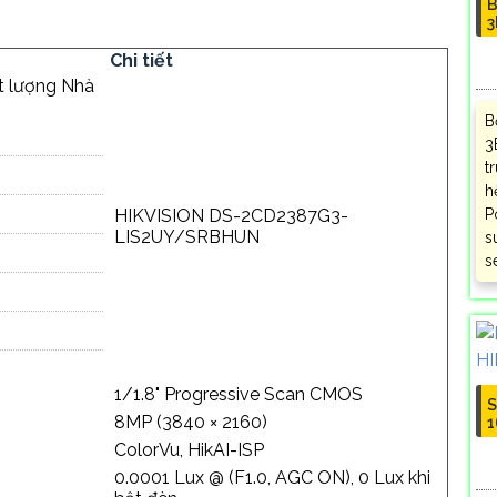
B
3
Chi tiết
t lượng Nhà
B
3
t
h
HIKVISION DS-2CD2387G3-
P
LIS2UY/SRBHUN
s
s
1/1.8" Progressive Scan CMOS
S
8MP (3840 × 2160)
1
ColorVu, HikAI-ISP
0.0001 Lux @ (F1.0, AGC ON), 0 Lux khi