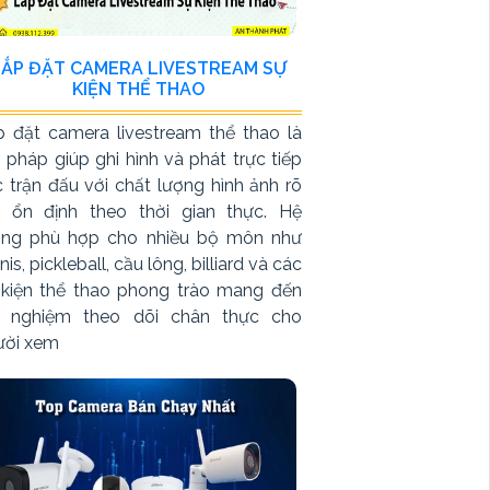
LẮP ĐẶT CAMERA LIVESTREAM SỰ
KIỆN THỂ THAO
p đặt camera livestream thể thao là
i pháp giúp ghi hình và phát trực tiếp
 trận đấu với chất lượng hình ảnh rõ
t ổn định theo thời gian thực. Hệ
ống phù hợp cho nhiều bộ môn như
nis, pickleball, cầu lông, billiard và các
 kiện thể thao phong trào mang đến
ải nghiệm theo dõi chân thực cho
ười xem