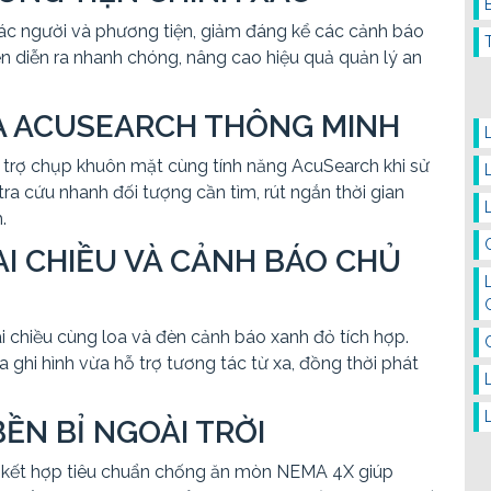
xác người và phương tiện, giảm đáng kể các cảnh báo
iện diễn ra nhanh chóng, nâng cao hiệu quả quản lý an
À ACUSEARCH THÔNG MINH
trợ chụp khuôn mặt cùng tính năng AcuSearch khi sử
ra cứu nhanh đối tượng cần tìm, rút ngắn thời gian
.
AI CHIỀU VÀ CẢNH BÁO CHỦ
i chiều cùng loa và đèn cảnh báo xanh đỏ tích hợp.
 ghi hình vừa hỗ trợ tương tác từ xa, đồng thời phát
ỀN BỈ NGOÀI TRỜI
7 kết hợp tiêu chuẩn chống ăn mòn NEMA 4X giúp