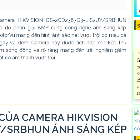
amera HIKVISION DS-2CD2387G3-LIS2UY/SRBHUN
S
ó độ phân giải 8MP cùng công nghệ ánh sáng kép
olorVu mang đến hình ảnh sắc nét vượt trội có màu cả
gày và đêm. Camera này được tích hợp mic kép thu
m sóng động và rõ ràng mang đến trãi nghiệm giám
D
át có âm thanh vượt trội
G
c
k
t
d
s
CỦA CAMERA HIKVISION
Y/SRBHUN ÁNH SÁNG KÉP