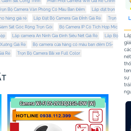
 Giám Sát Công Trình
Phân Phối Camera Wifi Giá Rẻ Chính
Trọn Bộ Camera Văn Phòng Có Màu Ban Đêm
Lắp đặt trọn
ho hàng giá rẻ
Lắp Đặt Bộ Camera Gia ĐÌnh Giá Rẻ
Trọn
iám Sát Góc Rộng Trọn Gói
Bộ Camera IP Có Tích Hợp Míc
Lắ
iệp
Lắp camera An Ninh Gia Đình Siêu Nét Giá Rẻ
Lắp Bộ
giả
 Xưởng Giá Rẻ
Bộ camera cửa hàng có màu ban đêm DS-
các
iá Rẻ
Trọn Bộ Camera Bãi xe Full Color
né
th
ten
ẤT
sự
tr
ng