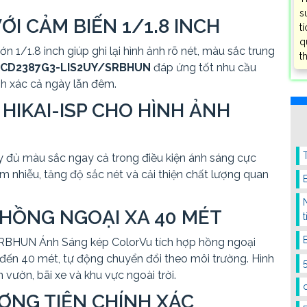
s
ỚI CẢM BIẾN 1/1.8 INCH
t
q
 1/1.8 inch giúp ghi lại hình ảnh rõ nét, màu sắc trung
t
-2CD2387G3-LIS2UY/SRBHUN
đáp ứng tốt nhu cầu
nh xác cả ngày lẫn đêm.
HIKAI-ISP CHO HÌNH ẢNH
ầy đủ màu sắc ngay cả trong điều kiện ánh sáng cực
ảm nhiễu, tăng độ sắc nét và cải thiện chất lượng quan
 HỒNG NGOẠI XA 40 MÉT
t
HUN Ánh Sáng kép ColorVu tích hợp hồng ngoại
 đến 40 mét, tự động chuyển đổi theo môi trường. Hình
n vườn, bãi xe và khu vực ngoài trời.
ƠNG TIỆN CHÍNH XÁC