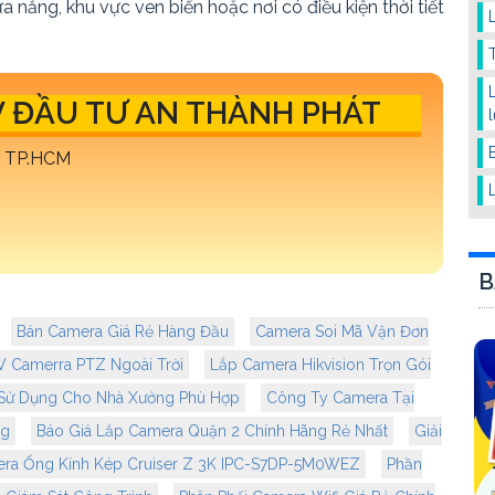
nắng, khu vực ven biển hoặc nơi có điều kiện thời tiết
 ĐẦU TƯ AN THÀNH PHÁT
, TP.HCM
B
Bán Camera Giá Rẻ Hàng Đầu
Camera Soi Mã Vận Đơn
Camerra PTZ Ngoài Trời
Lắp Camera Hikvision Trọn Gói
Sử Dụng Cho Nhà Xưởng Phù Hợp
Công Ty Camera Tại
ng
Báo Giá Lắp Camera Quận 2 Chính Hãng Rẻ Nhất
Giải
ra Ống Kính Kép Cruiser Z 3K IPC-S7DP-5M0WEZ
Phần