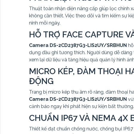
Thuật toán nhận diện nâng cấp giúp lọc chính 
không cần thiết. Việc theo dõi và tìm kiếm sự k
ninh mỗi ngày.
HỖ TRỢ FACE CAPTURE V
Camera DS-2CD2387G3-LIS2UY/SRBHUN
hỗ 
dụng đầu ghi tương thích. Người dùng dễ dàng t
xem lại dữ liệu và tăng hiệu quả quản lý hình ảnh
MICRO KÉP, ĐÀM THOẠI H
ĐỘNG
Trang bị micro kép thu âm rõ ràng, đàm thoại ha
Camera DS-2CD2387G3-LIS2UY/SRBHUN
vừa
cảnh báo ngay khi phát hiện sự kiện bất thường.
CHUẨN IP67 VÀ NEMA 4X B
Thiết kế đạt chuẩn chống nước, chống bụi IP6