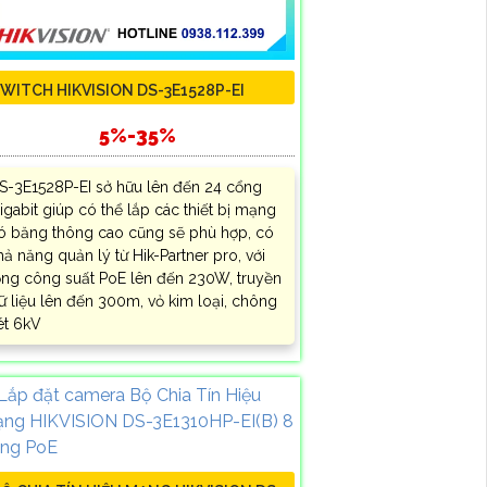
WITCH HIKVISION DS-3E1528P-EI
5%-35%
S-3E1528P-EI sở hữu lên đến 24 cổng
igabit giúp có thể lắp các thiết bị mạng
ó băng thông cao cũng sẽ phù hợp, có
hả năng quản lý từ Hik-Partner pro, với
ổng công suất PoE lên đến 230W, truyền
ữ liệu lên đến 300m, vỏ kim loại, chông
ét 6kV