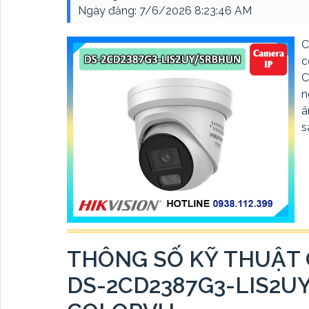
Ngày đăng:
7/6/2026 8:23:46 AM
C
c
C
n
â
s
THÔNG SỐ KỸ THUẬT 
DS-2CD2387G3-LIS2U