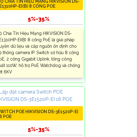
Ộ CHIA TÍN HIỆU MẠNG HIKVISION DS-
E1310HP-EI(B) 8 CỔNG POE
5%-35%
ộ Chia Tín Hiệu Mạng HIKVISION DS-
E1310HP-EI(B) 8 cổng PoE là giải pháp
ruyền dữ liệu và cấp nguồn ổn định cho
ệ thống camera IP. Switch sở hữu 8 cổng
oE, 2 cổng Gigabit Uplink, tổng công
uất 110W, hỗ trợ PoE Watchdog và chống
ét 6KV
WITCH POE HIKVISION DS-3E1520P-EI
6 POE
5%-35%