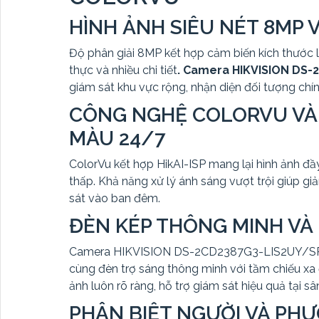
HÌNH ẢNH SIÊU NÉT 8MP V
Độ phân giải 8MP kết hợp cảm biến kích thước lớn
thực và nhiều chi tiết
. Camera HIKVISION DS
giám sát khu vực rộng, nhận diện đối tượng chí
CÔNG NGHỆ COLORVU VÀ 
MÀU 24/7
ColorVu kết hợp HikAI-ISP mang lại hình ảnh đ
thấp. Khả năng xử lý ánh sáng vượt trội giúp gi
sát vào ban đêm.
ĐÈN KÉP THÔNG MINH VÀ
Camera HIKVISION DS-2CD2387G3-LIS2UY/SRB
cùng đèn trợ sáng thông minh với tầm chiếu xa
ảnh luôn rõ ràng, hỗ trợ giám sát hiệu quả tại sâ
PHÂN BIỆT NGƯỜI VÀ PHƯ