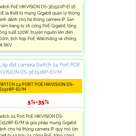
witch PoE HIKVISION DS-3E1520P-EI 16
oE là thiết bị mạng Gigabit quản lý thông
inh dành cho hệ thống camera IP. Sản
hẩm trang bị 16 cổng PoE Gigabit, tổng
ông suất 120W, truyền nguồn lên đến
00m, tích hợp PoE Watchdog và chống
ét 6KV
WITCH 24 PORT POE HIKVISION DS-
E1528P-EI/M
5%-35%
witch 24 Port PoE HIKVISION DS-
E1528P-EI/M là giải pháp mạng Gigabit
ành cho hệ thống camera IP quy mô lớn.
hiết bị sở hữu 24 cổng PoE, tổng công