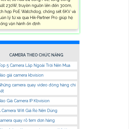
uất 230W, truyền nguồn lên đến 300m,
ích hợp PoE Watchdog, chống sét 6KV và
uản lý từ xa qua Hik-Partner Pro giúp hệ
hống vận hành ổn định
CAMERA THEO CHỨC NĂNG
Top 5 Camera Lắp Ngoài Trời Nên Mua
Báo giá camera kbvision
Những camera quay video đóng hàng chi
iết
Báo Giá Camera IP Kbvision
5 Camera Wifi Giá Rẻ Nên Dùng
camera quay rõ tem đơn hàng