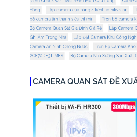
Mềm Check Var Livestream Môn Cầu Lông
Camera
Hãng
Lắp camera cửa hàng 4 kênh ip hikvision
bộ camera âm thanh siêu thị mini
Trọn bộ camera k
Bộ Camera Quan Sát Gia Đình Giá Rẻ
Lắp Camera G
Ghi Âm Trong Nhà
Lắp Đặt Camera Khu Công Ngh
Camera An Ninh Chống Nước
Trọn Bộ Camera Kho
2CE70DF3T-MFS
Bộ Camera Nhà Xưởng Sản Xuất G
CAMERA QUAN SÁT ĐỀ XU