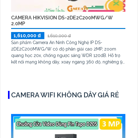
CAMERA HIKVISION DS-2DE2C200MWG/W
2.0MP
1,610,000 ₫
1,610,000 ₫
Sản phẩm Camera An Ninh Công Nghệ IP DS-
2DE2C200MWG/W có độ phân giải cao 2MP, zoom
quang học 20x, chống ngược sáng WDR 120dB. Hỗ trợ
kết nối mạng không dây, xoay ngang 360 độ, nghiêng 90
độ, theo dõi chuyển động thông minh. Sử dụng linh hoạt
trong hệ thống giám sát an ninh. Thiết Bị Camera IP DS-
2DE2C200MWG/W sắc nét, tiết kiệm hơn HYBRID
CAMERA WIFI KHÔNG DÂY GIÁ RẺ