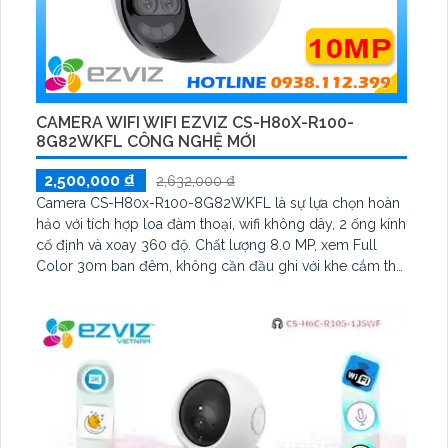
CAMERA WIFI WIFI EZVIZ CS-H80X-R100-
8G82WKFL CÔNG NGHỆ MỚI
2,500,000 ₫
2,632,000 ₫
Camera CS-H80x-R100-8G82WKFL là sự lựa chọn hoàn
hảo với tích hợp loa đàm thoại, wifi không dây, 2 ống kính
cố định và xoay 360 độ. Chất lượng 8.0 MP, xem Full
Color 30m ban đêm, không cần đầu ghi với khe cắm thẻ
nhớ. Sử dụng công nghệ IP Wifi, tiết kiệm điện, lắp đặt
cho căn hộ, thu âm và trang bị loa