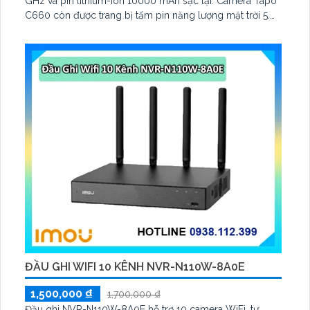
GHz và pin lithium-ion 10000 mAh sạc lại. Camera Tapo
C660 còn được trang bị tấm pin năng lượng mặt trời 5.
2V 2. 5W, tích hợp AI phát hiện người, thú cưng, phương
tiện, lưu trữ thẻ microSD tối đa 512 GB
ĐẦU GHI WIFI 10 KÊNH NVR-N110W-8A0E
1,500,000 ₫
1,700,000 ₫
Đầu ghi NVR-N110W-8A0E hỗ trợ 10 camera WiFi, tự