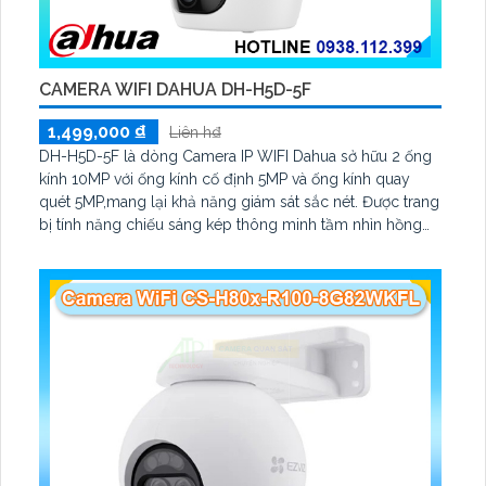
CAMERA WIFI DAHUA DH-H5D-5F
1,499,000 ₫
Liên h₫
DH-H5D-5F là dòng Camera IP WIFI Dahua sở hữu 2 ống
kính 10MP với ống kính cố định 5MP và ống kính quay
quét 5MP,mang lại khả năng giám sát sắc nét. Được trang
bị tính năng chiếu sáng kép thông minh tầm nhìn hồng
ngoại 30m, và khả năng quay quét linh hoạt qua app
camera hỗ trợ phát hiện người, thú cưng, âm thanh bất
thường và theo dõi tự động.