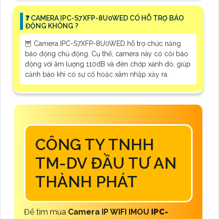
❓ CAMERA IPC-S7XFP-8U0WED CÓ HÕ TRỢ BÁO
ĐỘNG KHÔNG ?
🦉 Camera IPC-S7XFP-8U0WED hỗ trợ chức năng
báo động chủ động. Cụ thể, camera này có còi báo
động với âm lượng 110dB và đèn chớp xanh đỏ, giúp
cảnh báo khi có sự cố hoặc xâm nhập xảy ra.
CÔNG TY TNHH
TM-DV ĐẦU TƯ AN
THÀNH PHÁT
Để tìm mua
Camera IP WIFI IMOU
IPC-