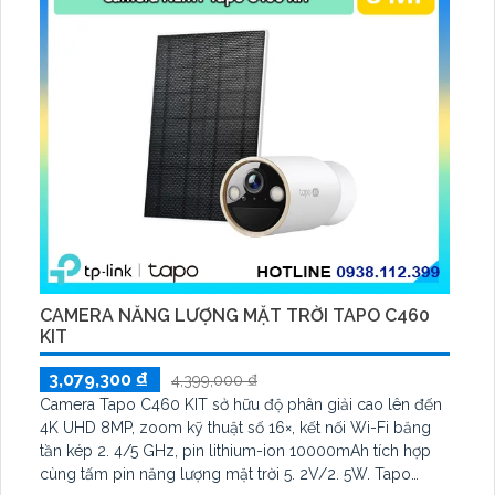
CAMERA NĂNG LƯỢNG MẶT TRỜI TAPO C460
KIT
3,079,300 ₫
4,399,000 ₫
Camera Tapo C460 KIT sở hữu độ phân giải cao lên đến
4K UHD 8MP, zoom kỹ thuật số 16×, kết nối Wi-Fi băng
tần kép 2. 4/5 GHz, pin lithium-ion 10000mAh tích hợp
cùng tấm pin năng lượng mặt trời 5. 2V/2. 5W. Tapo