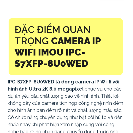
ĐẶC ĐIỂM QUAN
TRỌNG
CAMERA IP
WIFI IMOU
IPC-
S7XFP-8U0WED
IPC-S7XFP-8U0WED là dòng camera IP Wi-fi với
hình ảnh Ultra 2K 8.0 megapixe
l phục vụ cho các
dự án yêu cầu chất lượng cao về hình ảnh. Thiết kế
không dây của camera tích hợp công nghệ nhìn đêm
cho hình ảnh ban đêm rõ nét và chất lượng màu sắc.
Có chức năng chuyên dụng như bật còi hú to và đèn
nhấp nháy khi phát hiện xâm nhập cùng với công
nghệ báo động nhận dạng chuyển động trước ống