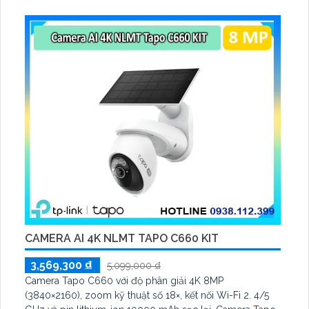
C460 KIT cũng hỗ trợ quan sát ban đêm màu với cảm
biến Starlight, tầm nhìn lên đến 15 m
CAMERA AI 4K NLMT TAPO C660 KIT
3,569,300 ₫
5,099,000 ₫
Camera Tapo C660 với độ phân giải 4K 8MP
(3840×2160), zoom kỹ thuật số 18×, kết nối Wi-Fi 2. 4/5