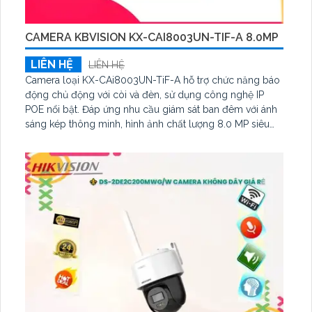
CAMERA KBVISION KX-CAI8003UN-TIF-A 8.0MP
LIÊN HỆ
LIÊN HỆ
Camera loại KX-CAi8003UN-TiF-A hỗ trợ chức năng báo
động chủ động với còi và đèn, sử dụng công nghệ IP
POE nổi bật. Đáp ứng nhu cầu giám sát ban đêm với ánh
sáng kép thông minh, hình ảnh chất lượng 8.0 MP siêu
sắc nét Ultra 4k. Có khả năng chống ngược sáng DWDR
120db, lắp trong nhà tốt hơn sáng đẹp hơn