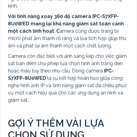
kính.
Với tính năng xoay 360 độ camera IPC-S7XFP-
8U0WED mang lại khả năng giám sát toàn cảnh
một cách linh hoạt
.
C
amera cũng được trang bị
micro phát âm thanh rõ ràng và loa tích hợp giúp thu
âm và phát lại âm thanh một cách chất lượng.
Camera còn đặc biệt với ánh sáng kép cho việc giám
sát ban đêm cho phép lựa chọn hình ảnh trắng đen
hoặc màu tùy theo nhu cầu. Dòng camera
IPC-
S7XFP-8U0WED
là sự kết hợp hoàn hảo giữa công
nghệ hình ảnh IP và tính năng giám sát đa chiều phục
vụ một cách hiệu quả cho các ứng dụng an ninh và
giám sát.
GỢI Ý THÊM VÀI LỰA
CHỌN SỬ DỤNG