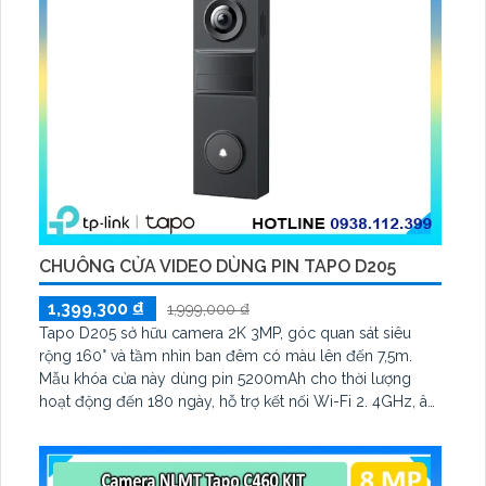
CHUÔNG CỬA VIDEO DÙNG PIN TAPO D205
1,399,300 ₫
1,999,000 ₫
Tapo D205 sở hữu camera 2K 3MP, góc quan sát siêu
rộng 160° và tầm nhìn ban đêm có màu lên đến 7,5m.
Mẫu khóa cửa này dùng pin 5200mAh cho thời lượng
hoạt động đến 180 ngày, hỗ trợ kết nối Wi-Fi 2. 4GHz, âm
thanh hai chiều và lưu trữ qua thẻ microSD tối đa 512GB