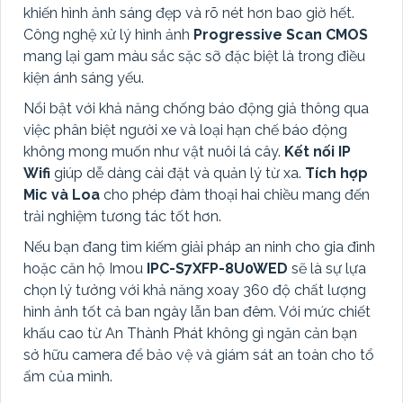
khiến hình ảnh sáng đẹp và rõ nét hơn bao giờ hết.
Công nghệ xử lý hình ảnh
Progressive Scan CMOS
mang lại gam màu sắc sặc sỡ đặc biệt là trong điều
kiện ánh sáng yếu.
Nổi bật với khả năng chống báo động giả thông qua
việc phân biệt người xe và loại hạn chế báo động
không mong muốn như vật nuôi lá cây.
Kết nối IP
Wifi
giúp dễ dàng cài đặt và quản lý từ xa.
Tích hợp
Mic và Loa
cho phép đàm thoại hai chiều mang đến
trải nghiệm tương tác tốt hơn.
Nếu bạn đang tìm kiếm giải pháp an ninh cho gia đình
hoặc căn hộ Imou
IPC-S7XFP-8U0WED
sẽ là sự lựa
chọn lý tưởng với khả năng xoay 360 độ chất lượng
hình ảnh tốt cả ban ngày lẫn ban đêm. Với mức chiết
khấu cao từ An Thành Phát không gì ngăn cản bạn
sở hữu camera để bảo vệ và giám sát an toàn cho tổ
ấm của mình.