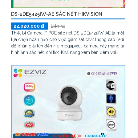
DS-2DE5425IW-AE SẮC NÉT HIKVISION
22,020,000 ₫
Liên hệ
Thiết bị Camera IP POE sắc nét DS-2DE5425IW-AE là một
lựa chọn hoàn hảo cho việc giám sát chất lượng cao. Với
độ phân giải lên đến 4.0 megapixel, camera này mang lại
hình ảnh sắc nét, chi tiết. Khả năng xem ban đêm với
hồng ngoại 150m, cùng công nghệ IP POE tiết kiệm năng
lượng