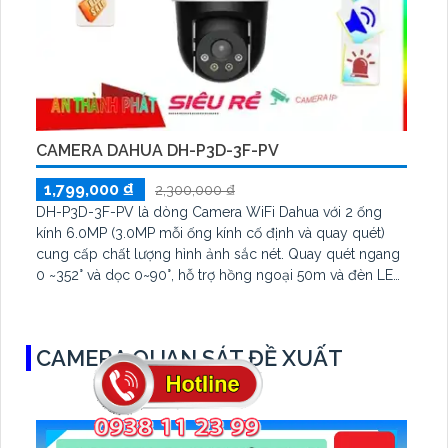
CAMERA DAHUA DH-P3D-3F-PV
1,799,000 ₫
2,300,000 ₫
DH-P3D-3F-PV là dòng Camera WiFi Dahua với 2 ống
kính 6.0MP (3.0MP mỗi ống kính cố định và quay quét)
cung cấp chất lượng hình ảnh sắc nét. Quay quét ngang
0 ~352° và dọc 0~90°, hỗ trợ hồng ngoại 50m và đèn LED
sáng trắng thu hình có màu
CAMERA QUAN SÁT ĐỀ XUẤT