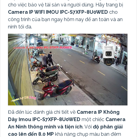
cho việc bảo vệ tài sản và người dùng. Hãy trang bị
Camera IP WIFI IMOU IPC-S7XFP-8U0WED
cho
công trình của bạn ngay hôm nay để
an toàn và an
ninh tối đa.
Đã đến lúc đánh giá chi tiết về
Camera IP Không
Dây Imou IPC-S7XFP-8U0WED
một chiếc
Camera
An Ninh thông minh và tiện ích
. Với
độ phân giải
cao lên đến 8.0 MP
khả năng chụp màu ban đêm