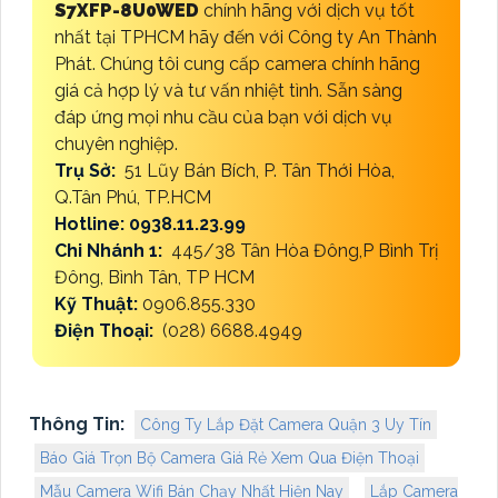
S7XFP-8U0WED
chính hãng với dịch vụ tốt
nhất tại TPHCM hãy đến với Công ty An Thành
Phát. Chúng tôi cung cấp camera chính hãng
giá cả hợp lý và tư vấn nhiệt tình. Sẵn sàng
đáp ứng mọi nhu cầu của bạn với dịch vụ
chuyên nghiệp.
Trụ Sở:
51 Lũy Bán Bích, P. Tân Thới Hòa,
Q.Tân Phú, TP.HCM
Hotline: 0938.11.23.99
Chi Nhánh 1:
445/38 Tân Hòa Đông,P Bình Trị
Đông, Bình Tân, TP HCM
Kỹ Thuật:
0906.855.330
Điện Thoại:
(028) 6688.4949
Thông Tin:
Công Ty Lắp Đặt Camera Quận 3 Uy Tín
Báo Giá Trọn Bộ Camera Giá Rẻ Xem Qua Điện Thoại
Mẫu Camera Wifi Bán Chạy Nhất Hiện Nay
Lắp Camera