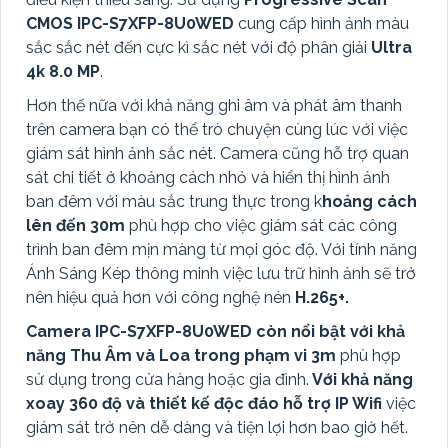
CMOS
IPC-S7XFP-8U0WED
cung cấp hình ảnh màu
sắc sắc nét đến cực kì sắc nét với độ phân giải
Ultra
4k 8.0 MP
.
Hơn thế nữa với khả năng ghi âm và phát âm thanh
trên camera bạn có thể trò chuyện cùng lúc với việc
giám sát hình ảnh sắc nét. Camera cũng hỗ trợ quan
sát chi tiết ở khoảng cách nhỏ và hiển thị hình ảnh
ban đêm với màu sắc trung thực trong k
hoảng cách
lên đến 30m
phù hợp cho việc giám sát các công
trình ban đêm mịn màng từ mọi góc độ. Với tính năng
Ánh Sáng Kép thông minh việc lưu trữ hình ảnh sẽ trở
nên hiệu quả hơn với công nghệ nén
H.265+.
Camera IPC-S7XFP-8U0WED còn nổi bật với khả
năng Thu Âm và Loa trong phạm vi 3m
phù hợp
sử dụng trong cửa hàng hoặc gia đình.
Với khả năng
xoay 360 độ và thiết kế độc đáo hỗ trợ IP Wifi
việc
giám sát trở nên dễ dàng và tiện lợi hơn bao giờ hết.