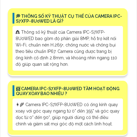
️💭 THÔNG SỐ KỸ THUẬT CỤ THỂ CỦA CAMERA IPC-
S7XFP-8U0WED LÀ GÌ?
👸 Thông số kỹ thuật của Camera IPC-S7XFP-
8U0WED bao gồm độ phân giải 8MP, hỗ trợ kết nối
Wi-Fi, chuẩn nén H.265+, chống nước và chống bụi
theo tiêu chuẩn IP67. Camera cũng được trang bị
ống kính cố định 2.8mm, và khoảng nhìn ngang 110
độ giúp quan sát rộng hơn.
📨 CAMERA IPC-S7XFP-8U0WED TẦM HOẠT ĐỘNG
QUAY XOAY BAO NHIÊU ?
👩‍🌾 Camera IPC-S7XFP-8U0WED có ống kính quay
xoay với góc quay ngang từ 0° đến 355° và góc quay
dọc từ 0° đến 90°, giúp người dùng có thể điều
chỉnh và giám sát mọi góc độ một cách linh hoạt.