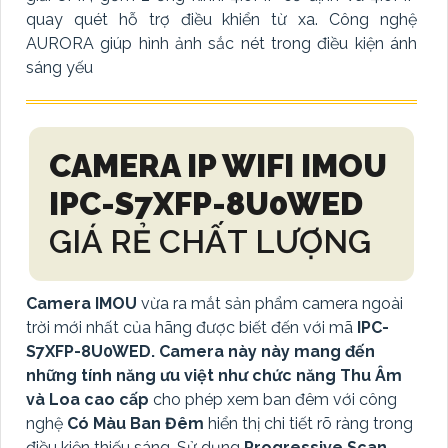
quay quét hỗ trợ điều khiển từ xa. Công nghệ
AURORA giúp hình ảnh sắc nét trong điều kiện ánh
sáng yếu
CAMERA IP WIFI IMOU
IPC-S7XFP-8U0WED
GIÁ RẺ CHẤT LƯỢNG
Camera IMOU
vừa ra mắt sản phẩm camera ngoài
trời mới nhất của hãng được biết đến với mã
IPC-
S7XFP-8U0WED. Camera này
này mang đến
những tính năng ưu việt như chức năng Thu Âm
và Loa cao cấp
cho phép xem ban đêm với công
nghệ
Có Màu Ban Đêm
hiển thị chi tiết rõ ràng trong
điều kiện thiếu sáng. Sử dụng
Progressive Scan