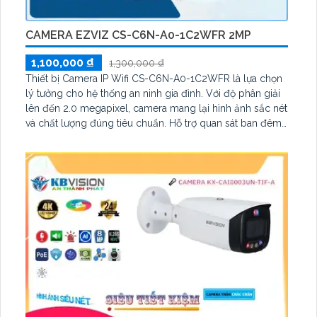
CAMERA EZVIZ CS-C6N-A0-1C2WFR 2MP
1,100,000 ₫
1,300,000 ₫
Thiết bị Camera IP Wifi CS-C6N-A0-1C2WFR là lựa chọn
lý tưởng cho hệ thống an ninh gia đình. Với độ phân giải
lên đến 2.0 megapixel, camera mang lại hình ảnh sắc nét
và chất lượng đúng tiêu chuẩn. Hỗ trợ quan sát ban đêm
với công nghệ hồng ngoại 10m và khả năng xoay 360 độ
linh hoạt