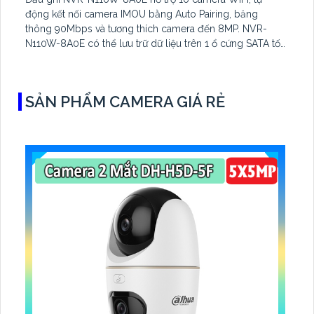
động kết nối camera IMOU bằng Auto Pairing, băng
thông 90Mbps và tương thích camera đến 8MP. NVR-
N110W-8A0E có thể lưu trữ dữ liệu trên 1 ổ cứng SATA tối
đa 16TB, 2 cổng USB và dùng phần mềm Imou Life
SẢN PHẨM CAMERA GIÁ RẺ