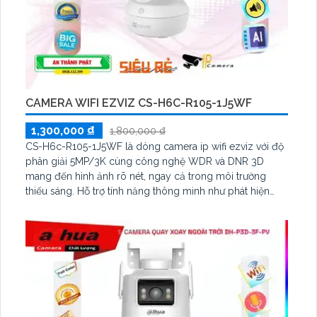
CAMERA WIFI EZVIZ CS-H6C-R105-1J5WF
1,300,000 ₫
1,800,000 ₫
CS-H6c-R105-1J5WF là dòng camera ip wifi ezviz với độ
phân giải 5MP/3K cùng công nghệ WDR và DNR 3D
mang đến hình ảnh rõ nét, ngay cả trong môi trường
thiếu sáng. Hỗ trợ tính năng thông minh như phát hiện
chuyển động và nhận diện hình dạng người và đàm thoại
2 chiều