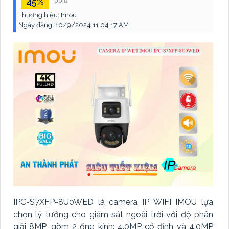
45%
00 ₫
Thương hiệu:
Imou
Ngày đăng:
10/9/2024 11:04:17 AM
IPC-S7XFP-8U0WED là camera IP WIFI IMOU lựa
chọn lý tưởng cho giám sát ngoài trời với độ phân
giải 8MP, gồm 2 ống kính: 4.0MP cố định và 4.0MP