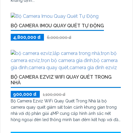
khẳng định...
BỘ CAMERA IMOU QUAY QUÉT TỰ ĐỘNG
4,800,000 ₫
6,000,000 ₫
BỘ CAMERA EZVIZ WIFI QUAY QUÉT TRONG
NHÀ
900,000 ₫
1,100,000 ₫
Bộ Camera Ezviz WiFi Quay Quét Trong Nhà là bộ
camera quay quét giám sát toàn cảnh khung gian trong
nhà với độ phân giải 4MP cung cấp hình ảnh sắc nét
hồng ngoại đèn led thông minh ban đêm kết hợp với đầu
ghi 8 kênh X5S 8W và ổ cứng 500GB giúp lưu trũ dữ liệu
lâu dài