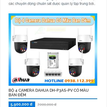
các chuyển động chuẩn sát được quản lý tập trung bởi
đầu ghi hình IP WiFi
BỘ 4 CAMERA DAHUA DH-P3AS-PV CÓ MÀU
BAN ĐÊM
5,900,000 ₫
7,000,000 ₫