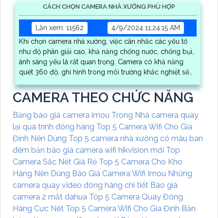
CÁCH CHỌN CAMERA NHÀ XƯỞNG PHÙ HỢP
Lần xem: 11562
4/9/2024 11:24:15 AM
Khi chọn camera nhà xưởng, việc cân nhắc các yếu tố
như độ phân giải cao, khả năng chống nước, chống bụi,
ánh sáng yếu là rất quan trọng. Camera có khả năng
quét 360 độ, ghi hình trong môi trường khắc nghiệt sẽ
giúp bảo vệ nhà xưởng hiệu quả
CAMERA THEO CHỨC NĂNG
Bảng báo giá camera imou Trong Nhà
camera quay
lại quá trình đóng hàng
Top 5 Camera Wifi Cho Gia
Đình Nên Dùng
Top 5 camera nhà xưởng có màu ban
đêm
bản báo giá camera wifi hikvision mới
Top
Camera Sắc Nét Giá Rẻ
Top 5 Camera Cho Kho
Hàng Nên Dùng
Báo Giá Camera Wifi Imou
Những
camera quay video đóng hàng chi tiết
Báo giá
camera 2 mắt dahua
Top 5 Camera Quay Đóng
Hàng Cực Nét
Top 5 Camera Wifi Cho Gia Đình
Bản