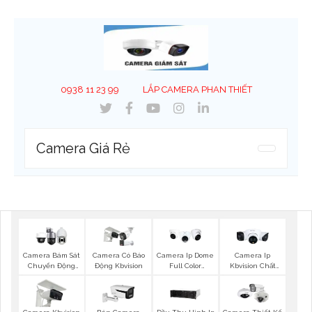
0938 11 23 99
LẮP CAMERA PHAN THIẾT
Camera Giá Rẻ
Camera Bám Sát
Camera Có Báo
Camera Ip Dome
Camera Ip
Chuyển Động
Động Kbvision
Full Color
Kbvision Chất
Kbvision
Kbvision
Lượng