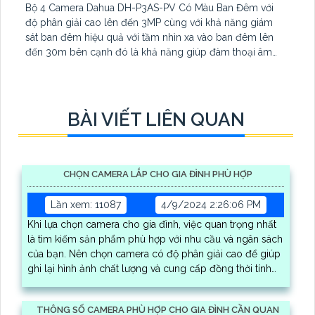
Bộ 4 Camera Dahua DH-P3AS-PV Có Màu Ban Đêm với
độ phân giải cao lên đến 3MP cùng với khả năng giám
sát ban đêm hiệu quả với tầm nhìn xa vào ban đêm lên
đến 30m bên cạnh đó là khả năng giúp đàm thoại âm
thanh 2 chiều và báo động răng de chủ động khi phát
hiện xâm nhập
BÀI VIẾT LIÊN QUAN
CHỌN CAMERA LẮP CHO GIA ĐÌNH PHÙ HỢP
Lần xem: 11087
4/9/2024 2:26:06 PM
Khi lựa chọn camera cho gia đình, việc quan trọng nhất
là tìm kiếm sản phẩm phù hợp với nhu cầu và ngân sách
của bạn. Nên chọn camera có độ phân giải cao để giúp
ghi lại hình ảnh chất lượng và cung cấp đồng thời tính
năng quan sát ban đêm
THÔNG SỐ CAMERA PHÙ HỢP CHO GIA ĐÌNH CẦN QUAN