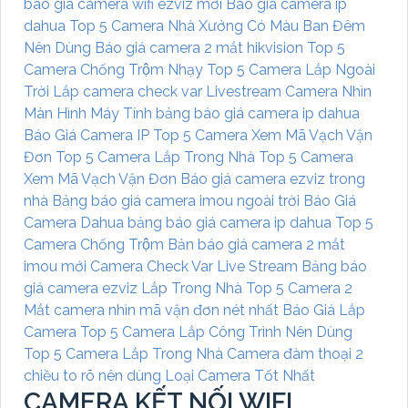
báo giá camera wifi ezviz mới
Báo giá camera ip
dahua
Top 5 Camera Nhà Xưởng Có Màu Ban Đêm
Nên Dùng
Báo giá camera 2 mắt hikvision
Top 5
Camera Chống Trộm Nhạy
Top 5 Camera Lắp Ngoài
Trời
Lắp camera check var Livestream
Camera Nhìn
Màn Hình Máy Tính
bảng báo giá camera ip dahua
Báo Giá Camera IP
Top 5 Camera Xem Mã Vạch Vận
Đơn
Top 5 Camera Lắp Trong Nhà
Top 5 Camera
Xem Mã Vạch Vận Đơn
Báo giá camera ezviz trong
nhà
Bảng báo giá camera imou ngoài trời
Báo Giá
Camera Dahua
bảng báo giá camera ip dahua
Top 5
Camera Chống Trộm
Bản báo giá camera 2 mắt
imou mới
Camera Check Var Live Stream
Bảng báo
giá camera ezviz Lắp Trong Nhà
Top 5 Camera 2
Mắt
camera nhìn mã vận đơn nét nhất
Báo Giá Lắp
Camera
Top 5 Camera Lắp Công Trình Nên Dùng
Top 5 Camera Lắp Trong Nhà
Camera đàm thoại 2
chiều to rõ nên dùng
Loại Camera Tốt Nhất
CAMERA KẾT NỐI WIFI