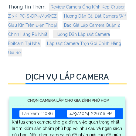
Thông Tin Thêm:
Review Camera Ống Kính Kép Cruiser
Z 3K IPC-S7DP-5M0WEZ
Hướng Dẫn Cài Đặt Camera Wifi
Giấu Kín Trên Điện Thoại
Báo Giá Lắp Camera Quận 2
Chính Hãng Rẻ Nhất
Hướng Dẫn Lắp Đặt Camera
Ebitcam Tại Nha
Lắp Đặt Camera Trọn Gói Chính Hãng
Giá Rẻ
DỊCH VỤ LẮP CAMERA
CHỌN CAMERA LẮP CHO GIA ĐÌNH PHÙ HỢP
Lần xem: 11086
4/9/2024 2:26:06 PM
Khi lựa chọn camera cho gia đình, việc quan trọng nhất
là tìm kiếm sản phẩm phù hợp với nhu cầu và ngân sách
của bạn. Nên chọn camera có độ phân giải cao để giúp