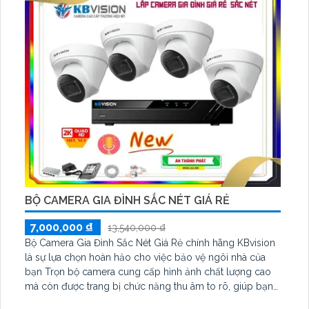
BỘ CAMERA GIA ĐÌNH SẮC NÉT GIÁ RẺ
7,000,000 ₫
13,540,000 ₫
Bộ Camera Gia Đình Sắc Nét Giá Rẻ chính hãng KBvision
là sự lựa chọn hoàn hảo cho việc bảo vệ ngôi nhà của
bạn Trọn bộ camera cung cấp hình ảnh chất lượng cao
mà còn được trang bị chức năng thu âm to rõ, giúp bạn
không bỏ lỡ bất kỳ tiếng động nào xảy ra trong phạm vi