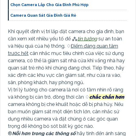
Chọn Camera Lắp Cho Gia Đình Phù Hợp
Camera Quan Sát Gia Đình Giá Rẻ
Khi quyết định vị trí lắp đặt camera cho gia đình, bạn
cần xem xét nhiều yếu tố để ⁂
tin tưởng
sự an toàn
và hiệu quả của hệ thống. ♢
Điểm đáng quan tâm
trước hết
cân nhắc mục tiêu chính của việc sử dụng
camera, có thể là giám sát nhà cửa khi vắng nhà hay
quan sát trẻ nhỏ khi chúng đang chơi. Tiếp theo, hãy
xác định các khu vực cần giám sát, như cửa ra vào,
sân, phòng khách, hay phòng ngủ.
Vị trí lý tưởng cho camera là nơi có tầm nhìn rõ ràng
và không bị cản trở, đồng thời cần ♢
chắc chắn hơn
camera không bị che khuất hoặc dễ bị phá hủy. Nếu
bạn muốn giám sát một diện tích lớn, cân nhắc sử
dụng nhiều camera và đặt chúng ở các góc quan
trọng để không bỏ sót bất kỳ góc nào.
®️
Nỗi hơn trong các thông số
hãy tính đến ánh sáng