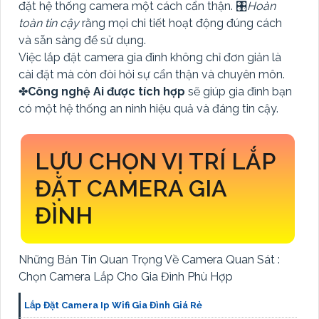
đặt hệ thống camera một cách cẩn thận. 🎛
Hoàn
toàn tin cậy
rằng mọi chi tiết hoạt động đúng cách
và sẵn sàng để sử dụng.
Việc lắp đặt camera gia đình không chỉ đơn giản là
cài đặt mà còn đòi hỏi sự cẩn thận và chuyên môn.
✤
Công nghệ Ai được tích hợp
sẽ giúp gia đình bạn
có một hệ thống an ninh hiệu quả và đáng tin cậy.
LỰU CHỌN VỊ TRÍ LẮP
ĐẶT CAMERA GIA
ĐÌNH
Những Bản Tin Quan Trọng Về Camera Quan Sát :
Chọn Camera Lắp Cho Gia Đình Phù Hợp
Lắp Đặt Camera Ip Wifi Gia Đình Giá Rẻ