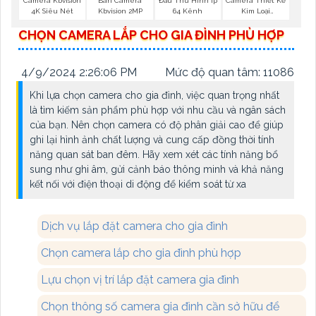
Camera Kbvision
Bán Camera
Đầu Thu Hình Ip
Camera Thiết Kế
4K Siêu Nét
Kbvision 2MP
64 Kênh
Kim Loại
Hikvision
CHỌN CAMERA LẮP CHO GIA ĐÌNH PHÙ HỢP
4/9/2024 2:26:06 PM
Mức độ quan tâm: 11086
Khi lựa chọn camera cho gia đình, việc quan trọng nhất
là tìm kiếm sản phẩm phù hợp với nhu cầu và ngân sách
của bạn. Nên chọn camera có độ phân giải cao để giúp
ghi lại hình ảnh chất lượng và cung cấp đồng thời tính
năng quan sát ban đêm. Hãy xem xét các tính năng bổ
sung như ghi âm, gửi cảnh báo thông minh và khả năng
kết nối với điện thoại di động để kiểm soát từ xa
Dịch vụ lắp đặt camera cho gia đình
Chọn camera lắp cho gia đình phù hợp
Lựu chọn vị trí lắp đặt camera gia đình
Chọn thông số camera gia đình cần sở hữu để