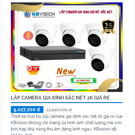
quan sát Với chuẩn nén H.265+ hồng ngoại thông minh
lên đến 30m kèm tính năng Phát hiện con người hỗ trợ
POE
LẮP CAMERA GIA ĐÌNH SẮC NÉT 2K GIÁ RẺ
9,027,200 ₫
13,540,000 ₫
Thiết kế trọn bộ lắp camera gia đình sắc nét 2k giá rẻ của
KBvision không chỉ mang lại hình ảnh chất lượng mà còn
tích hợp khả năng thu âm đáng kinh ngạc. KBvision đã