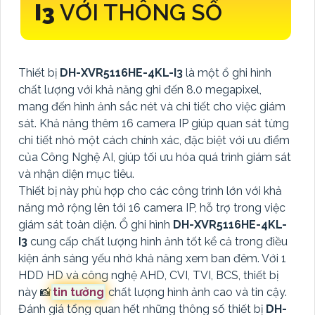
I3
VỚI THÔNG SỐ
Thiết bị
DH-XVR5116HE-4KL-I3
là một ổ ghi hình
chất lượng với khả năng ghi đến 8.0 megapixel,
mang đến hình ảnh sắc nét và chi tiết cho việc giám
sát. Khả năng thêm 16 camera IP giúp quan sát từng
chi tiết nhỏ một cách chính xác, đặc biệt với ưu điểm
của Công Nghệ AI, giúp tối ưu hóa quá trình giám sát
và nhận diện mục tiêu.
Thiết bị này phù hợp cho các công trình lớn với khả
năng mở rộng lên tới 16 camera IP, hỗ trợ trong việc
giám sát toàn diện. Ổ ghi hình
DH-XVR5116HE-4KL-
I3
cung cấp chất lượng hình ảnh tốt kể cả trong điều
kiện ánh sáng yếu nhờ khả năng xem ban đêm. Với 1
HDD HD và công nghệ AHD, CVI, TVI, BCS, thiết bị
này 📸
tin tưởng
chất lượng hình ảnh cao và tin cậy.
Đánh giá tổng quan hết những thông số thiết bị
DH-