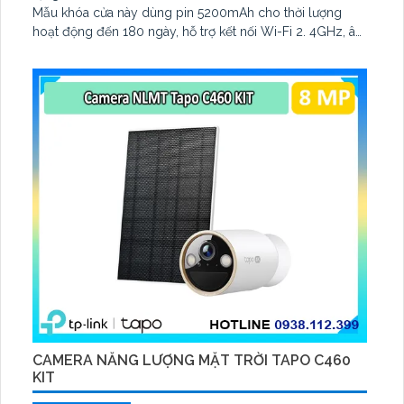
Mẫu khóa cửa này dùng pin 5200mAh cho thời lượng
hoạt động đến 180 ngày, hỗ trợ kết nối Wi-Fi 2. 4GHz, âm
thanh hai chiều và lưu trữ qua thẻ microSD tối đa 512GB
CAMERA NĂNG LƯỢNG MẶT TRỜI TAPO C460
KIT