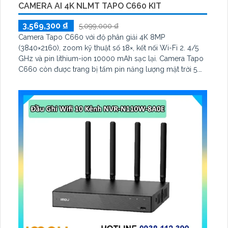
CAMERA AI 4K NLMT TAPO C660 KIT
3,569,300 ₫
5,099,000 ₫
Camera Tapo C660 với độ phân giải 4K 8MP
(3840×2160), zoom kỹ thuật số 18×, kết nối Wi-Fi 2. 4/5
GHz và pin lithium-ion 10000 mAh sạc lại. Camera Tapo
C660 còn được trang bị tấm pin năng lượng mặt trời 5.
2V 2. 5W, tích hợp AI phát hiện người, thú cưng, phương
tiện, lưu trữ thẻ microSD tối đa 512 GB