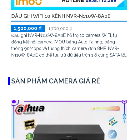
ĐẦU GHI WIFI 10 KÊNH NVR-N110W-8A0E
1,500,000 ₫
1,700,000 ₫
Đầu ghi NVR-N110W-8A0E hỗ trợ 10 camera WiFi, tự
động kết nối camera IMOU bằng Auto Pairing, băng
thông 90Mbps và tương thích camera đến 8MP. NVR-
N110W-8A0E có thể lưu trữ dữ liệu trên 1 ổ cứng SATA tối
đa 16TB, 2 cổng USB và dùng phần mềm Imou Life
SẢN PHẨM CAMERA GIÁ RẺ