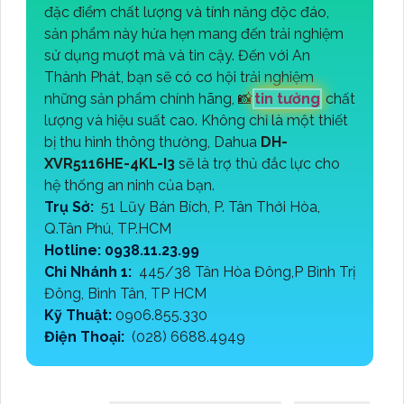
đặc điểm chất lượng và tính năng độc đáo,
sản phẩm này hứa hẹn mang đến trải nghiệm
sử dụng mượt mà và tin cậy. Đến với An
Thành Phát, bạn sẽ có cơ hội trải nghiệm
những sản phẩm chính hãng, 📸
tin tưởng
chất
lượng và hiệu suất cao. Không chỉ là một thiết
bị thu hình thông thường, Dahua
DH-
XVR5116HE-4KL-I3
sẽ là trợ thủ đắc lực cho
hệ thống an ninh của bạn.
Trụ Sở:
51 Lũy Bán Bích, P. Tân Thới Hòa,
Q.Tân Phú, TP.HCM
Hotline: 0938.11.23.99
Chi Nhánh 1:
445/38 Tân Hòa Đông,P Bình Trị
Đông, Bình Tân, TP HCM
Kỹ Thuật:
0906.855.330
Điện Thoại:
(028) 6688.4949