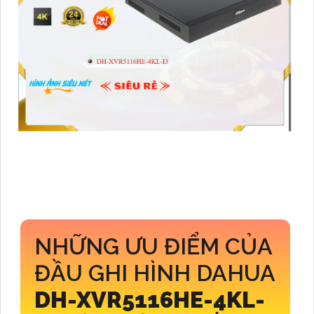
NHỮNG ƯU ĐIỂM CỦA
ĐẦU GHI HÌNH DAHUA
DH-XVR5116HE-4KL-