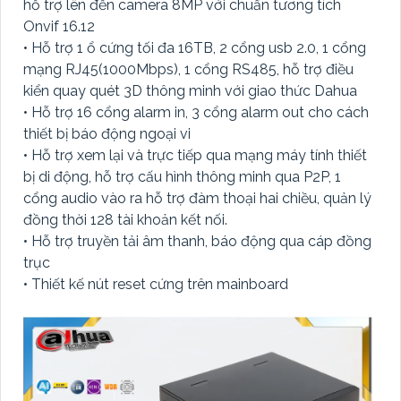
hỗ trợ lên đến camera 8MP với chuẩn tương tích
Onvif 16.12
• Hỗ trợ 1 ổ cứng tối đa 16TB, 2 cổng usb 2.0, 1 cổng
mạng RJ45(1000Mbps), 1 cổng RS485, hỗ trợ điều
kiển quay quét 3D thông minh với giao thức Dahua
• Hỗ trợ 16 cổng alarm in, 3 cổng alarm out cho cách
thiết bị báo động ngoại vi
• Hỗ trợ xem lại và trực tiếp qua mạng máy tính thiết
bị di động, hỗ trợ cấu hình thông minh qua P2P, 1
cổng audio vào ra hỗ trợ đàm thoại hai chiều, quản lý
đồng thời 128 tài khoản kết nối.
• Hỗ trợ truyền tải âm thanh, báo động qua cáp đồng
trục
• Thiết kế nút reset cứng trên mainboard