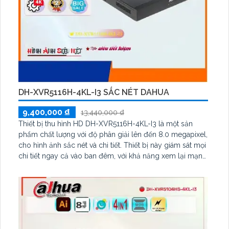
DH-XVR5116H-4KL-I3 SẮC NÉT DAHUA
9,400,000 ₫
13,440,000 ₫
Thiết bị thu hình HD DH-XVR5116H-4KL-I3 là một sản
phẩm chất lượng với độ phân giải lên đến 8.0 megapixel,
cho hình ảnh sắc nét và chi tiết. Thiết bị này giám sát mọi
chi tiết ngay cả vào ban đêm, với khả năng xem lại mạnh
mẽ. Với 1 HDD và công nghệ AHD, CVI, TVI, BCS, đảm
bảo độ bền cao hơn