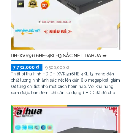
DH-XVR5116HE-4KL-I3 SẮC NÉT DAHUA ➠
7,732,000 ₫
9,500,000 ₫
Thiết bị thu hình HD DH-XVR5116HE-4KL-I3 mang đến
chất lượng hình ảnh sắc nét lên đến 8.0 megapixel, giám
sát từng chi tiết nhỏ một cách hoàn hảo. Với khả năng
xem được ban đêm, chỉ cần sử dụng 1 HDD đã đủ cho
việc lưu trữ dữ liệu. Ngoài ra, thiết bị này còn được trang
bị công nghệ AHD, CVI, TVI, BCS với độ bền cao, hỗ trợ
thêm 16 camera IP, phù hợp cho các công trình lớn