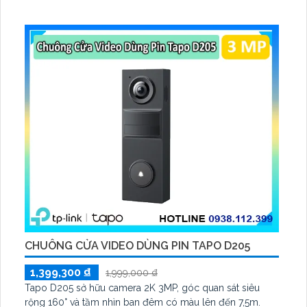
CHUÔNG CỬA VIDEO DÙNG PIN TAPO D205
1,399,300 ₫
1,999,000 ₫
Tapo D205 sở hữu camera 2K 3MP, góc quan sát siêu
rộng 160° và tầm nhìn ban đêm có màu lên đến 7,5m.