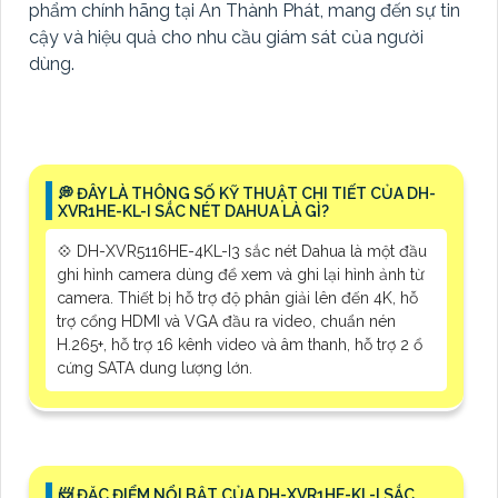
phẩm chính hãng tại An Thành Phát, mang đến sự tin
cậy và hiệu quả cho nhu cầu giám sát của người
dùng.
️💭 ĐÂY LÀ THÔNG SỐ KỸ THUẬT CHI TIẾT CỦA DH-
XVR1HE-KL-I SẮC NÉT DAHUA LÀ GÌ?
💠 DH-XVR5116HE-4KL-I3 sắc nét Dahua là một đầu
ghi hình camera dùng để xem và ghi lại hình ảnh từ
camera. Thiết bị hỗ trợ độ phân giải lên đến 4K, hỗ
trợ cổng HDMI và VGA đầu ra video, chuẩn nén
H.265+, hỗ trợ 16 kênh video và âm thanh, hỗ trợ 2 ổ
cứng SATA dung lượng lớn.
📨 ĐẶC ĐIỂM NỔI BẬT CỦA DH-XVR1HE-KL-I SẮC