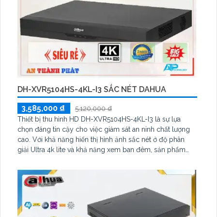
DH-XVR5104HS-4KL-I3 SẮC NÉT DAHUA
3,585,000 ₫
5,120,000 ₫
Thiết bị thu hình HD DH-XVR5104HS-4KL-I3 là sự lựa
chọn đáng tin cậy cho việc giám sát an ninh chất lượng
cao. Với khả năng hiển thị hình ảnh sắc nét ở độ phân
giải Ultra 4k lite và khả năng xem ban đêm, sản phẩm
này mang đến trải nghiệm giám sát tuyệt vời. Ngoài ra,
với 1 HDD tích hợp và công nghệ AHD, CVI, TVI, BCS, độ
tin cậy và bảo mật cao hơn