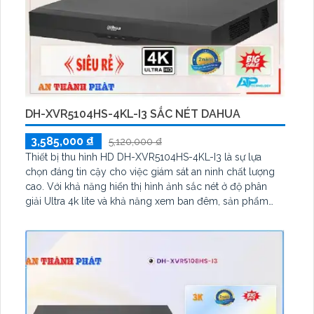
DH-XVR5104HS-4KL-I3 SẮC NÉT DAHUA
3,585,000 ₫
5,120,000 ₫
Thiết bị thu hình HD DH-XVR5104HS-4KL-I3 là sự lựa
chọn đáng tin cậy cho việc giám sát an ninh chất lượng
cao. Với khả năng hiển thị hình ảnh sắc nét ở độ phân
giải Ultra 4k lite và khả năng xem ban đêm, sản phẩm
này mang đến trải nghiệm giám sát tuyệt vời. Ngoài ra,
với 1 HDD tích hợp và công nghệ AHD, CVI, TVI, BCS, độ
tin cậy và bảo mật cao hơn