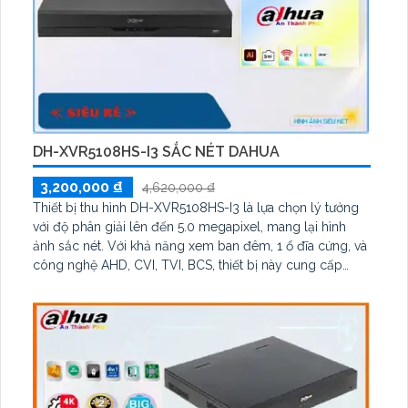
DH-XVR5108HS-I3 SẮC NÉT DAHUA
3,200,000 ₫
4,620,000 ₫
Thiết bị thu hình DH-XVR5108HS-I3 là lựa chọn lý tưởng
với độ phân giải lên đến 5.0 megapixel, mang lại hình
ảnh sắc nét. Với khả năng xem ban đêm, 1 ổ đĩa cứng, và
công nghệ AHD, CVI, TVI, BCS, thiết bị này cung cấp
chất lượng hình ảnh bền bỉ và ổn định. Thêm vào đó, với
khả năng kết nối 4 camera IP, nó phù hợp cho việc giám
sát kho hàng và nhà xưởng