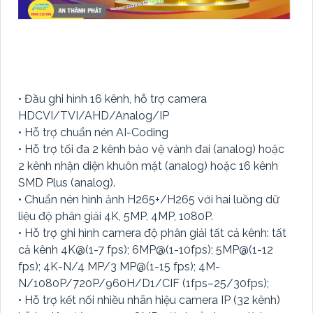
• Đầu ghi hình 16 kênh, hỗ trợ camera
HDCVI/TVI/AHD/Analog/IP
• Hỗ trợ chuẩn nén AI-Coding
• Hỗ trợ tối đa 2 kênh bảo vệ vành đai (analog) hoặc
2 kênh nhận diện khuôn mặt (analog) hoặc 16 kênh
SMD Plus (analog).
• Chuẩn nén hình ảnh H265+/H265 với hai luồng dữ
liệu độ phân giải 4K, 5MP, 4MP, 1080P.
• Hỗ trợ ghi hình camera độ phân giải tất cả kênh: tất
cả kênh 4K@(1-7 fps); 6MP@(1-10fps); 5MP@(1-12
fps); 4K-N/4 MP/3 MP@(1-15 fps); 4M-
N/1080P/720P/960H/D1/CIF (1fps–25/30fps);
• Hỗ trợ kết nối nhiều nhãn hiệu camera IP (32 kênh)