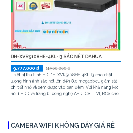
DH-XVR5108HE-4KL-I3 SẮC NÉT DAHUA
9,777,000 ₫
11,500,000 ₫
Thiết bị thu hình HD DH-XVR5108HE-4KL-I3 cho chất
lượng hình ảnh sắc nét lên đến 8.0 megapixel, giám sát
chi tiết nhỏ và xem được vào ban đêm. Với khả năng kết
nối 1 HDD và trang bị công nghệ AHD, CVI, TVI, BCS cho
độ bền cao. Ngoài ra, thiết bị này còn hỗ trợ 8 Camera IP
và phù hợp với việc giám sát kho hàng, nhà xưởng
CAMERA WIFI KHÔNG DÂY GIÁ RẺ