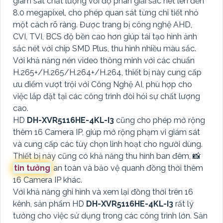
giám sát chất lượng với độ phân giải sắc nét lên đến
8.0 megapixel, cho phép quan sát từng chi tiết nhỏ
một cách rõ ràng. Được trang bị công nghệ AHD,
CVI, TVI, BCS độ bền cao hơn giúp tái tạo hình ảnh
sắc nét với chip SMD Plus, thu hình nhiều màu sắc.
Với khả năng nén video thông minh với các chuẩn
H.265+/H.265/H.264+/H.264, thiết bị này cung cấp
ưu điểm vượt trội với Công Nghệ AI, phù hợp cho
việc lắp đặt tại các công trình đòi hỏi sự chất lượng
cao.
HD
DH-XVR5116HE-4KL-I3
cũng cho phép mở rộng
thêm 16 Camera IP, giúp mở rộng phạm vi giám sát
và cung cấp các tùy chọn linh hoạt cho người dùng.
Thiết bị này cũng có khả năng thu hình ban đêm, 📸
tin tưởng
an toàn và bảo vệ quanh đồng thời thêm
16 Camera IP khác.
Với khả năng ghi hình và xem lại đồng thời trên 16
kênh, sản phẩm HD
DH-XVR5116HE-4KL-I3
rất lý
tưởng cho việc sử dụng trong các công trình lớn. Sản