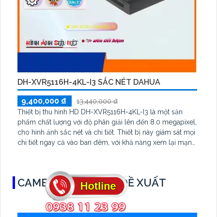
DH-XVR5116H-4KL-I3 SẮC NÉT DAHUA
9,400,000 ₫
13,440,000 ₫
Thiết bị thu hình HD DH-XVR5116H-4KL-I3 là một sản
phẩm chất lượng với độ phân giải lên đến 8.0 megapixel,
cho hình ảnh sắc nét và chi tiết. Thiết bị này giám sát mọi
chi tiết ngay cả vào ban đêm, với khả năng xem lại mạnh
mẽ. Với 1 HDD và công nghệ AHD, CVI, TVI, BCS, đảm
bảo độ bền cao hơn
CAMERA QUAN SÁT ĐỀ XUẤT