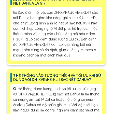
NÉT DAHUA LÀ GÌ?
💁 Đặc điểm nổi bật của DH-XVR5116HE-4KL-I3 sắc
nét Dahua bao gồm khả năng ghi hình 4K Ultra HD
cho chất lượng hình ảnh rõ nét và sắc nét. XVR này
còn tích hợp công nghệ AI đột phá, hỗ trợ lọc nhiễu
thông minh và cung cấp chức năng mã hóa video
H.265+, giúp tiết kiệm dung lượng lưu trữ. Bên cạnh
đó, XVR5116HE-4KL-I3 còn có khả năng kết nối
mạng bền vững và ổn định, giúp quản lý camera ở
khoảng cách xa một cách hiệu quả.
❔ HỆ THỐNG NÀO TƯƠNG THÍCH VÀ TỐI ƯU KHI SỬ
DỤNG VỚI DH-XVR1HE-KL-I SẮC NÉT DAHUA?
💞 Hệ thống được tương thích và tối ưu khi sử dụng
với DH-XVR5116HE-4KL-I3 sắc nét Dahua là hệ thống
camera giám sát IP Dahua hoặc hệ thống camera
Analog Dahua có độ phân giải cao. Với việc kết hợp
này, người dùng sẽ có trải nghiệm giám sát mượt mà