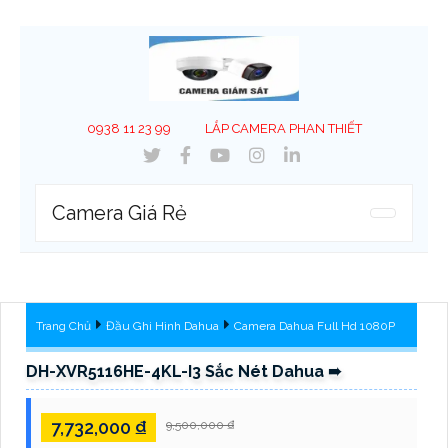
0938 11 23 99
LẮP CAMERA PHAN THIẾT
Camera Giá Rẻ
Trang Chủ
Đầu Ghi Hình Dahua
Camera Dahua Full Hd 1080P
DH-XVR5116HE-4KL-I3 Sắc Nét Dahua ➠
7,732,000 ₫
9,500,000 ₫