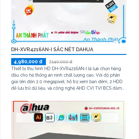
DH-XVR4216AN-I SẮC NÉT DAHUA
4,980,000 ₫
7,140,000 ₫
Thiết bị thu hình HD DH-XVR4216AN-I là lựa chọn hàng
đầu cho hệ thống an ninh chất lượng cao. Với độ phân
giải lên đến 2.0 megapixel, hỗ trợ xem ban đêm, 2 HDD
để lưu trữ dữ liệu, và công nghệ AHD CVI TVI BCS đảm
bảo chất lượng hình ảnh sắc nét. Thiết bị còn kèm 2
Camera IP, phù hợp cho công trình lớn