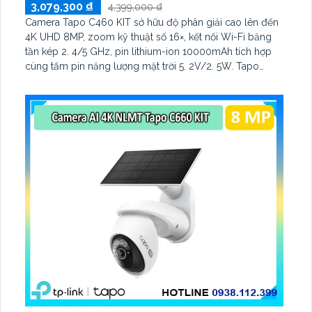
3,079,300 ₫
4,399,000 ₫
Camera Tapo C460 KIT sở hữu độ phân giải cao lên đến
4K UHD 8MP, zoom kỹ thuật số 16×, kết nối Wi-Fi băng
tần kép 2. 4/5 GHz, pin lithium-ion 10000mAh tích hợp
cùng tấm pin năng lượng mặt trời 5. 2V/2. 5W. Tapo
C460 KIT cũng hỗ trợ quan sát ban đêm màu với cảm
biến Starlight, tầm nhìn lên đến 15 m