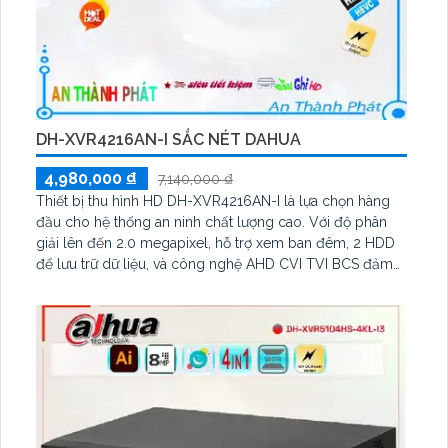
DH-XVR4216AN-I SẮC NÉT DAHUA
4,980,000 ₫
7,140,000 ₫
Thiết bị thu hình HD DH-XVR4216AN-I là lựa chọn hàng
đầu cho hệ thống an ninh chất lượng cao. Với độ phân
giải lên đến 2.0 megapixel, hỗ trợ xem ban đêm, 2 HDD
để lưu trữ dữ liệu, và công nghệ AHD CVI TVI BCS đảm
bảo chất lượng hình ảnh sắc nét. Thiết bị còn kèm 2
Camera IP, phù hợp cho công trình lớn