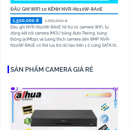
ĐẦU GHI WIFI 10 KÊNH NVR-N110W-8A0E
1,500,000 ₫
1,700,000 ₫
Đầu ghi NVR-N110W-8A0E hỗ trợ 10 camera WiFi, tự
động kết nối camera IMOU bằng Auto Pairing, băng
thông 90Mbps và tương thích camera đến 8MP. NVR-
N110W-8A0E có thể lưu trữ dữ liệu trên 1 ổ cứng SATA tối
đa 16TB, 2 cổng USB và dùng phần mềm Imou Life
SẢN PHẨM CAMERA GIÁ RẺ