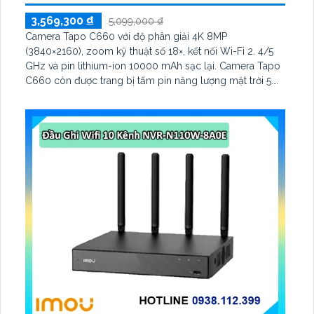
3,569,300 ₫
5,099,000 ₫
Camera Tapo C660 với độ phân giải 4K 8MP
(3840×2160), zoom kỹ thuật số 18×, kết nối Wi-Fi 2. 4/5
GHz và pin lithium-ion 10000 mAh sạc lại. Camera Tapo
C660 còn được trang bị tấm pin năng lượng mặt trời 5.
2V 2. 5W, tích hợp AI phát hiện người, thú cưng, phương
tiện, lưu trữ thẻ microSD tối đa 512 GB