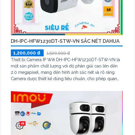
DH-IPC-HFW1230DT-STW-VN SẮC NÉT DAHUA
1,200,000 ₫
1,500,000 ₫
Thiết bị Camera IP Wifi DH-IPC-HFW1230DT-STW-VN là
một sản phẩm chất lượng với độ phân giải cao lên đến
2.0 megapixel, mang đến hình ảnh sắc nét và rõ ràng.
Camera được thiết kế đúng tiêu chuẩn, cho phép quan
sát ban đêm với công nghệ hồng ngoại 30m. Sử dụng
công nghệ IP Wifi giúp truyền tải dữ liệu mạnh mẽ mà
không giảm chất lượng hình ảnh