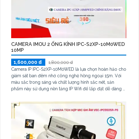
CAMERA IMOU 2 ỐNG KÍNH IPC-S2XP-10M0WED
10MP
1,600,000 ₫
1,800,000 ₫
Camera IP IPC-S2XP-10M0WED là lựa chọn hoàn hảo cho
giám sát ban đêm nhờ công nghệ hồng ngoại 15m. Với
màu sắc trong sáng và chất lượng hình sắc nét, sản
phẩm này sử dụng nền tảng IP Wifi để lắp đặt dễ dàng ở
những không gian rộng. Hỗ trợ nén video H