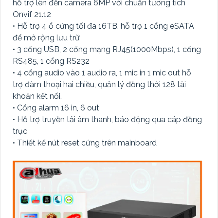
hỗ trợ lên đến camera 6MP với chuẩn tương tích
Onvif 21.12
• Hỗ trợ 4 ổ cứng tối đa 16TB, hỗ trợ 1 cổng eSATA
để mở rộng lưu trữ
• 3 cổng USB, 2 cổng mạng RJ45(1000Mbps), 1 cổng
RS485, 1 cổng RS232
• 4 cổng audio vào 1 audio ra, 1 mic in 1 mic out hỗ
trợ đàm thoại hai chiều, quản lý đồng thời 128 tài
khoản kết nối.
• Cổng alarm 16 in, 6 out
• Hỗ trợ truyền tải âm thanh, báo động qua cáp đồng
trục
• Thiết kế nút reset cứng trên mainboard