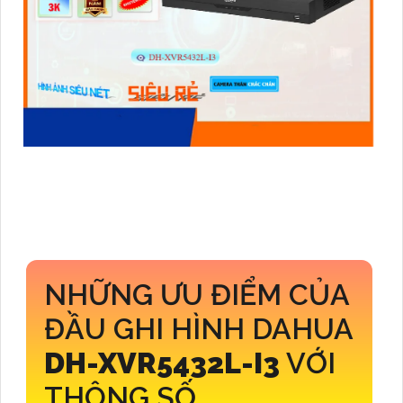
NHỮNG ƯU ĐIỂM CỦA
ĐẦU GHI HÌNH DAHUA
DH-XVR5432L-I3
VỚI
THÔNG SỐ