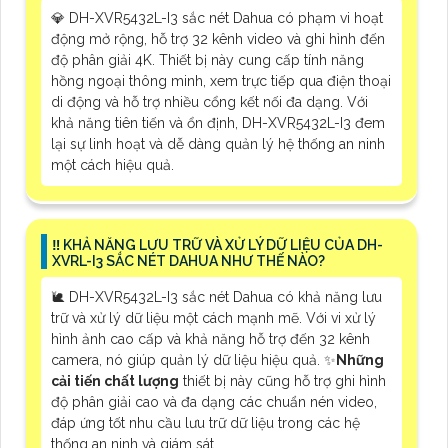
💎 DH-XVR5432L-I3 sắc nét Dahua có phạm vi hoạt
động mở rộng, hỗ trợ 32 kênh video và ghi hình đến
độ phân giải 4K. Thiết bị này cung cấp tính năng
hồng ngoại thông minh, xem trực tiếp qua điện thoại
di động và hỗ trợ nhiều cổng kết nối đa dạng. Với
khả năng tiên tiến và ổn định, DH-XVR5432L-I3 đem
lại sự linh hoạt và dễ dàng quản lý hệ thống an ninh
một cách hiệu quả.
‼️ KHẢ NĂNG LƯU TRỮ VÀ XỬ LÝ DỮ LIỆU CỦA DH-
XVRL-I3 SẮC NÉT DAHUA NHƯ THẾ NÀO?
🐌 DH-XVR5432L-I3 sắc nét Dahua có khả năng lưu
trữ và xử lý dữ liệu một cách mạnh mẽ. Với vi xử lý
hình ảnh cao cấp và khả năng hỗ trợ đến 32 kênh
camera, nó giúp quản lý dữ liệu hiệu quả. ✨
Những
cải tiến chất lượng
thiết bị này cũng hỗ trợ ghi hình
độ phân giải cao và đa dạng các chuẩn nén video,
đáp ứng tốt nhu cầu lưu trữ dữ liệu trong các hệ
thống an ninh và giám sát.