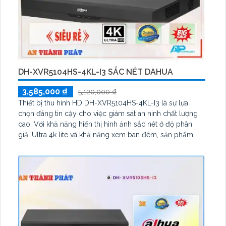
DH-XVR5104HS-4KL-I3 SẮC NÉT DAHUA
3,585,000 ₫
5,120,000 ₫
Thiết bị thu hình HD DH-XVR5104HS-4KL-I3 là sự lựa
chọn đáng tin cậy cho việc giám sát an ninh chất lượng
cao. Với khả năng hiển thị hình ảnh sắc nét ở độ phân
giải Ultra 4k lite và khả năng xem ban đêm, sản phẩm
này mang đến trải nghiệm giám sát tuyệt vời. Ngoài ra,
với 1 HDD tích hợp và công nghệ AHD, CVI, TVI, BCS, độ
tin cậy và bảo mật cao hơn