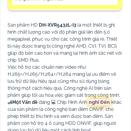
Sản phẩm HD
DH-XVR5432L-I3
là một thiết bị ghi
hình chất lượng cao với độ phân giải lên đến 5.0
megapixel, phục vụ cho các công trình giá rẻ. Thiết
bị này được trang bị công nghệ AHD, CVI, TVI, BCS
giúp độ bền cao hơn và mang lại hình ảnh sắc nét với
chip SMD Plus.
Việc hỗ trợ các chuẩn nén video như
H.265+/H.265/H.264+/H.264 mang lại ưu điểm về
lưu trữ dữ liệu hiệu quả cũng như sử dụng băng
thông một cách hiệu quả. Công nghệ AI trên sản
phẩm giúp tối ưu hóa việc giám sát trong công trình.
🛃
Một Vấn đề
đáng 💻 Chip Hình Ảnh
nghĩ Đến
khác
của sản phẩm là công nghệ ban đêm ONVIF, cho
phép thiết bị thu hình và xem được ban đêm. Sản
phẩm còn hỗ trợ 4 ổ cứng HDD ONVIF, giúp người
dùng lưu trữ dữ liệu một cách linh hoạt.