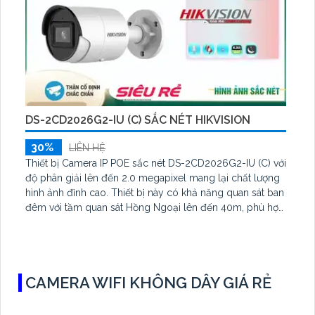
DS-2CD2026G2-IU (C) SẮC NÉT HIKVISION
30%
LIÊN HỆ
Thiết bị Camera IP POE sắc nét DS-2CD2026G2-IU (C) với
độ phân giải lên đến 2.0 megapixel mang lại chất lượng
hình ảnh đỉnh cao. Thiết bị này có khả năng quan sát ban
đêm với tầm quan sát Hồng Ngoại lên đến 40m, phù hợp
cho công trình hoạt động vào ban đêm. Với công nghệ
IP POE, camera không bị giảm chất lượng dù hệ thống có
thêm thiết bị
CAMERA WIFI KHÔNG DÂY GIÁ RẺ