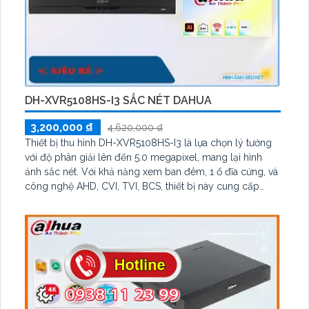
DH-XVR5108HS-I3 SẮC NÉT DAHUA
3,200,000 ₫
4,620,000 ₫
Thiết bị thu hình DH-XVR5108HS-I3 là lựa chọn lý tưởng
với độ phân giải lên đến 5.0 megapixel, mang lại hình
ảnh sắc nét. Với khả năng xem ban đêm, 1 ổ đĩa cứng, và
công nghệ AHD, CVI, TVI, BCS, thiết bị này cung cấp
chất lượng hình ảnh bền bỉ và ổn định. Thêm vào đó, với
khả năng kết nối 4 camera IP, nó phù hợp cho việc giám
sát kho hàng và nhà xưởng