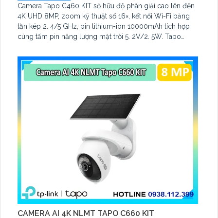
Camera Tapo C460 KIT sở hữu độ phân giải cao lên đến
4K UHD 8MP, zoom kỹ thuật số 16×, kết nối Wi-Fi băng
tần kép 2. 4/5 GHz, pin lithium-ion 10000mAh tích hợp
cùng tấm pin năng lượng mặt trời 5. 2V/2. 5W. Tapo
C460 KIT cũng hỗ trợ quan sát ban đêm màu với cảm
biến Starlight, tầm nhìn lên đến 15 m
CAMERA AI 4K NLMT TAPO C660 KIT