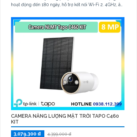
hoạt động đến 180 ngày, hỗ trợ kết nối Wi-Fi 2. 4GHz, âm
thanh hai chiều và lưu trữ qua thẻ microSD tối đa 512GB
CAMERA NĂNG LƯỢNG MẶT TRỜI TAPO C460
KIT
3,079,300 ₫
4,399,000 ₫