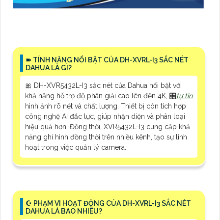
➽ TÍNH NĂNG NỔI BẬT CỦA DH-XVRL-I3 SẮC NÉT
DAHUA LÀ GÌ?
🎀 DH-XVR5432L-I3 sắc nét của Dahua nổi bật với
khả năng hỗ trợ độ phân giải cao lên đến 4K, 🎛
tự tin
hình ảnh rõ nét và chất lượng. Thiết bị còn tích hợp
công nghệ AI đắc lực, giúp nhận diện và phân loại
hiệu quả hơn. Đồng thời, XVR5432L-I3 cung cấp khả
năng ghi hình đồng thời trên nhiều kênh, tạo sự linh
hoạt trong việc quản lý camera.
☪ PHẠM VI HOẠT ĐỘNG CỦA DH-XVRL-I3 SẮC NÉT
DAHUA LÀ BAO NHIÊU?