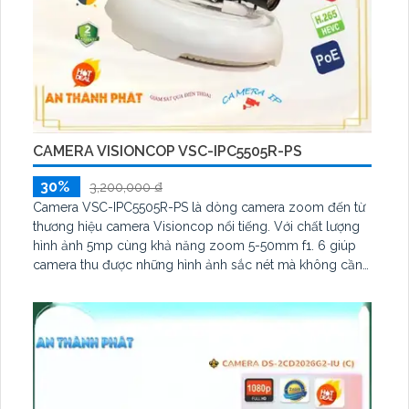
CAMERA VISIONCOP VSC-IPC5505R-PS
30%
3,200,000 ₫
Camera VSC-IPC5505R-PS là dòng camera zoom đến từ
thương hiệu camera Visioncop nổi tiếng. Với chất lượng
hình ảnh 5mp cùng khả năng zoom 5-50mm f1. 6 giúp
camera thu được những hình ảnh sắc nét mà không cần
đặt camera ở quá gần vị trí cần quan sát. Đây chắc chắn
sẽ là một giải pháp giám sát đồng hồ cây xăng, đồng hồ
cân kg, biển số xe, xem mã vận đơn, xem mệnh giá tiền