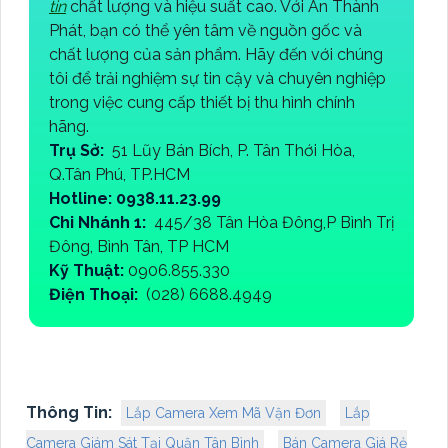
tin
chất lượng và hiệu suất cao. Với An Thành
Phát, bạn có thể yên tâm về nguồn gốc và
chất lượng của sản phẩm. Hãy đến với chúng
tôi để trải nghiệm sự tin cậy và chuyên nghiệp
trong việc cung cấp thiết bị thu hình chính
hãng.
Trụ Sở:
51 Lũy Bán Bích, P. Tân Thới Hòa,
Q.Tân Phú, TP.HCM
Hotline: 0938.11.23.99
Chi Nhánh 1:
445/38 Tân Hòa Đông,P Bình Trị
Đông, Bình Tân, TP HCM
Kỹ Thuật:
0906.855.330
Điện Thoại:
(028) 6688.4949
Thông Tin:
Lắp Camera Xem Mã Vận Đơn
Lắp
Camera Giám Sát Tại Quận Tân Bình
Bán Camera Giá Rẻ