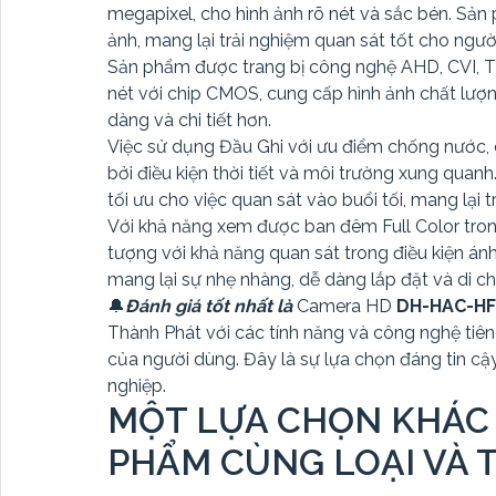
megapixel, cho hình ảnh rõ nét và sắc bén. Sả
ảnh, mang lại trải nghiệm quan sát tốt cho ngườ
Sản phẩm được trang bị công nghệ AHD, CVI, TV
nét với chip CMOS, cung cấp hình ảnh chất lượ
dàng và chi tiết hơn.
Việc sử dụng Đầu Ghi với ưu điểm chống nước,
bởi điều kiện thời tiết và môi trường xung qua
tối ưu cho việc quan sát vào buổi tối, mang lạ
Với khả năng xem được ban đêm Full Color tro
tượng với khả năng quan sát trong điều kiện án
mang lại sự nhẹ nhàng, dễ dàng lắp đặt và di c
🔔
Đánh giá tốt nhất là
Camera HD
DH-HAC-H
Thành Phát với các tính năng và công nghệ tiên 
của người dùng. Đây là sự lựa chọn đáng tin c
nghiệp.
MỘT LỰA CHỌN KHÁC
PHẨM CÙNG LOẠI VÀ 