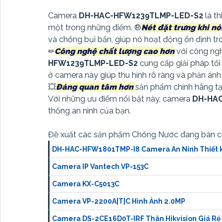
Camera
DH-HAC-HFW1239TLMP-LED-S2
là t
một trong những điểm. ®️
Nét đặt trưng khi n
và chống bụi bẩn, giúp nó hoạt động ổn định tron
✏
Công nghệ chất lượng cao hơn
với công ng
HFW1239TLMP-LED-S2
cung cấp giải pháp tố
ở camera này giúp thu hình rõ ràng và phản ánh
💥
Đáng quan tâm hơn
sản phẩm chính hãng tạ
Với những ưu điểm nổi bật này, camera
DH-HA
thống an ninh của bạn.
Đề xuất các sản phẩm Chống Nước đang bán 
DH-HAC-HFW1801TMP-I8 Camera An Ninh Thiết 
Camera IP Vantech VP-153C
Camera KX-C5013C
Camera VP-2200A|T|C Hình Ảnh 2.0MP
Camera DS-2CE16D0T-IRF Thân Hikvision Giá Rẻ