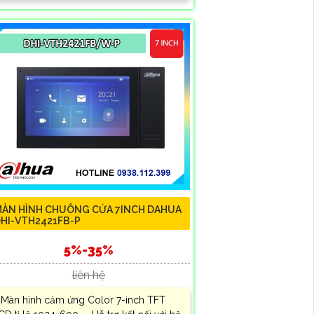
ÀN HÌNH CHUÔNG CỬA 7INCH DAHUA
HI-VTH2421FB-P
5%-35%
liên hệ
 Màn hình cảm ứng Color 7-inch TFT