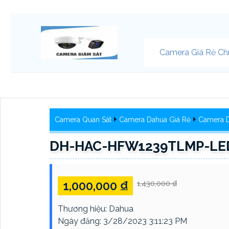
Camera Giá Rẻ Ch
Camera Quan Sát
Camera Dahua Giá Rẻ
Camera D
DH-HAC-HFW1239TLMP-LED-
1,000,000 ₫
1,430,000 ₫
Thương hiệu:
Dahua
Ngày đăng:
3/28/2023 3:11:23 PM