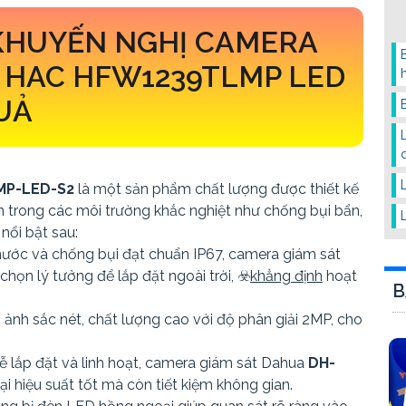
KHUYẾN NGHỊ CAMERA
 HAC HFW1239TLMP LED
UẢ
MP-LED-S2
là một sản phẩm chất lượng được thiết kế
n trong các môi trường khắc nghiệt như chống bụi bẩn,
nổi bật sau:
ước và chống bụi đạt chuẩn IP67, camera giám sát
 chọn lý tưởng để lắp đặt ngoài trời, ☣️
khẳng định
hoạt
B
 ảnh sắc nét, chất lượng cao với độ phân giải 2MP, cho
dễ lắp đặt và linh hoạt, camera giám sát Dahua
DH-
i hiệu suất tốt mà còn tiết kiệm không gian.