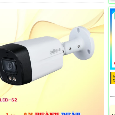
M
D
–