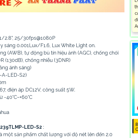
L
t
c
đ
A
 1/2.8”, 25/30fps@1080P
hạy sáng 0.001Lux/F1.6, Lux White Light on.
ng (AWB), tự động bù tín hiệu ảnh (AGC), chống chói
R (130dB), chống nhiễu (3DNR)
bằng ánh sáng)
-A-LED-S2)
40m
67, điện áp DC12V, công suất 5W.
 từ -40°C~+60°C
8
239TLMP-LED-S2
:
C
là một sản phẩm chất lượng với độ nét lên đến 2.0