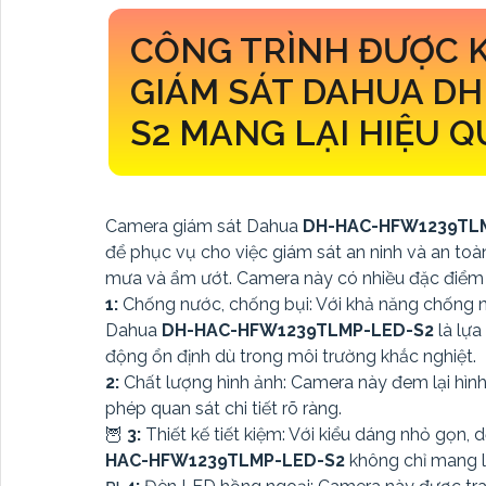
CÔNG TRÌNH ĐƯỢC 
GIÁM SÁT DAHUA DH
S2 MANG LẠI HIỆU Q
Camera giám sát Dahua
DH-HAC-HFW1239TL
để phục vụ cho việc giám sát an ninh và an toà
mưa và ẩm ướt. Camera này có nhiều đặc điểm 
1:
Chống nước, chống bụi: Với khả năng chống n
Dahua
DH-HAC-HFW1239TLMP-LED-S2
là lựa
động ổn định dù trong môi trường khắc nghiệt.
2:
Chất lượng hình ảnh: Camera này đem lại hình
phép quan sát chi tiết rõ ràng.
🦉
3:
Thiết kế tiết kiệm: Với kiểu dáng nhỏ gọn, 
HAC-HFW1239TLMP-LED-S2
không chỉ mang lạ