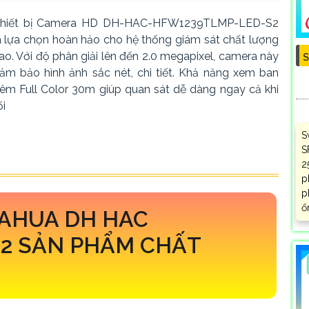
hiết bị Camera HD DH-HAC-HFW1239TLMP-LED-S2
à lựa chọn hoàn hảo cho hệ thống giám sát chất lượng
ao. Với độ phân giải lên đến 2.0 megapixel, camera này
S
ảm bảo hình ảnh sắc nét, chi tiết. Khả năng xem ban
êm Full Color 30m giúp quan sát dễ dàng ngay cả khi
ối
S
S
2
p
p
ổ
DAHUA DH HAC
S2 SẢN PHẨM CHẤT