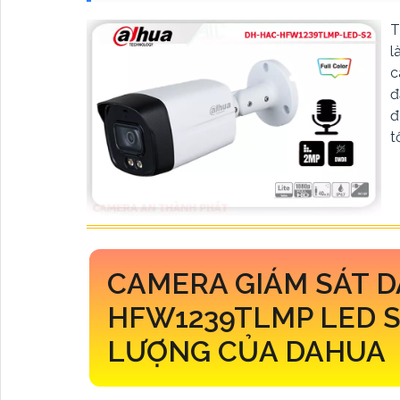
T
l
c
đ
đ
t
CAMERA GIÁM SÁT 
HFW1239TLMP LED 
LƯỢNG CỦA DAHUA