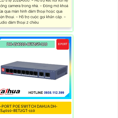
CD tỉ lệ 1024×600. – Hỗ trợ kết nối với hệ
hống camera trong nhà. – Đóng mở khoá
ửa qua màn hình đàm thoại hoặc qua
iện thoại. – Hỗ trợ cuộc gọi khẩn cấp. –
udio đàm thoại 2 chiều
-PORT POE SWITCH DAHUA DH-
S4010-8ET2GT-110