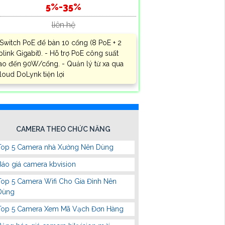
5%-35%
liên hệ
 Switch PoE để bàn 10 cổng (8 PoE + 2
plink Gigabit). - Hỗ trợ PoE công suất
ao đến 90W/cổng. - Quản lý từ xa qua
loud DoLynk tiện lợi
CAMERA THEO CHỨC NĂNG
Top 5 Camera nhà Xưởng Nên Dùng
Báo giá camera kbvision
Top 5 Camera Wifi Cho Gia Đình Nên
Dùng
Top 5 Camera Xem Mã Vạch Đơn Hàng