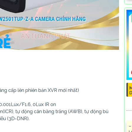
M
nâng cấp lên phiên bản XVR mới nhất)
D
 0.001Lux/F1.6, 0Lux IR on
êm(ICR), tự động cân bằng trắng (AWB), tự động bù
iễu (3D-DNR).
–