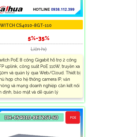
WITCH CS4010-8GT-110
5%-35%
Liên hệ
witch PoE 8 cổng Gigabit hỗ trợ 2 cổng
FP uplink, công suất PoE 110W, truyền xa
50m và quản lý qua Web/Cloud. Thiết bị
hù hợp cho hệ thống camera IP, văn
hòng và mạng doanh nghiệp cần kết nối
n định, bảo mật và dễ quản lý