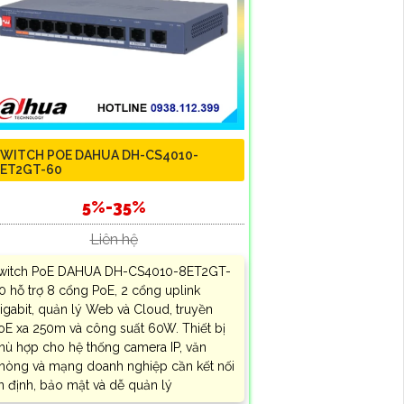
WITCH POE DAHUA DH-CS4010-
ET2GT-60
5%-35%
Liên hệ
witch PoE DAHUA DH-CS4010-8ET2GT-
0 hỗ trợ 8 cổng PoE, 2 cổng uplink
igabit, quản lý Web và Cloud, truyền
oE xa 250m và công suất 60W. Thiết bị
hù hợp cho hệ thống camera IP, văn
hòng và mạng doanh nghiệp cần kết nối
n định, bảo mật và dễ quản lý