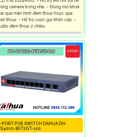
CD tỉ lệ 1024×600. – Hỗ trợ kết nối với hệ
hống camera trong nhà. – Đóng mở khoá
ửa qua màn hình đàm thoại hoặc qua
iện thoại. – Hỗ trợ cuộc gọi khẩn cấp. –
udio đàm thoại 2 chiều
-PORT POE SWITCH DAHUA DH-
S4010-8ET2GT-110