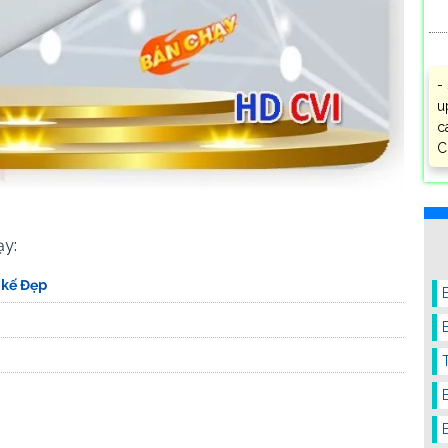
-
u
c
C
ạy:
 kế Đẹp