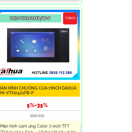
ÀN HÌNH CHUÔNG CỬA 7INCH DAHUA
HI-VTH2421FB-P
5%-35%
liên hệ
 Màn hình cảm ứng Color 7-inch TFT