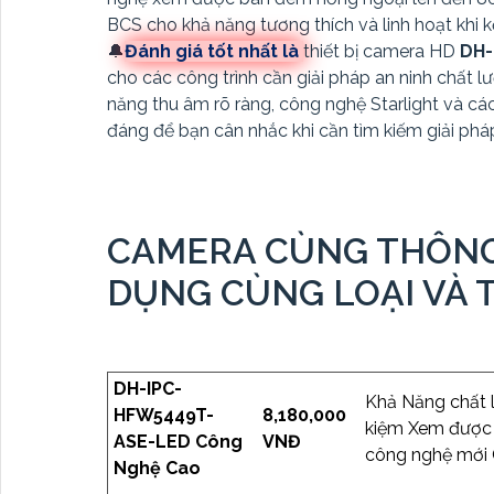
BCS cho khả năng tương thích và linh hoạt khi k
🔔
Đánh giá tốt nhất là
thiết bị camera HD
DH-
cho các công trình cần giải pháp an ninh chất lư
năng thu âm rõ ràng, công nghệ Starlight và cá
đáng để bạn cân nhắc khi cần tìm kiếm giải pháp
CAMERA CÙNG THÔNG
DỤNG CÙNG LOẠI VÀ 
DH-IPC-
Khả Năng chất l
HFW5449T-
8,180,000
kiệm Xem được
ASE-LED Công
VNĐ
công nghệ mới 
Nghệ Cao