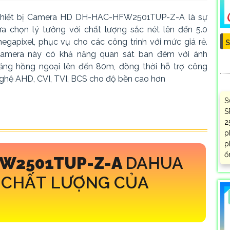
hiết bị Camera HD DH-HAC-HFW2501TUP-Z-A là sự
ựa chọn lý tưởng với chất lượng sắc nét lên đến 5.0
egapixel, phục vụ cho các công trình với mức giá rẻ.
S
amera này có khả năng quan sát ban đêm với ánh
áng hồng ngoại lên đến 80m, đồng thời hỗ trợ công
ghệ AHD, CVI, TVI, BCS cho độ bền cao hơn
S
S
2
p
p
ổ
W2501TUP-Z-A
DAHUA
M CHẤT LƯỢNG CỦA