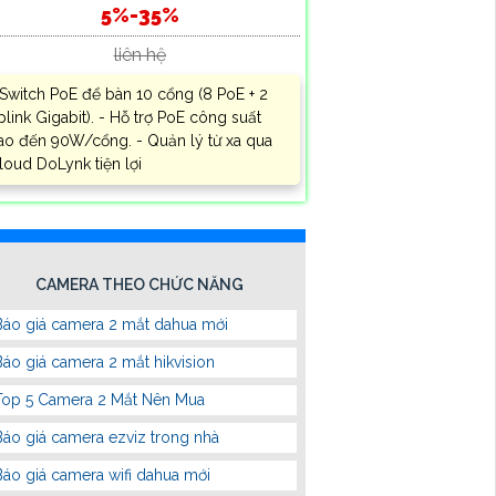
5%-35%
liên hệ
 Switch PoE để bàn 10 cổng (8 PoE + 2
plink Gigabit). - Hỗ trợ PoE công suất
ao đến 90W/cổng. - Quản lý từ xa qua
loud DoLynk tiện lợi
CAMERA THEO CHỨC NĂNG
Báo giá camera 2 mắt dahua mới
Báo giá camera 2 mắt hikvision
Top 5 Camera 2 Mắt Nên Mua
Báo giá camera ezviz trong nhà
Báo giá camera wifi dahua mới