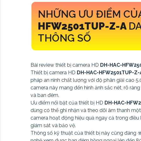
NHỮNG ƯU ĐIỂM CỦ
HFW2501TUP-Z-A
DA
THÔNG SỐ
Bài review thiết bị camera HD
DH-HAC-HFW25
Thiết bị camera HD
DH-HAC-HFW2501TUP-Z
pháp an ninh chất lượng với độ phân giải cao 5.
camera này mang đến hình ảnh sắc nét, rõ ràng
và ban đêm.
Ưu điểm nổi bật của thiết bị HD
DH-HAC-HFW2
dùng có thể ghi nhận và theo dõi âm thanh một 
camera hoạt động hiệu quả ngay cả trong điều k
giám sát và bảo vệ.
Thông số kỹ thuật của thiết bị này cũng đáng ☣
nghệ xem được ban đêm hồng ngoại lên đến 80