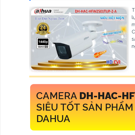
T
l
m
C
s
n
CAMERA
DH-HAC-HF
SIÊU TỐT SẢN PHẨ
DAHUA