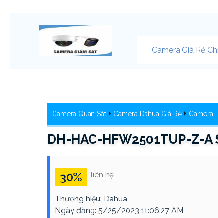
Camera Giá Rẻ Ch
Camera Quan Sát
Camera Dahua Giá Rẻ
Camera D
DH-HAC-HFW2501TUP-Z-A S
30%
liên hệ
Thương hiệu:
Dahua
Ngày đăng:
5/25/2023 11:06:27 AM