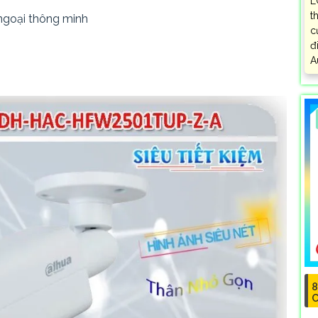
L
t
ngoại thông minh
c
đ
A
8
C