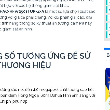
ết hợp với các hệ thống giám sát khác.
HAC-HFW2501TUP-Z-A
là một sự lựa chọn xuất sắc
ợng với giá cả phải chăng. Với độ phân giải cao, khả
c tính năng thông số kỹ thuật ấn tượng, camera này
 giám sát an ninh.
 SỐ TƯƠNG ỨNG ĐỂ SỬ
B
THƯƠNG HIỆU
ượng sắc nét đến 4.0 megapixel chất lượng cao tiết
 ban đêm Hồng Ngoại 60m Dahua Hình ảnh sáng với
Chi phí phù hợp