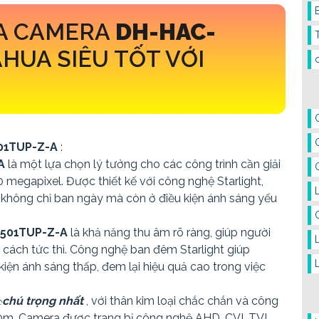
A CAMERA
DH-HAC-
HUA SIÊU TỐT VỚI
01TUP-Z-A
:
-A
là một lựa chọn lý tưởng cho các công trình cần giải
0 megapixel. Được thiết kế với công nghệ Starlight,
 không chỉ ban ngày mà còn ở điều kiện ánh sáng yếu
501TUP-Z-A
là khả năng thu âm rõ ràng, giúp người
cách tức thì. Công nghệ ban đêm Starlight giúp
iện ánh sáng thấp, đem lại hiệu quả cao trong việc
️
chú trọng nhất
, với thân kim loại chắc chắn và công
m. Camera được trang bị công nghệ AHD, CVI, TVI,