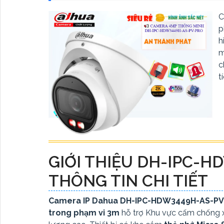
C
p
h
m
c
t
GIỚI THIỆU DH-IPC-H
THÔNG TIN CHI TIẾT
Camera IP Dahua DH-IPC-HDW3449H-AS-PV-
trong phạm vi 3m
hỗ trợ Khu vực cấm chống