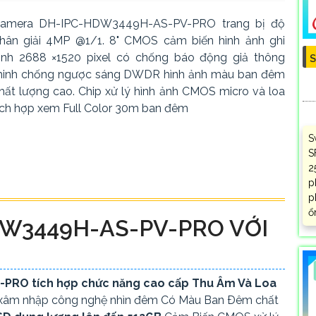
amera DH-IPC-HDW3449H-AS-PV-PRO trang bị độ
hân giải 4MP @1/1. 8" CMOS cảm biến hình ảnh ghi
ình 2688 ×1520 pixel có chống báo động giả thông
S
inh chống ngược sáng DWDR hình ảnh màu ban đêm
hất lượng cao. Chip xử lý hình ảnh CMOS micro và loa
ích hợp xem Full Color 30m ban đêm
S
S
2
p
p
ổ
DW3449H-AS-PV-PRO VỚI
PRO tích hợp chức năng cao cấp Thu Âm Và Loa
 xâm nhập công nghệ nhìn đêm Có Màu Ban Ðêm chất