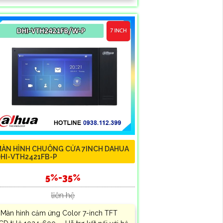
ÀN HÌNH CHUÔNG CỬA 7INCH DAHUA
HI-VTH2421FB-P
5%-35%
liên hệ
 Màn hình cảm ứng Color 7-inch TFT