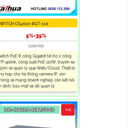
WITCH CS4010-8GT-110
5%-35%
Liên hệ
witch PoE 8 cổng Gigabit hỗ trợ 2 cổng
FP uplink, công suất PoE 110W, truyền xa
50m và quản lý qua Web/Cloud. Thiết bị
hù hợp cho hệ thống camera IP, văn
hòng và mạng doanh nghiệp cần kết nối
n định, bảo mật và dễ quản lý