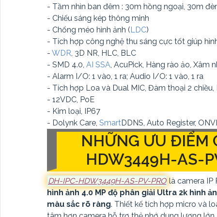
- Tầm nhìn ban đêm : 30m hồng ngoại, 30m đèn
- Chiếu sáng kép thông minh
- Chống méo hình ảnh (
LDC
)
- Tích hợp công nghệ thu sáng cực tốt giúp h
-
WDR
, 3D NR, HLC, BLC
- SMD 4.0,
AI SSA
, AcuPick, Hàng rào ảo, Xâm 
- Alarm I/O: 1 vào, 1 ra; Audio I/O: 1 vào, 1 ra
- Tích hợp Loa và Dual MIC, Đàm thoại 2 chiều,
- 12VDC, PoE
- Kim loại, IP67
- Dolynk Care,
Smart
DDNS, Auto Register, ONVIF,
NHỮNG ƯU ĐIỂM 
HDW3449H-AS-P
DH-IPC-HDW3449H-AS-PV-PRO
là camera IP 
hình ảnh 4.0 MP độ phân giải Ultra 2k hình ả
màu sắc rõ ràng
. Thiết kế tích hợp micro và 
tâm hơn camera hỗ trợ thẻ nhớ dung lượng lớn.