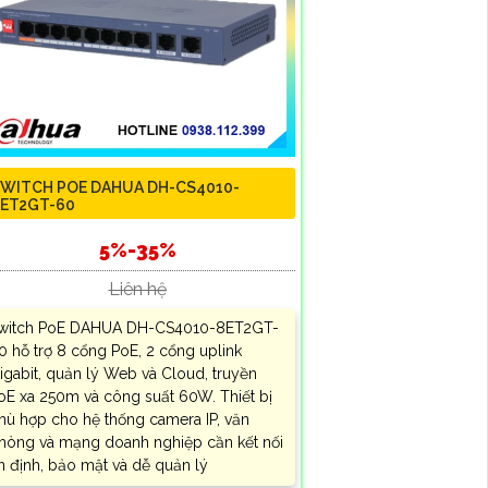
WITCH POE DAHUA DH-CS4010-
ET2GT-60
5%-35%
Liên hệ
witch PoE DAHUA DH-CS4010-8ET2GT-
0 hỗ trợ 8 cổng PoE, 2 cổng uplink
igabit, quản lý Web và Cloud, truyền
oE xa 250m và công suất 60W. Thiết bị
hù hợp cho hệ thống camera IP, văn
hòng và mạng doanh nghiệp cần kết nối
n định, bảo mật và dễ quản lý