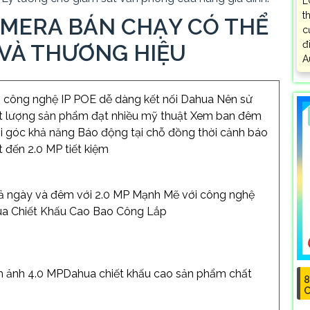
L
t
MERA BÁN CHẠY CÓ THỂ
c
đ
 VÀ THƯƠNG HIỆU
A
 công nghệ IP POE dễ dàng kết nối Dahua Nên sử
hất lượng sản phẩm đạt nhiều mỹ thuật Xem ban đêm
góc khả năng Báo động tại chỗ đồng thời cảnh báo
t đến 2.0 MP tiết kiệm
ả ngày và đêm với 2.0 MP Mạnh Mẽ với công nghệ
a Chiết Khấu Cao Bao Công Lắp
h ảnh 4.0 MPDahua chiết khấu cao sản phẩm chất
8
C