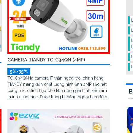
CAMERA TIANDY TC-C34QN (4MP)
5%-35%
TC-C34QN là camera IP thân ngoài trời chính hãng
TIANDY mang đến chất lượng hình ảnh 4MP sắc nét
B
cùng micro tích hợp cho khả năng ghi hình kèm âm
thanh chân thực. Được trang bị hồng ngoại ban đêm
g
lên đến 30m, chuẩn kháng nước bụi IP67 và hỗ trợ
POE tiện lợi, camera vận hành ổn định trong mọi điều
kiện thời tiết.