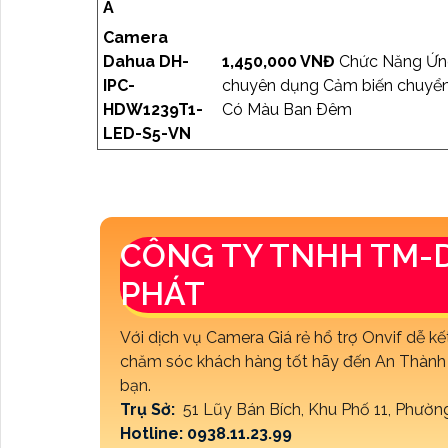
A
Camera
Dahua DH-
1,450,000 VNĐ
Chức Năng Ứng
IPC-
chuyên dụng Cảm biến chuyển
HDW1239T1-
Có Màu Ban Ðêm
LED-S5-VN
CÔNG TY TNHH TM-
PHÁT
Với dịch vụ Camera Giá rẻ hổ trợ Onvif d
chăm sóc khách hàng tốt hãy đến An Thành P
bạn.
Trụ Sở:
51 Lũy Bán Bích, Khu Phố 11, Phườ
Hotline: 0938.11.23.99