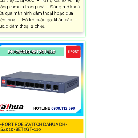
CD tỉ lệ 1024×600. – Hỗ trợ kết nối với hệ
hống camera trong nhà. – Đóng mở khoá
ửa qua màn hình đàm thoại hoặc qua
iện thoại. – Hỗ trợ cuộc gọi khẩn cấp. –
udio đàm thoại 2 chiều
-PORT POE SWITCH DAHUA DH-
S4010-8ET2GT-110