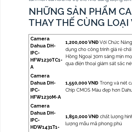
NHỮNG SẢN PHẨM CA
THAY THẾ CÙNG LOẠI
Camera
1,200,000 VNĐ
Với Chức Năng
Dahua DH-
dụng cho công trình giá rẻ c
IPC-
Hồng Ngoại 30m sáng mịn mọi 
HFW1230TC1-
qua điện thoại giám sát sắc né
A
Camera
Dahua DH-
1,550,000 VNĐ
Trong và nét c
IPC-
Chip CMOS Màu đẹp hơn Dahu
HFW1230M-A
Camera
Dahua DH-
1,850,000 VNĐ
chất lượng hìn
IPC-
lượng mẫu mã phong phú
HDW1431T1-