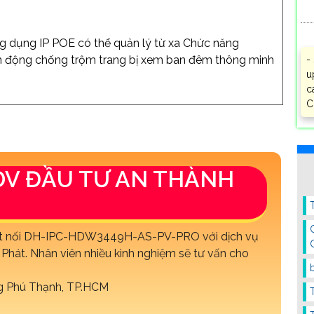
 dụng IP POE có thể quản lý từ xa Chức năng
 động chống trộm trang bị xem ban đêm thông minh
-
u
c
C
DV ĐẦU TƯ AN THÀNH
ễ kết nối DH-IPC-HDW3449H-AS-PV-PRO với dịch vụ
hát. Nhân viên nhiều kinh nghiệm sẽ tư vấn cho
ng Phú Thạnh, TP.HCM