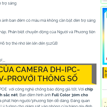
 trợ sáng
ình ảnh ban đêm có màu mà không cần bật đèn trợ sáng
nhập, Phân biệt chuyển động của Người và Phương tiện
 Hỗ trợ thẻ nhớ lên lến đến 512GB
...
CỦA CAMERA DH-IPC-
M
D
V-PROVỚI THÔNG SỐ
POE với công nghệ chống báo động giả tốt. Với
chip
nh sắc nét
. Ban đêm hình ảnh
Full Color 30m cho
loa phát hiện người/phương tiện dễ dàng. Đáng quan
–
 Lý tưởng cho giám sát văn phòng cửa hàng gia đình.