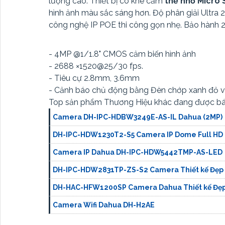
lượng cao. Thiết bị có khe cắm
thẻ nhớ Micro 
hình ảnh màu sắc sáng hơn. Độ phân giải Ultra 
công nghệ IP POE thi công gọn nhẹ. Bảo hành 2
- 4MP @1/1.8" CMOS cảm biến hình ảnh
- 2688 ×1520@25/30 fps.
- Tiêu cự 2.8mm, 3.6mm
- Cảnh báo chủ động bằng Đèn chớp xanh đỏ 
Top sản phẩm Thương Hiệu khác đang được bá
Camera DH-IPC-HDBW3249E-AS-IL Dahua (2MP)
DH-IPC-HDW1230T2-S5 Camera IP Dome Full HD
Camera IP Dahua DH-IPC-HDW5442TMP-AS-LED
DH-IPC-HDW2831TP-ZS-S2 Camera Thiết kế Đẹp
DH-HAC-HFW1200SP Camera Dahua Thiết kế Đẹ
Camera Wifi Dahua DH-H2AE