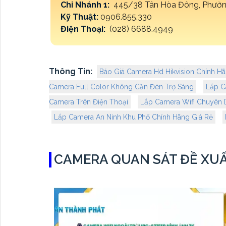
Chi Nhánh 1:
445/38 Tân Hòa Đông, Phường
Kỹ Thuật:
0906.855.330
Điện Thoại:
(028) 6688.4949
Thông Tin:
Báo Giá Camera Hd Hikvision Chính H
Camera Full Color Không Cần Đèn Trợ Sáng
Lắp C
Camera Trên Điện Thoại
Lắp Camera Wifi Chuyên 
Lắp Camera An Ninh Khu Phố Chính Hãng Giá Rẻ
CAMERA QUAN SÁT ĐỀ XU