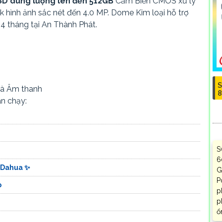
SD dung lượng lên đến 512GB
Cảm Biến CMOS xử lý
2k hình ảnh sắc nét đến 4.0 MP. Dome Kim loại hỗ trợ
4 tháng tại An Thành Phát.
S
và Âm thanh
8
n chạy:
S
6
 Dahua ✨
G
P
p
p
p
ổ