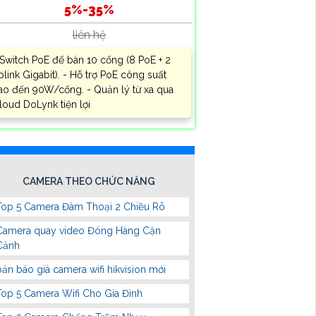
5%-35%
liên hệ
 Switch PoE để bàn 10 cổng (8 PoE + 2
plink Gigabit). - Hỗ trợ PoE công suất
ao đến 90W/cổng. - Quản lý từ xa qua
loud DoLynk tiện lợi
CAMERA THEO CHỨC NĂNG
Top 5 Camera Đàm Thoại 2 Chiều Rõ
Camera quay video Đóng Hàng Cận
Cảnh
bản báo giá camera wifi hikvision mới
Top 5 Camera Wifi Cho Gia Đình