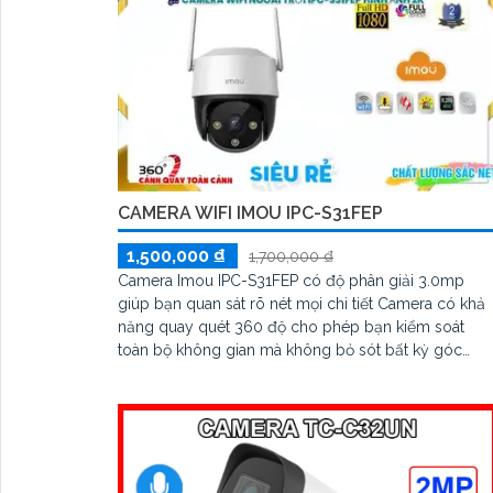
CAMERA WIFI IMOU IPC-S31FEP
1,500,000 ₫
1,700,000 ₫
Camera Imou IPC-S31FEP có độ phân giải 3.0mp
giúp bạn quan sát rõ nét mọi chi tiết Camera có khả
năng quay quét 360 độ cho phép bạn kiểm soát
toàn bộ không gian mà không bỏ sót bất kỳ góc
khuất nào hỗ trợ đàm thoại 2 chiều to rõ và Khả năn
xem được ban đêm Full Color trong khoảng cách
20m giúp quan sát hiệu quả ngay cả khi ánh sáng
yếu vẫn có màu rõ nét như ban ngày