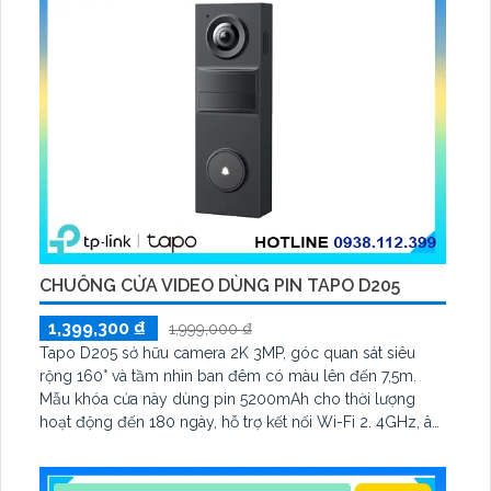
CHUÔNG CỬA VIDEO DÙNG PIN TAPO D205
1,399,300 ₫
1,999,000 ₫
Tapo D205 sở hữu camera 2K 3MP, góc quan sát siêu
rộng 160° và tầm nhìn ban đêm có màu lên đến 7,5m.
Mẫu khóa cửa này dùng pin 5200mAh cho thời lượng
hoạt động đến 180 ngày, hỗ trợ kết nối Wi-Fi 2. 4GHz, âm
thanh hai chiều và lưu trữ qua thẻ microSD tối đa 512GB