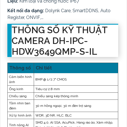
Liệu:
Kim loại và chống nước IP67
Kết nối đa dạng:
Dolynk Care, SmartDDNS, Auto
Register, ONVIF,...
THÔNG SỐ KỸ THUẬT
CAMERA DH-IPC-
HDW3649QMP-S-IL
Thông số
Chi tiết
Cảm biến hình
8MP @ 1/2.7" CMOS
ảnh
Ống kính
Tiêu cự 2.8 mm
Chiếu sáng
Chiếu sáng kép thông minh
Tầm nhìn ban
30 m hồng ngoại, 30 m đèn trợ sáng
đêm
Xử lý hình ảnh
WDR, 3D NR, HLC, BLC
SMD 4.0, AI SSA, AcuPick, Hàng rào ảo, Xâm nhập,
Tính năng AI