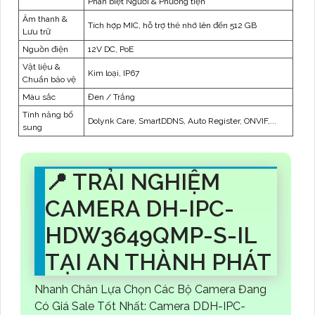
Phân biệt Người & Phương tiện
Âm thanh &
Tích hợp MIC, hỗ trợ thẻ nhớ lên đến 512 GB
Lưu trữ
Nguồn điện
12V DC, PoE
Vật liệu &
Kim loại, IP67
Chuẩn bảo vệ
Màu sắc
Đen / Trắng
Tính năng bổ
Dolynk Care, SmartDDNS, Auto Register, ONVIF,...
sung
📍 TRẢI NGHIỆM
CAMERA DH-IPC-
HDW3649QMP-S-IL
TẠI AN THÀNH PHÁT
Nhanh Chân Lựa Chọn Các Bộ Camera Đang
Có Giá Sale Tốt Nhất: Camera DDH-IPC-