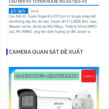
CẦU NỐI VÔ TUYẾN RUIJIE RG-EST310-V2
5%-35%
00 ₫
Cầu Nối Vô Tuyến Ruijie RG-EST310-V2 là giải pháp kết
nối không dây tốc độ cao, chuẩn Wi-Fi 5 (IEEE 802. 11ac,
Wave2) với tốc độ tối đa 867 Mbps. Thiết bị hỗ trợ MIMO
2x2, MU-MIMO, ăng-ten định hướng 10 dBi, phạm vi
truyền lên đến 1 km, đảm bảo kết nối ổn định và mạnh
mẽ.
CAMERA QUAN SÁT ĐỀ XUẤT