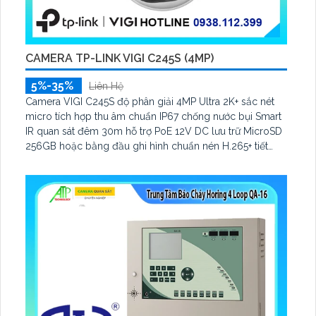
CAMERA TP-LINK VIGI C245S (4MP)
5%-35%
Liên Hệ
Camera VIGI C245S độ phân giải 4MP Ultra 2K+ sắc nét
micro tích hợp thu âm chuẩn IP67 chống nước bụi Smart
IR quan sát đêm 30m hỗ trợ PoE 12V DC lưu trữ MicroSD
256GB hoặc bằng đầu ghi hình chuẩn nén H.265+ tiết
kiệm băng thông quản lý qua VIGI App VIGI Manager
trình duyệt web đảm bảo giám sát hiệu quả bền bỉ.