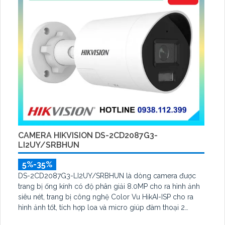
CAMERA HIKVISION DS-2CD2087G3-
LI2UY/SRBHUN
5%-35%
DS-2CD2087G3-LI2UY/SRBHUN là dòng camera được
trang bị ống kính có độ phân giải 8.0MP cho ra hình ảnh
siêu nét, trang bị công nghệ Color Vu HikAI-ISP cho ra
hình ảnh tốt, tích hợp loa và micro giúp đàm thoại 2
chiều, với thuật toán AI cho ra bảo vệ an ninh tốt