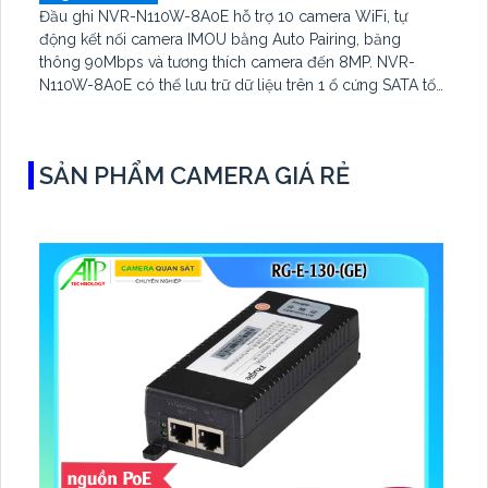
Đầu ghi NVR-N110W-8A0E hỗ trợ 10 camera WiFi, tự
động kết nối camera IMOU bằng Auto Pairing, băng
thông 90Mbps và tương thích camera đến 8MP. NVR-
N110W-8A0E có thể lưu trữ dữ liệu trên 1 ổ cứng SATA tối
đa 16TB, 2 cổng USB và dùng phần mềm Imou Life
SẢN PHẨM CAMERA GIÁ RẺ