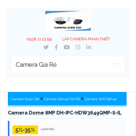
0938 11 23 99
LẮP CAMERA PHAN THIẾT
Camera Giá Rẻ
Camera Quan Sát
Camera Dahua Giá Rẻ
Camera Wifi Dahua
Camera Dome 8MP DH-IPC-HDW3649QMP-S-IL
5%-35%
Liên Hệ