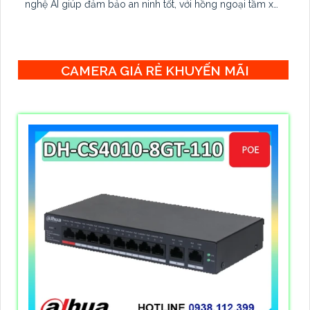
nghệ AI giúp đảm bảo an ninh tốt, với hồng ngoại tầm xa
lên đến 60m, chống nước IP 67
CAMERA GIÁ RẺ KHUYẾN MÃI