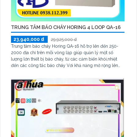
TRUNG TÂM BÁO CHÁY HORING 4 LOOP QA-16
23,940,000 ₫
29,925,000 ₫
Trung tâm báo cháy Horing QA-16 hỗ trợ lên đến 250-
2000 địa chỉ trên mỗi vòng lặp giúp quản lý một số
lượng lớn thiết bị báo cháy, từ các cảm biến khói,nhiệt
đến các công tắc báo cháy Với khả năng mở rộng lên
đến 2000 địa chỉ trên mỗi vòng lặp Horing QA-16 phù
hợp cho các tòa nhà văn phòng,khu công nghiệp,trung
tâm thương mại,bệnh viện, trường học và các cơ sở hạ
tầng công cộng