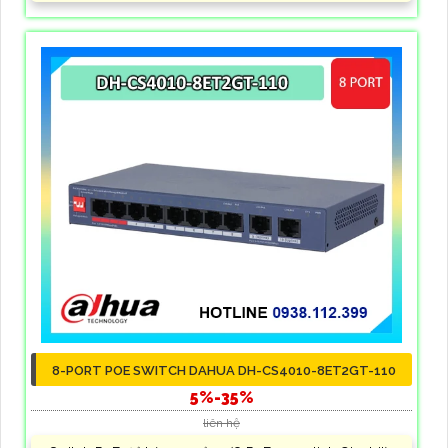
8-PORT POE SWITCH DAHUA DH-CS4010-8ET2GT-110
5%-35%
liên hệ