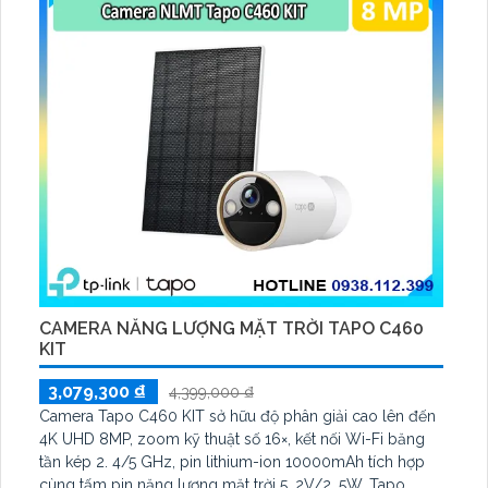
CAMERA NĂNG LƯỢNG MẶT TRỜI TAPO C460
KIT
3,079,300 ₫
4,399,000 ₫
Camera Tapo C460 KIT sở hữu độ phân giải cao lên đến
4K UHD 8MP, zoom kỹ thuật số 16×, kết nối Wi-Fi băng
tần kép 2. 4/5 GHz, pin lithium-ion 10000mAh tích hợp
cùng tấm pin năng lượng mặt trời 5. 2V/2. 5W. Tapo