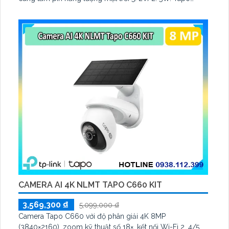
C460 KIT cũng hỗ trợ quan sát ban đêm màu với cảm
biến Starlight, tầm nhìn lên đến 15 m
CAMERA AI 4K NLMT TAPO C660 KIT
3,569,300 ₫
5,099,000 ₫
Camera Tapo C660 với độ phân giải 4K 8MP
(3840×2160), zoom kỹ thuật số 18×, kết nối Wi-Fi 2. 4/5