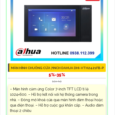
MÀN HÌNH CHUÔNG CỬA 7INCH DAHUA DHI-VTH2421FB-P
5%-35%
liên hệ
– Màn hình cảm ứng Color 7-inch TFT LCD tỉ lệ
1024×600. – Hỗ trợ kết nối với hệ thống camera trong
nhà. – Đóng mở khoá cửa qua màn hình đàm thoại hoặc
qua điện thoại. – Hỗ trợ cuộc gọi khẩn cấp. – Audio đàm
thoại 2 chiều