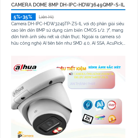
CAMERA DOME 8MP DH-IPC-HDW3649QMP-S-IL
5%-35%
Liên Hệ
Camera DH-IPC-HDW3249TP-ZS-IL với độ phân giải siêu
cao lên đến 8MP sử dụng cảm biến CMOS 1/2. 7", mang
đến hình ảnh siêu nét và chân thực. Ngoài ra camera sở
hữu công nghệ AI tiên tiến như SMD 4.0, AI SSA, AcuPick,
nhận diện người và phương tiện, phát hiện xâm nhập, hỗ
trợ thẻ nhớ 512GB