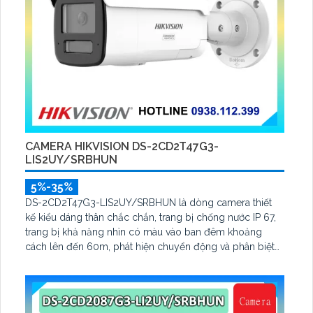
CAMERA HIKVISION DS-2CD2T47G3-
LIS2UY/SRBHUN
5%-35%
DS-2CD2T47G3-LIS2UY/SRBHUN là dòng camera thiết
kế kiểu dáng thân chắc chắn, trang bị chống nước IP 67,
trang bị khả năng nhìn có màu vào ban đêm khoảng
cách lên đến 60m, phát hiện chuyển động và phân biệt
được người và phương tiện, ống kính 4.0MP được trang bị