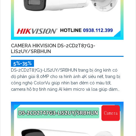
CAMERA HIKVISION DS-2CD2T87G3-
LIS2UY/SRBHUN
5%-35%
DS-2CD2T87G3-LIS2UY/SRBHUN trang bị ống kính có
độ phân giải 8.0MP cho ra hình ảnh 4K siêu nét, trang bị
công nghệ ColorVu giúp nhìn ban đêm có màu tốt,
camera hỗ trợ tính năng AI kèm micro và loa giúp đàm
thoại, hỗ trợ tính năng AcuSearch kèm đầu ghi hình