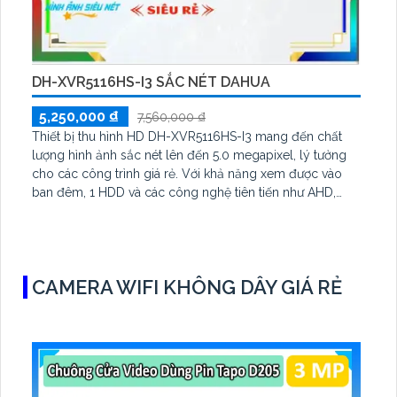
DH-XVR5116HS-I3 SẮC NÉT DAHUA
5,250,000 ₫
7,560,000 ₫
Thiết bị thu hình HD DH-XVR5116HS-I3 mang đến chất
lượng hình ảnh sắc nét lên đến 5.0 megapixel, lý tưởng
cho các công trình giá rẻ. Với khả năng xem được vào
ban đêm, 1 HDD và các công nghệ tiên tiến như AHD,
CVI, TVI, BCS, thiết bị này đáp ứng tốt cho công trình lớn.
Đầu ghi 16 kênh cung cấp ưu điểm vượt trội với Công
Nghệ AI, phù hợp cho nhiều loại công trình
CAMERA WIFI KHÔNG DÂY GIÁ RẺ