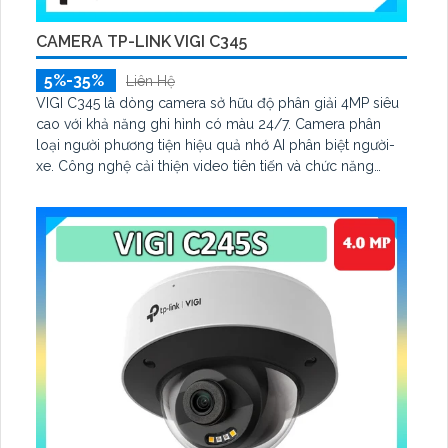
CAMERA TP-LINK VIGI C345
5%-35%
Liên Hệ
VIGI C345 là dòng camera sở hữu độ phân giải 4MP siêu
cao với khả năng ghi hình có màu 24/7. Camera phân
loại người phương tiện hiệu quả nhớ AI phân biệt người-
xe. Công nghệ cải thiện video tiên tiến và chức năng
phòng vệ chủ động với đàm thoại hai chiều mạnh mẽ.
Tiêu chuẩn chống nước IP67 đảm bảo bền bỉ phù hợp
lắp đặt ở nhiều vị trí khác nhau