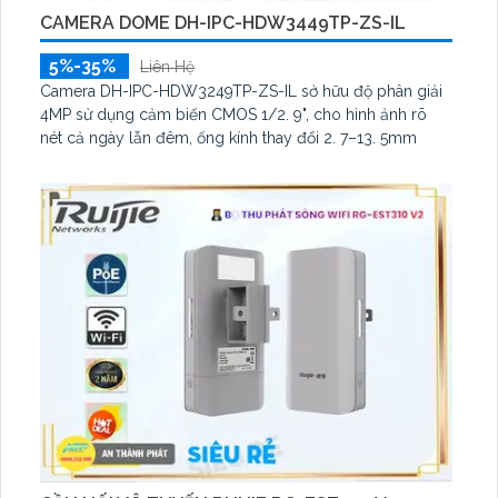
CAMERA DOME DH-IPC-HDW3449TP-ZS-IL
5%-35%
Liên Hệ
Camera DH-IPC-HDW3249TP-ZS-IL sở hữu độ phân giải
4MP sử dụng cảm biến CMOS 1/2. 9", cho hình ảnh rõ
nét cả ngày lẫn đêm, ống kính thay đổi 2. 7–13. 5mm