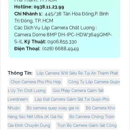
Hotline: 0938.11.23.99
Chi Nhánh 1:
445/38 Tân Hòa Đông,P. Bình
Trị Đông, TP. HCM
Các Dịch Vụ Lắp Camera Chất Lượng :
Camera Dome 8MP DH-IPC-HDW3649QMP-
S-IL
Kỹ Thuật:
0906.855.330
Điện Thoại:
(028) 6688.4949
Thông Tin:
Lắp Camera Wifi Siêu Rẻ Tại An Thành Phát
Chọn Camera Phù Phù Hợp
Công Ty Lắp Camera Quận
1 Uy Tín Chất Lượng
Giải Pháp Camera Giám Sát
Livestream
Lắp Đặt Camera Giám Sát Tại Quận Phú
Nhuận
Bộ camera quay xoay giá rẻ
Bộ Camera Kho
Hàng Sắc Nét Ultra 2K Giá Rẻ
Bộ Camera Chống Trộm
Gia Đình Chuyên Dụng
Trọn Bộ Camera Giám Sát Công