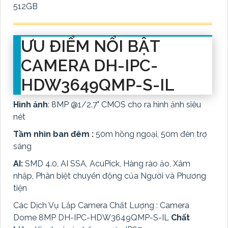
512GB
ƯU ĐIỂM NỔI BẬT
CAMERA DH-IPC-
HDW3649QMP-S-IL
Hình ảnh
: 8MP @1/2.7" CMOS cho ra hình ảnh siêu
nét
Tầm nhìn ban đêm :
50m hồng ngoại, 50m đèn trợ
sáng
AI:
SMD 4.0, AI SSA, AcuPick, Hàng rào ảo, Xâm
nhập, Phân biệt chuyển động của Người và Phương
tiện
Các Dịch Vụ Lắp Camera Chất Lượng : Camera
Dome 8MP DH-IPC-HDW3649QMP-S-IL
Chất