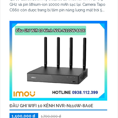
GHz và pin lithium-ion 10000 mAh sạc lại. Camera Tapo
C660 còn được trang bị tấm pin năng lượng mặt trời 5.
2V 2. 5W, tích hợp AI phát hiện người, thú cưng, phương
tiện, lưu trữ thẻ microSD tối đa 512 GB
ĐẦU GHI WIFI 10 KÊNH NVR-N110W-8A0E
1,500,000 ₫
1,700,000 ₫