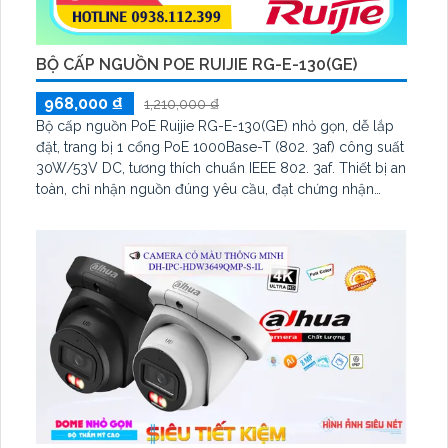
BỘ CẤP NGUỒN POE RUIJIE RG-E-130(GE)
968,000 ₫
1,210,000 ₫
Bộ cấp nguồn PoE Ruijie RG-E-130(GE) nhỏ gọn, dễ lắp
đặt, trang bị 1 cổng PoE 1000Base-T (802. 3af) công suất
30W/53V DC, tương thích chuẩn IEEE 802. 3af. Thiết bị an
toàn, chỉ nhận nguồn đúng yêu cầu, đạt chứng nhận
FCC, EN 55022/24, VCCI, UL/cUL và GS, đảm bảo cung
cấp nguồn ổn định cho các thiết bị Wi-Fi