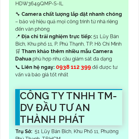
HDW3649QMP-S-IL
🔧
Camera chất lượng lắp đặt nhanh chóng
– bảo vệ hiệu quả mọi công trình từ nhà riêng
đến văn phòng
📍
Địa chỉ trải nghiệm trực tiếp:
51 Lũy Bán
Bích, Khu phố 11, P. Phú Thạnh, TP. Hồ Chí Minh
🛒
Tham khảo thêm nhiều mẫu Camera
Dahua
phù hợp nhu cầu giám sát đa dạng
0938 112 399
📞
Liên hệ ngay:
để được tư
vấn và báo giá tốt nhất
CÔNG TY TNHH TM-
DV ĐẦU TƯ AN
THÀNH PHÁT
Trụ Sở:
51 Lũy Bán Bích, Khu Phố 11, Phường
Phú Thạnh, TP.HCM