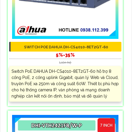
SWITCH POE DAHUA DH-CS4010-8ET2GT-60
5%-35%
Liên hệ
Switch PoE DAHUA DH-CS4010-8ET2GT-60 hỗ trợ 8
cổng PoE, 2 cổng uplink Gigabit, quản lý Web và Cloud,
truyền PoE xa 250m và công suất 60W. Thiết bị phù hợp
cho hệ thống camera IP, văn phòng và mạng doanh
nghiệp cần kết nối ổn định, bảo mật và dễ quản lý