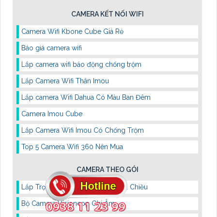
CAMERA KẾT NỐI WIFI
Camera Wifi Kbone Cube Giá Rẻ
Báo giá camera wifi
Lắp camera wifi báo động chống trộm
Lắp Camera Wifi Thân Imou
Lắp camera Wifi Dahua Có Màu Ban Đêm
Camera Imou Cube
Lắp Camera Wifi Imou Có Chống Trộm
Top 5 Camera Wifi 360 Nên Mua
CAMERA THEO GÓI
Lắp Trọn Bộ Camera Đàm Thoại 2 Chiều
Bộ Camera Visioncop Ghi Âm