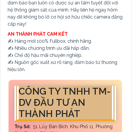
đảm bảo bạn luôn có được sự an tâm tuyệt đối với
hệ thống giám sát của mình. Hãy liên hệ ngay hôm
nay để không bỏ lỡ cơ hội sở hữu chiếc camera đẳng
cấp này!
AN THÀNH PHÁT CAM KẾT
✍️ Hàng mới 100% Fullbox, chính hãng.
✍️ Nhiều chương trình ưu đãi hấp dẫn.
✍️ Chế độ hậu mãi chuyên nghiệp.
✍️ Nguồn gốc xuất xứ rõ ràng, đảm bảo từ thương
hiệu lớn.
CÔNG TY TNHH TM-
DV ĐẦU TƯ AN
THÀNH PHÁT
Trụ Sở:
51 Lũy Bán Bích, Khu Phố 11, Phường