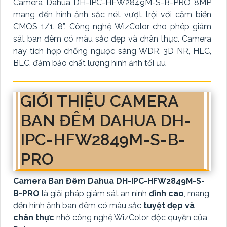
Camera Dahua DH-IPC-HFW2849M-S-B-PRO 8MP
mang đến hình ảnh sắc nét vượt trội với cảm biến
CMOS 1/1. 8”. Công nghệ WizColor cho phép giám
sát ban đêm có màu sắc đẹp và chân thực. Camera
này tích hợp chống ngược sáng WDR, 3D NR, HLC,
BLC, đảm bảo chất lượng hình ảnh tối ưu
GIỚI THIỆU CAMERA
BAN ĐÊM DAHUA DH-
IPC-HFW2849M-S-B-
PRO
Camera Ban Đêm Dahua DH-IPC-HFW2849M-S-
B-PRO
là giải pháp giám sát an ninh
đỉnh cao
, mang
đến hình ảnh ban đêm có màu sắc
tuyệt đẹp và
chân thực
nhờ công nghệ WizColor độc quyền của