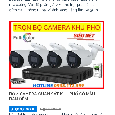
nhà xưởng. Với độ phân giải 2MP, hỗ trợ quan sát ban
đêm bằng hồng ngoại và ánh sáng trắng tầm xa 30m.
Công nghệ chống ngược sáng WDR 120dB, BLC, 3D
DNR cùng chế độ đèn thông minh Smart Hybrid Light
giúp hình ảnh rõ nét
BỘ 4 CAMERA QUAN SÁT KHU PHỐ CÓ MÀU
BAN ĐÊM
5,500,000 ₫
8,900,000 ₫
Lắp đặt trọn bộ camera quan sát khu phố với công nghệ