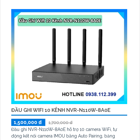
2V 2. 5W, tích hợp AI phát hiện người, thú cưng, phương
tiện, lưu trữ thẻ microSD tối đa 512 GB
ĐẦU GHI WIFI 10 KÊNH NVR-N110W-8A0E
1,500,000 ₫
1,700,000 ₫
Đầu ghi NVR-N110W-8A0E hỗ trợ 10 camera WiFi, tự
động kết nối camera IMOU bằng Auto Pairing, băng