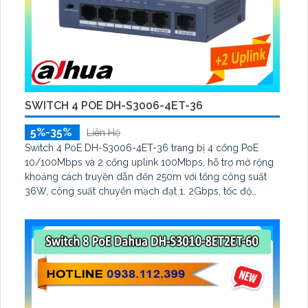
SWITCH 4 POE DH-S3006-4ET-36
5%-35%
Liên Hệ
Switch 4 PoE DH-S3006-4ET-36 trang bị 4 cổng PoE
10/100Mbps và 2 cổng uplink 100Mbps, hỗ trợ mở rộng
khoảng cách truyền dẫn đến 250m với tổng công suất
36W, công suất chuyển mạch đạt 1. 2Gbps, tốc độ
chuyển tiếp gói tin 0. 893Mpps, hỗ trợ chuẩn IEEE802.
3af/at và chống sét 6KV