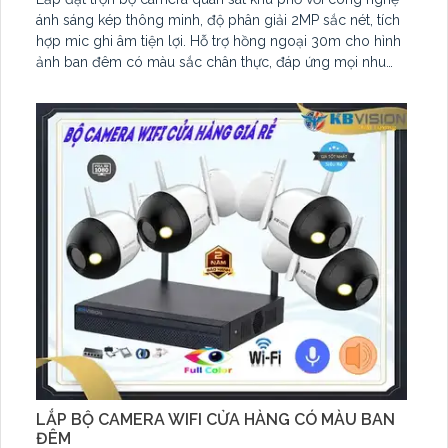
ánh sáng kép thông minh, độ phân giải 2MP sắc nét, tích
hợp mic ghi âm tiện lợi. Hỗ trợ hồng ngoại 30m cho hình
ảnh ban đêm có màu sắc chân thực, đáp ứng mọi nhu
cầu an ninh. Chuẩn chống nước IP67 đảm bảo hoạt động
bền bỉ trong mọi điều kiện thời tiết.
LẮP BỘ CAMERA WIFI CỬA HÀNG CÓ MÀU BAN
ĐÊM