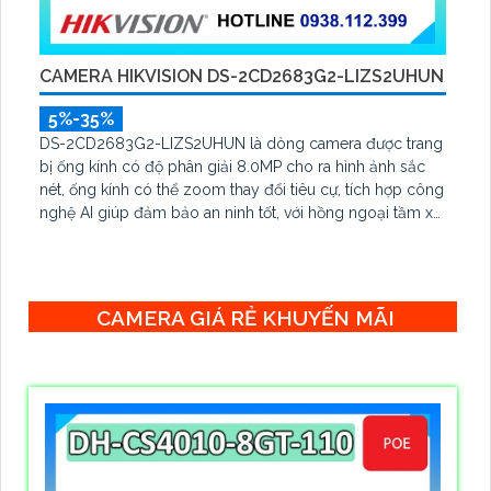
CAMERA HIKVISION DS-2CD2683G2-LIZS2UHUN
5%-35%
DS-2CD2683G2-LIZS2UHUN là dòng camera được trang
bị ống kính có độ phân giải 8.0MP cho ra hình ảnh sắc
nét, ống kính có thể zoom thay đổi tiêu cự, tích hợp công
nghệ AI giúp đảm bảo an ninh tốt, với hồng ngoại tầm xa
lên đến 60m, chống nước IP 67
CAMERA GIÁ RẺ KHUYẾN MÃI