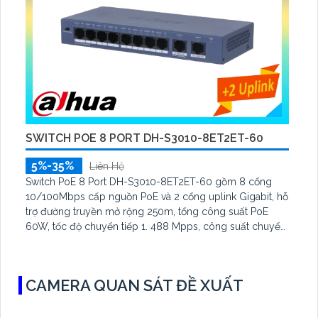
SWITCH POE 8 PORT DH-S3010-8ET2ET-60
5%-35%
Liên Hệ
Switch PoE 8 Port DH-S3010-8ET2ET-60 gồm 8 cổng
10/100Mbps cấp nguồn PoE và 2 cổng uplink Gigabit, hỗ
trợ đường truyền mở rộng 250m, tổng công suất PoE
60W, tốc độ chuyển tiếp 1. 488 Mpps, công suất chuyển
mạch 2 Gbps, chuẩn PoE IEEE802. 3at/af, nguồn cấp
53V.
CAMERA QUAN SÁT ĐỀ XUẤT