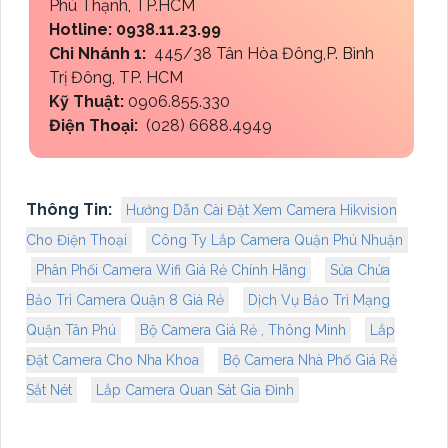
Phú Thạnh, TP.HCM
Hotline: 0938.11.23.99
Chi Nhánh 1:
445/38 Tân Hòa Đông,P. Bình
Trị Đông, TP. HCM
Kỹ Thuật:
0906.855.330
Điện Thoại:
(028) 6688.4949
Thông Tin:
Hướng Dẫn Cài Đặt Xem Camera Hikvision
Cho Điện Thoại
Công Ty Lắp Camera Quận Phú Nhuận
Phân Phối Camera Wifi Giá Rẻ Chính Hãng
Sửa Chửa
Bảo Trì Camera Quận 8 Giá Rẻ
Dịch Vụ Bảo Trì Mạng
Quận Tân Phú
Bộ Camera Giá Rẻ , Thông Minh
Lắp
Đặt Camera Cho Nha Khoa
Bộ Camera Nhà Phố Giá Rẻ
Sắt Nét
Lắp Camera Quan Sát Gia Đình