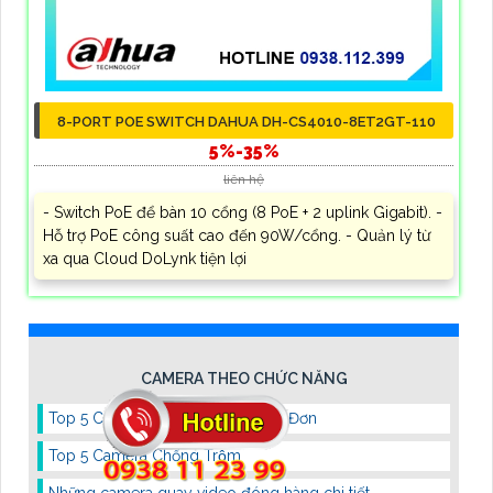
8-PORT POE SWITCH DAHUA DH-CS4010-8ET2GT-110
5%-35%
liên hệ
- Switch PoE để bàn 10 cổng (8 PoE + 2 uplink Gigabit). -
Hỗ trợ PoE công suất cao đến 90W/cổng. - Quản lý từ
xa qua Cloud DoLynk tiện lợi
CAMERA THEO CHỨC NĂNG
Top 5 Camera Xem Mã Vạch Vận Đơn
Top 5 Camera Chống Trộm