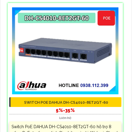
SWITCH POE DAHUA DH-CS4010-8ET2GT-60
5%-35%
Liên hệ
Switch PoE DAHUA DH-CS4010-8ET2GT-60 hỗ trợ 8