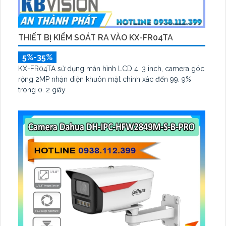
THIẾT BỊ KIỂM SOÁT RA VÀO KX-FR04TA
5%-35%
KX-FR04TA sử dụng màn hình LCD 4. 3 inch, camera góc
rộng 2MP nhận diện khuôn mặt chính xác đến 99. 9%
trong 0. 2 giây