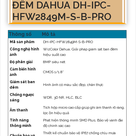
ĐÊM DAHUA DH-IPC-
HFW2849M-S-B-PRO
Thông số
Mô tả
Mã sản phẩm
DH-IPC-HFW2849M-S-B-PRO
Công nghệ hình
WizColor Dahua, Giải pháp giám sát ban đêm
ảnh
hiệu suất cao
Độ phân giải
8MP siêu nét
Cảm biến hình
CMOS 1/1.8”
ảnh
Giám sát ban
Hình ảnh có màu sắc đẹp, chân thực
đêm
Chống ngược
WDR, 3D NR, HLC, BLC
sáng
Tích hợp micro cao cấp giúp ghi âm thanh rõ ràng,
Âm thanh
lọc ồn hiệu quả
Tính năng
Phát hiện thông minh SMD Plus, Bảo vệ vành đai
thông minh
độ chính xác cao
Thiết kế chuẩn bảo vệ IP67 chống chịu mưa
Chuẩn bảo vệ