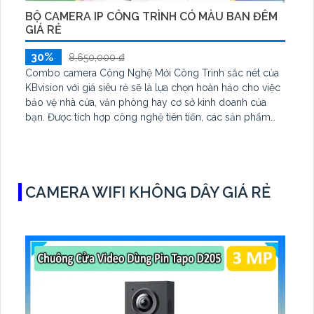
BỘ CAMERA IP CÔNG TRÌNH CÓ MÀU BAN ĐÊM
GIÁ RẺ
30%
8,650,000 ₫
Combo camera Công Nghệ Mới Công Trình sắc nét của
KBvision với giá siêu rẻ sẽ là lựa chọn hoàn hảo cho việc
bảo vệ nhà cửa, văn phòng hay cơ sở kinh doanh của
bạn. Được tích hợp công nghệ tiên tiến, các sản phẩm
của KBvision không chỉ đáp ứng nhu cầu giám sát mà
còn mang đến trải nghiệm độ nét cao và màu sắc trung
thực
CAMERA WIFI KHÔNG DÂY GIÁ RẺ