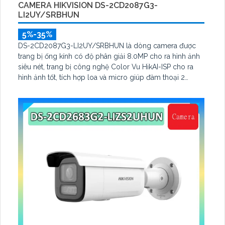
CAMERA HIKVISION DS-2CD2087G3-
LI2UY/SRBHUN
5%-35%
DS-2CD2087G3-LI2UY/SRBHUN là dòng camera được
trang bị ống kính có độ phân giải 8.0MP cho ra hình ảnh
siêu nét, trang bị công nghệ Color Vu HikAI-ISP cho ra
hình ảnh tốt, tích hợp loa và micro giúp đàm thoại 2
chiều, với thuật toán AI cho ra bảo vệ an ninh tốt