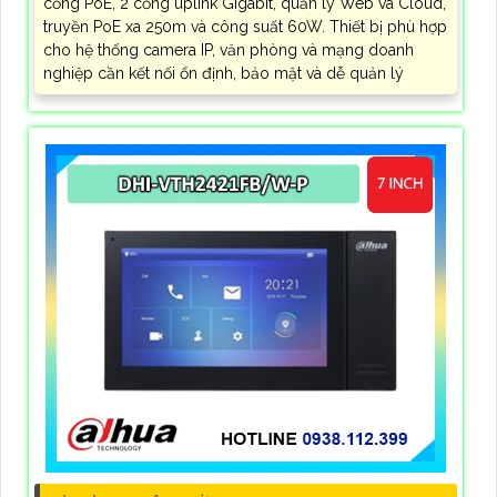
cổng PoE, 2 cổng uplink Gigabit, quản lý Web và Cloud,
truyền PoE xa 250m và công suất 60W. Thiết bị phù hợp
cho hệ thống camera IP, văn phòng và mạng doanh
nghiệp cần kết nối ổn định, bảo mật và dễ quản lý