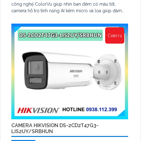
công nghệ ColorVu giúp nhìn ban đêm có màu tốt,
camera hỗ trợ tính năng AI kèm micro và loa giúp đàm
thoại, hỗ trợ tính năng AcuSearch kèm đầu ghi hình
CAMERA HIKVISION DS-2CD2T47G3-
LIS2UY/SRBHUN