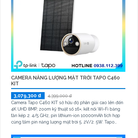
CAMERA NĂNG LƯỢNG MẶT TRỜI TAPO C460
KIT
3,079,300 ₫
4,399,000 ₫
Camera Tapo C460 KIT sở hữu độ phân giải cao lên đến
4K UHD 8MP, zoom kỹ thuật số 16×, kết nối Wi-Fi băng
tần kép 2. 4/5 GHz, pin lithium-ion 10000mAh tích hợp
cùng tấm pin năng lượng mặt trời 5. 2V/2. 5W. Tapo
C460 KIT cũng hỗ trợ quan sát ban đêm màu với cảm
biến Starlight, tầm nhìn lên đến 15 m