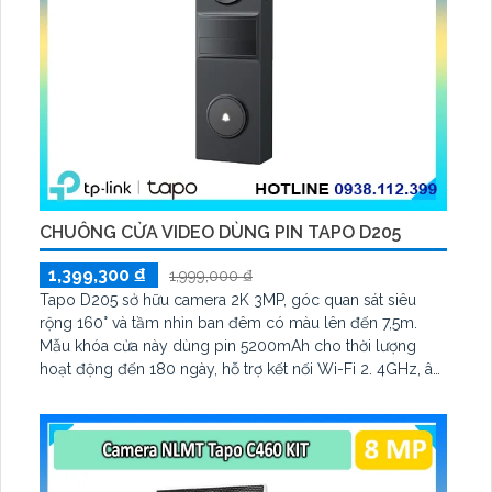
CHUÔNG CỬA VIDEO DÙNG PIN TAPO D205
1,399,300 ₫
1,999,000 ₫
Tapo D205 sở hữu camera 2K 3MP, góc quan sát siêu
rộng 160° và tầm nhìn ban đêm có màu lên đến 7,5m.
Mẫu khóa cửa này dùng pin 5200mAh cho thời lượng
hoạt động đến 180 ngày, hỗ trợ kết nối Wi-Fi 2. 4GHz, âm
thanh hai chiều và lưu trữ qua thẻ microSD tối đa 512GB