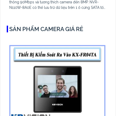
thông 90Mbps và tương thích camera đến 8MP. NVR-
N110W-8A0E có thể lưu trữ dữ liệu trên 1 ổ cứng SATA tối
đa 16TB, 2 cổng USB và dùng phần mềm Imou Life
SẢN PHẨM CAMERA GIÁ RẺ