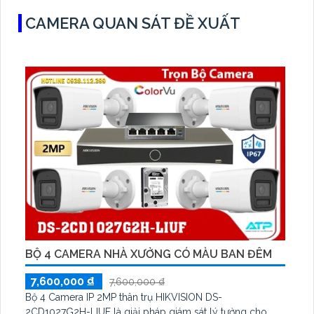
CAMERA QUAN SÁT ĐỀ XUẤT
BỘ 4 CAMERA NHÀ XƯỞNG CÓ MÀU BAN ĐÊM
7,600,000 ₫
7,600,000 ₫
Bộ 4 Camera IP 2MP thân trụ HIKVISION DS-
2CD1027G2H-LIUF là giải pháp giám sát lý tưởng cho