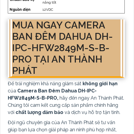
nắng tốt
Nguồn điện
12VDC
MUA NGAY CAMERA
BAN ĐÊM DAHUA DH-
IPC-HFW2849M-S-B-
PRO TẠI AN THÀNH
PHÁT
Để trải nghiệm khả năng giám sát
không giới hạn
của
Camera Ban Đêm Dahua DH-IPC-
HFW2849M-S-B-PRO,
hãy đến ngay An Thành Phát.
Chúng tôi cam kết cung cấp sản phẩm chính hãng
với
chất lượng đảm bảo
và dịch vụ hỗ trợ tận tình.
Đội ngũ chuyên gia của An Thành Phát sẽ tư vấn
giúp bạn lựa chọn giải pháp an ninh phù hợp nhất,