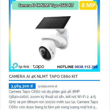
CAMERA AI 4K NLMT TAPO C660 KIT
3,569,300 ₫
5,099,000 ₫
Camera Tapo C660 với độ phân giải 4K 8MP
(3840×2160), zoom kỹ thuật số 18×, kết nối Wi-Fi 2. 4/5
GHz và pin lithium-ion 10000 mAh sạc lại. Camera Tapo
C660 còn được trang bị tấm pin năng lượng mặt trời 5.