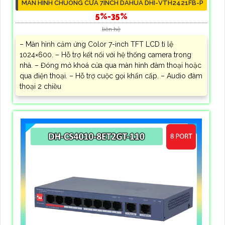
MÀN HÌNH CHUÔNG CỬA 7INCH DAHUA DHI-VTH2421FB-P
5%-35%
liên hệ
– Màn hình cảm ứng Color 7-inch TFT LCD tỉ lệ
1024×600. – Hỗ trợ kết nối với hệ thống camera trong
nhà. – Đóng mở khoá cửa qua màn hình đàm thoại hoặc
qua điện thoại. – Hỗ trợ cuộc gọi khẩn cấp. – Audio đàm
thoại 2 chiều