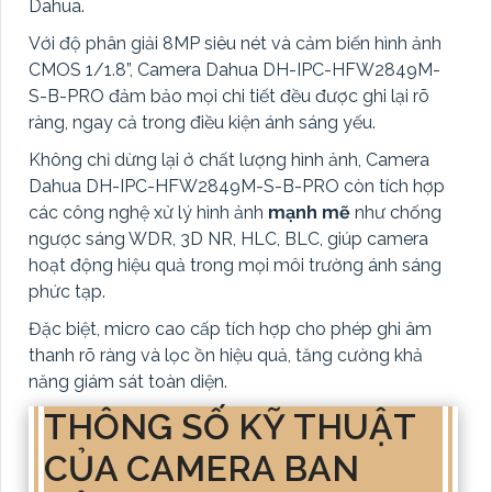
Dahua.
Với độ phân giải 8MP siêu nét và cảm biến hình ảnh
CMOS 1/1.8”, Camera Dahua DH-IPC-HFW2849M-
S-B-PRO đảm bảo mọi chi tiết đều được ghi lại rõ
ràng, ngay cả trong điều kiện ánh sáng yếu.
Không chỉ dừng lại ở chất lượng hình ảnh, Camera
Dahua DH-IPC-HFW2849M-S-B-PRO còn tích hợp
các công nghệ xử lý hình ảnh
mạnh mẽ
như chống
ngược sáng WDR, 3D NR, HLC, BLC, giúp camera
hoạt động hiệu quả trong mọi môi trường ánh sáng
phức tạp.
Đặc biệt, micro cao cấp tích hợp cho phép ghi âm
thanh rõ ràng và lọc ồn hiệu quả, tăng cường khả
năng giám sát toàn diện.
THÔNG SỐ KỸ THUẬT
CỦA CAMERA BAN