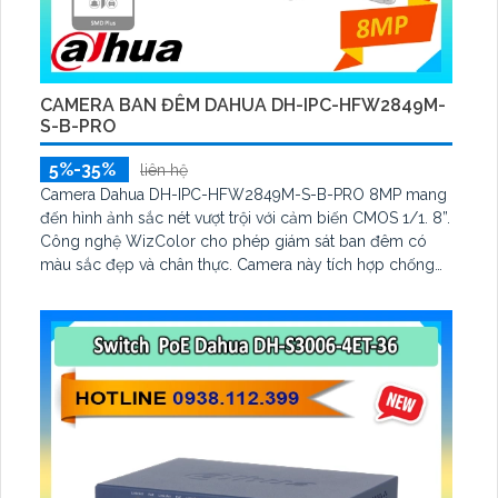
CAMERA BAN ĐÊM DAHUA DH-IPC-HFW2849M-
S-B-PRO
5%-35%
liên hệ
Camera Dahua DH-IPC-HFW2849M-S-B-PRO 8MP mang
đến hình ảnh sắc nét vượt trội với cảm biến CMOS 1/1. 8”.
Công nghệ WizColor cho phép giám sát ban đêm có
màu sắc đẹp và chân thực. Camera này tích hợp chống
ngược sáng WDR, 3D NR, HLC, BLC, đảm bảo chất lượng
hình ảnh tối ưu