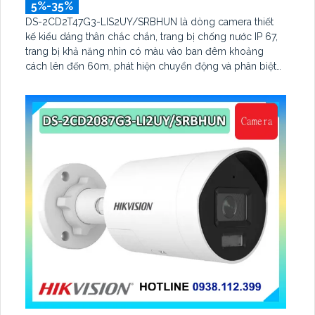
5%-35%
DS-2CD2T47G3-LIS2UY/SRBHUN là dòng camera thiết
kế kiểu dáng thân chắc chắn, trang bị chống nước IP 67,
trang bị khả năng nhìn có màu vào ban đêm khoảng
cách lên đến 60m, phát hiện chuyển động và phân biệt
được người và phương tiện, ống kính 4.0MP được trang bị