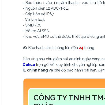
- Báo thức: 1 vào, 1 ra; âm thanh: 1 vào, 1 ra; hỗ
- Nguồn điện 12 VDC/PoE.
- Cấp bảo vệ IP67.
- Vỏ kim loại.
- SMD 4.0.
- Hỗ trợ AI SSA.
- Khu vực SMD có thể được thiết lập ở vùng án
✍️ Bảo hành chính hãng lên đến
24
tháng
Đáp ứng nhu cầu giám sát an ninh ngày càng c
Dahua
trọn gói với quy trình chuyên nghiệp, s
IL chính hãng
và chế độ bảo hành dài hạn, đảm 
CÔNG TY TNHH TM