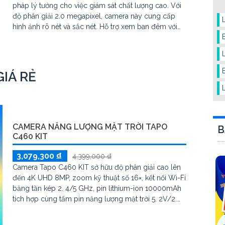
pháp lý tưởng cho việc giám sát chất lượng cao. Với
độ phân giải 2.0 megapixel, camera này cung cấp
hình ảnh rõ nét và sắc nét. Hỗ trợ xem ban đêm với
khoảng cách hồng ngoại lên đến 30m, cho phép
quan sát liên tục 24/7
IÁ RẺ
CAMERA NĂNG LƯỢNG MẶT TRỜI TAPO
B
C460 KIT
3,079,300 ₫
4,399,000 ₫
Camera Tapo C460 KIT sở hữu độ phân giải cao lên
đến 4K UHD 8MP, zoom kỹ thuật số 16×, kết nối Wi-Fi
băng tần kép 2. 4/5 GHz, pin lithium-ion 10000mAh
tích hợp cùng tấm pin năng lượng mặt trời 5. 2V/2.
5W. Tapo C460 KIT cũng hỗ trợ quan sát ban đêm
màu với cảm biến Starlight, tầm nhìn lên đến 15 m