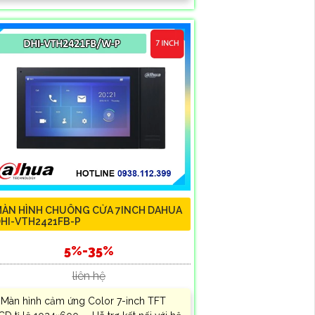
ÀN HÌNH CHUÔNG CỬA 7INCH DAHUA
HI-VTH2421FB-P
5%-35%
liên hệ
 Màn hình cảm ứng Color 7-inch TFT