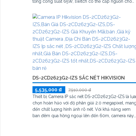
tổng công suất 65W, switch có thể cấp nguồn cho
nhiều thiết bị cùng lúc, đảm bảo hoạt động liên tục
và ổn định. Thiết bị chia mạng phù hợp cho văn
phòng, cửa hàng và các hệ thống giám sát an ninh
DS-2CD2623G2-IZS SẮC NÉT HIKVISION
5,535,000 ₫
7,910,000 ₫
Thiết bị Camera IP sắc nét DS-2CD2623G2-IZS là lựa
chọn hoàn hảo với độ phân giải 2.0 megapixel, man
đến chất lượng hình ảnh rõ nét. Với khả năng xem
ban đêm qua hồng ngoại lên đến 60m, camera này
đảm bảo quan sát 24/7. Được trang bị công nghệ IP
tiên tiến giữ cho chất lượng hình ảnh không bị giảm
sút