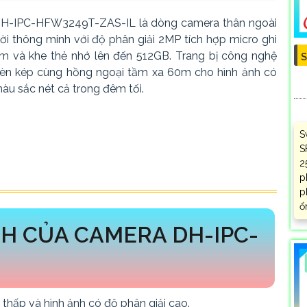
H-IPC-HFW3249T-ZAS-IL là dòng camera thân ngoài
rời thông minh với độ phân giải 2MP tích hợp micro ghi
m và khe thẻ nhớ lên đến 512GB. Trang bị công nghệ
S
èn kép cùng hồng ngoại tầm xa 60m cho hình ảnh có
àu sắc nét cả trong đêm tối.
S
S
2
p
p
ổ
H CỦA CAMERA DH-IPC-
thấp và hình ảnh có độ phân giải cao.