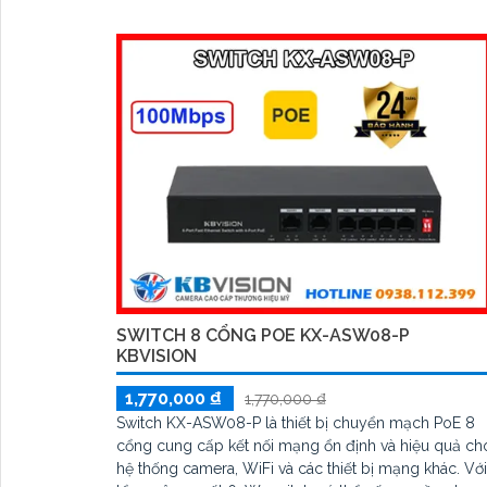
SWITCH 8 CỔNG POE KX-ASW08-P
KBVISION
1,770,000 ₫
1,770,000 ₫
Switch KX-ASW08-P là thiết bị chuyển mạch PoE 8
cổng cung cấp kết nối mạng ổn định và hiệu quả ch
hệ thống camera, WiFi và các thiết bị mạng khác. Với