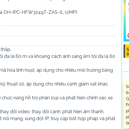
hua DH-IPC-HFW3249T-ZAS-IL (2MP)
 thấp.
S
8
tối đa là 60 m và khoảng cách ánh sáng ấm tối đa là 60
mã hóa linh hoạt, áp dụng cho nhiều môi trường băng
kỹ thuật số, áp dụng cho nhiều cảnh giám sát khác
S
6
 chức năng hỗ trợ phân loại và phát hiện chính xác xe
G
P
p
thay đổi video, thay đổi cảnh, phát hiện âm thanh,
p
ết nối mạng, xung đột IP, truy cập bất hợp pháp và phát
ổ