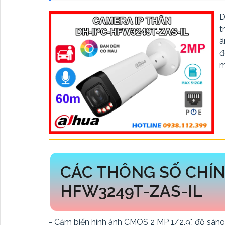
D
t
â
đ
m
CÁC THÔNG SỐ CHÍN
HFW3249T-ZAS-IL
- Cảm biến hình ảnh CMOS 2 MP 1/2.9", độ sáng 