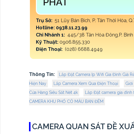
PHÁT
Trụ Sở:
51 Lũy Bán Bích, P. Tân Thới Hòa, 
Hotline: 0938.11.23.99
Chi Nhánh 1:
445/38 Tân Hòa Đông,P. Bình 
Kỹ Thuật:
0906.855.330
Điện Thoại:
(028) 6688.4949
Thông Tin:
Lắp Đặt Camera Ip Wifi Gia Đình Giá R
Hiện Nay
Lắp Camera Xem Qua Điện Thoại
Giới
Cửa Hàng Siêu Sắt Nét 4k
Lắp Đặt camera gia đình f
CAMERA KHU PHỐ CÓ MÀU BAN ĐÊM
CAMERA QUAN SÁT ĐỀ XU