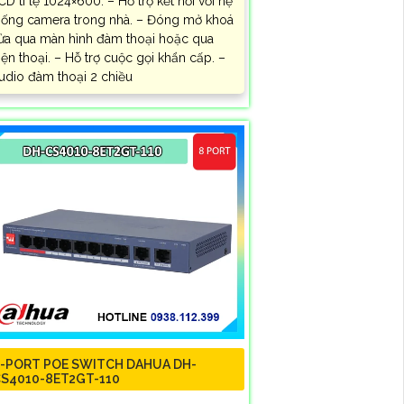
CD tỉ lệ 1024×600. – Hỗ trợ kết nối với hệ
hống camera trong nhà. – Đóng mở khoá
ửa qua màn hình đàm thoại hoặc qua
iện thoại. – Hỗ trợ cuộc gọi khẩn cấp. –
udio đàm thoại 2 chiều
-PORT POE SWITCH DAHUA DH-
S4010-8ET2GT-110