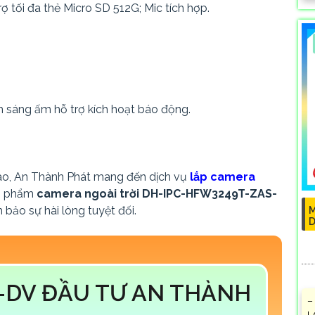
 trợ tối đa thẻ Micro SD 512G; Mic tích hợp.
h sáng ấm hỗ trợ kích hoạt báo động.
ao, An Thành Phát mang đến dịch vụ
lắp camera
ản phẩm
camera ngoài trời DH-IPC-HFW3249T-ZAS-
bảo sự hài lòng tuyệt đối.
M
D
-DV ĐẦU TƯ AN THÀNH
–