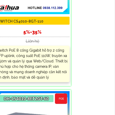
WITCH CS4010-8GT-110
5%-35%
Liên hệ
witch PoE 8 cổng Gigabit hỗ trợ 2 cổng
FP uplink, công suất PoE 110W, truyền xa
50m và quản lý qua Web/Cloud. Thiết bị
hù hợp cho hệ thống camera IP, văn
hòng và mạng doanh nghiệp cần kết nối
n định, bảo mật và dễ quản lý