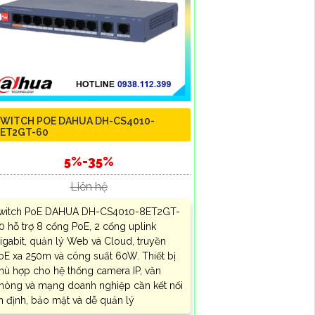
WITCH POE DAHUA DH-CS4010-
ET2GT-60
5%-35%
Liên hệ
witch PoE DAHUA DH-CS4010-8ET2GT-
0 hỗ trợ 8 cổng PoE, 2 cổng uplink
igabit, quản lý Web và Cloud, truyền
oE xa 250m và công suất 60W. Thiết bị
hù hợp cho hệ thống camera IP, văn
hòng và mạng doanh nghiệp cần kết nối
n định, bảo mật và dễ quản lý