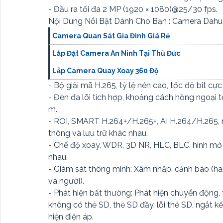
- Đầu ra tối đa 2 MP (1920 × 1080)@25/30 fps.
Nội Dung Nổi Bật Dành Cho Bạn : Camera Da
Camera Quan Sát Gia Đình Giá Rẻ
Lắp Đặt Camera An Ninh Tại Thủ Đức
Lắp Camera Quay Xoay 360 Độ
- Bộ giải mã H.265, tỷ lệ nén cao, tốc độ bit cực
- Đèn đa lõi tích hợp, khoảng cách hồng ngoại 
m.
- ROI, SMART H.264+/H.265+, AI H.264/H.265, 
thông và lưu trữ khác nhau.
- Chế độ xoay, WDR, 3D NR, HLC, BLC, hình mờ 
nhau.
- Giám sát thông minh: Xâm nhập, cảnh báo (hai
và người).
- Phát hiện bất thường: Phát hiện chuyển động, 
không có thẻ SD, thẻ SD đầy, lỗi thẻ SD, ngắt k
hiện điện áp.