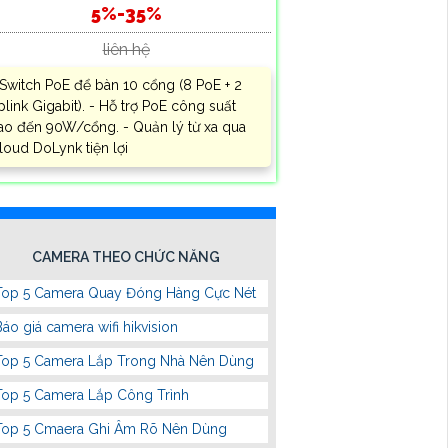
5%-35%
liên hệ
 Switch PoE để bàn 10 cổng (8 PoE + 2
plink Gigabit). - Hỗ trợ PoE công suất
ao đến 90W/cổng. - Quản lý từ xa qua
loud DoLynk tiện lợi
CAMERA THEO CHỨC NĂNG
Top 5 Camera Quay Đóng Hàng Cực Nét
Báo giá camera wifi hikvision
Top 5 Camera Lắp Trong Nhà Nên Dùng
Top 5 Camera Lắp Công Trình
Top 5 Cmaera Ghi Âm Rõ Nên Dùng