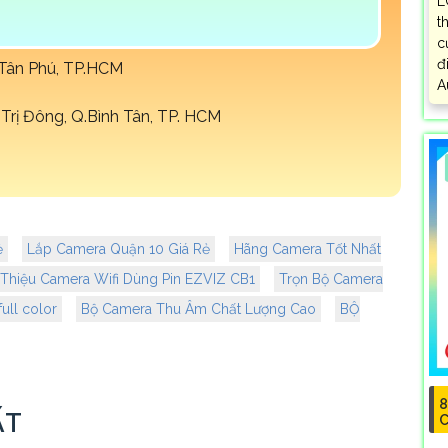
L
t
c
đ
Q.Tân Phú, TP.HCM
A
Trị Đông, Q.Bình Tân, TP. HCM
ẻ
Lắp Camera Quận 10 Giá Rẻ
Hãng Camera Tốt Nhất
 Thiệu Camera Wifi Dùng Pin EZVIZ CB1
Trọn Bộ Camera
ull color
Bộ Camera Thu Âm Chất Lượng Cao
BỘ
8
ẤT
C