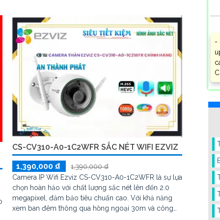
-
u
c
C
CS-CV310-A0-1C2WFR SẮC NÉT WIFI EZVIZ
1,390,000 ₫
1,390,000 ₫
Camera IP Wifi Ezviz CS-CV310-A0-1C2WFR là sự lựa
chọn hoàn hảo với chất lượng sắc nét lên đến 2.0
megapixel, đảm bảo tiêu chuẩn cao. Với khả năng
o
xem ban đêm thông qua hồng ngoại 30m và công
nghệ IP Wifi, camera này không chỉ giữ chất lượng