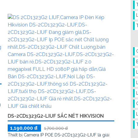
mà còn trang bị Chống Ngược Sáng DWDR để hình
ảnh luôn rõ ràng
g
DS-2CD1323G2-LIUF SẮC NÉT HIKVISION
1,190,000 ₫
1,700,000 ₫
Thiết bị Camera IP POE DS-2CD1323G2-LIUF là giải