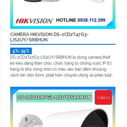
CAMERA HIKVISION DS-2CD2T47G3-
LIS2UY/SRBHUN
5%-35%
DS-2CD2T47G3-LIS2UY/SRBHUN là dòng camera thiết
kế kiểu dáng thân chắc chắn, trang bị chống nước IP 67,
trang bị khả năng nhìn có màu vào ban đêm khoảng
cách lên đến 60m, phát hiện chuyển động và phân biệt
được người và phương tiện, ống kính 4.0MP được trang bị