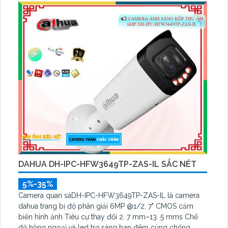
DAHUA DH-IPC-HFW3649TP-ZAS-IL SẮC NÉT
5%-35%
Camera quan sáDH-IPC-HFW3649TP-ZAS-IL là camera
dahua trang bị độ phân giải 6MP @1/2. 7" CMOS cảm
biến hình ảnh Tiêu cự thay đổi 2. 7 mm–13. 5 mms Chế
độ hồng ngoại và led trợ sáng ban đêm cùng chống