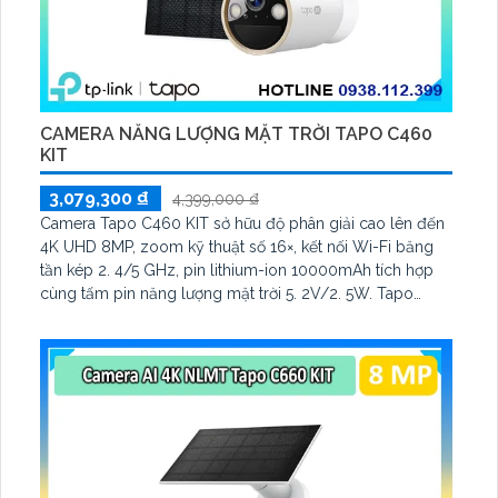
CAMERA NĂNG LƯỢNG MẶT TRỜI TAPO C460
KIT
3,079,300 ₫
4,399,000 ₫
Camera Tapo C460 KIT sở hữu độ phân giải cao lên đến
4K UHD 8MP, zoom kỹ thuật số 16×, kết nối Wi-Fi băng
tần kép 2. 4/5 GHz, pin lithium-ion 10000mAh tích hợp
cùng tấm pin năng lượng mặt trời 5. 2V/2. 5W. Tapo
C460 KIT cũng hỗ trợ quan sát ban đêm màu với cảm
biến Starlight, tầm nhìn lên đến 15 m