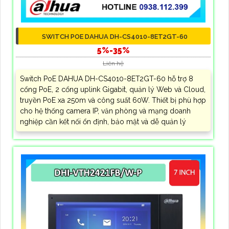
SWITCH POE DAHUA DH-CS4010-8ET2GT-60
5%-35%
Liên hệ
Switch PoE DAHUA DH-CS4010-8ET2GT-60 hỗ trợ 8
cổng PoE, 2 cổng uplink Gigabit, quản lý Web và Cloud,
truyền PoE xa 250m và công suất 60W. Thiết bị phù hợp
cho hệ thống camera IP, văn phòng và mạng doanh
nghiệp cần kết nối ổn định, bảo mật và dễ quản lý