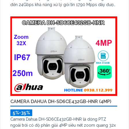
đến 24Gbps khả năng xử lý gói tin 17,90 Mpps đây được
xem là 1 dòng switch có khả năng cực kì vượt trội hiện
nay
CAMERA DAHUA DH-SD6CE432GB-HNR (4MP)
5%-35%
Camera Dahua DH-SD6CE432GB-HNR là dòng PTZ
ngoài trời có độ phân giải 4MP siêu nét zoom quang 32x