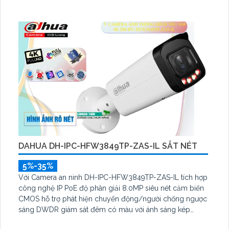
DAHUA DH-IPC-HFW3849TP-ZAS-IL SẮT NÉT
5%-35%
Với Camera an ninh DH-IPC-HFW3849TP-ZAS-IL tích hợp
công nghệ IP PoE độ phân giải 8.0MP siêu nét cảm biến
CMOS hỗ trợ phát hiện chuyển động/người chống ngược
sáng DWDR giám sát đêm có màu với ánh sáng kép
thông minh.