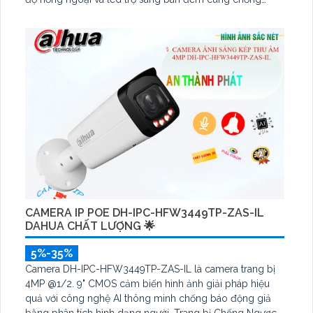
ngược sáng DWDR đẳng cấp hình ảnh rõ nét ở mọi điều
kiện
CAMERA IP POE DH-IPC-HFW3449TP-ZAS-IL
DAHUA CHẤT LƯỢNG 🌟
5%-35%
Camera DH-IPC-HFW3449TP-ZAS-IL là camera trang bị
4MP @1/2. 9" CMOS cảm biến hình ảnh giải pháp hiệu
quả với công nghệ AI thông minh chống báo động giả
bằng phân tích hình dạng người. Trang bị Chống Ngược