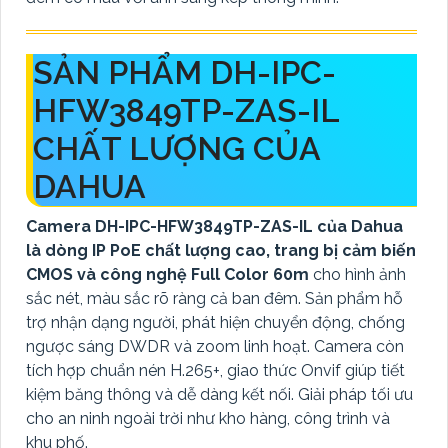
SẢN PHẨM DH-IPC-
HFW3849TP-ZAS-IL
CHẤT LƯỢNG CỦA
DAHUA
Camera DH-IPC-HFW3849TP-ZAS-IL của Dahua
là dòng IP PoE chất lượng cao, trang bị cảm biến
CMOS và công nghệ Full Color 60m
cho hình ảnh
sắc nét, màu sắc rõ ràng cả ban đêm. Sản phẩm hỗ
trợ nhận dạng người, phát hiện chuyển động, chống
ngược sáng DWDR và zoom linh hoạt. Camera còn
tích hợp chuẩn nén H.265+, giao thức Onvif giúp tiết
kiệm băng thông và dễ dàng kết nối. Giải pháp tối ưu
cho an ninh ngoài trời như kho hàng, công trình và
khu phố.