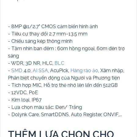
- 8MP @1/2.7" CMOS cảm biến hình ảnh
- Tiêu cự thay đổi 2.7 mm–13.5 mm
- Chiếu sáng kép thông minh
- Tầm nhìn ban đêm : 60m hồng ngoại, 60m đèn trợ
sáng
- WDR, 3D NR, HLC,
BLC
-
SMD
4.0,
AI SSA
, AcuPick,
Hàng rào ảo
, Xâm nhập,
Phân biệt chuyển động của Người và Phương tiện
- Tích hợp MIC, Hỗ trợ thẻ nhớ lên lến đến 512GB
- 12VDC, PoE
- Kim loại, IP67
- Lựa chọn màu sắc: Đen/ Trắng
- Dolynk Care, SmartDDNS, Auto Register, ONVIF,...
THÊM LỰA CHỌN CHO