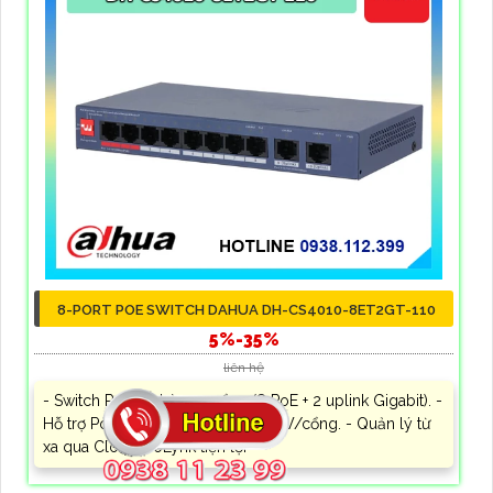
8-PORT POE SWITCH DAHUA DH-CS4010-8ET2GT-110
5%-35%
liên hệ
- Switch PoE để bàn 10 cổng (8 PoE + 2 uplink Gigabit). -
Hỗ trợ PoE công suất cao đến 90W/cổng. - Quản lý từ
xa qua Cloud DoLynk tiện lợi