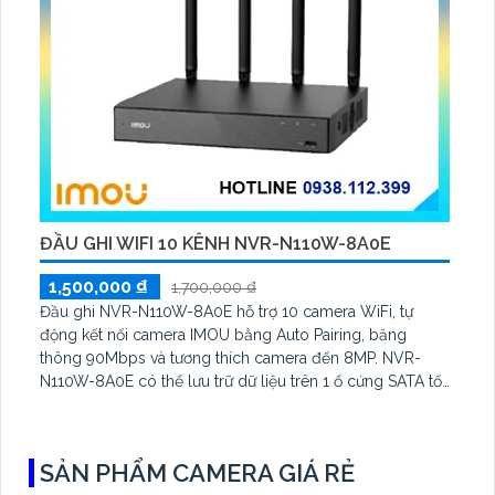
ĐẦU GHI WIFI 10 KÊNH NVR-N110W-8A0E
1,500,000 ₫
1,700,000 ₫
Đầu ghi NVR-N110W-8A0E hỗ trợ 10 camera WiFi, tự
động kết nối camera IMOU bằng Auto Pairing, băng
thông 90Mbps và tương thích camera đến 8MP. NVR-
N110W-8A0E có thể lưu trữ dữ liệu trên 1 ổ cứng SATA tối
đa 16TB, 2 cổng USB và dùng phần mềm Imou Life
SẢN PHẨM CAMERA GIÁ RẺ