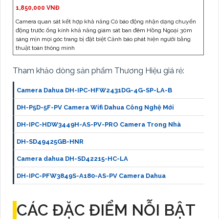
1,850,000 VNĐ
Camera quan sát kết hợp khả năng Có báo động nhận dạng chuyển
động trước ống kính khả năng giám sát ban đêm Hồng Ngoại 30m
sáng mịn mọi góc trang bị đặt biệt Cảnh báo phát hiện người bằng
thuật toán thông minh
Tham khảo dòng sản phẩm Thương Hiệu giá rẻ:
Camera Dahua DH-IPC-HFW2431DG-4G-SP-LA-B
DH-P5D-5F-PV Camera Wifi Dahua Công Nghệ Mới
DH-IPC-HDW3449H-AS-PV-PRO Camera Trong Nhà
DH-SD49425GB-HNR
Camera dahua DH-SD42215-HC-LA
DH-IPC-PFW3849S-A180-AS-PV Camera Dahua
CÁC ĐẶC ĐIỂM NỖI BẬT