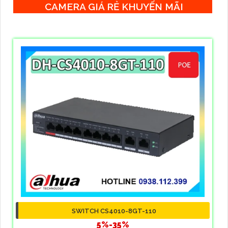
CAMERA GIÁ RẺ KHUYẾN MÃI
SWITCH CS4010-8GT-110
5%-35%