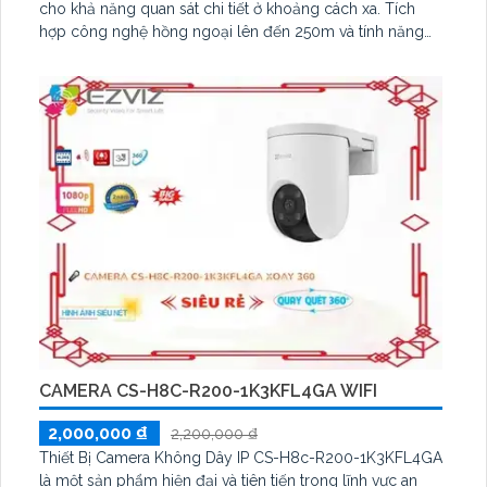
cho khả năng quan sát chi tiết ở khoảng cách xa. Tích
hợp công nghệ hồng ngoại lên đến 250m và tính năng
Auto-tracking thông minh, camera dễ dàng phát hiện và
tự động theo dõi mục tiêu chuyển động.
CAMERA CS-H8C-R200-1K3KFL4GA WIFI
2,000,000 ₫
2,200,000 ₫
Thiết Bị Camera Không Dây IP CS-H8c-R200-1K3KFL4GA
là một sản phẩm hiện đại và tiên tiến trong lĩnh vực an