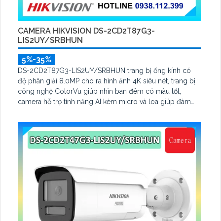
CAMERA HIKVISION DS-2CD2T87G3-
LIS2UY/SRBHUN
5%-35%
DS-2CD2T87G3-LIS2UY/SRBHUN trang bị ống kính có
độ phân giải 8.0MP cho ra hình ảnh 4K siêu nét, trang bị
công nghệ ColorVu giúp nhìn ban đêm có màu tốt,
camera hỗ trợ tính năng AI kèm micro và loa giúp đàm
thoại, hỗ trợ tính năng AcuSearch kèm đầu ghi hình