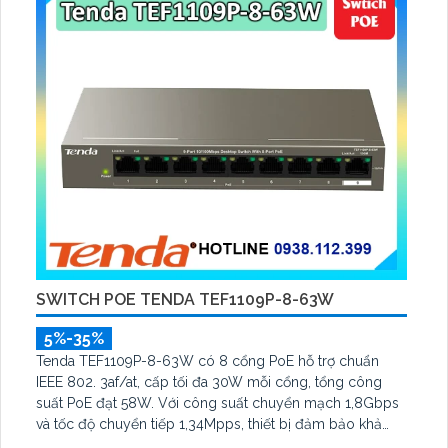
SWITCH POE TENDA TEF1109P-8-63W
5%-35%
Tenda TEF1109P-8-63W có 8 cổng PoE hỗ trợ chuẩn
IEEE 802. 3af/at, cấp tối đa 30W mỗi cổng, tổng công
suất PoE đạt 58W. Với công suất chuyển mạch 1,8Gbps
và tốc độ chuyển tiếp 1,34Mpps, thiết bị đảm bảo khả
năng truyền tải dữ liệu ổn định cho hệ thống giám sát