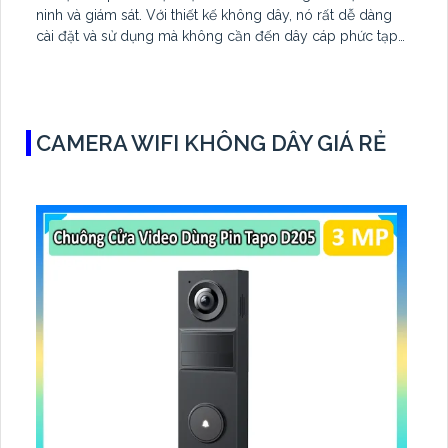
ninh và giám sát. Với thiết kế không dây, nó rất dễ dàng
cài đặt và sử dụng mà không cần đến dây cáp phức tạp.
Camera có độ phân giải cao 1K3KFL4GA, giúp bạn theo
dõi và ghi lại hình ảnh rõ nét
CAMERA WIFI KHÔNG DÂY GIÁ RẺ