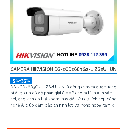
CAMERA HIKVISION DS-2CD2683G2-LIZS2UHUN
5%-35%
DS-2CD2683G2-LIZS2UHUN là dòng camera được trang
bị ống kính có độ phân giải 8.0MP cho ra hình ảnh sắc
nét, ống kính có thể zoom thay đổi tiêu cự, tích hợp công
nghệ AI giúp đảm bảo an ninh tốt, với hồng ngoại tầm xa
lên đến 60m, chống nước IP 67