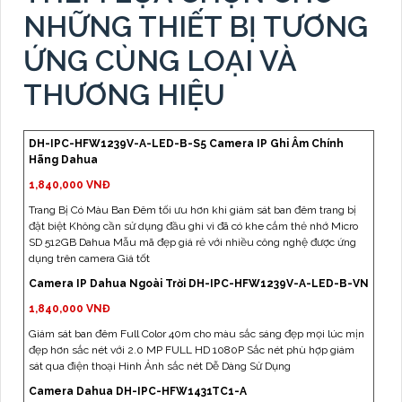
NHỮNG THIẾT BỊ TƯƠNG
ỨNG CÙNG LOẠI VÀ
THƯƠNG HIỆU
DH-IPC-HFW1239V-A-LED-B-S5 Camera IP Ghi Âm Chính
Hãng Dahua
1,840,000 VNĐ
Trang Bị Có Màu Ban Ðêm tối ưu hơn khi giám sát ban đêm trang bị
đặt biệt Không cần sử dụng đầu ghi vì đã có khe cắm thẻ nhớ Micro
SD 512GB Dahua Mẫu mã đẹp giá rẻ với nhiều công nghệ được ứng
dụng trên camera Giá tốt
Camera IP Dahua Ngoài Trời DH-IPC-HFW1239V-A-LED-B-VN
1,840,000 VNĐ
Giám sát ban đêm Full Color 40m cho màu sắc sáng đẹp mọi lúc mịn
đẹp hơn sắc nét với 2.0 MP FULL HD 1080P Sắc nét phù hợp giám
sát qua điện thoại Hình Ảnh sắc nét Dễ Dàng Sử Dụng
Camera Dahua DH-IPC-HFW1431TC1-A