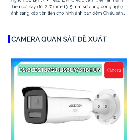
nghê POE 2MP, 4MP @1/2. 9" CMOS cảm biến hình ảnh
Tiêu cự thay đổi 2. 7 mm–13. 5 mm sử dụng công nghệ
ánh sáng kép tiên tiến cho hình ảnh ban đêm Chiếu sáng
kép thông minh- Tầm nhìn ban đêm : 60m
CAMERA QUAN SÁT ĐỀ XUẤT