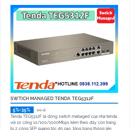
hoặc mạng doanh nghiệp nhỏ.
SWTICH MANAGED TENDA TEG5312F
5%-35%
00 ₫
Tenda TEG5312F là dòng switch mabaged của nhà tenda,
với 10 cổng 10/100/1000Mbps kèm theo đấy còn trang
bị 2 công SFP quang tốc độ cao, tổng băng thông lên