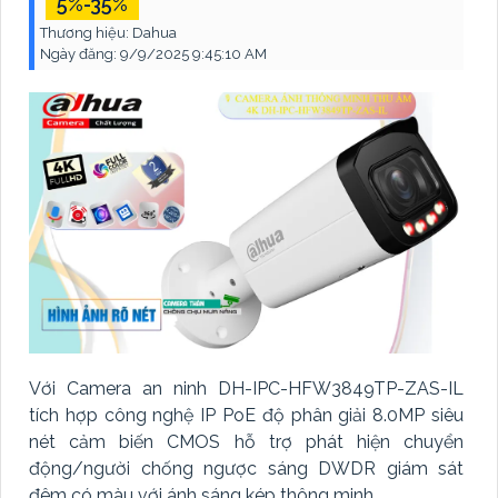
5%-35%
Thương hiệu:
Dahua
Ngày đăng:
9/9/2025 9:45:10 AM
Với Camera an ninh DH-IPC-HFW3849TP-ZAS-IL
tích hợp công nghệ IP PoE độ phân giải 8.0MP siêu
nét cảm biến CMOS hỗ trợ phát hiện chuyển
động/người chống ngược sáng DWDR giám sát
đêm có màu với ánh sáng kép thông minh.