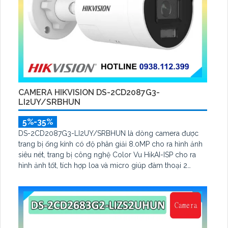
CAMERA HIKVISION DS-2CD2087G3-
LI2UY/SRBHUN
5%-35%
DS-2CD2087G3-LI2UY/SRBHUN là dòng camera được
trang bị ống kính có độ phân giải 8.0MP cho ra hình ảnh
siêu nét, trang bị công nghệ Color Vu HikAI-ISP cho ra
hình ảnh tốt, tích hợp loa và micro giúp đàm thoại 2
chiều, với thuật toán AI cho ra bảo vệ an ninh tốt