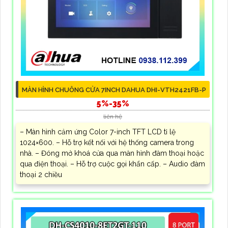
MÀN HÌNH CHUÔNG CỬA 7INCH DAHUA DHI-VTH2421FB-P
5%-35%
liên hệ
– Màn hình cảm ứng Color 7-inch TFT LCD tỉ lệ
1024×600. – Hỗ trợ kết nối với hệ thống camera trong
nhà. – Đóng mở khoá cửa qua màn hình đàm thoại hoặc
qua điện thoại. – Hỗ trợ cuộc gọi khẩn cấp. – Audio đàm
thoại 2 chiều