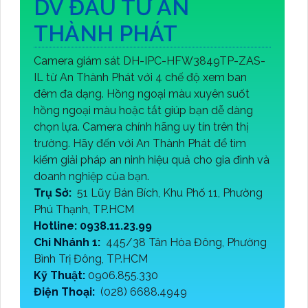
DV ĐẦU TƯ AN
THÀNH PHÁT
Camera giám sát DH-IPC-HFW3849TP-ZAS-
IL từ An Thành Phát với 4 chế độ xem ban
đêm đa dạng. Hồng ngoại màu xuyên suốt
hồng ngoại màu hoặc tắt giúp bạn dễ dàng
chọn lựa. Camera chính hãng uy tín trên thị
trường. Hãy đến với An Thành Phát để tìm
kiếm giải pháp an ninh hiệu quả cho gia đình và
doanh nghiệp của bạn.
Trụ Sở:
51 Lũy Bán Bích, Khu Phố 11, Phường
Phú Thạnh, TP.HCM
Hotline: 0938.11.23.99
Chi Nhánh 1:
445/38 Tân Hòa Đông, Phường
Bình Trị Đông, TP.HCM
Kỹ Thuật:
0906.855.330
Điện Thoại:
(028) 6688.4949