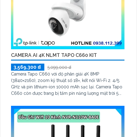
CAMERA AI 4K NLMT TAPO C660 KIT
3,569,300 ₫
5,099,000 ₫
Camera Tapo C660 với độ phân giải 4K 8MP
(3840×2160), zoom kỹ thuật số 18×, kết nối Wi-Fi 2. 4/5
GHz và pin lithium-ion 10000 mAh sạc lại. Camera Tapo
C660 còn được trang bị tấm pin năng lượng mặt trời 5.
2V 2. 5W, tích hợp AI phát hiện người, thú cưng, phương
tiện, lưu trữ thẻ microSD tối đa 512 GB