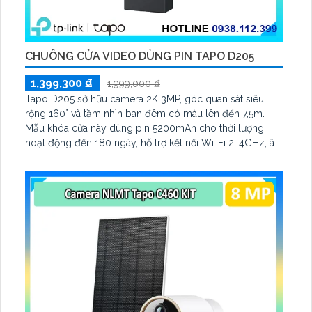
CHUÔNG CỬA VIDEO DÙNG PIN TAPO D205
1,399,300 ₫
1,999,000 ₫
Tapo D205 sở hữu camera 2K 3MP, góc quan sát siêu
rộng 160° và tầm nhìn ban đêm có màu lên đến 7,5m.
Mẫu khóa cửa này dùng pin 5200mAh cho thời lượng
hoạt động đến 180 ngày, hỗ trợ kết nối Wi-Fi 2. 4GHz, âm
thanh hai chiều và lưu trữ qua thẻ microSD tối đa 512GB