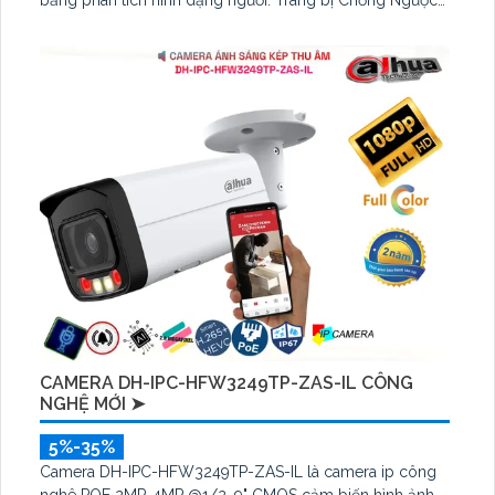
Sáng DWDR camera hình ảnh rõ nét dù ở đâu. Với H
CAMERA DH-IPC-HFW3249TP-ZAS-IL CÔNG
NGHỆ MỚI ➤
5%-35%
Camera DH-IPC-HFW3249TP-ZAS-IL là camera ip công