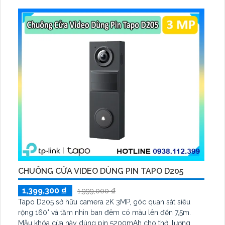
CHUÔNG CỬA VIDEO DÙNG PIN TAPO D205
1,399,300 ₫
1,999,000 ₫
Tapo D205 sở hữu camera 2K 3MP, góc quan sát siêu
rộng 160° và tầm nhìn ban đêm có màu lên đến 7,5m.
Mẫu khóa cửa này dùng pin 5200mAh cho thời lượng