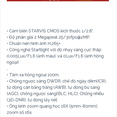
• Cảm biến STARVIS CMOS kích thước 1/2.8".
• Độ phân giải 2 Megapixel 25/30fps@2MP.
• Chuẩn nén hình ảnh H.265+
• Công nghệ Startlight với độ nhạy sáng cực thấp
0.005Lux/F1.6 (ảnh màu), và 0Lux/F1.6 (ảnh hồng
ngoại)
.
• Tầm xa hồng ngoại 100m.
• Chống ngược sáng DWDR, chế độ ngày đêm(ICR),
tự động cân bằng trắng (AWB), tự động bù sáng
(AGC), chống ngược sáng(BLC, HLC), Chống nhiễu
(3D-DNR), tự động lấy nét.
• Ống kính zoom quang học 16X (5mm~80mm),
zoom số 16x.