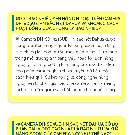
😓 CÓ BAO NHIÊU ĐÈN HỒNG NGOẠI TRÊN CAMERA
DH-SD9UE-HN SẮC NÉT DAHUA VÀ KHOẢNG CÁCH
HOẠT ĐỘNG CỦA CHÚNG LÀ BAO NHIÊU?
💖 Camera DH-SD49216UE-HN sắc nét Dahua được
trang bị 4 đèn hồng ngoại. Khoảng cách hoạt động
của chúng là khoảng 160 mét, giúp quan sát rõ ràng
trong môi trường ánh sáng yếu hoặc tối. Đèn hồng
ngoại giúp tăng cường khả năng quan sát ban đêm,
cho phép camera ghi hình và truyền dữ liệu một
cách hiệu quả. Sự kết hợp giữa công nghệ hồng
ngoại và độ phân giải cao của camera Dahua mang
lại trải nghiệm giám sát chất lượng cho người dùng.
📣 CAMERA DH-SD9UE-HN SẮC NÉT DAHUA CÓ ĐỘ
PHÂN GIẢI VIDEO CAO NHẤT LÀ BAO NHIÊU VÀ KHẢ
NĂNG ZOOM CỦA CAMERA NÀY NHƯ THẾ NÀO?