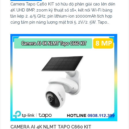
Camera Tapo C460 KIT sở hữu độ phân giải cao lên đến
4K UHD 8MP, zoom kỹ thuật số 16×, kết nối Wi-Fi băng
tần kép 2. 4/5 GHz, pin lithium-ion 10000mAh tích hợp
cùng tấm pin năng lượng mặt trời 5. 2V/2. 5W. Tapo
C460 KIT cũng hỗ trợ quan sát ban đêm màu với cảm
biến Starlight, tầm nhìn lên đến 15 m
CAMERA AI 4K NLMT TAPO C660 KIT