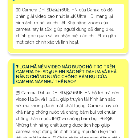
🙆‍♀️ Camera DH-SD49216UE-HN của Dahua có độ
phân giải video cao nhất là 4K Ultra HD, mang lại
hình ảnh rõ nét và chi tiết. Khả năng zoom của
camera này là 16x, giúp người dùng dễ dàng điều
chỉnh góc quan sát và nhận biết các chi tiết xa gần
một cách chính xác và linh hoạt.
❓ LOẠI MÃ NÉN VIDEO NÀO ĐƯỢC HỖ TRỢ TRÊN
CAMERA DH-SD9UE-HN SẮC NÉT DAHUA VÀ KHẢ
NĂNG CHỐNG NƯỚC CHỐNG BÁM BỤI CỦA
CAMERA NÀY NHƯ THẾ NÀO?
🦉 Camera Dahua DH-SD49216UE-HN hỗ trợ mã nén
video H.265 và H.264, giúp truyền tải hình ảnh sắc
nét mà không đánh mất chất lượng. Camera này có
khả năng chống nước và chống bám bụi với chuẩn
chống thấm nước IP67 và chống bám bụi IP6K9K.
Những tính năng chất lượng được tích hợp giúp
camera hoạt động ổn định trong mọi điều kiện thời
tiết và môi trường, ®️
Chắc chắn rằng
hoạt động hiệu