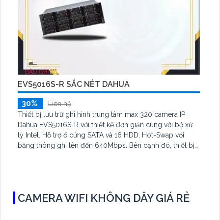
EVS5016S-R SẮC NÉT DAHUA
30%
Liên hệ
Thiết bị lưu trữ ghi hình trung tâm max 320 camera IP
Dahua EVS5016S-R với thiết kế đơn giản cùng với bộ xử
lý Intel. Hỗ trợ ổ cứng SATA và 16 HDD, Hot-Swap với
băng thông ghi lên đến 640Mbps. Bên cạnh đó, thiết bị
có hỗ trợ lưu trữ giao thức iSSI tiêu chuẩn cùng với thiết
kế mô-đun và không có cabin
CAMERA WIFI KHÔNG DÂY GIÁ RẺ