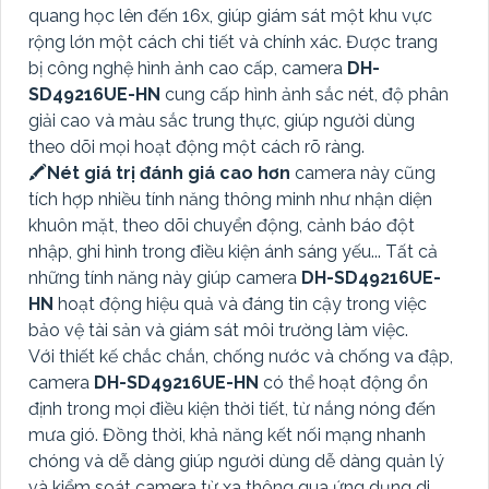
quang học lên đến 16x, giúp giám sát một khu vực
rộng lớn một cách chi tiết và chính xác. Được trang
bị công nghệ hình ảnh cao cấp, camera
DH-
SD49216UE-HN
cung cấp hình ảnh sắc nét, độ phân
giải cao và màu sắc trung thực, giúp người dùng
theo dõi mọi hoạt động một cách rõ ràng.
🖍
Nét giá trị đánh giá cao hơn
camera này cũng
tích hợp nhiều tính năng thông minh như nhận diện
khuôn mặt, theo dõi chuyển động, cảnh báo đột
nhập, ghi hình trong điều kiện ánh sáng yếu... Tất cả
những tính năng này giúp camera
DH-SD49216UE-
HN
hoạt động hiệu quả và đáng tin cậy trong việc
bảo vệ tài sản và giám sát môi trường làm việc.
Với thiết kế chắc chắn, chống nước và chống va đập,
camera
DH-SD49216UE-HN
có thể hoạt động ổn
định trong mọi điều kiện thời tiết, từ nắng nóng đến
mưa gió. Đồng thời, khả năng kết nối mạng nhanh
chóng và dễ dàng giúp người dùng dễ dàng quản lý
và kiểm soát camera từ xa thông qua ứng dụng di