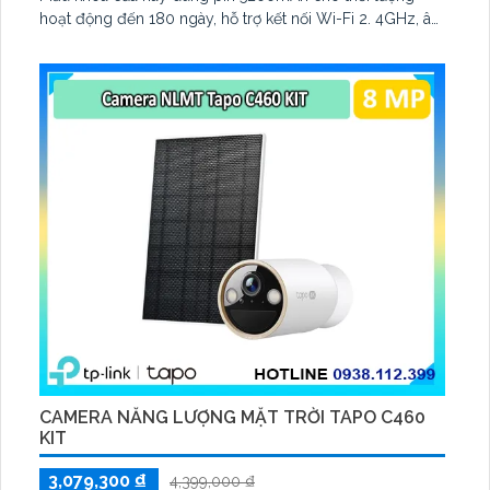
hoạt động đến 180 ngày, hỗ trợ kết nối Wi-Fi 2. 4GHz, âm
thanh hai chiều và lưu trữ qua thẻ microSD tối đa 512GB
CAMERA NĂNG LƯỢNG MẶT TRỜI TAPO C460
KIT
3,079,300 ₫
4,399,000 ₫