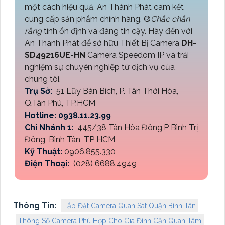
một cách hiệu quả. An Thành Phát cam kết
cung cấp sản phẩm chính hãng, ®️
Chắc chắn
rằng
tính ổn định và đáng tin cậy. Hãy đến với
An Thành Phát để sở hữu Thiết Bị Camera
DH-
SD49216UE-HN
Camera Speedom IP và trải
nghiệm sự chuyên nghiệp từ dịch vụ của
chúng tôi.
Trụ Sở:
51 Lũy Bán Bích, P. Tân Thới Hòa,
Q.Tân Phú, TP.HCM
Hotline: 0938.11.23.99
Chi Nhánh 1:
445/38 Tân Hòa Đông,P Bình Trị
Đông, Bình Tân, TP HCM
Kỹ Thuật:
0906.855.330
Điện Thoại:
(028) 6688.4949
Thông Tin:
Lắp Đăt Camera Quan Sát Quận Bình Tân
Thông Số Camera Phù Hợp Cho Gia Đình Cần Quan Tâm