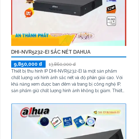
DHI-NVR5232-EI SẮC NÉT DAHUA
9,850,000 ₫
13,860,000 ₫
Thiết bị thu hình IP DHI-NVR5232-EI là một sản phẩm
chất lượng với hình ảnh sắc nét và độ phân giải cao. Với
khả năng xem được ban đêm và trang bị công nghệ IP,
sản phẩm giữ chất lượng hình ảnh không bị giảm. Thiết
kế nhỏ gọn ấn tượng, đầu ghi 32 kênh với công nghệ AI
tiên tiến, phù hợp cho nhiều công trình khác nhau. 2 ổ
cứng HDD giúp lưu trữ dữ liệu một cách linh hoạt