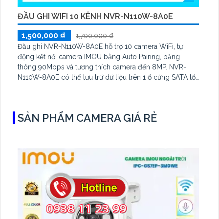
ĐẦU GHI WIFI 10 KÊNH NVR-N110W-8A0E
1,500,000 ₫
1,700,000 ₫
Đầu ghi NVR-N110W-8A0E hỗ trợ 10 camera WiFi, tự
động kết nối camera IMOU bằng Auto Pairing, băng
thông 90Mbps và tương thích camera đến 8MP. NVR-
N110W-8A0E có thể lưu trữ dữ liệu trên 1 ổ cứng SATA tối
đa 16TB, 2 cổng USB và dùng phần mềm Imou Life
SẢN PHẨM CAMERA GIÁ RẺ