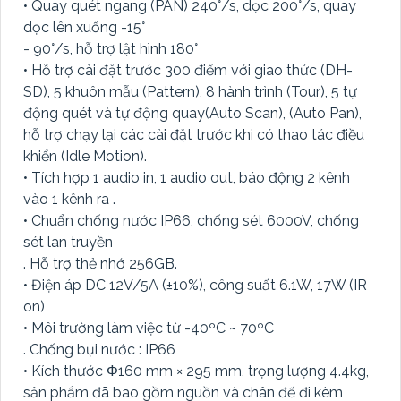
• Quay quét ngang (PAN) 240°/s, dọc 200°/s, quay
dọc lên xuống -15°
- 90°/s, hỗ trợ lật hình 180°
• Hỗ trợ cài đặt trước 300 điểm với giao thức (DH-
SD), 5 khuôn mẫu (Pattern), 8 hành trình (Tour), 5 tự
động quét và tự động quay(Auto Scan), (Auto Pan),
hỗ trợ chạy lại các cài đặt trước khi có thao tác điều
khiển (Idle Motion).
• Tích hợp 1 audio in, 1 audio out, báo động 2 kênh
vào 1 kênh ra .
• Chuẩn chống nước IP66, chống sét 6000V, chống
sét lan truyền
. Hỗ trợ thẻ nhớ 256GB.
• Điện áp DC 12V/5A (±10%), công suất 6.1W, 17W (IR
on)
• Môi trường làm việc từ -40ºC ~ 70ºC
. Chống bụi nước : IP66
• Kích thước Φ160 mm × 295 mm, trọng lượng 4.4kg,
sản phẩm đã bao gồm nguồn và chân đế đi kèm