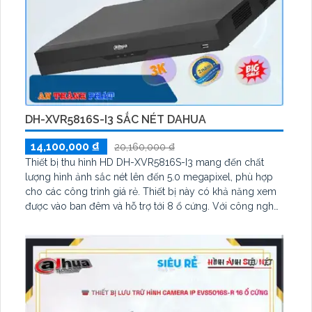
DH-XVR5816S-I3 SẮC NÉT DAHUA
14,100,000 ₫
20,160,000 ₫
Thiết bị thu hình HD DH-XVR5816S-I3 mang đến chất
lượng hình ảnh sắc nét lên đến 5.0 megapixel, phù hợp
cho các công trình giá rẻ. Thiết bị này có khả năng xem
được vào ban đêm và hỗ trợ tới 8 ổ cứng. Với công nghệ
AHD, CVI, TVI, BCS độ bền cao, cùng sự thêm 8 Camera
IP, thiết bị này thích hợp cho các công trình lớn