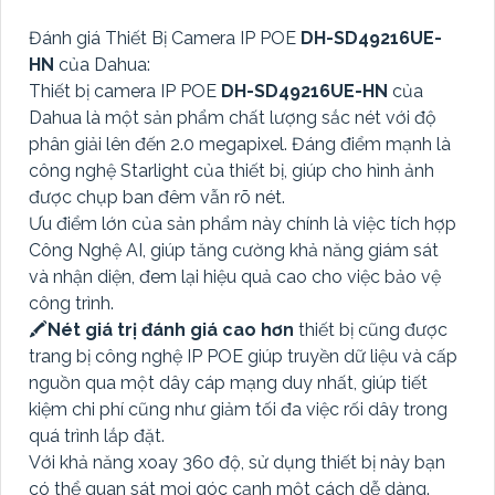
Đánh giá Thiết Bị Camera IP POE
DH-SD49216UE-
HN
của Dahua:
Thiết bị camera IP POE
DH-SD49216UE-HN
của
Dahua là một sản phẩm chất lượng sắc nét với độ
phân giải lên đến 2.0 megapixel. Đáng điểm mạnh là
công nghệ Starlight của thiết bị, giúp cho hình ảnh
được chụp ban đêm vẫn rõ nét.
Ưu điểm lớn của sản phẩm này chính là việc tích hợp
Công Nghệ AI, giúp tăng cường khả năng giám sát
và nhận diện, đem lại hiệu quả cao cho việc bảo vệ
công trình.
🖍
Nét giá trị đánh giá cao hơn
thiết bị cũng được
trang bị công nghệ IP POE giúp truyền dữ liệu và cấp
nguồn qua một dây cáp mạng duy nhất, giúp tiết
kiệm chi phí cũng như giảm tối đa việc rối dây trong
quá trình lắp đặt.
Với khả năng xoay 360 độ, sử dụng thiết bị này bạn
có thể quan sát mọi góc cạnh một cách dễ dàng.