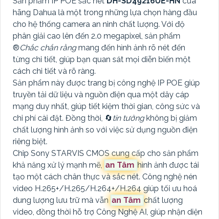
Sản phẩm IP POE sắc nét
DH-SD49216UE-HN
của
hãng Dahua là một trong những lựa chọn hàng đầu
cho hệ thống camera an ninh chất lượng. Với độ
phân giải cao lên đến 2.0 megapixel, sản phẩm
®️
Chắc chắn rằng
mang đến hình ảnh rõ nét đến
từng chi tiết, giúp bạn quan sát mọi diễn biến một
cách chi tiết và rõ ràng.
Sản phẩm này được trang bị công nghệ IP POE giúp
truyền tải dữ liệu và nguồn điện qua một dây cáp
mạng duy nhất, giúp tiết kiệm thời gian, công sức và
chi phí cài đặt. Đồng thời, 🔄
tin tưởng
không bị giảm
chất lượng hình ảnh so với việc sử dụng nguồn điện
riêng biệt.
Chip Sony STARVIS CMOS cung cấp cho sản phẩm
khả năng xử lý mạnh mẽ,
an Tâm
hình ảnh được tái
tạo một cách chân thực và sắc nét. Công nghệ nén
video H.265+/H.265/H.264+/H.264 giúp tối ưu hoá
dung lượng lưu trữ mà vẫn
an Tâm
chất lượng
video, đồng thời hỗ trợ Công Nghệ AI, giúp nhận diện