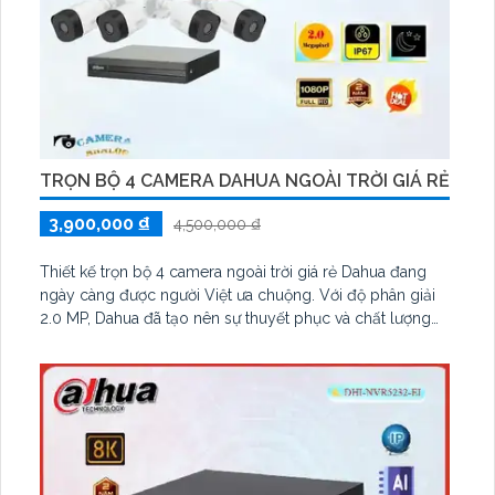
TRỌN BỘ 4 CAMERA DAHUA NGOÀI TRỜI GIÁ RẺ
3,900,000 ₫
4,500,000 ₫
Thiết kế trọn bộ 4 camera ngoài trời giá rẻ Dahua đang
ngày càng được người Việt ưa chuộng. Với độ phân giải
2.0 MP, Dahua đã tạo nên sự thuyết phục và chất lượng
hình ảnh tuyệt vời. Những công nghệ ấn tượng được tích
hợp khiến cho người tiêu dùng yên tâm và hài lòng với
sản phẩm