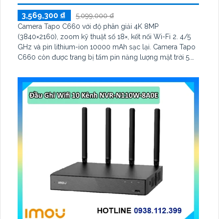
3,569,300 ₫
5,099,000 ₫
Camera Tapo C660 với độ phân giải 4K 8MP
(3840×2160), zoom kỹ thuật số 18×, kết nối Wi-Fi 2. 4/5
GHz và pin lithium-ion 10000 mAh sạc lại. Camera Tapo
C660 còn được trang bị tấm pin năng lượng mặt trời 5.
2V 2. 5W, tích hợp AI phát hiện người, thú cưng, phương
tiện, lưu trữ thẻ microSD tối đa 512 GB