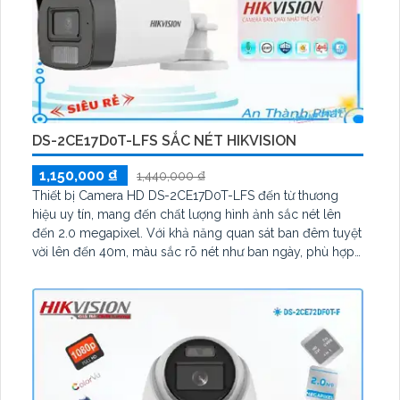
DS-2CE17D0T-LFS SẮC NÉT HIKVISION
1,150,000 ₫
1,440,000 ₫
Thiết bị Camera HD DS-2CE17D0T-LFS đến từ thương
hiệu uy tín, mang đến chất lượng hình ảnh sắc nét lên
đến 2.0 megapixel. Với khả năng quan sát ban đêm tuyệt
vời lên đến 40m, màu sắc rõ nét như ban ngày, phù hợp
cho việc giám sát công trình vào buổi tối