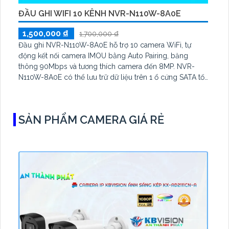
ĐẦU GHI WIFI 10 KÊNH NVR-N110W-8A0E
1,500,000 ₫
1,700,000 ₫
Đầu ghi NVR-N110W-8A0E hỗ trợ 10 camera WiFi, tự
động kết nối camera IMOU bằng Auto Pairing, băng
thông 90Mbps và tương thích camera đến 8MP. NVR-
N110W-8A0E có thể lưu trữ dữ liệu trên 1 ổ cứng SATA tối
đa 16TB, 2 cổng USB và dùng phần mềm Imou Life
SẢN PHẨM CAMERA GIÁ RẺ