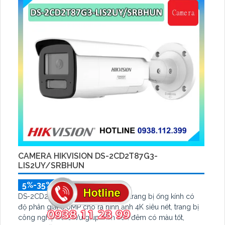
CAMERA HIKVISION DS-2CD2T87G3-
LIS2UY/SRBHUN
5%-35%
DS-2CD2T87G3-LIS2UY/SRBHUN trang bị ống kính có
độ phân giải 8.0MP cho ra hình ảnh 4K siêu nét, trang bị
công nghệ ColorVu giúp nhìn ban đêm có màu tốt,