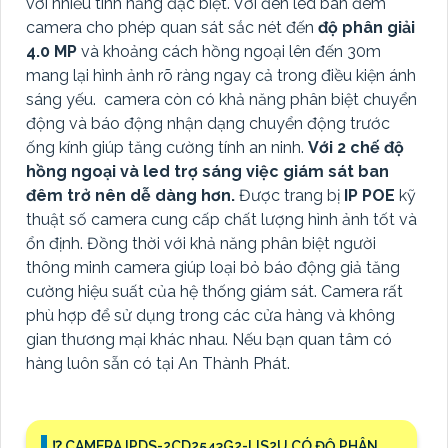
với nhiều tính năng đặc biệt. Với đèn led ban đêm
camera cho phép quan sát sắc nét đến
độ phân giải
4.0 MP
và khoảng cách hồng ngoại lên đến 30m
mang lại hình ảnh rõ ràng ngay cả trong điều kiện ánh
sáng yếu. camera còn có khả năng phân biệt chuyển
động và báo động nhận dạng chuyển động trước
ống kính giúp tăng cường tính an ninh.
Với 2 chế độ
hồng ngoại và led trợ sáng việc giám sát ban
đêm trở nên dễ dàng hơn.
Được trang bị
IP POE
kỹ
thuật số camera cung cấp chất lượng hình ảnh tốt và
ổn định. Đồng thời với khả năng phân biệt người
thông minh camera giúp loại bỏ báo động giả tăng
cường hiệu suất của hệ thống giám sát. Camera rất
phù hợp để sử dụng trong các cửa hàng và không
gian thương mại khác nhau. Nếu bạn quan tâm có
hàng luôn sẵn có tại An Thành Phát.
⁉️ CAMERA IPDS-2CD2543G2-LIS2U CÓ ĐỘ PHÂN