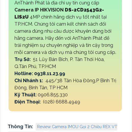
AnThành Phát là địa chỉ uy tín cung cấp
Camera IP HIKVISION
DS-2CD2543G2-
LIS2U
4MP chính hãng dịch vụ tốt nhất tại
TP.HCM. Chúng tôi cam kết chính sách đổi
camera đúng nhu cầu được khuyên dùng bởi
hãng camera. Hãy đến với AnThành Phát để
trải nghiệm sự chuyên nghiệp và tin cậy trong
mỗi camera và dịch vụ mà chúng tôi cung cấp.
Trụ Sở:
51 Lũy Bán Bích, P. Tân Thới Hòa,
Q.Tân Phú, TP.HCM
Hotline: 0938.11.23.99
Chi Nhánh 1:
445/38 Tân Hòa Đông,P Bình Trị
Đông, Bình Tân, TP HCM
Kỹ Thuật:
0906.855.330
Điện Thoại:
(028) 6688.4949
Thông Tin:
Review Camera IMOU Gọi 2 Chiều REX VT