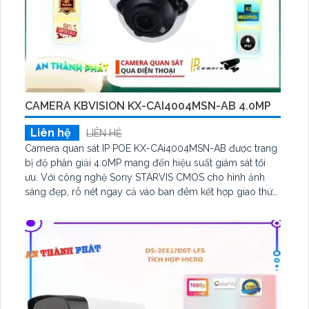
CAMERA KBVISION KX-CAI4004MSN-AB 4.0MP
Liên hệ
LIÊN HỆ
Camera quan sát IP POE KX-CAi4004MSN-AB được trang
bị độ phân giải 4.0MP mang đến hiệu suất giám sát tối
ưu. Với công nghệ Sony STARVIS CMOS cho hình ảnh
sáng đẹp, rõ nét ngay cả vào ban đêm kết hợp giao thức
ONVIF giúp camera thích hợp cho các công trình cao
cấp. Camera an ninh POE KX-CAi4004MSN-AB sử dụng
công nghệ hồng ngoại 40m ban đêm và chống nhập
phạm