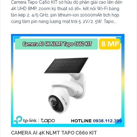
Camera Tapo C460 KIT sở hữu độ phân giải cao lên đến
4K UHD 8MP, zoom kỹ thuật số 16×, kết nối Wi-Fi băng
tần kép 2. 4/5 GHz, pin lithium-ion 10000mAh tích hợp
cùng tấm pin năng lượng mặt trời 5. 2V/2. 5W. Tapo
C460 KIT cũng hỗ trợ quan sát ban đêm màu với cảm
biến Starlight, tầm nhìn lên đến 15 m
CAMERA AI 4K NLMT TAPO C660 KIT