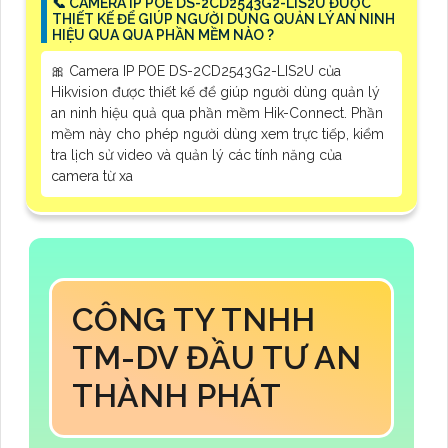
📞 CAMERA IP POE DS-2CD2543G2-LIS2U ĐƯỢC
THIẾT KẾ ĐỂ GIÚP NGƯỜI DÙNG QUẢN LÝ AN NINH
HIỆU QUA QUA PHẦN MỀM NÀO ?
🎀 Camera IP POE DS-2CD2543G2-LIS2U của
Hikvision được thiết kế để giúp người dùng quản lý
an ninh hiệu quả qua phần mềm Hik-Connect. Phần
mềm này cho phép người dùng xem trực tiếp, kiểm
tra lịch sử video và quản lý các tính năng của
camera từ xa
CÔNG TY TNHH
TM-DV ĐẦU TƯ AN
THÀNH PHÁT