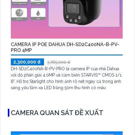
CAMERA IP POE DAHUA DH-SD2C400NA-B-PV-
PRO 4MP
2,300,000 ₫
3,765,000 ₫
DH-SD2C400NA-B-PV-PRO là camera IP của nhà Dahua
với độ phân giải 4.0MP và cảm biến STARVIS™ CMOS 1/1.
8". Hỗ trợ Starlight cho hình ảnh rõ nét ngay cả trong ánh
sáng yếu tầm xa LED trắng 50m thu hình có màu
CAMERA QUAN SÁT ĐỀ XUẤT