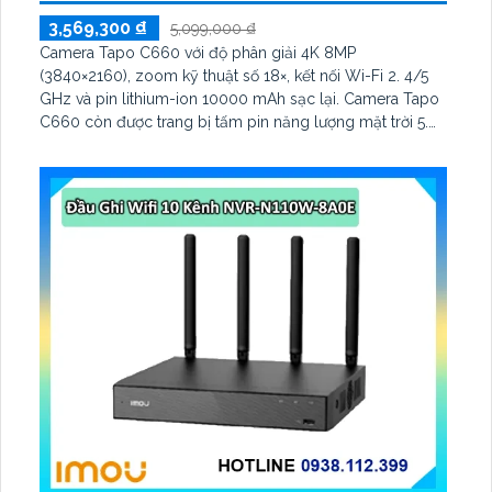
3,569,300 ₫
5,099,000 ₫
Camera Tapo C660 với độ phân giải 4K 8MP
(3840×2160), zoom kỹ thuật số 18×, kết nối Wi-Fi 2. 4/5
GHz và pin lithium-ion 10000 mAh sạc lại. Camera Tapo
C660 còn được trang bị tấm pin năng lượng mặt trời 5.
2V 2. 5W, tích hợp AI phát hiện người, thú cưng, phương
tiện, lưu trữ thẻ microSD tối đa 512 GB