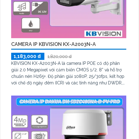
CAMERA IP KBVISION KX-A2003N-A
1,183,000 ₫
1,820,000 ₫
KBVISION KX-A2003N-A là camera IP POE có độ phân
giải 2.0 Megapixel với cảm biến CMOS 1/2. 8” và hỗ trợ
chuẩn nén H265+. Độ phân giải 1080P, 25/30fps, kết hợp
với chế độ ngày đêm (ICR) và các tính năng như DWDR,
AWB, AGC, BLC và 3D-DNR giúp cải thiện chất lượng
hình ảnh trong mọi điều kiện ánh sáng