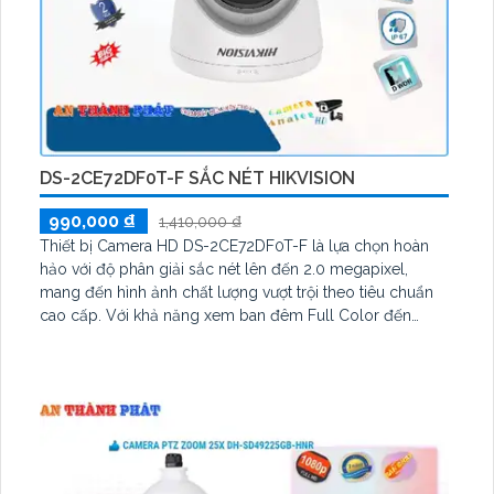
DS-2CE72DF0T-F SẮC NÉT HIKVISION
990,000 ₫
1,410,000 ₫
Thiết bị Camera HD DS-2CE72DF0T-F là lựa chọn hoàn
hảo với độ phân giải sắc nét lên đến 2.0 megapixel,
mang đến hình ảnh chất lượng vượt trội theo tiêu chuẩn
cao cấp. Với khả năng xem ban đêm Full Color đến
40m, Camera này thích hợp cho việc giám sát công trình
vào ban đêm. Được trang bị các công nghệ AHD, CVI,
TVI, BCS, độ bền cao và hỗ trợ màu sắc trung thực trong
điều kiện ánh sáng yếu