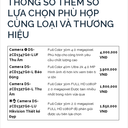
THÔNG SỐ THÊM SỐ
LỰA CHỌN PHÙ HỢP
CÙNG LOẠI VÀ THƯƠNG
HIỆU
Camera ❂ DS-
Full Color 30m 4.0 megapixel
4,000,000
2CD1347G0-LUF
Phù hợp cho công trình yêu
VNĐ
Thu Âm
cầu chất lượng cao
Camera DS-
Full Color 40m Ultra 2k 4.0 MP
3,900,000
2CD1347G0-L Báo
Hình ảnh rõ hơn khi xem trên ti
VNĐ
Động
vi lớn
Camera DS-
Full Color 30m FULL HD 1080P
1,600,000
2CD1327G0-L Thu
2.0 megapixel Được bán nhiều
VNĐ
Âm
nhất trong năm vừa qua
🌟👌 Camera DS-
Full Color 30m 2.0 megapixel
2CD1327G0-LU
1,650,000
FULL HD 1080P độ phân giải
Hikvision Thiết kế
VNĐ
được ưu tiên lựa chọn
Đẹp