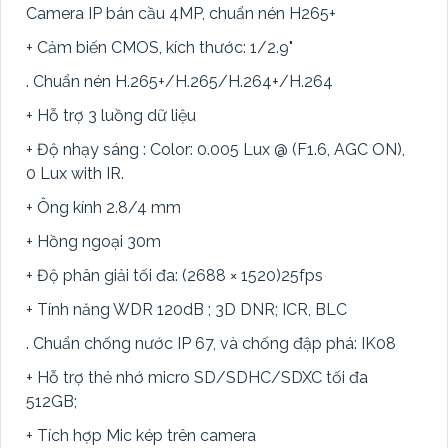
Camera IP bán cầu 4MP, chuẩn nén H265+
+ Cảm biến CMOS, kích thước: 1/2.9"
. Chuẩn nén H.265+/H.265/H.264+/H.264
+ Hỗ trợ 3 luồng dữ liệu
+ Độ nhạy sáng : Color: 0.005 Lux @ (F1.6, AGC ON),
0 Lux with IR.
+ Ông kính 2.8/4 mm
+ Hồng ngoại 30m
+ Độ phân giải tối đa: (2688 × 1520)25fps
+ Tính năng WDR 120dB ; 3D DNR; ICR, BLC
. Chuẩn chống nước IP 67, và chống đập phá: IK08
+ Hỗ trợ thẻ nhớ micro SD/SDHC/SDXC tối đa
512GB;
+ Tích hợp Mic kép trên camera