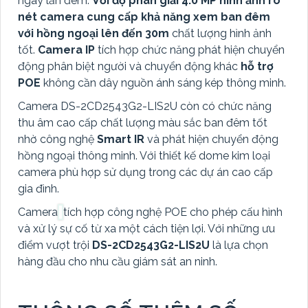
ngày lẫn đêm.
Với độ phân giải 4.0 MP hình ảnh rõ
nét camera cung cấp khả năng xem ban đêm
với hồng ngoại lên đến 30m
chất lượng hình ảnh
tốt.
Camera IP
tích hợp chức năng phát hiện chuyển
động phân biệt người và chuyển động khác
hỗ trợ
POE
không cần dây nguồn ánh sáng kép thông minh.
Camera DS-2CD2543G2-LIS2U còn có chức năng
thu âm cao cấp chất lượng màu sắc ban đêm tốt
nhờ công nghệ
Smart IR
và phát hiện chuyển động
hồng ngoại thông minh. Với thiết kế dome kim loại
camera phù hợp sử dụng trong các dự án cao cấp
gia đình.
Camera
tích hợp công nghệ POE cho phép cấu hình
và xử lý sự cố từ xa một cách tiện lợi. Với những ưu
điểm vượt trội
DS-2CD2543G2-LIS2U
là lựa chọn
hàng đầu cho nhu cầu giám sát an ninh.