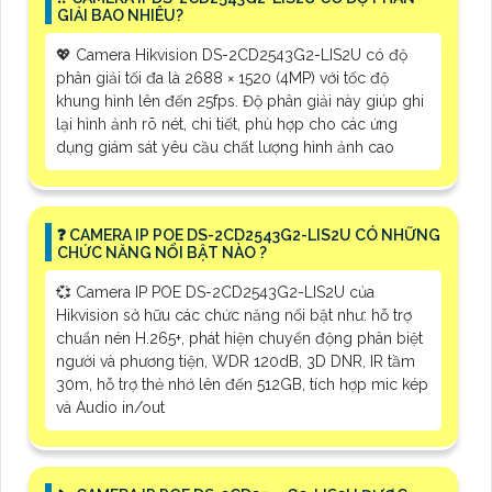
GIẢI BAO NHIÊU?
💖 Camera Hikvision DS-2CD2543G2-LIS2U có độ
phân giải tối đa là 2688 × 1520 (4MP) với tốc độ
khung hình lên đến 25fps. Độ phân giải này giúp ghi
lại hình ảnh rõ nét, chi tiết, phù hợp cho các ứng
dụng giám sát yêu cầu chất lượng hình ảnh cao
️❓ CAMERA IP POE DS-2CD2543G2-LIS2U CÓ NHỮNG
CHỨC NĂNG NỔI BẬT NÀO ?
💞 Camera IP POE DS-2CD2543G2-LIS2U của
Hikvision sở hữu các chức năng nổi bật như: hỗ trợ
chuẩn nén H.265+, phát hiện chuyển động phân biệt
người và phương tiện, WDR 120dB, 3D DNR, IR tầm
30m, hỗ trợ thẻ nhớ lên đến 512GB, tích hợp mic kép
và Audio in/out