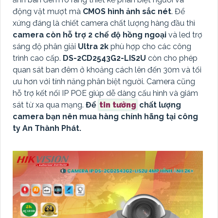
động vật mượt mà
CMOS hình ảnh sắc nét
. Để
xứng đáng là chiết camera chất lượng hàng đầu thì
camera còn hỗ trợ 2 chế độ hồng ngoại
và led trợ
sáng độ phân giải
Ultra 2k
phù hợp cho các công
trình cao cấp.
DS-2CD2543G2-LIS2U
còn cho phép
quan sát ban đêm ở khoảng cách lên đến 30m và tối
ưu hơn với tính năng phân biệt người. Camera cũng
hỗ trợ kết nối IP POE giúp dễ dàng cấu hình và giám
sát từ xa qua mạng.
Để
tin tưởng
chất lượng
camera bạn nên mua hàng chính hãng tại công
ty An Thành Phát.