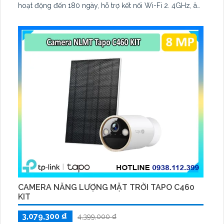
hoạt động đến 180 ngày, hỗ trợ kết nối Wi-Fi 2. 4GHz, âm
thanh hai chiều và lưu trữ qua thẻ microSD tối đa 512GB
CAMERA NĂNG LƯỢNG MẶT TRỜI TAPO C460
KIT
3,079,300 ₫
4,399,000 ₫