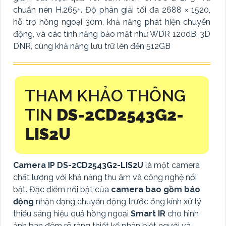
chuẩn nén H.265+. Độ phân giải tối đa 2688 × 1520,
hỗ trợ hồng ngoại 30m, khả năng phát hiện chuyển
động, và các tính năng bảo mật như WDR 120dB, 3D
DNR, cùng khả năng lưu trữ lên đến 512GB
THAM KHẢO THÔNG
TIN
DS-2CD2543G2-
LIS2U
Camera IP DS-2CD2543G2-LIS2U
là một camera
chất lượng với khả năng thu âm và công nghệ nổi
bật. Đặc điểm nổi bật của
camera bao gồm báo
động
nhận dạng chuyển động trước ống kính xử lý
thiếu sáng hiệu quả hồng ngoại
Smart IR
cho hình
ảnh ban đêm rõ ràng thiết kế phân biệt người và