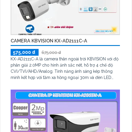
CAMERA KBVISION KX-AD2111C-A
575,000 ₫
675,000 ₫
KX-AD2111C-A là camera thân ngoài trời KBVISION với độ
phân giải 2.0MP cho hình ảnh sắc nét, hỗ trợ 4 chế độ
CVI/TVI/AHD/Analog. Tính năng ánh sáng kép thông
minh kết hợp với tầm xa hồng ngoại 30m và đèn LED
trắng 20m, giúp giám sát hiệu quả trong bóng tối