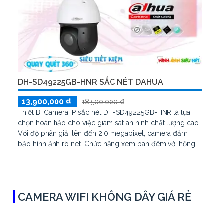
DH-SD49225GB-HNR SẮC NÉT DAHUA
13,900,000 ₫
18,500,000 ₫
Thiết Bị Camera IP sắc nét DH-SD49225GB-HNR là lựa
chọn hoàn hảo cho việc giám sát an ninh chất lượng cao.
Với độ phân giải lên đến 2.0 megapixel, camera đảm
bảo hình ảnh rõ nét. Chức năng xem ban đêm với hồng
ngoại 100m cho phép quan sát liên tục ngay cả khi tối
tăm
CAMERA WIFI KHÔNG DÂY GIÁ RẺ