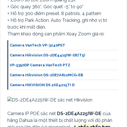
+ Góc quay 360°, Góc quét -5° to 90°
+ Hỗ trợ 300 điểm preset, 8 patrols, 4 pattern
+ Hỗ trợ Park Action, Auto Tracking, ghi nhớ vị trí
trước khi mất điện.
Tham khảo dòng sản phẩm Xoay Zoom giá rẻ:
Camera VanTech VP-3240PST
Camera Hikvision DS-2DE4415IW-DE(T5)
VP-5350DP Camera VanTech PTZ
Camera Hikvision DS-2DE7A812MCG-EB
Camera HIKVISION DS 2AE4215TI D
Camera IP POE sắc nét
DS-2DE4A225IW-DE
của
hãng Dahua là một thiết bị chất lượng với độ phân