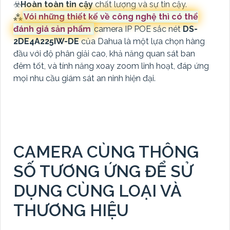
☣️
Hoàn toàn tin cậy
chất lượng và sự tin cậy.
⁂
Vói những thiết kế về công nghệ thì có thể
đánh giá sản phẩm
camera IP POE sắc nét
DS-
2DE4A225IW-DE
của Dahua là một lựa chọn hàng
đầu với độ phân giải cao, khả năng quan sát ban
đêm tốt, và tính năng xoay zoom linh hoạt, đáp ứng
mọi nhu cầu giám sát an ninh hiện đại.
CAMERA CÙNG THÔNG
SỐ TƯƠNG ỨNG ĐỂ SỬ
DỤNG CÙNG LOẠI VÀ
THƯƠNG HIỆU