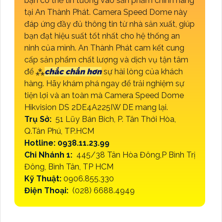
bạn có thể tin tưởng vào sản phẩm chính hãng
tại An Thành Phát. Camera Speed Dome này
đáp ứng đầy đủ thông tin từ nhà sản xuất, giúp
bạn đạt hiệu suất tốt nhất cho hệ thống an
ninh của mình. An Thành Phát cam kết cung
cấp sản phẩm chất lượng và dịch vụ tận tâm
để ⁂
chắc chắn hơn
sự hài lòng của khách
hàng. Hãy khám phá ngay để trải nghiệm sự
tiện lợi và an toàn mà Camera Speed Dome
Hikvision DS 2DE4A225IW DE mang lại.
Trụ Sở:
51 Lũy Bán Bích, P. Tân Thới Hòa,
Q.Tân Phú, TP.HCM
Hotline: 0938.11.23.99
Chi Nhánh 1:
445/38 Tân Hòa Đông,P Bình Trị
Đông, Bình Tân, TP HCM
Kỹ Thuật:
0906.855.330
Điện Thoại:
(028) 6688.4949