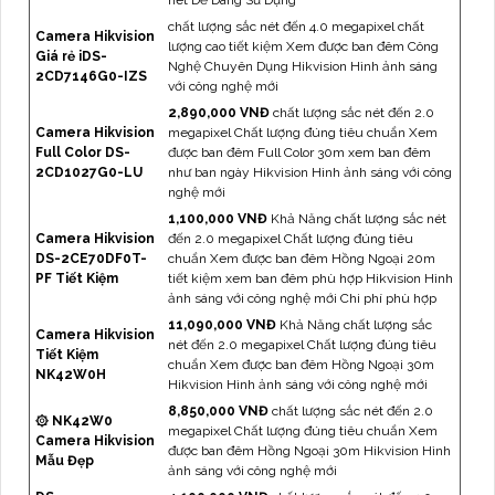
nét Dễ Dàng Sử Dụng
chất lượng sắc nét đến 4.0 megapixel chất
Camera Hikvision
lượng cao tiết kiệm Xem được ban đêm Công
Giá rẻ iDS-
Nghệ Chuyên Dụng Hikvision Hình ảnh sáng
2CD7146G0-IZS
với công nghệ mới
2,890,000 VNĐ
chất lượng sắc nét đến 2.0
Camera Hikvision
megapixel Chất lượng đúng tiêu chuẩn Xem
Full Color DS-
được ban đêm Full Color 30m xem ban đêm
2CD1027G0-LU
như ban ngày Hikvision Hình ảnh sáng với công
nghệ mới
1,100,000 VNĐ
Khả Năng chất lượng sắc nét
Camera Hikvision
đến 2.0 megapixel Chất lượng đúng tiêu
DS-2CE70DF0T-
chuẩn Xem được ban đêm Hồng Ngoại 20m
PF Tiết Kiệm
tiết kiệm xem ban đêm phù hợp Hikvision Hình
ảnh sáng với công nghệ mới Chi phí phù hợp
11,090,000 VNĐ
Khả Năng chất lượng sắc
Camera Hikvision
nét đến 2.0 megapixel Chất lượng đúng tiêu
Tiết Kiệm
chuẩn Xem được ban đêm Hồng Ngoại 30m
NK42W0H
Hikvision Hình ảnh sáng với công nghệ mới
8,850,000 VNĐ
chất lượng sắc nét đến 2.0
۞ NK42W0
megapixel Chất lượng đúng tiêu chuẩn Xem
Camera Hikvision
được ban đêm Hồng Ngoại 30m Hikvision Hình
Mẫu Đẹp
ảnh sáng với công nghệ mới