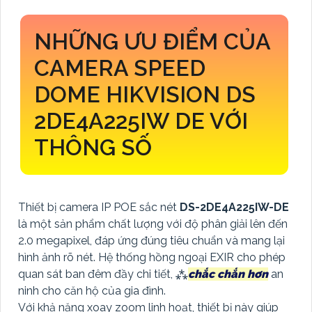
NHỮNG ƯU ĐIỂM CỦA
CAMERA SPEED
DOME HIKVISION DS
2DE4A225IW DE VỚI
THÔNG SỐ
Thiết bị camera IP POE sắc nét
DS-2DE4A225IW-DE
là một sản phẩm chất lượng với độ phân giải lên đến
2.0 megapixel, đáp ứng đúng tiêu chuẩn và mang lại
hình ảnh rõ nét. Hệ thống hồng ngoại EXIR cho phép
quan sát ban đêm đầy chi tiết, ⁂
chắc chắn hơn
an
ninh cho căn hộ của gia đình.
Với khả năng xoay zoom linh hoạt, thiết bị này giúp