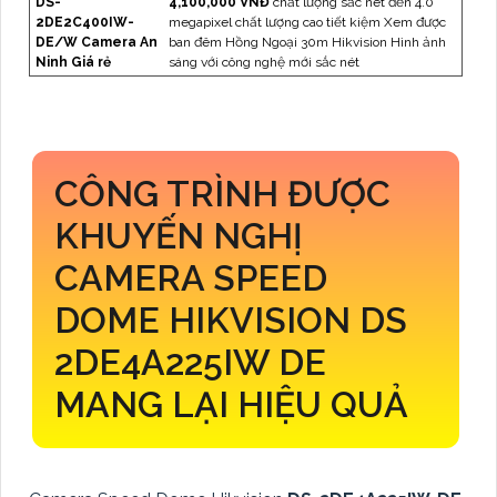
DS-
4,100,000 VNĐ
chất lượng sắc nét đến 4.0
2DE2C400IW-
megapixel chất lượng cao tiết kiệm Xem được
DE/W Camera An
ban đêm Hồng Ngoại 30m Hikvision Hình ảnh
Ninh Giá rẻ
sáng với công nghệ mới sắc nét
CÔNG TRÌNH ĐƯỢC
KHUYẾN NGHỊ
CAMERA SPEED
DOME HIKVISION DS
2DE4A225IW DE
MANG LẠI HIỆU QUẢ