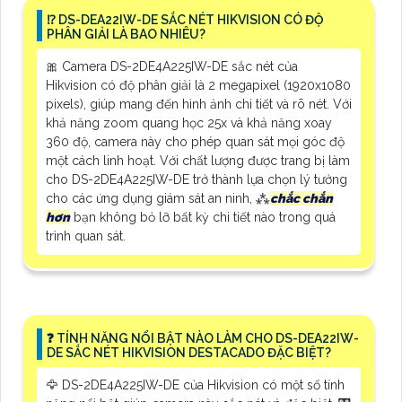
⁉️ DS-DEA22IW-DE SẮC NÉT HIKVISION CÓ ĐỘ
PHÂN GIẢI LÀ BAO NHIÊU?
🎀 Camera DS-2DE4A225IW-DE sắc nét của
Hikvision có độ phân giải là 2 megapixel (1920x1080
pixels), giúp mang đến hình ảnh chi tiết và rõ nét. Với
khả năng zoom quang học 25x và khả năng xoay
360 độ, camera này cho phép quan sát mọi góc độ
một cách linh hoạt. Với chất lượng được trang bị làm
cho DS-2DE4A225IW-DE trở thành lựa chọn lý tưởng
cho các ứng dụng giám sát an ninh, ⁂
chắc chắn
hơn
bạn không bỏ lỡ bất kỳ chi tiết nào trong quá
trình quan sát.
️❓ TÍNH NĂNG NỔI BẬT NÀO LÀM CHO DS-DEA22IW-
DE SẮC NÉT HIKVISION DESTACADO ĐẶC BIỆT?
🦅 DS-2DE4A225IW-DE của Hikvision có một số tính