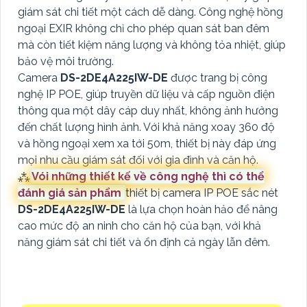
giám sát chi tiết một cách dễ dàng. Công nghệ hồng
ngoại EXIR không chỉ cho phép quan sát ban đêm
mà còn tiết kiệm năng lượng và không tỏa nhiệt, giúp
bảo vệ môi trường.
Camera
DS-2DE4A225IW-DE
được trang bị công
nghệ IP POE, giúp truyền dữ liệu và cấp nguồn điện
thông qua một dây cáp duy nhất, không ảnh hưởng
đến chất lượng hình ảnh. Với khả năng xoay 360 độ
và hồng ngoại xem xa tới 50m, thiết bị này đáp ứng
mọi nhu cầu giám sát đối với gia đình và căn hộ.
⁂
Vói những thiết kế về công nghệ thì có thể
đánh giá sản phẩm
thiết bị camera IP POE sắc nét
DS-2DE4A225IW-DE
là lựa chọn hoàn hảo để nâng
cao mức độ an ninh cho căn hộ của bạn, với khả
năng giám sát chi tiết và ổn định cả ngày lẫn đêm.