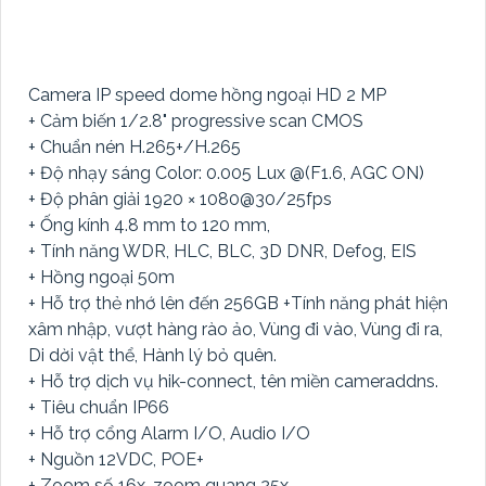
Camera IP speed dome hồng ngoại HD 2 MP
+ Cảm biến 1/2.8" progressive scan CMOS
+ Chuẩn nén H.265+/H.265
+ Độ nhạy sáng Color: 0.005 Lux @(F1.6, AGC ON)
+ Độ phân giải 1920 × 1080@30/25fps
+ Ống kính 4.8 mm to 120 mm,
+ Tính năng WDR, HLC, BLC, 3D DNR, Defog, EIS
+ Hồng ngoại 50m
+ Hỗ trợ thẻ nhớ lên đến 256GB +Tính năng phát hiện
xâm nhập, vượt hàng rào ảo, Vùng đi vào, Vùng đi ra,
Di dời vật thể, Hành lý bỏ quên.
+ Hỗ trợ dịch vụ hik-connect, tên miền cameraddns.
+ Tiêu chuẩn IP66
+ Hỗ trợ cổng Alarm I/O, Audio I/O
+ Nguồn 12VDC, POE+
+ Zoom số 16x, zoom quang 25x