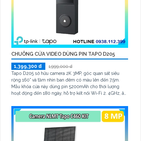
CHUÔNG CỬA VIDEO DÙNG PIN TAPO D205
1,399,300 ₫
1,999,000 ₫
Tapo D205 sở hữu camera 2K 3MP, góc quan sát siêu
rộng 160° và tầm nhìn ban đêm có màu lên đến 7,5m.
Mẫu khóa cửa này dùng pin 5200mAh cho thời lượng
hoạt động đến 180 ngày, hỗ trợ kết nối Wi-Fi 2. 4GHz, âm
thanh hai chiều và lưu trữ qua thẻ microSD tối đa 512GB