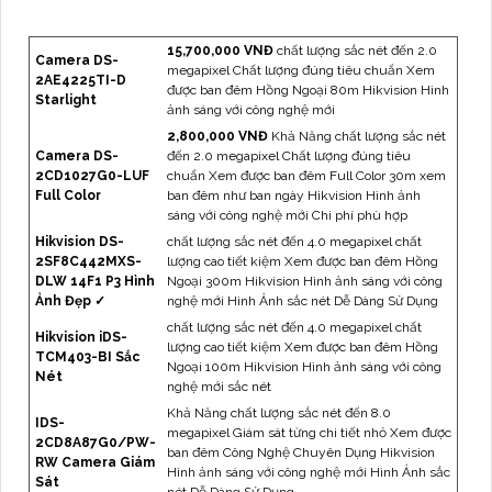
15,700,000 VNĐ
chất lượng sắc nét đến 2.0
Camera DS-
megapixel Chất lượng đúng tiêu chuẩn Xem
2AE4225TI-D
được ban đêm Hồng Ngoại 80m Hikvision Hình
Starlight
ảnh sáng với công nghệ mới
2,800,000 VNĐ
Khả Năng chất lượng sắc nét
Camera DS-
đến 2.0 megapixel Chất lượng đúng tiêu
2CD1027G0-LUF
chuẩn Xem được ban đêm Full Color 30m xem
Full Color
ban đêm như ban ngày Hikvision Hình ảnh
sáng với công nghệ mới Chi phí phù hợp
Hikvision DS-
chất lượng sắc nét đến 4.0 megapixel chất
2SF8C442MXS-
lượng cao tiết kiệm Xem được ban đêm Hồng
DLW 14F1 P3 Hình
Ngoại 300m Hikvision Hình ảnh sáng với công
Ảnh Đẹp ✓
nghệ mới Hình Ảnh sắc nét Dễ Dàng Sử Dụng
chất lượng sắc nét đến 4.0 megapixel chất
Hikvision iDS-
lượng cao tiết kiệm Xem được ban đêm Hồng
TCM403-BI Sắc
Ngoại 100m Hikvision Hình ảnh sáng với công
Nét
nghệ mới sắc nét
Khả Năng chất lượng sắc nét đến 8.0
IDS-
megapixel Giám sát từng chi tiết nhỏ Xem được
2CD8A87G0/PW-
ban đêm Công Nghệ Chuyên Dụng Hikvision
RW Camera Giám
Hình ảnh sáng với công nghệ mới Hình Ảnh sắc
Sát