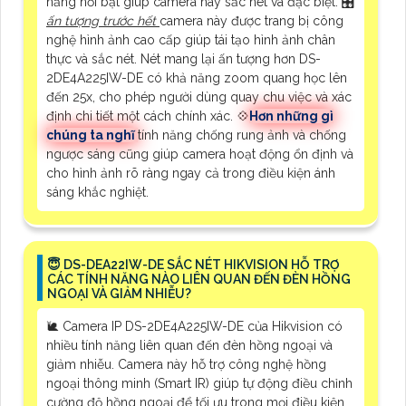
năng nổi bật giúp camera này sắc nét và đặc biệt. 🎛
ấn tượng trước hết
camera này được trang bị công
nghệ hình ảnh cao cấp giúp tái tạo hình ảnh chân
thực và sắc nét. Nét mang lại ấn tượng hơn DS-
2DE4A225IW-DE có khả năng zoom quang học lên
đến 25x, cho phép người dùng quay chu việc và xác
định chi tiết một cách chính xác. 💠
Hơn những gì
chúng ta nghĩ
tính năng chống rung ảnh và chống
ngược sáng cũng giúp camera hoạt động ổn định và
cho hình ảnh rõ ràng ngay cả trong điều kiện ánh
sáng khắc nghiệt.
😇 DS-DEA22IW-DE SẮC NÉT HIKVISION HỖ TRỢ
CÁC TÍNH NĂNG NÀO LIÊN QUAN ĐẾN ĐÈN HỒNG
NGOẠI VÀ GIẢM NHIỄU?
🐌 Camera IP DS-2DE4A225IW-DE của Hikvision có
nhiều tính năng liên quan đến đèn hồng ngoại và
giảm nhiễu. Camera này hỗ trợ công nghệ hồng
ngoại thông minh (Smart IR) giúp tự động điều chỉnh
cường độ hồng ngoại để tối ưu trong mọi điều kiện