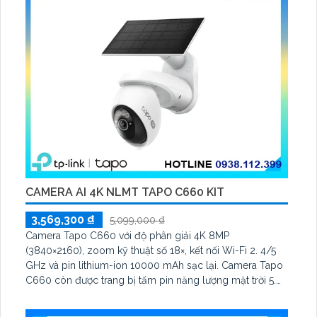
CAMERA AI 4K NLMT TAPO C660 KIT
3,569,300 ₫
5,099,000 ₫
Camera Tapo C660 với độ phân giải 4K 8MP
(3840×2160), zoom kỹ thuật số 18×, kết nối Wi-Fi 2. 4/5
GHz và pin lithium-ion 10000 mAh sạc lại. Camera Tapo
C660 còn được trang bị tấm pin năng lượng mặt trời 5.
2V 2. 5W, tích hợp AI phát hiện người, thú cưng, phương
tiện, lưu trữ thẻ microSD tối đa 512 GB