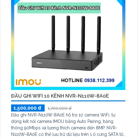
ĐẦU GHI WIFI 10 KÊNH NVR-N110W-8A0E
1,500,000 ₫
1,700,000 ₫
Đầu ghi NVR-N110W-8A0E hỗ trợ 10 camera WiFi, tự
động kết nối camera IMOU bằng Auto Pairing, băng
thông 90Mbps và tương thích camera đến 8MP. NVR-
N110W-8A0E có thể lưu trữ dữ liệu trên 1 ổ cứng SATA tối