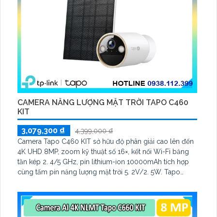
CAMERA NĂNG LƯỢNG MẶT TRỜI TAPO C460
KIT
3,079,300 ₫
4,399,000 ₫
Camera Tapo C460 KIT sở hữu độ phân giải cao lên đến
4K UHD 8MP, zoom kỹ thuật số 16×, kết nối Wi-Fi băng
tần kép 2. 4/5 GHz, pin lithium-ion 10000mAh tích hợp
cùng tấm pin năng lượng mặt trời 5. 2V/2. 5W. Tapo
C460 KIT cũng hỗ trợ quan sát ban đêm màu với cảm
biến Starlight, tầm nhìn lên đến 15 m