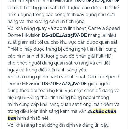
Camera Speed Dome Hikvision
DS-2DE4A225IW-DE
là một thiết bị giám sát chất lượng cao được thiết kế
để sử dụng trong các công trình xây dựng như cửa
hàng và nhà xưởng có diện tích rộng.
Với khả năng quay và zoom linh hoạt, Camera Speed
Dome Hikvision
DS-2DE4A225IW-DE
mang lại hiệu
suất giám sát tối ưu cho khu vực cần được quan sát.
Thiết bị này được trang bị công nghệ tiên tiến, cung
cấp hình ảnh chất lượng cao độ phân giải Full HD,
cho phép người dùng quan sát rõ ràng và chi tiết
ngay cả trong điều kiện ánh sáng yếu.
Với khả năng quét nhanh và linh hoạt, Camera Speed
Dome Hikvision
DS-2DE4A225IW-DE
giúp người
dùng theo dõi toàn bộ khu vực một cách dễ dàng và
hiệu quả. Đồng thời, tính năng hồng ngoại thông
minh cung cấp khả năng quan sát trong màn đêm và
trong điều kiện ánh sáng kém mà vẫn ⁂
chắc chắn
hơn
hình ảnh rõ nét.
Với khả năng hoạt động ổn định và đáng tin cậy,