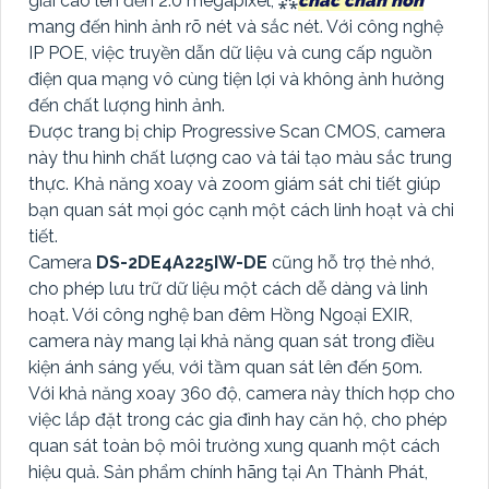
giải cao lên đến 2.0 megapixel, ⁂
chắc chắn hơn
mang đến hình ảnh rõ nét và sắc nét. Với công nghệ
IP POE, việc truyền dẫn dữ liệu và cung cấp nguồn
điện qua mạng vô cùng tiện lợi và không ảnh hưởng
đến chất lượng hình ảnh.
Được trang bị chip Progressive Scan CMOS, camera
này thu hình chất lượng cao và tái tạo màu sắc trung
thực. Khả năng xoay và zoom giám sát chi tiết giúp
bạn quan sát mọi góc cạnh một cách linh hoạt và chi
tiết.
Camera
DS-2DE4A225IW-DE
cũng hỗ trợ thẻ nhớ,
cho phép lưu trữ dữ liệu một cách dễ dàng và linh
hoạt. Với công nghệ ban đêm Hồng Ngoại EXIR,
camera này mang lại khả năng quan sát trong điều
kiện ánh sáng yếu, với tầm quan sát lên đến 50m.
Với khả năng xoay 360 độ, camera này thích hợp cho
việc lắp đặt trong các gia đình hay căn hộ, cho phép
quan sát toàn bộ môi trường xung quanh một cách
hiệu quả. Sản phẩm chính hãng tại An Thành Phát,