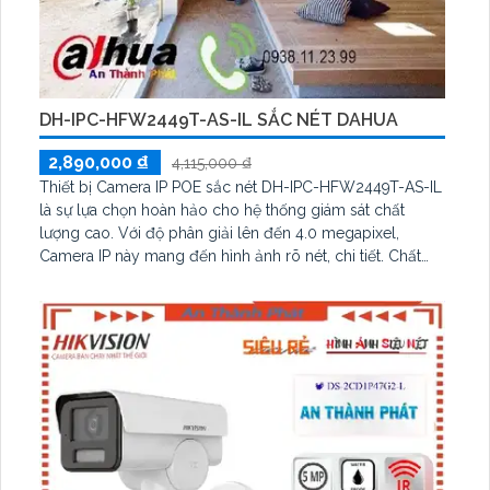
DH-IPC-HFW2449T-AS-IL SẮC NÉT DAHUA
2,890,000 ₫
4,115,000 ₫
Thiết bị Camera IP POE sắc nét DH-IPC-HFW2449T-AS-IL
là sự lựa chọn hoàn hảo cho hệ thống giám sát chất
lượng cao. Với độ phân giải lên đến 4.0 megapixel,
Camera IP này mang đến hình ảnh rõ nét, chi tiết. Chất
lượng ban đêm cũng không thua kém với khả năng quan
sát trong điều kiện ánh sáng yếu nhờ công nghệ Hồng
Ngoại cho tầm nhìn lên đến 60m