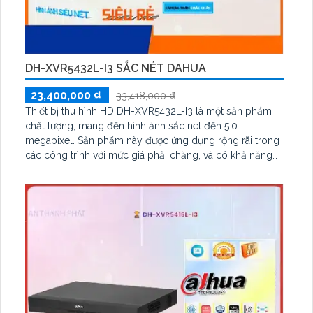
DH-XVR5432L-I3 SẮC NÉT DAHUA
23,400,000 ₫
33,418,000 ₫
Thiết bị thu hình HD DH-XVR5432L-I3 là một sản phẩm
chất lượng, mang đến hình ảnh sắc nét đến 5.0
megapixel. Sản phẩm này được ứng dụng rộng rãi trong
các công trình với mức giá phải chăng, và có khả năng
xem được vào ban đêm. Với khả năng hỗ trợ 4 HDD, thiết
bị này được trang bị công nghệ AHD, CVI, TVI, BCS với
độ bền cao hơn cùng công nghệ ONVIF