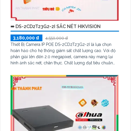
➠ DS-2CD2T23G2-2I SẮC NÉT HIKVISION
3,180,000 ₫
4,550,000 ₫
Thiết Bị Camera IP POE DS-2CD2T23G2-2I là lựa chọn
hoàn hảo cho hệ thống giám sát chất lượng cao. Với độ
phân giải lên đến 2.0 megapixel, camera này mang lại
hình ảnh sắc nét, chân thực. Chất lượng đạt tiêu chuẩn
cao, cho phép xem rõ ban đêm nhờ công nghệ hồng
ngoại 60m