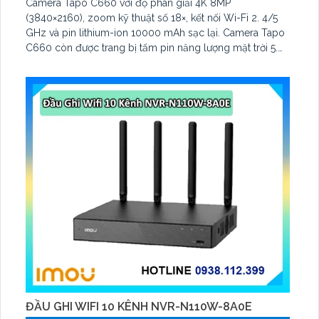
Camera Tapo C660 với độ phân giải 4K 8MP
(3840×2160), zoom kỹ thuật số 18×, kết nối Wi-Fi 2. 4/5
GHz và pin lithium-ion 10000 mAh sạc lại. Camera Tapo
C660 còn được trang bị tấm pin năng lượng mặt trời 5.
2V 2. 5W, tích hợp AI phát hiện người, thú cưng, phương
tiện, lưu trữ thẻ microSD tối đa 512 GB
ĐẦU GHI WIFI 10 KÊNH NVR-N110W-8A0E