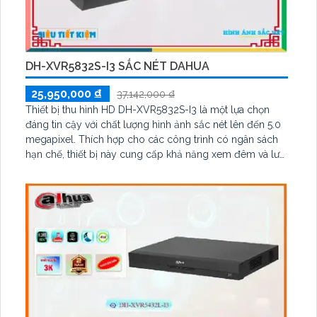
DH-XVR5832S-I3 SẮC NÉT DAHUA
25,950,000 ₫
37,142,000 ₫
Thiết bị thu hình HD DH-XVR5832S-I3 là một lựa chọn
đáng tin cậy với chất lượng hình ảnh sắc nét lên đến 5.0
megapixel. Thích hợp cho các công trình có ngân sách
hạn chế, thiết bị này cung cấp khả năng xem đêm và lưu
trữ trên đến 8 ổ cứng HDD. Với công nghệ AHD, CVI, TVI,
BCS và độ phân giải cao hơn ONVIF, sản phẩm mang lại
hiệu suất ấn tượng