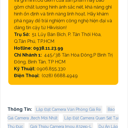
và ghi hình.Ưu điểm của sản phẩm này bao
gồm chất lượng hình ảnh sắc nét, khả năng ghi
hình ổn định và tính năng linh hoạt. Hãy khám
phá ngay để trải nghiệm công nghệ hiện đại và
đáng tin cậy từ Hikvision!
Trụ Sở:
51 Lũy Bán Bích, P. Tân Thới Hòa,
Q.Tân Phú, TP.HCM
Hotline: 0938.11.23.99
Chi Nhánh 1:
445/38 Tân Hòa Đông,P Bình Trị
Đông, Bình Tân, TP HCM
Kỹ Thuật:
0906.855.330
Điện Thoại:
(028) 6688.4949
Thông Tin:
Lắp Đặt Camera Văn Phòng Giá Rẻ
Báo
Giá Camera Jtech Mới Nhất
Lắp Đặt Camera Quan Sát Tại
Thủ Đức
Giới Thiệu Camera Imou A32ep-L
Dự Án Lắp