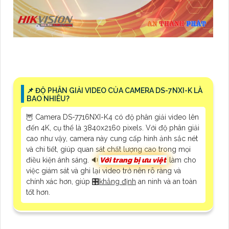
📌 ĐỘ PHÂN GIẢI VIDEO CỦA CAMERA DS-7NXI-K LÀ
BAO NHIÊU?
🦉 Camera DS-7716NXI-K4 có độ phân giải video lên
đến 4K, cụ thể là 3840x2160 pixels. Với độ phân giải
cao như vậy, camera này cung cấp hình ảnh sắc nét
và chi tiết, giúp quan sát chất lượng cao trong mọi
điều kiện ánh sáng. 🔉
Với trang bị ưu việt
làm cho
việc giám sát và ghi lại video trở nên rõ ràng và
chính xác hơn, giúp 🎛
khẳng định
an ninh và an toàn
tốt hơn.