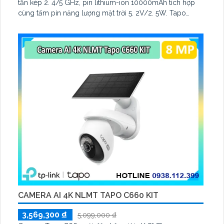
tần kép 2. 4/5 GHz, pin lithium-ion 10000mAh tích hợp
cùng tấm pin năng lượng mặt trời 5. 2V/2. 5W. Tapo
C460 KIT cũng hỗ trợ quan sát ban đêm màu với cảm
biến Starlight, tầm nhìn lên đến 15 m
CAMERA AI 4K NLMT TAPO C660 KIT
3,569,300 ₫
5,099,000 ₫