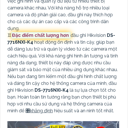
việc ghi hình và quản lý dữ liệu từ nhiều thiết bị
camera khác nhau. Với khả năng hỗ trợ nhiều loại
camera và độ phân giải cao, đầu ghi này thích hợp
cho cả các dự án cao cấp và các công trình dân
dụng.
♊
Đặc điểm chất lượng hơn
đầu ghi Hikvision
DS-
7716NXI-K4
hoạt động ổn định và tin cậy, giúp bạn
dễ dàng lưu trữ và quản lý video từ các camera một
cách hiệu quả. Với khả năng ghi hình ấn tượng và tính
năng đa dạng, thiết bị này đáp ứng được nhu cầu
giám sát và bảo mật của nhiều ứng dụng khác nhau.
Nếu bạn đang tìm kiếm một đầu ghi hình chất lượng
và đáng tin cậy cho hệ thống camera của mình, đầu
ghi Hikvision
DS-7716NXI-K4
là sự lựa chọn tốt cho
bạn. Hoàn toàn tin tưởng rằng bạn chọn thiết bị phù
hợp với nhu cầu sử dụng và hệ thống camera của
mình để 🎛
khẳng định
hiệu suất và an ninh tốt nhất.