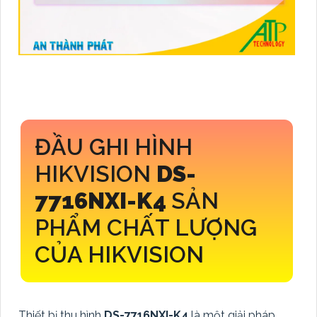
ĐẦU GHI HÌNH
HIKVISION
DS-
7716NXI-K4
SẢN
PHẨM CHẤT LƯỢNG
CỦA HIKVISION
Thiết bị thu hình
DS-7716NXI-K4
là một giải pháp