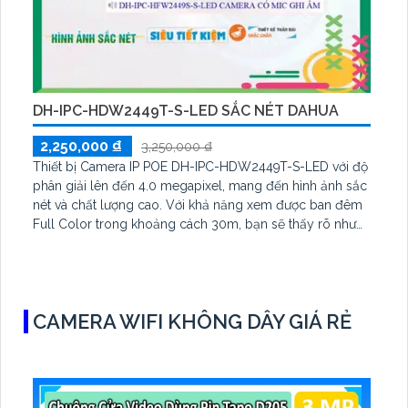
DH-IPC-HDW2449T-S-LED SẮC NÉT DAHUA
2,250,000 ₫
3,250,000 ₫
Thiết bị Camera IP POE DH-IPC-HDW2449T-S-LED với độ
phân giải lên đến 4.0 megapixel, mang đến hình ảnh sắc
nét và chất lượng cao. Với khả năng xem được ban đêm
Full Color trong khoảng cách 30m, bạn sẽ thấy rõ như
ban ngày. Được tích hợp công nghệ IP POE, thiết bị
không giảm chất lượng dù có ánh sáng yếu
CAMERA WIFI KHÔNG DÂY GIÁ RẺ