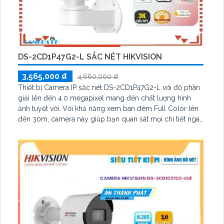
DS-2CD1P47G2-L SẮC NÉT HIKVISION
3,565,000 ₫
4,660,000 ₫
Thiết bị Camera IP sắc nét DS-2CD1P47G2-L với độ phân
giải lên đến 4.0 megapixel mang đến chất lượng hình
ảnh tuyệt vời. Với khả năng xem ban đêm Full Color lên
đến 30m, camera này giúp bạn quan sát mọi chi tiết ngay
cả trong điều kiện ánh sáng yếu. Thiết bị được trang bị
công nghệ IP tiên tiến, không làm giảm chất lượng hình
ảnh