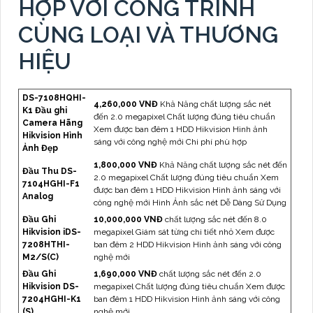
HỢP VỚI CÔNG TRÌNH
CÙNG LOẠI VÀ THƯƠNG
HIỆU
DS-7108HQHI-
4,260,000 VNĐ
Khả Năng chất lượng sắc nét
K1 Đầu ghi
đến 2.0 megapixel Chất lượng đúng tiêu chuẩn
Camera Hãng
Xem được ban đêm 1 HDD Hikvision Hình ảnh
Hikvision Hình
sáng với công nghệ mới Chi phí phù hợp
Ảnh Đẹp
1,800,000 VNĐ
Khả Năng chất lượng sắc nét đến
Đầu Thu DS-
2.0 megapixel Chất lượng đúng tiêu chuẩn Xem
7104HGHI-F1
được ban đêm 1 HDD Hikvision Hình ảnh sáng với
Analog
công nghệ mới Hình Ảnh sắc nét Dễ Dàng Sử Dụng
Đầu Ghi
10,000,000 VNĐ
chất lượng sắc nét đến 8.0
Hikvision iDS-
megapixel Giám sát từng chi tiết nhỏ Xem được
7208HTHI-
ban đêm 2 HDD Hikvision Hình ảnh sáng với công
M2/S(C)
nghệ mới
Đầu Ghi
1,690,000 VNĐ
chất lượng sắc nét đến 2.0
Hikvision DS-
megapixel Chất lượng đúng tiêu chuẩn Xem được
7204HGHI-K1
ban đêm 1 HDD Hikvision Hình ảnh sáng với công
(S)
nghệ mới