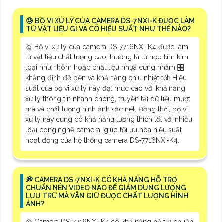
😓 BỘ VI XỬ LÝ CỦA CAMERA DS-7NXI-K ĐƯỢC LÀM
TỪ VẬT LIỆU GÌ VÀ CÓ HIỆU SUẤT NHƯ THẾ NÀO?
🥇 Bộ vi xử lý của camera DS-7716NXI-K4 được làm
từ vật liệu chất lượng cao, thường là từ hợp kim kim
loại như nhôm hoặc chất liệu nhựa cứng nhằm 🎛
khẳng định
độ bền và khả năng chịu nhiệt tốt. Hiệu
suất của bộ vi xử lý này đạt mức cao với khả năng
xử lý thông tin nhanh chóng, truyền tải dữ liệu mượt
mà và chất lượng hình ảnh sắc nét. Đồng thời, bộ vi
xử lý này cũng có khả năng tương thích tốt với nhiều
loại công nghệ camera, giúp tối ưu hóa hiệu suất
hoạt động của hệ thống camera DS-7716NXI-K4.
️💭 CAMERA DS-7NXI-K CÓ KHẢ NĂNG HỖ TRỢ
CHUẨN NÉN VIDEO NÀO ĐỂ GIẢM DUNG LƯỢNG
LƯU TRỮ MÀ VẪN GIỮ ĐƯỢC CHẤT LƯỢNG HÌNH
ẢNH?
💠 Camera DS-7716NXI-K4 có khả năng hỗ trợ chuẩn