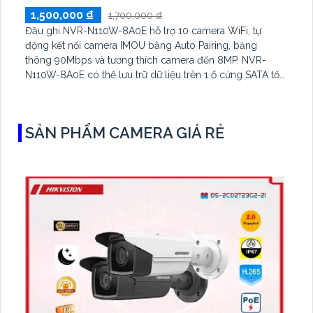
1,500,000 ₫
1,700,000 ₫
Đầu ghi NVR-N110W-8A0E hỗ trợ 10 camera WiFi, tự
động kết nối camera IMOU bằng Auto Pairing, băng
thông 90Mbps và tương thích camera đến 8MP. NVR-
N110W-8A0E có thể lưu trữ dữ liệu trên 1 ổ cứng SATA tối
đa 16TB, 2 cổng USB và dùng phần mềm Imou Life
SẢN PHẨM CAMERA GIÁ RẺ