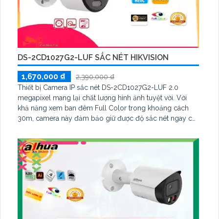
DS-2CD1027G2-LUF SẮC NÉT HIKVISION
1,670,000 ₫
2,390,000 ₫
Thiết bị Camera IP sắc nét DS-2CD1027G2-LUF 2.0
megapixel mang lại chất lượng hình ảnh tuyệt vời. Với
khả năng xem ban đêm Full Color trong khoảng cách
30m, camera này đảm bảo giữ được độ sắc nét ngay cả
khi ánh sáng yếu. Công nghệ IP giúp giữ chất lượng hình
ảnh không bị giảm nhưng vẫn mang lại màu sắc trung
thực