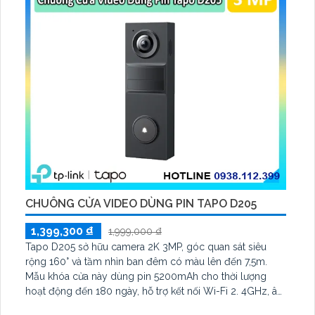
CHUÔNG CỬA VIDEO DÙNG PIN TAPO D205
1,399,300 ₫
1,999,000 ₫
Tapo D205 sở hữu camera 2K 3MP, góc quan sát siêu
rộng 160° và tầm nhìn ban đêm có màu lên đến 7,5m.
Mẫu khóa cửa này dùng pin 5200mAh cho thời lượng
hoạt động đến 180 ngày, hỗ trợ kết nối Wi-Fi 2. 4GHz, âm
thanh hai chiều và lưu trữ qua thẻ microSD tối đa 512GB