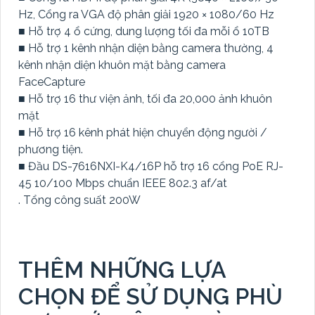
Hz, Cổng ra VGA độ phân giải 1920 × 1080/60 Hz
■ Hỗ trợ 4 ổ cứng, dung lượng tối đa mỗi ổ 10TB
■ Hỗ trợ 1 kênh nhận diện bằng camera thường, 4
kênh nhận diện khuôn mặt bằng camera
FaceCapture
■ Hỗ trợ 16 thư viện ảnh, tối đa 20,000 ảnh khuôn
mặt
■ Hỗ trợ 16 kênh phát hiện chuyển động người /
phương tiện.
■ Đầu DS-7616NXI-K4/16P hỗ trợ 16 cổng PoE RJ-
45 10/100 Mbps chuẩn IEEE 802.3 af/at
. Tổng công suất 200W
THÊM NHỮNG LỰA
CHỌN ĐỂ SỬ DỤNG PHÙ