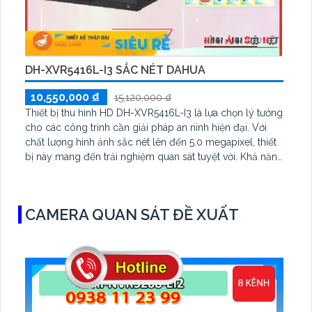
DH-XVR5416L-I3 SẮC NÉT DAHUA
10,550,000 ₫
15,120,000 ₫
Thiết bị thu hình HD DH-XVR5416L-I3 là lựa chọn lý tưởng
cho các công trình cần giải pháp an ninh hiện đại. Với
chất lượng hình ảnh sắc nét lên đến 5.0 megapixel, thiết
bị này mang đến trải nghiệm quan sát tuyệt vời. Khả năng
xem ban đêm và lưu trữ dữ liệu linh hoạt trên 4 HDD
CAMERA QUAN SÁT ĐỀ XUẤT