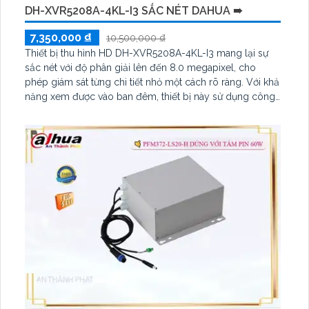
DH-XVR5208A-4KL-I3 SẮC NÉT DAHUA ➠
7,350,000 ₫
10,500,000 ₫
Thiết bị thu hình HD DH-XVR5208A-4KL-I3 mang lại sự
sắc nét với độ phân giải lên đến 8.0 megapixel, cho
phép giám sát từng chi tiết nhỏ một cách rõ ràng. Với khả
năng xem được vào ban đêm, thiết bị này sử dụng công
nghệ AHD, CVI, TVI, BCS đem lại độ chính xác cao. Đầu
ghi 8 kênh của sản phẩm giúp thu hình chất lượng ổn
định, đáng tin cậy, phù hợp cho việc giám sát kho hàng,
nhà xưởng