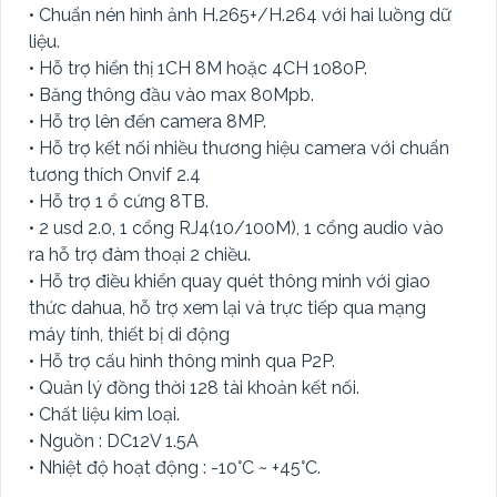
• Chuẩn nén hình ảnh H.265+/H.264 với hai luồng dữ
liệu.
• Hỗ trợ hiển thị 1CH 8M hoặc 4CH 1080P.
• Băng thông đầu vào max 80Mpb.
• Hỗ trợ lên đến camera 8MP.
• Hỗ trợ kết nối nhiều thương hiệu camera với chuẩn
tương thích Onvif 2.4
• Hỗ trợ 1 ổ cứng 8TB.
• 2 usd 2.0, 1 cổng RJ4(10/100M), 1 cổng audio vào
ra hỗ trợ đàm thoại 2 chiều.
• Hỗ trợ điều khiển quay quét thông minh với giao
thức dahua, hỗ trợ xem lại và trực tiếp qua mạng
máy tính, thiết bị di động
• Hỗ trợ cấu hình thông minh qua P2P.
• Quản lý đồng thời 128 tài khoản kết nối.
• Chất liệu kim loại.
• Nguồn : DC12V 1.5A
• Nhiệt độ hoạt động : -10°C ~ +45°C.