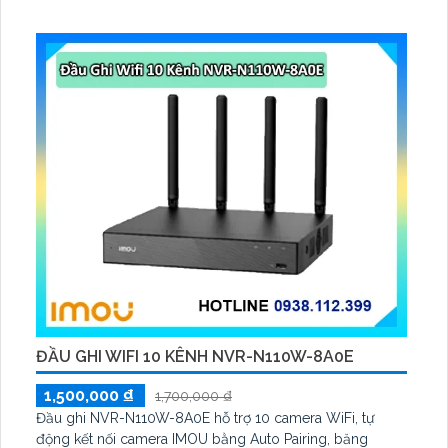
2V 2. 5W, tích hợp AI phát hiện người, thú cưng, phương
tiện, lưu trữ thẻ microSD tối đa 512 GB
ĐẦU GHI WIFI 10 KÊNH NVR-N110W-8A0E
1,500,000 ₫
1,700,000 ₫
Đầu ghi NVR-N110W-8A0E hỗ trợ 10 camera WiFi, tự
động kết nối camera IMOU bằng Auto Pairing, băng