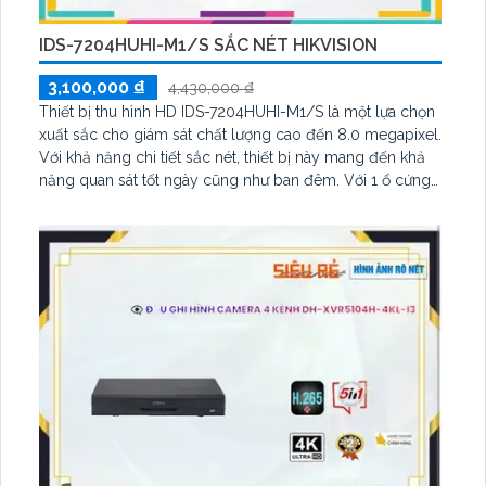
IDS-7204HUHI-M1/S SẮC NÉT HIKVISION
3,100,000 ₫
4,430,000 ₫
Thiết bị thu hình HD IDS-7204HUHI-M1/S là một lựa chọn
xuất sắc cho giám sát chất lượng cao đến 8.0 megapixel.
Với khả năng chi tiết sắc nét, thiết bị này mang đến khả
năng quan sát tốt ngày cũng như ban đêm. Với 1 ổ cứng
(HDD) và công nghệ AHD, CVI, TVI, BCS, việc thêm 4
camera IP giá rẻ vào các công trình nhỏ trở nên dễ dàng
hơn