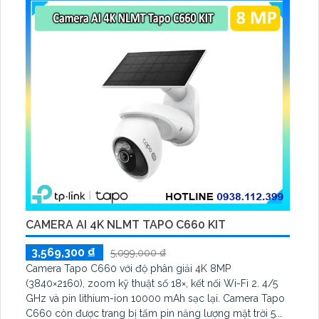
CAMERA AI 4K NLMT TAPO C660 KIT
3,569,300 ₫
5,099,000 ₫
Camera Tapo C660 với độ phân giải 4K 8MP
(3840×2160), zoom kỹ thuật số 18×, kết nối Wi-Fi 2. 4/5
GHz và pin lithium-ion 10000 mAh sạc lại. Camera Tapo
C660 còn được trang bị tấm pin năng lượng mặt trời 5.