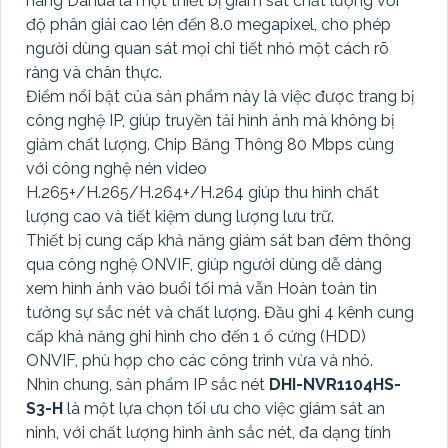
hãng Dahua là một thiết bị giám sát chất lượng với
độ phân giải cao lên đến 8.0 megapixel, cho phép
người dùng quan sát mọi chi tiết nhỏ một cách rõ
ràng và chân thực.
Điểm nổi bật của sản phẩm này là việc được trang bị
công nghệ IP, giúp truyền tải hình ảnh mà không bị
giảm chất lượng. Chip Băng Thông 80 Mbps cùng
với công nghệ nén video
H.265+/H.265/H.264+/H.264 giúp thu hình chất
lượng cao và tiết kiệm dung lượng lưu trữ.
Thiết bị cung cấp khả năng giám sát ban đêm thông
qua công nghệ ONVIF, giúp người dùng dễ dàng
xem hình ảnh vào buổi tối mà vẫn Hoàn toàn tin
tưởng sự sắc nét và chất lượng. Đầu ghi 4 kênh cung
cấp khả năng ghi hình cho đến 1 ổ cứng (HDD)
ONVIF, phù hợp cho các công trình vừa và nhỏ.
Nhìn chung, sản phẩm IP sắc nét
DHI-NVR1104HS-
S3-H
là một lựa chọn tối ưu cho việc giám sát an
ninh, với chất lượng hình ảnh sắc nét, đa dạng tính