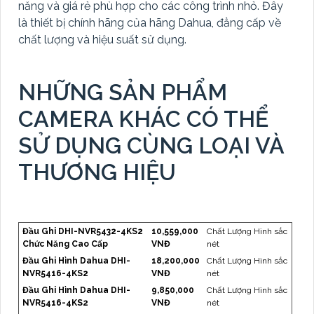
năng và giá rẻ phù hợp cho các công trình nhỏ. Đây
là thiết bị chính hãng của hãng Dahua, đẳng cấp về
chất lượng và hiệu suất sử dụng.
NHỮNG SẢN PHẨM
CAMERA KHÁC CÓ THỂ
SỬ DỤNG CÙNG LOẠI VÀ
THƯƠNG HIỆU
Đầu Ghi DHI-NVR5432-4KS2
10,559,000
Chất Lượng Hình sắc
Chức Năng Cao Cấp
VNĐ
nét
Đầu Ghi Hình Dahua DHI-
18,200,000
Chất Lượng Hình sắc
NVR5416-4KS2
VNĐ
nét
Đầu Ghi Hình Dahua DHI-
9,850,000
Chất Lượng Hình sắc
NVR5416-4KS2
VNĐ
nét