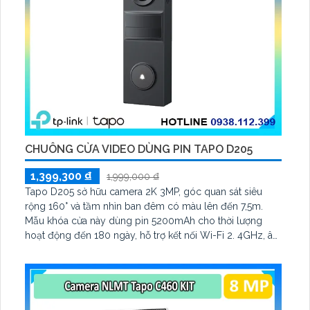
CHUÔNG CỬA VIDEO DÙNG PIN TAPO D205
1,399,300 ₫
1,999,000 ₫
Tapo D205 sở hữu camera 2K 3MP, góc quan sát siêu
rộng 160° và tầm nhìn ban đêm có màu lên đến 7,5m.
Mẫu khóa cửa này dùng pin 5200mAh cho thời lượng
hoạt động đến 180 ngày, hỗ trợ kết nối Wi-Fi 2. 4GHz, âm
thanh hai chiều và lưu trữ qua thẻ microSD tối đa 512GB