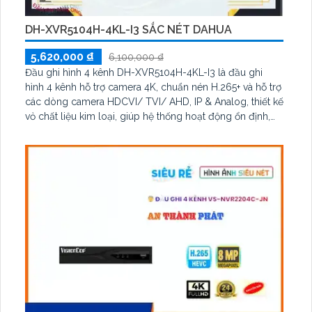
DH-XVR5104H-4KL-I3 SẮC NÉT DAHUA
5,620,000 ₫
6,100,000 ₫
Đầu ghi hình 4 kênh DH-XVR5104H-4KL-I3 là đầu ghi
hình 4 kênh hỗ trợ camera 4K, chuẩn nén H.265+ và hỗ trợ
các dòng camera HDCVI/ TVI/ AHD, IP & Analog, thiết kế
vỏ chất liệu kim loại, giúp hệ thống hoạt động ổn định,
lâu dài. Thiết bị thu hình HD DH-XVR5104H-4KL-I3 là sản
phẩm chất lượng với độ phân giải lên đến 8.0 megapixel,
cho hình ảnh sắc nét