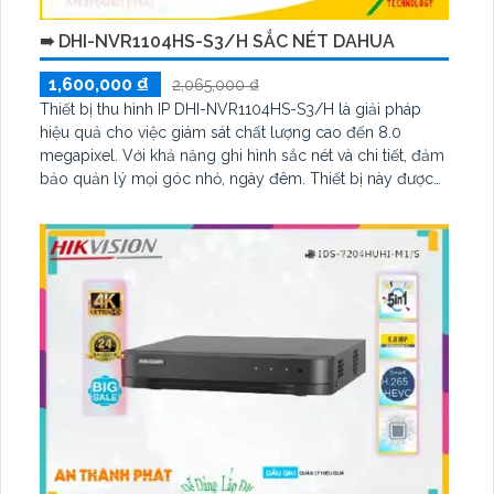
➠ DHI-NVR1104HS-S3/H SẮC NÉT DAHUA
1,600,000 ₫
2,065,000 ₫
Thiết bị thu hình IP DHI-NVR1104HS-S3/H là giải pháp
hiệu quả cho việc giám sát chất lượng cao đến 8.0
megapixel. Với khả năng ghi hình sắc nét và chi tiết, đảm
bảo quản lý mọi góc nhỏ, ngày đêm. Thiết bị này được
trang bị công nghệ IP tiên tiến, không giảm chất lượng
dữ liệu theo chuẩn ONVIF, tiết kiệm chi phí cho các công
trình nhỏ