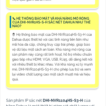
📞 HỆ THỐNG BẢO MẬT VÀ KHẢ NĂNG MỞ RỘNG
CỦA DHI-NVR1HS-S-H SẮC NÉT DAHUA NHƯ THẾ
NÀO?
🤴 Hệ thống bảo mật của DHI-NVR1104HS-S3-H của
Dahua được thiết kế với các tính năng tiên tiến như
mã hóa đa cấp, chống truy cập trái phép, giúp bảo
vệ dữ liệu một cách an toàn. Khả năng mở rộng của
sản phẩm này cũng rất linh hoạt, hỗ trợ nhiều chuẩn
giao tiếp như HDMI, VGA, USB, RJ45, dễ dàng kết nối
với nhiều thiết bị khác nhau. Với khả năng xử lý mạnh
mẽ, DHI-NVR1104HS-S3-H cho phép lưu trữ và xem
lại video chất lượng cao một cách mượt mà và hiệu
quả.
Sản phẩm IP sắc nét
DHI-NVR1104HS-S3-H
của