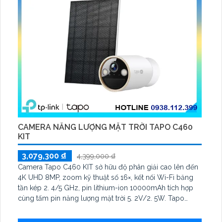
CAMERA NĂNG LƯỢNG MẶT TRỜI TAPO C460
KIT
3,079,300 ₫
4,399,000 ₫
Camera Tapo C460 KIT sở hữu độ phân giải cao lên đến
4K UHD 8MP, zoom kỹ thuật số 16×, kết nối Wi-Fi băng
tần kép 2. 4/5 GHz, pin lithium-ion 10000mAh tích hợp
cùng tấm pin năng lượng mặt trời 5. 2V/2. 5W. Tapo
C460 KIT cũng hỗ trợ quan sát ban đêm màu với cảm
biến Starlight, tầm nhìn lên đến 15 m