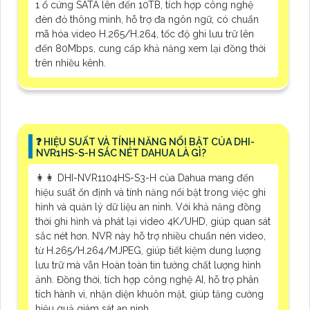
1 ổ cứng SATA lên đến 10TB, tích hợp công nghệ
đèn đỏ thông minh, hỗ trợ đa ngôn ngữ, có chuẩn
mã hóa video H.265/H.264, tốc độ ghi lưu trữ lên
đến 80Mbps, cung cấp khả năng xem lại đồng thời
trên nhiều kênh.
️❓ HIỆU SUẤT VÀ TÍNH NĂNG NỔI BẬT CỦA DHI-
NVR1HS-S-H SẮC NÉT DAHUA LÀ GÌ?
️👩‍👩 DHI-NVR1104HS-S3-H của Dahua mang đến
hiệu suất ổn định và tính năng nổi bật trong việc ghi
hình và quản lý dữ liệu an ninh. Với khả năng đồng
thời ghi hình và phát lại video 4K/UHD, giúp quan sát
sắc nét hơn. NVR này hỗ trợ nhiều chuẩn nén video,
từ H.265/H.264/MJPEG, giúp tiết kiệm dung lượng
lưu trữ mà vẫn Hoàn toàn tin tưởng chất lượng hình
ảnh. Đồng thời, tích hợp công nghệ AI, hỗ trợ phân
tích hành vi, nhận diện khuôn mặt, giúp tăng cường
hiệu quả giám sát an ninh.