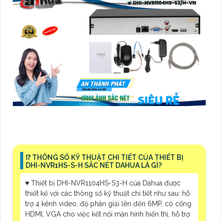
⁉️ THÔNG SỐ KỸ THUẬT CHI TIẾT CỦA THIẾT BỊ
DHI-NVR1HS-S-H SẮC NÉT DAHUA LÀ GÌ?
♥️ Thiết bị DHI-NVR1104HS-S3-H của Dahua được
thiết kế với các thông số kỹ thuật chi tiết như sau: hỗ
trợ 4 kênh video, độ phân giải lên đến 6MP, có cổng
HDMI, VGA cho việc kết nối màn hình hiển thị, hỗ trợ