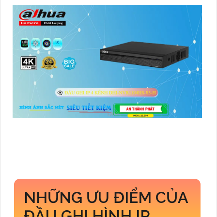
NHỮNG ƯU ĐIỂM CỦA
ĐẦU GHI HÌNH IP