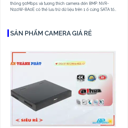
thông 90Mbps và tương thích camera đến 8MP. NVR-
N110W-8A0E có thể lưu trữ dữ liệu trên 1 ổ cứng SATA tối
đa 16TB, 2 cổng USB và dùng phần mềm Imou Life
SẢN PHẨM CAMERA GIÁ RẺ