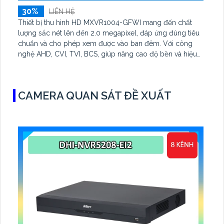
30%
LIÊN HỆ
Thiết bị thu hình HD MXVR1004-GFWI mang đến chất
lượng sắc nét lên đến 2.0 megapixel, đáp ứng đúng tiêu
chuẩn và cho phép xem được vào ban đêm. Với công
nghệ AHD, CVI, TVI, BCS, giúp nâng cao độ bền và hiệu
suất. Giá thành phải chăng, phù hợp cho công trình nhỏ
CAMERA QUAN SÁT ĐỀ XUẤT