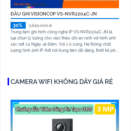
ĐẦU GHI VISIONCOP VS-NVR2204C-JN
30%
3,650,000 ₫
Trung tâm ghi hình công nghệ IP VS-NVR2204C-JN là
lựa chọn lý tưởng cho việc theo dõi an ninh với hình ảnh
sắc nét cả Ngày và Đêm. Với 1 ổ cứng, Hệ thống chất
lượng hình ảnh IP, Kết nối trung tâm dễ dàng, thiết kế phù
hợp cho văn phòng. Sản phẩm có đầu ghi 4 kênh, tích
hợp công nghệ AI và hổ trợ eSATA, giúp giám sát an toàn
và hiệu quả.
CAMERA WIFI KHÔNG DÂY GIÁ RẺ