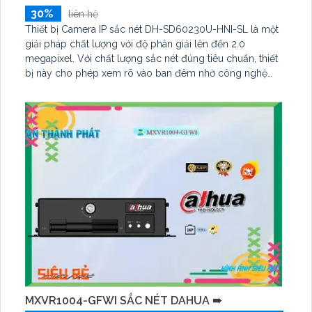
30%
liên hệ
Thiết bị Camera IP sắc nét DH-SD60230U-HNI-SL là một
giải pháp chất lượng với độ phân giải lên đến 2.0
megapixel. Với chất lượng sắc nét đúng tiêu chuẩn, thiết
bị này cho phép xem rõ vào ban đêm nhờ công nghệ
hồng ngoại SMD. Được trang bị công nghệ IP chuyên
dụng, camera không bị giảm chất lượng và có khả năng
xoay 360 độ, zoom giám sát chi tiết
MXVR1004-GFWI SẮC NÉT DAHUA ➠