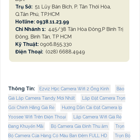
Trụ Sở:
51 Lũy Bán Bích, P. Tân Thới Hòa,
Q.Tân Phú, TP.HCM
Hotline: 0938.11.23.99
Chi Nhánh 1:
445/38 Tân Hòa Đông,P Bình Trị
Đông, Bình Tân, TP HCM
Kỹ Thuật:
0906.855.330
Điện Thoại:
(028) 6688.4949
Thông Tin:
Ezviz H9c Camera Wifi 2 Ống Kính
Báo
Giá Lắp Camera Tiandy Mới Nhất
Lắp Đặt Camera Trọn
Gói Chính Hãng Giá Rẻ
Hướng Dẫn Cài Đặt Camera Ip
Yoosee Wifi Trên Điện Thoại
Lắp Camera Wifi Giá Rẻ
Đang Khuyến Mãi
Bộ Camera Gia Đình Thu âm
Trọn
Bộ Camera Cửa Hàng Có Màu Ban Đêm FULL HD
Trọn Bộ