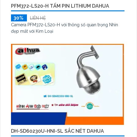
PFM372-LS20-H TẤM PIN LITHIUM DAHUA
30%
LIÊN HỆ
Camera PFM372-LS20-H với thông số quan trọng Nhìn
đẹp mắt với Kim Loại
DH-SD60230U-HNI-SL SẮC NÉT DAHUA