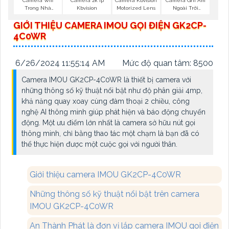
Camera Wifi
Camera 2k Ip
Camera Kbvision
Camera Ghi Âm
Trong Nhà
Kbvision
Motorized Lens
Ngoài Trời
Kbvision
Kbvision
GIỚI THIỆU CAMERA IMOU GỌI ĐIỆN GK2CP-
4C0WR
6/26/2024 11:55:14 AM
Mức độ quan tâm: 8500
Camera IMOU GK2CP-4C0WR là thiết bị camera với
những thông số kỹ thuật nổi bật như độ phân giải 4mp,
khả năng quay xoay cùng đàm thoại 2 chiều, công
nghệ AI thông minh giúp phát hiện và báo động chuyển
động. Một ưu điểm lớn nhất là camera sở hữu nút gọi
thông minh, chỉ bằng thao tác một chạm là bạn đã có
thể thực hiện được một cuộc gọi với người thân.
Giới thiệu camera IMOU GK2CP-4C0WR
Những thông số kỹ thuật nổi bật trên camera
IMOU GK2CP-4C0WR
An Thành Phát là đơn vị lắp camera IMOU gọi điện