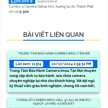
5,500,000 ₫
6,500,000 ₫
Combo 4 Camera Dahua Kho Xưởng tại An Thành Phát
chỉ với
5. 500
BÀI VIẾT LIÊN QUAN
TRUNG TÂM BẢO HÀNH CAMERA IMOU TẬN NƠI
Lần xem: 11374
10/17/2024 2:59:32 PM
Trung Tâm Bảo Hành Camera Imou Tận Nơi chuyên
cung cấp dịch vụ bảo hành, sửa chữa camera
chuyên nghiệp tại nhà cho khách hàng. Với đội ngũ
kỹ thuật viên giàu kinh nghiệm, chúng tôi cam kết
mang đến dịch vụ nhanh chóng, chất lượng và hiệu
quả
THÔNG SỐ CAMERA IMOU CELL 3C ALL IN ONE IPC-
K9DCP-3T0WE-V2 NỔI BẬT