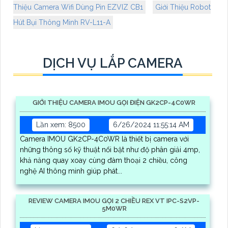
Thiệu Camera Wifi Dùng Pin EZVIZ CB1
Giới Thiệu Robot
Hút Bụi Thông Minh RV-L11-A
DỊCH VỤ LẮP CAMERA
GIỚI THIỆU CAMERA IMOU GỌI ĐIỆN GK2CP-4C0WR
Lần xem: 8500
6/26/2024 11:55:14 AM
Camera IMOU GK2CP-4C0WR là thiết bị camera với
những thông số kỹ thuật nổi bật như độ phân giải 4mp,
khả năng quay xoay cùng đàm thoại 2 chiều, công
nghệ AI thông minh giúp phát...
REVIEW CAMERA IMOU GỌI 2 CHIỀU REX VT IPC-S2VP-
5M0WR