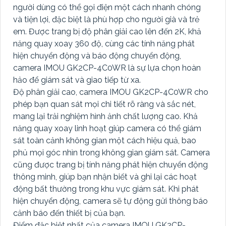
người dùng có thể gọi điện một cách nhanh chóng
và tiện lợi, đặc biệt là phù hợp cho người già và trẻ
em. Được trang bị độ phân giải cao lên đến 2K, khả
năng quay xoay 360 độ, cùng các tính năng phát
hiện chuyển động và báo động chuyển động,
camera IMOU GK2CP-4C0WR là sự lựa chọn hoàn
hảo để giám sát và giao tiếp từ xa.
Độ phân giải cao, camera IMOU GK2CP-4C0WR cho
phép bạn quan sát mọi chi tiết rõ ràng và sắc nét,
mang lại trải nghiệm hình ảnh chất lượng cao. Khả
năng quay xoay linh hoạt giúp camera có thể giám
sát toàn cảnh không gian một cách hiệu quả, bao
phủ mọi góc nhìn trong không gian giám sát. Camera
cũng được trang bị tính năng phát hiện chuyển động
thông minh, giúp bạn nhận biết và ghi lại các hoạt
động bất thường trong khu vực giám sát. Khi phát
hiện chuyển động, camera sẽ tự động gửi thông báo
cảnh báo đến thiết bị của bạn.
Điểm đặc biệt nhất của camera IMOU GK2CP-