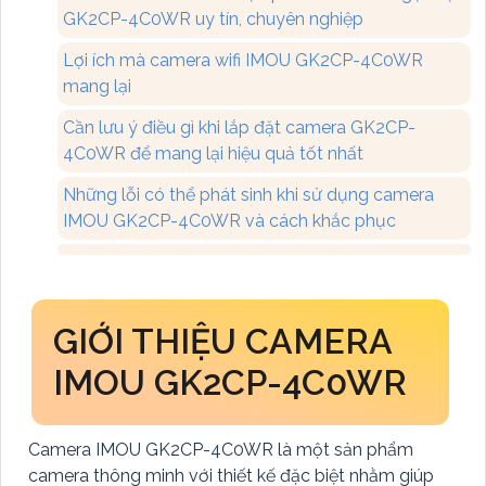
GK2CP-4C0WR uy tín, chuyên nghiệp
Lợi ích mà camera wifi IMOU GK2CP-4C0WR
mang lại
Cần lưu ý điều gì khi lắp đặt camera GK2CP-
4C0WR để mang lại hiệu quả tốt nhất
Những lỗi có thể phát sinh khi sử dụng camera
IMOU GK2CP-4C0WR và cách khắc phục
GIỚI THIỆU CAMERA
IMOU GK2CP-4C0WR
Camera IMOU GK2CP-4C0WR là một sản phẩm
camera thông minh với thiết kế đặc biệt nhằm giúp