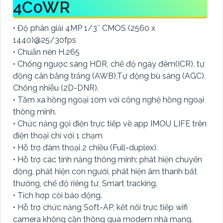
4C0WR
• Độ phân giải 4MP 1/3″ CMOS (2560 x
1440)@25/30fps
• Chuẩn nén H.265
• Chống ngược sáng HDR, chế độ ngày đêm(ICR), tự
động cân bằng trắng (AWB),Tự động bù sáng (AGC),
Chống nhiễu (2D-DNR).
• Tầm xa hồng ngoại 10m với công nghệ hồng ngoại
thông minh.
• Chức năng gọi điện trực tiếp về app IMOU LIFE trên
điện thoại chỉ với 1 chạm
• Hỗ trợ đàm thoại 2 chiều (Full-duplex).
• Hỗ trợ các tính năng thông minh: phát hiện chuyển
động, phát hiện con người, phát hiện âm thanh bất
thường, chế độ riêng tư, Smart tracking.
• Tích hợp còi báo động.
• Hỗ trợ chức năng Soft-AP, kết nối trực tiếp wifi
camera không cần thông qua modem nhà mạng.