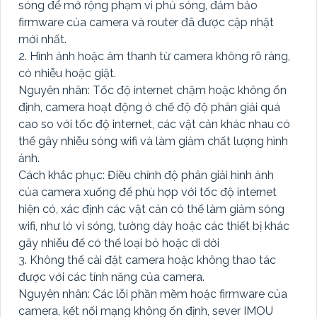
sóng để mở rộng phạm vi phủ sóng, đảm bảo
firmware của camera và router đã được cập nhật
mới nhất.
2. Hình ảnh hoặc âm thanh từ camera không rõ ràng,
có nhiễu hoặc giật.
Nguyên nhân: Tốc độ internet chậm hoặc không ổn
định, camera hoạt động ở chế độ độ phân giải quá
cao so với tốc độ internet, các vật cản khác nhau có
thể gây nhiễu sóng wifi và làm giảm chất lượng hình
ảnh.
Cách khắc phục: Điều chỉnh độ phân giải hình ảnh
của camera xuống để phù hợp với tốc độ internet
hiện có, xác định các vật cản có thể làm giảm sóng
wifi, như lò vi sóng, tường dày hoặc các thiết bị khác
gây nhiễu để có thể loại bỏ hoặc di dời
3. Không thể cài đặt camera hoặc không thao tác
được với các tính năng của camera.
Nguyên nhân: Các lỗi phần mềm hoặc firmware của
camera, kết nối mạng không ổn định, sever IMOU