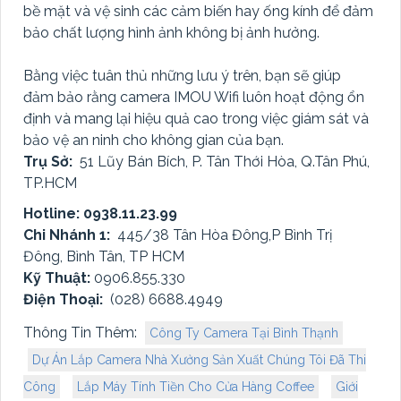
bề mặt và vệ sinh các cảm biến hay ống kính để đảm
bảo chất lượng hình ảnh không bị ảnh hưởng.
Bằng việc tuân thủ những lưu ý trên, bạn sẽ giúp
đảm bảo rằng camera IMOU Wifi luôn hoạt động ổn
định và mang lại hiệu quả cao trong việc giám sát và
bảo vệ an ninh cho không gian của bạn.
Trụ Sở:
51 Lũy Bán Bích, P. Tân Thới Hòa, Q.Tân Phú,
TP.HCM
Hotline: 0938.11.23.99
Chi Nhánh 1:
445/38 Tân Hòa Đông,P Bình Trị
Đông, Bình Tân, TP HCM
Kỹ Thuật:
0906.855.330
Điện Thoại:
(028) 6688.4949
Thông Tin Thêm:
Công Ty Camera Tại Bình Thạnh
Dự Án Lắp Camera Nhà Xưởng Sản Xuất Chúng Tôi Đã Thi
Công
Lắp Máy Tính Tiền Cho Cửa Hàng Coffee
Giới