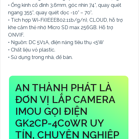
• Ống kính cố đinh 3.6mm, góc nhìn 74°, quay quét
ngang 355°, quay quét dọc -10° – 70°.
• Tích hợp Wi-Fi(IEEE802.11b/g/n), CLOUD, hỗ trợ
khe cắm thẻ nhớ Micro SD max 256GB. Hỗ trợ
ONVIF.
• Nguồn: DC 5V1A, điện năng tiêu thụ <5W
• Chất liệu vỏ plastic.
• Sử dụng trong nhà, để bàn.
AN THÀNH PHÁT LÀ
ĐƠN VỊ LẮP CAMERA
IMOU GỌI ĐIỆN
GK2CP-4C0WR UY
TÍN, CHUYÊN NGHIỆP