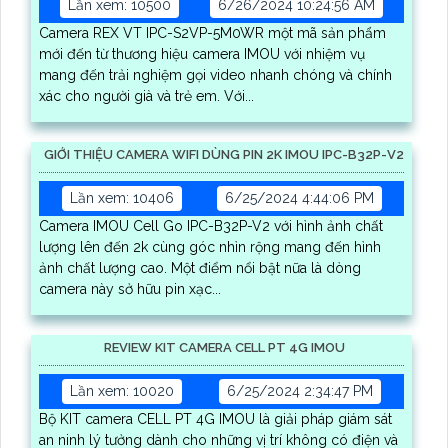
Lần xem: 10500
6/26/2024 10:24:56 AM
Camera REX VT IPC-S2VP-5M0WR một mã sản phẩm
mới đến từ thương hiệu camera IMOU với nhiệm vụ
mang đến trải nghiệm gọi video nhanh chóng và chính
xác cho người già và trẻ em. Với...
GIỚI THIỆU CAMERA WIFI DÙNG PIN 2K IMOU IPC-B32P-V2
Lần xem: 10406
6/25/2024 4:44:06 PM
Camera IMOU Cell Go IPC-B32P-V2 với hình ảnh chất
lượng lên đến 2k cùng góc nhìn rộng mang đến hình
ảnh chất lượng cao. Một điểm nổi bật nữa là dòng
camera này sở hữu pin xạc...
REVIEW KIT CAMERA CELL PT 4G IMOU
Lần xem: 10020
6/25/2024 2:34:47 PM
Bộ KIT camera CELL PT 4G IMOU là giải pháp giám sát
an ninh lý tưởng dành cho những vị trí không có điện và