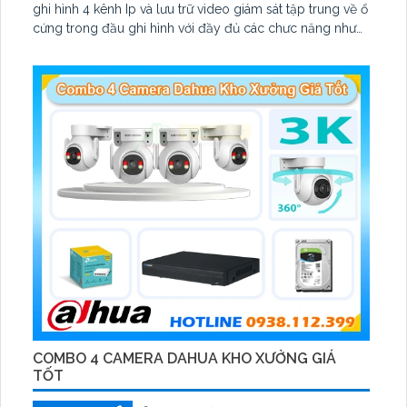
ghi hình 4 kênh Ip và lưu trữ video giám sát tập trung về ổ
cứng trong đầu ghi hình với đầy đủ các chưc năng như
AI Phát hiện chuyển động, đàm thoại âm thanh 2 chiều và
giám sát có màu vào ban đêm
COMBO 4 CAMERA DAHUA KHO XƯỞNG GIÁ
TỐT