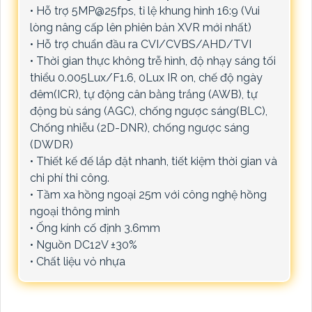
• Hỗ trợ 5MP@25fps, tỉ lệ khung hình 16:9 (Vui
lòng nâng cấp lên phiên bản XVR mới nhất)
• Hỗ trợ chuẩn đầu ra CVI/CVBS/AHD/TVI
• Thời gian thực không trễ hình, độ nhạy sáng tối
thiểu 0.005Lux/F1.6, 0Lux IR on, chế độ ngày
đêm(ICR), tự động cân bằng trắng (AWB), tự
động bù sáng (AGC), chống ngược sáng(BLC),
Chống nhiễu (2D-DNR), chống ngược sáng
(DWDR)
• Thiết kế đế lắp đặt nhanh, tiết kiệm thời gian và
chi phí thi công.
• Tầm xa hồng ngoại 25m với công nghệ hồng
ngoại thông minh
• Ống kính cố định 3.6mm
• Nguồn DC12V ±30%
• Chất liệu vỏ nhựa