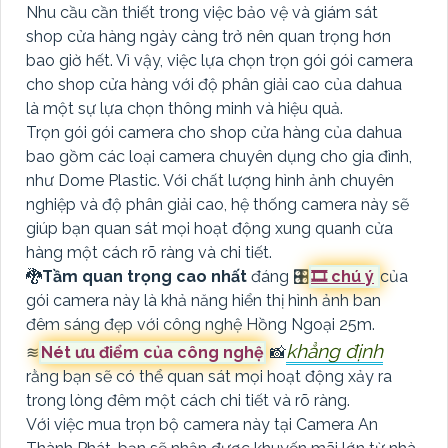
Nhu cầu cần thiết trong việc bảo vệ và giám sát
shop cửa hàng ngày càng trở nên quan trọng hơn
bao giờ hết. Vì vậy, việc lựa chọn trọn gói gói camera
cho shop cửa hàng với độ phân giải cao của dahua
là một sự lựa chọn thông minh và hiệu quả.
Trọn gói gói camera cho shop cửa hàng của dahua
bao gồm các loại camera chuyên dụng cho gia đình,
như Dome Plastic. Với chất lượng hình ảnh chuyên
nghiệp và độ phân giải cao, hệ thống camera này sẽ
giúp bạn quan sát mọi hoạt động xung quanh cửa
hàng một cách rõ ràng và chi tiết.
🐉️
Tầm quan trọng cao nhất
đáng 🎛
🎞 chú ý
của
gói camera này là khả năng hiển thị hình ảnh ban
đêm sáng đẹp với công nghệ Hồng Ngoại 25m.
khẳng định
≋
Nét ưu điểm của công nghệ
📸
rằng bạn sẽ có thể quan sát mọi hoạt động xảy ra
trong lòng đêm một cách chi tiết và rõ ràng.
Với việc mua trọn bộ camera này tại Camera An