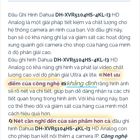
Đầu Ghi Hình Dahua
DH-XVR5104HS-4KL-I3
HD
Analog là một giải pháp tiết kiệm và chất lượng cho
hệ thống camera an ninh của bạn. Với đầu ghi này,
bạn sẽ có khả năng ghi lại và giám sát các hoạt động
xung quanh gói camera cho shop cửa hàng của mình
ở độ phân giải cao.
Đầu ghi hình Dahua
DH-XVR5104HS-4KL-I3
HD
Analog có khả năng ghi hình và phát lại video chất
lượng cao với độ phân giải Ultra 4k lite. ≋
Nét ưu
khẳng định
điểm của công nghệ
📸
rằng hình ảnh
sẽ rõ nét và chi tiết, giúp bạn dễ dàng nhận ra các chi
tiết quan trọng trong hình ảnh. Với khả năng này, bạn
có thể theo dõi và giám sát cửa hàng của mình một
cách hiệu quả hơn.
🔄
Nét cần nghĩ đến của sản phẩm hơn cả
đầu ghi
hình Dahua
DH-XVR5104HS-4KL-I3
HD Analog còn
cho phép bạn kết nối thêm 4 camera IP.
Công nghệ