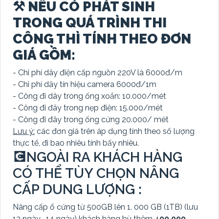
⚒ NẾU CÓ PHÁT SINH
TRONG QUÁ TRÌNH THI
CÔNG THÌ TÍNH THEO ĐƠN
GIÁ GỒM:
- Chi phí dây điện cấp nguồn 220V là 6000đ/m
- Chi phí dây tín hiệu camera 6000đ/1m
- Công đi dây trong ống xoắn: 10.000/mét
- Công đi đây trong nẹp điện: 15.000/mét
- Công đi đây trong ống cứng 20.000/ mét
Lưu ý:
các đơn giá trên áp dụng tính theo số lượng
thực tế, đi bao nhiêu tính bấy nhiêu.
💽NGOÀI RA KHÁCH HÀNG
CÓ THỂ TÙY CHỌN NÂNG
CẤP DUNG LƯỢNG :
Nâng cấp ổ cứng từ 500GB lên 1. 000 GB (1TB) (lưu
13 ngày- 14 ngày) khách hàng bù thêm 4
00.000