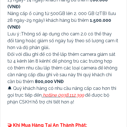
(VNĐ)
Nâng cấp ổ cứng từ 500GB lên 2. 000 GB (2TB) (lưu
28 ngày-29 ngày) khách hàng bù thêm
1.500.000
(VNĐ)
Lưu ý :Thông số áp dụng cho cam 2.0 có thể thay
đổi tăng hoặc giảm số ngày tuỳ theo số lượng cam ít
hơn và độ phân giải..
Đối với đầu ghi để có thể lắp thêm camera giám sát
từ 4 kênh lên 8 kênh( để phòng trù các trường hợp
có thêm nhu cầu lắp thêm các loại camera để không
cần nâng cấp đầu ghi về sau này thì quý khách chỉ
cần bù thêm
800,000 VNĐ
🔔 Quý khách hàng có nhu cầu nâng cấp cao hơn thì
gọi trực tiếp đến
hotline 0938.112.399
để được bộ
phận CSKH hỗ trợ chi tiết hơn ạ!
🤝 Khi Mua Hàng Tại An Thành Phát: