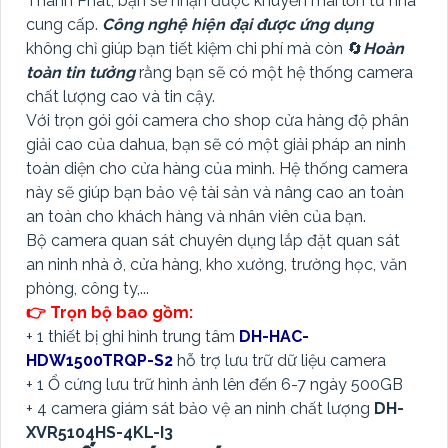
Thành Phát, bạn sẽ nhận được khuyến mãi lớn từ nhà
cung cấp.
Công nghệ hiện đại được ứng dụng
không chỉ giúp bạn tiết kiệm chi phí mà còn 🔄
Hoàn
toàn tin tưởng
rằng bạn sẽ có một hệ thống camera
chất lượng cao và tin cậy.
Với trọn gói gói camera cho shop cửa hàng độ phân
giải cao của dahua, bạn sẽ có một giải pháp an ninh
toàn diện cho cửa hàng của mình. Hệ thống camera
này sẽ giúp bạn bảo vệ tài sản và nâng cao an toàn
an toàn cho khách hàng và nhân viên của bạn.
Bộ camera quan sát chuyên dụng lắp đặt quan sát
an ninh nhà ở, cửa hàng, kho xưởng, trường học, văn
phòng, công ty,...
👉 Trọn bộ bao gồm:
+ 1 thiết bị ghi hình trung tâm
DH-HAC-
HDW1500TRQP-S2
hỗ trợ lưu trữ dữ liệu camera
+ 1 Ổ cứng lưu trữ hình ảnh lên đến 6-7 ngày 500GB
+ 4 camera giám sát bảo vệ an ninh chất lượng
DH-
XVR5104HS-4KL-I3