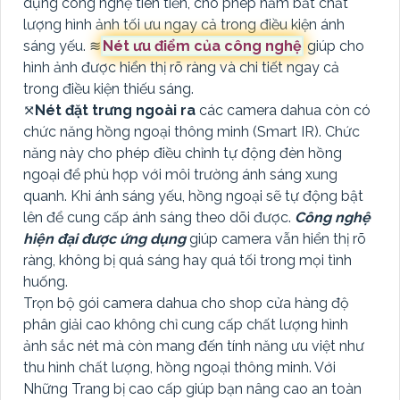
dụng công nghệ tiên tiến, cho phép nắm bắt chất
lượng hình ảnh tối ưu ngay cả trong điều kiện ánh
sáng yếu. ≋
Nét ưu điểm của công nghệ
giúp cho
hình ảnh được hiển thị rõ ràng và chi tiết ngay cả
trong điều kiện thiếu sáng.
⤧
Nét đặt trưng ngoài ra
các camera dahua còn có
chức năng hồng ngoại thông minh (Smart IR). Chức
năng này cho phép điều chỉnh tự động đèn hồng
ngoại để phù hợp với môi trường ánh sáng xung
quanh. Khi ánh sáng yếu, hồng ngoại sẽ tự động bật
lên để cung cấp ánh sáng theo dõi được.
Công nghệ
hiện đại được ứng dụng
giúp camera vẫn hiển thị rõ
ràng, không bị quá sáng hay quá tối trong mọi tình
huống.
Trọn bộ gói camera dahua cho shop cửa hàng độ
phân giải cao không chỉ cung cấp chất lượng hình
ảnh sắc nét mà còn mang đến tính năng ưu việt như
thu hình chất lượng, hồng ngoại thông minh. Với
Những Trang bị cao cấp giúp bạn nâng cao an toàn