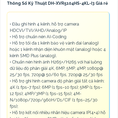
Thông Số Kỹ Thuật DH-XVR5104HS-4KL-I3 Giá rẻ
• Đầu ghi hình 4 kênh, hỗ trợ camera
HDCVI/TVI/AHD/Analog/IP
• Hỗ trợ chuẩn nén AI-Coding
• Hỗ trợ tối đa 1 kênh bảo vệ vành đai (analog)
hoặc 1 kênh nhận diện khuôn mặt (analog) hoặc 4
kênh SMD Plus (analog).
• Chuẩn nén hình ảnh H265+/H265 với hai luồng
dữ liệu độ phân giải 4K, 6MP, 5MP, 4MP, 1080p@
25/30 fps, 720p@ 50/60 fps, 720p@ 25/30 fps
• Hỗ trợ ghi hình camera độ phân giải tất cả kênh:
4K (1 fps–7 fps); 6MP (1 fps–10 fps); 5MP (1 fps–
12 fps); 4MP/3MP (1 fps–15 fps); 4M-
N/1080p/720p/960H/D1/CIF (1 fps–25/30
fps);
• Hỗ trợ kết nối nhiều nhãn hiệu camera IP(4+4) hỗ