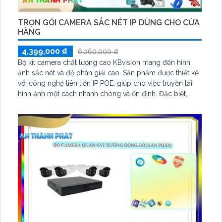
TRỌN GÓI CAMERA SẮC NÉT IP DÙNG CHO CỬA
HÀNG
4,399,000 ₫
6,260,000 ₫
Bộ kit camera chất lượng cao KBvision mang đến hình
ảnh sắc nét và độ phân giải cao. Sản phẩm được thiết kế
với công nghệ tiên tiến IP POE, giúp cho việc truyền tải
hình ảnh một cách nhanh chóng và ổn định. Đặc biệt,
camera này cho chất lượng hình ảnh sáng đẹp và trung
thực, phù hợp để sử dụng cho các công trình với chi phí
phù hợp mà vẫn đảm bảo được chất lượng sản phẩm