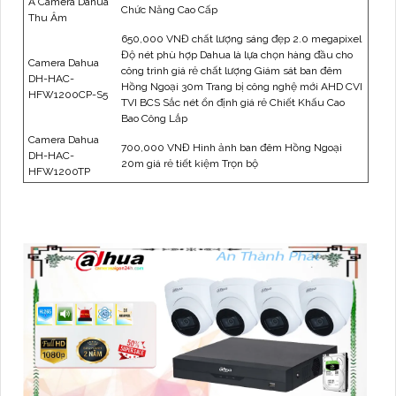
A Camera Dahua
Chức Năng Cao Cấp
Thu Âm
650,000 VNĐ chất lượng sáng đẹp 2.0 megapixel
Độ nét phù hợp Dahua là lựa chọn hàng đầu cho
Camera Dahua
công trình giá rẻ chất lượng Giám sát ban đêm
DH-HAC-
Hồng Ngoại 30m Trang bị công nghệ mới AHD CVI
HFW1200CP-S5
TVI BCS Sắc nét ổn định giá rẻ Chiết Khấu Cao
Bao Công Lắp
Camera Dahua
700,000 VNĐ Hình ảnh ban đêm Hồng Ngoại
DH-HAC-
20m giá rẻ tiết kiệm Trọn bộ
HFW1200TP