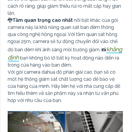
cách rõ ràng, giúp giảm thiểu rủi ro mất cắp hay gian
lận.
🐉️
Tầm quan trọng cao nhất
nổi bật khác của gói
camera này là khả năng quan sát ban đêm thông
qua công nghệ hồng ngoại. Với tầm quan sát hồng
ngoại 25m, camera sẽ tự động chuyển đổi vào chế
khẳng
độ ban đêm khi ánh sáng môi trường giảm, 📸
định
bạn không bỏ lỡ bất kỳ hoạt động nào diễn ra
trong cửa hàng vào ban đêm.
Với gói camera dahua độ phân giải cao, bạn sẽ có
một hệ thống giám sát chất lượng cao để bảo vệ
cửa hàng của mình. Hãy liên hệ với nhà cung cấp để
tìm hiểu thêm về sản phẩm này và nhận tư vấn phù
hợp với nhu cầu của bạn.