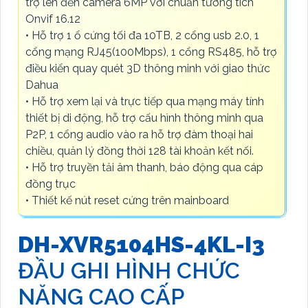
trợ lên đến camera 6MP với chuẩn tương tích
Onvif 16.12
• Hỗ trợ 1 ổ cứng tối đa 10TB, 2 cổng usb 2.0, 1
cổng mạng RJ45(100Mbps), 1 cổng RS485, hỗ trợ
điều kiển quay quét 3D thông minh với giao thức
Dahua
• Hỗ trợ xem lại và trực tiếp qua mạng máy tính
thiết bị di động, hỗ trợ cấu hình thông minh qua
P2P, 1 cổng audio vào ra hỗ trợ đàm thoại hai
chiều, quản lý đồng thời 128 tài khoản kết nối.
• Hỗ trợ truyền tải âm thanh, báo động qua cáp
đồng trục
• Thiết kế nút reset cứng trên mainboard
DH-XVR5104HS-4KL-I3
ĐẦU GHI HÌNH CHỨC
NĂNG CAO CẤP