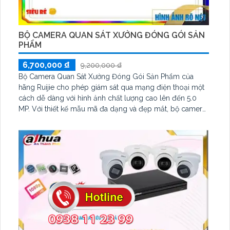
BỘ CAMERA QUAN SÁT XƯỞNG ĐÓNG GÓI SẢN
PHẨM
6,700,000 ₫
9,200,000 ₫
Bộ Camera Quan Sát Xưởng Đóng Gói Sản Phẩm của
hãng Ruijie cho phép giám sát qua mạng điện thoại một
cách dễ dàng với hình ảnh chất lượng cao lên đến 5.0
MP. Với thiết kế mẫu mã đa dạng và đẹp mắt, bộ camera
này không chỉ mang lại chất lượng hình ảnh sắc nét mà
còn tạo điểm nhấn cho không gian xưởng đóng gói sản
phẩm