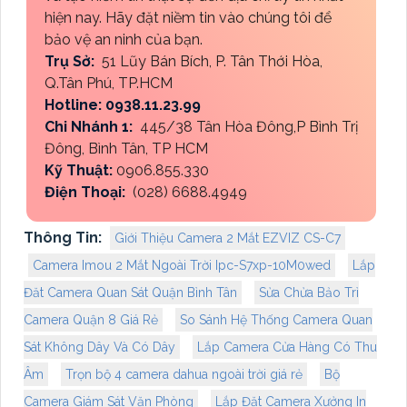
hiện nay. Hãy đặt niềm tin vào chúng tôi để
bảo vệ an ninh của bạn.
Trụ Sở:
51 Lũy Bán Bích, P. Tân Thới Hòa,
Q.Tân Phú, TP.HCM
Hotline: 0938.11.23.99
Chi Nhánh 1:
445/38 Tân Hòa Đông,P Bình Trị
Đông, Bình Tân, TP HCM
Kỹ Thuật:
0906.855.330
Điện Thoại:
(028) 6688.4949
Thông Tin:
Giới Thiệu Camera 2 Mắt EZVIZ CS-C7
Camera Imou 2 Mắt Ngoài Trời Ipc-S7xp-10M0wed
Lắp
Đăt Camera Quan Sát Quận Bình Tân
Sửa Chửa Bảo Trì
Camera Quận 8 Giá Rẻ
So Sánh Hệ Thống Camera Quan
Sát Không Dây Và Có Dây
Lắp Camera Cửa Hàng Có Thu
Âm
Trọn bộ 4 camera dahua ngoài trời giá rẻ
Bộ
Camera Giám Sát Văn Phòng
Lắp Đặt Camera Xưởng In