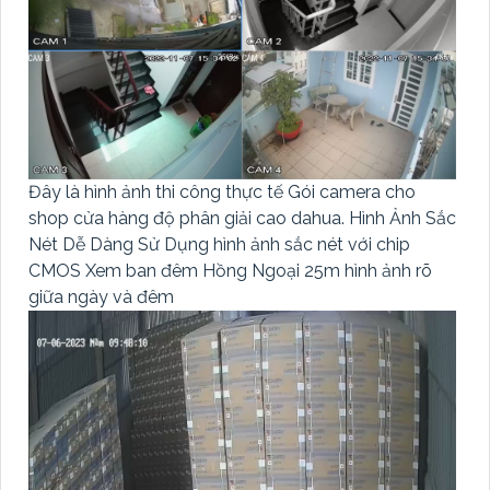
Đây là hình ảnh thi công thực tế Gói camera cho
shop cửa hàng độ phân giải cao dahua. Hình Ảnh Sắc
Nét Dễ Dàng Sử Dụng hình ảnh sắc nét với chip
CMOS Xem ban đêm Hồng Ngoại 25m hình ảnh rõ
giữa ngày và đêm