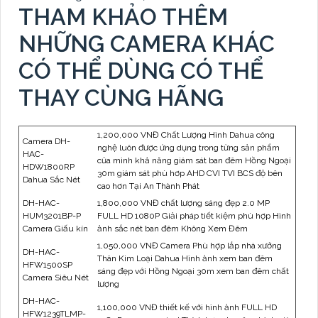
THAM KHẢO THÊM
NHỮNG CAMERA KHÁC
CÓ THỂ DÙNG CÓ THỂ
THAY CÙNG HÃNG
1,200,000 VNĐ Chất Lượng Hình Dahua công
Camera DH-
nghệ luôn được ứng dụng trong từng sản phẩm
HAC-
của mình khả năng giám sát ban đêm Hồng Ngoại
HDW1800RP
30m giám sát phù hơp AHD CVI TVI BCS độ bên
Dahua Sắc Nét
cao hơn Tại An Thành Phát
DH-HAC-
1,800,000 VNĐ chất lượng sáng đẹp 2.0 MP
HUM3201BP-P
FULL HD 1080P Giải pháp tiết kiệm phù hợp Hình
Camera Giấu kín
ảnh sắc nét ban đêm Không Xem Đêm
1,050,000 VNĐ Camera Phù hợp lắp nhà xưởng
DH-HAC-
Thân Kim Loại Dahua Hình ảnh xem ban đêm
HFW1500SP
sáng đẹp với Hồng Ngoại 30m xem ban đêm chất
Camera Siêu Nét
lượng
DH-HAC-
1,100,000 VNĐ thiết kế với hình ảnh FULL HD
HFW1239TLMP-