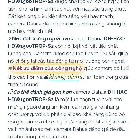
HDW1500TRQP-S2
được chế tạo với công nghệ tiên
tiến, cho ra hình ảnh sắc nét với màu sắc trung thực.
Bất kể trong điều kiện ánh sáng yếu hay mạnh,
camera Dahua đều cho ra hình ảnh rõ ràng, không bị
mờ hay mất chi tiết.
⤧
Nét đặt trưng ngoài ra
camera Dahua
DH-HAC-
HDW1500TRQP-S2
còn nổi bật với vật liệu chất
lượng cao. Camera được chế tạo từ vật liệu sắt, giúp
nó chống lại các tác động từ môi trường bên ngoài.
≋
Nét ưu điểm của công nghệ
giúp camera có tuổi
khẳng định
thọ cao hơn và 📸
sự an toàn trong quá
trình sử dụng.
🌈
Có thể đánh giá gọn hơn
camera Dahua
DH-HAC-
HDW1500TRQP-S2
là một lựa chọn tuyệt vời cho
những người đang tìm kiếm camera giá rẻ nhưng
chất lượng. Với độ phân giải cao, khả năng đồng bộ
với gói camera cho shop cửa hàng độ phân giải cao,
và hình ảnh sắc nét, camera Dahua đáng giá để đầu
tư cho công trình của bạn.