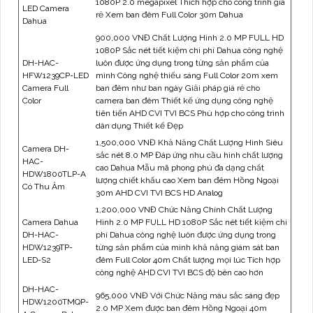
1080P 2.0 megapixel Thích hợp cho công trình giá
LED Camera
rẻ Xem ban đêm Full Color 30m Dahua
Dahua
900,000 VNĐ Chất Lượng Hình 2.0 MP FULL HD
1080P Sắc nét tiết kiệm chi phí Dahua công nghệ
DH-HAC-
luôn được ứng dụng trong từng sản phẩm của
HFW1239CP-LED
mình Công nghệ thiếu sáng Full Color 20m xem
Camera Full
ban đêm như ban ngày Giải pháp giá rẻ cho
Color
camera ban đêm Thiết kế ứng dụng công nghệ
tiên tiến AHD CVI TVI BCS Phù hợp cho công trình
dân dụng Thiết kế Đẹp
1,500,000 VNĐ Khả Năng Chất Lượng Hình Siêu
Camera DH-
sắc nét 8.0 MP Đáp ứng nhu cầu hình chất lượng
HAC-
cao Dahua Mẫu mã phong phú đa dạng chất
HDW1800TLP-A
lượng chiết khấu cao Xem ban đêm Hồng Ngoại
Có Thu Âm
30m AHD CVI TVI BCS HD Analog
1,200,000 VNĐ Chức Năng Chính Chất Lượng
Camera Dahua
Hình 2.0 MP FULL HD 1080P Sắc nét tiết kiệm chi
DH-HAC-
phí Dahua công nghệ luôn được ứng dụng trong
HDW1239TP-
từng sản phẩm của mình khả năng giám sát ban
LED-S2
đêm Full Color 40m Chất lượng mọi lúc Tích hợp
công nghệ AHD CVI TVI BCS độ bên cao hơn
DH-HAC-
965,000 VNĐ Với Chức Năng màu sắc sáng đẹp
HDW1200TMQP-
2.0 MP Xem được ban đêm Hồng Ngoại 40m