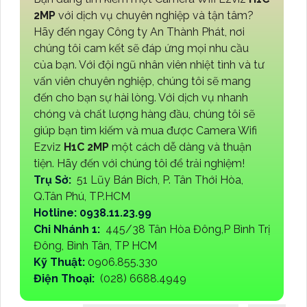
2MP
với dịch vụ chuyên nghiệp và tận tâm?
Hãy đến ngay Công ty An Thành Phát, nơi
chúng tôi cam kết sẽ đáp ứng mọi nhu cầu
của bạn. Với đội ngũ nhân viên nhiệt tình và tư
vấn viên chuyên nghiệp, chúng tôi sẽ mang
đến cho bạn sự hài lòng. Với dịch vụ nhanh
chóng và chất lượng hàng đầu, chúng tôi sẽ
giúp bạn tìm kiếm và mua được Camera Wifi
Ezviz
H1C 2MP
một cách dễ dàng và thuận
tiện. Hãy đến với chúng tôi để trải nghiệm!
Trụ Sở:
51 Lũy Bán Bích, P. Tân Thới Hòa,
Q.Tân Phú, TP.HCM
Hotline: 0938.11.23.99
Chi Nhánh 1:
445/38 Tân Hòa Đông,P Bình Trị
Đông, Bình Tân, TP HCM
Kỹ Thuật:
0906.855.330
Điện Thoại:
(028) 6688.4949