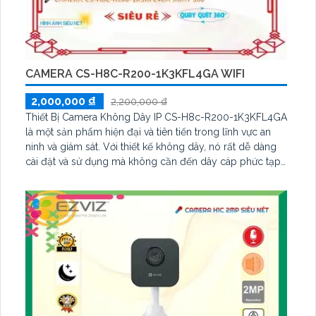
CAMERA CS-H8C-R200-1K3KFL4GA WIFI
2,000,000 ₫
2,200,000 ₫
Thiết Bị Camera Không Dây IP CS-H8c-R200-1K3KFL4GA
là một sản phẩm hiện đại và tiên tiến trong lĩnh vực an
ninh và giám sát. Với thiết kế không dây, nó rất dễ dàng
cài đặt và sử dụng mà không cần đến dây cáp phức tạp.
Camera có độ phân giải cao 1K3KFL4GA, giúp bạn theo
dõi và ghi lại hình ảnh rõ nét