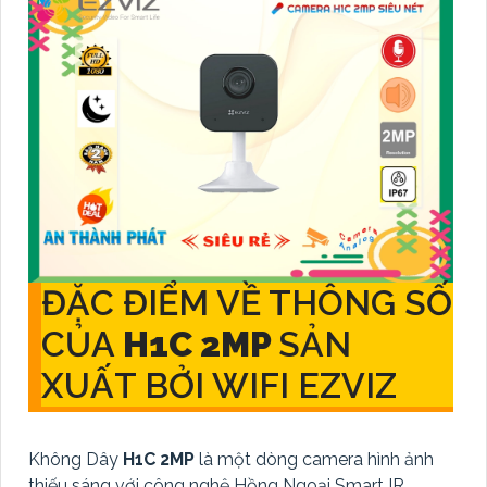
ĐẶC ĐIỂM VỀ THÔNG SỐ
CỦA
H1C 2MP
SẢN
XUẤT BỞI WIFI EZVIZ
Không Dây
H1C 2MP
là một dòng camera hình ảnh
thiếu sáng với công nghệ Hồng Ngoại Smart IR