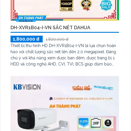
DH-XVR1B04-I-VN SẮC NÉT DAHUA
1,800,000 ₫
1,820,000 ₫
Thiết bị thu hình HD DH-XVR1B04-I-VN là lựa chọn hoàn
hảo với chất lượng sắc nét lên đến 2.0 megapixel. Đáng
chú ý với khả năng xem được ban đêm, được trang bị 1
HDD và công nghệ AHD, CVI, TVI, BCS giúp đảm bảo
hình ảnh rõ nét. Với đầu ra HDMI và giá rẻ, thiết bị này
phù hợp cho công trình nhỏ