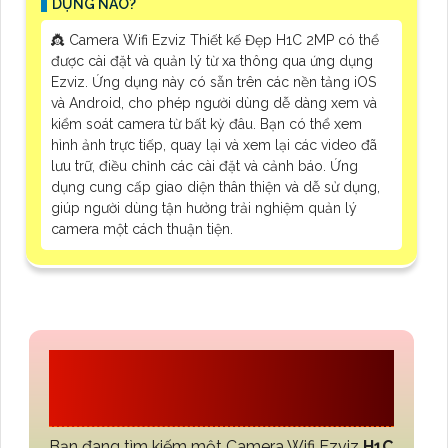
DỤNG NÀO?
👸 Camera Wifi Ezviz Thiết kế Đẹp H1C 2MP có thể
được cài đặt và quản lý từ xa thông qua ứng dụng
Ezviz. Ứng dụng này có sẵn trên các nền tảng iOS
và Android, cho phép người dùng dễ dàng xem và
kiểm soát camera từ bất kỳ đâu. Bạn có thể xem
hình ảnh trực tiếp, quay lại và xem lại các video đã
lưu trữ, điều chỉnh các cài đặt và cảnh báo. Ứng
dụng cung cấp giao diện thân thiện và dễ sử dụng,
giúp người dùng tận hưởng trải nghiệm quản lý
camera một cách thuận tiện.
CÔNG TY TNHH TM-
DV AN THÀNH PHÁT
Bạn đang tìm kiếm một Camera Wifi Ezviz
H1C