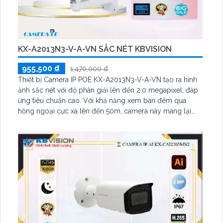
KX-A2013N3-V-A-VN SẮC NÉT KBVISION
955,500 ₫
1,470,000 ₫
Thiết bị Camera IP POE KX-A2013N3-V-A-VN tạo ra hình
ảnh sắc nét với độ phân giải lên đến 2.0 megapixel, đáp
ứng tiêu chuẩn cao. Với khả năng xem ban đêm qua
hồng ngoại cực xa lên đến 50m, camera này mang lại
hiệu suất tuyệt vời ngay cả trong điều kiện ánh sáng yếu