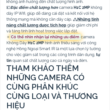
không ảnh hướng đến chất lượng hình ảnh.
💷
Đặc điểm chất lượng hơn
camera
H1C 2MP
không
dây IP Wifi, giúp dễ dàng cài đặt và kết nối với hệ
thống mạng mà không cần dây cáp. ⁂
Những tính
năng chất lượng được tích hợp
giúp giảm chi phí
và tăng tính linh hoạt trong việc lắp đặt.
🔅
Có thể nhìn nhận lại những ưu điểm
camera
Không Dây
H1C 2MP
hình ảnh thiếu sáng với công
nghệ Hồng Ngoại Smart IR là một lựa chọn lý tưởng
cho việc giám sát trong các công trình dân dụng,
tự
tin
quan sát chất lượng cao cả ngày và đêm.
THAM KHẢO THÊM
NHỮNG CAMERA CÓ
CÙNG PHÂN KHÚC
CÙNG LOẠI VÀ THƯƠNG
HIỆU