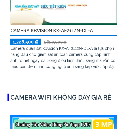
CAMERA KBVISION KX-AF2112N-DL-A
1,228,500 ₫
1,890,000 ₫
Camera quan sát kbvision KX-AF2112N-DL-A là lựa chọn
hàng đầu cho giám sát an toàn camera cung cấp hình
ảnh rõ nét ngay cả trong điều kiện thiếu sáng mà vẫn có
màu ban đêm nhờ công nghệ ánh sáng kép việc lắp đặt
và sử dụng trở nên tiện lợi hơn camera đem lại hiệu suất
ổn định và an toàn cho hệ thống giám sát của bạn.
Camera giá rẻ công nghệ POE KX-AF2112N-DL-A là lựa
chọn tốt với khả năng Thu Âm, ánh sáng kép, Chống
CAMERA WIFI KHÔNG DÂY GIÁ RẺ
Ngược Sáng DWDR, và Công nghệ giám sát Full Color
ban đêm