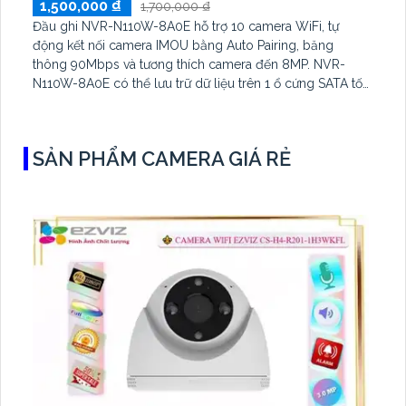
1,500,000 ₫
1,700,000 ₫
Đầu ghi NVR-N110W-8A0E hỗ trợ 10 camera WiFi, tự
động kết nối camera IMOU bằng Auto Pairing, băng
thông 90Mbps và tương thích camera đến 8MP. NVR-
N110W-8A0E có thể lưu trữ dữ liệu trên 1 ổ cứng SATA tối
đa 16TB, 2 cổng USB và dùng phần mềm Imou Life
SẢN PHẨM CAMERA GIÁ RẺ