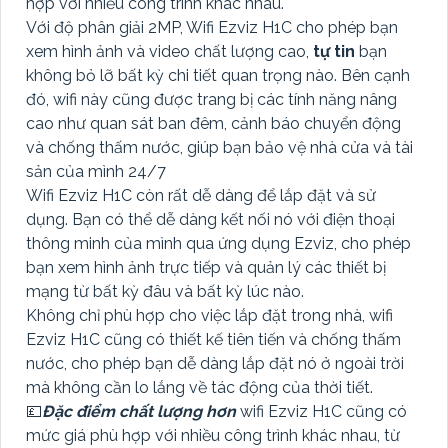
hợp với nhiều công trình khác nhau.
Với độ phân giải 2MP, Wifi Ezviz H1C cho phép bạn
xem hình ảnh và video chất lượng cao,
tự tin
bạn
không bỏ lỡ bất kỳ chi tiết quan trọng nào. Bên cạnh
đó, wifi này cũng được trang bị các tính năng nâng
cao như quan sát ban đêm, cảnh báo chuyển động
và chống thấm nước, giúp bạn bảo vệ nhà cửa và tài
sản của mình 24/7
Wifi Ezviz H1C còn rất dễ dàng để lắp đặt và sử
dụng. Bạn có thể dễ dàng kết nối nó với điện thoại
thông minh của mình qua ứng dụng Ezviz, cho phép
bạn xem hình ảnh trực tiếp và quản lý các thiết bị
mạng từ bất kỳ đâu và bất kỳ lúc nào.
Không chỉ phù hợp cho việc lắp đặt trong nhà, wifi
Ezviz H1C cũng có thiết kế tiên tiến và chống thấm
nước, cho phép bạn dễ dàng lắp đặt nó ở ngoài trời
mà không cần lo lắng về tác động của thời tiết.
💷
Đặc điểm chất lượng hơn
wifi Ezviz H1C cũng có
mức giá phù hợp với nhiều công trình khác nhau, từ