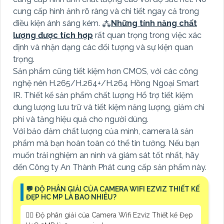
cung cấp hình ảnh rõ ràng và chi tiết ngay cả trong
điều kiện ánh sáng kém. ⁂
Những tính năng chất
lượng được tích hợp
rất quan trọng trong việc xác
định và nhận dạng các đối tượng và sự kiện quan
trọng.
Sản phẩm cũng tiết kiệm hơn CMOS, với các công
nghệ nén H.265/H.264+/H.264 Hồng Ngoại Smart
IR. Thiết kế sản phẩm chất lượng Hổ trợ tiết kiệm
dung lượng lưu trữ và tiết kiệm năng lượng, giảm chi
phí và tăng hiệu quả cho người dùng.
Với bảo đảm chất lượng của mình, camera là sản
phẩm mà bạn hoàn toàn có thể tin tưởng. Nếu bạn
muốn trải nghiệm an ninh và giám sát tốt nhất, hãy
đến Công ty An Thành Phát cung cấp sản phẩm này.
️💬 ĐỘ PHÂN GIẢI CỦA CAMERA WIFI EZVIZ THIẾT KẾ
ĐẸP HC MP LÀ BAO NHIÊU?
❤️‍💋‍ Độ phân giải của Camera Wifi Ezviz Thiết kế Đẹp