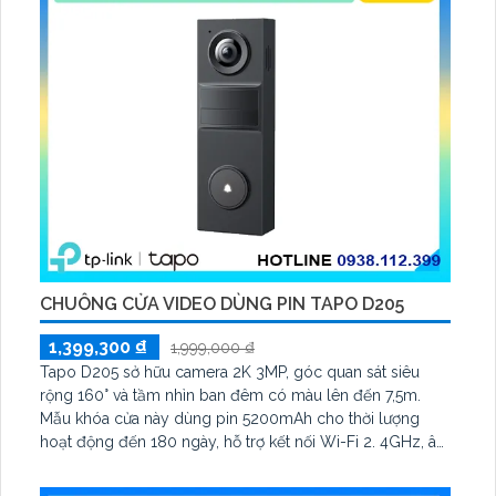
CHUÔNG CỬA VIDEO DÙNG PIN TAPO D205
1,399,300 ₫
1,999,000 ₫
Tapo D205 sở hữu camera 2K 3MP, góc quan sát siêu
rộng 160° và tầm nhìn ban đêm có màu lên đến 7,5m.
Mẫu khóa cửa này dùng pin 5200mAh cho thời lượng
hoạt động đến 180 ngày, hỗ trợ kết nối Wi-Fi 2. 4GHz, âm
thanh hai chiều và lưu trữ qua thẻ microSD tối đa 512GB