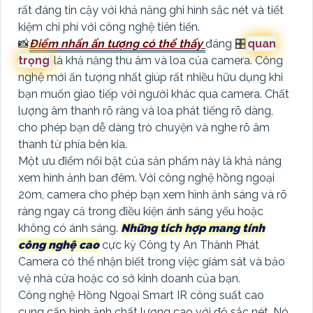
rất đáng tin cậy với khả năng ghi hình sắc nét và tiết
kiệm chi phí với công nghệ tiên tiến.
📸
Điểm nhấn ấn tượng có thể thấy
đáng 🎛
quan
trọng
là khả năng thu âm và loa của camera. Công
nghệ mới ấn tượng nhất giúp rất nhiều hữu dụng khi
bạn muốn giao tiếp với người khác qua camera. Chất
lượng âm thanh rõ ràng và loa phát tiếng rõ dàng,
cho phép bạn dễ dàng trò chuyện và nghe rõ âm
thanh từ phía bên kia.
Một ưu điểm nổi bật của sản phẩm này là khả năng
xem hình ảnh ban đêm. Với công nghệ hồng ngoại
20m, camera cho phép bạn xem hình ảnh sáng và rõ
ràng ngay cả trong điều kiện ánh sáng yếu hoặc
không có ánh sáng.
Những tích hợp mang tính
công nghệ cao
cực kỳ Công ty An Thành Phát
Camera có thể nhận biết trong việc giám sát và bảo
vệ nhà cửa hoặc cơ sở kinh doanh của bạn.
Công nghệ Hồng Ngoại Smart IR công suất cao
cung cấp hình ảnh chất lượng cao với độ sắc nét. Nó