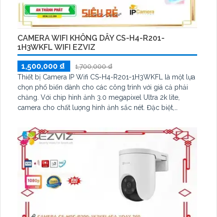
CAMERA WIFI KHÔNG DÂY CS-H4-R201-
1H3WKFL WIFI EZVIZ
1,500,000 ₫
1,700,000 ₫
Thiết bị Camera IP Wifi CS-H4-R201-1H3WKFL là một lựa
chọn phổ biến dành cho các công trình với giá cả phải
chăng. Với chip hình ảnh 3.0 megapixel Ultra 2k lite,
camera cho chất lượng hình ảnh sắc nét. Đặc biệt,
camera có khả năng xem màu ban đêm nhờ công nghệ
Hồng Ngoại 30m