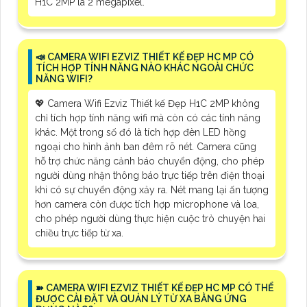
H1C 2MP là 2 megapixel.
📣 CAMERA WIFI EZVIZ THIẾT KẾ ĐẸP HC MP CÓ
TÍCH HỢP TÍNH NĂNG NÀO KHÁC NGOÀI CHỨC
NĂNG WIFI?
💖 Camera Wifi Ezviz Thiết kế Đẹp H1C 2MP không
chỉ tích hợp tính năng wifi mà còn có các tính năng
khác. Một trong số đó là tích hợp đèn LED hồng
ngoại cho hình ảnh ban đêm rõ nét. Camera cũng
hỗ trợ chức năng cảnh báo chuyển động, cho phép
người dùng nhận thông báo trực tiếp trên điện thoại
khi có sự chuyển động xảy ra. Nét mang lại ấn tượng
hơn camera còn được tích hợp microphone và loa,
cho phép người dùng thực hiện cuộc trò chuyện hai
chiều trực tiếp từ xa.
➽ CAMERA WIFI EZVIZ THIẾT KẾ ĐẸP HC MP CÓ THỂ
ĐƯỢC CÀI ĐẶT VÀ QUẢN LÝ TỪ XA BẰNG ỨNG