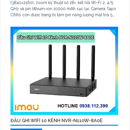
(3840×2160), zoom kỹ thuật số 18×, kết nối Wi-Fi 2. 4/5
GHz và pin lithium-ion 10000 mAh sạc lại. Camera Tapo
C660 còn được trang bị tấm pin năng lượng mặt trời 5.
2V 2. 5W, tích hợp AI phát hiện người, thú cưng, phương
tiện, lưu trữ thẻ microSD tối đa 512 GB
ĐẦU GHI WIFI 10 KÊNH NVR-N110W-8A0E