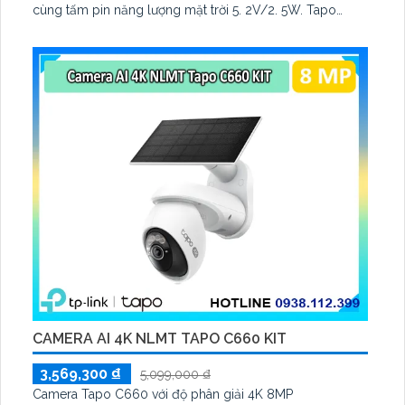
cùng tấm pin năng lượng mặt trời 5. 2V/2. 5W. Tapo
C460 KIT cũng hỗ trợ quan sát ban đêm màu với cảm
biến Starlight, tầm nhìn lên đến 15 m
CAMERA AI 4K NLMT TAPO C660 KIT
3,569,300 ₫
5,099,000 ₫
Camera Tapo C660 với độ phân giải 4K 8MP