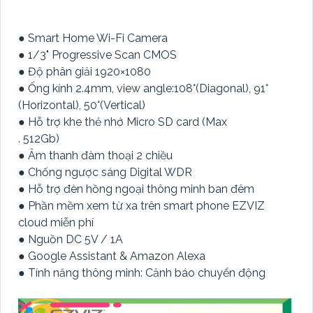
● Smart Home Wi-Fi Camera
● 1/3" Progressive Scan CMOS
● Độ phân giải 1920×1080
● Ống kính 2.4mm, view angle:108°(Diagonal), 91°
(Horizontal), 50°(Vertical)
● Hỗ trợ khe thẻ nhớ Micro SD card (Max
. 512Gb)
● Âm thanh đàm thoại 2 chiều
● Chống ngược sáng Digital WDR
● Hỗ trợ đèn hồng ngoại thông minh ban đêm
● Phần mềm xem từ xa trên smart phone EZVIZ
cloud miễn phí
● Nguồn DC 5V / 1A
● Google Assistant & Amazon Alexa
● Tính năng thông minh: Cảnh báo chuyển động