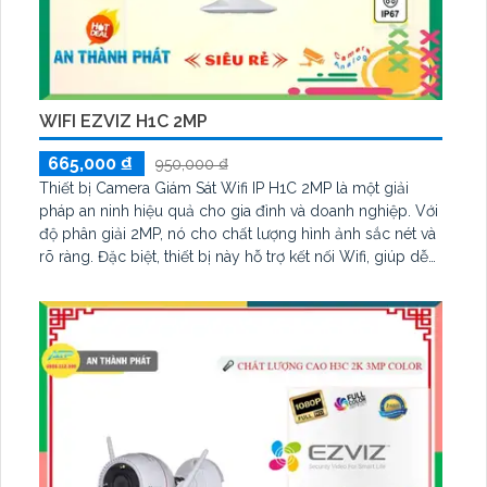
WIFI EZVIZ H1C 2MP
665,000 ₫
950,000 ₫
Thiết bị Camera Giám Sát Wifi IP H1C 2MP là một giải
pháp an ninh hiệu quả cho gia đình và doanh nghiệp. Với
độ phân giải 2MP, nó cho chất lượng hình ảnh sắc nét và
rõ ràng. Đặc biệt, thiết bị này hỗ trợ kết nối Wifi, giúp dễ
dàng cài đặt và tiết kiệm dây cáp. Nó có khả năng quan
sát ban đêm thông qua công nghệ hồng ngoại