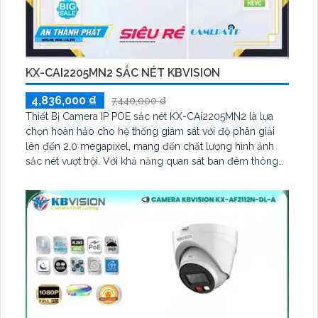
KX-CAI2205MN2 SẮC NÉT KBVISION
4,836,000 ₫
7,440,000 ₫
Thiết Bị Camera IP POE sắc nét KX-CAi2205MN2 là lựa
chọn hoàn hảo cho hệ thống giám sát với độ phân giải
lên đến 2.0 megapixel, mang đến chất lượng hình ảnh
sắc nét vượt trội. Với khả năng quan sát ban đêm thông
qua hồng ngoại có tầm xa lên đến 60m, camera này còn
được trang bị công nghệ IP POE đảm bảo không giảm
chất lượng truyền tải dữ liệu