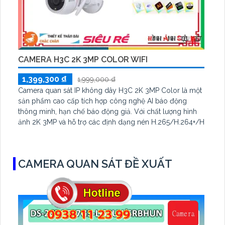
CAMERA H3C 2K 3MP COLOR WIFI
1,399,300 ₫
1,999,000 ₫
Camera quan sát IP không dây H3C 2K 3MP Color là một
sản phẩm cao cấp tích hợp công nghệ AI báo động
thông minh, hạn chế báo động giả. Với chất lượng hình
ảnh 2K 3MP và hỗ trợ các định dạng nén H.265/H.264+/H
CAMERA QUAN SÁT ĐỀ XUẤT