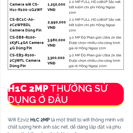
2.0 MP FULL HD 1080P Sắc nét
Camera wifi CS-
1,250,000
tiết kiệm chi phí Hồng Ngoại
H1c-R100-1G2WF
VNĐ
10m
CS-BC1C-A0-
2.0 MP FULL HD 1080P Sắc nét
2,990,000
2C2WPBDL
tiết kiệm chi phí Hồng Ngoại
VNĐ
Camera Dùng Pin
10m
CS-EB8-R100-
3.0 MP Độ Phân giải Ultra 2k lite
3,980,000
1K3FL4GA Camera
Được chọn nhiều cho công trình
VNĐ
4G Dùng Pin
giá rẻ Hồng Ngoại 10m
CS-EB3-R100-
3.0 MP Độ Phân giải Ultra 2k lite
3,300,000
2C3WFL Camera
Được chọn nhiều cho công trình
VNĐ
Dùng Pin
giá rẻ Hồng Ngoại 20m
H1C 2MP
THƯỚNG SỬ
DỤNG Ở ĐÂU
Wifi Ezviz
H1C 2MP
là một thiết bị wifi thông minh với
chất lượng hình ảnh sắc nét, dễ dàng lắp đặt và phù