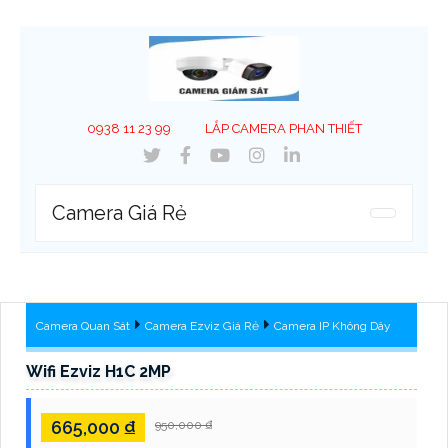
0938 11 23 99
LẮP CAMERA PHAN THIẾT
Camera Giá Rẻ
Camera Quan Sát
Camera Ezviz Giá Rẻ
Camera IP Không Dây
Wifi Ezviz H1C 2MP
665,000 ₫
950,000 ₫