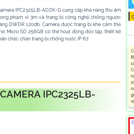
amera IPC2325LB-ADZK-G cung cấp khả năng thu âm
rong phạm vi 3m và trang bị công nghệ chống ngược
C
áng DWDR 120db. Camera được trang bị khe cắm thẻ
hớ Micro SD 256GB có thể hoạt động độc lập, thiết kế
hân chắc chắn trang bị chống nước IP 67
C
8
s
C
n
2
n
CAMERA IPC2325LB-
g
v