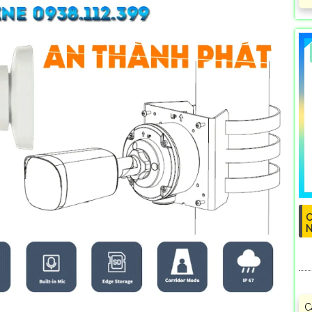
C
N
C