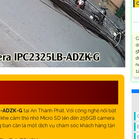
C
C
d
5
đ
n
1
DV ĐẦU TƯ AN THÀNH
B-ADZK-G
tại An Thành Phát. Với công nghệ nổi bật
qua khe cắm thẻ nhớ Micro SD lên đến 256GB camera
g bạn cần là một dịch vụ chăm sóc khách hàng tận