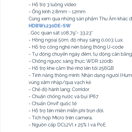
- Hỗ trợ 3 luồng video
- Ống kính 2.8mm ~ 12mm
Cùng xem qua những sản phẩm Thu Âm khác để
HDBW1230DE-SW
. Góc quan sát 108.79°~ 33.23°
- Hồng ngoại 50m, độ nhạy sáng 0.003 Lux.
- Hỗ trợ công nghệ nén băng thông U-code
- Tự động chuyển ngày đêm, tự động cân bằng 
- Chống ngược sáng thực: WDR 120db
- Hỗ trợ khe cắm thẻ nhớ lên tới 256GB
- Tính năng thông minh: Nhận dạng người (Hu
vùng xâm nhập/qua vạch kẻ
- Chế độ hành lang: Corridor
- Chuẩn chống nước và bụi IP67
- Chuẩn Onvif quốc tế
- Hỗ trợ tên miền miễn phí trọn đời.
- Tích hợp Micro trên camera.
- Nguồn cấp DC12V( ± 25% ) và PoE