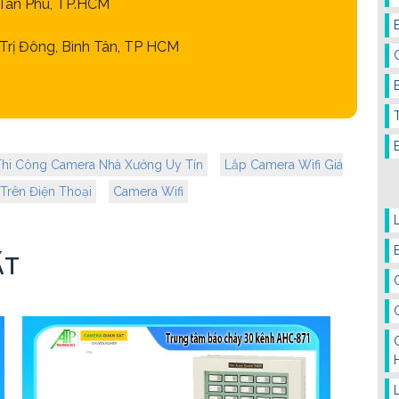
Q.Tân Phú, TP.HCM
rị Đông, Bình Tân, TP HCM
Thi Công Camera Nhà Xưởng Uy Tín
Lắp Camera Wifi Giá
Trên Điện Thoại
Camera Wifi
ẤT