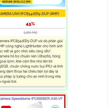
AMERA UNV IPC8542ER5-DUP (8MP)
45%
Liên Hệ
amera IPC8542ER5-DUP với độ phân giải
MP công nghệ LightHunter cho hình ảnh
ắc nét và góc nhìn siêu rộng 180°.
amera hỗ trợ chuẩn nén Ultra265, hồng
goại 50m, khe cắm thẻ nhớ lên tới
56GB, chuẩn chống nước bụi IP67 và tính
ăng đàm thoại hai chiều tiện lợi đây là
iải pháp lý tưởng cho an ninh trong nhà
à ngoài trời.