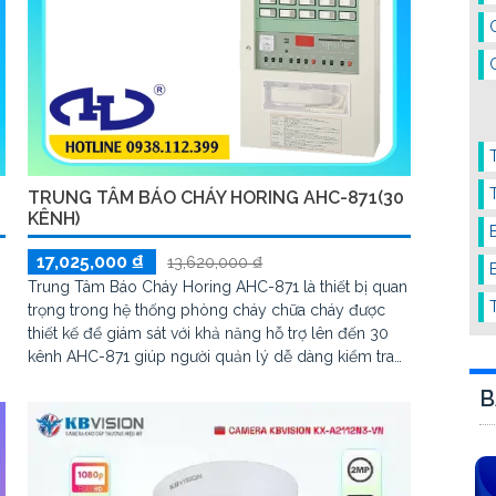
TRUNG TÂM BÁO CHÁY HORING AHC-871(30
KÊNH)
17,025,000 ₫
13,620,000 ₫
Trung Tâm Báo Cháy Horing AHC-871 là thiết bị quan
trọng trong hệ thống phòng cháy chữa cháy được
thiết kế để giám sát với khả năng hỗ trợ lên đến 30
kênh AHC-871 giúp người quản lý dễ dàng kiểm tra
phát hiện và xử lý các tình huống khẩn cấp liên quan
B
đến cháy nổ bảo vệ tài sản tính mạng con người và
môi trường xung quanh.