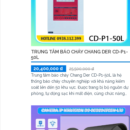
TRUNG TÂM BÁO CHÁY CHANG DER CD-P1-
50L
20,400,000 ₫
25,500,000 ₫
Trung tâm báo cháy Chang Der CD-P1-50L là hệ
thống báo cháy chuyên nghiệp với khả năng kiểm
soát lên đến 50 khu vực. Được trang bị bộ nguồn dự
phòng, tự động sạc khi mất điện, cùng chức năng
xác minh báo động và tự kiểm tra tín hiệu, giúp đảm
bảo hoạt động ổn định và giảm thiểu báo động giả,
bảo vệ an toàn tối ưu.