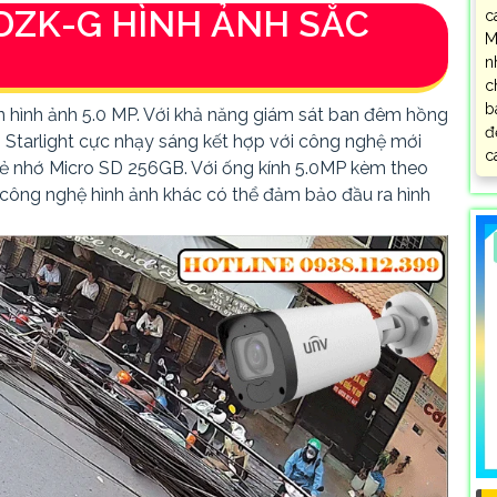
DZK-G HÌNH ẢNH SẮC
c
M
n
c
b
hình ảnh 5.0 MP. Với khả năng giám sát ban đêm hồng
đ
Starlight cực nhạy sáng kết hợp với công nghệ mới
c
 thẻ nhớ Micro SD 256GB. Với ống kính 5.0MP kèm theo
ông nghệ hình ảnh khác có thể đảm bảo đầu ra hình