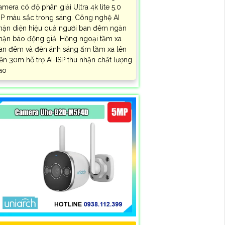
amera có độ phân giải Ultra 4k lite 5.0
P màu sắc trong sáng. Công nghệ AI
hận diện hiệu quả người ban đêm ngăn
hặn báo động giả. Hồng ngoại tầm xa
an đêm và đèn ánh sáng ấm tầm xa lên
ến 30m hỗ trợ AI-ISP thu nhận chất lượng
ao