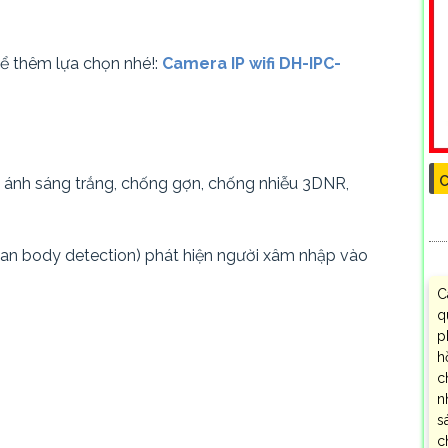
 thêm lựa chọn nhé!:
Camera IP wifi DH-IPC-
C
ánh sáng trắng, chống gợn, chống nhiễu 3DNR,
man body detection) phát hiện người xâm nhập vào
C
q
p
h
c
n
s
c