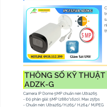
C
t
s
n
t
THÔNG SỐ KỸ THUẬT 
ADZK-G
Camera IP Dome 5MP chuẩn nén Ultra265
- Độ phân giải: 5MP (2880*1620), Max 25fps
- Chuẩn nén: Ultra265/H.265/ H.264/ MJPEG