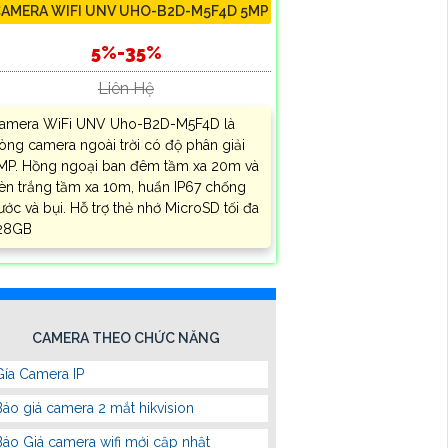
AMERA WIFI UNV UHO-B2D-M5F4D 5MP
5%-35%
Liên Hệ
amera WiFi UNV Uho-B2D-M5F4D là
òng camera ngoài trời có độ phân giải
MP. Hồng ngoại ban đêm tầm xa 20m và
èn trắng tầm xa 10m, huẩn IP67 chống
ước và bụi. Hỗ trợ thẻ nhớ MicroSD tối đa
28GB
CAMERA THEO CHỨC NĂNG
Gía Camera IP
Báo giá camera 2 mắt hikvision
Báo Giá camera wifi mới cập nhật