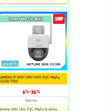
AMERA IP WIFI UNV UHO-P3C-M5F4
GOÀI TRỜI
5%-35%
liên hệ
amera UNV Uho-P3C-M5F4 là dòng