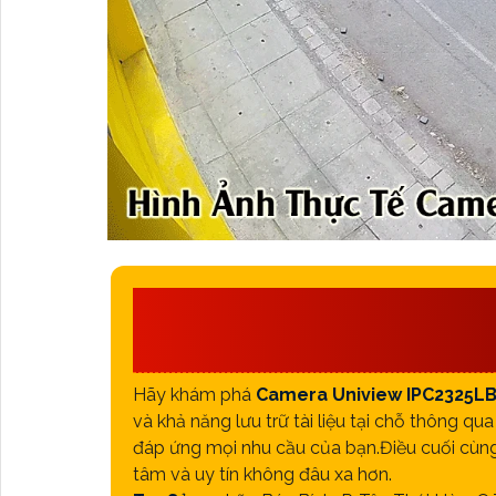
CÔNG TY TNHH TM-
PHÁT
Hãy khám phá
Camera Uniview IPC2325L
và khả năng lưu trữ tài liệu tại chỗ thông 
đáp ứng mọi nhu cầu của bạn.Điều cuối cùn
tâm và uy tín không đâu xa hơn.