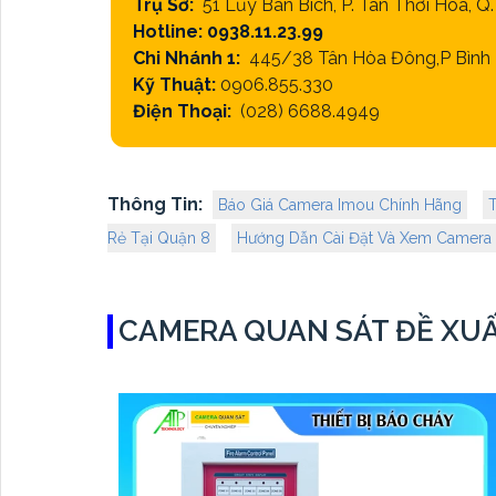
Trụ Sở:
51 Lũy Bán Bích, P. Tân Thới Hòa, 
Hotline: 0938.11.23.99
Chi Nhánh 1:
445/38 Tân Hòa Đông,P Bình T
Kỹ Thuật:
0906.855.330
Điện Thoại:
(028) 6688.4949
Thông Tin:
Báo Giá Camera Imou Chính Hãng
Rẻ Tại Quận 8
Hướng Dẫn Cài Đặt Và Xem Camera 
CAMERA QUAN SÁT ĐỀ XU