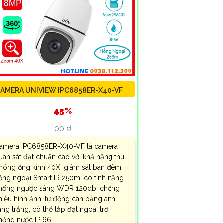
AMERA UNIVIEW IPC6858ER-X40-VF
45%
00 ₫
amera IPC6858ER-X40-VF là camera
uan sát đạt chuẩn cao với khả năng thu
hóng ống kính 40X, giám sát ban đêm
ồng ngoại Smart IR 250m, có tính năng
hống ngược sáng WDR 120db, chống
hiễu hình ảnh, tự động cân bằng ánh
áng trắng, có thể lắp đặt ngoài trời
hống nước IP 66