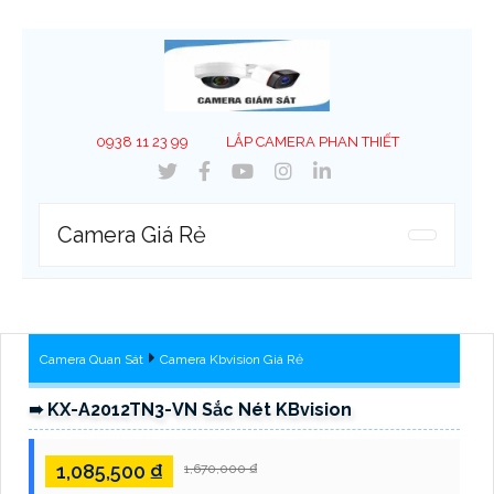
0938 11 23 99
LẮP CAMERA PHAN THIẾT
Camera Giá Rẻ
Camera Quan Sát
Camera Kbvision Giá Rẻ
➠ KX-A2012TN3-VN Sắc Nét KBvision
1,085,500 ₫
1,670,000 ₫