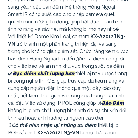
sáng yếu hoặc ban đêm. Hệ thống Hồng Ngoại
Smart IR công suất cao cho phép camera quét
quanh môi trường tự động, giúp bắt được các hình
ảnh rõ ràng và sắc nét mà không bị mờ hay nhoè.
Với thiết kế Dome Kim Loại, camera
KX-A2012TN3-
VN
trở thành một phần trang trí hiện đại và sang
trọng cho không gian giám sát. Chức năng xem được
ban đêm Hồng Ngoại lên đến 30m là điểm cộng lớn
cho việc bảo vệ an ninh khu vực trong suốt cả đêm.
✔️
Đặc điểm chất lượng hơn
thiết bị này được trang
bị công nghệ IP POE, giúp truy cập dữ liệu mạng và
cung cấp nguồn điện thông qua một dây cáp duy
nhất, tiết kiệm thời gian và công sức trong quá trình
cài đặt. Việc sử dụng IP POE cũng giúp ☣️
Bảo Đảm
không bị giảm chất lượng hình ảnh do sự chuyển đổi
tín hiệu hoặc ảnh hưởng từ nguồn cấp điện.
🔃
Có thể nhìn nhận lại những ưu điểm
thiết bị Ip
POE sắc nét
KX-A2012TN3-VN
là một lựa chọn