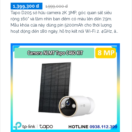
1,399,300 ₫
1,999,000 ₫
Tapo D205 sở hữu camera 2K 3MP, góc quan sát siêu
rộng 160° và tầm nhìn ban đêm có màu lên đến 7,5m.
Mẫu khóa cửa này dùng pin 5200mAh cho thời lượng
hoạt động đến 180 ngày, hỗ trợ kết nối Wi-Fi 2. 4GHz, âm
thanh hai chiều và lưu trữ qua thẻ microSD tối đa 512GB