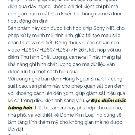
điện qua dây mạng, không chỉ tiết kiệm chi phí mà
còn giảm rủi ro cắt điện khiến hệ thống camera luôn
hoạt động ổn định.
Sản phẩm này còn được tích hợp chip Sony NIR, cho
phép xử lý mạnh mẽ hình ảnh, giúp tái tạo màu sắc
chân thực và chi tiết. Đồng thời, với các chuẩn nén
video H.265+/H.265/H.264+/H.264, kết hợp với ưu
điểm Thu hình Chất Lượng, camera IP này mang lại
khả năng ghi hình chất lượng cao mà dữ liệu vẫn
được lưu trữ một cách hiệu quả.
Với công nghệ ban đêm Hồng Ngoại Smart IR công
suất cao, sản phẩm này cho phép quan sát ban đêm
với khoảng cách lên đến 30m, giúp giám sát hiệu quả
kể cả trong điều kiện ánh sáng yếu. ✔️
Đặc điểm chất
lượng hơn
thiết bị camera này phù hợp cho căn hộ,
nhà phố, và với thiết kế Dome Kim Loại, nó cũng sẽ
làm tăng tính thẩm mỹ cho không gian mà nó được
lắp đặt.