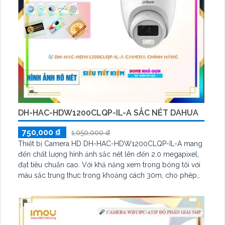
DH-HAC-HDW1200CLQP-IL-A SẮC NÉT DAHUA
750,000 ₫
1,050,000 ₫
Thiết bị Camera HD DH-HAC-HDW1200CLQP-IL-A mang
đến chất lượng hình ảnh sắc nét lên đến 2.0 megapixel,
đạt tiêu chuẩn cao. Với khả năng xem trong bóng tối với
màu sắc trung thực trong khoảng cách 30m, cho phép
quan sát vào ban đêm như ban ngày. Được tích hợp công
nghệ AHD CVI TVI BCS tiên tiến, camera cung cấp độ
bền cao và hình ảnh màu sắc rõ ràng, phù hợp cho căn
hộ nhà phố