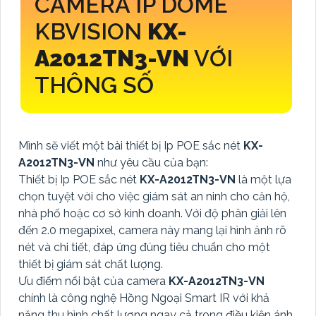
CAMERA IP DOME
KBVISION
KX-
A2012TN3-VN
VỚI
THÔNG SỐ
Mình sẽ viết một bài thiết bị Ip POE sắc nét
KX-
A2012TN3-VN
như yêu cầu của bạn:
Thiết bị Ip POE sắc nét
KX-A2012TN3-VN
là một lựa
chọn tuyệt vời cho việc giám sát an ninh cho căn hộ,
nhà phố hoặc cơ sở kinh doanh. Với độ phân giải lên
đến 2.0 megapixel, camera này mang lại hình ảnh rõ
nét và chi tiết, đáp ứng đúng tiêu chuẩn cho một
thiết bị giám sát chất lượng.
Ưu điểm nổi bật của camera
KX-A2012TN3-VN
chính là công nghệ Hồng Ngoại Smart IR với khả
năng thu hình chất lượng ngay cả trong điều kiện ánh