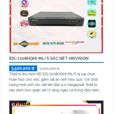
IDS-7208HQHI-M1/S SẮC NÉT HIKVISION
3,500,000 ₫
5,010,000 ₫
Thiết bị thu hình HD iDS-7208HQHI-M1/S là lựa chọn
hoàn hảo cho việc giám sát an ninh hiệu quả. Với chất
lượng hình ảnh sắc nét lên đến 4.0 megapixel, thiết bị
này đảm bảo quan sát rõ ràng ngay cả trong điều kiện
ánh sáng yếu. 1 HDD tích hợp giúp lưu trữ dữ liệu một
cách tiện lợi