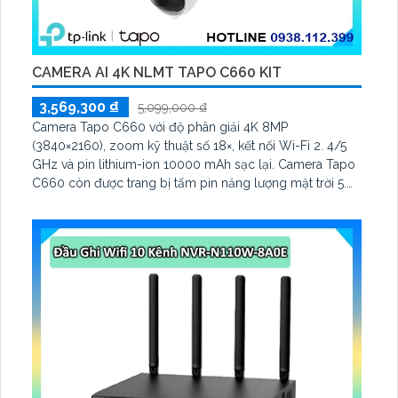
CAMERA AI 4K NLMT TAPO C660 KIT
3,569,300 ₫
5,099,000 ₫
Camera Tapo C660 với độ phân giải 4K 8MP
(3840×2160), zoom kỹ thuật số 18×, kết nối Wi-Fi 2. 4/5
GHz và pin lithium-ion 10000 mAh sạc lại. Camera Tapo
C660 còn được trang bị tấm pin năng lượng mặt trời 5.
2V 2. 5W, tích hợp AI phát hiện người, thú cưng, phương
tiện, lưu trữ thẻ microSD tối đa 512 GB