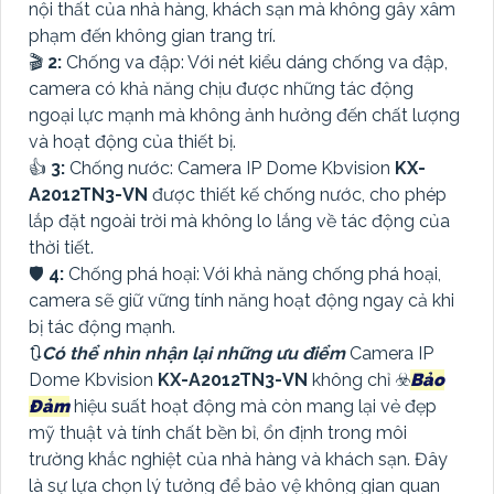
nội thất của nhà hàng, khách sạn mà không gây xâm
phạm đến không gian trang trí.
🎬
2:
Chống va đập: Với nét kiểu dáng chống va đập,
camera có khả năng chịu được những tác động
ngoại lực mạnh mà không ảnh hưởng đến chất lượng
và hoạt động của thiết bị.
👍
3:
Chống nước: Camera IP Dome Kbvision
KX-
A2012TN3-VN
được thiết kế chống nước, cho phép
lắp đặt ngoài trời mà không lo lắng về tác động của
thời tiết.
🛡
4:
Chống phá hoại: Với khả năng chống phá hoại,
camera sẽ giữ vững tính năng hoạt động ngay cả khi
bị tác động mạnh.
🔃
Có thể nhìn nhận lại những ưu điểm
Camera IP
Dome Kbvision
KX-A2012TN3-VN
không chỉ ☣️
Bảo
Đảm
hiệu suất hoạt động mà còn mang lại vẻ đẹp
mỹ thuật và tính chất bền bỉ, ổn định trong môi
trường khắc nghiệt của nhà hàng và khách sạn. Đây
là sự lựa chọn lý tưởng để bảo vệ không gian quan