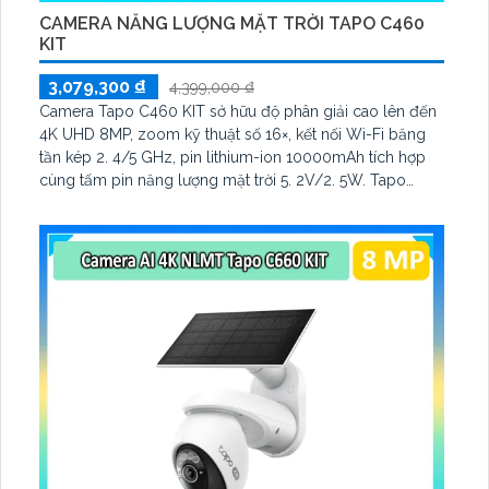
CAMERA NĂNG LƯỢNG MẶT TRỜI TAPO C460
KIT
3,079,300 ₫
4,399,000 ₫
Camera Tapo C460 KIT sở hữu độ phân giải cao lên đến
4K UHD 8MP, zoom kỹ thuật số 16×, kết nối Wi-Fi băng
tần kép 2. 4/5 GHz, pin lithium-ion 10000mAh tích hợp
cùng tấm pin năng lượng mặt trời 5. 2V/2. 5W. Tapo
C460 KIT cũng hỗ trợ quan sát ban đêm màu với cảm
biến Starlight, tầm nhìn lên đến 15 m