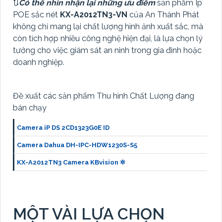
🔃
Có thể nhìn nhận lại những ưu điểm
sản phẩm Ip
POE sắc nét
KX-A2012TN3-VN
của An Thành Phát
không chỉ mang lại chất lượng hình ảnh xuất sắc, mà
còn tích hợp nhiều công nghệ hiện đại, là lựa chọn lý
tưởng cho việc giám sát an ninh trong gia đình hoặc
doanh nghiệp.
Đề xuất các sản phẩm Thu hình Chất Lượng đang
bán chạy
Camera iP DS 2CD1323G0E ID
Camera Dahua DH-IPC-HDW1230S-S5
KX-A2012TN3 Camera KBvision ✲
MỘT VÀI LỰA CHỌN