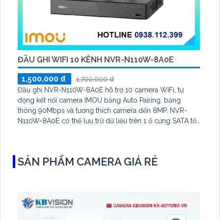
ĐẦU GHI WIFI 10 KÊNH NVR-N110W-8A0E
1,500,000 ₫
1,700,000 ₫
Đầu ghi NVR-N110W-8A0E hỗ trợ 10 camera WiFi, tự
động kết nối camera IMOU bằng Auto Pairing, băng
thông 90Mbps và tương thích camera đến 8MP. NVR-
N110W-8A0E có thể lưu trữ dữ liệu trên 1 ổ cứng SATA tối
đa 16TB, 2 cổng USB và dùng phần mềm Imou Life
SẢN PHẨM CAMERA GIÁ RẺ