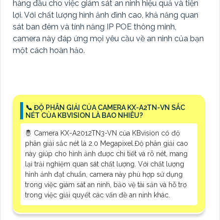
hàng đầu cho việc giám sát an ninh hiệu quả và tiện
lợi. Với chất lượng hình ảnh đỉnh cao, khả năng quan
sát ban đêm và tính năng IP POE thông minh,
camera này đáp ứng mọi yêu cầu về an ninh của bạn
một cách hoàn hảo.
📞 ĐỘ PHÂN GIẢI CỦA CAMERA KX-A2TN-VN SẮC
NÉT CỦA KBVISION LÀ BAO NHIÊU?
🤴 Camera KX-A2012TN3-VN của KBvision có độ
phân giải sắc nét là 2.0 Megapixel.Độ phân giải cao
này giúp cho hình ảnh được chi tiết và rõ nét, mang
lại trải nghiệm quan sát chất lượng. Với chất lượng
hình ảnh đạt chuẩn, camera này phù hợp sử dụng
trong việc giám sát an ninh, bảo vệ tài sản và hỗ trợ
trong việc giải quyết các vấn đề an ninh khác.