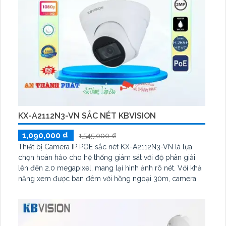
KX-A2112N3-VN SẮC NÉT KBVISION
1,090,000 ₫
1,545,000 ₫
Thiết bị Camera IP POE sắc nét KX-A2112N3-VN là lựa
chọn hoàn hảo cho hệ thống giám sát với độ phân giải
lên đến 2.0 megapixel, mang lại hình ảnh rõ nét. Với khả
năng xem được ban đêm với hồng ngoại 30m, camera
này đảm bảo an ninh cho căn hộ, nhà phố. Được trang bị
công nghệ IP POE tiên tiến, không bị giảm chất lượng
truyền tải dữ liệu