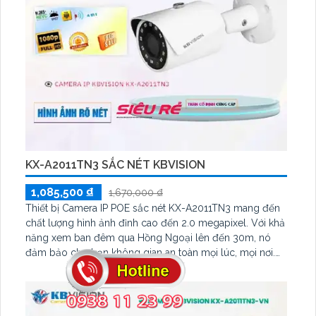
KX-A2011TN3 SẮC NÉT KBVISION
1,085,500 ₫
1,670,000 ₫
Thiết bị Camera IP POE sắc nét KX-A2011TN3 mang đến
chất lượng hình ảnh đỉnh cao đến 2.0 megapixel. Với khả
năng xem ban đêm qua Hồng Ngoại lên đến 30m, nó
đảm bảo cho bạn không gian an toàn mọi lúc, mọi nơi.
Được trang bị công nghệ IP POE tiên tiến, camera này
không bị giảm chất lượng và có tính năng Smart IR thông
minh