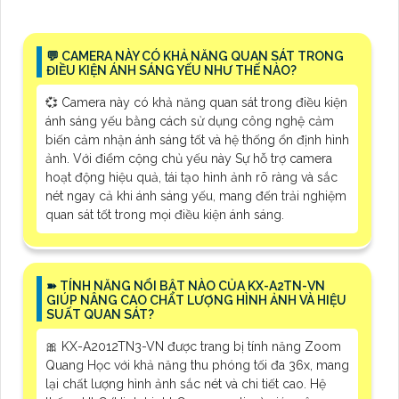
️💬 CAMERA NÀY CÓ KHẢ NĂNG QUAN SÁT TRONG
ĐIỀU KIỆN ÁNH SÁNG YẾU NHƯ THẾ NÀO?
💞 Camera này có khả năng quan sát trong điều kiện
ánh sáng yếu bằng cách sử dụng công nghệ cảm
biến cảm nhận ánh sáng tốt và hệ thống ổn định hình
ảnh. Với điểm cộng chủ yếu này Sự hỗ trợ camera
hoạt động hiệu quả, tái tạo hình ảnh rõ ràng và sắc
nét ngay cả khi ánh sáng yếu, mang đến trải nghiệm
quan sát tốt trong mọi điều kiện ánh sáng.
➽ TÍNH NĂNG NỔI BẬT NÀO CỦA KX-A2TN-VN
GIÚP NÂNG CAO CHẤT LƯỢNG HÌNH ẢNH VÀ HIỆU
SUẤT QUAN SÁT?
🎀 KX-A2012TN3-VN được trang bị tính năng Zoom
Quang Học với khả năng thu phóng tối đa 36x, mang
lại chất lượng hình ảnh sắc nét và chi tiết cao. Hệ