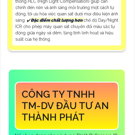
thống HLC (High Light Compensation) giúp cân
chỉnh đèn nền và ánh sáng môi trường một cách tự
động, tối ưu hóa việc quan sát dưới mọi điều kiện ánh
sáng. ✔️
Đặc điểm chất lượng hơn
chế độ Day/Night
ICR cho phép máy quan sát chuyển đổi màu sắc tự
động giữa ngày và đêm, tăng tính linh hoạt và hiệu
suất của hệ thống.
CÔNG TY TNHH
TM-DV ĐẦU TƯ AN
THÀNH PHÁT