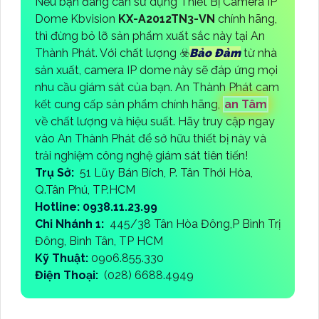
Nếu bạn đang cần sử dụng Thiết Bị Camera IP
Dome Kbvision
KX-A2012TN3-VN
chính hãng,
thì đừng bỏ lỡ sản phẩm xuất sắc này tại An
Thành Phát. Với chất lượng ☣️
Bảo Đảm
từ nhà
sản xuất, camera IP dome này sẽ đáp ứng mọi
nhu cầu giám sát của bạn. An Thành Phát cam
kết cung cấp sản phẩm chính hãng,
an Tâm
về chất lượng và hiệu suất. Hãy truy cập ngay
vào An Thành Phát để sở hữu thiết bị này và
trải nghiệm công nghệ giám sát tiên tiến!
Trụ Sở:
51 Lũy Bán Bích, P. Tân Thới Hòa,
Q.Tân Phú, TP.HCM
Hotline: 0938.11.23.99
Chi Nhánh 1:
445/38 Tân Hòa Đông,P Bình Trị
Đông, Bình Tân, TP HCM
Kỹ Thuật:
0906.855.330
Điện Thoại:
(028) 6688.4949