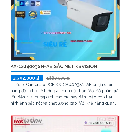
KX-CAI4003SN-AB SẮC NÉT KBVISION
2,392,000 ₫
3,680,000 ₫
Thiết bị Camera Ip POE KX-CAi4003SN-AB là lựa chọn
hàng đầu cho hệ thống an ninh của bạn. Với độ phân giải
lên đến 4.0 megapixel, camera này đảm bảo cho bạn
hình ảnh sắc nét và chất lượng cao. Với khả năng quan
sát ban đêm bằng hồng ngoại lên đến 80m, bạn sẽ
không bỏ lỡ bất kỳ sự kiện nào xảy ra vào ban đêm