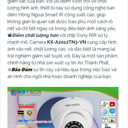
giám sát của bạn. Với ưu điểm vượt trội về chất
lượng hình ảnh, thiết bị này sử dụng công nghệ ban
đêm Hồng Ngoại Smart IR công suất cao, giúp
không gian bị quan sát được bao phủ một cách rõ
nét và chi tiết ngay cả trong điều kiện ánh sáng yếu.
📽
Điểm chất lượng hơn
với chip Sony NIR xử lý
mạnh mẽ, Camera
KX-A2012TN3-VN
cung cấp hình
ảnh sắc nét, chất lượng cao, và đặc biệt là mang lại
trải nghiệm giám sát tuyệt vời. Đây là một sản phẩm
chính hãng từ nhà sản xuất uy tín An Thành Phát,
☣️
Bảo Đảm
sự tin cậy và hiệu quả trong việc bảo vệ
an ninh cho ngôi nhà hoặc doanh nghiệp của bạn.