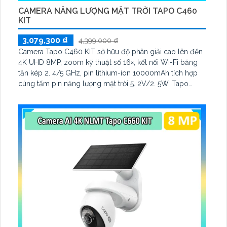
CAMERA NĂNG LƯỢNG MẶT TRỜI TAPO C460
KIT
3,079,300 ₫
4,399,000 ₫
Camera Tapo C460 KIT sở hữu độ phân giải cao lên đến
4K UHD 8MP, zoom kỹ thuật số 16×, kết nối Wi-Fi băng
tần kép 2. 4/5 GHz, pin lithium-ion 10000mAh tích hợp
cùng tấm pin năng lượng mặt trời 5. 2V/2. 5W. Tapo
C460 KIT cũng hỗ trợ quan sát ban đêm màu với cảm
biến Starlight, tầm nhìn lên đến 15 m