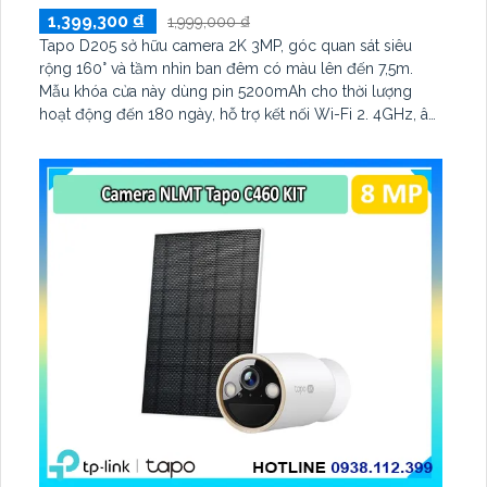
1,399,300 ₫
1,999,000 ₫
Tapo D205 sở hữu camera 2K 3MP, góc quan sát siêu
rộng 160° và tầm nhìn ban đêm có màu lên đến 7,5m.
Mẫu khóa cửa này dùng pin 5200mAh cho thời lượng
hoạt động đến 180 ngày, hỗ trợ kết nối Wi-Fi 2. 4GHz, âm
thanh hai chiều và lưu trữ qua thẻ microSD tối đa 512GB