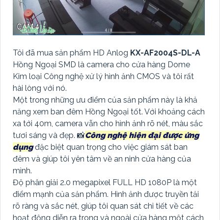
Tôi đã mua sản phẩm HD Anlog
KX-AF2004S-DL-A
Hồng Ngoại SMD là camera cho cửa hàng Dome
Kim loại Công nghệ xử lý hình ảnh CMOS và tôi rất
hài lòng với nó.
Một trong những ưu điểm của sản phẩm này là khả
năng xem ban đêm Hồng Ngoại tốt. Với khoảng cách
xa tới 40m, camera vẫn cho hình ảnh rõ nét, màu sắc
tươi sáng và đẹp. 📸
Công nghệ hiện đại được ứng
dụng
đặc biệt quan trọng cho việc giám sát ban
đêm và giúp tôi yên tâm về an ninh cửa hàng của
mình.
Độ phân giải 2.0 megapixel FULL HD 1080P là một
điểm mạnh của sản phẩm. Hình ảnh được truyền tải
rõ ràng và sắc nét, giúp tôi quan sát chi tiết về các
hoạt động diễn ra trong và ngoài cửa hàng một cách