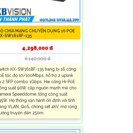
Ộ CHIA MẠNG CHUYÊN DỤNG 16 POE
X-SW1618F-135
4,298,000 ₫
6,140,000 ₫
witch KX-SW1618F-135 trang bị 16 cổng
oE tốc độ 10/100Mbps, hỗ trợ 2 uplink
à 2 SFP combo 1Gbps. Hai cổng Hi-PoE
ông suất 90W cấp nguồn mạnh mẽ cho
amera Speeddome, tổng công suất
35W. Hệ thống vận hành ổn định với tính
ăng VLAN, QoS, chống sét 4kV, mở rộng
ường truyền đến 250m.