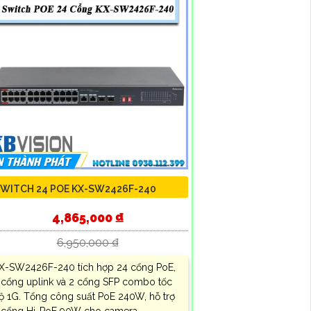
WITCH 24 POE KX-SW2426F-240
4,865,000 ₫
6,950,000 ₫
X-SW2426F-240 tích hợp 24 cổng PoE,
 cổng uplink và 2 cổng SFP combo tốc
ộ 1G. Tổng công suất PoE 240W, hỗ trợ
 cổng Hi-PoE 90W cho camera