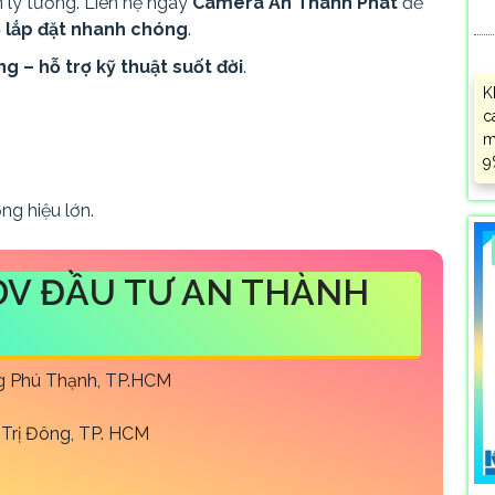
n lý tưởng. Liên hệ ngay
Camera An Thành Phát
để
rợ lắp đặt nhanh chóng
.
g – hỗ trợ kỹ thuật suốt đời
.
K
c
m
9
ng hiệu lớn.
DV ĐẦU TƯ AN THÀNH
ng Phú Thạnh, TP.HCM
Trị Đông, TP. HCM