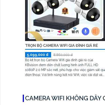
TRỌN BỘ CAMERA WIFI GIA ĐÌNH GIÁ RẺ
5,099,000 ₫
8,860,000 ₫
Bộ kit trọn bộ Camera Wifi gia đình giá rẻ của
KBvision đem đến chất lượng hình ảnh FULL HD
1080P 2.0 MP sắc nét, phù hợp cho việc giám sát qu
điện thoại. Với tính năng kết nối Wifi, việc cài đặt và
sử dụng trở nên dễ dàng hơn bao giờ hết. Bộ camera
này thường được sử dụng phổ biến cho cửa hàng, gi
đình và văn phòng do tính tiện dụng và hiệu quả mà
nó mang lại
CAMERA WIFI KHÔNG DÂY G