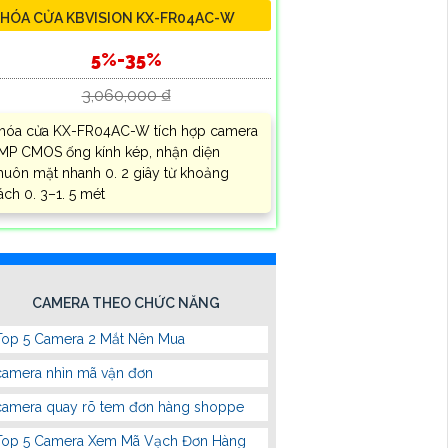
HÓA CỬA KBVISION KX-FR04AC-W
5%-35%
3,060,000 ₫
hóa cửa KX-FR04AC-W tích hợp camera
MP CMOS ống kính kép, nhận diện
huôn mặt nhanh 0. 2 giây từ khoảng
ách 0. 3–1. 5 mét
CAMERA THEO CHỨC NĂNG
Top 5 Camera 2 Mắt Nên Mua
camera nhìn mã vận đơn
camera quay rõ tem đơn hàng shoppe
Top 5 Camera Xem Mã Vạch Đơn Hàng