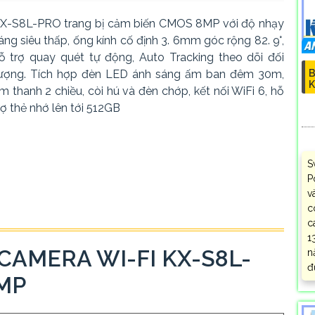
X-S8L-PRO trang bị cảm biến CMOS 8MP với độ nhạy
áng siêu thấp, ống kính cố định 3. 6mm góc rộng 82. 9°,
ỗ trợ quay quét tự động, Auto Tracking theo dõi đối
B
ượng. Tích hợp đèn LED ánh sáng ấm ban đêm 30m,
K
m thanh 2 chiều, còi hú và đèn chớp, kết nối WiFi 6, hỗ
rợ thẻ nhớ lên tới 512GB
S
P
v
c
c
1
CAMERA WI-FI KX-S8L-
n
đ
MP