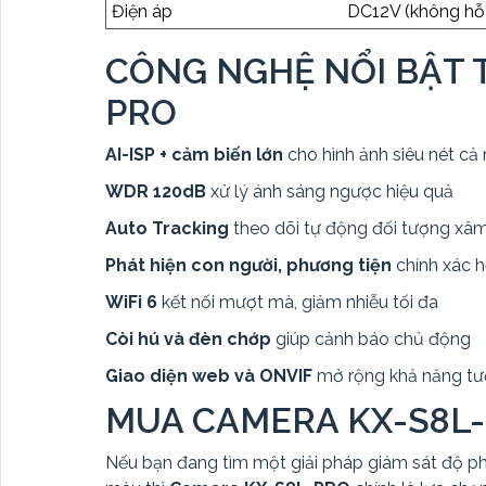
Điện áp
DC12V (không hỗ 
CÔNG NGHỆ NỔI BẬT 
PRO
AI-ISP + cảm biến lớn
cho hình ảnh siêu nét c
WDR 120dB
xử lý ánh sáng ngược hiệu quả
Auto Tracking
theo dõi tự động đối tượng xâ
Phát hiện con người, phương tiện
chính xác h
WiFi 6
kết nối mượt mà, giảm nhiễu tối đa
Còi hú và đèn chớp
giúp cảnh báo chủ động
Giao diện web và ONVIF
mở rộng khả năng tư
MUA CAMERA KX-S8L-
Nếu bạn đang tìm một giải pháp giám sát độ phâ