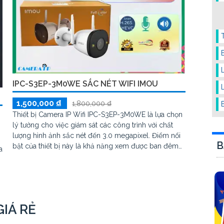
IPC-S3EP-3M0WE SẮC NÉT WIFI IMOU
1,500,000 ₫
1,800,000 ₫
Thiết bị Camera IP Wifi IPC-S3EP-3M0WE là lựa chọn
lý tưởng cho việc giám sát các công trình với chất
lượng hình ảnh sắc nét đến 3.0 megapixel. Điểm nổi
B
bật của thiết bị này là khả năng xem được ban đêm
a
với màu sắc rõ ràng và khoảng cách lên đến 30m,
tạo cảm giác như ban ngày. Sản phẩm được trang bị
công nghệ IP Wifi hiện đại, đảm bảo không giảm
a
chất lượng hình ảnh
IÁ RẺ