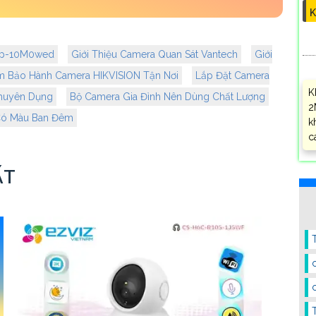
K
7xp-10M0wed
Giới Thiệu Camera Quan Sát Vantech
Giới
m Bảo Hành Camera HIKVISION Tận Nơi
Lắp Đặt Camera
K
huyên Dụng
Bộ Camera Gia Đình Nên Dùng Chất Lượng
2
Có Màu Ban Đêm
k
c
ẤT