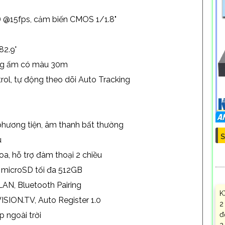
 @15fps, cảm biến CMOS 1/1.8"
82.9°
ng ấm có màu 30m
trol, tự động theo dõi Auto Tracking
 phương tiện, âm thanh bất thường
S
ú
oa, hỗ trợ đàm thoại 2 chiều
 microSD tối đa 512GB
LAN, Bluetooth Pairing
K
SION.TV, Auto Register 1.0
2
đ
p ngoài trời
2