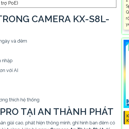
trợ PoE)
S
Q
TRONG CAMERA KX-S8L-
r
y
ả ngày và đêm
m nhập
ơn với AI
ơng thích hệ thống
PRO TẠI AN THÀNH PHÁT
K
n giải cao, phát hiện thông minh, ghi hình ban đêm có