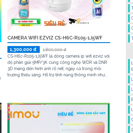
CAMERA WIFI EZVIZ CS-H6C-R105-1J5WF
1,300,000 ₫
1,800,000 ₫
CS-H6c-R105-1J5WF là dòng camera ip wifi ezviz với
độ phân giải 5MP/3K cùng công nghệ WDR và DNR
3D mang đến hình ảnh rõ nét, ngay cả trong môi
trường thiếu sáng. Hỗ trợ tính năng thông minh như
i
phát hiện chuyển động và nhận diện hình dạng người
và đàm thoại 2 chiều
h