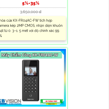
5%-35%
3,650,000 ₫
hóa cửa KX-FR04AC-FW tích hợp
amera kép 2MP CMOS, nhận diện khuôn
ặt từ 0. 3–1. 5 mét với độ chính xác 99.
%