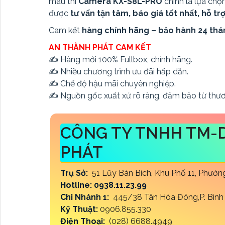
màu thì
Camera KX-S8L-PRO
chính là lựa chọ
được
tư vấn tận tâm, báo giá tốt nhất, hỗ t
Cam kết
hàng chính hãng – bảo hành 24 thán
AN THÀNH PHÁT CAM KẾT
✍️ Hàng mới 100% Fullbox, chính hãng.
✍️ Nhiều chương trình ưu đãi hấp dẫn.
✍️ Chế độ hậu mãi chuyên nghiệp.
✍️ Nguồn gốc xuất xứ rõ ràng, đảm bảo từ thươ
CÔNG TY TNHH TM-
PHÁT
Trụ Sở:
51 Lũy Bán Bích, Khu Phố 11, Phườ
Hotline: 0938.11.23.99
Chi Nhánh 1:
445/38 Tân Hòa Đông,P. Bình 
Kỹ Thuật:
0906.855.330
Điện Thoại:
(028) 6688.4949