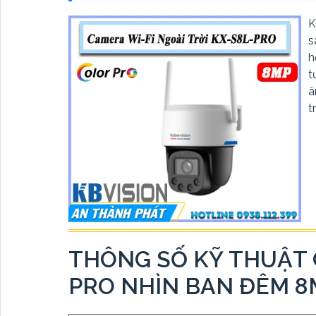
K
s
h
t
â
t
THÔNG SỐ KỸ THUẬT 
PRO NHÌN BAN ĐÊM 8