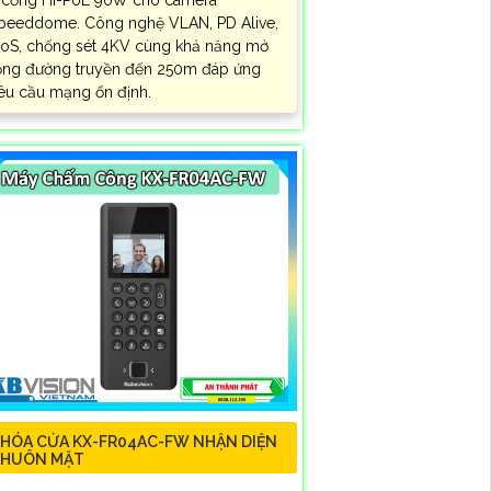
peeddome. Công nghệ VLAN, PD Alive,
oS, chống sét 4KV cùng khả năng mở
ộng đường truyền đến 250m đáp ứng
êu cầu mạng ổn định.
HÓA CỬA KX-FR04AC-FW NHẬN DIỆN
KHUÔN MẶT