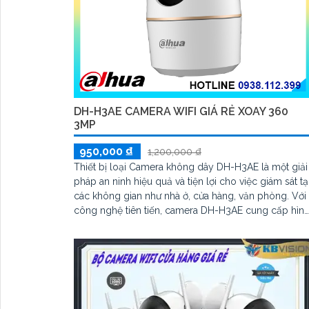
DH-H3AE CAMERA WIFI GIÁ RẺ XOAY 360
3MP
950,000 ₫
1,200,000 ₫
Thiết bị loại Camera không dây DH-H3AE là một giải
pháp an ninh hiệu quả và tiện lợi cho việc giám sát tạ
các không gian như nhà ở, cửa hàng, văn phòng. Với
công nghệ tiên tiến, camera DH-H3AE cung cấp hìn
ảnh sắc nét, chất lượng cao, kết nối không dây đơn
giản và dễ dàng cài đặt. Thiết bị này còn có khả
năng xem qua điện thoại di động, ghi hình và lưu trữ
dữ liệu một cách an toàn và bảo mật