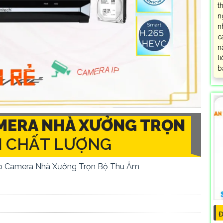
t
n
n
c
n
l
b
MERA NHÀ XƯỞNG TRỌN
M
CHẤT LƯỢNG
p Camera Nhà Xưởng Trọn Bộ Thu Âm
Đ