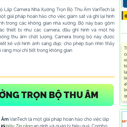
ộ Lắp Camera Nhà Xưởng Trọn Bộ Thu Âm VanTech là
ột giải pháp hoàn hảo cho việc giám sát và ghi lại hình
❂
nh trong các không gian nhà xưởng. Bộ này bao gồm
ác thiết bị như các camera, đầu ghi hình và một hệ
hống thu âm chất lượng. Camera trong bộ này được
hiết kế với hình ảnh sáng đẹp, cho phép bạn nhìn thấy
T
õ ràng mọi chi tiết trong không gian
c
n
h
l
l
4
l
ỞNG TRỌN BỘ THU ÂM
q
u Âm
VanTech là một giải pháp hoàn hảo cho việc lắp
 📸
Hãy Tin rằng
an ninh và quản lý hiệu quả. Combo