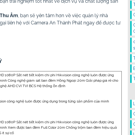
n trải nghiệm tốt nhất về dịch vụ và chất lượng sản
 Thu Âm
, bạn sẽ yên tâm hơn về việc quản lý nhà
gại liên hệ với Camera An Thành Phát ngay để được tư
Ý
 1080P Sắt nét tiết kiệm chi phí Hikvision công nghệ luôn được ứng
mình Công nghệ giám sát ban đêm Hồng Ngoại 20m Giải pháp giá rẻ cho
nghệ AHD CVI TVI BCS Hệ thống ỗn định
sion công nghệ luôn được ứng dụng trong từng sản phẩm của mình
 1080P Sắt nét tiết kiệm chi phí Hikvision công nghệ luôn được ứng
 mình Xem được ban đêm Full Color 20m Chống trộm ban đêm hiệu quả
 ít sự cố