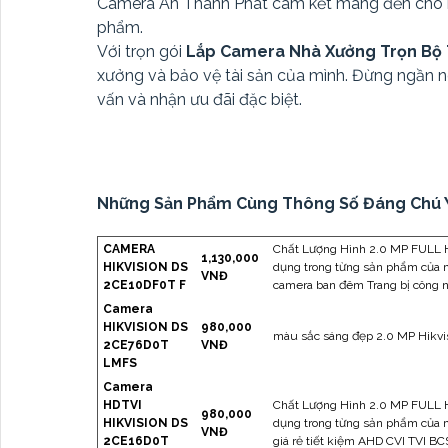
Camera An Thành Phát cam kết mang đến cho bạ
phẩm.
Với trọn gói
Lắp Camera Nhà Xưởng Trọn Bộ
xưởng và bảo vệ tài sản của mình. Đừng ngần n
vấn và nhận ưu đãi đặc biệt.
Những Sản Phẩm Cùng Thông Số Đáng Chú 
CAMERA
Chất Lượng Hình 2.0 MP FULL HD
1,130,000
HIKVISION DS
dụng trong từng sản phẩm của 
VNĐ
2CE10DF0T F
camera ban đêm Trang bị công 
Camera
HIKVISION DS
980,000
màu sắc sáng đẹp 2.0 MP Hikvi
2CE76D0T
VNĐ
LMFS
Camera
HDTVI
Chất Lượng Hình 2.0 MP FULL HD
980,000
HIKVISION DS
dụng trong từng sản phẩm của
VNĐ
2CE16D0T
giá rẻ tiết kiệm AHD CVI TVI BCS