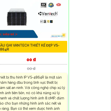
ẦU GHI VANTECH THIẾT KẾ ĐẸP VS-
864R
00 ₫
00 ₫
hiết bị thu hình IP VS-4864R là một sản
hẩm hàng đầu trong lĩnh vực thiết bị
iám sát an ninh. Với công nghệ chip xử lý
ình ảnh tiên tiến, nó có khả năng xử lý
hanh và chất lượng hình ảnh 8.0MP, đảm
ảo cho bạn những hình ảnh sắc nét và
õ ràng. Bạn có thể xem được hình ảnh