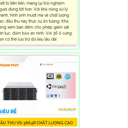
hiết bị tiên tiến, mang lại trải nghiệm
gười dùng tốt hơn. Với khả năng xử lý
hanh, hình ảnh mượt mà và chất lượng
ao, đầu thu này thực sự ấn tượng. Khả
ăng xem ban đêm cho phép giám sát
iên tục, đảm bảo an ninh. Với 36 ổ cứng,
ạn có thể lưu trữ dữ liệu lâu dài
ẦU THU VS-3664R CHẤT LƯỢNG CAO