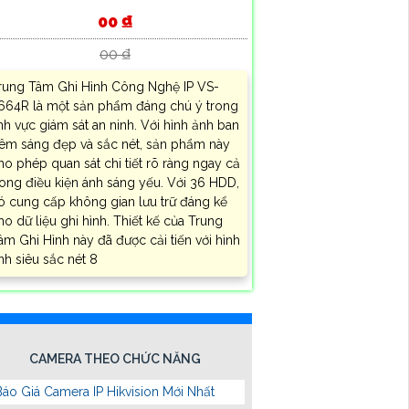
00 ₫
00 ₫
rung Tâm Ghi Hình Công Nghệ IP VS-
664R là một sản phẩm đáng chú ý trong
ĩnh vực giám sát an ninh. Với hình ảnh ban
êm sáng đẹp và sắc nét, sản phẩm này
ho phép quan sát chi tiết rõ ràng ngay cả
rong điều kiện ánh sáng yếu. Với 36 HDD,
ó cung cấp không gian lưu trữ đáng kể
ho dữ liệu ghi hình. Thiết kế của Trung
âm Ghi Hình này đã được cải tiến với hình
nh siêu sắc nét 8
CAMERA THEO CHỨC NĂNG
Báo Giá Camera IP Hikvision Mới Nhất