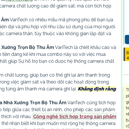
camera chất lượng cao để giám sát, mà còn tích hợp
u Âm
VanTech có nhiều mẫu mã phong phú để bạn lựa
iện đại và phù hợp với nhu cầu sử dụng của mọi người.
c camera thân, tùy thuộc vào không gian lắp đặt và
 Xưởng Trọn Bộ Thu Âm
VanTech là chiết khấu cao và
Đ
ản tiền đáng kể khi mua combo này so với việc mua
4
ất giúp Sự hỗ trợ bạn có được hệ thống camera chất
 chất lượng, giúp bạn có thể ghi lại âm thanh trong
 trong việc giám sát và theo dõi các hoạt động trong
àng từng âm thanh mà camera ghi lại,
Khẳng định rằng
T
p
g
a Nhà Xưởng Trọn Bộ Thu Âm
VanTech cũng tích hợp
h
tiếp giữa các thiết bị an ninh, cho phép các sản phẩm
n
thích với nhau.
Cộng nghệ tích hợp trong sản phẩm
b
 thể nhận biết khi bạn muốn mở rộng hệ thống camera
r