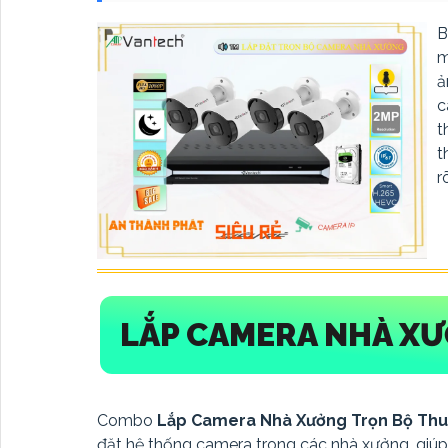
B
m
ả
c
t
t
r
LẮP CAMERA NHÀ XƯ
Combo
Lắp Camera Nhà Xưởng Trọn Bộ Th
đặt hệ thống camera trong các nhà xưởng, giúp