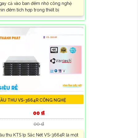
gay cả vào ban đêm nhờ công nghệ
hìn đêm tích hợp trong thiết bị
ẦU THU VS-3664R CÔNG NGHỆ
00 ₫
00 ₫
ầu thu KTS Ip Sắc Nét VS-3664R là một