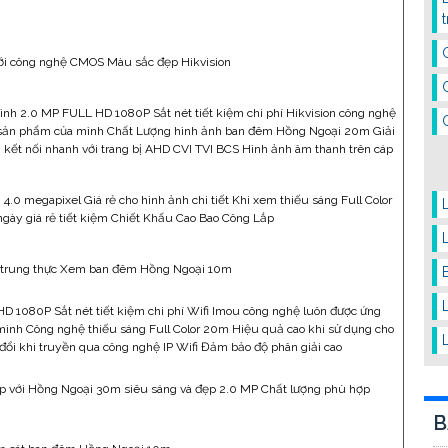
ới công nghệ CMOS Màu sắc đẹp Hikvision
h 2.0 MP FULL HD 1080P Sắt nét tiết kiệm chi phí Hikvision công nghệ
 sản phẩm của mình Chất Lượng hình ảnh ban đêm Hồng Ngoại 20m Giải
 kết nối nhanh với trang bị AHD CVI TVI BCS Hình ảnh âm thanh trên cáp
4.0 megapixel Giá rẻ cho hình ảnh chi tiết Khi xem thiếu sáng Full Color
ày giá rẻ tiết kiệm Chiết Khấu Cao Bao Công Lắp
nh trung thực Xem ban đêm Hồng Ngoại 10m
 1080P Sắt nét tiết kiệm chi phí Wifi Imou công nghệ luôn được ứng
ình Công nghệ thiếu sáng Full Color 20m Hiệu quả cao khi sử dụng cho
đổi khi truyền qua công nghệ IP Wifi Đảm bảo độ phân giải cao
 với Hồng Ngoại 30m siêu sáng và đẹp 2.0 MP Chất lượng phù hợp
B