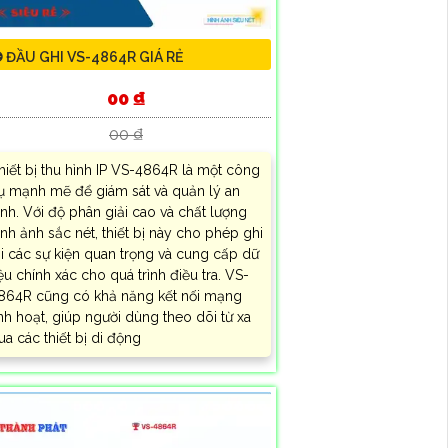
 ĐẦU GHI VS-4864R GIÁ RẺ
00 ₫
00 ₫
hiết bị thu hình IP VS-4864R là một công
ụ mạnh mẽ để giám sát và quản lý an
inh. Với độ phân giải cao và chất lượng
ình ảnh sắc nét, thiết bị này cho phép ghi
ại các sự kiện quan trọng và cung cấp dữ
iệu chính xác cho quá trình điều tra. VS-
864R cũng có khả năng kết nối mạng
inh hoạt, giúp người dùng theo dõi từ xa
ua các thiết bị di động