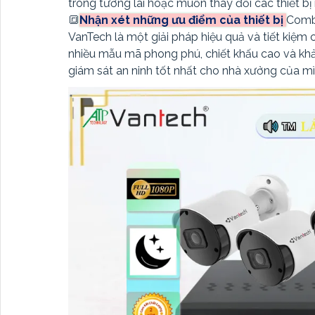
trong tương lai hoặc muốn thay đổi các thiết b
🔳
Nhận xét những ưu điểm của thiết bị
Com
VanTech là một giải pháp hiệu quả và tiết kiệm
nhiều mẫu mã phong phú, chiết khấu cao và kh
giám sát an ninh tốt nhất cho nhà xưởng của mì