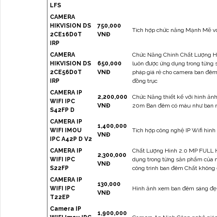
LFS
CAMERA
HIKVISION DS
750,000
Tích hợp chức năng Mạnh Mẽ v
2CE16D0T
VNĐ
IRP
CAMERA
Chức Năng Chính Chất Lượng Hìn
HIKVISION DS
650,000
luôn được ứng dụng trong từng
2CE56D0T
VNĐ
pháp giá rẻ cho camera ban đêm
IRP
đồng trục
CAMERA IP
2,200,000
Chức Năng thiết kế với hình ảnh 
WIFI IPC
VNĐ
20m Ban đêm có màu như ban ng
S42FP D
CAMERA IP
1,400,000
WIFI IMOU
Tích hợp công nghệ IP Wifi hì
VNĐ
IPC A42P D V2
CAMERA IP
Chất Lượng Hình 2.0 MP FULL HD
2,300,000
WIFI IPC
dụng trong từng sản phẩm của m
VNĐ
S22FP
công trình ban đêm Chất không 
CAMERA IP
130,000
WIFI IPC
Hình ảnh xem ban đêm sáng đẹp
VNĐ
T22EP
Camera IP
1,900,000