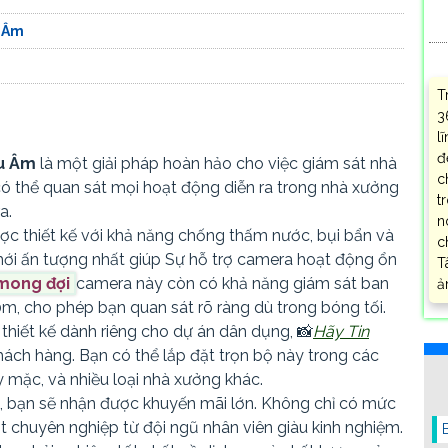
 Âm
T
3
l
đ
u Âm
là một giải pháp hoàn hảo cho việc giám sát nhà
c
 có thể quan sát mọi hoạt động diễn ra trong nhà xưởng
t
a.
n
c thiết kế với khả năng chống thấm nước, bụi bẩn và
c
ới ấn tượng nhất giúp Sự hỗ trợ camera hoạt động ổn
T
 mong đợi
camera này còn có khả năng giám sát ban
ả
m, cho phép bạn quan sát rõ ràng dù trong bóng tối.
thiết kế dành riêng cho dự án dân dụng, 📸
Hãy Tin
ách hàng. Bạn có thể lắp đặt trọn bộ này trong các
 mặc, và nhiều loại nhà xưởng khác.
, bạn sẽ nhận được khuyến mãi lớn. Không chỉ có mức
ặt chuyên nghiệp từ đội ngũ nhân viên giàu kinh nghiệm.