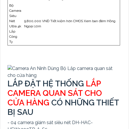
Bộ
Camera
Siêu
Nét
9,800,000 VNĐ Tiết kiệm hơn CMOS Xem ban đêm Hồng
Ultra 4k
Ngoại 10m
Lắp
Công
Ty
LẮP ĐẶT HỆ THỐNG
LẮP
CAMERA QUAN SÁT CHO
CỬA HÀNG
CÓ NHỮNG THIẾT
BỊ SAU
- 04 camera giám sát siêu nét DH-HAC-