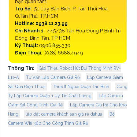
bạn quan tâm.
Trụ Sở:
51 Lũy Bán Bích, P. Tân Thới Hòa,
Q.Tân Phú, TP.HCM
Hotline: 0938.11.23.99
Chi Nhánh 1:
445/38 Tân Hòa Đông,P Bình Trị
Đông, Bình Tân, TP HCM
Kỹ Thuật:
0906.855.330
Điện Thoại:
(028) 6688.4949
Thông Tin:
Giới Thiệu Robot Hút Bụi Thông Minh RV-
L11-A
Tư Vấn Lắp Camera Giá Rẻ
Lắp Camera Giám
Sát Qua Điện Thoại
Thuê It Ngoài Quận Tân Bình
Công
Ty Lắp Camera Quận 1 Uy Tín Chất Lượng
Lắp Camera
Giám Sát Công Trình Giá Rẻ
Lắp Camera Giá Rẻ Cho Kho
Hàng
lắp đặt camera khách sạn giá rẻ dahua
Bộ
Camera Wifi 360 Cho Công Trình Giá Rẻ