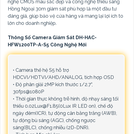
nghệ CMOS màu sắc đẹp và công nghệ thiếu sáng
Hồng Ngoại 30m giám sát phù hợp là một đầu tư
đáng giá, giúp bảo vệ cửa hàng và mang lại lợi ích to
lớn cho doanh nghiệp.
Thông Số Camera Giám Sát DH-HAC-
HFW1200TP-A-S5 Công Nghệ Mới
• Camera thế hệ S5 hỗ trợ
HDCVI/HDTVI/AHD/ANALOG, tích hợp OSD
• Độ phân giải 2MP kích thước 1/2.7”,
30fps@1080P
• Thời gian thực không trễ hình, độ nhạy sáng tối
thiểu 0.02Lux@F1.85(0Lux IR LED on), chế độ
ngày đêm(ICR), tự động cân bằng trắng (AWB),
tự động bù sáng (AGC), chống ngược
sáng(BLC), chống nhiễu (2D-DNR).