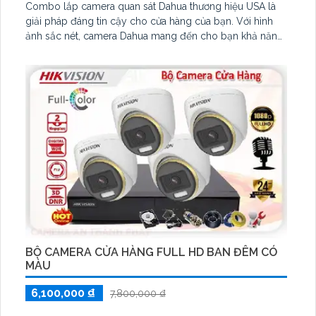
Combo lắp camera quan sát Dahua thương hiệu USA là
giải pháp đáng tin cậy cho cửa hàng của bạn. Với hình
ảnh sắc nét, camera Dahua mang đến cho bạn khả năng
giám sát chất lượng cao. tích hợp khả năng thu âm tiên
tiến, camera Dahua đáp ứng mọi nhu cầu giám sát của
bạn.
Thương hiệu Dahua là một trong những thương hiệu được
người Việt ưa chuộng hàng đầu
BỘ CAMERA CỬA HÀNG FULL HD BAN ĐÊM CÓ
MÀU
6,100,000 ₫
7,800,000 ₫