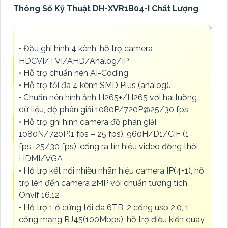
Thông Số Kỹ Thuật DH-XVR1B04-I Chất Lượng
• Đầu ghi hình 4 kênh, hỗ trợ camera
HDCVI/TVI/AHD/Analog/IP
• Hỗ trợ chuẩn nén AI-Coding
• Hỗ trợ tối đa 4 kênh SMD Plus (analog).
• Chuẩn nén hình ảnh H265+/H265 với hai luồng
dữ liệu, độ phân giải 1080P/720P@25/30 fps
• Hỗ trợ ghi hình camera độ phân giải
1080N/720P(1 fps – 25 fps), 960H/D1/CIF (1
fps–25/30 fps), cổng ra tín hiệu video đồng thời
HDMI/VGA
• Hỗ trợ kết nối nhiều nhãn hiệu camera IP(4+1), hỗ
trợ lên đến camera 2MP với chuẩn tương tích
Onvif 16.12
• Hỗ trợ 1 ổ cứng tối đa 6TB, 2 cổng usb 2.0, 1
cổng mạng RJ45(100Mbps), hỗ trợ điều kiển quay