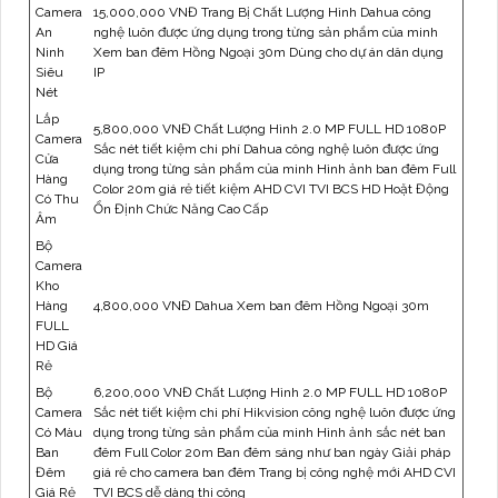
Camera
15,000,000 VNĐ Trang Bị Chất Lượng Hình Dahua công
An
nghệ luôn được ứng dụng trong từng sản phẩm của minh
Ninh
Xem ban đêm Hồng Ngoại 30m Dùng cho dự án dân dụng
Siêu
IP
Nét
Lắp
5,800,000 VNĐ Chất Lượng Hình 2.0 MP FULL HD 1080P
Camera
Sắc nét tiết kiệm chi phí Dahua công nghệ luôn được ứng
Cửa
dụng trong từng sản phẩm của minh Hình ảnh ban đêm Full
Hàng
Color 20m giá rẻ tiết kiệm AHD CVI TVI BCS HD Hoặt Động
Có Thu
Ổn Định Chức Năng Cao Cấp
Âm
Bộ
Camera
Kho
Hàng
4,800,000 VNĐ Dahua Xem ban đêm Hồng Ngoại 30m
FULL
HD Giá
Rẻ
Bộ
6,200,000 VNĐ Chất Lượng Hình 2.0 MP FULL HD 1080P
Camera
Sắc nét tiết kiệm chi phí Hikvision công nghệ luôn được ứng
Có Màu
dụng trong từng sản phẩm của minh Hình ảnh sắc nét ban
Ban
đêm Full Color 20m Ban đêm sáng như ban ngày Giải pháp
Đêm
giá rẻ cho camera ban đêm Trang bị công nghệ mới AHD CVI
Giá Rẻ
TVI BCS dễ dàng thi công