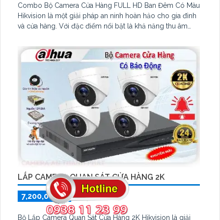
Combo Bộ Camera Cửa Hàng FULL HD Ban Đêm Có Màu
Hikvision là một giải pháp an ninh hoàn hảo cho gia đình
và cửa hàng. Với đặc điểm nổi bật là khả năng thu âm
đáng quan tâm, combo bộ camera này giúp bạn không
chỉ quan sát mà còn nghe rõ những tiếng nói, âm thanh
xung quanh. công nghệ chống trộm thông minh hiệu quả
cũng là một điểm mạnh của bộ camera này
LẮP CAMERA QUAN SÁT CỬA HÀNG 2K
7,200,000 ₫
7,800,000 ₫
Bộ Lắp Camera Quan Sát Cửa Hàng 2K Hikvision là giải