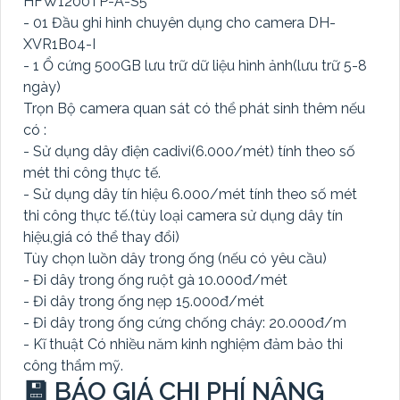
HFW1200TP-A-S5
- 01 Đầu ghi hình chuyên dụng cho camera DH-
XVR1B04-I
- 1 Ổ cứng 500GB lưu trữ dữ liệu hình ảnh(lưu trữ 5-8
ngày)
Trọn Bộ camera quan sát có thể phát sinh thêm nếu
có :
- Sử dụng dây điện cadivi(6.000/mét) tính theo số
mét thi công thực tế.
- Sử dụng dây tín hiệu 6.000/mét tính theo số mét
thi công thực tế.(tùy loại camera sử dụng dây tín
hiệu,giá có thể thay đổi)
Tùy chọn luồn dây trong ống (nếu có yêu cầu)
- Đi dây trong ống ruột gà 10.000đ/mét
- Đi dây trong ống nẹp 15.000đ/mét
- Đi dây trong ống cứng chống cháy: 20.000đ/m
- Kĩ thuật Có nhiều năm kinh nghiệm đảm bảo thi
công thẩm mỹ.
💾 BÁO GIÁ CHI PHÍ NÂNG