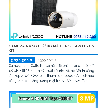
CAMERA NĂNG LƯỢNG MẶT TRỜI TAPO C460
KIT
3,079,300 ₫
4,399,000 ₫
Camera Tapo C460 KIT sở hữu độ phân giải cao lên đến
4K UHD 8MP, zoom kỹ thuật số 16×, kết nối Wi-Fi băng
tần kép 2. 4/5 GHz, pin lithium-ion 10000mAh tích hợp
cùng tấm pin năng lượng mặt trời 5. 2V/2. 5W. Tapo
C460 KIT cũng hỗ trợ quan sát ban đêm màu với cảm
biến Starlight, tầm nhìn lên đến 15 m