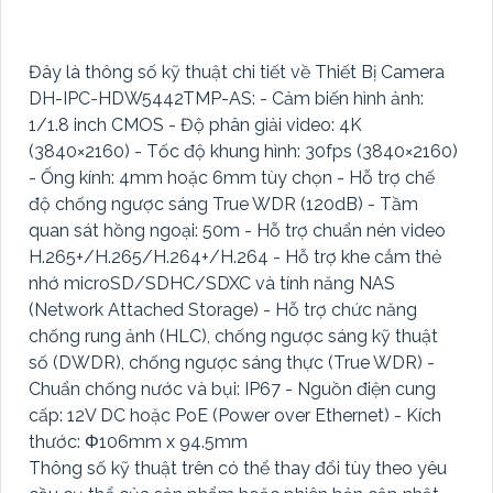
Đây là thông số kỹ thuật chi tiết về Thiết Bị Camera
DH-IPC-HDW5442TMP-AS: - Cảm biến hình ảnh:
1/1.8 inch CMOS - Độ phân giải video: 4K
(3840×2160) - Tốc độ khung hình: 30fps (3840×2160)
- Ống kính: 4mm hoặc 6mm tùy chọn - Hỗ trợ chế
độ chống ngược sáng True WDR (120dB) - Tầm
quan sát hồng ngoại: 50m - Hỗ trợ chuẩn nén video
H.265+/H.265/H.264+/H.264 - Hỗ trợ khe cắm thẻ
nhớ microSD/SDHC/SDXC và tính năng NAS
(Network Attached Storage) - Hỗ trợ chức năng
chống rung ảnh (HLC), chống ngược sáng kỹ thuật
số (DWDR), chống ngược sáng thực (True WDR) -
Chuẩn chống nước và bụi: IP67 - Nguồn điện cung
cấp: 12V DC hoặc PoE (Power over Ethernet) - Kích
thước: Φ106mm x 94.5mm
Thông số kỹ thuật trên có thể thay đổi tùy theo yêu