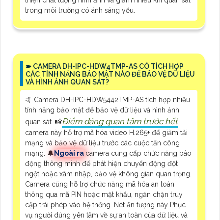
trong môi trường có ánh sáng yếu.
➽ CAMERA DH-IPC-HDW4TMP-AS CÓ TÍCH HỢP
CÁC TÍNH NĂNG BẢO MẬT NÀO ĐỂ BẢO VỆ DỮ LIỆU
VÀ HÌNH ẢNH QUAN SÁT?
🤙 Camera DH-IPC-HDW5442TMP-AS tích hợp nhiều
tính năng bảo mật để bảo vệ dữ liệu và hình ảnh
Điểm đáng quan tâm trước hết
quan sát. 📸
camera này hỗ trợ mã hóa video H.265+ để giảm tải
mạng và bảo vệ dữ liệu trước các cuộc tấn công
mạng. 🔔
Ngoài ra
camera cung cấp chức năng báo
động thông minh để phát hiện chuyển động đột
ngột hoặc xâm nhập, bảo vệ không gian quan trọng.
Camera cũng hỗ trợ chức năng mã hóa an toàn
thông qua mã PIN hoặc mật khẩu, ngăn chặn truy
cập trái phép vào hệ thống. Nét ấn tượng này Phục
vụ người dùng yên tâm về sự an toàn của dữ liệu và