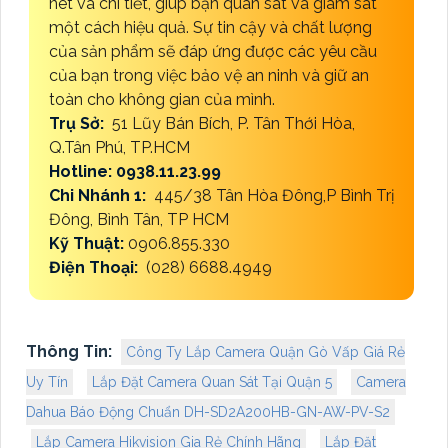
nét và chi tiết, giúp bạn quan sát và giám sát
một cách hiệu quả. Sự tin cậy và chất lượng
của sản phẩm sẽ đáp ứng được các yêu cầu
của bạn trong việc bảo vệ an ninh và giữ an
toàn cho không gian của mình.
Trụ Sở:
51 Lũy Bán Bích, P. Tân Thới Hòa,
Q.Tân Phú, TP.HCM
Hotline: 0938.11.23.99
Chi Nhánh 1:
445/38 Tân Hòa Đông,P Bình Trị
Đông, Bình Tân, TP HCM
Kỹ Thuật:
0906.855.330
Điện Thoại:
(028) 6688.4949
Thông Tin:
Công Ty Lắp Camera Quận Gò Vấp Giá Rẻ
Uy Tín
Lắp Đặt Camera Quan Sát Tại Quận 5
Camera
Dahua Báo Động Chuẩn DH-SD2A200HB-GN-AW-PV-S2
Lắp Camera Hikvision Gia Rẻ Chính Hãng
Lắp Đặt