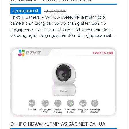
1,100,000 ₫
1,150,000 ₫
Thiết bị Camera IP Wifi CS-C6N40MP là một thiết bị
camera chất lượng cao với độ phân giải lên đến 4.0
megapixel, cho hình ảnh sắc nét. Hỗ trợ xem ban đêm
với công nghệ hồng ngoại lên đến 10m, giúp quan sát rõ
ràng ngay cả khi ánh sáng yếu. Sản phẩm được trang bị
công nghệ IP Wifi giúp không giảm chất lượng hình ảnh
DH-IPC-HDW5442TMP-AS SẮC NÉT DAHUA