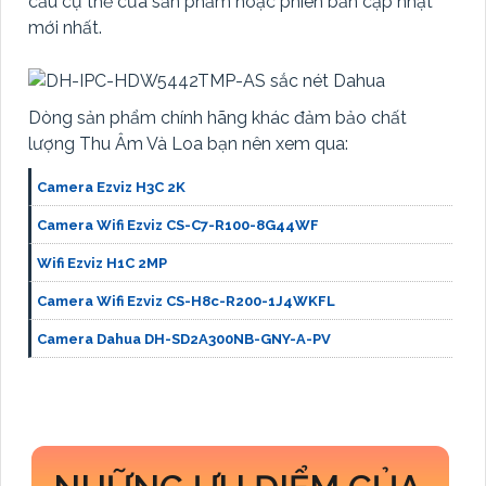
cầu cụ thể của sản phẩm hoặc phiên bản cập nhật
mới nhất.
Dòng sản phẩm chính hãng khác đảm bảo chất
lượng Thu Âm Và Loa bạn nên xem qua:
Camera Ezviz H3C 2K
Camera Wifi Ezviz CS-C7-R100-8G44WF
Wifi Ezviz H1C 2MP
Camera Wifi Ezviz CS-H8c-R200-1J4WKFL
Camera Dahua DH-SD2A300NB-GNY-A-PV