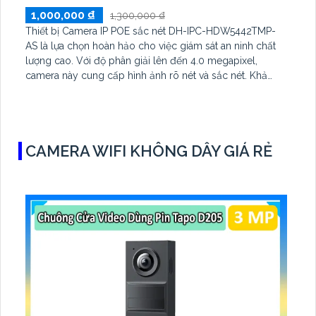
1,000,000 ₫
1,300,000 ₫
Thiết bị Camera IP POE sắc nét DH-IPC-HDW5442TMP-
AS là lựa chọn hoàn hảo cho việc giám sát an ninh chất
lượng cao. Với độ phân giải lên đến 4.0 megapixel,
camera này cung cấp hình ảnh rõ nét và sắc nét. Khả
năng xem ban đêm Full Color trong khoảng cách 50m
giúp giám sát hiệu quả, ngay cả khi trời tối
CAMERA WIFI KHÔNG DÂY GIÁ RẺ