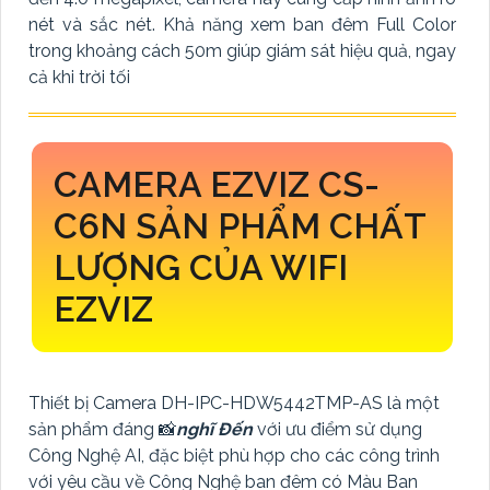
nét và sắc nét. Khả năng xem ban đêm Full Color
trong khoảng cách 50m giúp giám sát hiệu quả, ngay
cả khi trời tối
CAMERA EZVIZ CS-
C6N SẢN PHẨM CHẤT
LƯỢNG CỦA WIFI
EZVIZ
Thiết bị Camera DH-IPC-HDW5442TMP-AS là một
sản phẩm đáng 📸
nghĩ Đến
với ưu điểm sử dụng
Công Nghệ AI, đặc biệt phù hợp cho các công trình
với yêu cầu về Công Nghệ ban đêm có Màu Ban