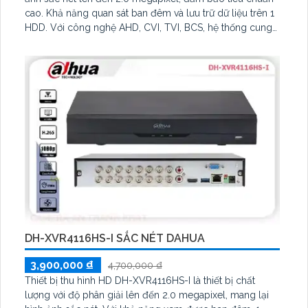
cao. Khả năng quan sát ban đêm và lưu trữ dữ liệu trên 1
HDD. Với công nghệ AHD, CVI, TVI, BCS, hệ thống cung
cấp độ phân giải cao
DH-XVR4116HS-I SẮC NÉT DAHUA
3,900,000 ₫
4,700,000 ₫
Thiết bị thu hình HD DH-XVR4116HS-I là thiết bị chất
lượng với độ phân giải lên đến 2.0 megapixel, mang lại