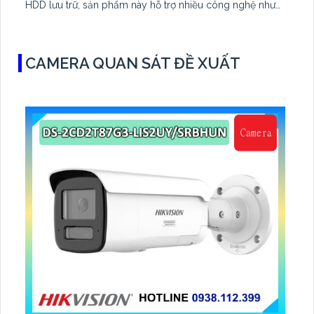
HDD lưu trữ, sản phẩm này hỗ trợ nhiều công nghệ như
AHD, CVI, TVI, BCS giúp tăng cường độ bền và chất
lượng. Ngoài ra, việc kết hợp thêm 2 camera IP giúp phù
hợp với việc giám sát kho hàng, nhà xưởng
CAMERA QUAN SÁT ĐỀ XUẤT