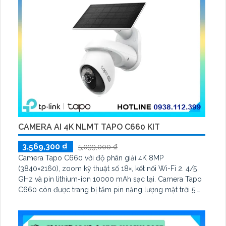
CAMERA AI 4K NLMT TAPO C660 KIT
3,569,300 ₫
5,099,000 ₫
Camera Tapo C660 với độ phân giải 4K 8MP
(3840×2160), zoom kỹ thuật số 18×, kết nối Wi-Fi 2. 4/5
GHz và pin lithium-ion 10000 mAh sạc lại. Camera Tapo
C660 còn được trang bị tấm pin năng lượng mặt trời 5.
2V 2. 5W, tích hợp AI phát hiện người, thú cưng, phương
tiện, lưu trữ thẻ microSD tối đa 512 GB