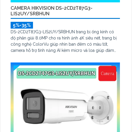
CAMERA HIKVISION DS-2CD2T87G3-
LIS2UY/SRBHUN
5%-35%
DS-2CD2T87G3-LIS2UY/SRBHUN trang bị ống kính có
độ phân giải 8.0MP cho ra hình ảnh 4K siêu nét, trang bị
công nghệ ColorVu giúp nhìn ban đêm có màu tốt,
camera hỗ trợ tính năng AI kèm micro và loa giúp đàm
thoại, hỗ trợ tính năng AcuSearch kèm đầu ghi hình