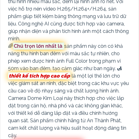
thu hình nhiều màu sắc, đem lại hình ảnh rõ nét. Với
việc hỗ trợ nén video H.265/H.264+/H.264, sản
phẩm giúp tiết kiệm băng thông mạng và lưu trữ dữ
liệu. Công nghệ AI cũng được tích hợp vào camera,
giúp nhận diện và phân tích hình ảnh một cách thông
minh.
🌈
Chú trọn lớn nhất là
sản phẩm này còn có khả
năng thu hình ban đêm với màu sắc tự nhiên, cho
phép xem được hình ảnh Full Color trong phạm vi
50m vào ban đêm, tạo cảm giác như ban ngày. 🛃
thiết kế tích hợp cao cấp
là một lợi thế lớn cho
việc giám sát an ninh, đặc biệt trong các khu vực yêu
cầu cao về độ nhạy sáng và chất lượng hình ảnh.
Camera Dome Kim Loại này thích hợp cho việc lắp
đặt trong căn hộ, nhà phố và các không gian khác,
với thiết kế dễ dàng lắp đặt và điều chỉnh hướng
quan sát. Sản phẩm chính hãng từ An Thành Phát,
cam kết chất lượng và hiệu suất hoạt động đáng tin
cậy.