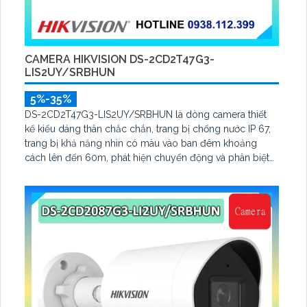
CAMERA HIKVISION DS-2CD2T47G3-
LIS2UY/SRBHUN
5%-35%
DS-2CD2T47G3-LIS2UY/SRBHUN là dòng camera thiết
kế kiểu dáng thân chắc chắn, trang bị chống nước IP 67,
trang bị khả năng nhìn có màu vào ban đêm khoảng
cách lên đến 60m, phát hiện chuyển động và phân biệt
được người và phương tiện, ống kính 4.0MP được trang bị