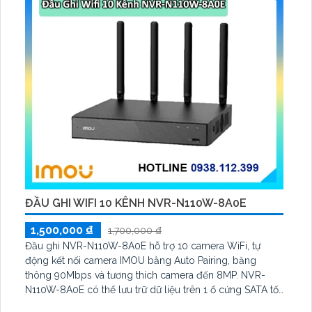
ĐẦU GHI WIFI 10 KÊNH NVR-N110W-8A0E
1,500,000 ₫
1,700,000 ₫
Đầu ghi NVR-N110W-8A0E hỗ trợ 10 camera WiFi, tự
động kết nối camera IMOU bằng Auto Pairing, băng
thông 90Mbps và tương thích camera đến 8MP. NVR-
N110W-8A0E có thể lưu trữ dữ liệu trên 1 ổ cứng SATA tối
đa 16TB, 2 cổng USB và dùng phần mềm Imou Life