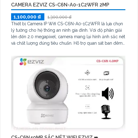
CAMERA EZVIZ CS-C6N-A0-1C2WFR 2MP
1,100,000 ₫
1,300,000 ₫
Thiết bị Camera IP Wifi CS-C6N-A0-1C2WFR là lựa chọn
lý tưởng cho hệ thống an ninh gia đình. Với độ phân giải
lên đến 2.0 megapixel, camera mang lại hình ảnh sắc nét
và chất lượng đúng tiêu chuẩn. Hỗ trợ quan sát ban đêm
với công nghệ hồng ngoại 10m và khả năng xoay 360 độ
linh hoạt
CS-C6N40MP SẮC NÉT WIFI EZVIZ ➠