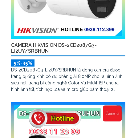
CAMERA HIKVISION DS-2CD2087G3-
LI2UY/SRBHUN
5%-35%
DS-2CD2087G3-LI2UY/SRBHUN là dòng camera được
trang bị ống kính có độ phân giải 8.0MP cho ra hình ảnh
siêu nét, trang bị công nghệ Color Vu HikAI-ISP cho ra
hình ảnh tốt, tích hợp loa và micro giúp đàm thoại 2
chiều, với thuật toán AI cho ra bảo vệ an ninh tốt