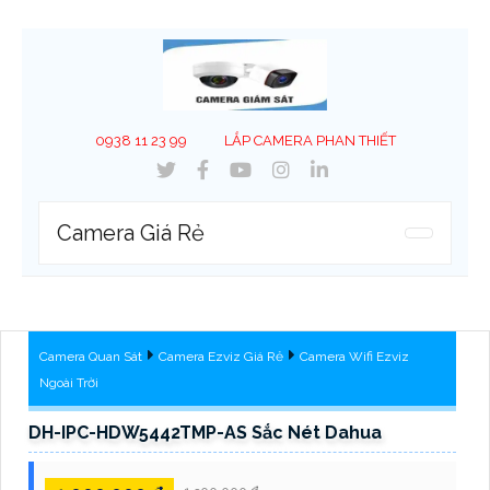
0938 11 23 99
LẮP CAMERA PHAN THIẾT
Camera Giá Rẻ
Camera Quan Sát
Camera Ezviz Giá Rẻ
Camera Wifi Ezviz
Ngoài Trời
DH-IPC-HDW5442TMP-AS Sắc Nét Dahua