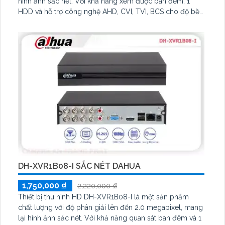
hình ảnh sắc nét. Với khả năng xem được ban đêm, 1
HDD và hỗ trợ công nghệ AHD, CVI, TVI, BCS cho độ bền
cao hơn. Đặc biệt, thiết bị này còn đi kèm 2 camera IP,
phù hợp sử dụng cho các công trình lớn
DH-XVR1B08-I SẮC NÉT DAHUA
1,750,000 ₫
2,220,000 ₫
Thiết bị thu hình HD DH-XVR1B08-I là một sản phẩm
chất lượng với độ phân giải lên đến 2.0 megapixel, mang
lại hình ảnh sắc nét. Với khả năng quan sát ban đêm và 1