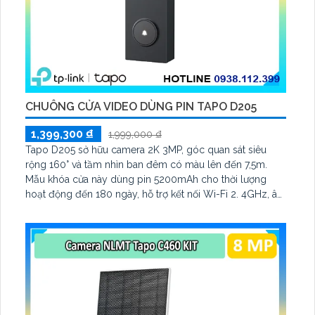
CHUÔNG CỬA VIDEO DÙNG PIN TAPO D205
1,399,300 ₫
1,999,000 ₫
Tapo D205 sở hữu camera 2K 3MP, góc quan sát siêu
rộng 160° và tầm nhìn ban đêm có màu lên đến 7,5m.
Mẫu khóa cửa này dùng pin 5200mAh cho thời lượng
hoạt động đến 180 ngày, hỗ trợ kết nối Wi-Fi 2. 4GHz, âm
thanh hai chiều và lưu trữ qua thẻ microSD tối đa 512GB