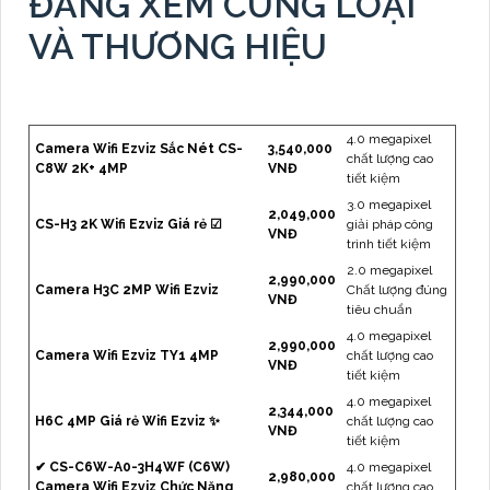
ĐANG XEM CÙNG LOẠI
VÀ THƯƠNG HIỆU
4.0 megapixel
Camera Wifi Ezviz Sắc Nét CS-
3,540,000
chất lượng cao
C8W 2K+ 4MP
VNĐ
tiết kiệm
3.0 megapixel
2,049,000
CS-H3 2K Wifi Ezviz Giá rẻ ☑
giải pháp công
VNĐ
trình tiết kiệm
2.0 megapixel
2,990,000
Camera H3C 2MP Wifi Ezviz
Chất lượng đúng
VNĐ
tiêu chuẩn
4.0 megapixel
2,990,000
Camera Wifi Ezviz TY1 4MP
chất lượng cao
VNĐ
tiết kiệm
4.0 megapixel
2,344,000
H6C 4MP Giá rẻ Wifi Ezviz ✨
chất lượng cao
VNĐ
tiết kiệm
✔ CS-C6W-A0-3H4WF (C6W)
4.0 megapixel
2,980,000
Camera Wifi Ezviz Chức Năng
chất lượng cao