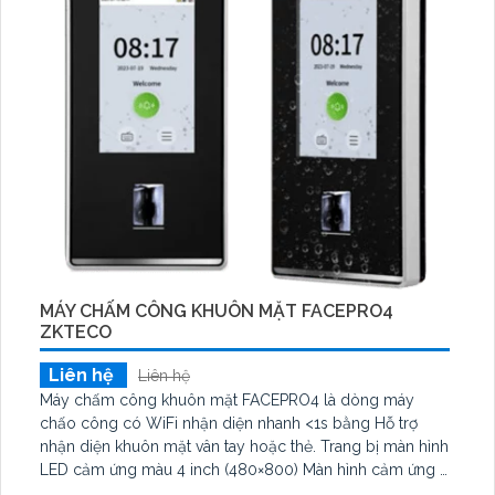
MÁY CHẤM CÔNG KHUÔN MẶT FACEPRO4
ZKTECO
Liên hệ
Liên hệ
Máy chấm công khuôn mặt FACEPRO4 là dòng máy
chấo công có WiFi nhận diện nhanh <1s bằng Hỗ trợ
nhận diện khuôn mặt vân tay hoặc thẻ. Trang bị màn hình
LED cảm ứng màu 4 inch (480×800) Màn hình cảm ứng 4
inch, lưu trữ 3.000 khuôn mặt và 200.000 bản ghi