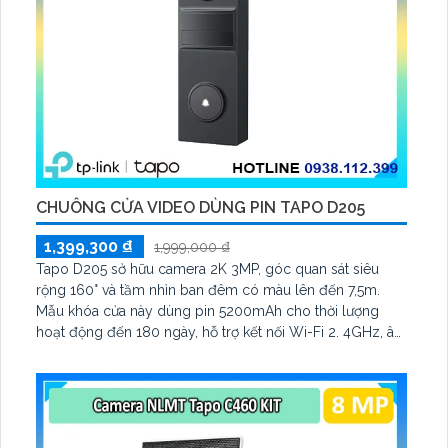
CHUÔNG CỬA VIDEO DÙNG PIN TAPO D205
1,399,300 ₫
1,999,000 ₫
Tapo D205 sở hữu camera 2K 3MP, góc quan sát siêu
rộng 160° và tầm nhìn ban đêm có màu lên đến 7,5m.
Mẫu khóa cửa này dùng pin 5200mAh cho thời lượng
hoạt động đến 180 ngày, hỗ trợ kết nối Wi-Fi 2. 4GHz, âm
thanh hai chiều và lưu trữ qua thẻ microSD tối đa 512GB