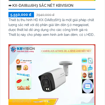
➠ KX-DAI8116H3 SẮC NÉT KBVISION
5,550,000 ₫
7,940,000 ₫
Thiết bị thu hình HD KX-DAi8116H3 là một giải pháp chất
lượng sắc nét với độ phân giải lên đến 5.0 megapixel,
được thiết kế để ứng dụng cho các công trình giá rẻ.
Thiết bị này cho phép xem hình ảnh ban đêm, có 1 HDD
và được trang bị công nghệ AHD, CVI, TVI, BCS với độ
bền cao hơn. Ngoài ra, thiết bị còn hỗ trợ thêm 8 Camera
IP, phù hợp cho các công trình lớn