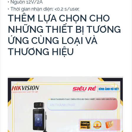
• Nguồn 12V/2A
• Thời gian nhận diện: <0.2 s/user,
THÊM LỰA CHỌN CHO
NHỮNG THIẾT BỊ TƯƠNG
ỨNG CÙNG LOẠI VÀ
THƯƠNG HIỆU