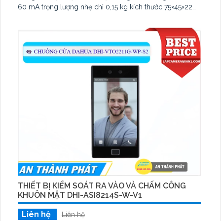
60 mA trọng lượng nhẹ chỉ 0,15 kg kích thước 75×45×22
mm hoạt động tin cậy trong nhiệt độ −20° đến +55° C độ
ẩm ≤ 85 %.
THIẾT BỊ KIỂM SOÁT RA VÀO VÀ CHẤM CÔNG
KHUÔN MẶT DHI-ASI8214S-W-V1
Liên hệ
Liên hệ