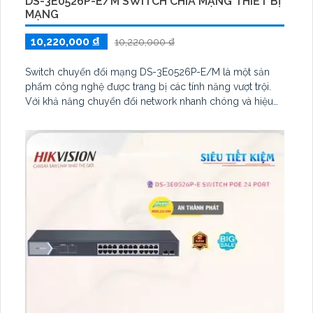
DS-3E0526P-E/M SWITCH CHIA MẠNG THIẾT BỊ
MẠNG
10,220,000 ₫
10,220,000 ₫
Switch chuyển đổi mạng DS-3E0526P-E/M là một sản
phẩm công nghệ được trang bị các tính năng vượt trội.
Với khả năng chuyển đổi network nhanh chóng và hiệu
quả, switch này đảm bảo tốc độ truyền dữ liệu cao.
Ngoài ra, DS-3E0526P-E/M còn tích hợp tính năng PoE
(Power over Ethernet), cho phép cấp nguồn điện trực
tiếp qua dây mạng cho các thiết bị như camera IP hoặc
điện thoại IP