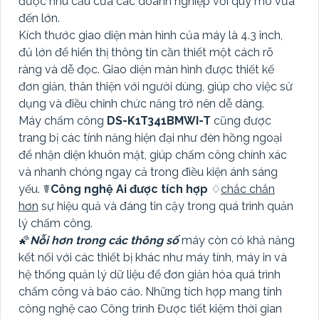
được nhu cầu của các doanh nghiệp với quy mô vừa
đến lớn.
Kích thước giao diện màn hình của máy là 4.3 inch,
đủ lớn để hiển thị thông tin cần thiết một cách rõ
ràng và dễ đọc. Giao diện màn hình được thiết kế
đơn giản, thân thiện với người dùng, giúp cho việc sử
dụng và điều chỉnh chức năng trở nên dễ dàng.
Máy chấm công
DS-K1T341BMWI-T
cũng được
trang bị các tính năng hiện đại như đèn hồng ngoại
để nhận diện khuôn mặt, giúp chấm công chính xác
và nhanh chóng ngay cả trong điều kiện ánh sáng
yếu. ☤
Công nghệ Ai được tích hợp
♢
chắc chắn
hơn
sự hiệu quả và đáng tin cậy trong quá trình quản
lý chấm công.
🌠
Nỗi hơn trong các thông số
máy còn có khả năng
kết nối với các thiết bị khác như máy tính, máy in và
hệ thống quản lý dữ liệu để đơn giản hóa quá trình
chấm công và báo cáo. Những tích hợp mang tính
công nghệ cao Công trình Được tiết kiệm thời gian