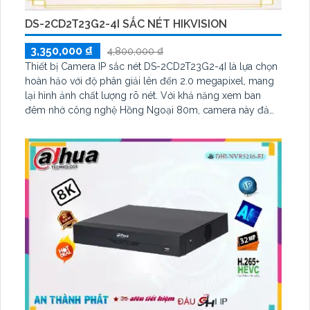
DS-2CD2T23G2-4I SẮC NÉT HIKVISION
3,350,000 ₫
4,800,000 ₫
Thiết bị Camera IP sắc nét DS-2CD2T23G2-4I là lựa chọn
hoàn hảo với độ phân giải lên đến 2.0 megapixel, mang
lại hình ảnh chất lượng rõ nét. Với khả năng xem ban
đêm nhờ công nghệ Hồng Ngoại 80m, camera này đảm
bảo giám sát cả ngày lẫn đêm. Sản phẩm được trang bị
công nghệ IP tiên tiến, không bị giảm chất lượng Hồng
Ngoại EXIR