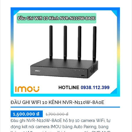
2V 2. 5W, tích hợp AI phát hiện người, thú cưng, phương
tiện, lưu trữ thẻ microSD tối đa 512 GB
ĐẦU GHI WIFI 10 KÊNH NVR-N110W-8A0E
1,500,000 ₫
1,700,000 ₫
Đầu ghi NVR-N110W-8A0E hỗ trợ 10 camera WiFi, tự
động kết nối camera IMOU bằng Auto Pairing, băng