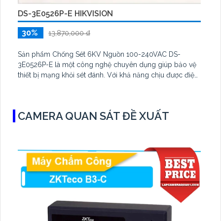
DS-3E0526P-E HIKVISION
30%
13,870,000 ₫
Sản phẩm Chống Sét 6KV Nguồn 100-240VAC DS-
3E0526P-E là một công nghệ chuyên dụng giúp bảo vệ
thiết bị mạng khỏi sét đánh. Với khả năng chịu được điện
áp lên đến 6KV, sản phẩm này đảm bảo an toàn và ổn
định cho hệ thống mạng.
Sản phẩm được trang bị công nghệ IP POE, cho phép
CAMERA QUAN SÁT ĐỀ XUẤT
truyền dữ liệu và cấp nguồn điện qua một dây cáp duy
nhất