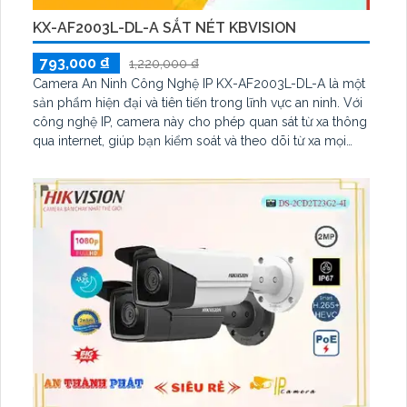
KX-AF2003L-DL-A SẮT NÉT KBVISION
793,000 ₫
1,220,000 ₫
Camera An Ninh Công Nghệ IP KX-AF2003L-DL-A là một
sản phẩm hiện đại và tiên tiến trong lĩnh vực an ninh. Với
công nghệ IP, camera này cho phép quan sát từ xa thông
qua internet, giúp bạn kiểm soát và theo dõi từ xa mọi
hoạt động xung quanh ngôi nhà, văn phòng hoặc bất kỳ
không gian nào khác