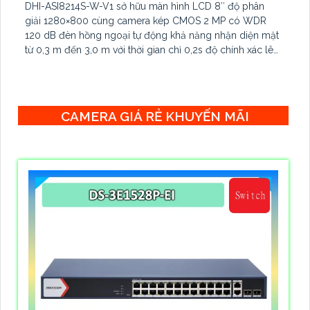
DHI-ASI8214S-W-V1 sở hữu màn hình LCD 8″ độ phân
giải 1280×800 cùng camera kép CMOS 2 MP có WDR
120 dB đèn hồng ngoại tự động khả năng nhận diện mặt
từ 0,3 m đến 3,0 m với thời gian chỉ 0,2s độ chính xác lên
đến 99,9% hỗ trợ đồng thời 6 khuôn mặt trong một lần
quét lưu trữ tới 100.000 khuôn mặt cùng 100.000 người
dùng cùng lúc.
CAMERA GIÁ RẺ KHUYẾN MÃI