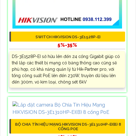
SWITCH HIKVISION DS-3E1528P-EI
5%-35%
DS-3E1528P-EI sở hữu lên đến 24 cổng Gigabit giúp có
thể lắp các thiết bị mạng có băng thông cao cũng sẽ
phù hợp, có khả năng quản lý từ Hik-Partner pro, với
tổng công suất PoE lên đến 230W, truyền dữ liệu lên
đến 300m, vỏ kim loại, chông sét 6kV
BỘ CHIA TÍN HIỆU MẠNG HIKVISION DS-3E1310HP-EI(B) 8
CỔNG POE