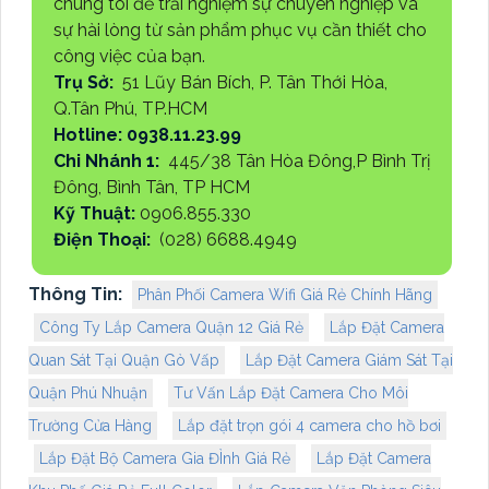
chúng tôi để trải nghiệm sự chuyên nghiệp và
sự hài lòng từ sản phẩm phục vụ cần thiết cho
công việc của bạn.
Trụ Sở:
51 Lũy Bán Bích, P. Tân Thới Hòa,
Q.Tân Phú, TP.HCM
Hotline: 0938.11.23.99
Chi Nhánh 1:
445/38 Tân Hòa Đông,P Bình Trị
Đông, Bình Tân, TP HCM
Kỹ Thuật:
0906.855.330
Điện Thoại:
(028) 6688.4949
Thông Tin:
Phân Phối Camera Wifi Giá Rẻ Chính Hãng
Công Ty Lắp Camera Quận 12 Giá Rẻ
Lắp Đặt Camera
Quan Sát Tại Quận Gò Vấp
Lắp Đặt Camera Giám Sát Tại
Quận Phú Nhuận
Tư Vấn Lắp Đặt Camera Cho Môi
Trường Cửa Hàng
Lắp đặt trọn gói 4 camera cho hồ bơi
Lắp Đặt Bộ Camera Gia ĐÌnh Giá Rẻ
Lắp Đặt Camera