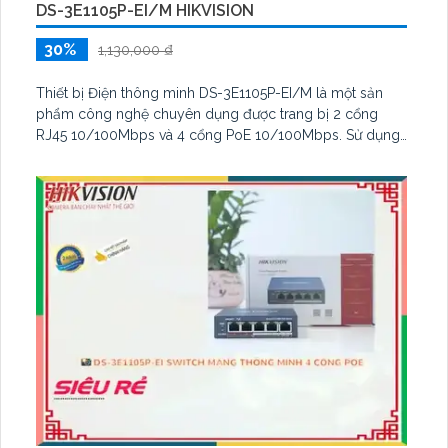
DS-3E1105P-EI/M HIKVISION
30%
1,130,000 ₫
Thiết bị Điện thông minh DS-3E1105P-EI/M là một sản
phẩm công nghệ chuyên dụng được trang bị 2 cổng
RJ45 10/100Mbps và 4 cổng PoE 10/100Mbps. Sử dụng
công nghệ IP POE giúp thiết bị truyền dữ liệu và cung
cấp nguồn cho các thiết bị PoE như camera, điểm truy
cập mạng, điện thoại IP.
Với 2 cổng RJ45 10/100Mbps, thiết bị DS-3E1105P-EI/M
có khả năng kết nối mạng nhanh chóng và ổn định