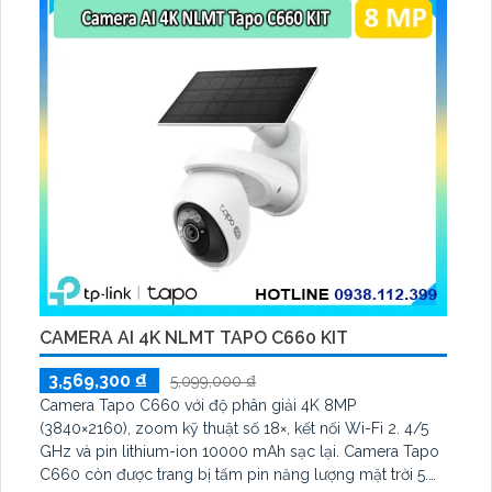
CAMERA AI 4K NLMT TAPO C660 KIT
3,569,300 ₫
5,099,000 ₫
Camera Tapo C660 với độ phân giải 4K 8MP
(3840×2160), zoom kỹ thuật số 18×, kết nối Wi-Fi 2. 4/5
GHz và pin lithium-ion 10000 mAh sạc lại. Camera Tapo
C660 còn được trang bị tấm pin năng lượng mặt trời 5.