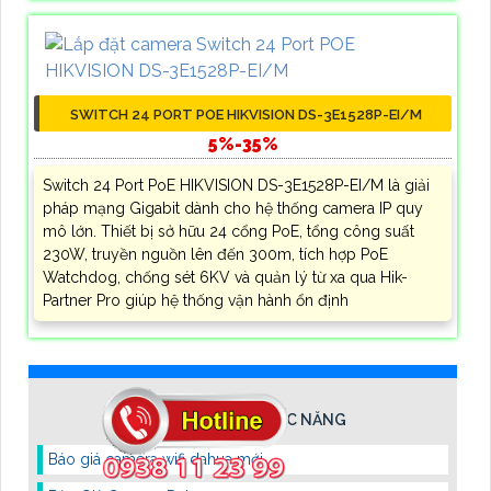
SWITCH 24 PORT POE HIKVISION DS-3E1528P-EI/M
5%-35%
Switch 24 Port PoE HIKVISION DS-3E1528P-EI/M là giải
pháp mạng Gigabit dành cho hệ thống camera IP quy
mô lớn. Thiết bị sở hữu 24 cổng PoE, tổng công suất
230W, truyền nguồn lên đến 300m, tích hợp PoE
Watchdog, chống sét 6KV và quản lý từ xa qua Hik-
Partner Pro giúp hệ thống vận hành ổn định
CAMERA THEO CHỨC NĂNG
Báo giá camera wifi dahua mới