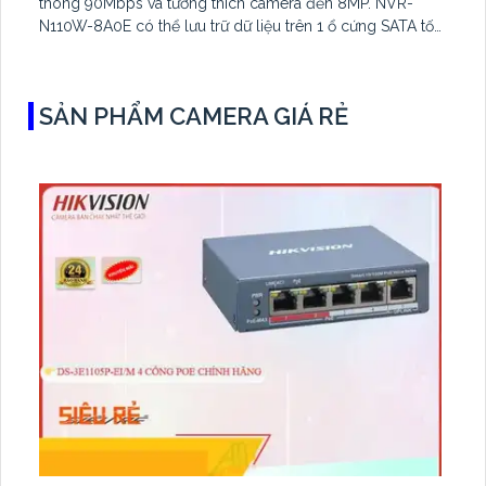
thông 90Mbps và tương thích camera đến 8MP. NVR-
N110W-8A0E có thể lưu trữ dữ liệu trên 1 ổ cứng SATA tối
đa 16TB, 2 cổng USB và dùng phần mềm Imou Life
SẢN PHẨM CAMERA GIÁ RẺ