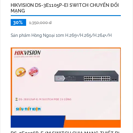
HIKVISION DS-3E1105P-EI SWITCH CHUYỂN ĐỔI
MẠNG
30%
1,350,000 ₫
Sản phẩm Hồng Ngoại 10m H.265+/H.265/H.264+/H