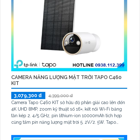
CAMERA NĂNG LƯỢNG MẶT TRỜI TAPO C460
KIT
3,079,300 ₫
4,399,000 ₫
Camera Tapo C460 KIT sở hữu độ phân giải cao lên đến
4K UHD 8MP, zoom kỹ thuật số 16×, kết nối Wi-Fi băng
tần kép 2. 4/5 GHz, pin lithium-ion 10000mAh tích hợp
cùng tấm pin năng lượng mặt trời 5. 2V/2. 5W. Tapo
C460 KIT cũng hỗ trợ quan sát ban đêm màu với cảm
biến Starlight, tầm nhìn lên đến 15 m