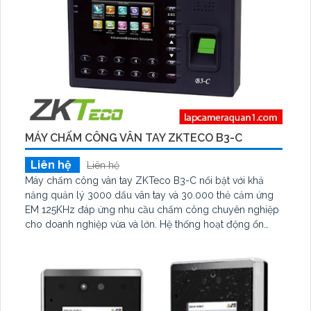
MÁY CHẤM CÔNG VÂN TAY ZKTECO B3-C
Liên hệ
Liên hệ
Máy chấm công vân tay ZKTeco B3-C nổi bật với khả
năng quản lý 3000 dấu vân tay và 30.000 thẻ cảm ứng
EM 125KHz đáp ứng nhu cầu chấm công chuyên nghiệp
cho doanh nghiệp vừa và lớn. Hệ thống hoạt động ổn
định nhờ chip Intel xử lý nhanh dưới 0. 5 giây hỗ trợ kết
nối TCP/IP USB và có thể liên kết máy in bill tiện lợi