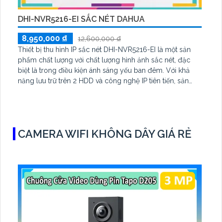
DHI-NVR5216-EI SẮC NÉT DAHUA
8,950,000 ₫
12,600,000 ₫
Thiết bị thu hình IP sắc nét DHI-NVR5216-EI là một sản
phẩm chất lượng với chất lượng hình ảnh sắc nét, đặc
biệt là trong điều kiện ánh sáng yếu ban đêm. Với khả
năng lưu trữ trên 2 HDD và công nghệ IP tiên tiến, sản
phẩm không bao giờ giảm chất lượng hình ảnh. Ngoài ra,
thiết bị còn hỗ trợ chuẩn ONVIF và được thiết kế phù hợp
cho các công trình lớn
CAMERA WIFI KHÔNG DÂY GIÁ RẺ