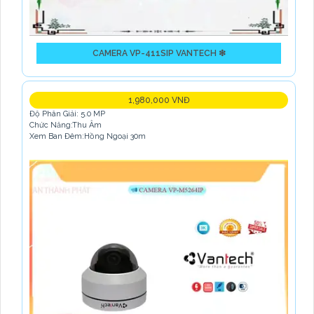
CAMERA VP-411SIP VANTECH ❇
1,980,000 VNĐ
Độ Phân Giải: 5.0 MP
Chức Năng:Thu Âm
Xem Ban Đêm:Hồng Ngoại 30m