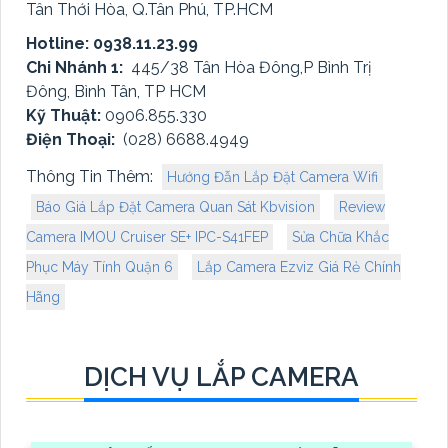
Tân Thới Hòa, Q.Tân Phú, TP.HCM
Hotline: 0938.11.23.99
Chi Nhánh 1:
445/38 Tân Hòa Đông,P Bình Trị
Đông, Bình Tân, TP HCM
Kỹ Thuật:
0906.855.330
Điện Thoại:
(028) 6688.4949
Thông Tin Thêm:
Hướng Đẫn Lắp Đặt Camera Wifi
Báo Giá Lắp Đặt Camera Quan Sát Kbvision
Review
Camera IMOU Cruiser SE+ IPC-S41FEP
Sửa Chữa Khắc
Phục Máy Tính Quận 6
Lắp Camera Ezviz Giá Rẻ Chính
Hãng
DỊCH VỤ LẮP CAMERA