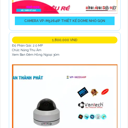
CAMERA VP-M5264IP THIÊT KẾ DOME NHỎ GỌN
1,800,000 VNĐ
Độ Phân Giải: 2.0 MP
Chức Năng:Thu Âm
Xem Ban Đêm:Hồng Ngoại 30m