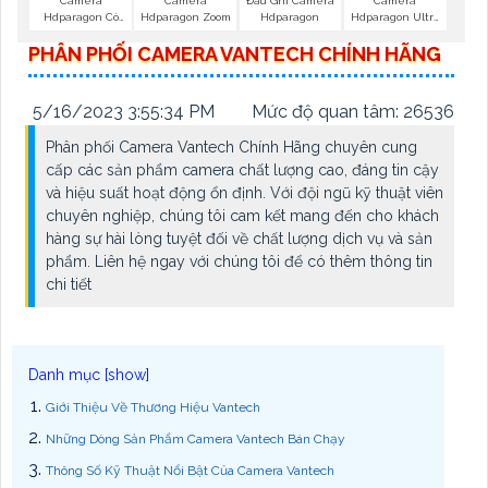
Camera
Camera
Đầu Ghi Camera
Camera
Hdparagon Có
Hdparagon Zoom
Hdparagon
Hdparagon Ultra
Màu Ban Đêm
2K
PHÂN PHỐI CAMERA VANTECH CHÍNH HÃNG
5/16/2023 3:55:34 PM
Mức độ quan tâm: 26536
Phân phối Camera Vantech Chính Hãng chuyên cung
cấp các sản phẩm camera chất lượng cao, đáng tin cậy
và hiệu suất hoạt động ổn định. Với đội ngũ kỹ thuật viên
chuyên nghiệp, chúng tôi cam kết mang đến cho khách
hàng sự hài lòng tuyệt đối về chất lượng dịch vụ và sản
phẩm. Liên hệ ngay với chúng tôi để có thêm thông tin
chi tiết
Giới Thiệu Về Thương Hiệu Vantech
Những Dòng Sản Phẩm Camera Vantech Bán Chạy
Thông Số Kỹ Thuật Nổi Bật Của Camera Vantech