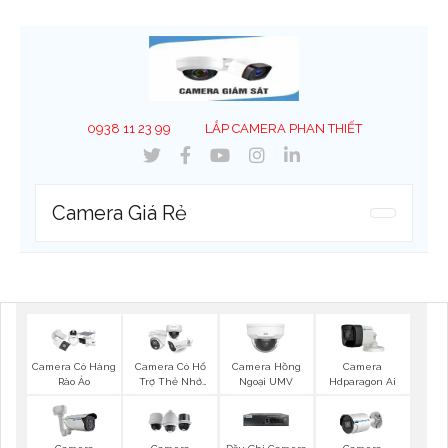
0938 11 23 99
LẮP CAMERA PHAN THIẾT
Camera Giá Rẻ
Camera Có Hàng
Camera Có Hổ
Camera Hồng
Camera
Rào Ảo
Trợ Thẻ Nhớ
Ngoại UMV
Hdparagon Ai
Vantech