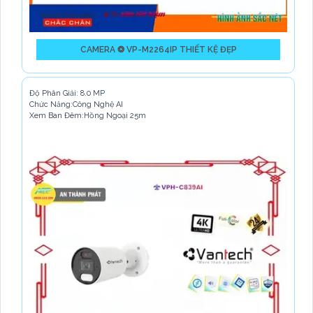
CAMERA ❂ VP-M2264IP THIẾT KỆ ĐẸP
Độ Phân Giải: 8.0 MP
Chức Năng:Công Nghệ AI
Xem Ban Đêm:Hồng Ngoại 25m