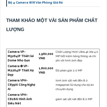
Bộ 4 Camera Wifi Văn Phòng Giá Rẻ
THAM KHẢO MỘT VÀI SẢN PHẨM CHẤT
LƯỢNG
Camera VP-
Chất Lượng Hình Ultra 4k lite 4.0
1,980,000
M5264IP Thiêt kế
MP tiết kiệm băng thông và chi
VNĐ
Dome Nhỏ Gọn
phí với hình ảnh đẹp
Camera ❂ VP-
1,800,000
M2264IP Thiết Kệ
Độ phân giải 2.0 MP
VNĐ
Đẹp
Camera VPH-
hình ảnh sắt nét đến 8.0
C839AI Công Nghệ
megapixel Sử dụng cho dự án
AI
chuyên dụng
Camera VPH-
C818AI Hình Ảnh
giám sát sắt nét đến 8.0 MP
Siêu Nét