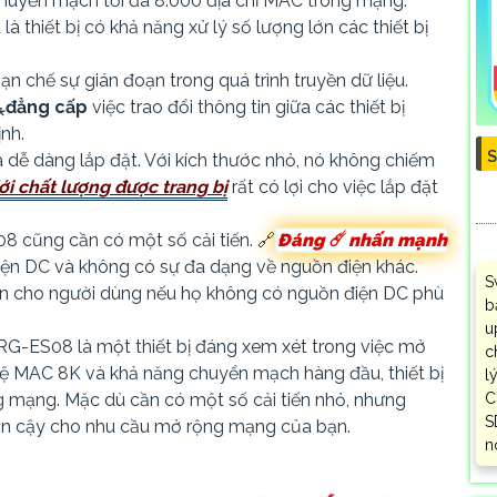
c chuyển mạch tối đa 8.000 địa chỉ MAC trong mạng.
là thiết bị có khả năng xử lý số lượng lớn các thiết bị
hạn chế sự gián đoạn trong quá trình truyền dữ liệu.
⁂
đẳng cấp
việc trao đổi thông tin giữa các thiết bị
nh.
S
dễ dàng lắp đặt. Với kích thước nhỏ, nó không chiếm
ới chất lượng được trang bị
rất có lợi cho việc lắp đặt
 cũng cần có một số cải tiến. 🔗
Đáng ☄️
nhấn mạnh
 điện DC và không có sự đa dạng về nguồn điện khác.
S
ăn cho người dùng nếu họ không có nguồn điện DC phù
b
u
h RG-ES08 là một thiết bị đáng xem xét trong việc mở
c
hệ MAC 8K và khả năng chuyển mạch hàng đầu, thiết bị
l
C
g mạng. Mặc dù cần có một số cải tiến nhỏ, nhưng
S
in cậy cho nhu cầu mở rộng mạng của bạn.
n