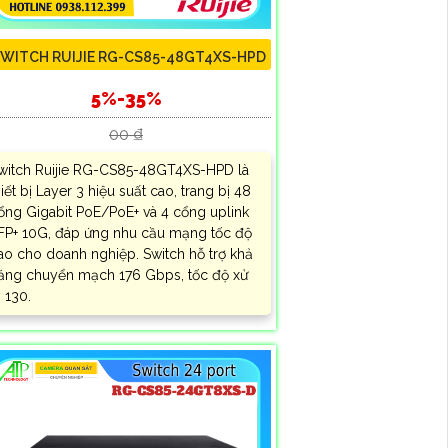
WITCH RUIJIE RG-CS85-48GT4XS-HPD
5%-35%
00 ₫
witch Ruijie RG-CS85-48GT4XS-HPD là
hiết bị Layer 3 hiệu suất cao, trang bị 48
ổng Gigabit PoE/PoE+ và 4 cổng uplink
FP+ 10G, đáp ứng nhu cầu mạng tốc độ
ao cho doanh nghiệp. Switch hỗ trợ khả
ăng chuyển mạch 176 Gbps, tốc độ xử
ý 130.