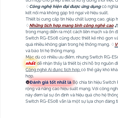
tích hợp cho phép thiết bị xử lý đồng thời việ
♢
Công nghệ hiện đại được ứng dụng
có nghĩa 
kết nối mà không gặp trở ngại về hiệu suất.
Thiết bị cung cấp tín hiệu chất lượng cao, giúp 
♢
Những tích hợp mang tính công nghệ cao
trong mạng diễn ra một cách liền mạch và ổn đị
Switch RG-ES08 cũng được thiết kế nhỏ gọn và 
quá nhiều không gian trong hệ thống mạng. ♢
V
và bảo trì hệ thống mạng.
Mặc dù có nhiều ưu điểm, nhưng Switch RG-ES08
nhất
dễ nhận thấy là thiết bị chỉ hỗ trợ nguồn
Công nghệ Ai được tích hợp
có thể gây khó kh
hợp.
🌚
Đánh giá tốt nhất là
Bộ chia tín hiệu Switc
rộng và nâng cao hiệu suất mạng. Với công ng
này đem lại sự ổn định và hiệu quả cho hệ thốn
Switch RG-ES08 vẫn là một sự lựa chọn đáng t