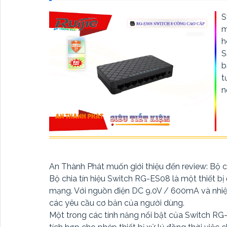
S
m
h
S
b
t
n
An Thành Phát muốn giới thiệu đến review: Bộ c
Bộ chia tín hiệu Switch RG-ES08 là một thiết bị
mạng. Với nguồn điện DC 9.0V / 600mA và nhiệt
các yêu cầu cơ bản của người dùng.
Một trong các tính năng nổi bật của Switch R