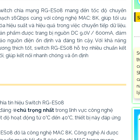
witch chia mạng RG-ES08 mang đến tốc độ chuyển
ạch 16Gbps cùng với công nghệ MAC: 8K, giúp tối ưu
S
óa hiệu suất và hiệu quả trong việc chuyển tiếp dữ liệu.
ản phẩm được trang bị nguồn DC 9.0V / 600mA, đảm
ảo nguồn điện ổn định và đáng tin cậy. Với khả năng
ương thích tốt, switch RG-ES08 hỗ trợ nhiều chuẩn kết
S
ối, giúp kết nối nhanh chóng và ổn định
t
c
S
c
n
l
hia tín hiệu Switch RG-ES08
 đáng ☣️
chú trọng nhất
trong lĩnh vực công nghệ
 độ hoạt động từ 0°C đến 40°C, thiết bị này đáp ứng
G-ES08 đó là công nghệ MAC 8K. Công nghệ Ai được