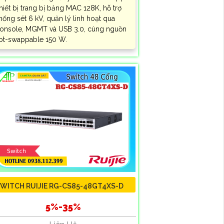
hiết bị trang bị bảng MAC 128K, hỗ trợ
hống sét 6 kV, quản lý linh hoạt qua
onsole, MGMT và USB 3.0, cùng nguồn
ot-swappable 150 W.
WITCH RUIJIE RG-CS85-48GT4XS-D
5%-35%