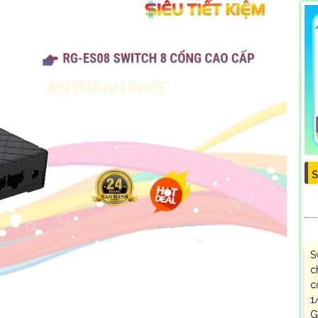
S
S
c
c
1
G