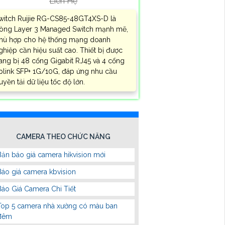
Liên Hệ
witch Ruijie RG-CS85-48GT4XS-D là
òng Layer 3 Managed Switch mạnh mẽ,
hù hợp cho hệ thống mạng doanh
ghiệp cần hiệu suất cao. Thiết bị được
rang bị 48 cổng Gigabit RJ45 và 4 cổng
plink SFP+ 1G/10G, đáp ứng nhu cầu
ruyền tải dữ liệu tốc độ lớn.
CAMERA THEO CHỨC NĂNG
Bản báo giá camera hikvision mới
Báo giá camera kbvision
Báo Giá Camera Chi Tiết
Top 5 camera nhà xưởng có màu ban
đêm