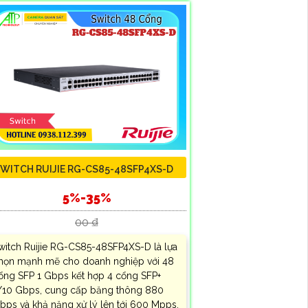
WITCH RUIJIE RG-CS85-48SFP4XS-D
5%-35%
00 ₫
witch Ruijie RG-CS85-48SFP4XS-D là lựa
họn mạnh mẽ cho doanh nghiệp với 48
ổng SFP 1 Gbps kết hợp 4 cổng SFP+
/10 Gbps, cung cấp băng thông 880
bps và khả năng xử lý lên tới 600 Mpps.