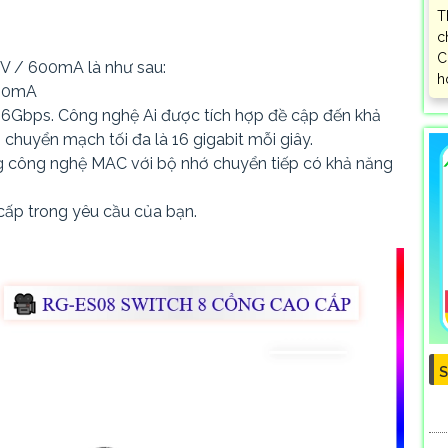
T
c
C
V / 600mA là như sau:
h
600mA
16Gbps. Công nghệ Ai được tích hợp đề cập đến khả
chuyển mạch tối đa là 16 gigabit mỗi giây.
 công nghệ MAC với bộ nhớ chuyển tiếp có khả năng
ấp trong yêu cầu của bạn.
S