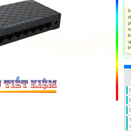
S
d
p
n
t
u
t