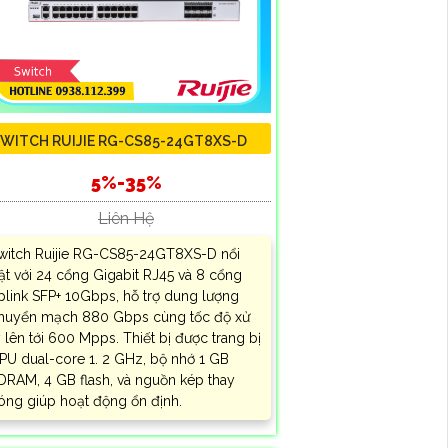
WITCH RUIJIE RG-CS85-24GT8XS-D
5%-35%
Liên Hệ
witch Ruijie RG-CS85-24GT8XS-D nổi
ật với 24 cổng Gigabit RJ45 và 8 cổng
plink SFP+ 10Gbps, hỗ trợ dung lượng
huyển mạch 880 Gbps cùng tốc độ xử
ý lên tới 600 Mpps. Thiết bị được trang bị
PU dual-core 1. 2 GHz, bộ nhớ 1 GB
DRAM, 4 GB flash, và nguồn kép thay
óng giúp hoạt động ổn định.