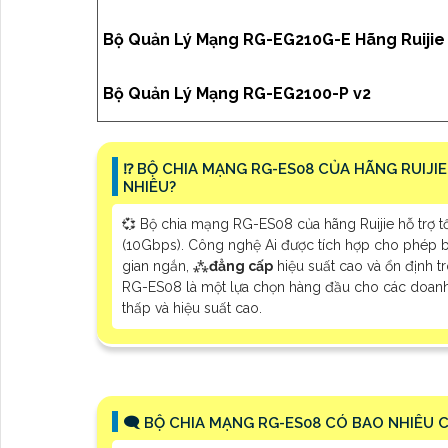
Bộ Quản Lý Mạng RG-EG210G-E Hãng Ruijie
Bộ Quản Lý Mạng RG-EG2100-P v2
⁉️ BỘ CHIA MẠNG RG-ES08 CỦA HÃNG RUIJI
NHIÊU?
💞 Bộ chia mạng RG-ES08 của hãng Ruijie hỗ trợ tốc
(10Gbps). Công nghệ Ai được tích hợp cho phép bộ
gian ngắn, ⁂
đẳng cấp
hiệu suất cao và ổn định tro
RG-ES08 là một lựa chọn hàng đầu cho các doanh
thấp và hiệu suất cao.
🗨️ BỘ CHIA MẠNG RG-ES08 CÓ BAO NHIÊU