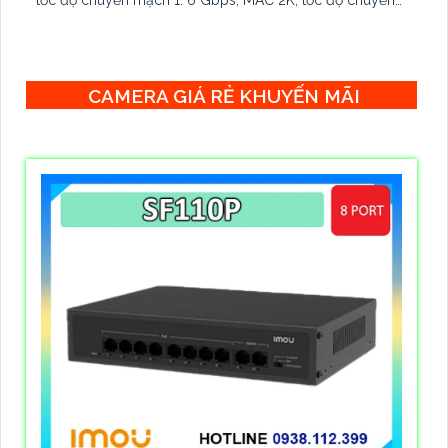
tiếp 0. 1488 Mpps, chống sét 2KV
CAMERA GIÁ RẺ KHUYẾN MÃI