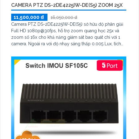
CAMERA PTZ DS-2DE4225IW-DE(S5) ZOOM 25X
11,500,000 ₫
16,050,000 ₫
Camera PTZ DS-2DE4225IW-DE(S5) sở hữu độ phân giải
Full HD 1080p@30fps, hỗ trợ zoom quang học 25x và
zoom số 16x cho khả năng giám sát bao quát chỉ với 1
camera. Ngoài ra với độ nhạy sáng thấp 0.005 Lux, tích
hợp hồng ngoại 100m, nguồn cấp 12VDC & PoE (802.
3at) giúp ổn định hình ảnh trong điều kiện ánh sáng yếu