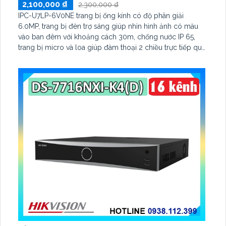
2,100,000 ₫
2,300,000 ₫
IPC-U7LP-6V0NE trang bị ống kính có độ phân giải
6.0MP, trang bị đèn trợ sáng giúp nhìn hình ảnh có màu
vào ban đêm với khoảng cách 30m, chống nước IP 65,
trang bị micro và loa giúp đàm thoại 2 chiều trực tiếp qua
cameram qcos thể quay xoay 360 độ một cách dễ dàng