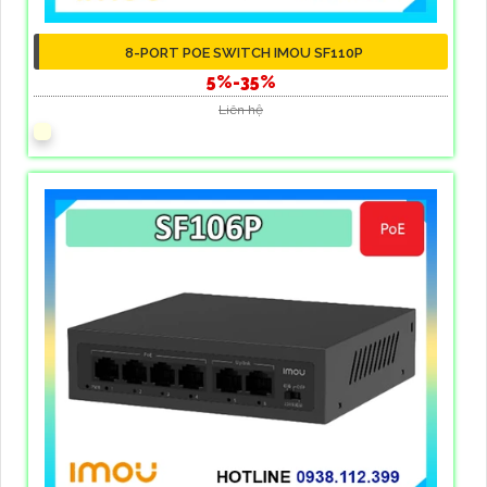
8-PORT POE SWITCH IMOU SF110P
5%-35%
Liên hệ