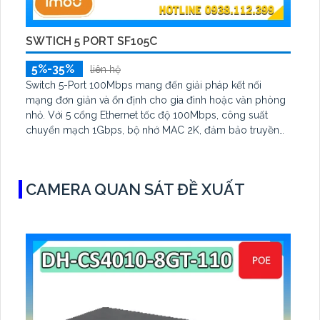
SWTICH 5 PORT SF105C
5%-35%
liên hệ
Switch 5-Port 100Mbps mang đến giải pháp kết nối
mạng đơn giản và ổn định cho gia đình hoặc văn phòng
nhỏ. Với 5 cổng Ethernet tốc độ 100Mbps, công suất
chuyển mạch 1Gbps, bộ nhớ MAC 2K, đảm bảo truyền
dữ liệu hiệu quả. Nhỏ gọn, chống sét 2KV
CAMERA QUAN SÁT ĐỀ XUẤT