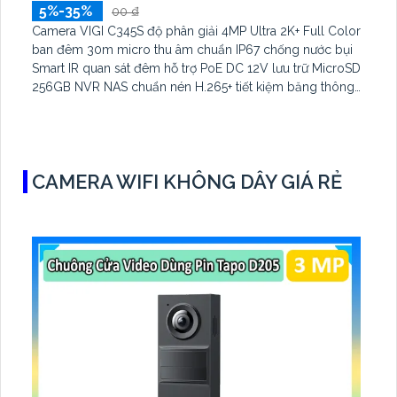
5%-35%
00 ₫
Camera VIGI C345S độ phân giải 4MP Ultra 2K+ Full Color
ban đêm 30m micro thu âm chuẩn IP67 chống nước bụi
Smart IR quan sát đêm hỗ trợ PoE DC 12V lưu trữ MicroSD
256GB NVR NAS chuẩn nén H.265+ tiết kiệm băng thông
nhận diện người phương tiện hành vi bất thường quản lý
qua VIGI App VIGI Manager trình duyệt web giám sát sắc
nét.
CAMERA WIFI KHÔNG DÂY GIÁ RẺ