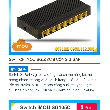
SWITCH IMOU SG108C 8 CỔNG GIGAPIT
5%-35%
liên hệ
Switch 8-Port Gigabit là dòng switch mở rộng kết nối
mạng nhanh chóng và ổn định trang bị 8 cổng Ethernet
tốc độ truyền tải 1000Mbps công suất chuyển mạch
16Gbps bộ nhớ MAC 8K và bộ đệm gói 4Mb. Thiết kế
nhỏ gọn chất liệu vỏ nhựa bền chắc và chống sét 2KV
cân mọi thời tiết phù hợp gia đình văn phòng cửa hàng và
hệ thống camera IP.