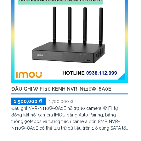
ĐẦU GHI WIFI 10 KÊNH NVR-N110W-8A0E
1,500,000 ₫
1,700,000 ₫
Đầu ghi NVR-N110W-8A0E hỗ trợ 10 camera WiFi, tự
động kết nối camera IMOU bằng Auto Pairing, băng
thông 90Mbps và tương thích camera đến 8MP. NVR-
N110W-8A0E có thể lưu trữ dữ liệu trên 1 ổ cứng SATA tối
đa 16TB, 2 cổng USB và dùng phần mềm Imou Life