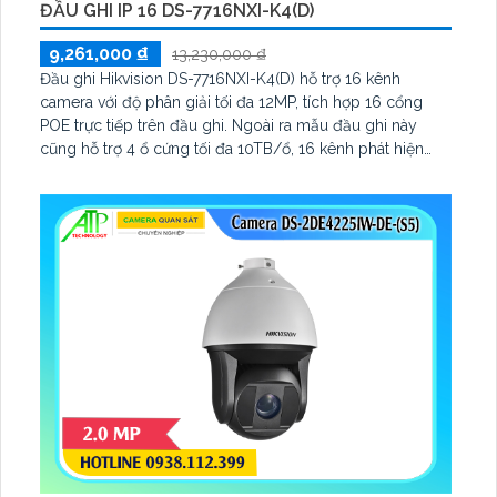
ĐẦU GHI IP 16 DS-7716NXI-K4(D)
9,261,000 ₫
13,230,000 ₫
Đầu ghi Hikvision DS-7716NXI-K4(D) hỗ trợ 16 kênh
camera với độ phân giải tối đa 12MP, tích hợp 16 cổng
POE trực tiếp trên đầu ghi. Ngoài ra mẫu đầu ghi này
cũng hỗ trợ 4 ổ cứng tối đa 10TB/ổ, 16 kênh phát hiện
người/phương tiện cùng nhận diện khuôn mặt thông
minh.