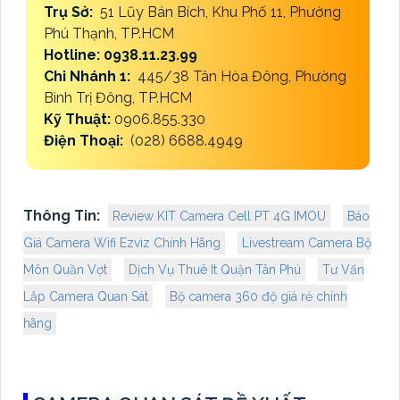
Trụ Sở:
51 Lũy Bán Bích, Khu Phố 11, Phường
Phú Thạnh, TP.HCM
Hotline: 0938.11.23.99
Chi Nhánh 1:
445/38 Tân Hòa Đông, Phường
Bình Trị Đông, TP.HCM
Kỹ Thuật:
0906.855.330
Điện Thoại:
(028) 6688.4949
Thông Tin:
Review KIT Camera Cell PT 4G IMOU
Báo
Giá Camera Wifi Ezviz Chính Hãng
Livestream Camera Bộ
Môn Quần Vợt
Dịch Vụ Thuê It Quận Tân Phú
Tư Vấn
Lắp Camera Quan Sát
Bộ camera 360 độ giá rẻ chính
hãng