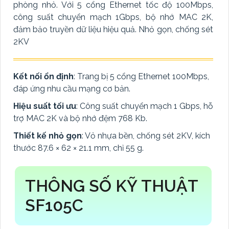
phòng nhỏ. Với 5 cổng Ethernet tốc độ 100Mbps,
công suất chuyển mạch 1Gbps, bộ nhớ MAC 2K,
đảm bảo truyền dữ liệu hiệu quả. Nhỏ gọn, chống sét
2KV
Kết nối ổn định
: Trang bị 5 cổng Ethernet 100Mbps,
đáp ứng nhu cầu mạng cơ bản.
Hiệu suất tối ưu
: Công suất chuyển mạch 1 Gbps, hỗ
trợ MAC 2K và bộ nhớ đệm 768 Kb.
Thiết kế nhỏ gọn
: Vỏ nhựa bền, chống sét 2KV, kích
thước 87.6 × 62 × 21.1 mm, chỉ 55 g.
THÔNG SỐ KỸ THUẬT
SF105C