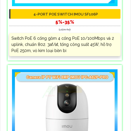
4-PORT POE SWITCH IMOU SF106P
5%-35%
Liên hệ
Switch PoE 6 cổng gồm 4 cổng PoE 10/100Mbps và 2
uplink, chuẩn 802. 3af/at, tổng công suất 45W, hỗ trợ
PoE 250m, vỏ kim loại bền bỉ