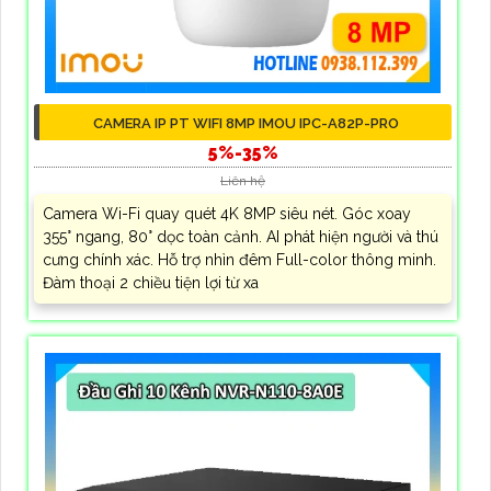
CAMERA IP PT WIFI 8MP IMOU IPC-A82P-PRO
5%-35%
Liên hệ
Camera Wi-Fi quay quét 4K 8MP siêu nét. Góc xoay
355° ngang, 80° dọc toàn cảnh. AI phát hiện người và thú
cưng chính xác. Hỗ trợ nhìn đêm Full-color thông minh.
Đàm thoại 2 chiều tiện lợi từ xa