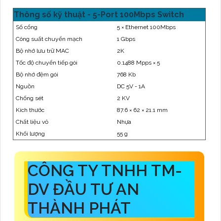
Thông số kỹ thuật - 5-Port 100Mbps Switch
Số cổng
5 × Ethernet 100Mbps
Công suất chuyển mạch
1 Gbps
Bộ nhớ lưu trữ MAC
2K
Tốc độ chuyển tiếp gói
0.1488 Mpps × 5
Bộ nhớ đệm gói
768 Kb
Nguồn
DC 5V - 1A
Chống sét
2 KV
Kích thước
87.6 × 62 × 21.1 mm
Chất liệu vỏ
Nhựa
Khối lượng
55 g
CÔNG TY TNHH TM-
DV ĐẦU TƯ AN
THÀNH PHÁT