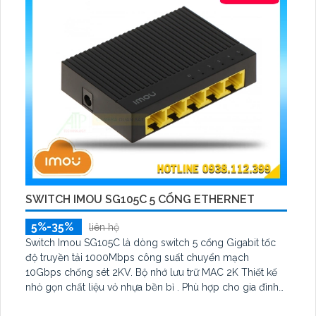
SWITCH IMOU SG105C 5 CỔNG ETHERNET
5%-35%
liên hệ
Switch Imou SG105C là dòng switch 5 cổng Gigabit tốc
độ truyền tải 1000Mbps công suất chuyển mạch
10Gbps chống sét 2KV. Bộ nhớ lưu trữ MAC 2K Thiết kế
nhỏ gọn chất liệu vỏ nhựa bền bỉ . Phù hợp cho gia đình
văn phòng cửa hàng truyền tải dữ liệu nhanh chóng và