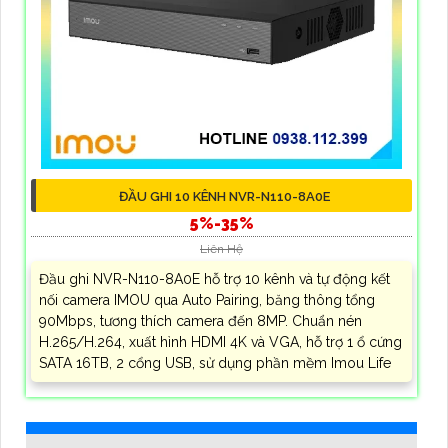
ĐẦU GHI 10 KÊNH NVR-N110-8A0E
5%-35%
Liên Hệ
Đầu ghi NVR-N110-8A0E hỗ trợ 10 kênh và tự động kết
nối camera IMOU qua Auto Pairing, băng thông tổng
90Mbps, tương thích camera đến 8MP. Chuẩn nén
H.265/H.264, xuất hình HDMI 4K và VGA, hỗ trợ 1 ổ cứng
SATA 16TB, 2 cổng USB, sử dụng phần mềm Imou Life