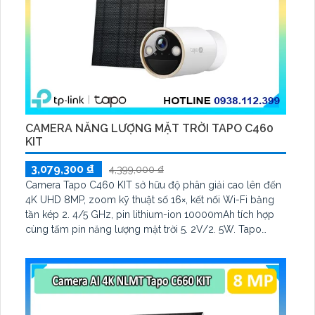
CAMERA NĂNG LƯỢNG MẶT TRỜI TAPO C460
KIT
3,079,300 ₫
4,399,000 ₫
Camera Tapo C460 KIT sở hữu độ phân giải cao lên đến
4K UHD 8MP, zoom kỹ thuật số 16×, kết nối Wi-Fi băng
tần kép 2. 4/5 GHz, pin lithium-ion 10000mAh tích hợp
cùng tấm pin năng lượng mặt trời 5. 2V/2. 5W. Tapo
C460 KIT cũng hỗ trợ quan sát ban đêm màu với cảm
biến Starlight, tầm nhìn lên đến 15 m