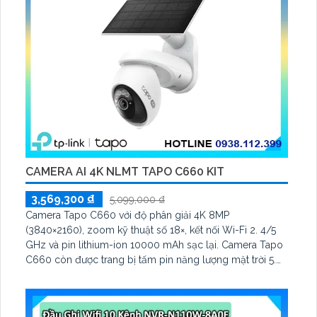
CAMERA AI 4K NLMT TAPO C660 KIT
3,569,300 ₫
5,099,000 ₫
Camera Tapo C660 với độ phân giải 4K 8MP
(3840×2160), zoom kỹ thuật số 18×, kết nối Wi-Fi 2. 4/5
GHz và pin lithium-ion 10000 mAh sạc lại. Camera Tapo
C660 còn được trang bị tấm pin năng lượng mặt trời 5.
2V 2. 5W, tích hợp AI phát hiện người, thú cưng, phương
tiện, lưu trữ thẻ microSD tối đa 512 GB