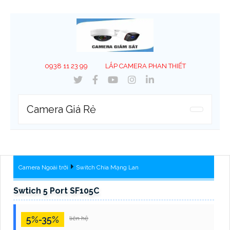
0938 11 23 99
LẮP CAMERA PHAN THIẾT
Camera Giá Rẻ
Camera Ngoài trời
Switch Chia Mạng Lan
Swtich 5 Port SF105C
5%-35%
liên hệ