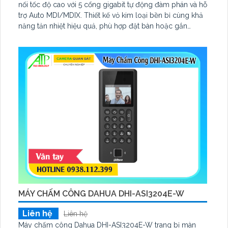
nối tốc độ cao với 5 cổng gigabit tự động đàm phán và hỗ
trợ Auto MDI/MDIX. Thiết kế vỏ kim loại bền bỉ cùng khả
năng tản nhiệt hiệu quả, phù hợp đặt bàn hoặc gắn
tường. MS105GS hỗ trợ QoS 802
MÁY CHẤM CÔNG DAHUA DHI-ASI3204E-W
Liên hệ
Liên hệ
Máy chấm công Dahua DHI-ASI3204E-W trang bị màn