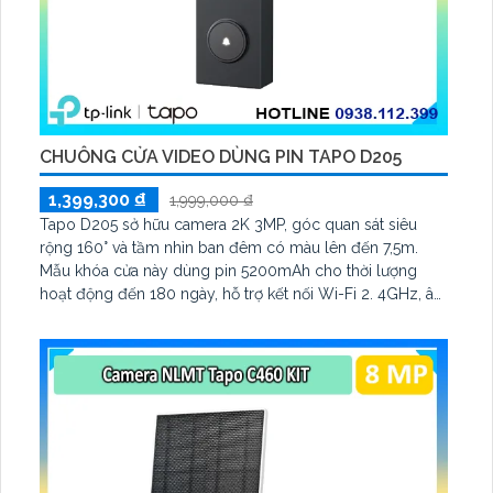
CHUÔNG CỬA VIDEO DÙNG PIN TAPO D205
1,399,300 ₫
1,999,000 ₫
Tapo D205 sở hữu camera 2K 3MP, góc quan sát siêu
rộng 160° và tầm nhìn ban đêm có màu lên đến 7,5m.
Mẫu khóa cửa này dùng pin 5200mAh cho thời lượng
hoạt động đến 180 ngày, hỗ trợ kết nối Wi-Fi 2. 4GHz, âm
thanh hai chiều và lưu trữ qua thẻ microSD tối đa 512GB