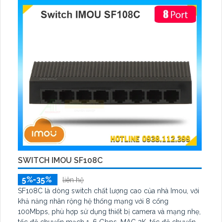
ổn định. mạng
SWITCH IMOU SF108C
5%-35%
liên hệ
SF108C là dòng switch chất lượng cao của nhà Imou, với
khả năng nhân rộng hệ thống mạng với 8 cổng
100Mbps, phù hợp sử dụng thiết bị camera và mạng nhẹ,
tốc độ chuyển mạch 1. 6 Gbps, MAC 2K, tốc độ chuyển