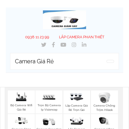
0938 11 23 99
LẮP CAMERA PHAN THIẾT
Camera Giá Rẻ
Bộ Camera Wifi
Trọn Bộ Camera
Lắp Camera Giá
Camera Chống
Giá Rẻ
Ip Visioncop
Rẻ Trọn Gói
Trộm Hilook