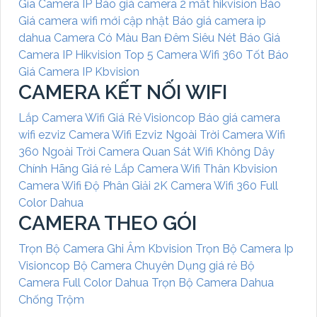
Gía Camera IP
Báo giá camera 2 mắt hikvision
Báo
Giá camera wifi mới cập nhật
Báo giá camera ip
dahua
Camera Có Màu Ban Đêm Siêu Nét
Báo Giá
Camera IP Hikvision
Top 5 Camera Wifi 360 Tốt
Báo
Giá Camera IP Kbvision
CAMERA KẾT NỐI WIFI
Lắp Camera Wifi Giá Rẻ Visioncop
Báo giá camera
wifi ezviz
Camera Wifi Ezviz Ngoài Trời
Camera Wifi
360 Ngoài Trời
Camera Quan Sát Wifi Không Dây
Chính Hãng Giá rẻ
Lắp Camera Wifi Thân Kbvision
Camera Wifi Độ Phân Giải 2K
Camera Wifi 360 Full
Color Dahua
CAMERA THEO GÓI
Trọn Bộ Camera Ghi Âm Kbvision
Trọn Bộ Camera Ip
Visioncop
Bộ Camera Chuyên Dụng giá rẻ
Bộ
Camera Full Color Dahua
Trọn Bộ Camera Dahua
Chống Trộm