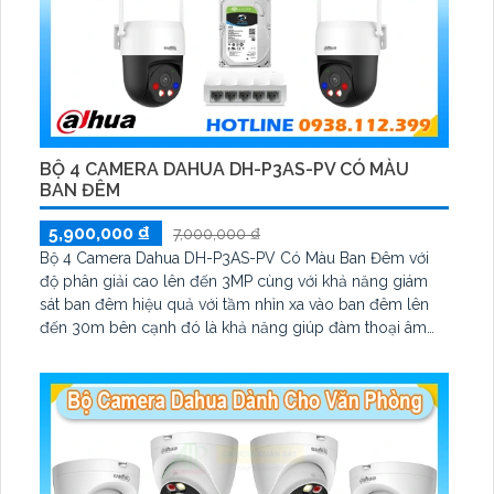
BỘ 4 CAMERA DAHUA DH-P3AS-PV CÓ MÀU
BAN ĐÊM
5,900,000 ₫
7,000,000 ₫
Bộ 4 Camera Dahua DH-P3AS-PV Có Màu Ban Đêm với
độ phân giải cao lên đến 3MP cùng với khả năng giám
sát ban đêm hiệu quả với tầm nhìn xa vào ban đêm lên
đến 30m bên cạnh đó là khả năng giúp đàm thoại âm
thanh 2 chiều và báo động răng de chủ động khi phát
hiện xâm nhập