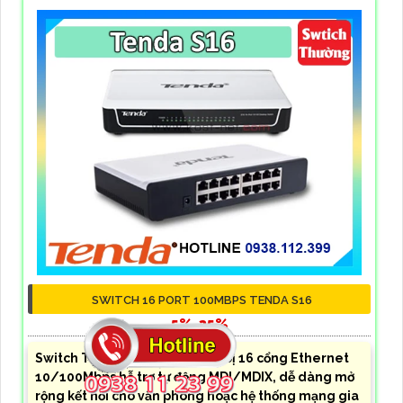
SWITCH 16 PORT 100MBPS TENDA S16
5%-35%
Switch Tenda S16 được trang bị 16 cổng Ethernet
10/100Mbps hỗ trợ tự động MDI/MDIX, dễ dàng mở
rộng kết nối cho văn phòng hoặc hệ thống mạng gia