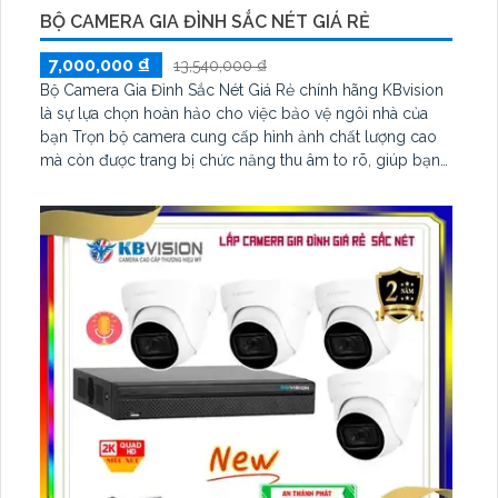
BỘ CAMERA GIA ĐÌNH SẮC NÉT GIÁ RẺ
7,000,000 ₫
13,540,000 ₫
Bộ Camera Gia Đình Sắc Nét Giá Rẻ chính hãng KBvision
là sự lựa chọn hoàn hảo cho việc bảo vệ ngôi nhà của
bạn Trọn bộ camera cung cấp hình ảnh chất lượng cao
mà còn được trang bị chức năng thu âm to rõ, giúp bạn
không bỏ lỡ bất kỳ tiếng động nào xảy ra trong phạm vi
quan sát Với chuẩn nén H.265+ hồng ngoại thông minh
lên đến 30m kèm tính năng Phát hiện con người hỗ trợ
POE