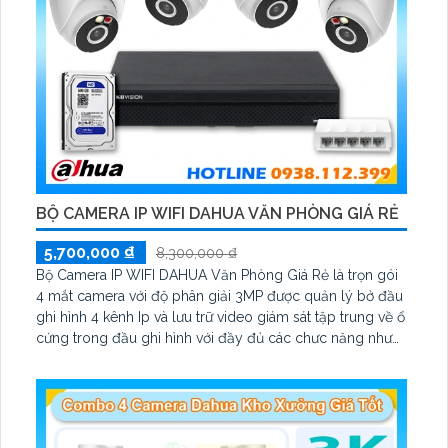
BỘ CAMERA IP WIFI DAHUA VĂN PHÒNG GIÁ RẺ
5,700,000 ₫
8,300,000 ₫
Bộ Camera IP WIFI DAHUA Văn Phòng Giá Rẻ là trọn gói
4 mắt camera với độ phân giải 3MP được quản lý bở đầu
ghi hình 4 kênh Ip và lưu trữ video giám sát tập trung về ổ
cứng trong đầu ghi hình với đầy đủ các chưc năng như
AI Phát hiện chuyển động, đàm thoại âm thanh 2 chiều và
giám sát có màu vào ban đêm