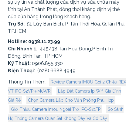
sự uy tín và chất lượng của dịch vụ sửa chữa máy
tính tại An Thành Phát, đồng thời khẳng định vị thế
của cửa hàng trong lòng khách hàng.
Trụ Sở:
51 Lũy Bán Bích, P. Tân Thới Hòa, Q.Tân Phú,
TP.HCM
Hotline: 0938.11.23.99
Chi Nhánh 1:
445/38 Tân Hòa Đông,P Bình Trị
Đông, Bình Tân, TP HCM
Kỹ Thuật:
0906.855.330
Điện Thoại:
(028) 6688.4949
Thông Tin Thêm:
Review Camera IMOU Gọi 2 Chiều REX
VT IPC-S2VP-5M0WR
Lắp Đặt Camera Ip Wifi Gia Đình
Giá Rẻ
Chọn Camera Lắp Cho Văn Phòng Phù Hợp
Giới Thiệu Camera Imou Ngoài Trời IPC-S21FP
So Sánh
Hệ Thống Camera Quan Sát Không Dây Và Có Dây