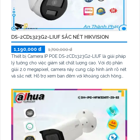
DS-2CD1323G2-LIUF SẮC NÉT HIKVISION
1,190,000 ₫
1,700,000 ₫
Thiết bị Camera IP POE DS-2CD1323G2-LIUF là giải pháp
lý tưởng cho việc giám sát chất lượng cao. Với độ phân
giải 2.0 megapixel, camera này cung cấp hình ảnh rõ nét
và sắc nét. Hỗ trợ xem ban đêm với khoảng cách hồng
ngoại lên đến 30m, cho phép quan sát liên tục 24/7