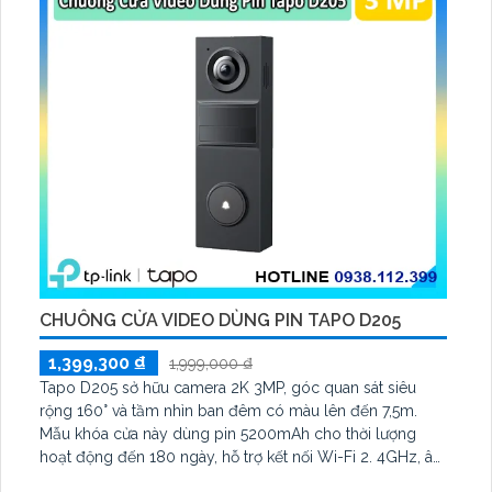
CHUÔNG CỬA VIDEO DÙNG PIN TAPO D205
1,399,300 ₫
1,999,000 ₫
Tapo D205 sở hữu camera 2K 3MP, góc quan sát siêu
rộng 160° và tầm nhìn ban đêm có màu lên đến 7,5m.
Mẫu khóa cửa này dùng pin 5200mAh cho thời lượng
hoạt động đến 180 ngày, hỗ trợ kết nối Wi-Fi 2. 4GHz, âm
thanh hai chiều và lưu trữ qua thẻ microSD tối đa 512GB