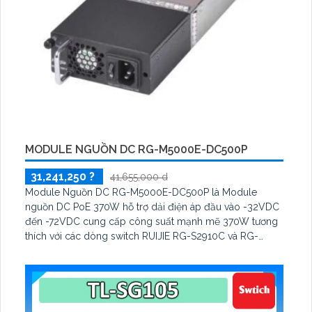
MODULE NGUỒN DC RG-M5000E-DC500P
31,241,250 ?
41,655,000 d
Module Nguồn DC RG-M5000E-DC500P là Module
nguồn DC PoE 370W hỗ trợ dải điện áp đầu vào -32VDC
đến -72VDC cung cấp công suất mạnh mẽ 370W tương
thích với các dòng switch RUIJIE RG-S2910C và RG-
S5750E/P. Đáp ứng tối đa 24 cổng PoE hoặc 12 cổng
PoE+ tin tưởng cấp nguồn ổn định hiệu quả và bền bỉ.