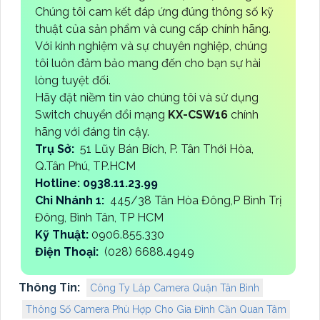
Chúng tôi cam kết đáp ứng đúng thông số kỹ
thuật của sản phẩm và cung cấp chính hãng.
Với kinh nghiệm và sự chuyên nghiệp, chúng
tôi luôn đảm bảo mang đến cho bạn sự hài
lòng tuyệt đối.
Hãy đặt niềm tin vào chúng tôi và sử dụng
Switch chuyển đổi mạng
KX-CSW16
chính
hãng với đáng tin cậy.
Trụ Sở:
51 Lũy Bán Bích, P. Tân Thới Hòa,
Q.Tân Phú, TP.HCM
Hotline: 0938.11.23.99
Chi Nhánh 1:
445/38 Tân Hòa Đông,P Bình Trị
Đông, Bình Tân, TP HCM
Kỹ Thuật:
0906.855.330
Điện Thoại:
(028) 6688.4949
Thông Tin:
Công Ty Lắp Camera Quận Tân Bình
Thông Số Camera Phù Hợp Cho Gia Đình Cần Quan Tâm