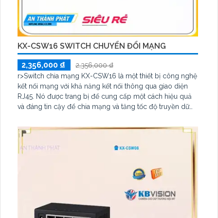
KX-CSW16 SWITCH CHUYỂN ĐỔI MẠNG
2,356,000 ₫
2,356,000 ₫
r>Switch chia mạng KX-CSW16 là một thiết bị công nghệ
kết nối mạng với khả năng kết nối thông qua giao diện
RJ45. Nó được trang bị để cung cấp một cách hiệu quả
và đáng tin cậy để chia mạng và tăng tốc độ truyền dữ
liệu trong môi trường công nghiệp. Switch này hỗ trợ
mạng web, cho phép người dùng dễ dàng quản lý và
kiểm soát các thiết bị kết nối trong mạng. r>