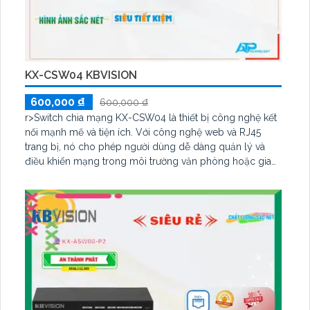
KX-CSW04 KBVISION
600,000 ₫
600,000 ₫
r>Switch chia mạng KX-CSW04 là thiết bị công nghệ kết
nối mạnh mẽ và tiện ích. Với công nghệ web và RJ45
trang bị, nó cho phép người dùng dễ dàng quản lý và
điều khiển mạng trong môi trường văn phòng hoặc gia
đình. Switch này cung cấp 4 cổng Ethernet tốc độ cao,
cho phép kết nối và truyền tải dữ liệu một cách nhanh
chóng và ổn định