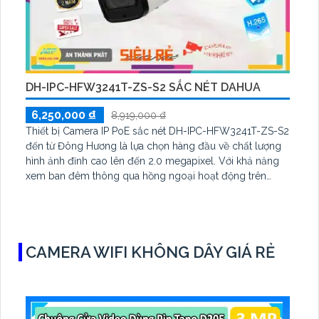
DH-IPC-HFW3241T-ZS-S2 SẮC NÉT DAHUA
6,250,000 ₫
8,919,000 ₫
Thiết bị Camera IP PoE sắc nét DH-IPC-HFW3241T-ZS-S2
đến từ Đông Hương là lựa chọn hàng đầu về chất lượng
hình ảnh đỉnh cao lên đến 2.0 megapixel. Với khả năng
xem ban đêm thông qua hồng ngoại hoạt động trên
khoảng cách lên đến 60m, thiết bị này mang lại trải
nghiệm giám sát tốt nhất
CAMERA WIFI KHÔNG DÂY GIÁ RẺ