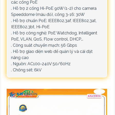
các cổng PoE
. Hỗ trợ 2 cổng Hi-PoE 90W (1-2) cho camera
Speeddome (màu đỏ), cổng 3-16: 30W
. Hỗ trợ chuẩn PoE: IEEE802.3af, IEEE802.3at,
IEEE802.3bt, Hi-PoE
. Hỗ trợ công nghệ: PoE Watchdog, Intelligent
PoE, VLAN, QoS, Flow control, DHCP...
. Công suât chuyển mạch: 56 Gbps
. Hỗ trợ giao diện web để quản lý và cài đặt
nâng cao
. Nguồn: AC100-240V 50/60Hz
. Chống sét: 6kV