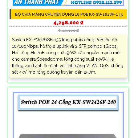
BỘ CHIA MẠNG CHUYÊN DỤNG 16 POE KX-SW1618F-135
4,298,000 ₫
6,140,000 ₫
Switch KX-SW1618F-135 trang bị 16 cổng PoE tốc độ
10/100Mbps, hỗ trợ 2 uplink và 2 SFP combo 1Gbps.
Hai cổng Hi-PoE công suất 90W cấp nguồn mạnh mẽ
cho camera Speeddome, tổng công suất 135W. Hệ
thống vận hành ổn định với tính năng VLAN, QoS, chống
sét 4kV, mở rộng đường truyền đến 250m.