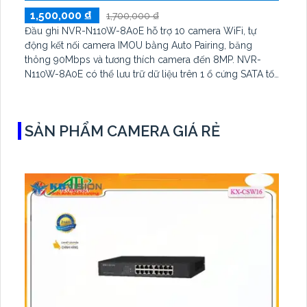
1,500,000 ₫
1,700,000 ₫
Đầu ghi NVR-N110W-8A0E hỗ trợ 10 camera WiFi, tự
động kết nối camera IMOU bằng Auto Pairing, băng
thông 90Mbps và tương thích camera đến 8MP. NVR-
N110W-8A0E có thể lưu trữ dữ liệu trên 1 ổ cứng SATA tối
đa 16TB, 2 cổng USB và dùng phần mềm Imou Life
SẢN PHẨM CAMERA GIÁ RẺ