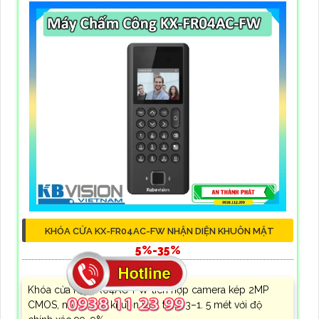
KHÓA CỬA KX-FR04AC-FW NHẬN DIỆN KHUÔN MẶT
5%-35%
3,650,000 ₫
Khóa cửa KX-FR04AC-FW tích hợp camera kép 2MP
CMOS, nhận diện khuôn mặt từ 0. 3–1. 5 mét với độ