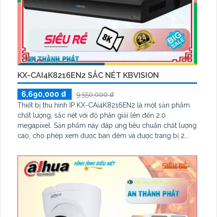
KX-CAI4K8216EN2 SẮC NÉT KBVISION
6,690,000 ₫
9,550,000 ₫
Thiết bị thu hình IP KX-CAi4K8216EN2 là một sản phẩm
chất lượng, sắc nét với độ phân giải lên đến 2.0
megapixel. Sản phẩm này đáp ứng tiêu chuẩn chất lượng
cao, cho phép xem được ban đêm và được trang bị 2
HDD. Với công nghệ IP tiên tiến, không giảm chất lượng
và đầu ra HDMI, thiết bị này rất phù hợp cho công trình
lớn