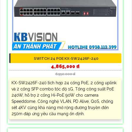
SWITCH 24 POE KX-SW2426F-240
4,865,000 ₫
6,950,000 ₫
KX-SW2426F-240 tích hợp 24 cổng PoE, 2 cổng uplink
và 2 cổng SFP combo tốc độ 1G. Tổng công suất PoE
240W, hỗ trợ 2 cổng Hi-PoE 90W cho camera
Speeddome. Công nghệ VLAN, PD Alive, QoS, chống
sét 4KV cùng khả năng mở rộng đường truyền đến
250m đáp ứng yêu cầu mạng ổn định.