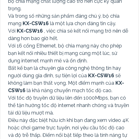
bộ chia mạng chất lượng cao trở nên cực kỳ quan
trọng.
Và trong số những sản phẩm đáng chú ý, bộ chia
mạng
KX-CSW16
là một lựa chọn đáng tin cậy.
Với
KX-CSW16
, việc chia sẻ kết nối mạng trở nên dễ
dàng hơn bao giờ hết.
Với 16 cổng Ethernet, bộ chia mạng này cho phép
bạn kết nối nhiều thiết bị mạng cùng một lúc, sử
dụng internet mạnh mẽ và ổn định.
Bất kể bạn là chuyên gia công nghệ thông tin hay
người dùng gia đình, sự tiện lợi của
KX-CSW16
sẽ
không làm bạn thất vọng. Một điểm mạnh của
KX-
CSW16
là khả năng chuyển mạch tốc độ cao.
Với tốc độ truyền dữ liệu lên đến 1000Mbps, bạn có
thể tận hưởng tốc độ internet nhanh chóng và truyền
tải dữ liệu mượt mà.
Điều này đặc biệt hữu ích khi bạn đang xem video 4K
hoặc chơi game trực tuyến, nơi yêu cầu tốc độ cao
và độ trễ thấp. Điểm nổi bật tiếp theo là tính năng tự