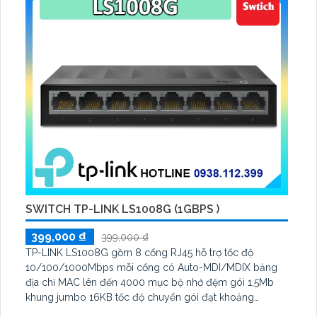
SWITCH TP-LINK LS1008G (1GBPS )
399,000 ₫
399,000 ₫
TP-LINK LS1008G gồm 8 cổng RJ45 hỗ trợ tốc độ
10/100/1000Mbps mỗi cổng có Auto-MDI/MDIX bảng
địa chỉ MAC lên đến 4000 mục bộ nhớ đệm gói 1,5Mb
khung jumbo 16KB tốc độ chuyển gói đạt khoảng
11,9Gbps/s công suất tiêu thụ chỉ khoảng 3,9W kích