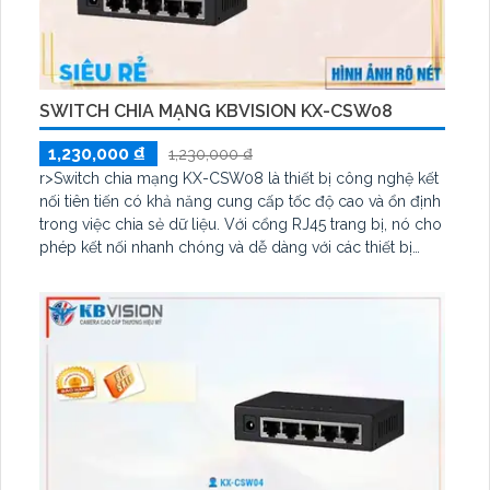
SWITCH CHIA MẠNG KBVISION KX-CSW08
1,230,000 ₫
1,230,000 ₫
r>Switch chia mạng KX-CSW08 là thiết bị công nghệ kết
nối tiên tiến có khả năng cung cấp tốc độ cao và ổn định
trong việc chia sẻ dữ liệu. Với cổng RJ45 trang bị, nó cho
phép kết nối nhanh chóng và dễ dàng với các thiết bị
mạng khác nhau. Sản phẩm này cung cấp khả năng điều
khiển dễ dàng qua giao diện web, giúp người dùng quản
lý mạng một cách hiệu quả và linh hoạt. r>