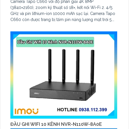
Camera Tapo C660 với độ phân giải 4K 8MP
(3840×2160), zoom kỹ thuật số 18×, kết nối Wi-Fi 2. 4/5
GHz và pin lithium-ion 10000 mAh sạc lại. Camera Tapo
C660 còn được trang bị tấm pin năng lượng mặt trời 5.
2V 2. 5W, tích hợp AI phát hiện người, thú cưng, phương
tiện, lưu trữ thẻ microSD tối đa 512 GB
ĐẦU GHI WIFI 10 KÊNH NVR-N110W-8A0E