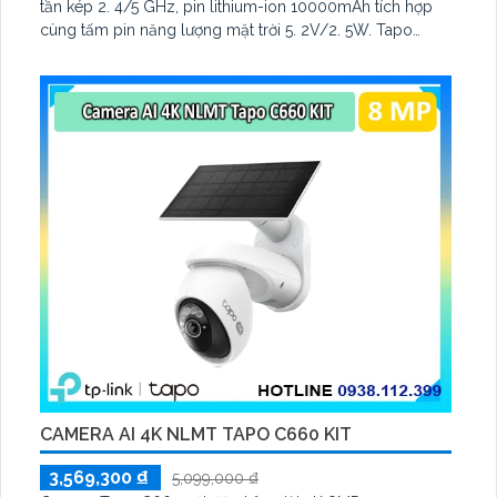
tần kép 2. 4/5 GHz, pin lithium-ion 10000mAh tích hợp
cùng tấm pin năng lượng mặt trời 5. 2V/2. 5W. Tapo
C460 KIT cũng hỗ trợ quan sát ban đêm màu với cảm
biến Starlight, tầm nhìn lên đến 15 m
CAMERA AI 4K NLMT TAPO C660 KIT
3,569,300 ₫
5,099,000 ₫