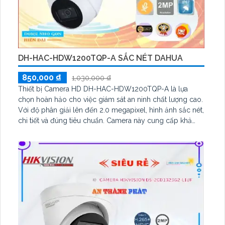
DH-HAC-HDW1200TQP-A SẮC NÉT DAHUA
850,000 ₫
1,030,000 ₫
Thiết bị Camera HD DH-HAC-HDW1200TQP-A là lựa
chọn hoàn hảo cho việc giám sát an ninh chất lượng cao.
Với độ phân giải lên đến 2.0 megapixel, hình ảnh sắc nét,
chi tiết và đúng tiêu chuẩn. Camera này cung cấp khả
năng quan sát ban đêm với khoảng cách hồng ngoại lên
đến 40m