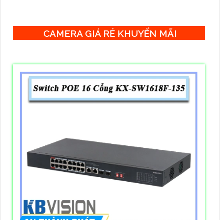
thước nhỏ 127×66,5×23mm nguồn cấp ngoài rất ổn khi
gắn tường hoặc đặt bàn.
CAMERA GIÁ RẺ KHUYẾN MÃI