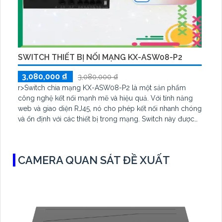
SWITCH THIẾT BỊ NỐI MẠNG KX-ASW08-P2
3,080,000 ₫
3,080,000 ₫
r>Switch chia mạng KX-ASW08-P2 là một sản phẩm
công nghệ kết nối mạnh mẽ và hiệu quả. Với tính năng
web và giao diện RJ45, nó cho phép kết nối nhanh chóng
và ổn định với các thiết bị trong mạng. Switch này được
trang bị các công nghệ tiên tiến như VLAN, QoS và STP
để đảm bảo việc phân phối dữ liệu linh hoạt và bảo vệ
mạng khỏi các sự cố
CAMERA QUAN SÁT ĐỀ XUẤT