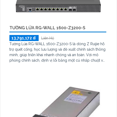
TƯỜNG LỬA RG-WALL 1600-Z3200-S
13,791,172 ₫
Liên Hệ
Tường Lửa RG-WALL 1600-Z3200-S là dòng Z Ruijie hỗ
trợ quét cổng, học lưu lượng và đề xuất chính sách thông
minh, giúp triển khai nhanh chóng và an toàn. Với mô
phỏng chính sách, định vị lỗi bằng một cú nhấp chuột và
quản lý Cloud, thiết bị mang lại khả năng bảo mật tối ưu
cho doanh nghiệp hiện đại.