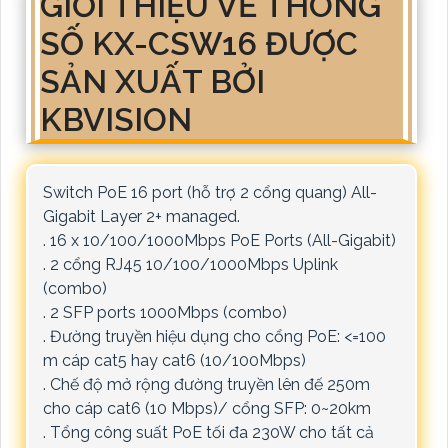
GIỚI THIỆU VỀ THÔNG
SỐ KX-CSW16 ĐƯỢC
SẢN XUẤT BỞI
KBVISION
Switch PoE 16 port (hỗ trợ 2 cổng quang) All-
Gigabit Layer 2+ managed.
. 16 x 10/100/1000Mbps PoE Ports (All-Gigabit)
. 2 cổng RJ45 10/100/1000Mbps Uplink
(combo)
. 2 SFP ports 1000Mbps (combo)
. Đường truyền hiệu dụng cho cổng PoE: <=100
m cáp cat5 hay cat6 (10/100Mbps)
. Chế độ mở rộng đường truyền lên đế 250m
cho cáp cat6 (10 Mbps)/ cổng SFP: 0~20km
. Tổng công suất PoE tối đa 230W cho tất cả