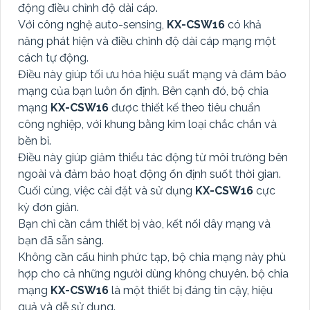
động điều chỉnh độ dài cáp.
Với công nghệ auto-sensing,
KX-CSW16
có khả
năng phát hiện và điều chỉnh độ dài cáp mạng một
cách tự động.
Điều này giúp tối ưu hóa hiệu suất mạng và đảm bảo
mạng của bạn luôn ổn định. Bên cạnh đó, bộ chia
mạng
KX-CSW16
được thiết kế theo tiêu chuẩn
công nghiệp, với khung bằng kim loại chắc chắn và
bền bỉ.
Điều này giúp giảm thiểu tác động từ môi trường bên
ngoài và đảm bảo hoạt động ổn định suốt thời gian.
Cuối cùng, việc cài đặt và sử dụng
KX-CSW16
cực
kỳ đơn giản.
Bạn chỉ cần cắm thiết bị vào, kết nối dây mạng và
bạn đã sẵn sàng.
Không cần cấu hình phức tạp, bộ chia mạng này phù
hợp cho cả những người dùng không chuyên. bộ chia
mạng
KX-CSW16
là một thiết bị đáng tin cậy, hiệu
quả và dễ sử dụng.