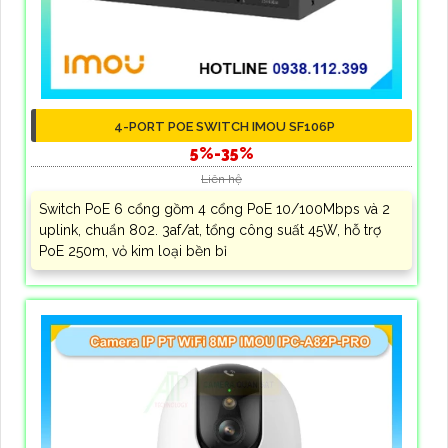
4-PORT POE SWITCH IMOU SF106P
5%-35%
Liên hệ
Switch PoE 6 cổng gồm 4 cổng PoE 10/100Mbps và 2
uplink, chuẩn 802. 3af/at, tổng công suất 45W, hỗ trợ
PoE 250m, vỏ kim loại bền bỉ