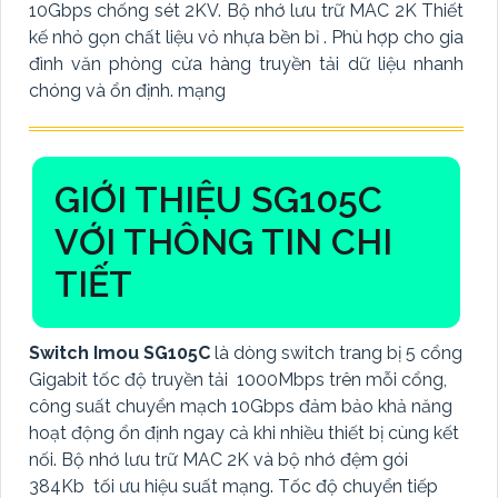
10Gbps chống sét 2KV. Bộ nhớ lưu trữ MAC 2K Thiết
kế nhỏ gọn chất liệu vỏ nhựa bền bỉ . Phù hợp cho gia
đình văn phòng cửa hàng truyền tải dữ liệu nhanh
chóng và ổn định. mạng
GIỚI THIỆU SG105C
VỚI THÔNG TIN CHI
TIẾT
Switch Imou SG105C
là dòng switch trang bị 5 cổng
Gigabit tốc độ truyền tải 1000Mbps trên mỗi cổng,
công suất chuyển mạch 10Gbps đảm bảo khả năng
hoạt động ổn định ngay cả khi nhiều thiết bị cùng kết
nối. Bộ nhớ lưu trữ MAC 2K và bộ nhớ đệm gói
384Kb tối ưu hiệu suất mạng. Tốc độ chuyển tiếp