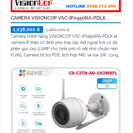
CAMERA VISIONCOP VSC-IP0950RA-PDLK
1,036,000 ₫
1,480,000 ₫
Camera chính hãng VISIONCOP VSC-IP0950RA-PDLK là
camera IP thân cố định phù hợp lắp đặt ngoài trời có độ
phân giải cao 5.0MP cho hình ảnh rõ nét nhờ chuẩn nén
H.265. Camera hỗ trợ POE, tích hợp MIC và loa 3W, cùng
công nghệ chống ngược sáng True WDR 140dB