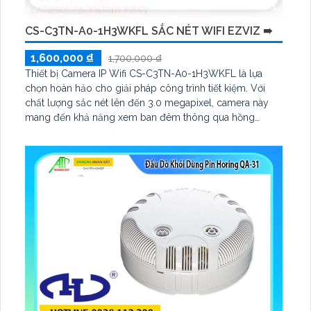
CS-C3TN-A0-1H3WKFL SẮC NÉT WIFI EZVIZ ➠
1,600,000 ₫
1,700,000 ₫
Thiết bị Camera IP Wifi CS-C3TN-A0-1H3WKFL là lựa
chọn hoàn hảo cho giải pháp công trình tiết kiệm. Với
chất lượng sắc nét lên đến 3.0 megapixel, camera này
mang đến khả năng xem ban đêm thông qua hồng
ngoại 30m. Sản phẩm được trang bị công nghệ IP Wifi
đảm bảo không giảm chất lượng, và ưu điểm là màu ban
đêm cho chất lượng hình ảnh tốt