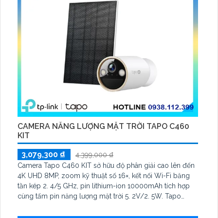
CAMERA NĂNG LƯỢNG MẶT TRỜI TAPO C460
KIT
3,079,300 ₫
4,399,000 ₫
Camera Tapo C460 KIT sở hữu độ phân giải cao lên đến
4K UHD 8MP, zoom kỹ thuật số 16×, kết nối Wi-Fi băng
tần kép 2. 4/5 GHz, pin lithium-ion 10000mAh tích hợp
cùng tấm pin năng lượng mặt trời 5. 2V/2. 5W. Tapo
C460 KIT cũng hỗ trợ quan sát ban đêm màu với cảm
biến Starlight, tầm nhìn lên đến 15 m