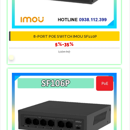
8-PORT POE SWITCH IMOU SF110P
5%-35%
Liên hệ