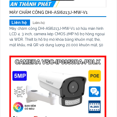
MÁY CHẤM CÔNG DHI-ASI6213J-MW-V1
Liên hệ
Liên hệ
Máy chấm công DHI-ASI6213J-MW-V1 sở hữu màn hình
LCD 4. 3 inch, camera kép CMOS 2MP hỗ trợ hồng ngoại
và WDR. Thiết bị hỗ trợ mở khóa bằng khuôn mặt, thẻ,
mật khẩu, mã QR với dung lượng 20.000 khuôn mặt, 50