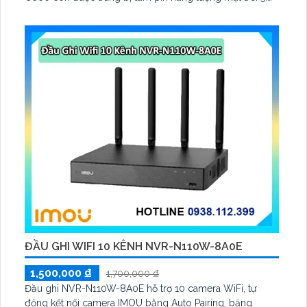
2V 2. 5W, tích hợp AI phát hiện người, thú cưng, phương
tiện, lưu trữ thẻ microSD tối đa 512 GB
ĐẦU GHI WIFI 10 KÊNH NVR-N110W-8A0E
1,500,000 ₫
1,700,000 ₫
Đầu ghi NVR-N110W-8A0E hỗ trợ 10 camera WiFi, tự
động kết nối camera IMOU bằng Auto Pairing, băng