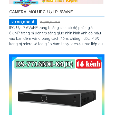
CAMERA IMOU IPC-U7LP-6V0NE
2,100,000 ₫
2,300,000 ₫
IPC-U7LP-6V0NE trang bị ống kính có độ phân giải
6.0MP, trang bị đèn trợ sáng giúp nhìn hình ảnh có màu
vào ban đêm với khoảng cách 30m, chống nước IP 65,
trang bị micro và loa giúp đàm thoại 2 chiều trực tiếp qua
cameram qcos thể quay xoay 360 độ một cách dễ dàng