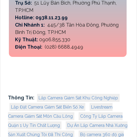
Trụ Sở:
51 Lũy Bán Bích, Phường Phú Thạnh,
TP.HCM
Hotline: 0938.11.23.99
Chi Nhánh 1:
445/38 Tân Hòa Đông, Phường
Bình Trị Đông, TP.HCM
Kỹ Thuật:
0906.855.330
Điện Thoại:
(028) 6688.4949
Thông Tin:
Lắp Camera Giám Sát Khu Công Nghiệp
Lắp Đặt Camera Giám Sát Biển Số Xe
Livestream
Camera Giám Sát Môn Cầu Lông
Công Ty Lắp Camera
Quận 1 Uy Tín Chất Lượng
Dự Án Lắp Camera Nhà Xưởng
Sản Xuất Chúng Tôi Đã Thi Công
Bộ camera 360 độ giá