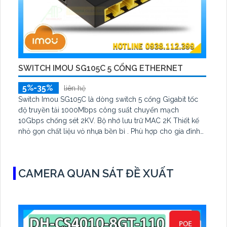
SWITCH IMOU SG105C 5 CỔNG ETHERNET
5%-35%
liên hệ
Switch Imou SG105C là dòng switch 5 cổng Gigabit tốc
độ truyền tải 1000Mbps công suất chuyển mạch
10Gbps chống sét 2KV. Bộ nhớ lưu trữ MAC 2K Thiết kế
nhỏ gọn chất liệu vỏ nhựa bền bỉ . Phù hợp cho gia đình
văn phòng cửa hàng truyền tải dữ liệu nhanh chóng và
ổn định. mạng
CAMERA QUAN SÁT ĐỀ XUẤT