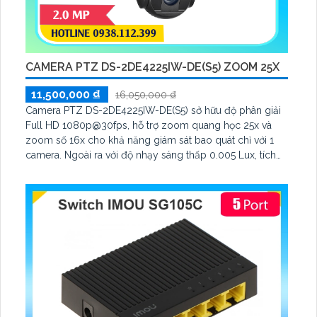
CAMERA PTZ DS-2DE4225IW-DE(S5) ZOOM 25X
11,500,000 ₫
16,050,000 ₫
Camera PTZ DS-2DE4225IW-DE(S5) sở hữu độ phân giải
Full HD 1080p@30fps, hỗ trợ zoom quang học 25x và
zoom số 16x cho khả năng giám sát bao quát chỉ với 1
camera. Ngoài ra với độ nhạy sáng thấp 0.005 Lux, tích
hợp hồng ngoại 100m, nguồn cấp 12VDC & PoE (802.
3at) giúp ổn định hình ảnh trong điều kiện ánh sáng yếu