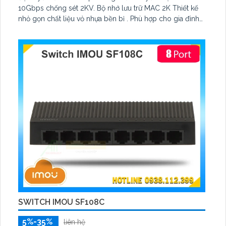
10Gbps chống sét 2KV. Bộ nhớ lưu trữ MAC 2K Thiết kế
nhỏ gọn chất liệu vỏ nhựa bền bỉ . Phù hợp cho gia đình
văn phòng cửa hàng truyền tải dữ liệu nhanh chóng và
ổn định. mạng
SWITCH IMOU SF108C
5%-35%
liên hệ