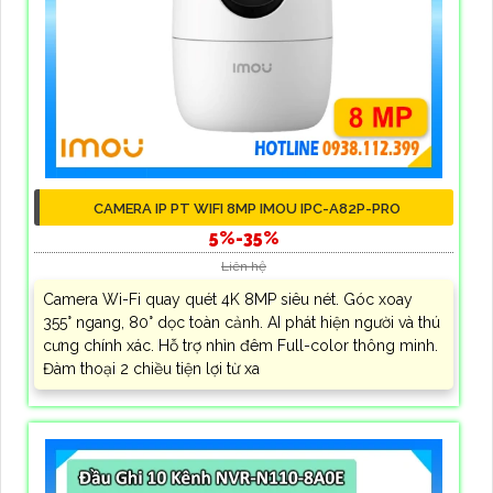
CAMERA IP PT WIFI 8MP IMOU IPC-A82P-PRO
5%-35%
Liên hệ
Camera Wi-Fi quay quét 4K 8MP siêu nét. Góc xoay
355° ngang, 80° dọc toàn cảnh. AI phát hiện người và thú
cưng chính xác. Hỗ trợ nhìn đêm Full-color thông minh.
Đàm thoại 2 chiều tiện lợi từ xa