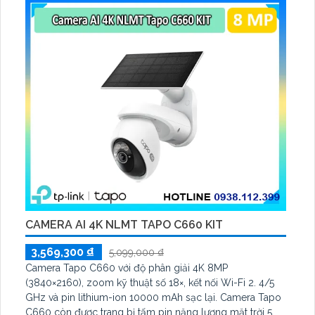
CAMERA AI 4K NLMT TAPO C660 KIT
3,569,300 ₫
5,099,000 ₫
Camera Tapo C660 với độ phân giải 4K 8MP
(3840×2160), zoom kỹ thuật số 18×, kết nối Wi-Fi 2. 4/5
GHz và pin lithium-ion 10000 mAh sạc lại. Camera Tapo
C660 còn được trang bị tấm pin năng lượng mặt trời 5.