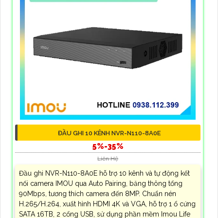
ĐẦU GHI 10 KÊNH NVR-N110-8A0E
5%-35%
Liên Hệ
Đầu ghi NVR-N110-8A0E hỗ trợ 10 kênh và tự động kết
nối camera IMOU qua Auto Pairing, băng thông tổng
90Mbps, tương thích camera đến 8MP. Chuẩn nén
H.265/H.264, xuất hình HDMI 4K và VGA, hỗ trợ 1 ổ cứng
SATA 16TB, 2 cổng USB, sử dụng phần mềm Imou Life