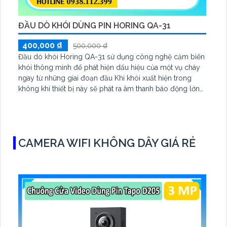
ĐẦU DÒ KHÓI DÙNG PIN HORING QA-31
400,000 ₫
500,000 ₫
Đầu dò khói Horing QA-31 sử dụng công nghệ cảm biến
khói thông minh để phát hiện dấu hiệu của một vụ cháy
ngay từ những giai đoạn đầu Khi khói xuất hiện trong
không khí thiết bị này sẽ phát ra âm thanh báo động lớn
giúp người sử dụng có thời gian kịp thời ứng phó.
CAMERA WIFI KHÔNG DÂY GIÁ RẺ