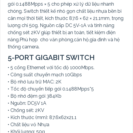
gói 0.1488Mpps × 5 cho phép xử lý dữ liệu nhanh
chóng. Switch thiết kế nhỏ gọn chất liệu nhựa bền bỉ
cân mọi thời tiết, kích thước 87.6 × 62 × 21.1mm, trọng
lượng chỉ 50g. Nguồn cấp DC 5V-1A và tính năng
chống sét 2KV giúp thiết bị an toàn, tiết kiệm điện
năng.Phù hợp cho văn phòng,căn hộ,gia đình và hệ
thống camera.
5-PORT GIGABIT SWITCH
• 5 cổng Ethernet với tốc độ 1000Mbps.
• Công suất chuyển mạch 10Gbps
• Bộ nhớ lưu trữ MAC: 2K
• Tốc độ chuyển tiếp gói 0.1488Mpps*5
• Bộ nhớ đệm gói 384Kb
• Nguồn: DC5V 1A
• Chống sét: 2KV
• Kích thước (mm): 87.6x62x21.1
• Chất liệu vỏ Nhựa
• Khối lượng: 50g