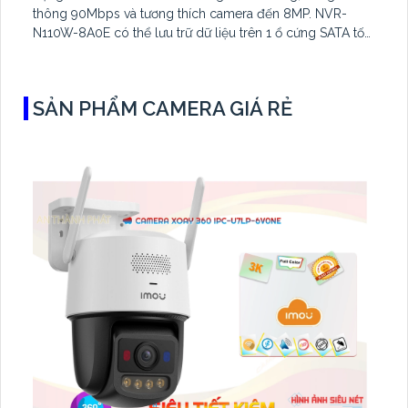
thông 90Mbps và tương thích camera đến 8MP. NVR-
N110W-8A0E có thể lưu trữ dữ liệu trên 1 ổ cứng SATA tối
đa 16TB, 2 cổng USB và dùng phần mềm Imou Life
SẢN PHẨM CAMERA GIÁ RẺ