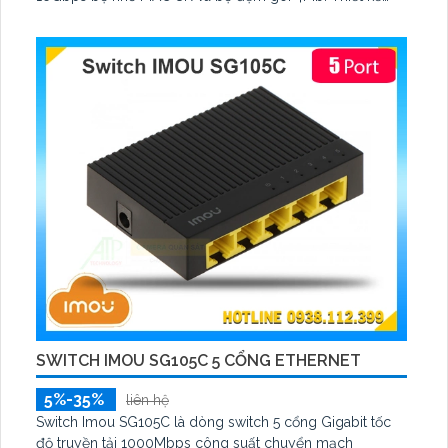
nhỏ gọn chất liệu vỏ nhựa bền chắc và chống sét 2KV
cân mọi thời tiết phù hợp gia đình văn phòng cửa hàng và
hệ thống camera IP.
SWITCH IMOU SG105C 5 CỔNG ETHERNET
5%-35%
liên hệ
Switch Imou SG105C là dòng switch 5 cổng Gigabit tốc
độ truyền tải 1000Mbps công suất chuyển mạch