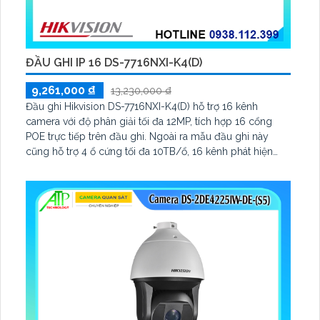
ĐẦU GHI IP 16 DS-7716NXI-K4(D)
9,261,000 ₫
13,230,000 ₫
Đầu ghi Hikvision DS-7716NXI-K4(D) hỗ trợ 16 kênh
camera với độ phân giải tối đa 12MP, tích hợp 16 cổng
POE trực tiếp trên đầu ghi. Ngoài ra mẫu đầu ghi này
cũng hỗ trợ 4 ổ cứng tối đa 10TB/ổ, 16 kênh phát hiện
người/phương tiện cùng nhận diện khuôn mặt thông
minh.