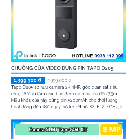
CHUÔNG CỬA VIDEO DÙNG PIN TAPO D205
1,399,300 ₫
1,999,000 ₫
Tapo D205 sở hữu camera 2K 3MP, góc quan sát siêu
rộng 160° và tầm nhìn ban đêm có màu lên đến 7,5m.
Mẫu khóa cửa này dùng pin 5200mAh cho thời lượng
hoạt động đến 180 ngày, hỗ trợ kết nối Wi-Fi 2. 4GHz, âm
thanh hai chiều và lưu trữ qua thẻ microSD tối đa 512GB