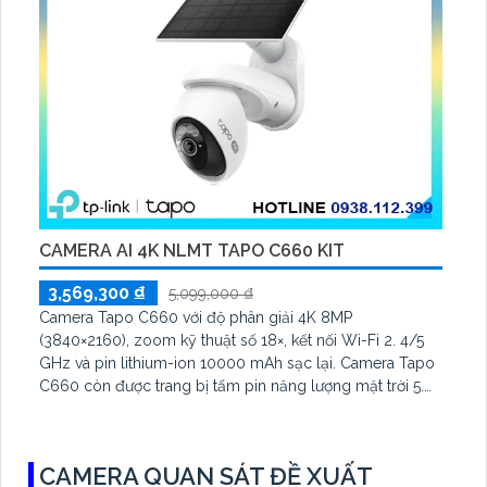
CAMERA AI 4K NLMT TAPO C660 KIT
3,569,300 ₫
5,099,000 ₫
Camera Tapo C660 với độ phân giải 4K 8MP
(3840×2160), zoom kỹ thuật số 18×, kết nối Wi-Fi 2. 4/5
GHz và pin lithium-ion 10000 mAh sạc lại. Camera Tapo
C660 còn được trang bị tấm pin năng lượng mặt trời 5.
2V 2. 5W, tích hợp AI phát hiện người, thú cưng, phương
tiện, lưu trữ thẻ microSD tối đa 512 GB
CAMERA QUAN SÁT ĐỀ XUẤT