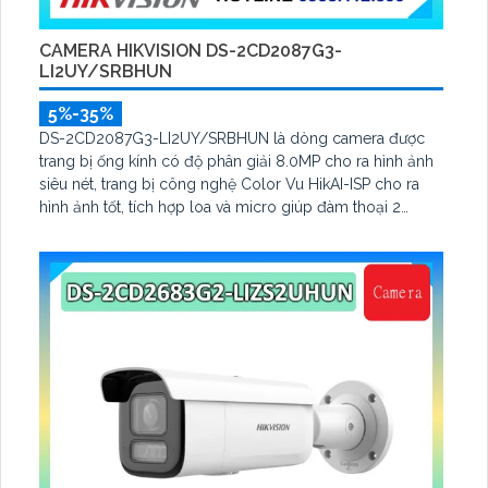
CAMERA HIKVISION DS-2CD2087G3-
LI2UY/SRBHUN
5%-35%
DS-2CD2087G3-LI2UY/SRBHUN là dòng camera được
trang bị ống kính có độ phân giải 8.0MP cho ra hình ảnh
siêu nét, trang bị công nghệ Color Vu HikAI-ISP cho ra
hình ảnh tốt, tích hợp loa và micro giúp đàm thoại 2
chiều, với thuật toán AI cho ra bảo vệ an ninh tốt