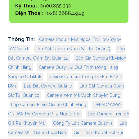
Kỹ Thuật:
0906.855.330
Điện Thoại:
(028) 6688.4949
Thông Tin:
Camera Imou 2 Mắt Ngoài Trời Ipc-S7xp-
10M0wed
Lắp Đặt Camera Quan Sát Tại Quận 5
Lắp
Đặt Camera Giám Sát Quận 12
Báo Giá Camera Kbvision
Chính Hãng
Camera Quay Lại Quá Trình Đóng Hàng
Shopee & Tiktok
Review Camera Trông Trẻ Em EZVIZ
BM1
Lắp Đặt Camera Quận 7
Lắp Đặt Camera Quan
Sát Tại Quận 10
Camera Xem Mã Vạch Chuyên Dụng
Lắp Camera Ezviz Giá Rẻ Chính Hãng
DH-SD2A200-
GN-AW-PV Camerra PTZ Ngoài Trời
Lắp Camera Trọn Bộ
Giá Rẻ Khuyến Mãi
Công Ty Lắp Camera Quận 9
Lắp
Camera Wifi Giá Rẻ Loại Nào
Giới Thiệu Robot Hút Bụi