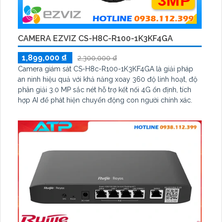
CAMERA EZVIZ CS-H8C-R100-1K3KF4GA
1,899,000 ₫
2,300,000 ₫
Camera giám sát CS-H8c-R100-1K3KF4GA là giải pháp
an ninh hiệu quả với khả năng xoay 360 độ linh hoạt, độ
phân giải 3.0 MP sắc nét hỗ trợ kết nối 4G ổn định, tích
hợp AI để phát hiện chuyển động con người chính xác.