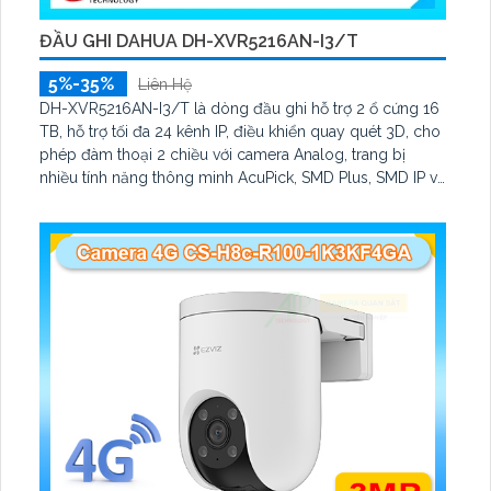
ĐẦU GHI DAHUA DH-XVR5216AN-I3/T
5%-35%
Liên Hệ
DH-XVR5216AN-I3/T là dòng đầu ghi hỗ trợ 2 ổ cứng 16
TB, hỗ trợ tối đa 24 kênh IP, điều khiển quay quét 3D, cho
phép đàm thoại 2 chiều với camera Analog, trang bị
nhiều tính năng thông minh AcuPick, SMD Plus, SMD IP và
IVS, hỗ trợ phát hiện và nhận diện khuôn mặt, tối ưu giám
sát và báo động giả