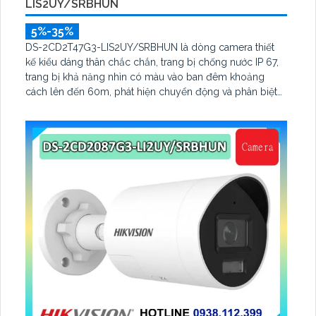
LIS2UY/SRBHUN
5%-35%
DS-2CD2T47G3-LIS2UY/SRBHUN là dòng camera thiết
kế kiểu dáng thân chắc chắn, trang bị chống nước IP 67,
trang bị khả năng nhìn có màu vào ban đêm khoảng
cách lên đến 60m, phát hiện chuyển động và phân biệt
được người và phương tiện, ống kính 4.0MP được trang bị