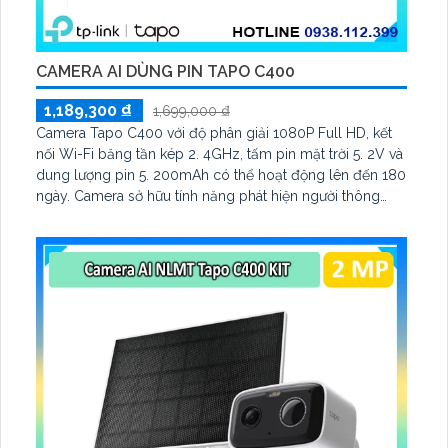
CAMERA AI DÙNG PIN TAPO C400
1,189,300 ₫
1,699,000 ₫
Camera Tapo C400 với độ phân giải 1080P Full HD, kết
nối Wi-Fi băng tần kép 2. 4GHz, tấm pin mặt trời 5. 2V và
dung lượng pin 5. 200mAh có thể hoạt động lên đến 180
ngày. Camera sở hữu tính năng phát hiện người thông
minh, hỗ trợ đàm thoại hai chiều và tầm nhìn ban đêm có
màu lên đến 9m