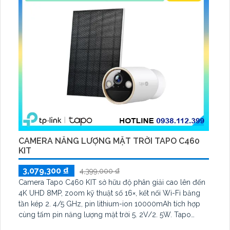
CAMERA NĂNG LƯỢNG MẶT TRỜI TAPO C460
KIT
3,079,300 ₫
4,399,000 ₫
Camera Tapo C460 KIT sở hữu độ phân giải cao lên đến
4K UHD 8MP, zoom kỹ thuật số 16×, kết nối Wi-Fi băng
tần kép 2. 4/5 GHz, pin lithium-ion 10000mAh tích hợp
cùng tấm pin năng lượng mặt trời 5. 2V/2. 5W. Tapo
C460 KIT cũng hỗ trợ quan sát ban đêm màu với cảm