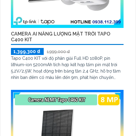
CAMERA AI NĂNG LƯỢNG MẶT TRỜI TAPO
C400 KIT
1,399,300 ₫
1,999,000 ₫
Tapo C400 KIT với độ phân giải Full HD 1080P, pin
lithium-ion 5200mAh tích hợp kết hợp tấm pin mặt trời
5,2V/2,5W, hoạt động trên băng tần 2,4 GHz, hỗ trợ tầm
nhìn ban đêm có màu lên đến 9m, phát hiện chuyển
động và con người bằng AI, đồng thời lưu trữ dữ liệu qua
thẻ microSD lên đến 512GB