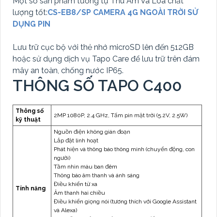
Một số sản phẩm tương tự Thu Âm Và Loa chất
lượng tốt:
CS-EB8/SP CAMERA 4G NGOÀI TRỜI SỬ
DỤNG PIN
Lưu trữ cục bộ với thẻ nhớ microSD lên đến 512GB
hoặc sử dụng dịch vụ Tapo Care để lưu trữ trên đám
mây an toàn, chống nước IP65.
THÔNG SỐ TAPO C400
Thông số
2MP 1080P, 2.4 GHz, Tấm pin mặt trời (5.2V, 2.5W)
kỹ thuật
Nguồn điện không gián đoạn
Lắp đặt linh hoạt
Phát hiện và thông báo thông minh (chuyển động, con
người)
Tầm nhìn màu ban đêm
Thông báo âm thanh và ánh sáng
Điều khiển từ xa
Tính năng
Âm thanh hai chiều
Điều khiển giọng nói (tương thích với Google Assistant
và Alexa)