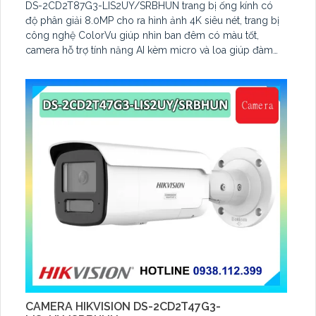
DS-2CD2T87G3-LIS2UY/SRBHUN trang bị ống kính có
độ phân giải 8.0MP cho ra hình ảnh 4K siêu nét, trang bị
công nghệ ColorVu giúp nhìn ban đêm có màu tốt,
camera hỗ trợ tính năng AI kèm micro và loa giúp đàm
thoại, hỗ trợ tính năng AcuSearch kèm đầu ghi hình
CAMERA HIKVISION DS-2CD2T47G3-