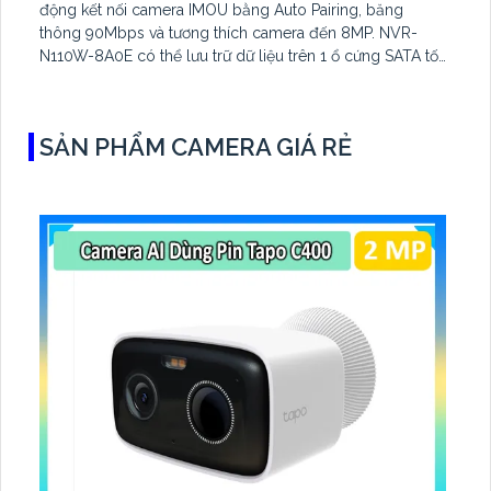
động kết nối camera IMOU bằng Auto Pairing, băng
thông 90Mbps và tương thích camera đến 8MP. NVR-
N110W-8A0E có thể lưu trữ dữ liệu trên 1 ổ cứng SATA tối
đa 16TB, 2 cổng USB và dùng phần mềm Imou Life
SẢN PHẨM CAMERA GIÁ RẺ