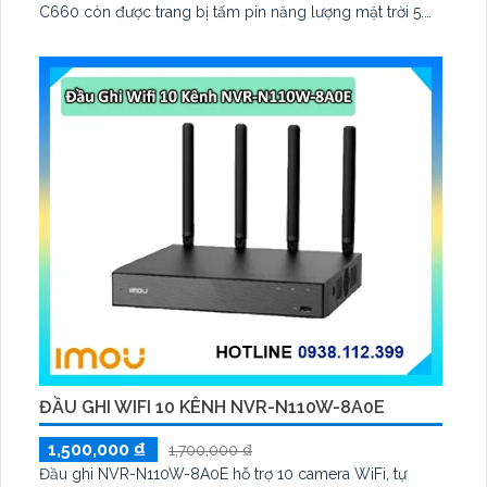
C660 còn được trang bị tấm pin năng lượng mặt trời 5.
2V 2. 5W, tích hợp AI phát hiện người, thú cưng, phương
tiện, lưu trữ thẻ microSD tối đa 512 GB
ĐẦU GHI WIFI 10 KÊNH NVR-N110W-8A0E
1,500,000 ₫
1,700,000 ₫
Đầu ghi NVR-N110W-8A0E hỗ trợ 10 camera WiFi, tự