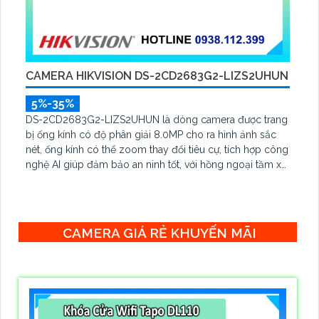
CAMERA HIKVISION DS-2CD2683G2-LIZS2UHUN
5%-35%
DS-2CD2683G2-LIZS2UHUN là dòng camera được trang
bị ống kính có độ phân giải 8.0MP cho ra hình ảnh sắc
nét, ống kính có thể zoom thay đổi tiêu cự, tích hợp công
nghệ AI giúp đảm bảo an ninh tốt, với hồng ngoại tầm xa
lên đến 60m, chống nước IP 67
CAMERA GIÁ RẺ KHUYẾN MÃI