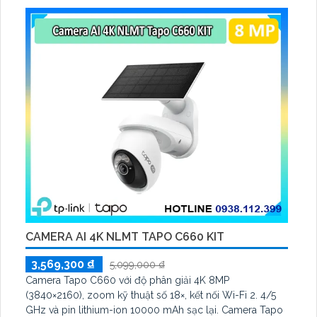
biến Starlight, tầm nhìn lên đến 15 m
CAMERA AI 4K NLMT TAPO C660 KIT
3,569,300 ₫
5,099,000 ₫
Camera Tapo C660 với độ phân giải 4K 8MP
(3840×2160), zoom kỹ thuật số 18×, kết nối Wi-Fi 2. 4/5
GHz và pin lithium-ion 10000 mAh sạc lại. Camera Tapo