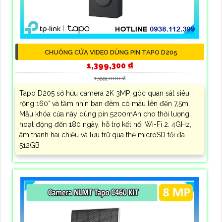
CHUÔNG CỬA VIDEO DÙNG PIN TAPO D205
1,399,300 ₫
1,999,000 ₫
Tapo D205 sở hữu camera 2K 3MP, góc quan sát siêu
rộng 160° và tầm nhìn ban đêm có màu lên đến 7,5m.
Mẫu khóa cửa này dùng pin 5200mAh cho thời lượng
hoạt động đến 180 ngày, hỗ trợ kết nối Wi-Fi 2. 4GHz,
âm thanh hai chiều và lưu trữ qua thẻ microSD tối đa
512GB