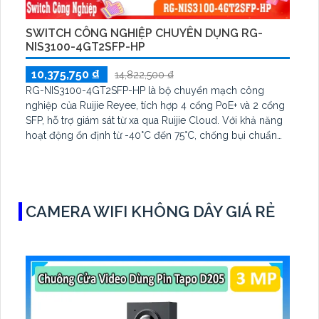
SWITCH CÔNG NGHIỆP CHUYÊN DỤNG RG-
NIS3100-4GT2SFP-HP
10,375,750 ₫
14,822,500 ₫
RG-NIS3100-4GT2SFP-HP là bộ chuyển mạch công
nghiệp của Ruijie Reyee, tích hợp 4 cổng PoE+ và 2 cổng
SFP, hỗ trợ giám sát từ xa qua Ruijie Cloud. Với khả năng
hoạt động ổn định từ -40°C đến 75°C, chống bụi chuẩn
IP40 và chống sét 8kV, lý tưởng cho môi trường khắc
nghiệt như nhà máy, ven biển và hệ thống camera ngoài
trời.
CAMERA WIFI KHÔNG DÂY GIÁ RẺ