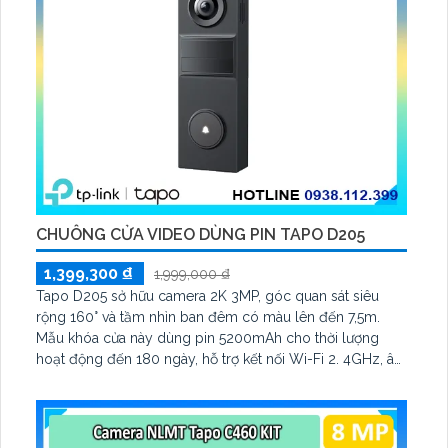
CHUÔNG CỬA VIDEO DÙNG PIN TAPO D205
1,399,300 ₫
1,999,000 ₫
Tapo D205 sở hữu camera 2K 3MP, góc quan sát siêu
rộng 160° và tầm nhìn ban đêm có màu lên đến 7,5m.
Mẫu khóa cửa này dùng pin 5200mAh cho thời lượng
hoạt động đến 180 ngày, hỗ trợ kết nối Wi-Fi 2. 4GHz, âm
thanh hai chiều và lưu trữ qua thẻ microSD tối đa 512GB