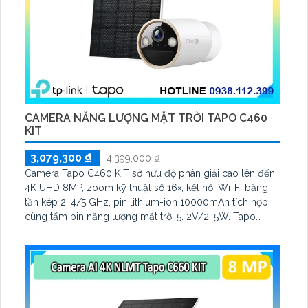
CAMERA NĂNG LƯỢNG MẶT TRỜI TAPO C460
KIT
3,079,300 ₫
4,399,000 ₫
Camera Tapo C460 KIT sở hữu độ phân giải cao lên đến
4K UHD 8MP, zoom kỹ thuật số 16×, kết nối Wi-Fi băng
tần kép 2. 4/5 GHz, pin lithium-ion 10000mAh tích hợp
cùng tấm pin năng lượng mặt trời 5. 2V/2. 5W. Tapo
C460 KIT cũng hỗ trợ quan sát ban đêm màu với cảm
biến Starlight, tầm nhìn lên đến 15 m