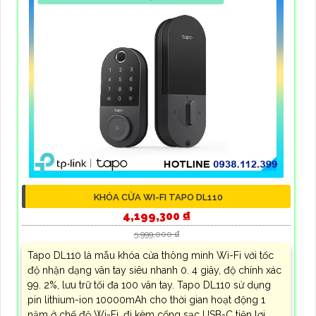
KHÓA CỬA WI-FI TAPO DL110
4,199,300 ₫
5,999,000 ₫
Tapo DL110 là mẫu khóa cửa thông minh Wi-Fi với tốc
độ nhận dạng vân tay siêu nhanh 0. 4 giây, độ chính xác
99. 2%, lưu trữ tối đa 100 vân tay. Tapo DL110 sử dụng
pin lithium-ion 10000mAh cho thời gian hoạt động 1
năm ở chế độ Wi-Fi, đi kèm cổng sạc USB-C tiện lợi.