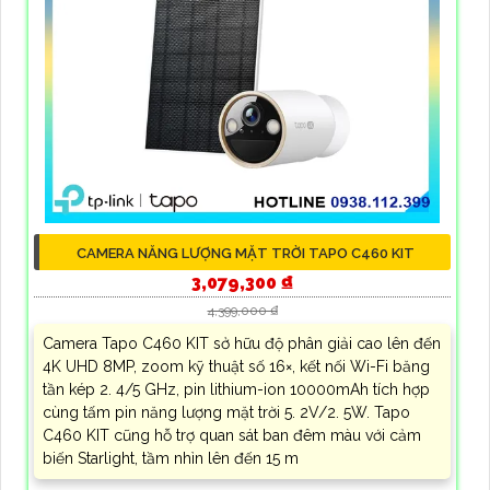
CAMERA NĂNG LƯỢNG MẶT TRỜI TAPO C460 KIT
3,079,300 ₫
4,399,000 ₫
Camera Tapo C460 KIT sở hữu độ phân giải cao lên đến
4K UHD 8MP, zoom kỹ thuật số 16×, kết nối Wi-Fi băng
tần kép 2. 4/5 GHz, pin lithium-ion 10000mAh tích hợp
cùng tấm pin năng lượng mặt trời 5. 2V/2. 5W. Tapo
C460 KIT cũng hỗ trợ quan sát ban đêm màu với cảm
biến Starlight, tầm nhìn lên đến 15 m