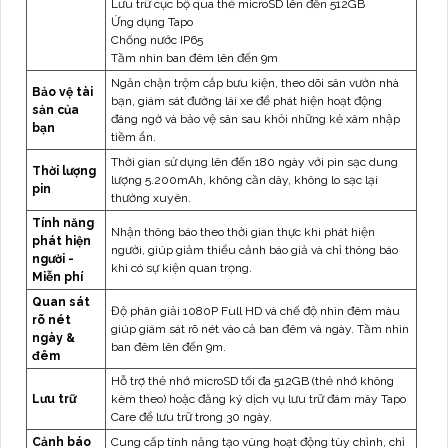
Lưu trữ cục bộ qua thẻ microSD lên đến 512GB
Ứng dụng Tapo
Chống nước IP65
Tầm nhìn ban đêm lên đến 9m
Ngăn chặn trộm cắp bưu kiện, theo dõi sân vườn nhà
Bảo vệ tài
bạn, giám sát đường lái xe để phát hiện hoạt động
sản của
đáng ngờ và bảo vệ sân sau khỏi những kẻ xâm nhập
bạn
tiềm ẩn.
Thời gian sử dụng lên đến 180 ngày với pin sạc dung
Thời lượng
lượng 5.200mAh, không cần dây, không lo sạc lại
pin
thường xuyên.
Tính năng
Nhận thông báo theo thời gian thực khi phát hiện
phát hiện
người, giúp giảm thiểu cảnh báo giả và chỉ thông báo
người -
khi có sự kiện quan trọng.
Miễn phí
Quan sát
Độ phân giải 1080P Full HD và chế độ nhìn đêm màu
rõ nét
giúp giám sát rõ nét vào cả ban đêm và ngày. Tầm nhìn
ngày &
ban đêm lên đến 9m.
đêm
Hỗ trợ thẻ nhớ microSD tối đa 512GB (thẻ nhớ không
Lưu trữ
kèm theo) hoặc đăng ký dịch vụ lưu trữ đám mây Tapo
Care để lưu trữ trong 30 ngày.
Cảnh báo
Cung cấp tính năng tạo vùng hoạt động tùy chỉnh, chỉ