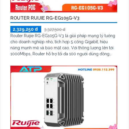
ROUTER RUIJIE RG-EG105G-V3
2,329,250 ₫
3,327,500 ₫
Router Ruijie RG-EG105G-V3 là giải pháp mạng lý tưởng
cho doanh nghiệp nhỏ, tích hợp 5 cổng Gigabit, hiệu
năng mạnh mẽ và bảo mật cao. Với thông lượng lên tới
1000Mbps, Router hỗ trợ tối đa 100 người dùng đồng
thời, đáp ứng nhu cầu kết nối ổn định và linh hoạt trong
mọi môi trường.