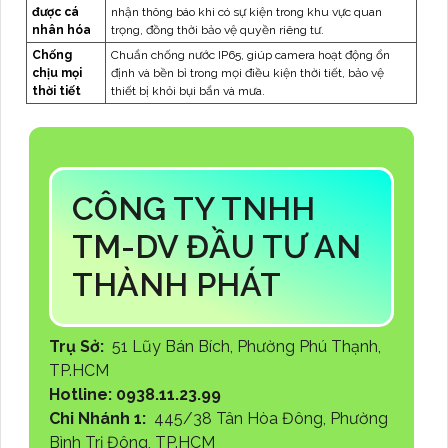
được cá
nhận thông báo khi có sự kiện trong khu vực quan
nhân hóa
trọng, đồng thời bảo vệ quyền riêng tư.
Chống
Chuẩn chống nước IP65, giúp camera hoạt động ổn
chịu mọi
định và bền bỉ trong mọi điều kiện thời tiết, bảo vệ
thời tiết
thiết bị khỏi bụi bẩn và mưa.
CÔNG TY TNHH
TM-DV ĐẦU TƯ AN
THÀNH PHÁT
Trụ Sở:
51 Lũy Bán Bích, Phường Phú Thạnh,
TP.HCM
Hotline: 0938.11.23.99
Chi Nhánh 1:
445/38 Tân Hòa Đông, Phường
Bình Trị Đông, TP.HCM