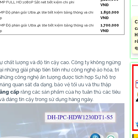
 MP FULL HD 1080P Sắt nét tiết kiệm chi phí
VNĐ
MP Độ phân giải Ultra 4k lite tiết kiệm băng thông và chi
1,850,000
ẹp
VNĐ
C
MP Độ phân giải Ultra 4k lite tiết kiệm băng thông và chi
1,700,000
c
ẹp
VNĐ
H
r
q
 chất lượng và độ tin cậy cao. Công ty không ngừng
i những giải pháp tiên tiến như công nghệ ảo hóa, trí
 Những công nghệ ấn tượng được tích hợp Sự hỗ trợ
năng quan sát đa dạng, bảo vệ tối ưu và thu thập
ẳng cấp
rằng các sản phẩm của họ tuân thủ các tiêu
 và đáng tin cậy trong sử dụng hàng ngày.