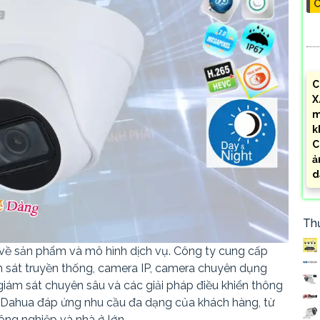
C
C
X
m
k
C
ả
d
Th
về sản phẩm và mô hình dịch vụ. Công ty cung cấp
sát truyền thống, camera IP, camera chuyên dụng
iám sát chuyên sâu và các giải pháp điều khiển thông
 Dahua đáp ứng nhu cầu đa dạng của khách hàng, từ
ông nghiệp và nhà ở lớn.