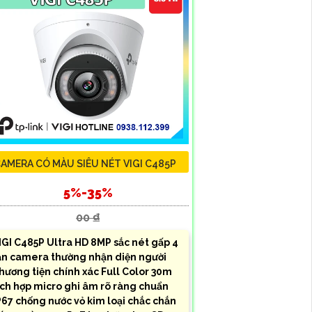
AMERA CÓ MÀU SIÊU NÉT VIGI C485P
5%-35%
00 ₫
IGI C485P Ultra HD 8MP sắc nét gấp 4
ần camera thường nhận diện người
hương tiện chính xác Full Color 30m
ích hợp micro ghi âm rõ ràng chuẩn
P67 chống nước vỏ kim loại chắc chắn