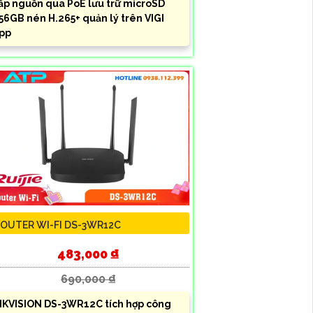
ấp nguồn qua PoE lưu trữ microSD
56GB nén H.265+ quản lý trên VIGI
pp
OUTER WI-FI DS-3WR12C
483,000 ₫
690,000 ₫
IKVISION DS-3WR12C tích hợp công