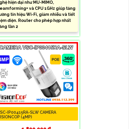
ghệ hiện đại như MU-MIMO,
eamforming+ và CPU 1GHz giúp tăng
ường tín hiệu Wi-Fi, giảm nhiễu và tiết
iệm điện. Router cho phép hợp nhất
ăng tần 2
SC-IP00415RA-SLW CAMERA
ISIONCOP (4MP)
1,890,000 ₫