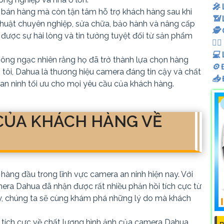
️🎤️
 bán hàng mà còn tận tâm hỗ trợ khách hàng sau khi
📶
thuật chuyên nghiệp, sửa chữa, bảo hành và nâng cấp
🕵️
được sự hài lòng và tin tưởng tuyệt đối từ sản phẩm
🧛‍♀️
💻
không ngạc nhiên rằng họ đã trở thành lựa chọn hàng
⚙️
Đ
 tôi, Dahua là thương hiệu camera đáng tin cậy và chất
📥
 an ninh tối ưu cho mọi yêu cầu của khách hàng.
 CỦA KHÁCH HÀNG VỀ
àng đầu trong lĩnh vực camera an ninh hiện nay. Với
mera Dahua đã nhận được rất nhiều phản hồi tích cực từ
này, chúng ta sẽ cùng khám phá những lý do mà khách
 tích cực về chất lượng hình ảnh của camera Dahua.