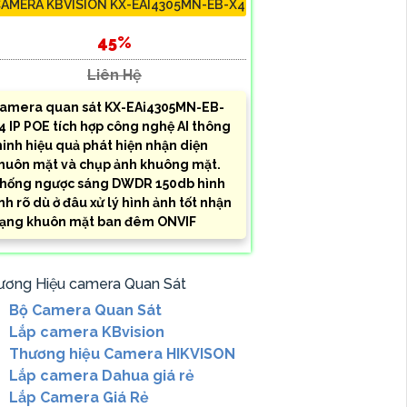
AMERA KBVISION KX-EAI4305MN-EB-X4
45%
Liên Hệ
amera quan sát KX-EAi4305MN-EB-
4 IP POE tích hợp công nghệ AI thông
inh hiệu quả phát hiện nhận diện
huôn mặt và chụp ảnh khuông mặt.
hống ngược sáng DWDR 150db hình
nh rõ dù ở đâu xử lý hình ảnh tốt nhận
ạng khuôn mặt ban đêm ONVIF
ương Hiệu camera Quan Sát
Bộ Camera Quan Sát
Lắp camera KBvision
Thương hiệu Camera HIKVISON
Lắp camera Dahua giá rẻ
Lắp Camera Giá Rẻ