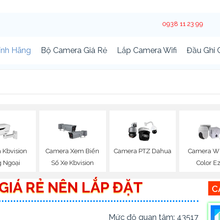
0938 11 23 99
ính Hãng
Bộ Camera Giá Rẻ
Lắp Camera Wifi
Đầu Ghi
 Kbvision
Camera Xem Biển
Camera PTZ Dahua
Camera Wif
 Ngoại
Số Xe Kbvision
Color E
GIÁ RẺ NÊN LẮP ĐẶT
C
Mức độ quan tâm: 43517