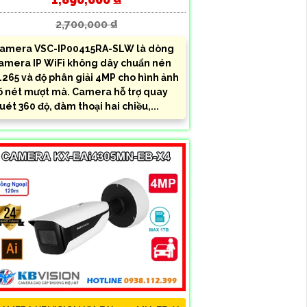
2,700,000 ₫
amera VSC-IP00415RA-SLW là dòng
amera IP WiFi không dây chuẩn nén
.265 và độ phân giải 4MP cho hình ảnh
õ nét mượt mà. Camera hỗ trợ quay
uét 360 độ, đàm thoại hai chiều,...