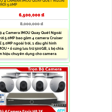
Ộ 4 CAMERA IMOU QUAY QUÉT NGOÀI
RỜI 5.0MP
6,500,000 ₫
8,000,000 ₫
ộ 4 Camera IMOU Quay Quét Ngoài
rời 5.0MP bao gồm 4 camera Cruiser
E 5.0MP ngoài trời, 1 đầu ghi hình
MOU + ổ cứng lưu trữ 500GB, 1 bộ chia
ín hiệu chuyên dụng cho camera