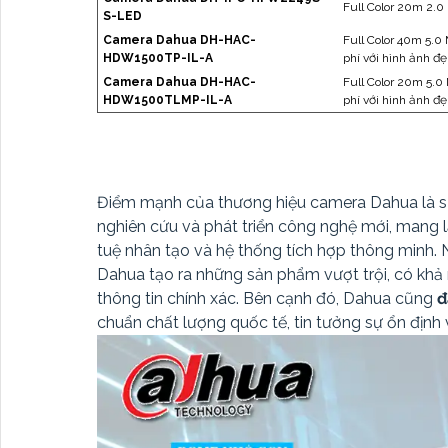
Full Color 20m 2.0
S-LED
Camera Dahua DH-HAC-
Full Color 40m 5.0 
HDW1500TP-IL-A
phí với hình ảnh đ
Camera Dahua DH-HAC-
Full Color 20m 5.0 
HDW1500TLMP-IL-A
phí với hình ảnh đ
Điểm mạnh của thương hiệu camera Dahua là sự
nghiên cứu và phát triển công nghệ mới, mang lạ
tuệ nhân tạo và hệ thống tích hợp thông minh.
Dahua tạo ra những sản phẩm vượt trội, có khả 
thông tin chính xác. Bên cạnh đó, Dahua cũng
đ
chuẩn chất lượng quốc tế, tin tưởng sự ổn định