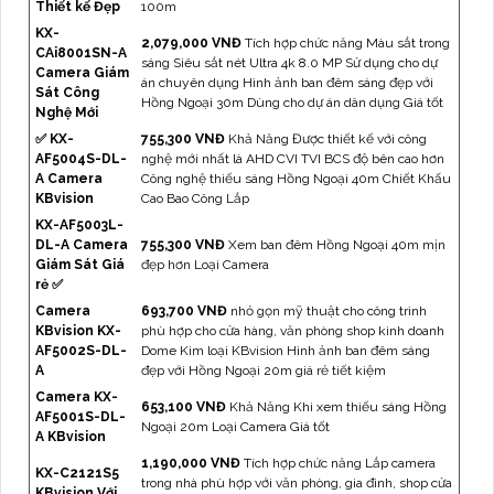
Thiết kế Đẹp
100m
KX-
2,079,000 VNĐ
Tích hợp chức năng Màu sắt trong
CAi8001SN-A
sáng Siêu sắt nét Ultra 4k 8.0 MP Sử dụng cho dự
Camera Giám
án chuyên dụng Hình ảnh ban đêm sáng đẹp với
Sát Công
Hồng Ngoại 30m Dùng cho dự án dân dụng Giá tốt
Nghệ Mới
✅ KX-
755,300 VNĐ
Khả Năng Được thiết kế với công
AF5004S-DL-
nghệ mới nhất là AHD CVI TVI BCS độ bên cao hơn
A Camera
Công nghệ thiếu sáng Hồng Ngoại 40m Chiết Khấu
KBvision
Cao Bao Công Lắp
KX-AF5003L-
DL-A Camera
755,300 VNĐ
Xem ban đêm Hồng Ngoại 40m mịn
Giám Sát Giá
đẹp hơn Loại Camera
rẻ ✅
Camera
693,700 VNĐ
nhỏ gọn mỹ thuật cho công trình
KBvision KX-
phù hợp cho cửa hàng, văn phòng shop kinh doanh
AF5002S-DL-
Dome Kim loại KBvision Hình ảnh ban đêm sáng
A
đẹp với Hồng Ngoại 20m giá rẻ tiết kiệm
Camera KX-
653,100 VNĐ
Khả Năng Khi xem thiếu sáng Hồng
AF5001S-DL-
Ngoại 20m Loại Camera Giá tốt
A KBvision
1,190,000 VNĐ
Tích hợp chức năng Lắp camera
KX-C2121S5
trong nhà phù hợp với văn phòng, gia đình, shop cửa
KBvision Với