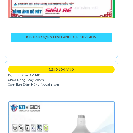
KX-CAI2167PN HÌNH ẢNH ĐẸP KBVISION
7,240,100 VNĐ
Độ Phân Giải: 2.0 MP
Chức Năng:Xoay Zoom
Xem Ban Đêm:Hồng Ngoại 150m