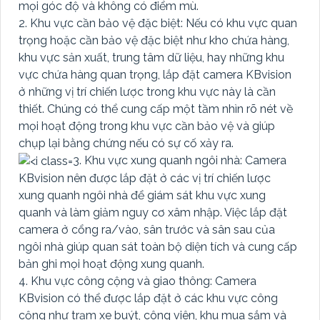
mọi góc độ và không có điểm mù.
2. Khu vực cần bảo vệ đặc biệt: Nếu có khu vực quan
trọng hoặc cần bảo vệ đặc biệt như kho chứa hàng,
khu vực sản xuất, trung tâm dữ liệu, hay những khu
vực chứa hàng quan trọng, lắp đặt camera KBvision
ở những vị trí chiến lược trong khu vực này là cần
thiết. Chúng có thể cung cấp một tầm nhìn rõ nét về
mọi hoạt động trong khu vực cần bảo vệ và giúp
chụp lại bằng chứng nếu có sự cố xảy ra.
3. Khu vực xung quanh ngôi nhà: Camera
KBvision nên được lắp đặt ở các vị trí chiến lược
xung quanh ngôi nhà để giám sát khu vực xung
quanh và làm giảm nguy cơ xâm nhập. Việc lắp đặt
camera ở cổng ra/vào, sân trước và sân sau của
ngôi nhà giúp quan sát toàn bộ diện tích và cung cấp
bản ghi mọi hoạt động xung quanh.
4. Khu vực công cộng và giao thông: Camera
KBvision có thể được lắp đặt ở các khu vực công
cộng như trạm xe buýt, công viên, khu mua sắm và