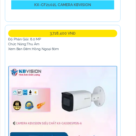
KX-CF2102L CAMERA KBVISION
3,718,400 VNĐ
Độ Phân Giải: 8.0 MP
Chức Năng:Thu Âm
Xem Ban Đêm:Hồng Ngoại 60m