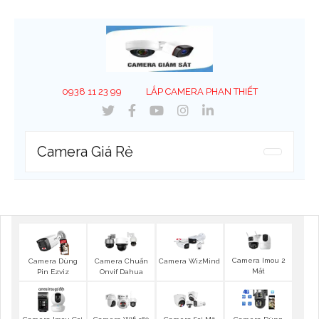
0938 11 23 99
LẮP CAMERA PHAN THIẾT
Camera Giá Rẻ
Camera Imou 2
Camera Dùng
Camera Chuẩn
Camera WizMind
Mắt
Pin Ezviz
Onvif Dahua