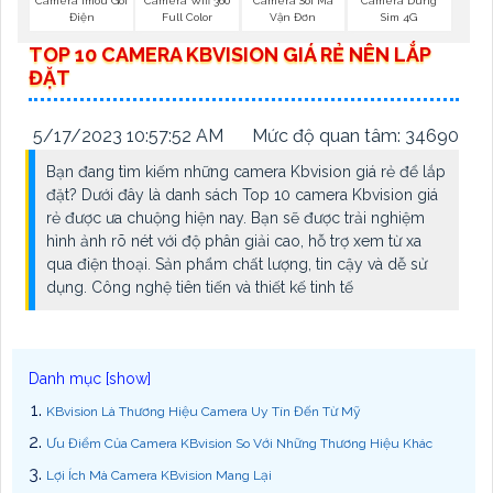
Camera Imou Goi
Camera Wifi 360
Camera Soi Mã
Camera Dùng
Điện
Full Color
Vận Đơn
Sim 4G
TOP 10 CAMERA KBVISION GIÁ RẺ NÊN LẮP
ĐẶT
5/17/2023 10:57:52 AM
Mức độ quan tâm: 34690
Bạn đang tìm kiếm những camera Kbvision giá rẻ để lắp
đặt? Dưới đây là danh sách Top 10 camera Kbvision giá
rẻ được ưa chuộng hiện nay. Bạn sẽ được trải nghiệm
hình ảnh rõ nét với độ phân giải cao, hỗ trợ xem từ xa
qua điện thoại. Sản phẩm chất lượng, tin cậy và dễ sử
dụng. Công nghệ tiên tiến và thiết kế tinh tế
KBvision Là Thương Hiệu Camera Uy Tín Đến Từ Mỹ
Ưu Điểm Của Camera KBvision So Với Những Thương Hiệu Khác
Lợi Ích Mà Camera KBvision Mang Lại