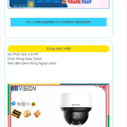
KX-CAI8005MSN-A CAMERA KBVISION
6,634,600 VNĐ
Độ Phân Giải: 2.0 MP
Chức Năng:Xoay Zoom
Xem Ban Đêm:Hồng Ngoại 100m