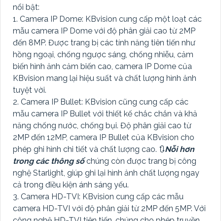
nổi bật:
1. Camera IP Dome: KBvision cung cấp một loạt các
mẫu camera IP Dome với độ phân giải cao từ 2MP
đến 8MP. Được trang bị các tính năng tiên tiến như
hồng ngoại, chống ngược sáng, chống nhiễu, cảm
biến hình ảnh cảm biến cao, camera IP Dome của
KBvision mang lại hiệu suất và chất lượng hình ảnh
tuyệt vời.
2. Camera IP Bullet: KBvision cũng cung cấp các
mẫu camera IP Bullet với thiết kế chắc chắn và khả
năng chống nước, chống bụi. Độ phân giải cao từ
2MP đến 12MP, camera IP Bullet của KBvision cho
phép ghi hình chi tiết và chất lượng cao. 🔃
Nỗi hơn
trong các thông số
chúng còn được trang bị công
nghệ Starlight, giúp ghi lại hình ảnh chất lượng ngay
cả trong điều kiện ánh sáng yếu.
3. Camera HD-TVI: KBvision cung cấp các mẫu
camera HD-TVI với độ phân giải từ 2MP đến 5MP. Với
công nghệ HD-TVI tiên tiến, chúng cho phép truyền