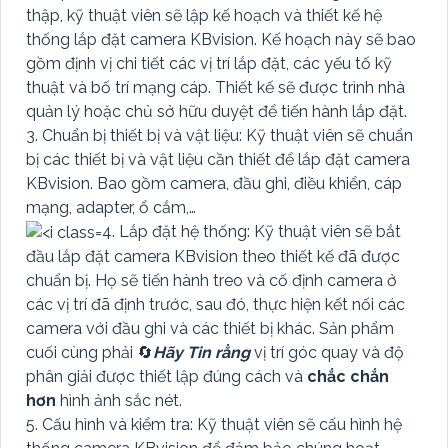
thập, kỹ thuật viên sẽ lập kế hoạch và thiết kế hệ
thống lắp đặt camera KBvision. Kế hoạch này sẽ bao
gồm định vị chi tiết các vị trí lắp đặt, các yếu tố kỹ
thuật và bố trí mạng cáp. Thiết kế sẽ được trình nhà
quản lý hoặc chủ sở hữu duyệt để tiến hành lắp đặt.
3. Chuẩn bị thiết bị và vật liệu: Kỹ thuật viên sẽ chuẩn
bị các thiết bị và vật liệu cần thiết để lắp đặt camera
KBvision. Bao gồm camera, đầu ghi, điều khiển, cáp
mạng, adapter, ổ cắm,…
4. Lắp đặt hệ thống: Kỹ thuật viên sẽ bắt
đầu lắp đặt camera KBvision theo thiết kế đã được
chuẩn bị. Họ sẽ tiến hành treo và cố định camera ở
các vị trí đã định trước, sau đó, thực hiện kết nối các
camera với đầu ghi và các thiết bị khác. Sản phẩm
cuối cùng phải 🔄
Hãy Tin rằng
vị trí góc quay và độ
phân giải được thiết lập đúng cách và
chắc chắn
hơn
hình ảnh sắc nét.
5. Cấu hình và kiểm tra: Kỹ thuật viên sẽ cấu hình hệ