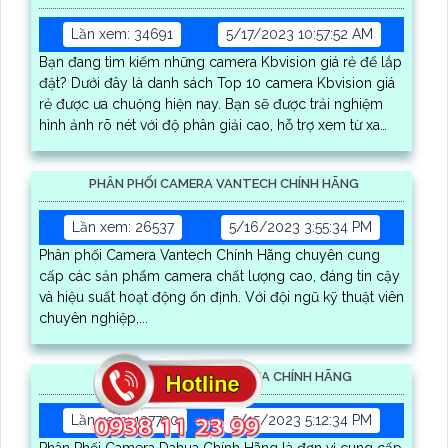
Lần xem: 34691
5/17/2023 10:57:52 AM
Bạn đang tìm kiếm những camera Kbvision giá rẻ để lắp
đặt? Dưới đây là danh sách Top 10 camera Kbvision giá
rẻ được ưa chuộng hiện nay. Bạn sẽ được trải nghiệm
hình ảnh rõ nét với độ phân giải cao, hỗ trợ xem từ xa
qua điện thoại
PHÂN PHỐI CAMERA VANTECH CHÍNH HÃNG
Lần xem: 26537
5/16/2023 3:55:34 PM
Phân phối Camera Vantech Chính Hãng chuyên cung
cấp các sản phẩm camera chất lượng cao, đáng tin cậy
và hiệu suất hoạt động ổn định. Với đội ngũ kỹ thuật viên
chuyên nghiệp,...
PHÂN PHỐI CAMERA DAHUA CHÍNH HÃNG
Lần xem: 137790
5/15/2023 5:12:34 PM
Phân Phối Camera Dahua Chính Hãng là đơn vị cung cấp