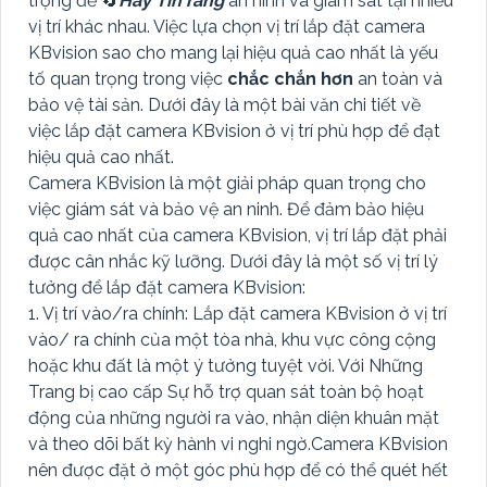
trọng để 🔄
Hãy Tin rằng
an ninh và giám sát tại nhiều
vị trí khác nhau. Việc lựa chọn vị trí lắp đặt camera
KBvision sao cho mang lại hiệu quả cao nhất là yếu
tố quan trọng trong việc
chắc chắn hơn
an toàn và
bảo vệ tài sản. Dưới đây là một bài văn chi tiết về
việc lắp đặt camera KBvision ở vị trí phù hợp để đạt
hiệu quả cao nhất.
Camera KBvision là một giải pháp quan trọng cho
việc giám sát và bảo vệ an ninh. Để đảm bảo hiệu
quả cao nhất của camera KBvision, vị trí lắp đặt phải
được cân nhắc kỹ lưỡng. Dưới đây là một số vị trí lý
tưởng để lắp đặt camera KBvision:
1. Vị trí vào/ra chính: Lắp đặt camera KBvision ở vị trí
vào/ ra chính của một tòa nhà, khu vực công cộng
hoặc khu đất là một ý tưởng tuyệt vời. Với Những
Trang bị cao cấp Sự hỗ trợ quan sát toàn bộ hoạt
động của những người ra vào, nhận diện khuân mặt
và theo dõi bất kỳ hành vi nghi ngờ.Camera KBvision
nên được đặt ở một góc phù hợp để có thể quét hết