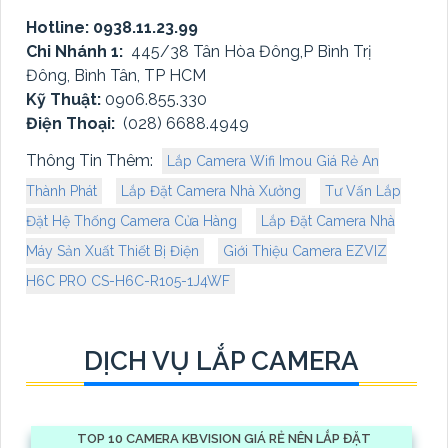
Hotline: 0938.11.23.99
Chi Nhánh 1:
445/38 Tân Hòa Đông,P Bình Trị
Đông, Bình Tân, TP HCM
Kỹ Thuật:
0906.855.330
Điện Thoại:
(028) 6688.4949
Thông Tin Thêm:
Lắp Camera Wifi Imou Giá Rẻ An
Thành Phát
Lắp Đặt Camera Nhà Xưởng
Tư Vấn Lắp
Đặt Hệ Thống Camera Cửa Hàng
Lắp Đặt Camera Nhà
Máy Sản Xuất Thiết Bị Điện
Giới Thiệu Camera EZVIZ
H6C PRO CS-H6C-R105-1J4WF
DỊCH VỤ LẮP CAMERA
TOP 10 CAMERA KBVISION GIÁ RẺ NÊN LẮP ĐẶT