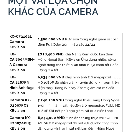
MỘT VÀI LỰA CHỌN
KHÁC CỦA CAMERA
KX-CF2102L
1,500,000 VNĐ
KBvision Công nghệ giám sát ban
Camera
đêm Full Color 20m màu sắc 24/24
KBvision
KX-
3,718,400 VNĐ
Khả Năng Xem được ban đêm
CAi8005MSN-
Hồng Ngoại 60m KBvision Ứng dụng nhiều công
A Camera
nghệ trong các thiết bị an ninh là lựa chọn tốt Chất
KBvision
lượng Giá tốt
KX-
6,634,600 VNĐ
chip hình ảnh 2.0 megapixel FULL
CAi2167PN
HD 1080P độ phân giải khuyên dùng khi xem trên
Hình Ảnh Đẹp
điện thoại Trang Bị Xoay Zoom giám sát xa Chất
KBvision
lượng Giá tốt
Camera KX-
7,240,100 VNĐ
Công nghệ thiếu sáng Hồng Ngoại
D2007PC3
150m hình ảnh sắt nét đến 2.0 megapixel FULL HD
KBvision
1080P Sắt nét phù hợp giám sát qua điện thoại
Camera KX-
6,244,000 VNĐ
Hình ảnh trung thực với FULL HD
C2007ePC3
1080P 2.0 megapixel độ nét vừa đủ cho công trình
KBvision
dân dụng Hình ảnh sắt nét ban đêm Hồng Ngoại