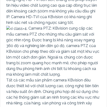
tín hiệu video chất lượng cao qua cáp đồng trục lên
đến khoảng cách 500m mà không yêu cầu đầu ghi
IP. Camera HD-TVI của KBvision có khả năng ghi
hình sắc nét và chống ngược sáng tốt.
4. Camera PTZ: KBvision cung cấp các
mẫu camera PTZ cho những nhu cầu giám sát với
góc nhìn rộng. Được trang bị khả năng xoay ngang
360 độ và nghiêng lên đến 90 độ, camera PTZ của
KBvision cho phép theo dõi và giám sát một khu vực
lớn một cách đơn giản. Ngoài ra, chúng còn được
trang bị zoom quang học mạnh mẽ, cho phép người
dùng thu phóng hình ảnh chi tiết từ khoảng cách xa
mà không làm mất chất lượng.
Tất cả các mẫu sản phẩm camera KBvision đều
được thiết kế với chất lượng cao, công nghệ tiên tiến
và hiệu suất ổn định. Chúng phù hợp để sử dụng cho
các hệ thống giám sát an ninh trong các khu vực như
nhà riêng, cửa hàng, văn phòng và công trình xây