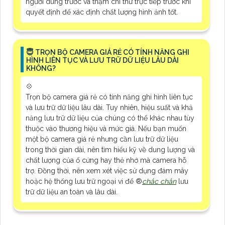
người dùng trước và thậm chí thử trực tiếp trước khi
quyết định để xác định chất lượng hình ảnh tốt.
😇 TRỌN BỘ CAMERA GIÁ RẺ CÓ TÍNH NĂNG GHI
HÌNH LIÊN TỤC VÀ LƯU TRỮ DỮ LIỆU LÂU DÀI
KHÔNG?
💠
Trọn bộ camera giá rẻ có tính năng ghi hình liên tục
và lưu trữ dữ liệu lâu dài. Tuy nhiên, hiệu suất và khả
năng lưu trữ dữ liệu của chúng có thể khác nhau tùy
thuộc vào thương hiệu và mức giá. Nếu bạn muốn
một bộ camera giá rẻ nhưng cần lưu trữ dữ liệu
trong thời gian dài, nên tìm hiểu kỹ về dung lượng và
chất lượng của ổ cứng hay thẻ nhớ mà camera hỗ
trợ. Đồng thời, nên xem xét việc sử dụng đám mây
hoặc hệ thống lưu trữ ngoại vi để ®️
chắc chắn
lưu
trữ dữ liệu an toàn và lâu dài.