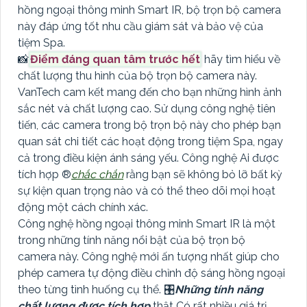
hồng ngoại thông minh Smart IR, bộ trọn bộ camera
này đáp ứng tốt nhu cầu giám sát và bảo vệ của
tiệm Spa.
📸
Điểm đáng quan tâm trước hết
hãy tìm hiểu về
chất lượng thu hình của bộ trọn bộ camera này.
VanTech cam kết mang đến cho bạn những hình ảnh
sắc nét và chất lượng cao. Sử dụng công nghệ tiên
tiến, các camera trong bộ trọn bộ này cho phép bạn
quan sát chi tiết các hoạt động trong tiệm Spa, ngay
cả trong điều kiện ánh sáng yếu. Công nghệ Ai được
tích hợp ®️
chắc chắn
rằng bạn sẽ không bỏ lỡ bất kỳ
sự kiện quan trọng nào và có thể theo dõi mọi hoạt
động một cách chính xác.
Công nghệ hồng ngoại thông minh Smart IR là một
trong những tính năng nổi bật của bộ trọn bộ
camera này. Công nghệ mới ấn tượng nhất giúp cho
phép camera tự động điều chỉnh độ sáng hồng ngoại
theo từng tình huống cụ thể. 🎛
Những tính năng
chất lượng được tích hợp
thật Có rất nhiều giá trị