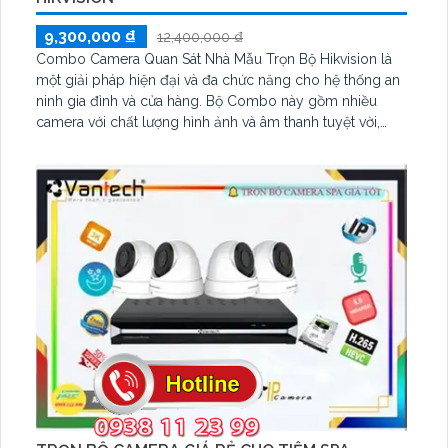
9,300,000 ₫
12,400,000 ₫
Combo Camera Quan Sát Nhà Mẫu Trọn Bộ Hikvision là
một giải pháp hiện đại và đa chức năng cho hệ thống an
ninh gia đình và cửa hàng. Bộ Combo này gồm nhiều
camera với chất lượng hình ảnh và âm thanh tuyệt vời,
đặc biệt là khả năng thu âm vượt trội. Với công nghệ
chống trộm thông minh, bộ Combo này giúp bạn giám
sát mọi góc nhìn trong căn nhà mẫu hay cửa hàng của
bạn một cách hiệu quả