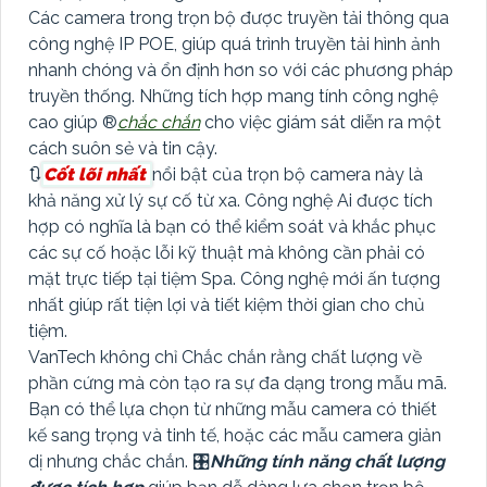
Các camera trong trọn bộ được truyền tải thông qua
công nghệ IP POE, giúp quá trình truyền tải hình ảnh
nhanh chóng và ổn định hơn so với các phương pháp
truyền thống. Những tích hợp mang tính công nghệ
cao giúp ®️
chắc chắn
cho việc giám sát diễn ra một
cách suôn sẻ và tin cậy.
🔃
Cốt lõi nhất
nổi bật của trọn bộ camera này là
khả năng xử lý sự cố từ xa. Công nghệ Ai được tích
hợp có nghĩa là bạn có thể kiểm soát và khắc phục
các sự cố hoặc lỗi kỹ thuật mà không cần phải có
mặt trực tiếp tại tiệm Spa. Công nghệ mới ấn tượng
nhất giúp rất tiện lợi và tiết kiệm thời gian cho chủ
tiệm.
VanTech không chỉ Chắc chắn rằng chất lượng về
phần cứng mà còn tạo ra sự đa dạng trong mẫu mã.
Bạn có thể lựa chọn từ những mẫu camera có thiết
kế sang trọng và tinh tế, hoặc các mẫu camera giản
dị nhưng chắc chắn. 🎛
Những tính năng chất lượng