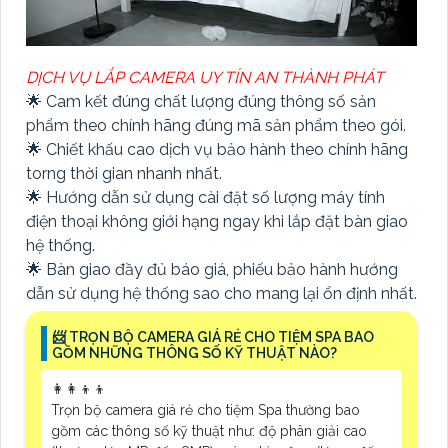
DỊCH VỤ LẮP CAMERA UY TÍN AN THÀNH PHÁT
🌟 Cam kết đúng chất lượng đúng thông số sản
phẩm theo chính hãng đúng mã sản phẩm theo gói.
🌟 Chiết khấu cao dịch vụ bảo hành theo chính hãng
torng thời gian nhanh nhất.
🌟 Hướng dẫn sử dụng cài đặt số lượng máy tính
điện thoại không giới hạng ngay khi lắp đặt bàn giao
hệ thống.
🌟 Bàn giao đầy đủ báo giá, phiếu bảo hành hướng
dẫn sử dụng hệ thống sao cho mang lại ổn định nhất.
📨 TRỌN BỘ CAMERA GIÁ RẺ CHO TIỆM SPA BAO
GỒM NHỮNG THÔNG SỐ KỸ THUẬT NÀO?
👩‍👩‍👦‍👦
Trọn bộ camera giá rẻ cho tiệm Spa thường bao
gồm các thông số kỹ thuật như: độ phân giải cao