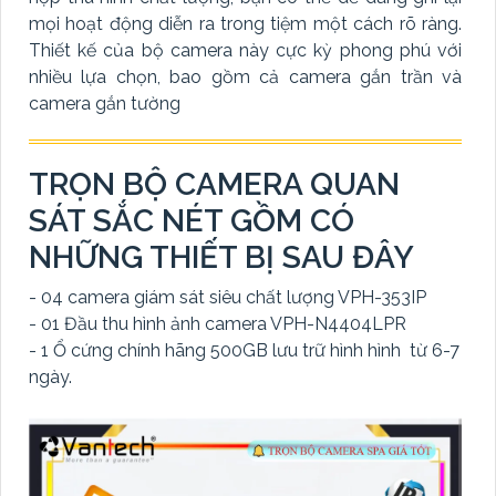
mọi hoạt động diễn ra trong tiệm một cách rõ ràng.
Thiết kế của bộ camera này cực kỳ phong phú với
nhiều lựa chọn, bao gồm cả camera gắn trần và
camera gắn tường
TRỌN BỘ CAMERA QUAN
SÁT SẮC NÉT GỒM CÓ
NHỮNG THIẾT BỊ SAU ĐÂY
- 04 camera giám sát siêu chất lượng VPH-353IP
- 01 Đầu thu hình ảnh camera VPH-N4404LPR
- 1 Ổ cứng chính hãng 500GB lưu trữ hình hình từ 6-7
ngày.