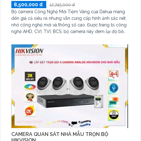
8,500,000 ₫
12,745,000 ₫
Bộ camera Công Nghệ Mới Tiệm Vàng của Dahua mang
đến giá cả siêu rẻ nhưng vẫn cung cấp hình ảnh sắc nét
nhờ công nghệ mới và thông số cao. Được trang bị công
nghệ AHD, CVI, TVI, BCS, bộ camera này đem lại độ bền
cao và hình ảnh sáng rõ ngay cả trong điều kiện ánh
sáng yếu. Việc giám sát qua điện thoại trở nên đơn giản
hơn bao giờ hết, giúp bạn dễ dàng kiểm soát tình hình
mọi lúc mọi nơi.
CAMERA QUAN SÁT NHÀ MẪU TRỌN BỘ
HIKVISION