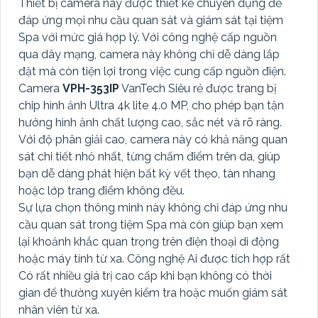
Thiết bị camera này được thiết kế chuyên dụng để
đáp ứng mọi nhu cầu quan sát và giám sát tại tiệm
Spa với mức giá hợp lý. Với công nghệ cấp nguồn
qua dây mạng, camera này không chỉ dễ dàng lắp
đặt mà còn tiện lợi trong việc cung cấp nguồn điện.
Camera
VPH-353IP
VanTech Siêu rẻ được trang bị
chip hình ảnh Ultra 4k lite 4.0 MP, cho phép bạn tận
hưởng hình ảnh chất lượng cao, sắc nét và rõ ràng.
Với độ phân giải cao, camera này có khả năng quan
sát chi tiết nhỏ nhất, từng chấm điểm trên da, giúp
bạn dễ dàng phát hiện bất kỳ vết thẹo, tàn nhang
hoặc lớp trang điểm không đều.
Sự lựa chọn thông minh này không chỉ đáp ứng nhu
cầu quan sát trong tiệm Spa mà còn giúp bạn xem
lại khoảnh khắc quan trọng trên điện thoại di động
hoặc máy tính từ xa. Công nghệ Ai được tích hợp rất
Có rất nhiều giá trị cao cấp khi bạn không có thời
gian để thường xuyên kiểm tra hoặc muốn giám sát
nhân viên từ xa.