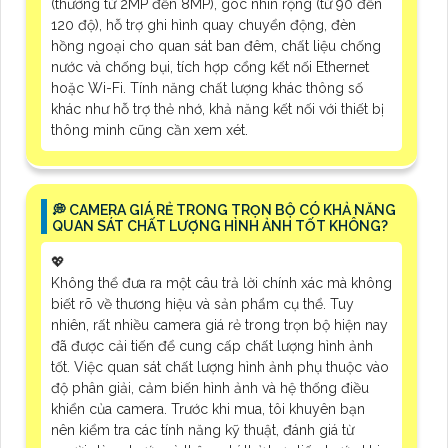
(thường từ 2MP đến 8MP), góc nhìn rộng (từ 90 đến
120 độ), hỗ trợ ghi hình quay chuyển động, đèn
hồng ngoại cho quan sát ban đêm, chất liệu chống
nước và chống bụi, tích hợp cổng kết nối Ethernet
hoặc Wi-Fi. Tính năng chất lượng khác thông số
khác như hỗ trợ thẻ nhớ, khả năng kết nối với thiết bị
thông minh cũng cần xem xét.
️💭 CAMERA GIÁ RẺ TRONG TRỌN BỘ CÓ KHẢ NĂNG
QUAN SÁT CHẤT LƯỢNG HÌNH ẢNH TỐT KHÔNG?
💖
Không thể đưa ra một câu trả lời chính xác mà không
biết rõ về thương hiệu và sản phẩm cụ thể. Tuy
nhiên, rất nhiều camera giá rẻ trong trọn bộ hiện nay
đã được cải tiến để cung cấp chất lượng hình ảnh
tốt. Việc quan sát chất lượng hình ảnh phụ thuộc vào
độ phân giải, cảm biến hình ảnh và hệ thống điều
khiển của camera. Trước khi mua, tôi khuyên bạn
nên kiểm tra các tính năng kỹ thuật, đánh giá từ