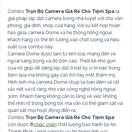
Combo
Trọn Bộ Camera Giá Rẻ Cho Tiệm Spa
là
giải pháp lắp đặt camera trong nhà tuyệt vời cho văn
phòng, gia đình, shop cửa hàng. Với sự kết hợp hoàn
hảo giữa camera Dome và hệ thống hồng ngoại,
khách hàng có thể tin tưởng vào chất lượng và hiệu
suất của combo này.
Camera Dome được làm từ kim loại, mang đến vẻ
ngoài sang trọng và độ bền cao. Thiết kế nhỏ gọn
của nó giúp dễ dàng lắp đặt ở bất kỳ vị trí nào trong
tiệm spa mà không gây cản trở hay mất thẩm mỹ.
Hình ảnh mà camera Dome chụp lại ban đêm sẽ rất
sắc nét và rõ ràng nhờ vào công nghệ hồng ngoại
30m. Khách hàng không cần lo lắng về việc không
thể nhìn rõ trong bóng tối, mà vẫn có thể giám sát và
quan sát mọi hoạt động diễn ra.
Combo
Trọn Bộ Camera Giá Rẻ Cho Tiệm Spa
còn được ®️
chắc chắn
chất lượng bảo hành tại An
Thành Phát - một công ty uy tín trong lĩnh vực