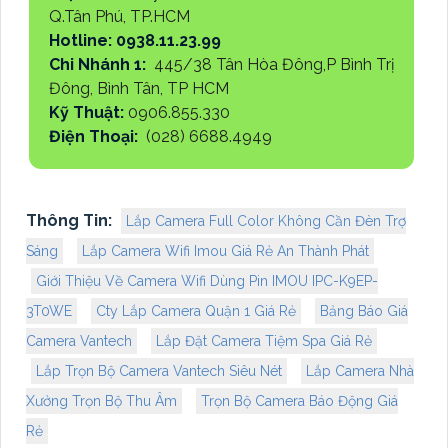
Q.Tân Phú, TP.HCM
Hotline: 0938.11.23.99
Chi Nhánh 1:
445/38 Tân Hòa Đông,P Bình Trị
Đông, Bình Tân, TP HCM
Kỹ Thuật:
0906.855.330
Điện Thoại:
(028) 6688.4949
Thông Tin:
Lắp Camera Full Color Không Cần Đèn Trợ
Sáng
Lắp Camera Wifi Imou Giá Rẻ An Thành Phát
Giới Thiệu Về Camera Wifi Dùng Pin IMOU IPC-K9EP-
3T0WE
Cty Lắp Camera Quận 1 Giá Rẻ
Bảng Báo Giá
Camera Vantech
Lắp Đặt Camera Tiệm Spa Giá Rẻ
Lắp Trọn Bộ Camera Vantech Siêu Nét
Lắp Camera Nhà
Xưởng Trọn Bộ Thu Âm
Trọn Bộ Camera Báo Động Giá
Rẻ