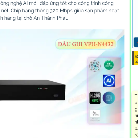
ông nghệ AI mới, đáp ứng tốt cho công trình công
 nét. Chip băng thông 320 Mbps giúp sản phẩm hoạt
 hãng tại chỗ An Thành Phát.
Đ
4
T
p
g
h
n
b
r