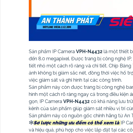
Sản phẩm IP Camera
VPH-N4432
là một thiết 
đến 8.0 megapixel. Được trang bị công nghệ IP
tiết nhỏ một cách rõ ràng và chi tiết. Chip Bă
ảnh không bị giảm sắc nét, đồng thời việc hổ t
việc giám sát và ghi hình tại các công trình.
Sản phẩm này còn được trang bị công nghệ ba
hình một cách rõ ràng ngay cả trong điều kiện á
gọn, IP Camera
VPH-N4432
có khả năng lưu trữ
kênh của sản phẩm giúp giám sát nhiều vị trí cù
Sản phẩm này có nguồn gốc chính hãng từ An Th
🕸️
Sơ lược những ưu đểm có thể xem là
IP C
và hiệu quả, phù hợp cho việc lắp đặt tại các cô