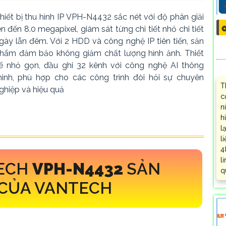
hiết bị thu hình IP VPH-N4432 sắc nét với độ phân giải
ên đến 8.0 megapixel, giám sát từng chi tiết nhỏ chi tiết
❂
gày lẫn đêm. Với 2 HDD và công nghệ IP tiên tiến, sản
hẩm đảm bảo không giảm chất lượng hình ảnh. Thiết
ế nhỏ gọn, đầu ghi 32 kênh với công nghệ AI thông
inh, phù hợp cho các công trình đòi hỏi sự chuyên
T
ghiệp và hiệu quả
c
n
h
l
l
4
l
TECH
VPH-N4432
SẢN
q
CỦA VANTECH