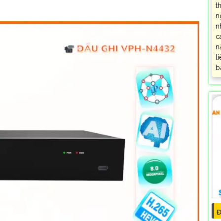
t
n
n
c
n
l
b
Đ