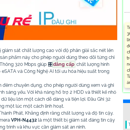
T
3
l
đ
bị giám sát chất lượng cao với độ phân giải sắc nét lên
c
, sản phẩm này cho phép người dùng theo dõi từng chi
t
ng Thông 320 Mbps giúp 🎛
đẳng cấp
chất lượng hình
n
c
rợ eSATA và Công Nghệ AI tối ưu hóa hiệu suất trong
T
ả
n đêm chuyên dụng, cho phép người dùng xem và ghi
nh sáng yếu. Với khả năng hổ trợ 2 HDD và thiết kế nhỏ
 dữ liệu lớn một cách dễ dàng và tiện lợi. Đầu Ghi 32
ng một lúc một cách linh hoạt.
ành Phát, Khẳng định rằng chất lượng và độ tin cậy.
amera
VPH-N4432
là một thiết bị giám sát đáng tin cậy
ng trình và khu vực cần giám sát an ninh.