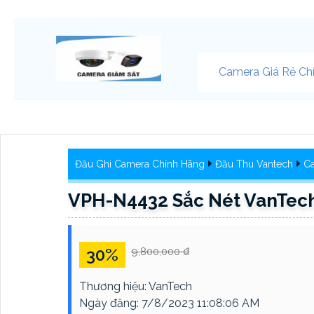
Camera Giá Rẻ Ch
Đầu Ghi Camera Chính Hãng
Đầu Thu Vantech
Ca
VPH-N4432 Sắc Nét VanTec
30%
9,800,000 ₫
Thương hiệu:
VanTech
Ngày đăng:
7/8/2023 11:08:06 AM