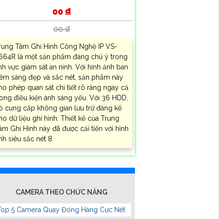
00 ₫
00 ₫
rung Tâm Ghi Hình Công Nghệ IP VS-
664R là một sản phẩm đáng chú ý trong
ĩnh vực giám sát an ninh. Với hình ảnh ban
êm sáng đẹp và sắc nét, sản phẩm này
ho phép quan sát chi tiết rõ ràng ngay cả
rong điều kiện ánh sáng yếu. Với 36 HDD,
ó cung cấp không gian lưu trữ đáng kể
ho dữ liệu ghi hình. Thiết kế của Trung
âm Ghi Hình này đã được cải tiến với hình
nh siêu sắc nét 8
CAMERA THEO CHỨC NĂNG
Top 5 Camera Quay Đóng Hàng Cực Nét