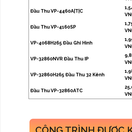
1,5
Đầu Thu VP-4460A|T|C
VN
1,7
Đầu Thu VP-4160SP
VN
1,
VP-4068H265 Đầu Ghi Hình
VN
9,
VP-32860NVR Đầu Thu IP
VN
1,
VP-32860H265 Đầu Thu 32 Kênh
VN
25
Đầu Thu VP-32860ATC
VN
CÔNG TRÌNH ĐƯỢC 