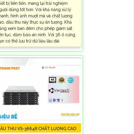
hiết bị tiên tiến, mang lại trải nghiệm
gười dùng tốt hơn. Với khả năng xử lý
hanh, hình ảnh mượt mà và chất lượng
ao, đầu thu này thực sự ấn tượng. Khả
ăng xem ban đêm cho phép giám sát
iên tục, đảm bảo an ninh. Với 36 ổ cứng,
ạn có thể lưu trữ dữ liệu lâu dài
ẦU THU VS-3664R CHẤT LƯỢNG CAO