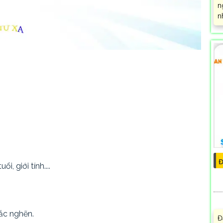
n
n
Đ
giới tính....
tắc nghẽn.
Đ