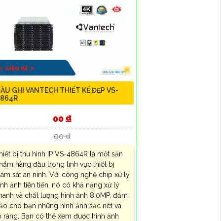
ẦU GHI VANTECH THIẾT KẾ ĐẸP VS-
864R
00 ₫
00 ₫
hiết bị thu hình IP VS-4864R là một sản
hẩm hàng đầu trong lĩnh vực thiết bị
iám sát an ninh. Với công nghệ chip xử lý
ình ảnh tiên tiến, nó có khả năng xử lý
hanh và chất lượng hình ảnh 8.0MP, đảm
ảo cho bạn những hình ảnh sắc nét và
õ ràng. Bạn có thể xem được hình ảnh