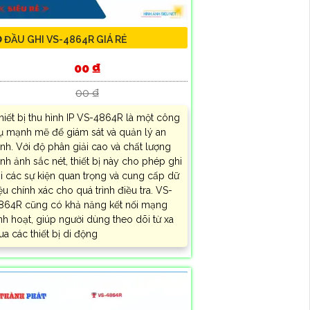
 ĐẦU GHI VS-4864R GIÁ RẺ
00 ₫
00 ₫
hiết bị thu hình IP VS-4864R là một công
ụ mạnh mẽ để giám sát và quản lý an
inh. Với độ phân giải cao và chất lượng
ình ảnh sắc nét, thiết bị này cho phép ghi
ại các sự kiện quan trọng và cung cấp dữ
iệu chính xác cho quá trình điều tra. VS-
864R cũng có khả năng kết nối mạng
inh hoạt, giúp người dùng theo dõi từ xa
ua các thiết bị di động