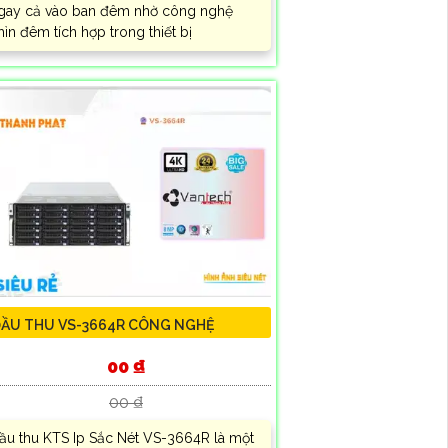
gay cả vào ban đêm nhờ công nghệ
hìn đêm tích hợp trong thiết bị
ẦU THU VS-3664R CÔNG NGHỆ
00 ₫
00 ₫
ầu thu KTS Ip Sắc Nét VS-3664R là một