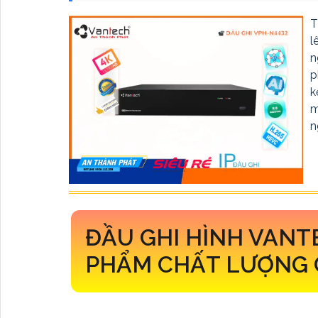
T
l
n
p
k
m
n
ĐẦU GHI HÌNH VAN
PHẨM CHẤT LƯỢNG 