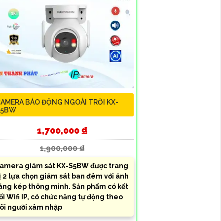
AMERA BÁO ĐỘNG NGOÀI TRỜI KX-
S5BW
1,700,000 ₫
1,900,000 ₫
amera giám sát KX-S5BW được trang
ị 2 lựa chọn giám sát ban đêm với ánh
áng kép thông minh. Sản phẩm có kết
ối Wifi IP, có chức năng tự động theo
õi người xâm nhập