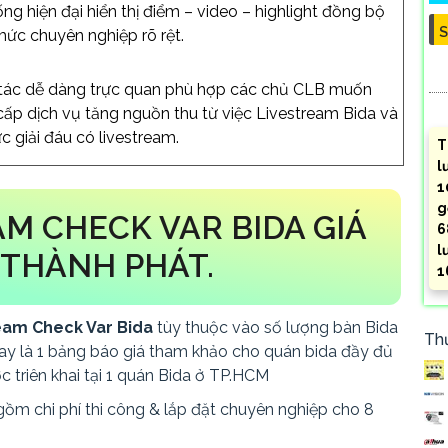
ng hiện đại hiển thị điểm – video – highlight đồng bộ
S
ức chuyên nghiệp rõ rệt.
tác dễ dàng trực quan phù hợp các chủ CLB muốn
ấp dịch vụ tăng nguồn thu từ việc Livestream Bida và
c giải đáu có livestream.
T
l
1
g
M CHECK VAR BIDA GIÁ
6
l
 THÀNH PHÁT.
1
eam Check Var Bida
tùy thuộc vào số lượng bàn Bida
Th
ay là 1 bảng báo giá tham khảo cho quán bida đầy đủ
triên khai tại 1 quán Bida ở TP.HCM
ồm chi phí thi công & lắp đặt chuyên nghiệp cho 8