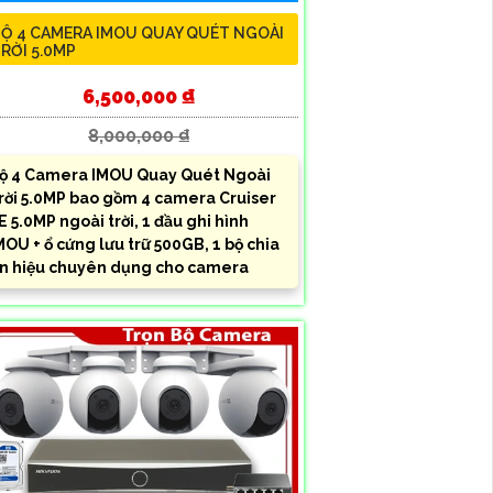
Ộ 4 CAMERA IMOU QUAY QUÉT NGOÀI
RỜI 5.0MP
6,500,000 ₫
8,000,000 ₫
ộ 4 Camera IMOU Quay Quét Ngoài
rời 5.0MP bao gồm 4 camera Cruiser
E 5.0MP ngoài trời, 1 đầu ghi hình
MOU + ổ cứng lưu trữ 500GB, 1 bộ chia
ín hiệu chuyên dụng cho camera