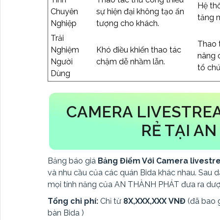
Hệ thố
Chuyên
sự hiện đại không tạo ấn
tăng m
Nghiệp
tượng cho khách.
Trải
Thao 
Nghiệm
Khó điều khiển thao tác
nâng c
Người
chậm dễ nhầm lẫn.
tổ chứ
Dùng
CAMERA LIVESTREA
RẺ TẠI AN
Bảng báo giá
Bảng Điểm Với Camera livestr
và nhu cầu của các quán Bida khác nhau. Sau d
mọi tính năng của AN THÀNH PHÁT đưa ra dược 
Tổng chi phí:
Chỉ từ
8X,XXX,XXX VNĐ
(đã bao g
bàn Bida )