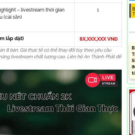
B
ghlight – livestream thời gian
1
T
u (cài sẵn)
m lắp đặt)
8X,XXX,XXX
VNĐ
B
ản 8 bàn. Giá thực tế có thể thay đổi tùy theo yêu cầu
T
 năng livestream chất lượng cao. Liên hệ An Thành Phát để
S
I
t