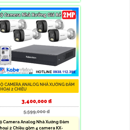
Ộ CAMERA ANALOG NHÀ XƯỞNG ĐÀM
HOẠI 2 CHIỀU
3,400,000 ₫
5,599,000 ₫
ộ Camera Analog Nhà Xưởng Đàm
hoại 2 Chiều gồm 4 camera KX-