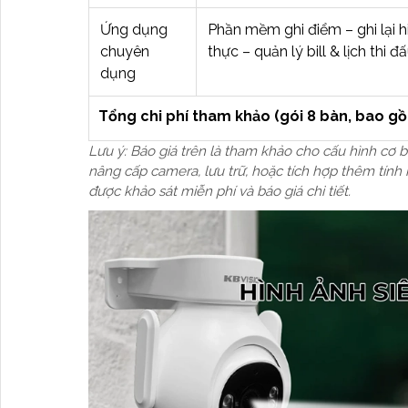
Ứng dụng
Phần mềm ghi điểm – ghi lại hi
chuyên
thực – quản lý bill & lịch thi đấ
dụng
Tổng chi phí tham khảo (gói 8 bàn, bao gồ
Lưu ý: Báo giá trên là tham khảo cho cấu hình cơ b
nâng cấp camera, lưu trữ, hoặc tích hợp thêm tính
được khảo sát miễn phí và báo giá chi tiết.