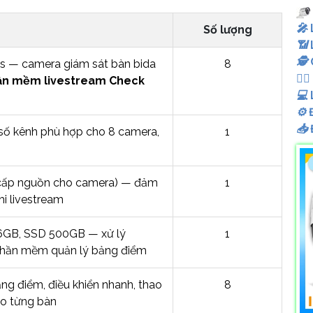
️🎤️
Số lượng
📶
🕵️
fps — camera giám sát bàn bida
8
🧛‍♀️
ần mềm livestream Check
💻
⚙️
Đ
📥
rợ số kênh phù hợp cho 8 camera,
1
 cấp nguồn cho camera) — đảm
1
i livestream
 16GB, SSD 500GB — xử lý
1
y phần mềm quản lý bảng điểm
ảng điểm, điều khiển nhanh, thao
8
ho từng bàn