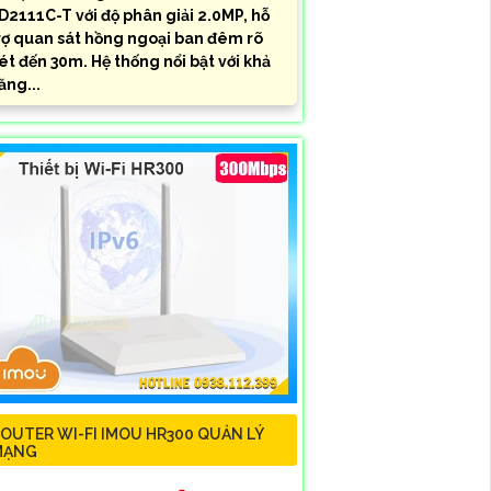
D2111C-T với độ phân giải 2.0MP, hỗ
rợ quan sát hồng ngoại ban đêm rõ
ét đến 30m. Hệ thống nổi bật với khả
ăng...
OUTER WI-FI IMOU HR300 QUẢN LÝ
MẠNG