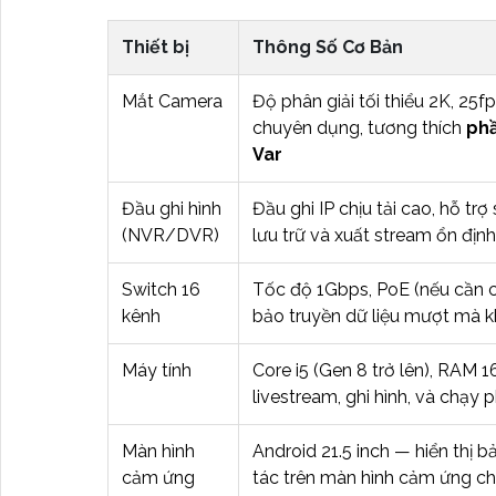
Thiết bị
Thông Số Cơ Bản
Mắt Camera
Độ phân giải tối thiểu 2K, 25
chuyên dụng, tương thích
ph
Var
Đầu ghi hình
Đầu ghi IP chịu tải cao, hỗ t
(NVR/DVR)
lưu trữ và xuất stream ổn định
Switch 16
Tốc độ 1Gbps, PoE (nếu cần
kênh
bảo truyền dữ liệu mượt mà kh
Máy tính
Core i5 (Gen 8 trở lên), RAM
livestream, ghi hình, và chạ
Màn hình
Android 21.5 inch — hiển thị b
cảm ứng
tác trên màn hình cảm ứng c