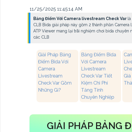
11/25/2025 11:45:14 AM
Bảng Điểm Với Camera livestream Check Var
là
CLB Bida giải pháp này gồm 2 thành phần Camera 
ATP Viewer mang lại trãi nghiệm chơi bida chuyên ng
các CLB
Giải Pháp Bảng
Bảng Điểm Bida
Ca
Điểm Bida Với
Với Camera
Liv
Camera
Livestream
Che
Livestream
Check Var Tiết
Giá
Check Var Gồm
Kiệm Chi Phí
Thà
Những Gì?
Tăng Tính
Chuyên Nghiệp
GIẢI PHÁP BẢNG Đ