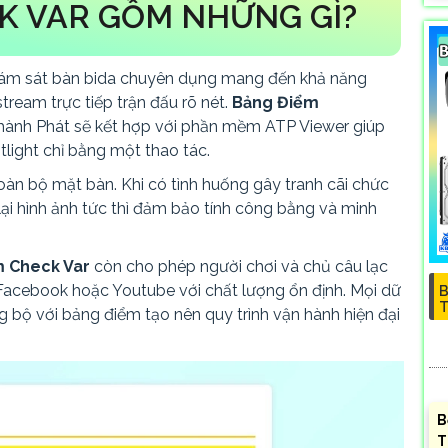
K VAR GỒM NHỮNG GÌ?
giám sát bàn bida chuyên dụng mang đến khả năng
stream trực tiếp trận đấu rõ nét.
Bảng Điểm
hành Phát sẽ kết hợp với phần mềm ATP Viewer giúp
htlight chỉ bằng một thao tác.
n bộ mặt bàn. Khi có tình huống gây tranh cãi chức
i hình ảnh tức thì đảm bảo tính công bằng và minh
 Check Var
còn cho phép người chơi và chủ câu lạc
 Facebook hoặc Youtube với chất lượng ổn định. Mọi dữ
B
T
bộ với bảng điểm tạo nên quy trình vận hành hiện đại
B
T