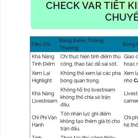
CHECK VAR TIẾT K
CHUYÊ
Bảng Điểm Thông
Tiêu Chí
Bảng 
Thường
Khả Năng
Chỉ thực hiện tính điểm thủ
Giao d
Tính Điểm
công, thao tác dễ sai sót.
hoặc 
Xem Lại
Không thể xem lại các pha
Xem l
Highlight
bóng quan trọng.
nhờ
C
Không hỗ trợ livestream
Khả Năng
Lives
không thể chia sẻ trận
Livestream
camera
đấu.
Tốn nhân lực ghi điểm
Chi Phí Vận
Chi ph
không tạo thêm giá trị cho
Hành
hệ thố
trận đấu.
Tính
Thao tác thủ công thiếu