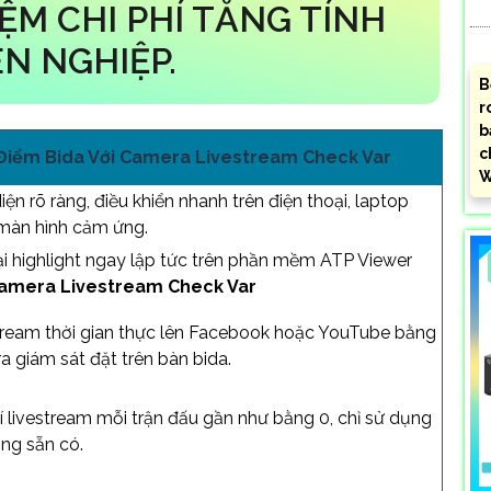
IỆM CHI PHÍ TĂNG TÍNH
N NGHIỆP.
B
r
b
c
Điểm Bida Với Camera Livestream Check Var
W
iện rõ ràng, điều khiển nhanh trên điện thoại, laptop
màn hình cảm ứng.
ại highlight ngay lập tức trên phần mềm ATP Viewer
amera Livestream Check Var
tream thời gian thực lên Facebook hoặc YouTube bằng
 giám sát đặt trên bàn bida.
í livestream mỗi trận đấu gần như bằng 0, chỉ sử dụng
ng sẵn có.