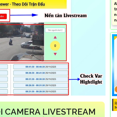
A
t
n
n
R
ỚI CAMERA LIVESTREAM