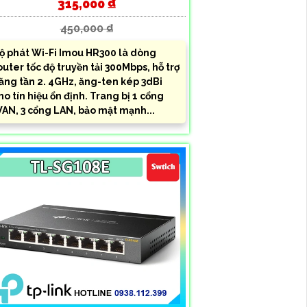
315,000 ₫
450,000 ₫
ộ phát Wi-Fi Imou HR300 là dòng
outer tốc độ truyền tải 300Mbps, hỗ trợ
ăng tần 2. 4GHz, ăng-ten kép 3dBi
ho tín hiệu ổn định. Trang bị 1 cổng
AN, 3 cổng LAN, bảo mật mạnh...