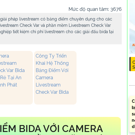
Mức độ quan tâm: 3676
 giải pháp livestream có bảng điểm chuyên dụng cho các
livestream Check Var và phần mềm Livestream Check Var
hiệp tiết kiệm chi phí livestream cho các giải đấu bida tại
mera
Công Ty Triển
C
estream
Khai Hệ Thống
ck Var Bida
Bảng Điểm Với
 Rẻ Tại An
Camera
nh Phát
Livestream
Check Var Bida
C
b
s
n
IỂM BIDA VỚI CAMERA
d