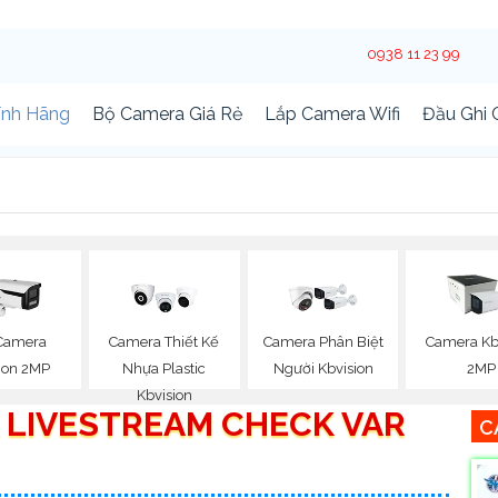
0938 11 23 99
ính Hãng
Bộ Camera Giá Rẻ
Lắp Camera Wifi
Đầu Ghi
Camera
Camera Thiết Kế
Camera Phân Biệt
Camera Kb
ion 2MP
Nhựa Plastic
Người Kbvision
2MP
Kbvision
 LIVESTREAM CHECK VAR
C