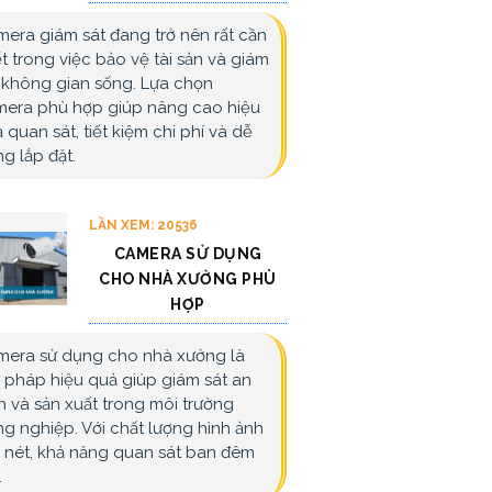
era giám sát đang trở nên rất cần
ết trong việc bảo vệ tài sản và giám
 không gian sống. Lựa chọn
era phù hợp giúp nâng cao hiệu
 quan sát, tiết kiệm chi phí và dễ
g lắp đặt.
LẦN XEM: 20536
CAMERA SỬ DỤNG
CHO NHÀ XƯỞNG PHÙ
HỢP
era sử dụng cho nhà xưởng là
i pháp hiệu quả giúp giám sát an
h và sản xuất trong môi trường
g nghiệp. Với chất lượng hình ảnh
 nét, khả năng quan sát ban đêm
.