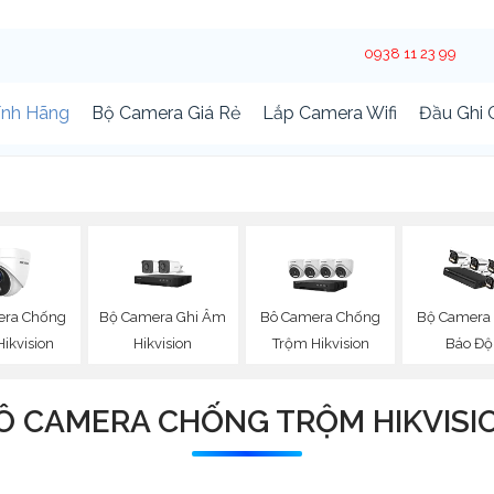
0938 11 23 99
ính Hãng
Bộ Camera Giá Rẻ
Lắp Camera Wifi
Đầu Ghi
era Chống
Bộ Camera Ghi Âm
Bô Camera Chống
Bộ Camera
ikvision
Hikvision
Trộm Hikvision
Báo Độ
Ô CAMERA CHỐNG TRỘM HIKVISI