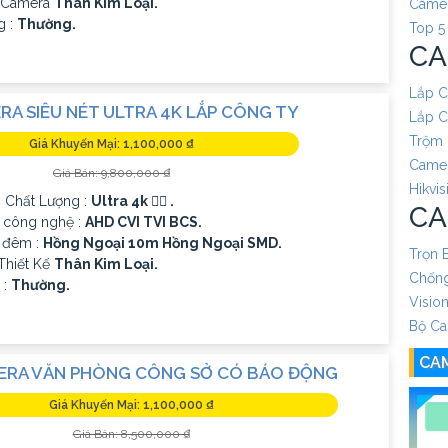
ế Camera
Thân Kim Loại.
Camer
g :
Thường.
Top 5
CA
Lắp C
RA SIÊU NÉT ULTRA 4K LẮP CÔNG TY
Lắp C
Trộm 
Giá Khuyến Mại: 1,100,000 ₫
Camer
Giá Bán: 9,800,000 ₫
Hikvis
h Chất Lượng :
Ultra 4k 👍🏾 .
CA
p công nghệ :
AHD CVI TVI BCS.
 đêm :
Hồng Ngoại 10m Hồng Ngoại SMD.
Trọn 
Thiết Kế
Thân Kim Loại.
Chống
 :
Thường.
Visio
Bộ Ca
CA
ERA VĂN PHÒNG CÔNG SỞ CÓ BÁO ĐỘNG
Giá Khuyến Mại: 1,100,000 ₫
Giá Bán: 8,500,000 ₫