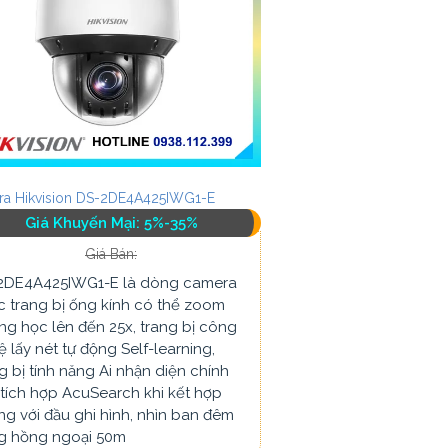
a Hikvision DS-2DE4A425IWG1-E
Giá Khuyến Mại: 5%-35%
Giá Bán:
2DE4A425IWG1-E là dòng camera
 trang bị ống kính có thể zoom
g học lên đến 25x, trang bị công
 lấy nét tự động Self-learning,
g bị tính năng Ai nhận diện chính
tích hợp AcuSearch khi kết hợp
g với đầu ghi hình, nhìn ban đêm
g hồng ngoại 50m