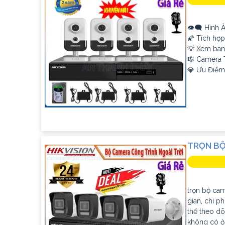
👁️‍🗨 Hình
🌠 Tích hợ
💡 Xem ban
🎼️ Camera
️💎 Ưu Điểm
TRỌN BỘ
trọn bộ came
gian, chi p
thể theo dõ
không có ở