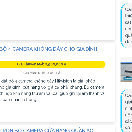
Cam
thi
sát
cam
quả
dàn
 BỘ 4 CAMERA KHÔNG DÂY CHO GIA ĐÌNH
Giá Khuyến Mại: 8,900,000 ₫
Giá Bán: 12,800,000 ₫
đặt bộ 4 camera không dây Hikvision là giải pháp
o gia đình, cửa hàng với giá cả phải chăng. Bộ camera
ch hợp khả năng thu âm và loa, giúp ghi lại âm thanh và
Cam
nh báo nhanh chóng
giả
nin
côn
sắc
và..
 TRỌN BỘ CAMERA CỬA HÀNG QUẦN ÁO