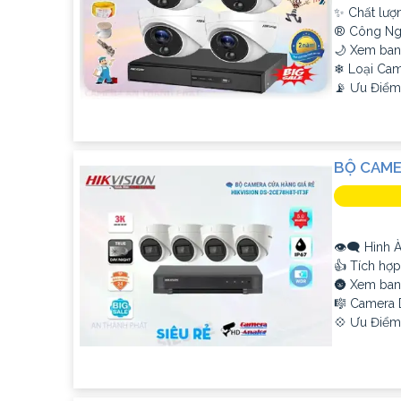
✨ Chất lượn
®️ Công Ng
🌙 Xem ban
❄ Loại Ca
️📡 Ưu Điểm
BỘ CAME
👁️‍🗨 Hình
👍 Tích hợ
🌚 Xem ban
🎼️ Camera
️💠 Ưu Điểm