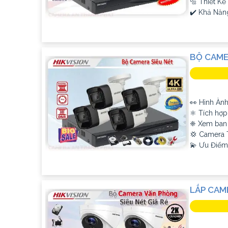
🔩 Thiết K
️✔️ Khả Năn
BỘ CAME
'
👀 Hình Àn
⚛️ Tích hợ
❈ Xem ban
💢 Camera 
️💫 Ưu Điểm
LẮP CAM