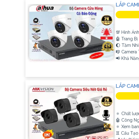
LẮP CAM
💯 Hình Ảnh
🤖️ Trang B
🌔 Tầm Nhì
🎼️ Camera
️📢 Khả Năn
LẮP CAME
🔅 Chất lượ
🤖️ Công N
🔅 Xem ban
♊ Cấu Tạo