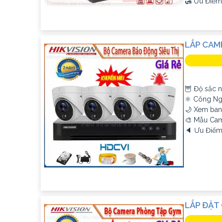
️🛃 Ưu Điểm
LẮP CAM
🦉 Độ sắc n
⚛️ Công Ng
🌙 Xem ban
🎨 Mẫu Ca
️🔈 Ưu Điểm
LẮP ĐẶT