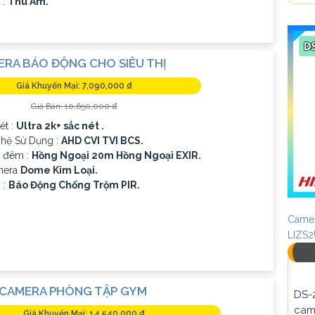
 :
Thu Âm.
ERA BÁO ĐỘNG CHO SIÊU THỊ
Giá Khuyến Mại: 7,090,000 ₫
Giá Bán: 10,650,000 ₫
ét :
Ultra 2k+ sắc nét .
hệ Sử Dụng :
AHD CVI TVI BCS.
 đêm :
Hồng Ngoại 20m Hồng Ngoại EXIR.
mera
Dome Kim Loại.
 :
Báo Động Chống Trộm PIR.
Camer
LIZS
 CAMERA PHÒNG TẬP GYM
DS-
cam
Giá Khuyến Mại: 14,540,000 ₫