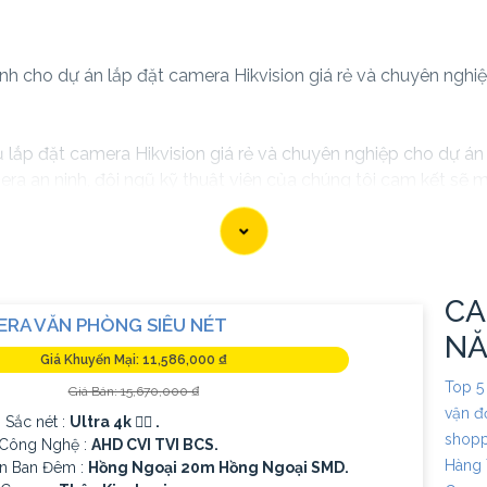
ành cho dự án lắp đặt camera Hikvision giá rẻ và chuyên nghiệ
 vụ lắp đặt camera Hikvision giá rẻ và chuyên nghiệp cho dự án
era an ninh, đội ngũ kỹ thuật viên của chúng tôi cam kết sẽ 
ững thương hiệu hàng đầu thế giới về giải pháp an ninh video
 sắc nét mà còn đem đến sự tin cậy và an toàn cho dự án của
ion giá rẻ và chuyên nghiệp cho dự án của mình, chúng tôi lu
CA
ERA VĂN PHÒNG SIÊU NÉT
N
Giá Khuyến Mại: 11,586,000 ₫
Top 5
Giá Bán: 15,670,000 ₫
vận đ
 Sắc nét :
Ultra 4k 👍🏾 .
shop
ị Công Nghệ :
AHD CVI TVI BCS.
Hàng
n Ban Đêm :
Hồng Ngoại 20m Hồng Ngoại SMD.