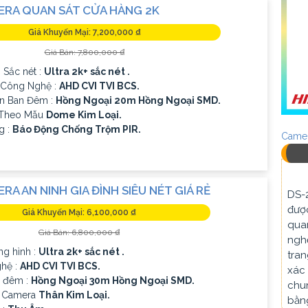
ERA QUAN SÁT CỬA HÀNG 2K
Giá Khuyến Mại: 7,200,000 ₫
Giá Bán: 7,800,000 ₫
 Sắc nét :
Ultra 2k+ sắc nét .
ị Công Nghệ :
AHD CVI TVI BCS.
n Ban Đêm :
Hồng Ngoại 20m Hồng Ngoại SMD.
 Theo Mẫu
Dome Kim Loại.
g :
Báo Động Chống Trộm PIR.
Camer
RA AN NINH GIA ĐÌNH SIÊU NÉT GIÁ RẺ
DS-
được
Giá Khuyến Mại: 6,100,000 ₫
quan
Giá Bán: 6,800,000 ₫
nghệ
ng hình :
Ultra 2k+ sắc nét .
tran
ghệ :
AHD CVI TVI BCS.
xác 
 đêm :
Hồng Ngoại 30m Hồng Ngoại SMD.
chun
 Camera
Thân Kim Loại.
bằn