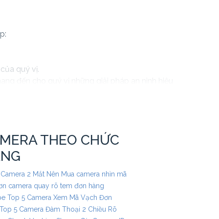
p:
 của quý vị.
mang đến cho quý vị những giải pháp an ninh hiệu
. Với các tính năng và công nghệ tiên tiến, camera
 quý vị.
ôn sẵn lòng hỗ trợ và tư vấn cho quý vị.
MERA THEO CHỨC
ĂNG
 Camera 2 Mắt Nên Mua
camera nhìn mã
ơn
camera quay rõ tem đơn hàng
pe
Top 5 Camera Xem Mã Vạch Đơn
Top 5 Camera Đàm Thoại 2 Chiều Rõ