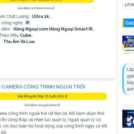
phân
Giá Bán: 17,600,000 ₫
 Ành Chất Lượng :
Ultra 2k .
Góc
p công nghệ :
IP.
 đêm :
Hồng Ngoại 10m Hồng Ngoại Smart IR.
 Theo Mẫu
Cube.
 :
Thu Âm Và Loa.
Lắp
giả
tiế
 CAMERA CÔNG TRÌNH NGOÀI TRỜI
ảnh
Giá Khuyến Mại: 8,046,000 ₫
Giá Bán: 11,440,000 ₫
ra công trình ngoài trời rất tiện lợi, tiết kiệm được thời
hí thi công thấp và nhân lực quản lý, người quản lý có
i, chỉ đạo toàn bộ hoạt động của công trình ngay cả khi
 đó.