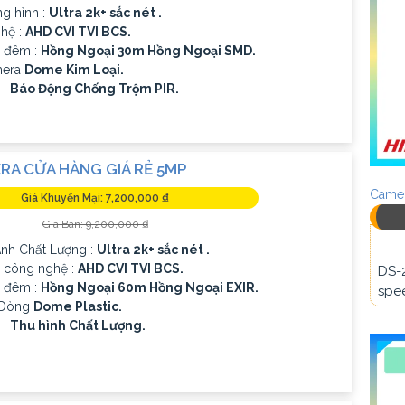
g hình :
Ultra 2k+ sắc nét .
hệ :
AHD CVI TVI BCS.
 đêm :
Hồng Ngoại 30m Hồng Ngoại SMD.
mera
Dome Kim Loại.
 :
Báo Động Chống Trộm PIR.
RA CỬA HÀNG GIÁ RẺ 5MP
Camer
Giá Khuyến Mại: 7,200,000 ₫
Giá Bán: 9,200,000 ₫
 Ành Chất Lượng :
Ultra 2k+ sắc nét .
p công nghệ :
AHD CVI TVI BCS.
DS-
 đêm :
Hồng Ngoại 60m Hồng Ngoại EXIR.
spee
 Dòng
Dome Plastic.
 :
Thu hình Chất Lượng.