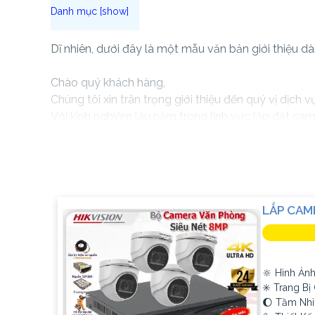
Dĩ nhiên, dưới đây là một mẫu văn bản giới thiệu d
Chào quý khách hàng,
Chúng tôi xin trân trọng giới thiệu đến quý vị dịch
Với kinh nghiệm lâu năm trong lĩnh vực lắp đặt cam
quả, đáng tin cậy và tiết kiệm chi phí.
Camera của Hikvision được biết đến là một trong nh
Hikvision không chỉ
chắc chắn
chất lượng hình ảnh
Nếu quý vị quan tâm đến việc lắp đặt camera Hikvis
LẮP CAM
🔆 Hình Ảnh
✳️ Trang B
🌔 Tầm Nhì