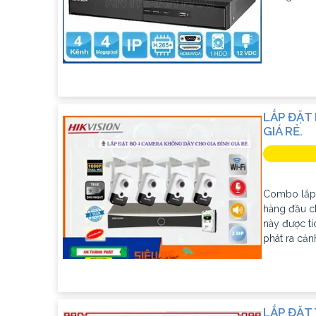
LẮP ĐẶT
GIÁ RẺ.
Combo lắp 
hàng đầu ch
này được tí
phát ra cả
LẮP ĐẶT