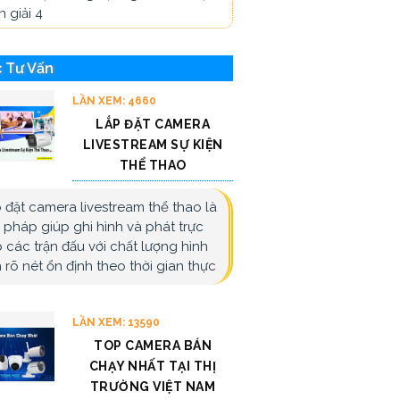
 giải 4
 Tư Vấn
LẦN XEM: 4660
LẮP ĐẶT CAMERA
LIVESTREAM SỰ KIỆN
THỂ THAO
 đặt camera livestream thể thao là
i pháp giúp ghi hình và phát trực
p các trận đấu với chất lượng hình
 rõ nét ổn định theo thời gian thực
LẦN XEM: 13590
TOP CAMERA BÁN
CHẠY NHẤT TẠI THỊ
TRƯỜNG VIỆT NAM