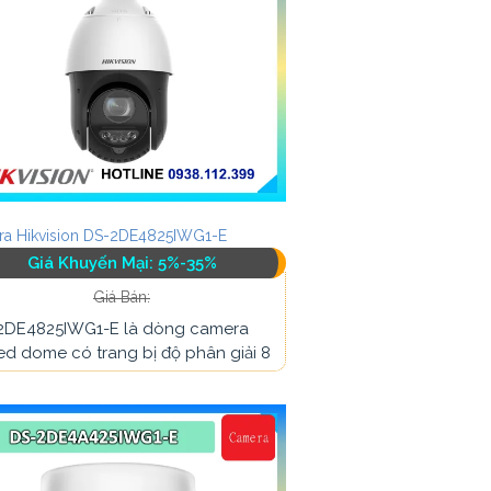
a Hikvision DS-2DE4825IWG1-E
Giá Khuyến Mại: 5%-35%
Giá Bán:
2DE4825IWG1-E là dòng camera
d dome có trang bị độ phân giải 8