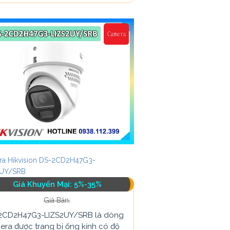
a Hikvision DS-2CD2H47G3-
2UY/SRB
Giá Khuyến Mại: 5%-35%
Giá Bán:
2CD2H47G3-LIZS2UY/SRB là dòng
era được trang bị ống kính có độ