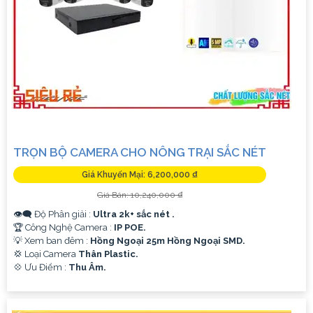
TRỌN BỘ CAMERA CHO NÔNG TRẠI SẮC NÉT
Giá Khuyến Mại: 6,200,000 ₫
Giá Bán: 10,240,000 ₫
👁️‍🗨 Độ Phân giải :
Ultra 2k+ sắc nét .
🏆 Công Nghệ Camera :
IP POE.
💡 Xem ban đêm :
Hồng Ngoại 25m Hồng Ngoại SMD.
💢 Loại Camera
Thân Plastic.
️💠 Ưu Điểm :
Thu Âm.