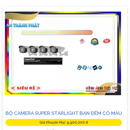
#### Công nghệ tiên tiến:- Camera quan sát iTech được
trang bị công nghệ hiện đại, giúp quan sát rõ ràng và chất
lượng cao.- Hình ảnh sắc nét, màu sắc tự nhiên giúp ghi nhận
và phân tích thông tin một cách chính xác.
#### Phù hợp với nhiều môi trường:- Sản phẩm được thiết
kế để hoạt động ổn định trong nhiều điều kiện khác nhau, từ
ngoài trời đến trong nhà.- Chịu nước, chịu nhiệt, và chống
chịu những yếu tố môi trường khắc nghiệt.
#### Hướng dẫn sử dụng đơn giản:- Được tích hợp với giao
diện dễ sử dụng, giúp người dùng cài đặt và vận hành một
cách thuận tiện.- Hỗ trợ kết nối mạng và xem trực tiếp qua
điện thoại di động, giúp bạn dễ dàng theo dõi mọi lúc mọi
nơi.
#### Sản phẩm của lòng tin và uy tín:- iTech Security
Camera là sự lựa chọn tin cậy cho việc bảo vệ an ninh và tài
sản của bạn.- Được bảo hành dài hạn và hỗ trợ kỹ thuật
chuyên nghiệp từ Chiến Long Việt Nam.
BỘ CAMERA SUPER STARLIGHT BAN ĐÊM CÓ MÀU
### Liên hệ để biết thêm thông tin và đặt hàng:- Website:
Giá Khuyến Mại: 9,900,000 ₫
www.chienlongvietnam.com- Hotline: 1800 1234