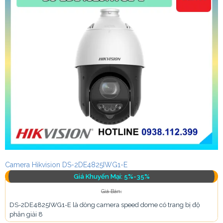
Camera Hikvision DS-2DE4825IWG1-E
Giá Khuyến Mại: 5%-35%
Giá Bán:
DS-2DE4825IWG1-E là dòng camera speed dome có trang bị độ
phân giải 8