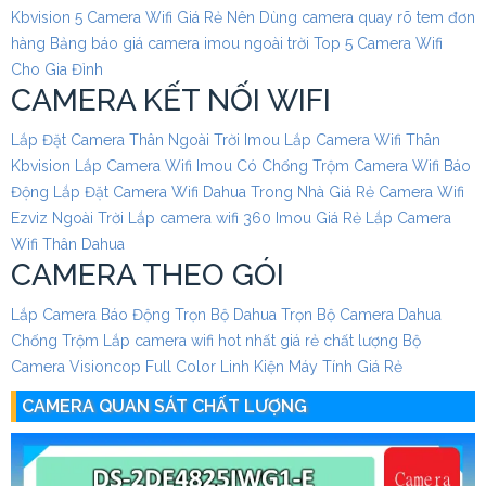
Kbvision
5 Camera Wifi Giá Rẻ Nên Dùng
camera quay rõ tem đơn
hàng
Bảng báo giá camera imou ngoài trời
Top 5 Camera Wifi
Cho Gia Đình
CAMERA KẾT NỐI WIFI
Lắp Đặt Camera Thân Ngoài Trời Imou
Lắp Camera Wifi Thân
Kbvision
Lắp Camera Wifi Imou Có Chống Trộm
Camera Wifi Báo
Động
Lắp Đặt Camera Wifi Dahua Trong Nhà Giá Rẻ
Camera Wifi
Ezviz Ngoài Trời
Lắp camera wifi 360 Imou Giá Rẻ
Lắp Camera
Wifi Thân Dahua
CAMERA THEO GÓI
Lắp Camera Báo Động Trọn Bộ Dahua
Trọn Bộ Camera Dahua
Chống Trộm
Lắp camera wifi hot nhất giá rẻ chất lượng
Bộ
Camera Visioncop Full Color
Linh Kiện Máy Tính Giá Rẻ
CAMERA QUAN SÁT CHẤT LƯỢNG