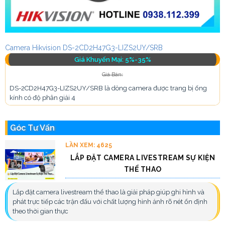
Camera Hikvision DS-2CD2H47G3-LIZS2UY/SRB
Giá Khuyến Mại: 5%-35%
Giá Bán:
DS-2CD2H47G3-LIZS2UY/SRB là dòng camera được trang bị ống
kính có độ phân giải 4
Góc Tư Vấn
LẦN XEM: 4625
LẮP ĐẶT CAMERA LIVESTREAM SỰ KIỆN
THỂ THAO
Lắp đặt camera livestream thể thao là giải pháp giúp ghi hình và
phát trực tiếp các trận đấu với chất lượng hình ảnh rõ nét ổn định
theo thời gian thực