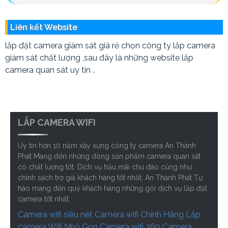
Liên kết Website
lắp đặt camera giám sát giá rẻ chọn công ty lắp camera
giám sát chất lượng ,sau đây là những website lắp
camera quan sát uy tín .
LẮP CAMERA WIFI
Uy tín hơn 10 năm xây xựng công ty camera An Thành
Phát Mang đến những dòng sản phẩm camera quan sát
có chất lượng tốt. Dịch vụ hậu mãi chu đáo cũng như
chính sách trợ giá khách hàng tốt nhất, An Thành Phát Tự
hào mang đến quý khách hàng những gói dịch vụ lắp đặt
camera tốt nhất.
Camera wifi siêu nét
Camera wifi Chính Hãng
Lắp
camera Wifi Nhỏ Gọn
Camera wifi 360
Camera