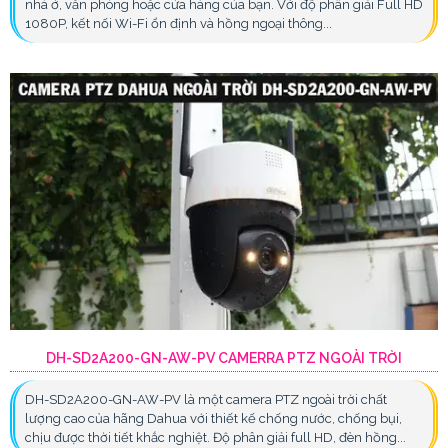
nhà ở, văn phòng hoặc cửa hàng của bạn. Với độ phân giải Full HD
1080P, kết nối Wi-Fi ổn định và hồng ngoại thông...
DH-SD2A200-GN-AW-PV CAMERRA PTZ NGOÀI TRỜI
DH-SD2A200-GN-AW-PV là một camera PTZ ngoài trời chất
lượng cao của hãng Dahua với thiết kế chống nước, chống bụi,
chịu được thời tiết khắc nghiệt. Độ phân giải full HD, đèn hồng...