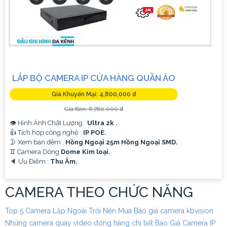
LẮP BỘ CAMERA IP CỬA HÀNG QUẦN ÁO
Giá Khuyến Mại: 4,800,000 ₫
Giá Bán: 6,780,000 ₫
👁 Hình Ành Chất Lượng :
Ultra 2k .
👍 Tích hợp công nghệ :
IP POE.
🌛 Xem ban đêm :
Hồng Ngoại 25m Hồng Ngoại SMD.
♊ Camera Dòng
Dome Kim loại.
️🔈 Ưu Điểm :
Thu Âm.
CAMERA THEO CHỨC NĂNG
Top 5 Camera Lắp Ngoài Trời Nên Mua
Báo giá camera kbvision
Những camera quay video đóng hàng chi tiết
Báo Giá Camera IP