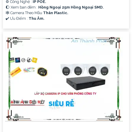
⚙ Công Nghệ :
IP POE.
🌔 Xem ban đêm :
Hồng Ngoại 25m Hồng Ngoại SMD.
🕸️ Camera Theo Mẫu
Thân Plastic.
️✔️ Ưu Điểm :
Thu Âm.