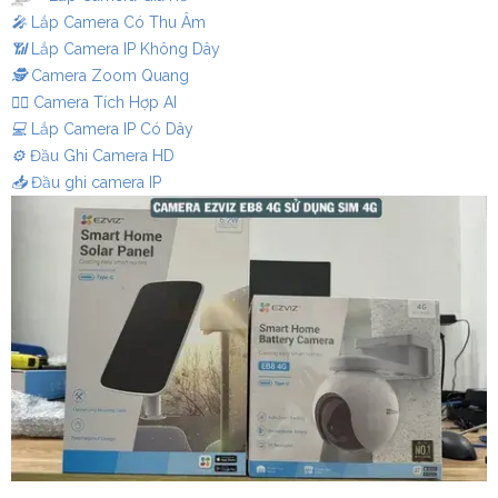
️🎤️
Lắp Camera Có Thu Âm
📶
Lắp Camera IP Không Dây
🕵️
Camera Zoom Quang
🧛‍♀️
Camera Tích Hợp AI
💻
Lắp Camera IP Có Dây
⚙️
Đầu Ghi Camera HD
📥
Đầu ghi camera IP