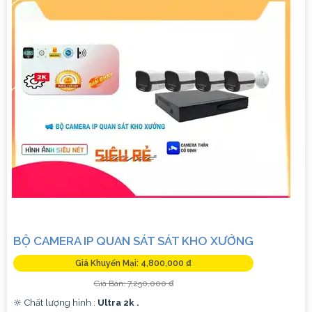
BỘ CAMERA IP QUAN SÁT SÁT KHO XƯỞNG
Giá Khuyến Mại: 4,800,000 ₫
Giá Bán: 7,250,000 ₫
🔆 Chất lượng hình :
Ultra 2k .