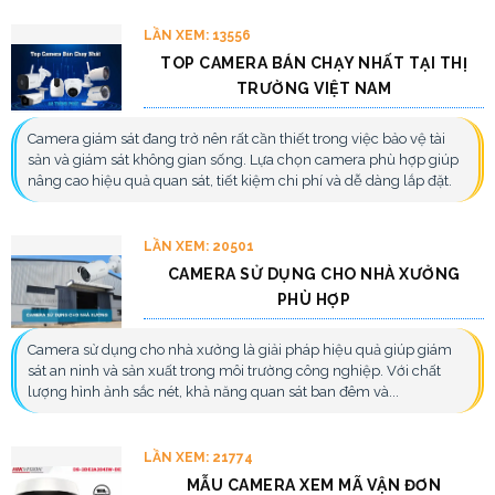
LẦN XEM: 13556
TOP CAMERA BÁN CHẠY NHẤT TẠI THỊ
TRƯỜNG VIỆT NAM
Camera giám sát đang trở nên rất cần thiết trong việc bảo vệ tài
sản và giám sát không gian sống. Lựa chọn camera phù hợp giúp
nâng cao hiệu quả quan sát, tiết kiệm chi phí và dễ dàng lắp đặt.
LẦN XEM: 20501
CAMERA SỬ DỤNG CHO NHÀ XƯỞNG
PHÙ HỢP
Camera sử dụng cho nhà xưởng là giải pháp hiệu quả giúp giám
sát an ninh và sản xuất trong môi trường công nghiệp. Với chất
lượng hình ảnh sắc nét, khả năng quan sát ban đêm và...
LẦN XEM: 21774
MẪU CAMERA XEM MÃ VẬN ĐƠN