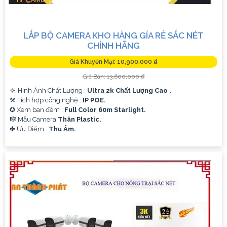
LẮP BỘ CAMERA KHO HÀNG GÍA RẺ SẮC NÉT
CHÍNH HÃNG
Giá Khuyến Mại: 10,900,000 ₫
Giá Bán: 13,600,000 ₫
🔆 Hình Ành Chất Lượng :
Ultra 2k Chất Lượng Cao .
⚒ Tích hợp công nghệ :
IP POE.
✪ Xem ban đêm :
Full Color 60m Starlight.
🎼️ Mẫu Camera
Thân Plastic.
️✤ Ưu Điểm :
Thu Âm.