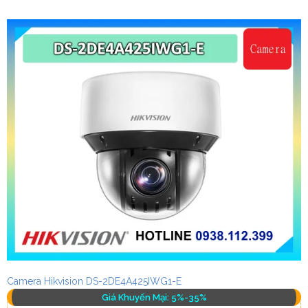
Camera Hikvision DS-2DE4A425IWG1-E
Giá Khuyến Mại: 5%-35%