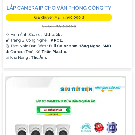
LẮP CAMERA IP CHO VĂN PHÒNG CÔNG TY
Giá Khuyến Mại: 4,950,000 ₫
Giá Bán: 7,950,000 ₫
🔅 Hình Ảnh Sắc nét :
Ultra 2k .
🌠 Trang Bị Công Nghệ :
IP POE.
🌜 Tầm Nhìn Ban Đêm :
Full Color 20m Hồng Ngoại SMD.
🐜 Camera Thiết Kế
Thân Plastic.
️☣️ Khả Năng :
Thu Âm.