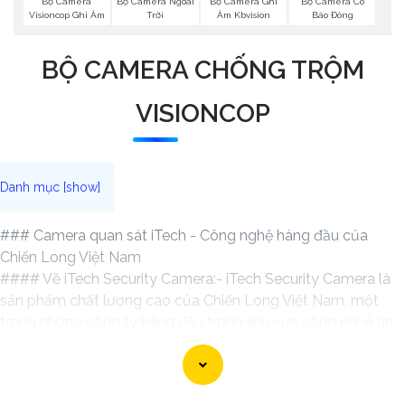
Bộ Camera
Bộ Camera Ngoài
Bộ Camera Ghi
Bộ Camera Có
Visioncop Ghi Âm
Trời
Âm Kbvision
Báo Đông
BỘ CAMERA CHỐNG TRỘM
VISIONCOP
### Camera quan sát iTech - Công nghệ hàng đầu của
Chiến Long Việt Nam
#### Về iTech Security Camera:- iTech Security Camera là
sản phẩm chất lượng cao của Chiến Long Việt Nam, một
trong những công ty hàng đầu trong lĩnh vực công nghệ an
ninh và an toàn.- Sản phẩm được thiết kế để cung cấp giải
pháp quan sát an toàn, đáng tin cậy cho nhu cầu của mọi
người, từ gia đình đến doanh nghiệp.