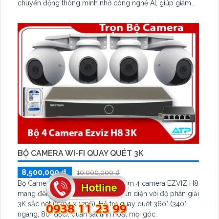
chuyển động thông minh nhờ công nghệ AI, giúp giám
sát hiệu quả cả ngày lẫn đêm. Với chuẩn chống nước
IP66 và khả năng quản lý từ xa qua ứng dụng KBVIEW
Plus, KBiVMS, KBVMS Lite
BỘ CAMERA WI-FI QUAY QUÉT 3K
8,500,000 ₫
10,000,000 ₫
Bộ Camera Wi-Fi Quay Quét 3K gồm 4 camera EZVIZ H8
mang đến trải nghiệm giám sát toàn diện với độ phân giải
3K sắc nét (2304 x 1296). Hỗ trợ quay quét 360° (340°
ngang, 80° dọc), quan sát linh hoạt mọi góc.