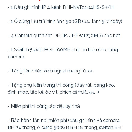
- 1 Đầu ghi hình IP 4 kênh DHI-NVR1104HS-S3/H
- 1 Ổ cứng lưu trữ hình ảnh 500GB (lưu tầm 5-7 ngày)
- 4 Camera quan sát DH-IPC-HFW1230M-A sắc nét
- 1 Switch 5 port POE 100MB chia tín hiệu cho từng
camera
- Tặng tên miền xem ngoại mạng từ xa
- Tặng phụ kiện trong thi công (dây rút, băng keo,
đinh móc, tắc kê, ốc vít, phích cắm,RJ45,...)
- Miễn phí thi công lắp đặt tại nhà
- Bảo hành tận nơi miễn phí (đầu ghi hình và camera
BH 24 tháng, ổ cứng 500GB BH 18 tháng, switch BH