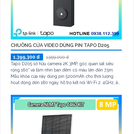
CHUÔNG CỬA VIDEO DÙNG PIN TAPO D205
1,399,300 ₫
1,999,000 ₫
Tapo D205 sở hữu camera 2K 3MP, góc quan sát siêu
rộng 160° và tầm nhìn ban đêm có màu lên đến 7,5m.
Mẫu khóa cửa này dùng pin 5200mAh cho thời lượng
hoạt động đến 180 ngày, hỗ trợ kết nối Wi-Fi 2. 4GHz, âm
thanh hai chiều và lưu trữ qua thẻ microSD tối đa 512GB