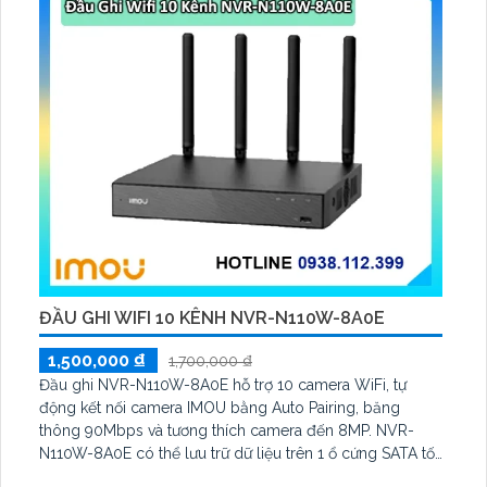
ĐẦU GHI WIFI 10 KÊNH NVR-N110W-8A0E
1,500,000 ₫
1,700,000 ₫
Đầu ghi NVR-N110W-8A0E hỗ trợ 10 camera WiFi, tự
động kết nối camera IMOU bằng Auto Pairing, băng
thông 90Mbps và tương thích camera đến 8MP. NVR-
N110W-8A0E có thể lưu trữ dữ liệu trên 1 ổ cứng SATA tối
đa 16TB, 2 cổng USB và dùng phần mềm Imou Life