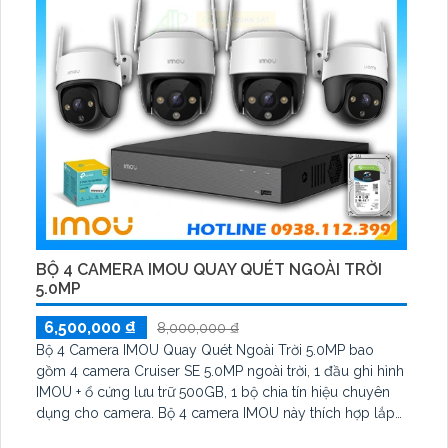
BỘ 4 CAMERA IMOU QUAY QUÉT NGOÀI TRỜI
5.0MP
6,500,000 ₫
8,000,000 ₫
Bộ 4 Camera IMOU Quay Quét Ngoài Trời 5.0MP bao
gồm 4 camera Cruiser SE 5.0MP ngoài trời, 1 đầu ghi hình
IMOU + ổ cứng lưu trữ 500GB, 1 bộ chia tín hiệu chuyên
dụng cho camera. Bộ 4 camera IMOU này thích hợp lắp
đặt cho kho hàng, nhà xưởng, khu phố và khu vực cần