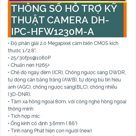
THÔNG SỐ HỖ TRỢ KỸ
THUẬT CAMERA DH-
IPC-HFW1230M-A
• Độ phân giải 2.0 Megapixel cảm biến CMOS kích
thước 1/2.8”.
• 25/30fps@1080P
• Chuẩn nén H265+
• Chế độ ngày đêm (ICR), Chống ngược sáng DWDR,
tự động cân bằng trắng (AWB), tự động bù tín hiệu
ảnh (AGC), chống ngược sáng(BLC), chống nhiễu
(3D-DNR).
• Tầm xa hồng ngoại 80m, với công nghệ hồng ngoại
thông minh
• Tích hợp mic
• Ống kính cố định 3.6mm ( 86°)
• Tính năng Phát hiện con người (new)