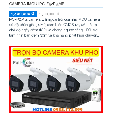
CAMERA IMOU IPC-F52P 5MP
1,400,000 ₫
1,500,000 ₫
IPC-F52P là camera wifi ngoài trời của nhà IMOU camera
có độ phân giải 5.0MP, cảm biến CMOS 1/3.06" hỗ trợ
chế độ ngày đêm (ICR) và chống ngược sáng HDR. Với
tầm nhìn ban đêm 30m và khả năng phát hiện chuyển
động con người và hỗ trợ khe cắm thẻ nhớ lên đến
512GB