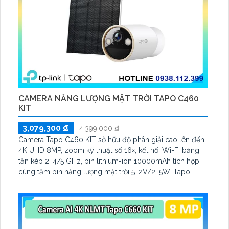
CAMERA NĂNG LƯỢNG MẶT TRỜI TAPO C460
KIT
3,079,300 ₫
4,399,000 ₫
Camera Tapo C460 KIT sở hữu độ phân giải cao lên đến
4K UHD 8MP, zoom kỹ thuật số 16×, kết nối Wi-Fi băng
tần kép 2. 4/5 GHz, pin lithium-ion 10000mAh tích hợp
cùng tấm pin năng lượng mặt trời 5. 2V/2. 5W. Tapo
C460 KIT cũng hỗ trợ quan sát ban đêm màu với cảm
biến Starlight, tầm nhìn lên đến 15 m