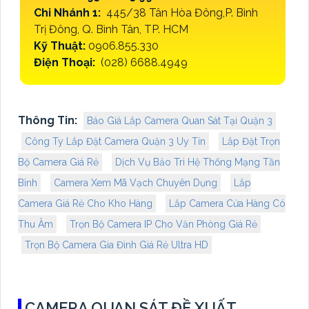
Chi Nhánh 1:
445/38 Tân Hòa Đông,P. Bình
Trị Đông, Q. Bình Tân, TP. HCM
Kỹ Thuật:
0906.855.330
Điện Thoại:
(028) 6688.4949
Thông Tin:
Báo Giá Lắp Camera Quan Sát Tại Quận 3
Công Ty Lắp Đặt Camera Quận 3 Uy Tín
Lắp Đặt Trọn
Bộ Camera Giá Rẻ
Dịch Vụ Bảo Trì Hệ Thống Mạng Tần
Bình
Camera Xem Mã Vạch Chuyên Dụng
Lắp
Camera Giá Rẻ Cho Kho Hàng
Lắp Camera Cửa Hàng Có
Thu Âm
Trọn Bộ Camera IP Cho Văn Phòng Giá Rẻ
Trọn Bộ Camera Gia Đình Giá Rẻ Ultra HD
CAMERA QUAN SÁT ĐỀ XUẤT