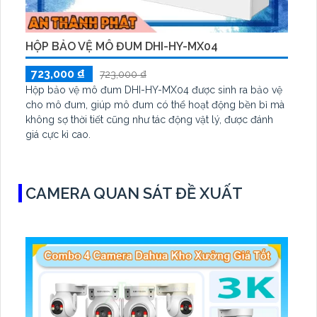
HỘP BẢO VỆ MÔ ĐUM DHI-HY-MX04
723,000 ₫
723,000 ₫
Hộp bảo vệ mô đum DHI-HY-MX04 được sinh ra bảo vệ
cho mô đum, giúp mô đum có thể hoạt động bền bỉ mà
không sợ thời tiết cũng như tác động vật lý, được đánh
giá cực kì cao.
CAMERA QUAN SÁT ĐỀ XUẤT