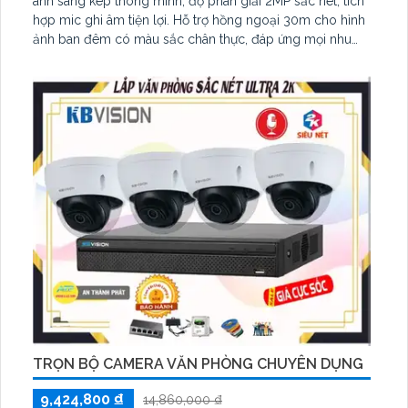
ánh sáng kép thông minh, độ phân giải 2MP sắc nét, tích
hợp mic ghi âm tiện lợi. Hỗ trợ hồng ngoại 30m cho hình
ảnh ban đêm có màu sắc chân thực, đáp ứng mọi nhu
cầu an ninh. Chuẩn chống nước IP67 đảm bảo hoạt động
bền bỉ trong mọi điều kiện thời tiết.
TRỌN BỘ CAMERA VĂN PHÒNG CHUYÊN DỤNG
9,424,800 ₫
14,860,000 ₫