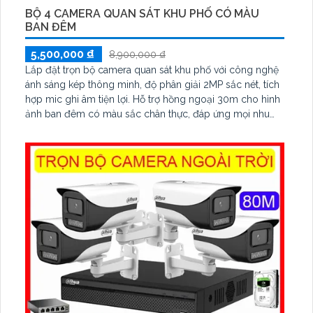
BỘ 4 CAMERA QUAN SÁT KHU PHỐ CÓ MÀU
BAN ĐÊM
5,500,000 ₫
8,900,000 ₫
Lắp đặt trọn bộ camera quan sát khu phố với công nghệ
ánh sáng kép thông minh, độ phân giải 2MP sắc nét, tích
hợp mic ghi âm tiện lợi. Hỗ trợ hồng ngoại 30m cho hình
ảnh ban đêm có màu sắc chân thực, đáp ứng mọi nhu
cầu an ninh. Chuẩn chống nước IP67 đảm bảo hoạt động
bền bỉ trong mọi điều kiện thời tiết.