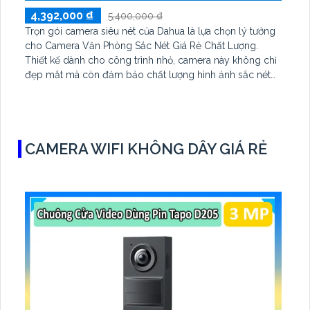
4,392,000 ₫
5,400,000 ₫
Trọn gói camera siêu nét của Dahua là lựa chọn lý tưởng
cho Camera Văn Phòng Sắc Nét Giá Rẻ Chất Lượng.
Thiết kế dành cho công trình nhỏ, camera này không chỉ
đẹp mắt mà còn đảm bảo chất lượng hình ảnh sắc nét
nhờ công nghệ IP Wifi Digital tiên tiến. Trang bị đặc biệt
Cảm biến chuyển động, camera mẫu mã đẹp với giá
phải chăng, hứa hẹn sẽ đem lại trải nghiệm tuyệt vời cho
người sử dụng
CAMERA WIFI KHÔNG DÂY GIÁ RẺ