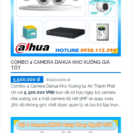
COMBO 4 CAMERA DAHUA KHO XƯỞNG GIÁ
TỐT
5,500,000 ₫
6,500,000 ₫
Combo 4 Camera Dahua Kho Xưởng tại An Thành Phát
chỉ với
5. 500.000 VNĐ
bạn đã sỡ hữu ngay bộ camera
nhà xưởng với 4 mắt camera độ nét 5MP và quay xoay
360 độ không góc chết được quản lý và lưu trữ tập trung
về đầu ghi hình ổ cứng hỗ trợ xem qua tivi