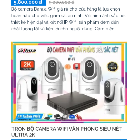
5,800,000 ₫
9,000,000 ₫
Bộ camera Dahua Wifi giá rẻ cho cửa hàng là lựa chọn
hoàn hảo cho việc giám sát an ninh. Với hình ảnh sắc nét,
thiết kế hiện đại và kết nối IP Wifi, sản phẩm đem đến
chất lượng tốt và tiện lợi cho người dùng. Cảm biến
chuyển động và tính năng báo động chống trộm giúp
bảo vệ cửa hàng một cách hiệu quả
TRỌN BỘ CAMERA WIFI VĂN PHÒNG SIÊU NÉT
ULTRA 2K