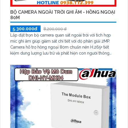
BỘ CAMERA NGOÀI TRỜI GHI ÂM - HỒNG NGOẠI
80M
5.300.000đ
8,200,000 ₫
Lắp đặt trọn bộ camera quan sát ngoài trời với tích hợp
mic ghi âm giúp giám sát chi tiết với độ phân giải 2MP.
Camera hỗ trợ hồng ngoại 80m chuẩn nén H.265+ tiết
kiệm dung lượng lưu trữ và phát hiện con người thông
minh. Thiết kế đạt chuẩn IP67 chống nước chống bụi
hoạt động bền bỉ trong mọi điều kiện thời tiết