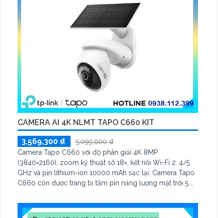
CAMERA AI 4K NLMT TAPO C660 KIT
3,569,300 ₫
5,099,000 ₫
Camera Tapo C660 với độ phân giải 4K 8MP
(3840×2160), zoom kỹ thuật số 18×, kết nối Wi-Fi 2. 4/5
GHz và pin lithium-ion 10000 mAh sạc lại. Camera Tapo
C660 còn được trang bị tấm pin năng lượng mặt trời 5.
2V 2. 5W, tích hợp AI phát hiện người, thú cưng, phương
tiện, lưu trữ thẻ microSD tối đa 512 GB