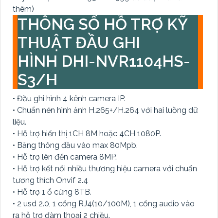
thêm)
THÔNG SỐ HỖ TRỢ KỸ
THUẬT ĐẦU GHI
HÌNH DHI-NVR1104HS-
S3/H
• Đầu ghi hình 4 kênh camera IP.
• Chuẩn nén hình ảnh H.265+/H.264 với hai luồng dữ
liệu.
• Hỗ trợ hiển thị 1CH 8M hoặc 4CH 1080P.
• Băng thông đầu vào max 80Mpb.
• Hỗ trợ lên đến camera 8MP.
• Hỗ trợ kết nối nhiều thương hiệu camera với chuẩn
tương thích Onvif 2.4
• Hỗ trợ 1 ổ cứng 8TB.
• 2 usd 2.0, 1 cổng RJ4(10/100M), 1 cổng audio vào
ra hỗ trợ đàm thoại 2 chiều.