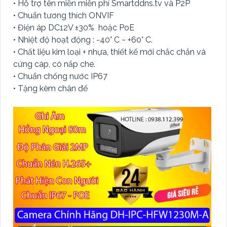
• Hỗ trợ tên miền miễn phí Smartddns.tv và P2P
• Chuẩn tương thích ONVIF
• Điện áp DC12V ±30% hoặc PoE
• Nhiệt độ hoạt động : -40° C ~ +60° C.
• Chất liệu kim loại + nhựa, thiết kế mới chắc chắn và
cứng cáp, có nắp che.
• Chuẩn chống nước IP67
• Tặng kèm chân đế