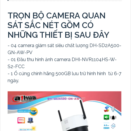
TRỌN BỘ CAMERA QUAN
SÁT SẮC NÉT GỒM CÓ
NHỮNG THIẾT BỊ SAU ĐÂY
- 04 camera giám sát siêu chất lượng DH-SD2A500-
GN-AW-PV
- 01 Đầu thu hình ảnh camera DHI-NVR1104HS-W-
S2-FCC
- 1 Ổ cứng chính hãng 500GB lưu trữ hình hình từ 6-7
ngày.