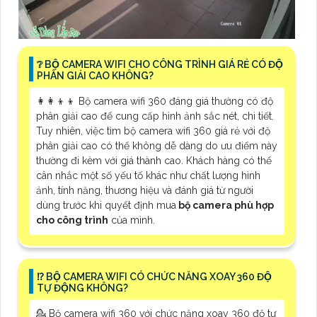
❔ BỘ CAMERA WIFI CHO CÔNG TRÌNH GIÁ RẺ CÓ ĐỘ
PHÂN GIẢI CAO KHÔNG?
👩‍👩‍👦‍👦 Bộ camera wifi 360 đáng giá thường có độ
phân giải cao để cung cấp hình ảnh sắc nét, chi tiết.
Tuy nhiên, việc tìm bộ camera wifi 360 giá rẻ với độ
phân giải cao có thể không dễ dàng do ưu điểm này
thường đi kèm với giá thành cao. Khách hàng có thể
cân nhắc một số yếu tố khác như chất lượng hình
ảnh, tính năng, thương hiệu và đánh giá từ người
dùng trước khi quyết định mua
bộ camera phù hợp
cho công trình
của mình.
⁉️ BỘ CAMERA WIFI CÓ CHỨC NĂNG XOAY 360 ĐỘ
TỰ ĐỘNG KHÔNG?
💁 Bộ camera wifi 360 với chức năng xoay 360 độ tự