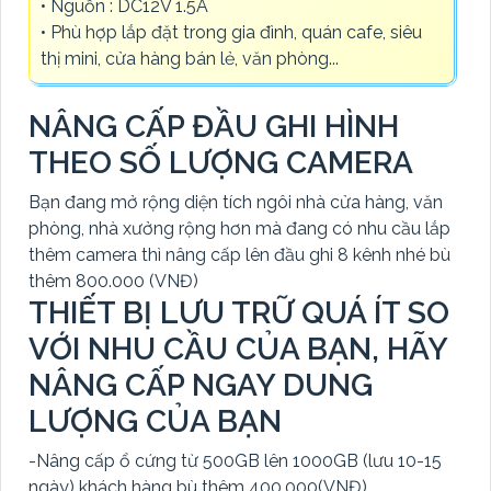
• Nguồn : DC12V 1.5A
• Phù hợp lắp đặt trong gia đình, quán cafe, siêu
thị mini, cửa hàng bán lẻ, văn phòng...
NÂNG CẤP ĐẦU GHI HÌNH
THEO SỐ LƯỢNG CAMERA
Bạn đang mở rộng diện tích ngôi nhà cửa hàng, văn
phòng, nhà xưởng rộng hơn mà đang có nhu cầu lắp
thêm camera thì nâng cấp lên đầu ghi 8 kênh nhé bù
thêm 800.000 (VNĐ)
THIẾT BỊ LƯU TRỮ QUÁ ÍT SO
VỚI NHU CẦU CỦA BẠN, HÃY
NÂNG CẤP NGAY DUNG
LƯỢNG CỦA BẠN
-Nâng cấp ổ cứng từ 500GB lên 1000GB (lưu 10-15
ngày) khách hàng bù thêm 400.000(VNĐ)