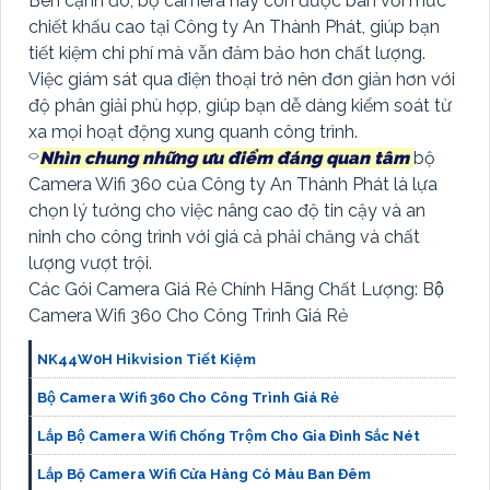
Bên cạnh đó, bộ camera này còn được bán với mức
chiết khấu cao tại Công ty An Thành Phát, giúp bạn
tiết kiệm chi phí mà vẫn đảm bảo hơn chất lượng.
Việc giám sát qua điện thoại trở nên đơn giản hơn với
độ phân giải phù hợp, giúp bạn dễ dàng kiểm soát từ
xa mọi hoạt động xung quanh công trình.
⌔
Nhìn chung những ưu điểm đáng quan tâm
bộ
Camera Wifi 360 của Công ty An Thành Phát là lựa
chọn lý tưởng cho việc nâng cao độ tin cậy và an
ninh cho công trình với giá cả phải chăng và chất
lượng vượt trội.
Các Gói Camera Giá Rẻ Chính Hãng Chất Lượng: Bộ
Camera Wifi 360 Cho Công Trình Giá Rẻ
NK44W0H Hikvision Tiết Kiệm
Bộ Camera Wifi 360 Cho Công Trình Giá Rẻ
Lắp Bộ Camera Wifi Chống Trộm Cho Gia Đình Sắc Nét
Lắp Bộ Camera Wifi Cửa Hàng Có Màu Ban Đêm