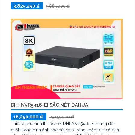
3,825,250 ₫
5,885,000 ₫
DHI-NVR5416-EI SẮC NÉT DAHUA
16,250,000 ₫
23,151,000 ₫
Thiết bị thu hình IP sắc nét DHI-NVR5416-EI mang đến
chất lượng hình ảnh sắc nét và rõ ràng, thậm chí cả ban