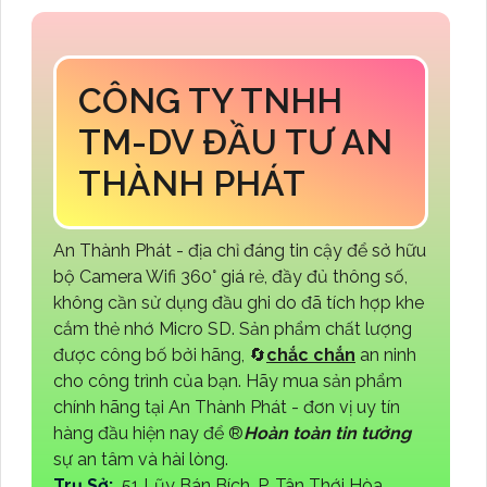
CÔNG TY TNHH
TM-DV ĐẦU TƯ AN
THÀNH PHÁT
An Thành Phát - địa chỉ đáng tin cậy để sở hữu
bộ Camera Wifi 360° giá rẻ, đầy đủ thông số,
không cần sử dụng đầu ghi do đã tích hợp khe
cắm thẻ nhớ Micro SD. Sản phẩm chất lượng
được công bố bởi hãng, 🔄
chắc chắn
an ninh
cho công trình của bạn. Hãy mua sản phẩm
chính hãng tại An Thành Phát - đơn vị uy tín
hàng đầu hiện nay để ®️
Hoàn toàn tin tưởng
sự an tâm và hài lòng.
Trụ Sở:
51 Lũy Bán Bích, P. Tân Thới Hòa,