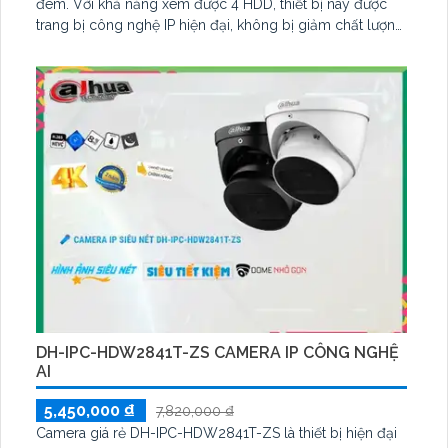
đêm. Với khả năng xem được 4 HDD, thiết bị này được
trang bị công nghệ IP hiện đại, không bị giảm chất lượng
và hỗ trợ chuẩn ONVIF. Với đầu ghi 16 kênh, ưu điểm của
nó là Công Nghệ AI, phù hợp cho các công trình lớn.
DH-IPC-HDW2841T-ZS CAMERA IP CÔNG NGHỆ
AI
5,450,000 ₫
7,820,000 ₫
Camera giá rẻ DH-IPC-HDW2841T-ZS là thiết bị hiện đại