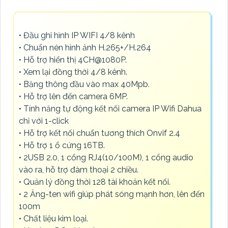
• Đầu ghi hình IP WIFI 4/8 kênh
• Chuẩn nén hình ảnh H.265+/H.264
• Hỗ trợ hiển thị 4CH@1080P.
• Xem lại đồng thời 4/8 kênh.
• Băng thông đầu vào max 40Mpb.
• Hỗ trợ lên đến camera 6MP.
• Tính năng tự động kết nối camera IP Wifi Dahua
chỉ với 1-click
• Hỗ trợ kết nối chuẩn tương thích Onvif 2.4
• Hỗ trợ 1 ổ cứng 16TB.
• 2USB 2.0, 1 cổng RJ4(10/100M), 1 cổng audio
vào ra, hỗ trợ đàm thoại 2 chiều.
• Quản lý đồng thời 128 tài khoản kết nối.
• 2 Ăng-ten wifi giúp phát sóng mạnh hơn, lên đến
100m
• Chất liệu kim loại.