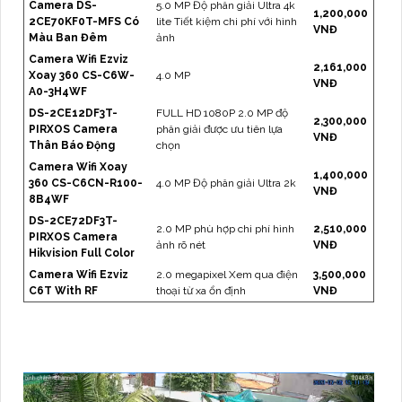
Camera DS-
5.0 MP Độ phân giải Ultra 4k
1,200,000
2CE70KF0T-MFS Có
lite Tiết kiệm chi phí với hình
VNĐ
Màu Ban Đêm
ảnh
Camera Wifi Ezviz
2,161,000
Xoay 360 CS-C6W-
4.0 MP
VNĐ
A0-3H4WF
DS-2CE12DF3T-
FULL HD 1080P 2.0 MP độ
2,300,000
PIRXOS Camera
phân giải được ưu tiên lựa
VNĐ
Thân Báo Động
chọn
Camera Wifi Xoay
1,400,000
360 CS-C6CN-R100-
4.0 MP Độ phân giải Ultra 2k
VNĐ
8B4WF
DS-2CE72DF3T-
2.0 MP phù hợp chi phí hình
2,510,000
PIRXOS Camera
ảnh rõ nét
VNĐ
Hikvision Full Color
Camera Wifi Ezviz
2.0 megapixel Xem qua điện
3,500,000
C6T With RF
thoại từ xa ổn định
VNĐ