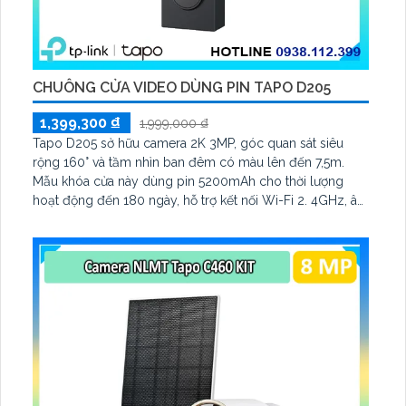
CHUÔNG CỬA VIDEO DÙNG PIN TAPO D205
1,399,300 ₫
1,999,000 ₫
Tapo D205 sở hữu camera 2K 3MP, góc quan sát siêu
rộng 160° và tầm nhìn ban đêm có màu lên đến 7,5m.
Mẫu khóa cửa này dùng pin 5200mAh cho thời lượng
hoạt động đến 180 ngày, hỗ trợ kết nối Wi-Fi 2. 4GHz, âm
thanh hai chiều và lưu trữ qua thẻ microSD tối đa 512GB