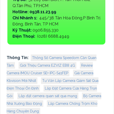
Q.Tân Phú, TP.HCM
Hotline: 0938.11.23.99
Chi Nhánh 1:
445/38 Tân Hòa Đông,P Bình Trị
Đông, Bình Tân, TP HCM
Kỹ Thuật:
0906.855.330
Điện Thoại:
(028) 6688.4949
Thông Tin:
Thông Số Camera Speedom Cần Quan
Tâm
Giới Thiệu Camera EZVIZ EB8 4G
Review
Camera IMOU Cruiser SE+ IPC-S41FEP
Giá Camera
Kbvision Mới Nhất
Tư Vấn Lắp Camera Giám Sát Qua
Điện Thoại Ổn Định
Lắp Đặt Camera Cửa Hàng Trọn
Gói
Lắp đặt camera quan sát qua mạng
Bộ Camera
Nhà Xưởng Báo Động
Lắp Camera Chống Trộm Kho
Hàng Chuyên Dụng