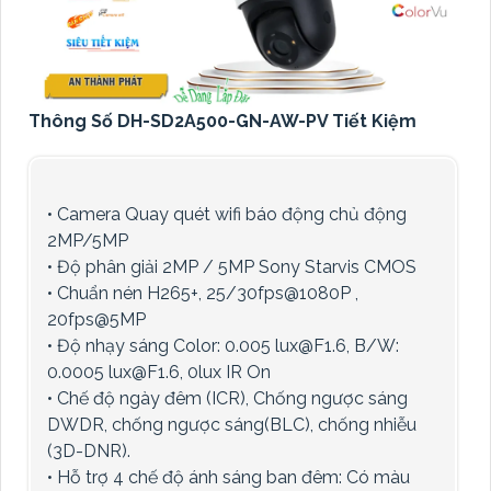
Thông Số DH-SD2A500-GN-AW-PV Tiết Kiệm
• Camera Quay quét wifi báo động chủ động
2MP/5MP
• Độ phân giải 2MP / 5MP Sony Starvis CMOS
• Chuẩn nén H265+, 25/30fps@1080P ,
20fps@5MP
• Độ nhạy sáng Color: 0.005 lux@F1.6, B/W:
0.0005 lux@F1.6, 0lux IR On
• Chế độ ngày đêm (ICR), Chống ngược sáng
DWDR, chống ngược sáng(BLC), chống nhiễu
(3D-DNR).
• Hỗ trợ 4 chế độ ánh sáng ban đêm: Có màu