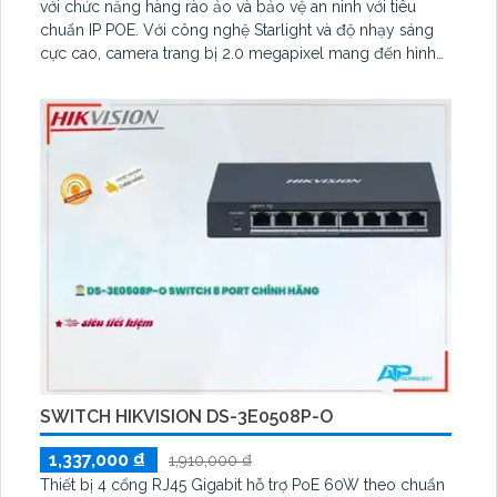
với chức năng hàng rào ảo và bảo vệ an ninh với tiêu
chuẩn IP POE. Với công nghệ Starlight và độ nhạy sáng
cực cao, camera trang bị 2.0 megapixel mang đến hình
ảnh trung thực, sắc nét ngay cả trong điều kiện ánh sáng
yếu. Hỗ trợ Hồng Ngoại Smart IR công suất cao, CMOS
trung thực, camera đảm bảo an ninh tối ưu cho công
trình dân dụng
SWITCH HIKVISION DS-3E0508P-O
1,337,000 ₫
1,910,000 ₫
Thiết bị 4 cổng RJ45 Gigabit hỗ trợ PoE 60W theo chuẩn