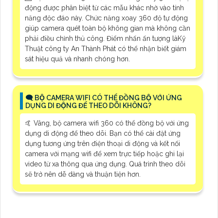
động được phân biệt từ các mẫu khác nhờ vào tính
năng độc đáo này. Chức năng xoay 360 độ tự động
giúp camera quét toàn bộ không gian mà không cần
phải điều chỉnh thủ công. Điểm nhấn ấn tượng làKỹ
Thuật công ty An Thành Phát có thể nhận biết giám
sát hiệu quả và nhanh chóng hơn.
🗨️ BỘ CAMERA WIFI CÓ THỂ ĐỒNG BỘ VỚI ỨNG
DỤNG DI ĐỘNG ĐỂ THEO DÕI KHÔNG?
🤙 Vâng, bộ camera wifi 360 có thể đồng bộ với ứng
dụng di động để theo dõi. Bạn có thể cài đặt ứng
dụng tương ứng trên điện thoại di động và kết nối
camera với mạng wifi để xem trực tiếp hoặc ghi lại
video từ xa thông qua ứng dụng. Quá trình theo dõi
sẽ trở nên dễ dàng và thuận tiện hơn.