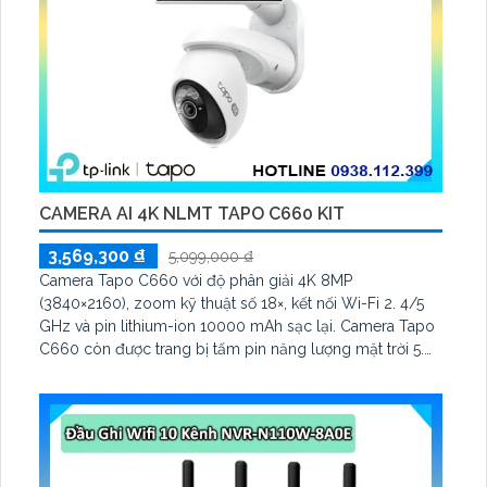
CAMERA AI 4K NLMT TAPO C660 KIT
3,569,300 ₫
5,099,000 ₫
Camera Tapo C660 với độ phân giải 4K 8MP
(3840×2160), zoom kỹ thuật số 18×, kết nối Wi-Fi 2. 4/5
GHz và pin lithium-ion 10000 mAh sạc lại. Camera Tapo
C660 còn được trang bị tấm pin năng lượng mặt trời 5.
2V 2. 5W, tích hợp AI phát hiện người, thú cưng, phương
tiện, lưu trữ thẻ microSD tối đa 512 GB