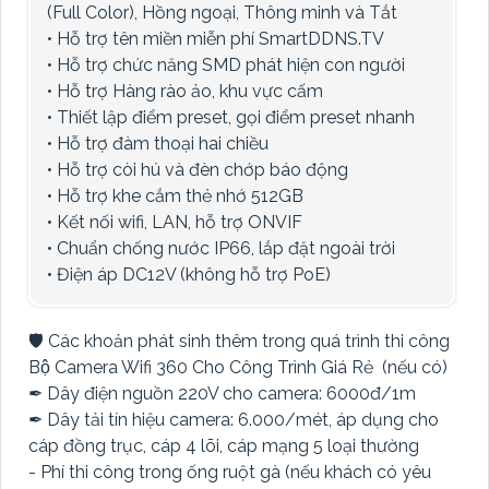
(Full Color), Hồng ngoại, Thông minh và Tắt
• Hỗ trợ tên miền miễn phí SmartDDNS.TV
• Hỗ trợ chức năng SMD phát hiện con người
• Hỗ trợ Hàng rào ảo, khu vực cấm
• Thiết lập điểm preset, gọi điểm preset nhanh
• Hỗ trợ đàm thoại hai chiều
• Hỗ trợ còi hú và đèn chớp báo động
• Hỗ trợ khe cắm thẻ nhớ 512GB
• Kết nối wifi, LAN, hỗ trợ ONVIF
• Chuẩn chống nước IP66, lắp đặt ngoài trời
• Điện áp DC12V (không hỗ trợ PoE)
🛡 Các khoản phát sinh thêm trong quá trình thi công
Bộ Camera Wifi 360 Cho Công Trình Giá Rẻ (nếu có)
✒ Dây điện nguồn 220V cho camera: 6000đ/1m
✒ Dây tải tín hiệu camera: 6.000/mét, áp dụng cho
cáp đồng trục, cáp 4 lõi, cáp mạng 5 loại thường
- Phí thi công trong ống ruột gà (nếu khách có yêu