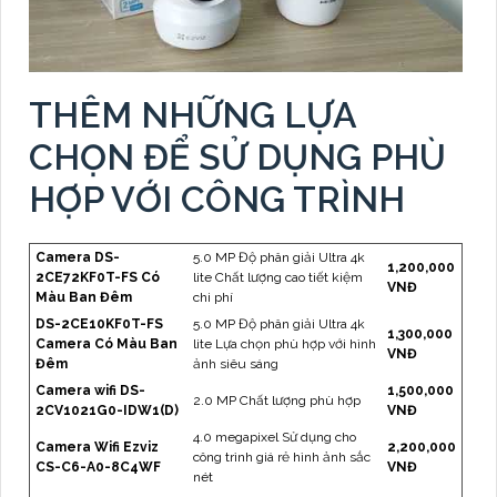
THÊM NHỮNG LỰA
CHỌN ĐỂ SỬ DỤNG PHÙ
HỢP VỚI CÔNG TRÌNH
Camera DS-
5.0 MP Độ phân giải Ultra 4k
1,200,000
2CE72KF0T-FS Có
lite Chất lượng cao tiết kiệm
VNĐ
Màu Ban Đêm
chi phí
DS-2CE10KF0T-FS
5.0 MP Độ phân giải Ultra 4k
1,300,000
Camera Có Màu Ban
lite Lựa chọn phù hợp với hình
VNĐ
Đêm
ảnh siêu sáng
Camera wifi DS-
1,500,000
2.0 MP Chất lượng phù hợp
2CV1021G0-IDW1(D)
VNĐ
4.0 megapixel Sử dụng cho
Camera Wifi Ezviz
2,200,000
công trình giá rẻ hình ảnh sắc
CS-C6-A0-8C4WF
VNĐ
nét