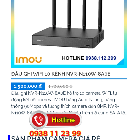
ĐẦU GHI WIFI 10 KÊNH NVR-N110W-8A0E
1,500,000 ₫
1,700,000 ₫
Đầu ghi NVR-N110W-8A0E hỗ trợ 10 camera WiFi, tự
động kết nối camera IMOU bằng Auto Pairing, băng
thông 90Mbps và tương thích camera đến 8MP. NVR-
N110W-8A0E có thể lưu trữ dữ liệu trên 1 ổ cứng SATA tối
đa 16TB, 2 cổng USB và dùng phần mềm Imou Life
SẢN PHẨM CAMERA GIÁ RẺ