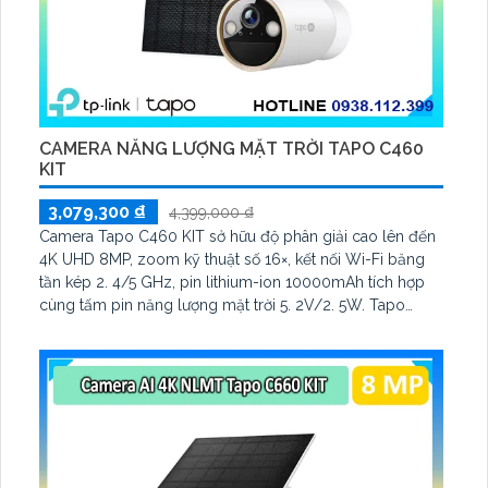
CAMERA NĂNG LƯỢNG MẶT TRỜI TAPO C460
KIT
3,079,300 ₫
4,399,000 ₫
Camera Tapo C460 KIT sở hữu độ phân giải cao lên đến
4K UHD 8MP, zoom kỹ thuật số 16×, kết nối Wi-Fi băng
tần kép 2. 4/5 GHz, pin lithium-ion 10000mAh tích hợp
cùng tấm pin năng lượng mặt trời 5. 2V/2. 5W. Tapo
C460 KIT cũng hỗ trợ quan sát ban đêm màu với cảm
biến Starlight, tầm nhìn lên đến 15 m