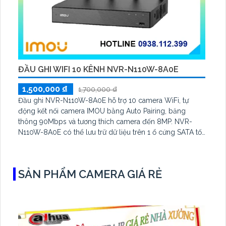
ĐẦU GHI WIFI 10 KÊNH NVR-N110W-8A0E
1,500,000 ₫
1,700,000 ₫
Đầu ghi NVR-N110W-8A0E hỗ trợ 10 camera WiFi, tự
động kết nối camera IMOU bằng Auto Pairing, băng
thông 90Mbps và tương thích camera đến 8MP. NVR-
N110W-8A0E có thể lưu trữ dữ liệu trên 1 ổ cứng SATA tối
đa 16TB, 2 cổng USB và dùng phần mềm Imou Life
SẢN PHẨM CAMERA GIÁ RẺ