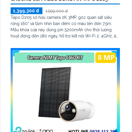
1,399,300 ₫
1,999,000 ₫
Tapo D205 sở hữu camera 2K 3MP, góc quan sát siêu
rộng 160° và tầm nhìn ban đêm có màu lên đến 7,5m.
Mẫu khóa cửa này dùng pin 5200mAh cho thời lượng
hoạt động đến 180 ngày, hỗ trợ kết nối Wi-Fi 2. 4GHz, âm
thanh hai chiều và lưu trữ qua thẻ microSD tối đa 512GB