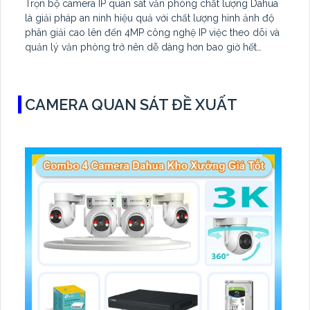
Trọn bộ camera IP quan sát văn phòng chất lượng Dahua
là giải pháp an ninh hiệu quả với chất lượng hình ảnh độ
phân giải cao lên đến 4MP công nghệ IP việc theo dõi và
quản lý văn phòng trở nên dễ dàng hơn bao giờ hết
camera được tích hợp mic ghi âm với cảm biến CMOS
kích thước 1/2.7” giúp giám sát siêu rõ ràng và góc nhìn
siêu rộng hồng ngoại tầm nhìn lên đến 30m
CAMERA QUAN SÁT ĐỀ XUẤT