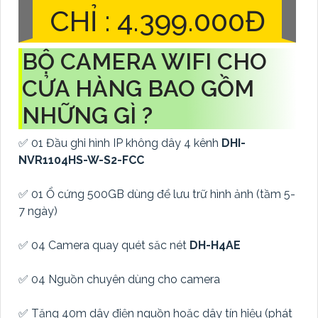
CHỈ : 4.399.000Đ
BỘ CAMERA WIFI CHO
CỬA HÀNG BAO GỒM
NHỮNG GÌ ?
✅ 01 Đầu ghi hình IP không dây 4 kênh
DHI-
NVR1104HS-W-S2-FCC
✅ 01 Ổ cứng 500GB dùng để lưu trữ hình ảnh (tầm 5-
7 ngày)
✅ 04 Camera quay quét săc nét
DH-H4AE
✅ 04 Nguồn chuyên dùng cho camera
✅ Tặng 40m dây điện nguồn hoặc dây tín hiệu (phát