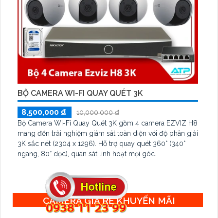
BỘ CAMERA WI-FI QUAY QUÉT 3K
8,500,000 ₫
10,000,000 ₫
Bộ Camera Wi-Fi Quay Quét 3K gồm 4 camera EZVIZ H8
mang đến trải nghiệm giám sát toàn diện với độ phân giải
3K sắc nét (2304 x 1296). Hỗ trợ quay quét 360° (340°
ngang, 80° dọc), quan sát linh hoạt mọi góc.
CAMERA GIÁ RẺ KHUYẾN MÃI