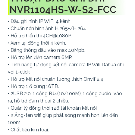
NVR1104HS-W-S2-FCC
• Đầu ghi hình IP WIFI 4 kênh
• Chuẩn nén hình ảnh H.265+/H.264
• Hỗ trợ hiển thị 4CH@1080P.
• Xem lại đồng thời 4 kênh.
• Băng thông đầu vào max 40Mpb.
• Hỗ trợ lên đến camera 6MP.
• Tính năng tự động kết nối camera IP Wifi Dahua chỉ
với 1-click
• Hỗ trợ kết nối chuẩn tương thích Onvif 2.4
• Hỗ trợ 1 ổ cứng 16TB.
• 2USB 2.0, 1 cổng RJ4(10/100M), 1 cổng audio vào
ra, hỗ trợ đàm thoại 2 chiều.
• Quản lý đồng thời 128 tài khoản kết nối.
• 2 Ăng-ten wifi giúp phát sóng mạnh hơn, lên đến
100m
• Chất liệu kim loại.