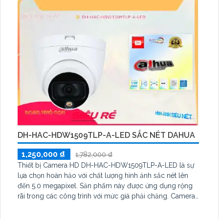
DH-HAC-HDW1509TLP-A-LED SẮC NÉT DAHUA
1,250,000 ₫
1,782,000 ₫
Thiết bị Camera HD DH-HAC-HDW1509TLP-A-LED là sự
lựa chọn hoàn hảo với chất lượng hình ảnh sắc nét lên
đến 5.0 megapixel. Sản phẩm này được ứng dụng rộng
rãi trong các công trình với mức giá phải chăng. Camera
có thể xem được ban đêm với hình ảnh màu sắc trung
thực trong khoảng cách lên đến 20m, giúp tiết kiệm chi