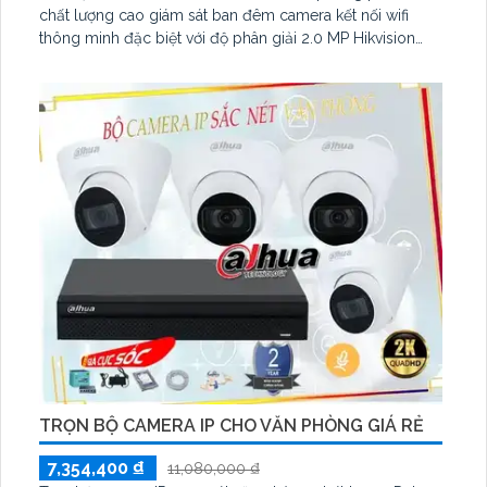
chất lượng cao giám sát ban đêm camera kết nối wifi
thông minh đặc biệt với độ phân giải 2.0 MP Hikvision
mang đến cho khách hàng sự lựa chọn đa dạng Mẫu mã
đẹp giá cả phải chăng là điểm mạnh của sản phẩm
camera kho hàng nhà xưởng tại An Thành Phát.
TRỌN BỘ CAMERA IP CHO VĂN PHÒNG GIÁ RẺ
7,354,400 ₫
11,080,000 ₫