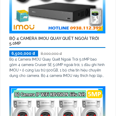
BỘ 4 CAMERA IMOU QUAY QUÉT NGOÀI TRỜI
5.0MP
6,500,000 ₫
8,000,000 ₫
Bộ 4 Camera IMOU Quay Quét Ngoài Trời 5.0MP bao
gồm 4 camera Cruiser SE 5.0MP ngoài trời, 1 đầu ghi hình
IMOU + ổ cứng lưu trữ 500GB, 1 bộ chia tín hiệu chuyên
dụng cho camera. Bộ 4 camera IMOU này thích hợp lắp
đặt cho kho hàng, nhà xưởng, khu phố và khu vực cần
giám sát ngoài trời