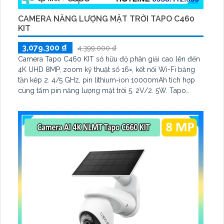
CAMERA NĂNG LƯỢNG MẶT TRỜI TAPO C460
KIT
3,079,300 ₫
4,399,000 ₫
Camera Tapo C460 KIT sở hữu độ phân giải cao lên đến
4K UHD 8MP, zoom kỹ thuật số 16×, kết nối Wi-Fi băng
tần kép 2. 4/5 GHz, pin lithium-ion 10000mAh tích hợp
cùng tấm pin năng lượng mặt trời 5. 2V/2. 5W. Tapo
C460 KIT cũng hỗ trợ quan sát ban đêm màu với cảm
biến Starlight, tầm nhìn lên đến 15 m