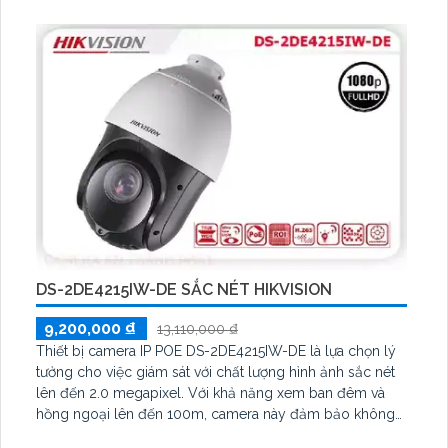
một dây cáp đơn giản. Đặc biệt, camera có khả năng
quan sát ban đêm với hồng ngoại lên đến 30m, đảm bảo
an ninh 24/7
DS-2DE4215IW-DE SẮC NÉT HIKVISION
9,200,000 ₫
13,110,000 ₫
Thiết bị camera IP POE DS-2DE4215IW-DE là lựa chọn lý
tưởng cho việc giám sát với chất lượng hình ảnh sắc nét
lên đến 2.0 megapixel. Với khả năng xem ban đêm và
hồng ngoại lên đến 100m, camera này đảm bảo không
bỏ sót bất kỳ chi tiết nào trong quá trình quan sát. Với