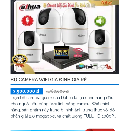
BỘ CAMERA WIFI GIA ĐÌNH GIÁ RẺ
3,500,000 ₫
4,760,000 ₫
Trọn bộ camera giá rẻ của Dahua là lựa chọn hàng đầu
cho người tiêu dùng. Với tính năng camera Wifi chính
hãng, sản phẩm này trang bị hình ảnh trung thực với độ
phân giải 2.0 megapixel và chất lượng FULL HD 1080P,
giúp bạn theo dõi mọi hoạt động một cách rõ ràng và chi
tiết