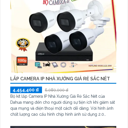
LẮP CAMERA IP NHÀ XƯỞNG GIÁ RẺ SẮC NÉT
4,454,400 ₫
6,080,000 ₫
Bộ kit lắp Camera IP Nhà Xưởng Giá Rẻ Sắc Nét của
Dahua mang đến cho người dùng sự tiện ích khi giám sát
qua mạng và điện thoại một cách dễ dàng. Với hình ảnh
chất lượng cao cấu hình chip hình ảnh sử dụng 2.0
megapixel, hình ảnh từ camera rõ nét và sắc nét