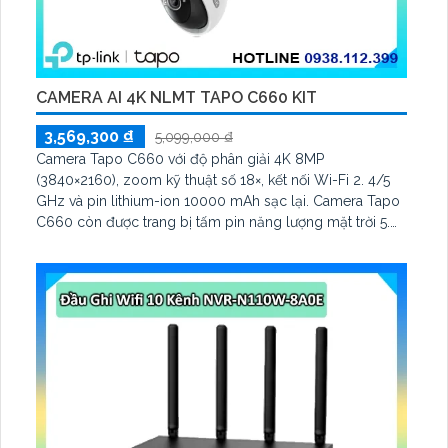
CAMERA AI 4K NLMT TAPO C660 KIT
3,569,300 ₫
5,099,000 ₫
Camera Tapo C660 với độ phân giải 4K 8MP
(3840×2160), zoom kỹ thuật số 18×, kết nối Wi-Fi 2. 4/5
GHz và pin lithium-ion 10000 mAh sạc lại. Camera Tapo
C660 còn được trang bị tấm pin năng lượng mặt trời 5.
2V 2. 5W, tích hợp AI phát hiện người, thú cưng, phương
tiện, lưu trữ thẻ microSD tối đa 512 GB