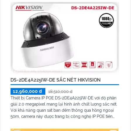
công nghệ IP POE tiên tiến, việc lắp đặt trở nên dễ dàng
và không ảnh hưởng đến chất lượng hình ảnh
DS-2DE4A225IW-DE SẮC NÉT HIKVISION
12,960,000 ₫
18,510,000 ₫
Thiết bị Camera IP POE DS-2DE4A225IW-DE với độ phân
giải 2.0 megapixel mang lại hình ảnh chất lượng sắc nét.
Với khả năng quan sát ban đêm thông qua hồng ngoại
50m, camera này được trang bị công nghệ IP POE tiên
tiến, giữ nguyên chất lượng hình ảnh. Công nghệ hồng
ngoại EXIR giúp quan sát trong điều kiện ánh sáng yếu