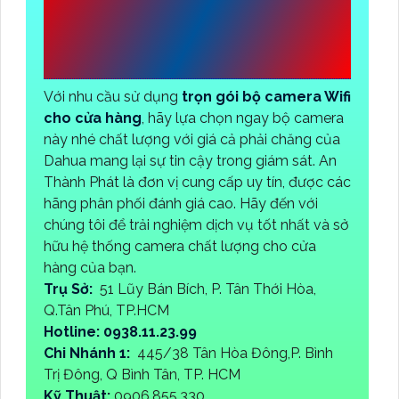
DV ĐẦU TƯ AN
THÀNH PHÁT
Với nhu cầu sử dụng
trọn gói bộ camera Wifi
cho cửa hàng
, hãy lựa chọn ngay bộ camera
này nhé chất lượng với giá cả phải chăng của
Dahua mang lại sự tin cậy trong giám sát. An
Thành Phát là đơn vị cung cấp uy tín, được các
hãng phân phối đánh giá cao. Hãy đến với
chúng tôi để trải nghiệm dịch vụ tốt nhất và sở
hữu hệ thống camera chất lượng cho cửa
hàng của bạn.
Trụ Sở:
51 Lũy Bán Bích, P. Tân Thới Hòa,
Q.Tân Phú, TP.HCM
Hotline: 0938.11.23.99
Chi Nhánh 1:
445/38 Tân Hòa Đông,P. Bình
Trị Đông, Q Bình Tân, TP. HCM
Kỹ Thuật:
0906.855.330