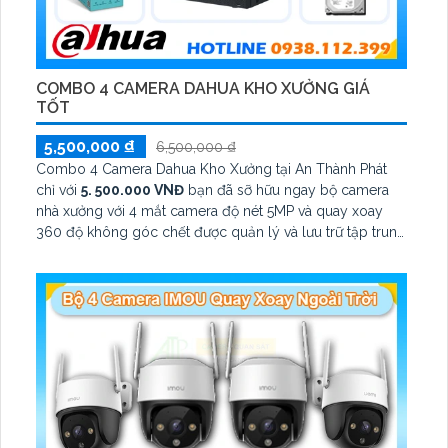
COMBO 4 CAMERA DAHUA KHO XƯỞNG GIÁ
TỐT
5,500,000 ₫
6,500,000 ₫
Combo 4 Camera Dahua Kho Xưởng tại An Thành Phát
chỉ với
5. 500.000 VNĐ
bạn đã sỡ hữu ngay bộ camera
nhà xưởng với 4 mắt camera độ nét 5MP và quay xoay
360 độ không góc chết được quản lý và lưu trữ tập trung
về đầu ghi hình ổ cứng hỗ trợ xem qua tivi