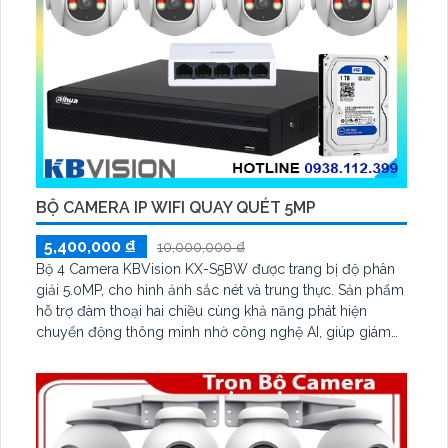
BỘ CAMERA IP WIFI QUAY QUÉT 5MP
5,400,000 ₫
10,000,000 ₫
Bộ 4 Camera KBVision KX-S5BW được trang bị độ phân
giải 5.0MP, cho hình ảnh sắc nét và trung thực. Sản phẩm
hỗ trợ đàm thoại hai chiều cùng khả năng phát hiện
chuyển động thông minh nhờ công nghệ AI, giúp giám
sát hiệu quả cả ngày lẫn đêm. Với chuẩn chống nước
IP66 và khả năng quản lý từ xa qua ứng dụng KBVIEW
Plus, KBiVMS, KBVMS Lite