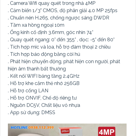
. Camera Wifi quay quét trong nhà 4MP
. Cảm biến 1/3" CMOS, độ phân giải 4.0 MP 25fps
. Chuẩn nén H.265, chống ngược sáng DWDR
. Tầm xa hồng ngoại 10m
. Ống kính cố định 3.6mm, góc nhìn 74°
. Quay quét ngang: 0° đến 355° , dọc: -5° đến 80°
. Tích hợp mic và loa, hỗ trợ đàm thoại 2 chiều
. Tích hợp báo động bằng còi hú
. Phát hiện chuyển động, phát hiện con người, phát
hiện âm thanh bất thường
. Kết nối WIFI băng tầng 2.4GHz
. Hỗ trợ khe cắm thẻ nhớ 256GB
. Hỗ trợ cổng LAN
. Hỗ trợ ONVIF, Chế độ riêng tư
. Nguồn DC5V, Chất liệu vỏ nhựa
. App sử dụng: DMSS