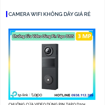
phí và phù hợp với mọi điều kiện ánh sáng
CAMERA WIFI KHÔNG DÂY GIÁ RẺ
CHUÔNG CỬA VIDEO DÙNG PIN TAPO D205