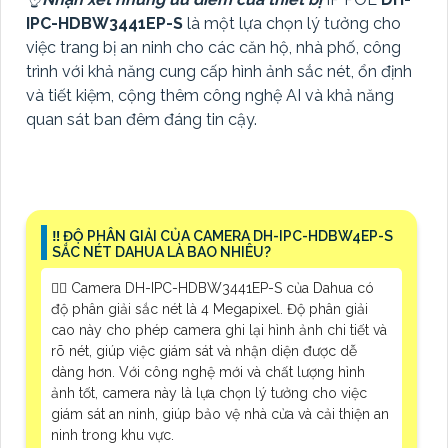
IPC-HDBW3441EP-S
là một lựa chọn lý tưởng cho
việc trang bị an ninh cho các căn hộ, nhà phố, công
trình với khả năng cung cấp hình ảnh sắc nét, ổn định
và tiết kiệm, cộng thêm công nghệ AI và khả năng
quan sát ban đêm đáng tin cậy.
‼️ ĐỘ PHÂN GIẢI CỦA CAMERA DH-IPC-HDBW4EP-S
SẮC NÉT DAHUA LÀ BAO NHIÊU?
❤️‍💋‍ Camera DH-IPC-HDBW3441EP-S của Dahua có
độ phân giải sắc nét là 4 Megapixel. Độ phân giải
cao này cho phép camera ghi lại hình ảnh chi tiết và
rõ nét, giúp việc giám sát và nhận diện được dễ
dàng hơn. Với công nghệ mới và chất lượng hình
ảnh tốt, camera này là lựa chọn lý tưởng cho việc
giám sát an ninh, giúp bảo vệ nhà cửa và cải thiện an
ninh trong khu vực.