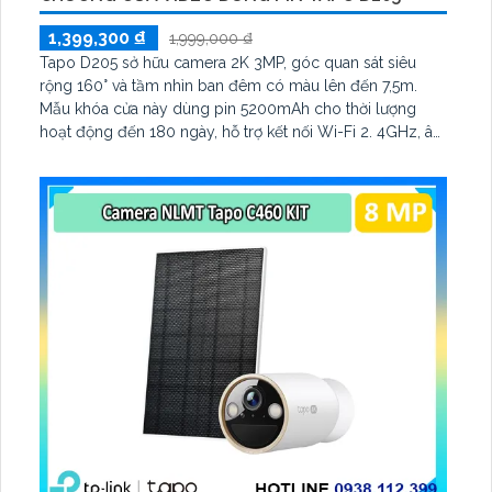
1,399,300 ₫
1,999,000 ₫
Tapo D205 sở hữu camera 2K 3MP, góc quan sát siêu
rộng 160° và tầm nhìn ban đêm có màu lên đến 7,5m.
Mẫu khóa cửa này dùng pin 5200mAh cho thời lượng
hoạt động đến 180 ngày, hỗ trợ kết nối Wi-Fi 2. 4GHz, âm
thanh hai chiều và lưu trữ qua thẻ microSD tối đa 512GB