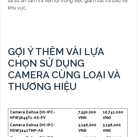
lại sự an tâm và tiện lợi trong việc giám sát và bảo vệ
khu vực.
GỢI Ý THÊM VÀI LỰA
CHỌN SỬ DỤNG
CAMERA CÙNG LOẠI VÀ
THƯƠNG HIỆU
Camera Dahua DH-IPC-
7,550,000
10,741,000
HFW3849T1-AS-PV
VNĐ
VNĐ
Camera Dahua DH-IPC-
3,196,000
3,196,000
HDW3241TMP-AS
VNĐ
VNĐ