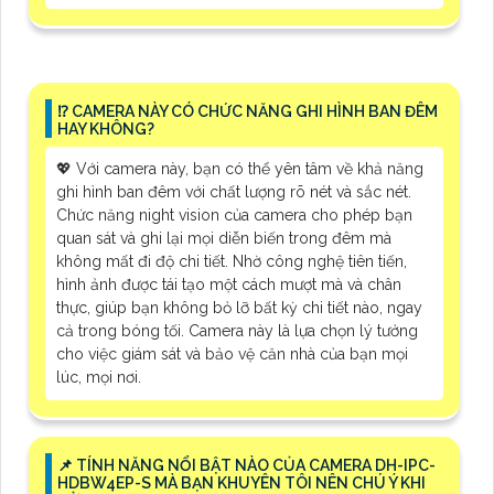
⁉️ CAMERA NÀY CÓ CHỨC NĂNG GHI HÌNH BAN ĐÊM
HAY KHÔNG?
💖 Với camera này, bạn có thể yên tâm về khả năng
ghi hình ban đêm với chất lượng rõ nét và sắc nét.
Chức năng night vision của camera cho phép bạn
quan sát và ghi lại mọi diễn biến trong đêm mà
không mất đi độ chi tiết. Nhờ công nghệ tiên tiến,
hình ảnh được tái tạo một cách mượt mà và chân
thực, giúp bạn không bỏ lỡ bất kỳ chi tiết nào, ngay
cả trong bóng tối. Camera này là lựa chọn lý tưởng
cho việc giám sát và bảo vệ căn nhà của bạn mọi
lúc, mọi nơi.
📌 TÍNH NĂNG NỔI BẬT NÀO CỦA CAMERA DH-IPC-
HDBW4EP-S MÀ BẠN KHUYÊN TÔI NÊN CHÚ Ý KHI