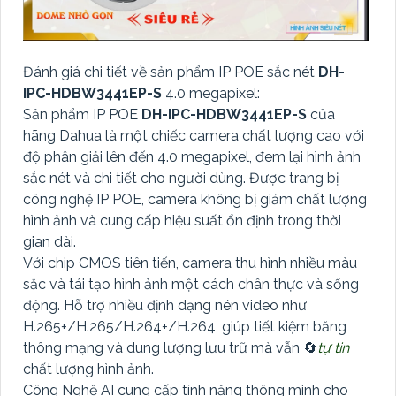
Đánh giá chi tiết về sản phẩm IP POE sắc nét
DH-
IPC-HDBW3441EP-S
4.0 megapixel:
Sản phẩm IP POE
DH-IPC-HDBW3441EP-S
của
hãng Dahua là một chiếc camera chất lượng cao với
độ phân giải lên đến 4.0 megapixel, đem lại hình ảnh
sắc nét và chi tiết cho người dùng. Được trang bị
công nghệ IP POE, camera không bị giảm chất lượng
hình ảnh và cung cấp hiệu suất ổn định trong thời
gian dài.
Với chip CMOS tiên tiến, camera thu hình nhiều màu
sắc và tái tạo hình ảnh một cách chân thực và sống
động. Hỗ trợ nhiều định dạng nén video như
H.265+/H.265/H.264+/H.264, giúp tiết kiệm băng
thông mạng và dung lượng lưu trữ mà vẫn 🔄
tự tin
chất lượng hình ảnh.
Công Nghệ AI cung cấp tính năng thông minh cho