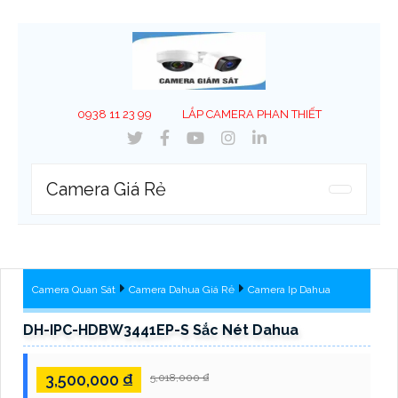
0938 11 23 99
LẮP CAMERA PHAN THIẾT
Camera Giá Rẻ
Camera Quan Sát
Camera Dahua Giá Rẻ
Camera Ip Dahua
DH-IPC-HDBW3441EP-S Sắc Nét Dahua
3,500,000 ₫
5,018,000 ₫