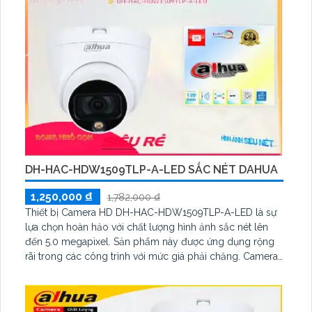
DH-HAC-HDW1509TLP-A-LED SẮC NÉT DAHUA
1,250,000 ₫
1,782,000 ₫
Thiết bị Camera HD DH-HAC-HDW1509TLP-A-LED là sự
lựa chọn hoàn hảo với chất lượng hình ảnh sắc nét lên
đến 5.0 megapixel. Sản phẩm này được ứng dụng rộng
rãi trong các công trình với mức giá phải chăng. Camera
có thể xem được ban đêm với hình ảnh màu sắc trung
thực trong khoảng cách lên đến 20m, giúp tiết kiệm chi
phí và phù hợp với mọi điều kiện ánh sáng