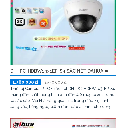
rộng ống kính 3. 6mm
DH-IPC-HDBW1431EP-S4 SẮC NÉT DAHUA ➠
1,780,000 ₫
2,540,000 ₫
Thiết bị Camera IP POE sắc nét DH-IPC-HDBW1431EP-S4
mang đến chất lượng hình ảnh đến 4.0 megapixel, rõ nét
và sắc sảo. Với khả năng quan sát trong điều kiện ánh
sáng yếu, hồng ngoại 40m đảm bảo an ninh cho công
trình ban đêm. Thiết bị được trang bị công nghệ IP POE
tiên tiến, không giảm chất lượng