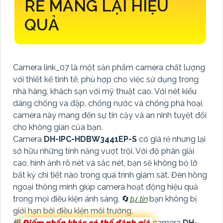
RẺ MANG LẠI HIỆU
QUẢ
Camera link_07 là một sản phẩm camera chất lượng
với thiết kế tinh tế, phù hợp cho việc sử dụng trong
nhà hàng, khách sạn với mỹ thuật cao. Với nét kiểu
dáng chống va đập, chống nước và chống phá hoại,
camera này mang đến sự tin cậy và an ninh tuyệt đối
cho không gian của bạn.
Camera
DH-IPC-HDBW3441EP-S
có giá rẻ nhưng lại
sở hữu những tính năng vượt trội. Với độ phân giải
cao, hình ảnh rõ nét và sắc nét, bạn sẽ không bỏ lỡ
bất kỳ chi tiết nào trong quá trình giám sát. Đèn hồng
ngoại thông minh giúp camera hoạt động hiệu quả
trong mọi điều kiện ánh sáng, 🔄
tự tin
bạn không bị
giới hạn bởi điều kiện môi trường.
∰
Điểm nhấn khác có thể đánh giá
camera
DH-