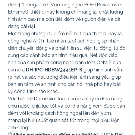
đến 4.0 megapixel. Với công nghệ POE (Power over
Ethernet), thiết bị này không chỉ mang lại chất lượng
hình ảnh cao mà còn tiết kiệm về nguồn điện và dễ
dàng cài đặt.
Một trong những ưu điểm nổi bật của thiết bị này là
công nghệ AI (Trí tuệ nhân tạo) tích hợp, giúp nhận
diện chuyển động và phát hiện sự kiện tự động, từ đó
cung cấp cảnh báo an ninh hiệu quả. Nét độc đáo
hơn của sản phẩm công nghệ ban đêm ONVIF của
camera
DH-IPC-HDBW3441EP-S
giúp hình ảnh vẫn
rõ nét và sắc nét trong điều kiện ánh sáng yếu, giúp
bạn an tâm về an ninh cho căn hộ, nhà phố hay bất
kỳ công trình nào khác.
Với thiết kế Dome kim loại, camera này có khả năng
chịu nước, chịu lực tốt và có khả năng xem được ban
đêm với khoảng cách hồng ngoại lên đến 50m,
mang lại hiệu suất quan sát tốt trong mọi điều kiện
ánh sáng.
👌
Nhận xét những ưu điểm của thiết bị
IP POE
DH-