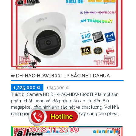
cho căn hộ, nhà phố
➠ DH-HAC-HDW1800TLP SẮC NÉT DAHUA
1,225,000 ₫
1,745,000 ₫
Thiết bị Camera HD DH-HAC-HDW1800TLP là một sản
phẩm chất lượng với độ phân giải cao lên đến 8.0
megapixel, cho hình ảnh sắc nét và chất lượng. Với khả
năng giám sát chi tiết nhỏ, camera này cũng cho phép
quan sát ban đêm với công nghệ Hồng Ngoại 30m. Được
trang bị công nghệ AHD, CVI, TVI, BCS, camera này
mang độ bền cao hơn và hỗ trợ thu hình chất lượng, đặc