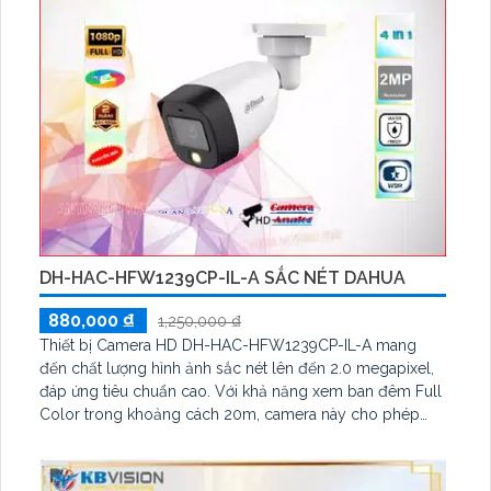
DH-HAC-HFW1239CP-IL-A SẮC NÉT DAHUA
880,000 ₫
1,250,000 ₫
Thiết bị Camera HD DH-HAC-HFW1239CP-IL-A mang
đến chất lượng hình ảnh sắc nét lên đến 2.0 megapixel,
đáp ứng tiêu chuẩn cao. Với khả năng xem ban đêm Full
Color trong khoảng cách 20m, camera này cho phép
quan sát chất lượng ngày và đêm mà vẫn tiết kiệm năng
lượng. Trang bị công nghệ AHD, CVI, TVI, BCS giúp tăng
độ bền và chất lượng hình ảnh