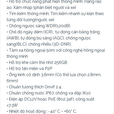
• Hỗ trợ chức năng phát hiện thông minh: Hàng rào
ảo, Xâm nhập (phân biệt người và xe)
• Tìm kiếm thông minh: Tìm kiếm nhanh sự kiện theo
từng đối tượng(người, xe)
• Chống ngược sáng WDR(120dB)
• Chế độ ngày đêm (ICR),, tự động cân bằng trắng
(AWB), tự động bù sáng (AGC), chống ngược
sáng(BLC), chống nhiễu (3D-DNR).
• Tầm xa hồng ngoại 50m với công nghệ hồng ngoại
thông minh
• Hỗ trợ khe cắm thẻ nhớ 256GB
• Hỗ trợ tên miền và P2P
• Ống kính cố định 3.6mm (Có thể lựa chọn 2.8mm,
6mm)
• Chuẩn tương thích Onvif 2.4.
• Chuẩn chống nước IP67, chống va đập IK10
• Điện áp DC12V hoặc PoE (802.3af), công suất
<7.3W
• Nhiệt độ hoạt động : -40° C ~ +60° C.