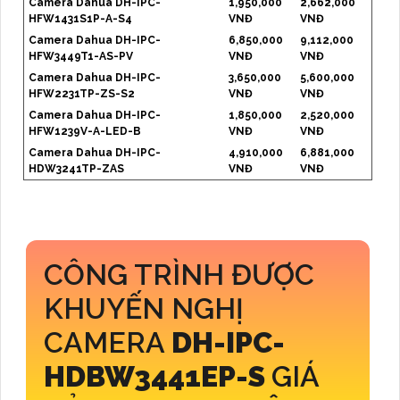
Camera Dahua DH-IPC-
1,950,000
2,662,000
HFW1431S1P-A-S4
VNĐ
VNĐ
Camera Dahua DH-IPC-
6,850,000
9,112,000
HFW3449T1-AS-PV
VNĐ
VNĐ
Camera Dahua DH-IPC-
3,650,000
5,600,000
HFW2231TP-ZS-S2
VNĐ
VNĐ
Camera Dahua DH-IPC-
1,850,000
2,520,000
HFW1239V-A-LED-B
VNĐ
VNĐ
Camera Dahua DH-IPC-
4,910,000
6,881,000
HDW3241TP-ZAS
VNĐ
VNĐ
CÔNG TRÌNH ĐƯỢC
KHUYẾN NGHỊ
CAMERA
DH-IPC-
HDBW3441EP-S
GIÁ