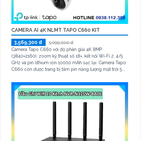
CAMERA AI 4K NLMT TAPO C660 KIT
3,569,300 ₫
5,099,000 ₫
Camera Tapo C660 với độ phân giải 4K 8MP
(3840×2160), zoom kỹ thuật số 18×, kết nối Wi-Fi 2. 4/5
GHz và pin lithium-ion 10000 mAh sạc lại. Camera Tapo
C660 còn được trang bị tấm pin năng lượng mặt trời 5.
2V 2. 5W, tích hợp AI phát hiện người, thú cưng, phương
tiện, lưu trữ thẻ microSD tối đa 512 GB