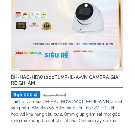
DH-HAC-HDW1200TLMP-IL-A-VN CAMERA GIÁ
RẺ GHI ÂM
890,000 ₫
1,250,000 ₫
Thiết bị Camera DH-HAC-HDW1200TLMP-IL-A-VN là một
sản phẩm độc đáo với điện năng tiêu thụ 12V HD, kết
hợp với khả năng tiêu cự 2. 8mm giúp giám sát một góc
rộng mà không bỏ sót chi tiết nào. Camera này có khả
năng quan sát ban đêm đến 20m với hình ảnh chất lượng
cao và màu sắc tự nhiên