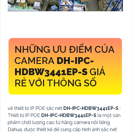
NHỮNG ƯU ĐIỂM CỦA
CAMERA
DH-IPC-
HDBW3441EP-S
GIÁ
RẺ VỚI THÔNG SỐ
về thiết bị IP POE sắc nét
DH-IPC-HDBW3441EP-S
:
Thiết bị IP POE
DH-IPC-HDBW3441EP-S
là một sản
phẩm chất lượng cao từ hãng camera nổi tiếng
Dahua, được thiết kế để cung cấp hình ảnh sắc nét