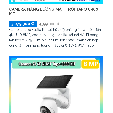
CAMERA NĂNG LƯỢNG MẶT TRỜI TAPO C460
KIT
3,079,300 ₫
4,399,000 ₫
Camera Tapo C460 KIT sở hữu độ phân giải cao lên đến
4K UHD 8MP, zoom kỹ thuật số 16×, kết nối Wi-Fi băng
tần kép 2. 4/5 GHz, pin lithium-ion 10000mAh tích hợp
cùng tấm pin năng lượng mặt trời 5. 2V/2. 5W. Tapo
C460 KIT cũng hỗ trợ quan sát ban đêm màu với cảm
biến Starlight, tầm nhìn lên đến 15 m