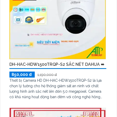
DH-HAC-HDW1500TRQP-S2 SẮC NÉT DAHUA ➠
850,000 ₫
1,190,000 ₫
Thiết bị Camera HD DH-HAC-HDW1500TRQP-S2 là lựa
chọn lý tưởng cho hệ thống giám sát an ninh với chất
lượng hình ảnh sắc nét lên đến 5.0 megapixel. Camera
có khả năng hoạt động ban đêm với công nghệ hồng
ngoại 25m, đảm bảo cho việc quan sát 24/7. Với tính
năng đa dạng hỗ trợ AHD, CVI, TVI, BCS và công nghệ
SMD, thiết bị này giúp thu hình chất lượng cao, phù hợp