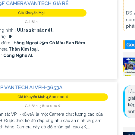
9F CAMERA VANTECH GIÁ RẺ
DS-
Giá Khuyến Mại:
cam
Giá Bán:
phân
ng hình :
Ultra 2k+ sắc nét .
hệ :
IP.
 đêm :
Hồng Ngoại 25m Có Màu Ban Ðêm.
Góc
mera
Thân Kim loại.
 :
Công Nghệ AI.
P VANTECH AI VPH-3653AI
Lắp
Giá Khuyến Mại: 4,800,000 ₫
giả
tiế
Giá Bán: 5,800,000 ₫
ảnh
n sát VPH-3653AI là một Camera chất lượng cao của
. Được thiết kế để đáp ứng nhu cầu an ninh và giám
ch hàng. Camera này có độ phân giải cao 4K,...