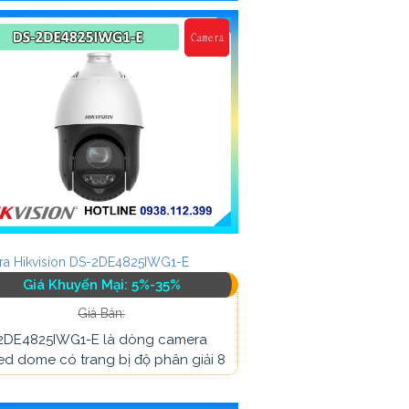
a Hikvision DS-2DE4825IWG1-E
Giá Khuyến Mại: 5%-35%
Giá Bán:
2DE4825IWG1-E là dòng camera
d dome có trang bị độ phân giải 8