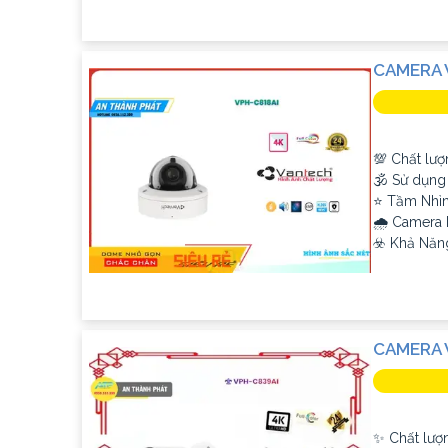
CAMERA 
💯 Chất lượ
🕉️ Sử dụn
⭐ Tầm Nhì
🌧️ Camera
️☣️ Khả Năn
CAMERA 
✨ Chất lượn