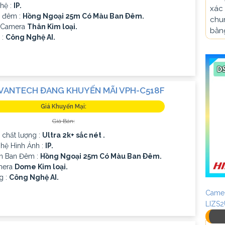
hệ :
IP.
xác 
 đêm :
Hồng Ngoại 25m Có Màu Ban Ðêm.
chun
ế Camera
Thân Kim loại.
bằn
 :
Công Nghệ AI.
VANTECH ĐANG KHUYẾN MÃI VPH-C518F
Giá Khuyến Mại:
Giá Bán:
 chất lượng :
Ultra 2k+ sắc nét .
ệ Hình Ảnh :
IP.
n Ban Đêm :
Hồng Ngoại 25m Có Màu Ban Ðêm.
mera
Dome Kim loại.
g :
Công Nghệ AI.
Camer
LIZS