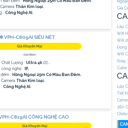
n Ban Đêm :
Hồng Ngoại 25m Có Màu Ban Ðêm.
Ngoài
ế Camera
Thân Kim loại.
Giá C
g :
Công Nghệ AI.
CA
Lắp C
Wifi 
✲ VPH-C809AI SIÊU NÉT
Wifi 
Giá Khuyến Mại:
Động
Wifi 
Giá Bán:
Xoay 
h Chất Lượng :
Ultra 4k 👍🏾 .
Cube
p công nghệ :
IP.
CA
 đêm :
Hồng Ngoại 25m Có Màu Ban Ðêm.
o Camera
Thân Kim loại.
Lắp C
 :
Công Nghệ AI.
Tiết 
Camer
360 G
Chiều
VPH-C819AI CÔNG NGHỆ CAO
CA
Giá Khuyến Mại: