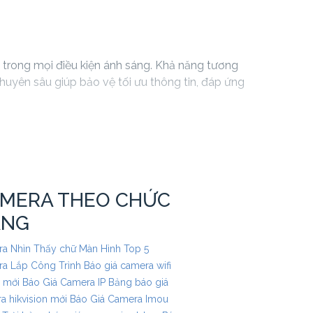
g trong mọi điều kiện ánh sáng. Khả năng tương
huyên sâu giúp bảo vệ tối ưu thông tin, đáp ứng
c dự án tòa nhà, trung tâm thương mại, hay nhà
MERA THEO CHỨC
ĂNG
a Nhìn Thấy chữ Màn Hình
Top 5
a Lắp Công Trình
Báo giá camera wifi
 mới
Báo Giá Camera IP
Bảng báo giá
a hikvision mới
Báo Giá Camera Imou