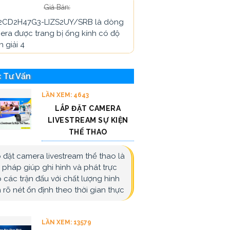
Giá Bán:
2CD2H47G3-LIZS2UY/SRB là dòng
era được trang bị ống kính có độ
 giải 4
 Tư Vấn
LẦN XEM: 4643
LẮP ĐẶT CAMERA
LIVESTREAM SỰ KIỆN
THỂ THAO
 đặt camera livestream thể thao là
i pháp giúp ghi hình và phát trực
p các trận đấu với chất lượng hình
 rõ nét ổn định theo thời gian thực
LẦN XEM: 13579