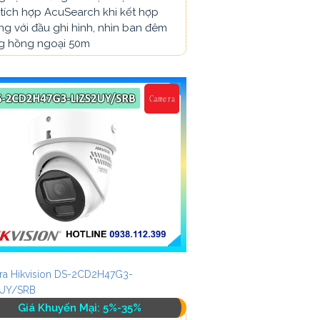
tích hợp AcuSearch khi kết hợp
g với đầu ghi hình, nhìn ban đêm
g hồng ngoại 50m
a Hikvision DS-2CD2H47G3-
2UY/SRB
Giá Khuyến Mại: 5%-35%