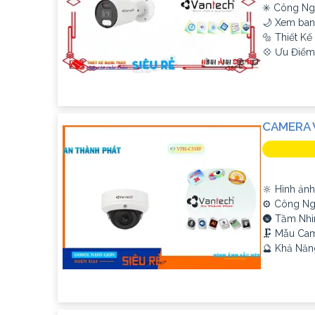
✳️ Công Ng
🌙 Xem ban
🔩 Thiết K
️💠 Ưu Điểm
CAMERA 
🔆 Hình ảnh
⚙ Công Ngh
🌚 Tầm Nhì
🗜️ Mẫu Ca
️🔮 Khả Năn