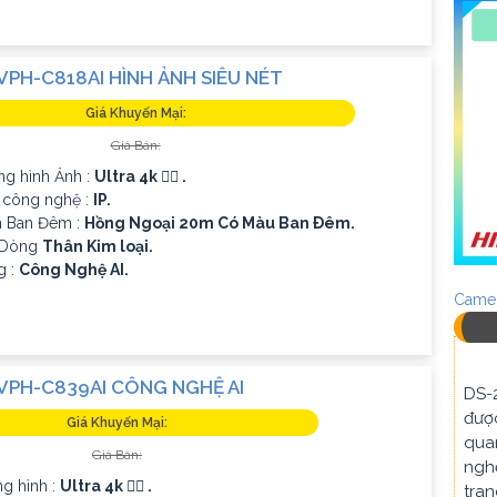
VPH-C818AI HÌNH ẢNH SIÊU NÉT
Giá Khuyến Mại:
Giá Bán:
ng hình Ảnh :
Ultra 4k 👍🏾 .
g công nghệ :
IP.
n Ban Đêm :
Hồng Ngoại 20m Có Màu Ban Ðêm.
 Dòng
Thân Kim loại.
g :
Công Nghệ AI.
Camer
VPH-C839AI CÔNG NGHỆ AI
DS-
được
Giá Khuyến Mại:
quan
Giá Bán:
nghệ
g hình :
Ultra 4k 👍🏾 .
tran