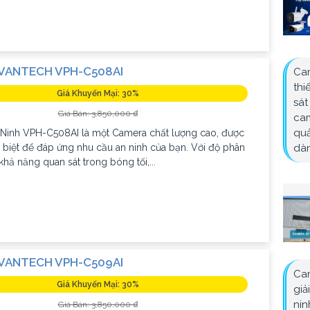
VANTECH VPH-C508AI
Cam
thi
Giá Khuyến Mại: 30%
sát
Giá Bán: 3,850,000 ₫
cam
quả
Ninh VPH-C508AI là một Camera chất lượng cao, được
c biệt để đáp ứng nhu cầu an ninh của bạn. Với độ phân
dàn
khả năng quan sát trong bóng tối,...
VANTECH VPH-C509AI
Cam
Giá Khuyến Mại: 30%
giả
nin
Giá Bán: 3,850,000 ₫