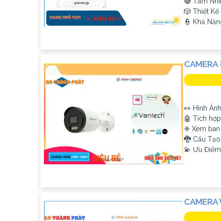
🔴 Tầm Nhì
🎲 Thiết K
️👮 Khả Năn
CAMERA 
👀 Hình Àn
🤖️ Tích hợ
❈ Xem ban
🐉️ Cấu Tạ
️💫 Ưu Điểm
'
CAMERA 