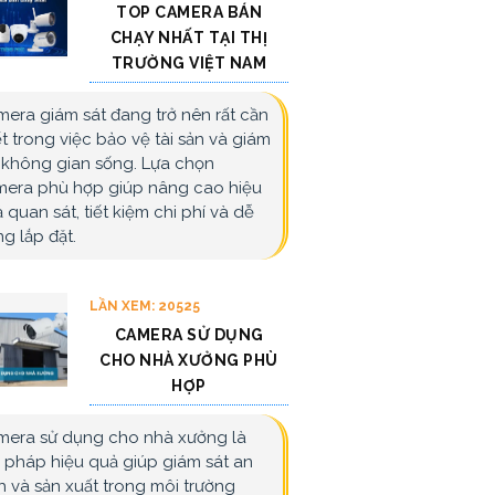
TOP CAMERA BÁN
CHẠY NHẤT TẠI THỊ
TRƯỜNG VIỆT NAM
era giám sát đang trở nên rất cần
ết trong việc bảo vệ tài sản và giám
 không gian sống. Lựa chọn
era phù hợp giúp nâng cao hiệu
 quan sát, tiết kiệm chi phí và dễ
g lắp đặt.
LẦN XEM: 20525
CAMERA SỬ DỤNG
CHO NHÀ XƯỞNG PHÙ
HỢP
era sử dụng cho nhà xưởng là
i pháp hiệu quả giúp giám sát an
h và sản xuất trong môi trường