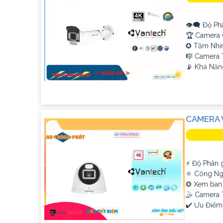
👁️‍🗨 Độ Ph
🏆 Camera 
✪ Tầm Nhì
🎼️ Camera
️📡 Khả Năn
CAMERA 
️⚡ Độ Phân g
⚛️ Công Ng
❂ Xem ban
🤹 Camera 
️✔️ Ưu Điểm