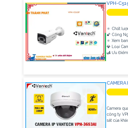
VPH-C51
🔅 Chất lượ
🌠 Công Ng
🔅 Xem ban
💎 Loại Ca
️🛃 Ưu Điểm
CAMERA I
Camera qua
công ty VPH
sát của khá