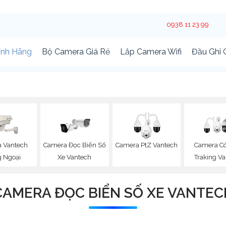
0938 11 23 99
ính Hãng
Bộ Camera Giá Rẻ
Lắp Camera Wifi
Đầu Ghi
 Vantech
Camera Đọc Biển Số
Camera PtZ Vantech
Camera Có
 Ngoại
Xe Vantech
Traking V
CAMERA ĐỌC BIỂN SỐ XE VANTEC