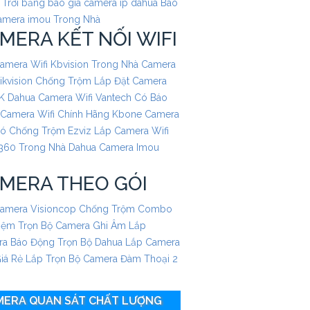
 Trời
bảng báo giá camera ip dahua
Báo
amera imou Trong Nhà
MERA KẾT NỐI WIFI
amera Wifi Kbvision Trong Nhà
Camera
Hikvision Chống Trộm
Lắp Đặt Camera
2K Dahua
Camera Wifi Vantech Có Báo
Camera Wifi Chính Hãng Kbone
Camera
Có Chống Trộm Ezviz
Lắp Camera Wifi
360 Trong Nhà Dahua
Camera Imou
MERA THEO GÓI
amera Visioncop Chống Trộm Combo
Kiệm
Trọn Bộ Camera Ghi Âm
Lắp
a Báo Động Trọn Bộ Dahua
Lắp Camera
iá Rẻ
Lắp Trọn Bộ Camera Đàm Thoại 2
MERA QUAN SÁT CHẤT LƯỢNG