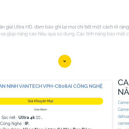
n giải Ultra HD, đảm bảo ghi lại mọi chi tiết một cách rõ ràn
ừ xa giúp nâng cao hiệu quả sử dụng. Các tính năng bảo mật c
xây dựng hệ thống giám sát an ninh hiệu quả, phù hợp cho cá
CA
AN NINH VANTECH VPH-C808AI CÔNG NGHỆ
N
Giá Khuyến Mại:
Camer
Camer
Giá Bán:
dahua
 Sắc nét :
Ultra 4k 👍🏾 .
camer
ị Công Nghệ :
IP.