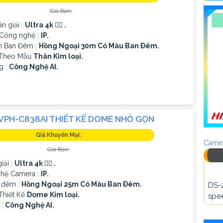
Giá Bán:
ân giải :
Ultra 4k 👍🏾 .
Công nghệ :
IP.
n Ban Đêm :
Hồng Ngoại 30m Có Màu Ban Ðêm.
 Theo Mẫu
Thân Kim loại.
g :
Công Nghệ AI.
VPH-C838AI THIẾT KẾ DOME NHỎ GỌN
Giá Khuyến Mại:
Camer
Giá Bán:
iải :
Ultra 4k 👍🏾 .
hệ Camera :
IP.
 đêm :
Hồng Ngoại 25m Có Màu Ban Ðêm.
DS-
Thiết Kế
Dome Kim loại.
spee
 :
Công Nghệ AI.