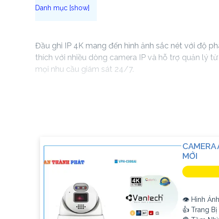
Đầu ghi IP 4K mang đến hình ảnh sắc nét với độ phâ
thích với nhiều dòng camera IP và hỗ trợ quản lý t
mọi nhu cầu giám sát 24/7.
Lựa chọn đầu ghi IP 4K là bước tiến vững chắc để 
máy.
CAMERA 
MỚI
👁 Hình Ảnh
👍 Trang B