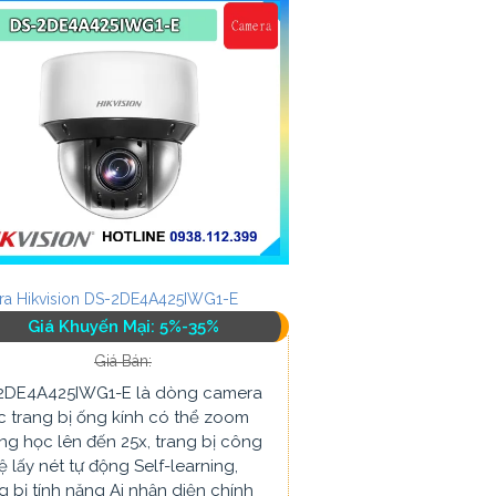
a Hikvision DS-2DE4A425IWG1-E
Giá Khuyến Mại: 5%-35%
Giá Bán:
2DE4A425IWG1-E là dòng camera
 trang bị ống kính có thể zoom
g học lên đến 25x, trang bị công
 lấy nét tự động Self-learning,
g bị tính năng Ai nhận diện chính